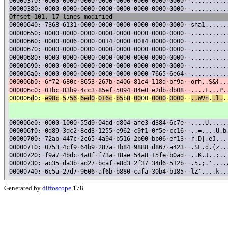
00000370:
·
0000
·
0000
·
0000
·
0000
·
0000
·
0000
·
0000
·
0000
·
·
..........
00000380:
·
0000
·
0000
·
0000
·
0000
·
0000
·
0000
·
0000
·
0000
·
·
..........
Offset 101, 17 lines modified
00000640:
·
7368
·
6131
·
0000
·
0000
·
0000
·
0000
·
0000
·
0000
·
·
sha1......
00000650:
·
0000
·
0000
·
0000
·
0000
·
0000
·
0000
·
0000
·
0000
·
·
..........
00000660:
·
0000
·
0006
·
0000
·
0014
·
0000
·
0014
·
0000
·
0000
·
·
..........
00000670:
·
0000
·
0000
·
0000
·
0000
·
0000
·
0000
·
0000
·
0000
·
·
..........
00000680:
·
0000
·
0000
·
0000
·
0000
·
0000
·
0000
·
0000
·
0000
·
·
..........
00000690:
·
0000
·
0000
·
0000
·
0000
·
0000
·
0000
·
0000
·
0000
·
·
..........
000006a0:
·
0000
·
0000
·
0000
·
0000
·
0000
·
0000
·
7665
·
6e64
·
·
..........
000006b0:
·
6f72
·
680c
·
8653
·
267b
·
a406
·
81c4
·
118d
·
bf9a
·
·
orh..S&{..
000006c0:
·
01bc
·
83b9
·
4cc3
·
85ef
·
5094
·
84e0
·
e2db
·
db08
·
·
....L...P.
000006
d
0:
·
e98c
·
5
7
56
·
6ed0
·
016c
·
b5
b
8
·
00
00
·
0000
·
0000
·
·
..WVn
.
.l.
.
000006e0:
·
0000
·
1000
·
55d9
·
04ad
·
d804
·
afe3
·
d384
·
6c7e
·
·
....U.....
000006f0:
·
0d89
·
3dc2
·
8cd3
·
1255
·
e962
·
c9f1
·
0f5e
·
cc16
·
·
..=....U.b
00000700:
·
72ab
·
447c
·
2c65
·
4a94
·
b516
·
2b00
·
bb06
·
ef13
·
·
r.D|,eJ...
00000710:
·
0753
·
4cf9
·
64b9
·
287a
·
1b84
·
9888
·
d867
·
a423
·
·
.SL.d.(z..
00000720:
·
f9a7
·
4bdc
·
4a0f
·
f73a
·
18ae
·
54a8
·
15fe
·
b0ad
·
·
..K.J..:..
00000730:
·
ac35
·
da3b
·
ad27
·
bcaf
·
e8d3
·
2f37
·
34d6
·
512b
·
·
.5.;.'....
00000740:
·
6c5a
·
27d7
·
9606
·
af6b
·
b880
·
cafa
·
30b4
·
b185
·
·
lZ'....k..
Generated by
diffoscope
178