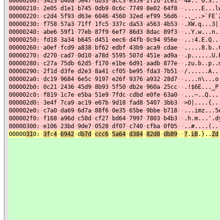
00000200:
·
3423
·
b40a
·
5e47
·
db33
·
acc3
·
e359
·
2f2d
·
1ce1
·
·
4#..^G.3..
00000210:
·
2e05
·
d1e1
·
b745
·
0db9
·
0c6c
·
7749
·
8e02
·
64f8
·
·
.....E...l
00000220:
·
c2d4
·
5f93
·
d63e
·
6046
·
4560
·
32ed
·
ef99
·
56d6
·
·
.._..>`FE`
00000230:
·
f758
·
57a3
·
71ff
·
1fc5
·
337c
·
da53
·
a563
·
4b53
·
·
.XW.q...3|
00000240:
·
abe6
·
59f1
·
77eb
·
87f9
·
6ef7
·
86d3
·
8dac
·
89f3
·
·
..Y.w...n.
00000250:
·
fd18
·
3a34
·
b645
·
d451
·
eec6
·
d4fb
·
0c94
·
956e
·
·
..:4.E.Q..
00000260:
·
a0ef
·
fcd9
·
a838
·
bf62
·
edbf
·
43b9
·
aca9
·
cdae
·
·
.....8.b..
00000270:
·
d270
·
cad7
·
0d10
·
a78d
·
5595
·
507d
·
451e
·
ad9a
·
·
.p......U.
00000280:
·
c27a
·
75db
·
62d5
·
f170
·
e1be
·
6d91
·
aadb
·
877e
·
·
.zu.b..p..
00000290:
·
2f1d
·
d3fe
·
d2e3
·
8a41
·
cf05
·
be95
·
fda3
·
7b51
·
·
/......A..
000002a0:
·
dc19
·
9684
·
6e5c
·
9197
·
e26f
·
9376
·
a932
·
28d7
·
·
....n\...o
000002b0:
·
0c21
·
2436
·
45d9
·
8b93
·
5f50
·
db2e
·
960a
·
25cc
·
·
.!$6E..._P
000002c0:
·
f819
·
1c7e
·
e5ba
·
51e9
·
7fdc
·
cdbd
·
e0fe
·
63a0
·
·
...~..Q...
000002d0:
·
3e4f
·
7ca9
·
ac19
·
e67b
·
9d18
·
fad8
·
5407
·
3bb3
·
·
>O|....{..
000002e0:
·
c7a0
·
da69
·
6d7a
·
88f6
·
0e35
·
65be
·
9bbe
·
b718
·
·
...imz...5
000002f0:
·
f168
·
a96d
·
c58d
·
cf27
·
bd64
·
7997
·
7803
·
b4b3
·
·
.h.m...'.d
00000300:
·
e106
·
23bd
·
9de7
·
0528
·
df07
·
c740
·
cfba
·
0f05
·
·
..#....(..
00000
31
0:
·
3f
c
4
·
6942
·
d
b7d
·
ccc6
·
5a64
·
d384
·
82d8
·
db89
·
·
?
.
iB
.}..
Zd