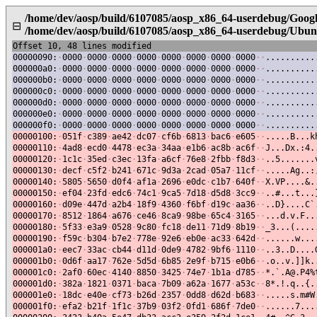
/home/dev/aosp/build/6107085/aosp_x86_64-userdebug/Goog
⊟
/home/dev/aosp/build/6107085/aosp_x86_64-userdebug/Ubun
Offset 10, 48 lines modified
00000090:
·
0000
·
0000
·
0000
·
0000
·
0000
·
0000
·
0000
·
0000
·
·
..........
000000a0:
·
0000
·
0000
·
0000
·
0000
·
0000
·
0000
·
0000
·
0000
·
·
..........
000000b0:
·
0000
·
0000
·
0000
·
0000
·
0000
·
0000
·
0000
·
0000
·
·
..........
000000c0:
·
0000
·
0000
·
0000
·
0000
·
0000
·
0000
·
0000
·
0000
·
·
..........
000000d0:
·
0000
·
0000
·
0000
·
0000
·
0000
·
0000
·
0000
·
0000
·
·
..........
000000e0:
·
0000
·
0000
·
0000
·
0000
·
0000
·
0000
·
0000
·
0000
·
·
..........
000000f0:
·
0000
·
0000
·
0000
·
0000
·
0000
·
0000
·
0000
·
0000
·
·
..........
00000100:
·
051f
·
c389
·
ae42
·
dc07
·
cf6b
·
6813
·
bac6
·
e605
·
·
.....B...k
00000110:
·
4ad8
·
ecd0
·
4478
·
ec3a
·
34aa
·
e1b6
·
ac8b
·
ac6f
·
·
J...Dx.:4.
00000120:
·
1c1c
·
35ed
·
c3ec
·
13fa
·
a6cf
·
76e8
·
2fbb
·
f8d3
·
·
..5.......
00000130:
·
decf
·
c5f2
·
b241
·
671c
·
9d3a
·
2cad
·
05a7
·
11cf
·
·
.....Ag..:
00000140:
·
5805
·
5650
·
d0f4
·
af1a
·
2696
·
e0dc
·
c1b7
·
640f
·
·
X.VP....&.
00000150:
·
ef04
·
23fd
·
edc6
·
74c1
·
9ca5
·
7d18
·
d5d8
·
3cc9
·
·
..#...t...
00000160:
·
d09e
·
447d
·
a2b4
·
18f9
·
4360
·
f6bf
·
d19c
·
aa36
·
·
..D}....C`
00000170:
·
8512
·
1864
·
a676
·
ce46
·
8ca9
·
98be
·
65c4
·
3165
·
·
...d.v.F..
00000180:
·
5f33
·
e3a9
·
0528
·
9c80
·
fc18
·
de11
·
71d9
·
8b19
·
·
_3...(....
00000190:
·
f59c
·
b304
·
b7e2
·
778e
·
92e6
·
eb0e
·
ac33
·
642d
·
·
......w...
000001a0:
·
eec7
·
33ac
·
cb44
·
d11d
·
0de9
·
4782
·
9bf6
·
1110
·
·
..3..D....
000001b0:
·
0d6f
·
aa17
·
762e
·
5d5d
·
6b85
·
2e9f
·
b715
·
e0b6
·
·
.o..v.]]k.
000001c0:
·
2af0
·
60ec
·
4140
·
8850
·
3425
·
74e7
·
1b1a
·
d785
·
·
*.`.A@.P4%
000001d0:
·
382a
·
1821
·
0371
·
baca
·
7b09
·
a62a
·
1677
·
a53c
·
·
8*.!.q..{.
000001e0:
·
18dc
·
e40e
·
cf73
·
b26d
·
2357
·
0dd8
·
d62d
·
b683
·
·
.....s.m#W
000001f0:
·
efa2
·
b21f
·
1f1c
·
37b9
·
03f2
·
0fd1
·
686f
·
7de0
·
·
......7...