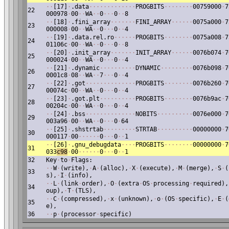
·
·
[17]
·
.data
·
·
·
·
·
·
·
·
·
·
·
·
·
PROGBITS
·
·
·
·
·
·
·
·
00759000
·
7
22
000978
·
00
·
·
WA
·
·
0
·
·
·
0
·
·
8
·
·
[18]
·
.fini_array
·
·
·
·
·
·
·
FINI_ARRAY
·
·
·
·
·
·
0075a000
·
7
23
000008
·
00
·
·
WA
·
·
0
·
·
·
0
·
·
4
·
·
[19]
·
.data.rel.ro
·
·
·
·
·
·
PROGBITS
·
·
·
·
·
·
·
·
0075a008
·
7
24
01106c
·
00
·
·
WA
·
·
0
·
·
·
0
·
·
8
·
·
[20]
·
.init_array
·
·
·
·
·
·
·
INIT_ARRAY
·
·
·
·
·
·
0076b074
·
7
25
000024
·
00
·
·
WA
·
·
0
·
·
·
0
·
·
4
·
·
[21]
·
.dynamic
·
·
·
·
·
·
·
·
·
·
DYNAMIC
·
·
·
·
·
·
·
·
·
0076b098
·
7
26
0001c8
·
08
·
·
WA
·
·
7
·
·
·
0
·
·
4
·
·
[22]
·
.got
·
·
·
·
·
·
·
·
·
·
·
·
·
·
PROGBITS
·
·
·
·
·
·
·
·
0076b260
·
7
27
00074c
·
00
·
·
WA
·
·
0
·
·
·
0
·
·
4
·
·
[23]
·
.got.plt
·
·
·
·
·
·
·
·
·
·
PROGBITS
·
·
·
·
·
·
·
·
0076b9ac
·
7
28
00204c
·
00
·
·
WA
·
·
0
·
·
·
0
·
·
4
·
·
[24]
·
.bss
·
·
·
·
·
·
·
·
·
·
·
·
·
·
NOBITS
·
·
·
·
·
·
·
·
·
·
0076e000
·
7
29
003a96
·
00
·
·
WA
·
·
0
·
·
·
0
·
64
·
·
[25]
·
.shstrtab
·
·
·
·
·
·
·
·
·
STRTAB
·
·
·
·
·
·
·
·
·
·
00000000
·
7
30
000117
·
00
·
·
·
·
·
·
0
·
·
·
0
·
·
1
·
·
[26]
·
.gnu_debugdata
·
·
·
·
PROGBITS
·
·
·
·
·
·
·
·
00000000
·
7
31
033
c98
·
00
·
·
·
·
·
·
0
·
·
·
0
·
·
1
32
Key
·
to
·
Flags:
·
·
W
·
(write),
·
A
·
(alloc),
·
X
·
(execute),
·
M
·
(merge),
·
S
·
(
33
s),
·
I
·
(info),
·
·
L
·
(link
·
order),
·
O
·
(extra
·
OS
·
processing
·
required),
34
oup),
·
T
·
(TLS),
·
·
C
·
(compressed),
·
x
·
(unknown),
·
o
·
(OS
·
specific),
·
E
·
(
35
e),
36
·
·
p
·
(processor
·
specific)