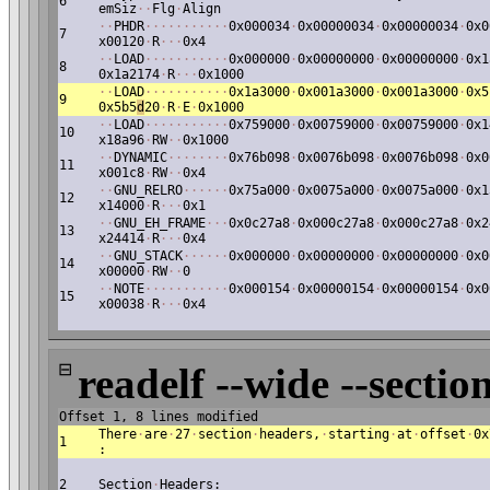
6
emSiz
·
·
Flg
·
Align
·
·
PHDR
·
·
·
·
·
·
·
·
·
·
·
0x000034
·
0x00000034
·
0x00000034
·
0x0
7
x00120
·
R
·
·
·
0x4
·
·
LOAD
·
·
·
·
·
·
·
·
·
·
·
0x000000
·
0x00000000
·
0x00000000
·
0x1
8
0x1a2174
·
R
·
·
·
0x1000
·
·
LOAD
·
·
·
·
·
·
·
·
·
·
·
0x1a3000
·
0x001a3000
·
0x001a3000
·
0x5
9
0x5b5
d
20
·
R
·
E
·
0x1000
·
·
LOAD
·
·
·
·
·
·
·
·
·
·
·
0x759000
·
0x00759000
·
0x00759000
·
0x1
10
x18a96
·
RW
·
·
0x1000
·
·
DYNAMIC
·
·
·
·
·
·
·
·
0x76b098
·
0x0076b098
·
0x0076b098
·
0x0
11
x001c8
·
RW
·
·
0x4
·
·
GNU_RELRO
·
·
·
·
·
·
0x75a000
·
0x0075a000
·
0x0075a000
·
0x1
12
x14000
·
R
·
·
·
0x1
·
·
GNU_EH_FRAME
·
·
·
0x0c27a8
·
0x000c27a8
·
0x000c27a8
·
0x2
13
x24414
·
R
·
·
·
0x4
·
·
GNU_STACK
·
·
·
·
·
·
0x000000
·
0x00000000
·
0x00000000
·
0x0
14
x00000
·
RW
·
·
0
·
·
NOTE
·
·
·
·
·
·
·
·
·
·
·
0x000154
·
0x00000154
·
0x00000154
·
0x0
15
x00038
·
R
·
·
·
0x4
⊟
readelf --wide --section
Offset 1, 8 lines modified
There
·
are
·
27
·
section
·
headers,
·
starting
·
at
·
offset
·
0x
1
:
2
Section
·
Headers: