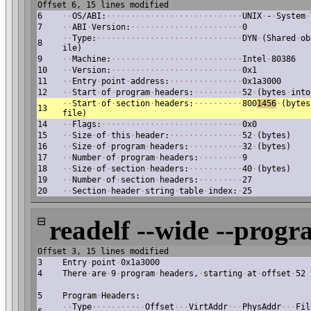
Offset 6, 15 lines modified
6
·
·
OS/ABI:
·
·
·
·
·
·
·
·
·
·
·
·
·
·
·
·
·
·
·
·
·
·
·
·
·
·
·
·
UNIX
·
-
·
System
·
7
·
·
ABI
·
Version:
·
·
·
·
·
·
·
·
·
·
·
·
·
·
·
·
·
·
·
·
·
·
·
0
·
·
Type:
·
·
·
·
·
·
·
·
·
·
·
·
·
·
·
·
·
·
·
·
·
·
·
·
·
·
·
·
·
·
DYN
·
(Shared
·
ob
8
ile)
9
·
·
Machine:
·
·
·
·
·
·
·
·
·
·
·
·
·
·
·
·
·
·
·
·
·
·
·
·
·
·
·
Intel
·
80386
10
·
·
Version:
·
·
·
·
·
·
·
·
·
·
·
·
·
·
·
·
·
·
·
·
·
·
·
·
·
·
·
0x1
11
·
·
Entry
·
point
·
address:
·
·
·
·
·
·
·
·
·
·
·
·
·
·
·
0x1a3000
12
·
·
Start
·
of
·
program
·
headers:
·
·
·
·
·
·
·
·
·
·
52
·
(bytes
·
into
·
·
Start
·
of
·
section
·
headers:
·
·
·
·
·
·
·
·
·
·
800
1456
·
(bytes
13
file)
14
·
·
Flags:
·
·
·
·
·
·
·
·
·
·
·
·
·
·
·
·
·
·
·
·
·
·
·
·
·
·
·
·
·
0x0
15
·
·
Size
·
of
·
this
·
header:
·
·
·
·
·
·
·
·
·
·
·
·
·
·
·
52
·
(bytes)
16
·
·
Size
·
of
·
program
·
headers:
·
·
·
·
·
·
·
·
·
·
·
32
·
(bytes)
17
·
·
Number
·
of
·
program
·
headers:
·
·
·
·
·
·
·
·
·
9
18
·
·
Size
·
of
·
section
·
headers:
·
·
·
·
·
·
·
·
·
·
·
40
·
(bytes)
19
·
·
Number
·
of
·
section
·
headers:
·
·
·
·
·
·
·
·
·
27
20
·
·
Section
·
header
·
string
·
table
·
index:
·
25
⊟
readelf --wide --progr
Offset 3, 15 lines modified
3
Entry
·
point
·
0x1a3000
4
There
·
are
·
9
·
program
·
headers,
·
starting
·
at
·
offset
·
52
5
Program
·
Headers:
·
·
Type
·
·
·
·
·
·
·
·
·
·
·
Offset
·
·
·
VirtAddr
·
·
·
PhysAddr
·
·
·
Fil