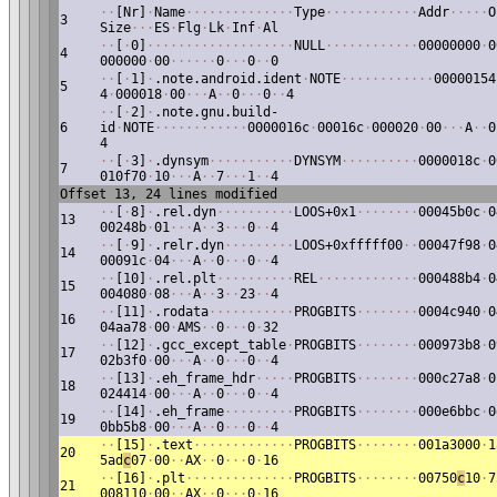
·
·
[Nr]
·
Name
·
·
·
·
·
·
·
·
·
·
·
·
·
·
Type
·
·
·
·
·
·
·
·
·
·
·
·
Addr
·
·
·
·
·
O
3
Size
·
·
·
ES
·
Flg
·
Lk
·
Inf
·
Al
·
·
[
·
0]
·
·
·
·
·
·
·
·
·
·
·
·
·
·
·
·
·
·
·
NULL
·
·
·
·
·
·
·
·
·
·
·
·
00000000
·
0
4
000000
·
00
·
·
·
·
·
·
0
·
·
·
0
·
·
0
·
·
[
·
1]
·
.note.android.ident
·
NOTE
·
·
·
·
·
·
·
·
·
·
·
·
00000154
5
4
·
000018
·
00
·
·
·
A
·
·
0
·
·
·
0
·
·
4
·
·
[
·
2]
·
.note.gnu.build-
6
id
·
NOTE
·
·
·
·
·
·
·
·
·
·
·
·
0000016c
·
00016c
·
000020
·
00
·
·
·
A
·
·
0
4
·
·
[
·
3]
·
.dynsym
·
·
·
·
·
·
·
·
·
·
·
DYNSYM
·
·
·
·
·
·
·
·
·
·
0000018c
·
0
7
010f70
·
10
·
·
·
A
·
·
7
·
·
·
1
·
·
4
Offset 13, 24 lines modified
·
·
[
·
8]
·
.rel.dyn
·
·
·
·
·
·
·
·
·
·
LOOS+0x1
·
·
·
·
·
·
·
·
00045b0c
·
0
13
00248b
·
01
·
·
·
A
·
·
3
·
·
·
0
·
·
4
·
·
[
·
9]
·
.relr.dyn
·
·
·
·
·
·
·
·
·
LOOS+0xfffff00
·
·
00047f98
·
0
14
00091c
·
04
·
·
·
A
·
·
0
·
·
·
0
·
·
4
·
·
[10]
·
.rel.plt
·
·
·
·
·
·
·
·
·
·
REL
·
·
·
·
·
·
·
·
·
·
·
·
·
000488b4
·
0
15
004080
·
08
·
·
·
A
·
·
3
·
·
23
·
·
4
·
·
[11]
·
.rodata
·
·
·
·
·
·
·
·
·
·
·
PROGBITS
·
·
·
·
·
·
·
·
0004c940
·
0
16
04aa78
·
00
·
AMS
·
·
0
·
·
·
0
·
32
·
·
[12]
·
.gcc_except_table
·
PROGBITS
·
·
·
·
·
·
·
·
000973b8
·
0
17
02b3f0
·
00
·
·
·
A
·
·
0
·
·
·
0
·
·
4
·
·
[13]
·
.eh_frame_hdr
·
·
·
·
·
PROGBITS
·
·
·
·
·
·
·
·
000c27a8
·
0
18
024414
·
00
·
·
·
A
·
·
0
·
·
·
0
·
·
4
·
·
[14]
·
.eh_frame
·
·
·
·
·
·
·
·
·
PROGBITS
·
·
·
·
·
·
·
·
000e6bbc
·
0
19
0bb5b8
·
00
·
·
·
A
·
·
0
·
·
·
0
·
·
4
·
·
[15]
·
.text
·
·
·
·
·
·
·
·
·
·
·
·
·
PROGBITS
·
·
·
·
·
·
·
·
001a3000
·
1
20
5ad
c
07
·
00
·
·
AX
·
·
0
·
·
·
0
·
16
·
·
[16]
·
.plt
·
·
·
·
·
·
·
·
·
·
·
·
·
·
PROGBITS
·
·
·
·
·
·
·
·
00750
c
10
·
7
21
008110
·
00
·
·
AX
·
·
0
·
·
·
0
·
16