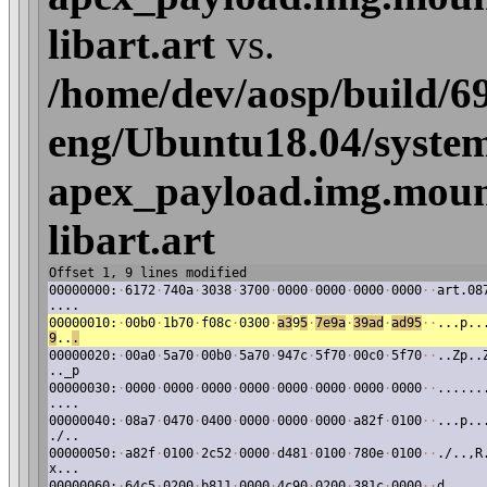
libart.art
vs.
/home/dev/aosp/build/6
eng/Ubuntu18.04/system
apex_payload.img.mount
libart.art
Offset 1, 9 lines modified
00000000:
·
6172
·
740a
·
3038
·
3700
·
0000
·
0000
·
0000
·
0000
·
·
art.08
....
00000010:
·
00b0
·
1b70
·
f08c
·
0300
·
a3
9
5
·
7e9a
·
39ad
·
ad95
·
·
...p..
9
..
.
00000020:
·
00a0
·
5a70
·
00b0
·
5a70
·
947c
·
5f70
·
00c0
·
5f70
·
·
..Zp..
.._p
00000030:
·
0000
·
0000
·
0000
·
0000
·
0000
·
0000
·
0000
·
0000
·
·
......
....
00000040:
·
08a7
·
0470
·
0400
·
0000
·
0000
·
0000
·
a82f
·
0100
·
·
...p..
./..
00000050:
·
a82f
·
0100
·
2c52
·
0000
·
d481
·
0100
·
780e
·
0100
·
·
./..,R
x...
00000060:
·
64c5
·
0200
·
b811
·
0000
·
4c90
·
0200
·
381c
·
0000
·
·
d.....