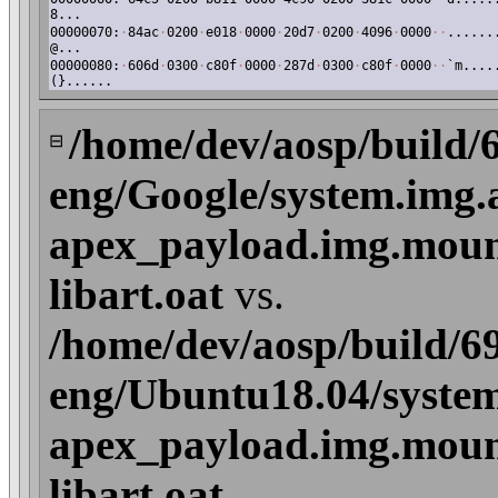
8...
00000070:
·
84ac
·
0200
·
e018
·
0000
·
20d7
·
0200
·
4096
·
0000
·
·
......
@...
00000080:
·
606d
·
0300
·
c80f
·
0000
·
287d
·
0300
·
c80f
·
0000
·
·
`m....
(}......
/home/dev/aosp/build/
⊟
eng/Google/system.img.
apex_payload.img.mount
libart.oat
vs.
/home/dev/aosp/build/6
eng/Ubuntu18.04/system
apex_payload.img.mount
libart.oat