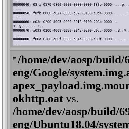
....
00000040:
·
08fa
·
0570
·
0800
·
0000
·
0000
·
0000
·
f8fb
·
0000
·
·
...p..
....
00000050:
·
f8fb
·
0000
·
c027
·
0000
·
b823
·
0100
·
c8d4
·
0000
·
·
.....'
....
00000060:
·
e03c
·
0200
·
4005
·
0000
·
80f8
·
0100
·
203b
·
0000
·
·
.
<..@.......
·
;..
00000070:
·
a033
·
0200
·
4009
·
0000
·
2042
·
0200
·
d0cc
·
0000
·
·
.3..@.
....
00000080:
·
f00e
·
0300
·
c80f
·
0000
·
b81e
·
0300
·
c80f
·
0000
·
·
......
....
/home/dev/aosp/build/
⊟
eng/Google/system.img.
apex_payload.img.mount
okhttp.oat
vs.
/home/dev/aosp/build/6
eng/Ubuntu18.04/system