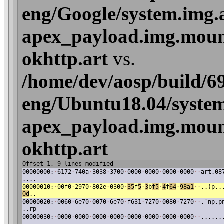
eng/Google/system.img.
apex_payload.img.mount
okhttp.art
vs.
/home/dev/aosp/build/6
eng/Ubuntu18.04/system
apex_payload.img.mount
okhttp.art
Offset 1, 9 lines modified
00000000:
·
6172
·
740a
·
3038
·
3700
·
0000
·
0000
·
0000
·
0000
·
·
art.08
....
00000010:
·
00f0
·
2970
·
802e
·
0300
·
35
f
5
·
3
b
f5
·
4
f
64
·
98a1
·
·
..)p..
Od
..
00000020:
·
0060
·
6e70
·
0070
·
6e70
·
f631
·
7270
·
0080
·
7270
·
·
.`np.p
..rp
00000030:
·
0000
·
0000
·
0000
·
0000
·
0000
·
0000
·
0000
·
0000
·
·
......