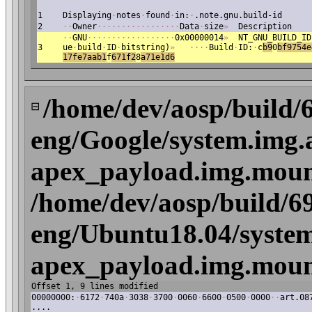
1
Displaying
·
notes
·
found
·
in:
·
.note.gnu.build-id
2
·
·
Owner
·
·
·
·
·
·
·
·
·
·
·
·
·
·
·
·
·
Data
·
size
»
Description
·
·
GNU
·
·
·
·
·
·
·
·
·
·
·
·
·
·
·
·
·
·
0x00000014
»
NT_GNU_BUILD_ID
3
ue
·
build
·
ID
·
bitstring)
»
·
·
·
·
Build
·
ID:
·
c
b9
0
bf9754e
17fe7aab1
f
671f2
8
a71e1d6
/home/dev/aosp/build/
⊟
eng/Google/system.img.
apex_payload.img.mount
/home/dev/aosp/build/6
eng/Ubuntu18.04/system
apex_payload.img.mount
Offset 1, 9 lines modified
00000000:
·
6172
·
740a
·
3038
·
3700
·
0060
·
6600
·
0500
·
0000
·
·
art.08
....