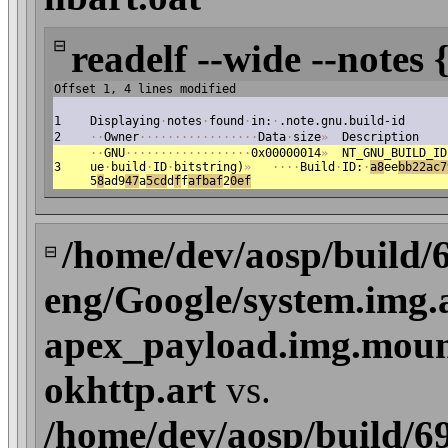
⊟
readelf --wide --notes 
Offset 1, 4 lines modified
1
Displaying
·
notes
·
found
·
in:
·
.note.gnu.build-id
2
·
·
Owner
·
·
·
·
·
·
·
·
·
·
·
·
·
·
·
·
·
Data
·
size
»
Description
·
·
GNU
·
·
·
·
·
·
·
·
·
·
·
·
·
·
·
·
·
·
0x00000014
»
NT_GNU_BUILD_ID
3
ue
·
build
·
ID
·
bitstring)
»
·
·
·
·
Build
·
ID:
·
a8
ee
bb22ac7
5
8
ad9
47
a
5cd
d
f
f
afbaf
2
0ef
/home/dev/aosp/build/
⊟
eng/Google/system.img.
apex_payload.img.mount
okhttp.art
vs.
/home/dev/aosp/build/6