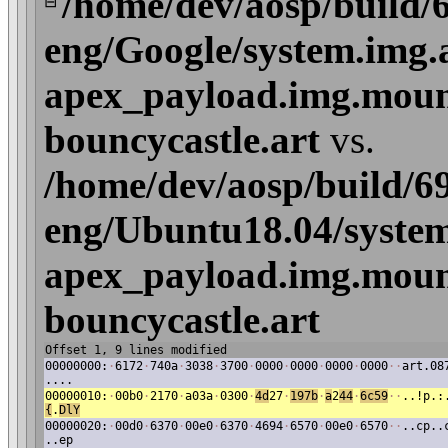
/home/dev/aosp/build/
⊟
eng/Google/system.img.
apex_payload.img.mount
bouncycastle.art
vs.
/home/dev/aosp/build/6
eng/Ubuntu18.04/system
apex_payload.img.mount
bouncycastle.art
Offset 1, 9 lines modified
00000000:
·
6172
·
740a
·
3038
·
3700
·
0000
·
0000
·
0000
·
0000
·
·
art.08
....
00000010:
·
00b0
·
2170
·
a03a
·
0300
·
4d
27
·
197b
·
a
2
44
·
6c59
·
·
..!p.:
{
.
DlY
00000020:
·
00d0
·
6370
·
00e0
·
6370
·
4694
·
6570
·
00e0
·
6570
·
·
..cp..
..ep