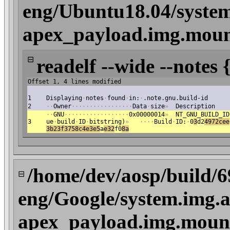
eng/Ubuntu18.04/system
apex_payload.img.mount
⊟
readelf --wide --notes 
Offset 1, 4 lines modified
1
Displaying
·
notes
·
found
·
in:
·
.note.gnu.build-id
2
·
·
Owner
·
·
·
·
·
·
·
·
·
·
·
·
·
·
·
·
·
Data
·
size
»
Description
·
·
GNU
·
·
·
·
·
·
·
·
·
·
·
·
·
·
·
·
·
·
0x00000014
»
NT_GNU_BUILD_ID
3
ue
·
build
·
ID
·
bitstring)
»
·
·
·
·
Build
·
ID:
·
0
3
d2
49
72cee
3b23f3758c4e3e5
a
e32
f0
8a
/home/dev/aosp/build/
⊟
eng/Google/system.img.a
apex_payload.img.mount