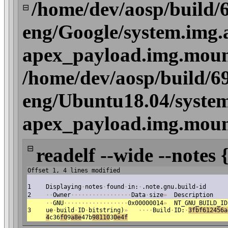
/home/dev/aosp/build/
⊟
eng/Google/system.img.
apex_payload.img.mount
/home/dev/aosp/build/6
eng/Ubuntu18.04/system
apex_payload.img.mount
⊟
readelf --wide --notes 
Offset 1, 4 lines modified
1
Displaying
·
notes
·
found
·
in:
·
.note.gnu.build-id
2
·
·
Owner
·
·
·
·
·
·
·
·
·
·
·
·
·
·
·
·
·
Data
·
size
»
Description
·
·
GNU
·
·
·
·
·
·
·
·
·
·
·
·
·
·
·
·
·
·
0x00000014
»
NT_GNU_BUILD_ID
3
ue
·
build
·
ID
·
bitstring)
»
·
·
·
·
Build
·
ID:
·
3fbf612456a
4
c36
f0
9
a8e
47b
981
10
3
0e4f