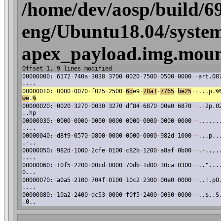
/home/dev/aosp/build/6
eng/Ubuntu18.04/system
apex_payload.img.mount
Offset 1, 9 lines modified
00000000:
·
6172
·
740a
·
3038
·
3700
·
0020
·
7500
·
0500
·
0000
·
·
art.08
....
00000010:
·
0000
·
0070
·
f025
·
2500
·
6d
e9
·
78a1
·
7765
·
be25
·
·
...p.%
we
.
%
00000020:
·
0020
·
3270
·
0030
·
3270
·
df84
·
6870
·
00e0
·
6870
·
·
.
·
2p.0
..hp
00000030:
·
0000
·
0000
·
0000
·
0000
·
0000
·
0000
·
0000
·
0000
·
·
......
....
00000040:
·
d8f9
·
0570
·
0800
·
0000
·
0000
·
0000
·
982d
·
1000
·
·
...p..
.-..
00000050:
·
982d
·
1000
·
2cfe
·
0100
·
c82b
·
1200
·
a8af
·
0b00
·
·
.-..,.
....
00000060:
·
10f5
·
2200
·
00cd
·
0000
·
70db
·
1d00
·
30ca
·
0300
·
·
.."...
0...
00000070:
·
a0a5
·
2100
·
704f
·
0100
·
10c2
·
2300
·
00e0
·
0000
·
·
..!.pO
....
00000080:
·
10a2
·
2400
·
dc53
·
0000
·
f0f5
·
2400
·
0030
·
0000
·
·
..$..S
.0..