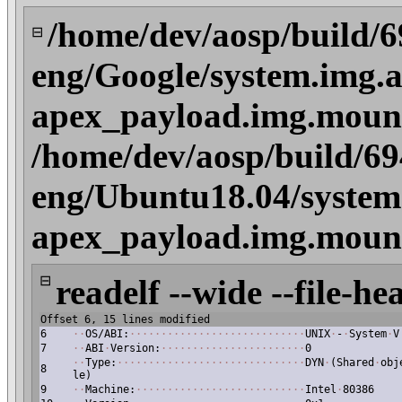
/home/dev/aosp/build/
⊟
eng/Google/system.img.a
apex_payload.img.mount/
/home/dev/aosp/build/6
eng/Ubuntu18.04/system
apex_payload.img.mount/
⊟
readelf --wide --file-he
Offset 6, 15 lines modified
6
·
·
OS/ABI:
·
·
·
·
·
·
·
·
·
·
·
·
·
·
·
·
·
·
·
·
·
·
·
·
·
·
·
·
UNIX
·
-
·
System
·
V
7
·
·
ABI
·
Version:
·
·
·
·
·
·
·
·
·
·
·
·
·
·
·
·
·
·
·
·
·
·
·
0
·
·
Type:
·
·
·
·
·
·
·
·
·
·
·
·
·
·
·
·
·
·
·
·
·
·
·
·
·
·
·
·
·
·
DYN
·
(Shared
·
obj
8
le)
9
·
·
Machine:
·
·
·
·
·
·
·
·
·
·
·
·
·
·
·
·
·
·
·
·
·
·
·
·
·
·
·
Intel
·
80386