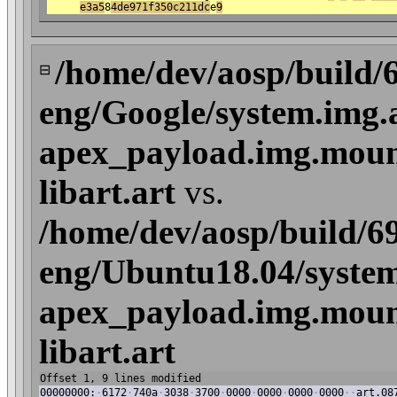
e3a5
8
4de971f350c211dc
e
9
/home/dev/aosp/build/
⊟
eng/Google/system.img.
apex_payload.img.mount
libart.art
vs.
/home/dev/aosp/build/6
eng/Ubuntu18.04/system
apex_payload.img.mount
libart.art
Offset 1, 9 lines modified
00000000:
·
6172
·
740a
·
3038
·
3700
·
0000
·
0000
·
0000
·
0000
·
·
art.08