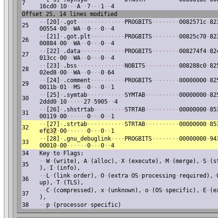
7
16cd0
·
10
·
·
·
A
·
·
7
·
·
·
1
·
·
4
Offset 25, 14 lines modified
·
·
[20]
·
.got
·
·
·
·
·
·
·
·
·
·
·
·
·
·
PROGBITS
·
·
·
·
·
·
·
·
0082571c
·
82
25
00554
·
00
·
·
WA
·
·
0
·
·
·
0
·
·
4
·
·
[21]
·
.got.plt
·
·
·
·
·
·
·
·
·
·
PROGBITS
·
·
·
·
·
·
·
·
00825c70
·
82
26
00884
·
00
·
·
WA
·
·
0
·
·
·
0
·
·
4
·
·
[22]
·
.data
·
·
·
·
·
·
·
·
·
·
·
·
·
PROGBITS
·
·
·
·
·
·
·
·
008274f4
·
82
27
013cc
·
00
·
·
WA
·
·
0
·
·
·
0
·
·
4
·
·
[23]
·
.bss
·
·
·
·
·
·
·
·
·
·
·
·
·
·
NOBITS
·
·
·
·
·
·
·
·
·
·
008288c0
·
82
28
02ed8
·
00
·
·
WA
·
·
0
·
·
·
0
·
64
·
·
[24]
·
.comment
·
·
·
·
·
·
·
·
·
·
PROGBITS
·
·
·
·
·
·
·
·
00000000
·
82
29
0011b
·
01
·
·
MS
·
·
0
·
·
·
0
·
·
1
·
·
[25]
·
.symtab
·
·
·
·
·
·
·
·
·
·
·
SYMTAB
·
·
·
·
·
·
·
·
·
·
00000000
·
82
30
2ddd0
·
10
·
·
·
·
·
27
·
5905
·
·
4
·
·
[26]
·
.shstrtab
·
·
·
·
·
·
·
·
·
STRTAB
·
·
·
·
·
·
·
·
·
·
00000000
·
85
31
00119
·
00
·
·
·
·
·
·
0
·
·
·
0
·
·
1
·
·
[27]
·
.strtab
·
·
·
·
·
·
·
·
·
·
·
STRTAB
·
·
·
·
·
·
·
·
·
·
00000000
·
85
32
ef
c
3
7
·
00
·
·
·
·
·
·
0
·
·
·
0
·
·
1
·
·
[28]
·
.gnu_debuglink
·
·
·
·
PROGBITS
·
·
·
·
·
·
·
·
00000000
·
94
33
00010
·
00
·
·
·
·
·
·
0
·
·
·
0
·
·
4
34
Key
·
to
·
Flags:
·
·
W
·
(write),
·
A
·
(alloc),
·
X
·
(execute),
·
M
·
(merge),
·
S
·
(s
35
),
·
I
·
(info),
·
·
L
·
(link
·
order),
·
O
·
(extra
·
OS
·
processing
·
required),
·
36
up),
·
T
·
(TLS),
·
·
C
·
(compressed),
·
x
·
(unknown),
·
o
·
(OS
·
specific),
·
E
·
(e
37
),
38
·
·
p
·
(processor
·
specific)