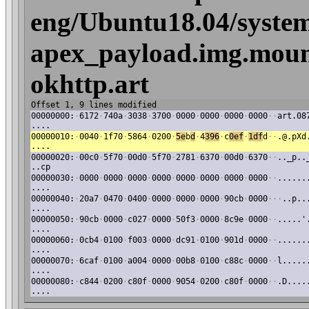
eng/Ubuntu18.04/system
apex_payload.img.mount
okhttp.art
Offset 1, 9 lines modified
00000000:
·
6172
·
740a
·
3038
·
3700
·
0000
·
0000
·
0000
·
0000
·
·
art.08
....
00000010:
·
0040
·
1f70
·
5864
·
0200
·
5e
b
d
·
4
396
·
c
0ef
·
1df
d
·
·
.@.pXd
....
00000020:
·
00c0
·
5f70
·
00d0
·
5f70
·
2781
·
6370
·
00d0
·
6370
·
·
.._p..
..cp
00000030:
·
0000
·
0000
·
0000
·
0000
·
0000
·
0000
·
0000
·
0000
·
·
......
....
00000040:
·
20a7
·
0470
·
0400
·
0000
·
0000
·
0000
·
90cb
·
0000
·
·
·
..p..
....
00000050:
·
90cb
·
0000
·
c027
·
0000
·
50f3
·
0000
·
8c9e
·
0000
·
·
.....'
....
00000060:
·
0cb4
·
0100
·
f003
·
0000
·
dc91
·
0100
·
901d
·
0000
·
·
......
....
00000070:
·
6caf
·
0100
·
a004
·
0000
·
00b8
·
0100
·
c88c
·
0000
·
·
l.....
....
00000080:
·
c844
·
0200
·
c80f
·
0000
·
9054
·
0200
·
c80f
·
0000
·
·
.D....
....