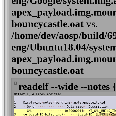
eng/Google/system.img.
apex_payload.img.mount
bouncycastle.oat
vs.
/home/dev/aosp/build/6
eng/Ubuntu18.04/system
apex_payload.img.mount
bouncycastle.oat
⊟
readelf --wide --notes 
Offset 1, 4 lines modified
1
Displaying
·
notes
·
found
·
in:
·
.note.gnu.build-id
2
·
·
Owner
·
·
·
·
·
·
·
·
·
·
·
·
·
·
·
·
·
Data
·
size
»
Description
·
·
GNU
·
·
·
·
·
·
·
·
·
·
·
·
·
·
·
·
·
·
0x00000014
»
NT_GNU_BUILD_ID
3
ue
·
build
·
ID
·
bitstring)
»
·
·
·
·
Build
·
ID:
·
1
d
f
8
3f
8
7a2a