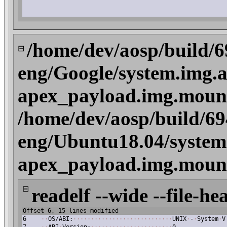
/home/dev/aosp/build/
⊟
eng/Google/system.img.a
apex_payload.img.mount/
/home/dev/aosp/build/6
eng/Ubuntu18.04/system
apex_payload.img.mount/
⊟
readelf --wide --file-he
Offset 6, 15 lines modified
6
·
·
OS/ABI:
·
·
·
·
·
·
·
·
·
·
·
·
·
·
·
·
·
·
·
·
·
·
·
·
·
·
·
·
UNIX
·
-
·
System
·
V