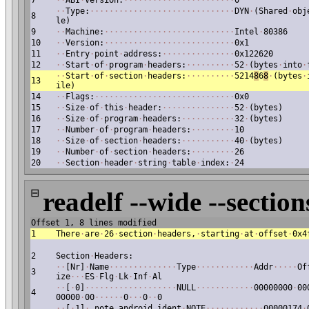
7
·
·
ABI
·
Version:
·
·
·
·
·
·
·
·
·
·
·
·
·
·
·
·
·
·
·
·
·
·
·
0
·
·
Type:
·
·
·
·
·
·
·
·
·
·
·
·
·
·
·
·
·
·
·
·
·
·
·
·
·
·
·
·
·
·
DYN
·
(Shared
·
obj
8
le)
9
·
·
Machine:
·
·
·
·
·
·
·
·
·
·
·
·
·
·
·
·
·
·
·
·
·
·
·
·
·
·
·
Intel
·
80386
10
·
·
Version:
·
·
·
·
·
·
·
·
·
·
·
·
·
·
·
·
·
·
·
·
·
·
·
·
·
·
·
0x1
11
·
·
Entry
·
point
·
address:
·
·
·
·
·
·
·
·
·
·
·
·
·
·
·
0x122620
12
·
·
Start
·
of
·
program
·
headers:
·
·
·
·
·
·
·
·
·
·
52
·
(bytes
·
into
·
·
·
Start
·
of
·
section
·
headers:
·
·
·
·
·
·
·
·
·
·
5214
8
6
8
·
(bytes
·
13
ile)
14
·
·
Flags:
·
·
·
·
·
·
·
·
·
·
·
·
·
·
·
·
·
·
·
·
·
·
·
·
·
·
·
·
·
0x0
15
·
·
Size
·
of
·
this
·
header:
·
·
·
·
·
·
·
·
·
·
·
·
·
·
·
52
·
(bytes)
16
·
·
Size
·
of
·
program
·
headers:
·
·
·
·
·
·
·
·
·
·
·
32
·
(bytes)
17
·
·
Number
·
of
·
program
·
headers:
·
·
·
·
·
·
·
·
·
10
18
·
·
Size
·
of
·
section
·
headers:
·
·
·
·
·
·
·
·
·
·
·
40
·
(bytes)
19
·
·
Number
·
of
·
section
·
headers:
·
·
·
·
·
·
·
·
·
26
20
·
·
Section
·
header
·
string
·
table
·
index:
·
24
⊟
readelf --wide --section
Offset 1, 8 lines modified
1
There
·
are
·
26
·
section
·
headers,
·
starting
·
at
·
offset
·
0x4
2
Section
·
Headers:
·
·
[Nr]
·
Name
·
·
·
·
·
·
·
·
·
·
·
·
·
·
Type
·
·
·
·
·
·
·
·
·
·
·
·
Addr
·
·
·
·
·
Of
3
ize
·
·
·
ES
·
Flg
·
Lk
·
Inf
·
Al
·
·
[
·
0]
·
·
·
·
·
·
·
·
·
·
·
·
·
·
·
·
·
·
·
NULL
·
·
·
·
·
·
·
·
·
·
·
·
00000000
·
00
4
00000
·
00
·
·
·
·
·
·
0
·
·
·
0
·
·
0
·
·
[
·
1]
·
.note.android.ident
·
NOTE
·
·
·
·
·
·
·
·
·
·
·
·
00000174
·