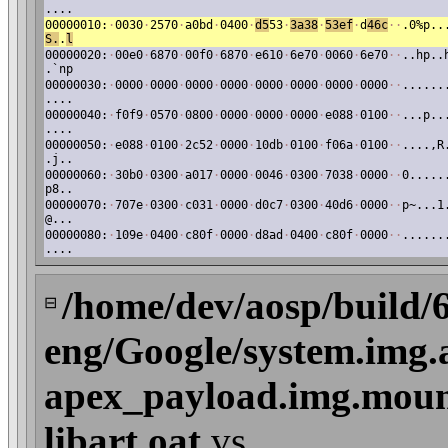
....
00000010:
·
0030
·
2570
·
a0bd
·
0400
·
d5
53
·
3a38
·
53ef
·
d
46c
·
·
.0%p..
S.
.
l
00000020:
·
00e0
·
6870
·
00f0
·
6870
·
e610
·
6e70
·
0060
·
6e70
·
·
..hp..
.`np
00000030:
·
0000
·
0000
·
0000
·
0000
·
0000
·
0000
·
0000
·
0000
·
·
......
....
00000040:
·
f0f9
·
0570
·
0800
·
0000
·
0000
·
0000
·
e088
·
0100
·
·
...p..
....
00000050:
·
e088
·
0100
·
2c52
·
0000
·
10db
·
0100
·
f06a
·
0100
·
·
....,R
.j..
00000060:
·
30b0
·
0300
·
a017
·
0000
·
0046
·
0300
·
7038
·
0000
·
·
0.....
p8..
00000070:
·
707e
·
0300
·
c031
·
0000
·
d0c7
·
0300
·
40d6
·
0000
·
·
p~...1
@...
00000080:
·
109e
·
0400
·
c80f
·
0000
·
d8ad
·
0400
·
c80f
·
0000
·
·
......
....
/home/dev/aosp/build/
⊟
eng/Google/system.img.
apex_payload.img.mount
libart.oat
vs.