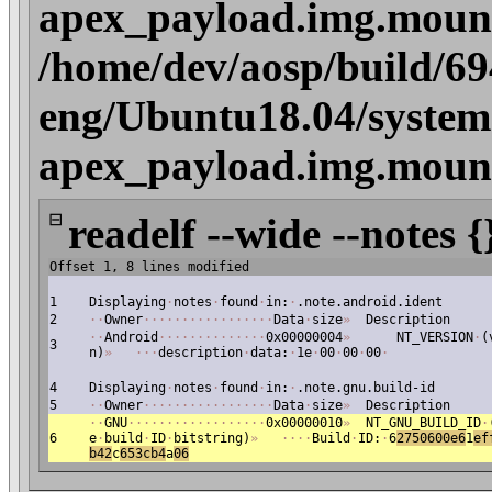
apex_payload.img.mount/
/home/dev/aosp/build/6
eng/Ubuntu18.04/system
apex_payload.img.mount/
⊟
readelf --wide --notes {
Offset 1, 8 lines modified
1
Displaying
·
notes
·
found
·
in:
·
.note.android.ident
2
·
·
Owner
·
·
·
·
·
·
·
·
·
·
·
·
·
·
·
·
·
Data
·
size
»
Description
·
·
Android
·
·
·
·
·
·
·
·
·
·
·
·
·
·
0x00000004
»
NT_VERSION
·
(
3
n)
»
·
·
·
description
·
data:
·
1e
·
00
·
00
·
00
·
4
Displaying
·
notes
·
found
·
in:
·
.note.gnu.build-id
5
·
·
Owner
·
·
·
·
·
·
·
·
·
·
·
·
·
·
·
·
·
Data
·
size
»
Description
·
·
GNU
·
·
·
·
·
·
·
·
·
·
·
·
·
·
·
·
·
·
0x00000010
»
NT_GNU_BUILD_ID
·
6
e
·
build
·
ID
·
bitstring)
»
·
·
·
·
Build
·
ID:
·
6
2750600e6
1
e
f
b42
c
653cb4
a
06