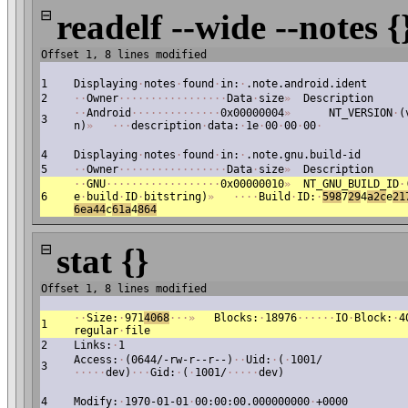
⊟
readelf --wide --notes {
Offset 1, 8 lines modified
1
Displaying
·
notes
·
found
·
in:
·
.note.android.ident
2
·
·
Owner
·
·
·
·
·
·
·
·
·
·
·
·
·
·
·
·
·
Data
·
size
»
Description
·
·
Android
·
·
·
·
·
·
·
·
·
·
·
·
·
·
0x00000004
»
NT_VERSION
·
(
3
n)
»
·
·
·
description
·
data:
·
1e
·
00
·
00
·
00
·
4
Displaying
·
notes
·
found
·
in:
·
.note.gnu.build-id
5
·
·
Owner
·
·
·
·
·
·
·
·
·
·
·
·
·
·
·
·
·
Data
·
size
»
Description
·
·
GNU
·
·
·
·
·
·
·
·
·
·
·
·
·
·
·
·
·
·
0x00000010
»
NT_GNU_BUILD_ID
·
6
e
·
build
·
ID
·
bitstring)
»
·
·
·
·
Build
·
ID:
·
598
7
29
4
a2
c
e
21
6ea44
c
61a
4
864
⊟
stat {}
Offset 1, 8 lines modified
·
·
Size:
·
971
4068
·
·
·
»
Blocks:
·
18976
·
·
·
·
·
·
IO
·
Block:
·
4
1
regular
·
file
2
Links:
·
1
Access:
·
(0644/-rw-r--r--)
·
·
Uid:
·
(
·
1001/
3
·
·
·
·
·
dev)
·
·
·
Gid:
·
(
·
1001/
·
·
·
·
·
dev)
4
Modify:
·
1970-01-01
·
00:00:00.000000000
·
+0000