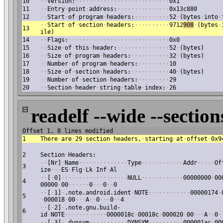
10
·
·
Version:
·
·
·
·
·
·
·
·
·
·
·
·
·
·
·
·
·
·
·
·
·
·
·
·
·
·
·
0x1
11
·
·
Entry
·
point
·
address:
·
·
·
·
·
·
·
·
·
·
·
·
·
·
·
0x13c880
12
·
·
Start
·
of
·
program
·
headers:
·
·
·
·
·
·
·
·
·
·
52
·
(bytes
·
into
·
·
·
Start
·
of
·
section
·
headers:
·
·
·
·
·
·
·
·
·
·
9712
908
·
(bytes
·
13
ile)
14
·
·
Flags:
·
·
·
·
·
·
·
·
·
·
·
·
·
·
·
·
·
·
·
·
·
·
·
·
·
·
·
·
·
0x0
15
·
·
Size
·
of
·
this
·
header:
·
·
·
·
·
·
·
·
·
·
·
·
·
·
·
52
·
(bytes)
16
·
·
Size
·
of
·
program
·
headers:
·
·
·
·
·
·
·
·
·
·
·
32
·
(bytes)
17
·
·
Number
·
of
·
program
·
headers:
·
·
·
·
·
·
·
·
·
10
18
·
·
Size
·
of
·
section
·
headers:
·
·
·
·
·
·
·
·
·
·
·
40
·
(bytes)
19
·
·
Number
·
of
·
section
·
headers:
·
·
·
·
·
·
·
·
·
29
20
·
·
Section
·
header
·
string
·
table
·
index:
·
26
⊟
readelf --wide --section
Offset 1, 8 lines modified
1
There
·
are
·
29
·
section
·
headers,
·
starting
·
at
·
offset
·
0x9
2
Section
·
Headers:
·
·
[Nr]
·
Name
·
·
·
·
·
·
·
·
·
·
·
·
·
·
Type
·
·
·
·
·
·
·
·
·
·
·
·
Addr
·
·
·
·
·
Of
3
ize
·
·
·
ES
·
Flg
·
Lk
·
Inf
·
Al
·
·
[
·
0]
·
·
·
·
·
·
·
·
·
·
·
·
·
·
·
·
·
·
·
NULL
·
·
·
·
·
·
·
·
·
·
·
·
00000000
·
00
4
00000
·
00
·
·
·
·
·
·
0
·
·
·
0
·
·
0
·
·
[
·
1]
·
.note.android.ident
·
NOTE
·
·
·
·
·
·
·
·
·
·
·
·
00000174
·
5
·
000018
·
00
·
·
·
A
·
·
0
·
·
·
0
·
·
4
·
·
[
·
2]
·
.note.gnu.build-
6
id
·
NOTE
·
·
·
·
·
·
·
·
·
·
·
·
0000018c
·
00018c
·
000020
·
00
·
·
·
A
·
·
0
·
·
·
[
·
3]
·
.dynsym
·
·
·
·
·
·
·
·
·
·
·
DYNSYM
·
·
·
·
·
·
·
·
·
·
000001ac
·
00