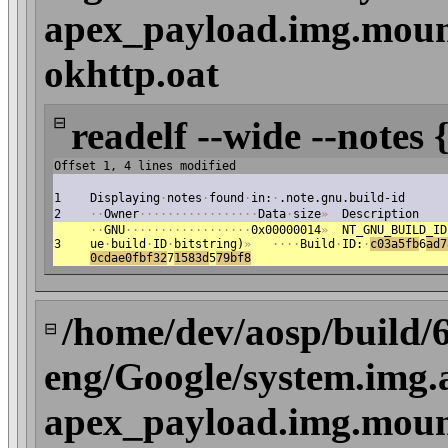
apex_payload.img.mount
okhttp.oat
⊟
readelf --wide --notes 
Offset 1, 4 lines modified
1
Displaying
·
notes
·
found
·
in:
·
.note.gnu.build-id
2
·
·
Owner
·
·
·
·
·
·
·
·
·
·
·
·
·
·
·
·
·
Data
·
size
»
Description
·
·
GNU
·
·
·
·
·
·
·
·
·
·
·
·
·
·
·
·
·
·
0x00000014
»
NT_GNU_BUILD_ID
3
ue
·
build
·
ID
·
bitstring)
»
·
·
·
·
Build
·
ID:
·
c
03a5fb
6
ad7
0cdae0fbf32
7
1583d
5
79bf8
/home/dev/aosp/build/
⊟
eng/Google/system.img.
apex_payload.img.mount