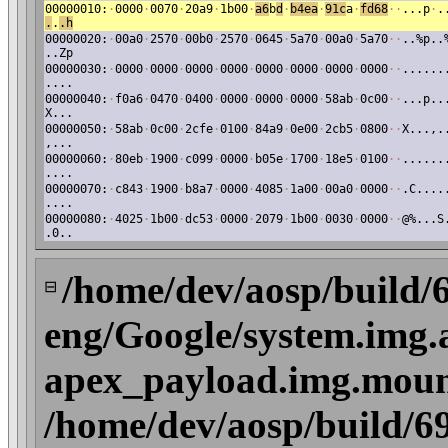
00000010:
·
0000
·
0070
·
20a9
·
1b00
·
a6
b
d
·
b4ea
·
91c
a
·
fd68
·
·
...p
·
.
.
.
.h
00000020:
·
00a0
·
2570
·
00b0
·
2570
·
0645
·
5a70
·
00a0
·
5a70
·
·
..%p..
..Zp
00000030:
·
0000
·
0000
·
0000
·
0000
·
0000
·
0000
·
0000
·
0000
·
·
......
....
00000040:
·
f0a6
·
0470
·
0400
·
0000
·
0000
·
0000
·
58ab
·
0c00
·
·
...p..
X...
00000050:
·
58ab
·
0c00
·
2cfe
·
0100
·
84a9
·
0e00
·
2cb5
·
0800
·
·
X...,.
,...
00000060:
·
80eb
·
1900
·
c099
·
0000
·
b05e
·
1700
·
18e5
·
0100
·
·
......
....
00000070:
·
c843
·
1900
·
b8a7
·
0000
·
4085
·
1a00
·
00a0
·
0000
·
·
.C....
....
00000080:
·
4025
·
1b00
·
dc53
·
0000
·
2079
·
1b00
·
0030
·
0000
·
·
@%...S
.0..
/home/dev/aosp/build/
⊟
eng/Google/system.img.
apex_payload.img.mount
/home/dev/aosp/build/6