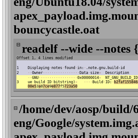
eng/Ubuntu18.04/system
apex_payload.img.mount
bouncycastle.oat
⊟
readelf --wide --notes 
Offset 1, 4 lines modified
1
Displaying
·
notes
·
found
·
in:
·
.note.gnu.build-id
2
·
·
Owner
·
·
·
·
·
·
·
·
·
·
·
·
·
·
·
·
·
Data
·
size
»
Description
·
·
GNU
·
·
·
·
·
·
·
·
·
·
·
·
·
·
·
·
·
·
0x00000014
»
NT_GNU_BUILD_ID
3
ue
·
build
·
ID
·
bitstring)
»
·
·
·
·
Build
·
ID:
·
b2
faf155846
00e5
3
a
8
7ce
9
e877
f5
723a50
/home/dev/aosp/build/
⊟
eng/Google/system.img.
apex_payload.img.mount