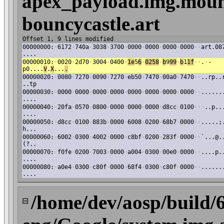
apex_payload.img.mount
bouncycastle.art
Offset 1, 9 lines modified
00000000:
·
6172
·
740a
·
3038
·
3700
·
0000
·
0000
·
0000
·
0000
·
·
art.08
....
00000010:
·
0020
·
2d70
·
3004
·
0400
·
1e
5
6
·
0258
·
b
9
99
·
b
1
1f
·
·
.
·
-
p0....
V
.
X
...
.
00000020:
·
0080
·
7270
·
0090
·
7270
·
eb50
·
7470
·
00a0
·
7470
·
·
..rp..
..tp
00000030:
·
0000
·
0000
·
0000
·
0000
·
0000
·
0000
·
0000
·
0000
·
·
......
....
00000040:
·
20fa
·
0570
·
0800
·
0000
·
0000
·
0000
·
d8cc
·
0100
·
·
·
..p..
....
00000050:
·
d8cc
·
0100
·
883b
·
0000
·
6008
·
0200
·
68b7
·
0000
·
·
.....;
h...
00000060:
·
6002
·
0300
·
4002
·
0000
·
c8bf
·
0200
·
283f
·
0000
·
·
`...@.
(?..
00000070:
·
f0fe
·
0200
·
7003
·
0000
·
a004
·
0300
·
00e0
·
0000
·
·
....p.
....
00000080:
·
a0e4
·
0300
·
c80f
·
0000
·
68f4
·
0300
·
c80f
·
0000
·
·
......
....
/home/dev/aosp/build/
⊟