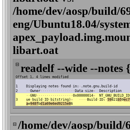
/home/dev/aosp/build/6
eng/Ubuntu18.04/system
apex_payload.img.mount
libart.oat
⊟
readelf --wide --notes 
Offset 1, 4 lines modified
1
Displaying
·
notes
·
found
·
in:
·
.note.gnu.build-id
2
·
·
Owner
·
·
·
·
·
·
·
·
·
·
·
·
·
·
·
·
·
Data
·
size
»
Description
·
·
GNU
·
·
·
·
·
·
·
·
·
·
·
·
·
·
·
·
·
·
0x00000014
»
NT_GNU_BUILD_ID
3
ue
·
build
·
ID
·
bitstring)
»
·
·
·
·
Build
·
ID:
·
59
821
b5
9
ec7
a
e
948f
b
d1a69e6ed9215e8
6
/home/dev/aosp/build/
⊟