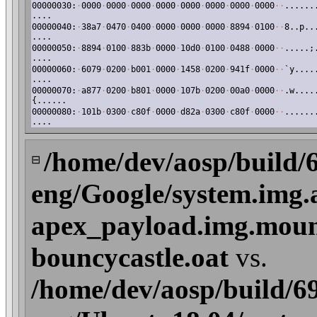
00000030:
·
0000
·
0000
·
0000
·
0000
·
0000
·
0000
·
0000
·
0000
·
·
......
....
00000040:
·
38a7
·
0470
·
0400
·
0000
·
0000
·
0000
·
8894
·
0100
·
·
8..p..
....
00000050:
·
8894
·
0100
·
883b
·
0000
·
10d0
·
0100
·
0488
·
0000
·
·
.....;
....
00000060:
·
6079
·
0200
·
b001
·
0000
·
1458
·
0200
·
941f
·
0000
·
·
`y....
....
00000070:
·
a877
·
0200
·
b801
·
0000
·
107b
·
0200
·
00a0
·
0000
·
·
.w....
{......
00000080:
·
101b
·
0300
·
c80f
·
0000
·
d82a
·
0300
·
c80f
·
0000
·
·
......
....
/home/dev/aosp/build/
⊟
eng/Google/system.img.
apex_payload.img.mount
bouncycastle.oat
vs.
/home/dev/aosp/build/6