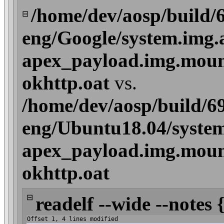
/home/dev/aosp/build/
⊟
eng/Google/system.img.
apex_payload.img.mount
okhttp.oat
vs.
/home/dev/aosp/build/6
eng/Ubuntu18.04/system
apex_payload.img.mount
okhttp.oat
⊟
readelf --wide --notes 
Offset 1, 4 lines modified