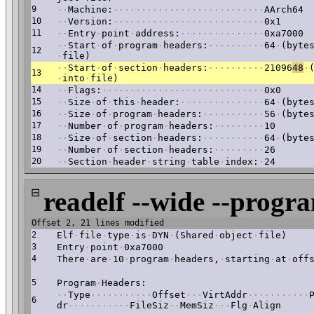
9
·
·
Machine:
·
·
·
·
·
·
·
·
·
·
·
·
·
·
·
·
·
·
·
·
·
·
·
·
·
·
·
AArch64
10
·
·
Version:
·
·
·
·
·
·
·
·
·
·
·
·
·
·
·
·
·
·
·
·
·
·
·
·
·
·
·
0x1
11
·
·
Entry
·
point
·
address:
·
·
·
·
·
·
·
·
·
·
·
·
·
·
·
0xa7000
·
·
Start
·
of
·
program
·
headers:
·
·
·
·
·
·
·
·
·
·
64
·
(byte
12
·
file)
·
·
Start
·
of
·
section
·
headers:
·
·
·
·
·
·
·
·
·
·
21096
48
·
13
·
into
·
file)
14
·
·
Flags:
·
·
·
·
·
·
·
·
·
·
·
·
·
·
·
·
·
·
·
·
·
·
·
·
·
·
·
·
·
0x0
15
·
·
Size
·
of
·
this
·
header:
·
·
·
·
·
·
·
·
·
·
·
·
·
·
·
64
·
(byte
16
·
·
Size
·
of
·
program
·
headers:
·
·
·
·
·
·
·
·
·
·
·
56
·
(byte
17
·
·
Number
·
of
·
program
·
headers:
·
·
·
·
·
·
·
·
·
10
18
·
·
Size
·
of
·
section
·
headers:
·
·
·
·
·
·
·
·
·
·
·
64
·
(byte
19
·
·
Number
·
of
·
section
·
headers:
·
·
·
·
·
·
·
·
·
26
20
·
·
Section
·
header
·
string
·
table
·
index:
·
24
⊟
readelf --wide --progr
Offset 2, 21 lines modified
2
Elf
·
file
·
type
·
is
·
DYN
·
(Shared
·
object
·
file)
3
Entry
·
point
·
0xa7000
4
There
·
are
·
10
·
program
·
headers,
·
starting
·
at
·
off
5
Program
·
Headers:
·
·
Type
·
·
·
·
·
·
·
·
·
·
·
Offset
·
·
·
VirtAddr
·
·
·
·
·
·
·
·
·
·
·
6
dr
·
·
·
·
·
·
·
·
·
·
·
FileSiz
·
·
MemSiz
·
·
·
Flg
·
Align