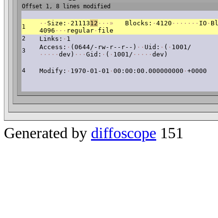
Offset 1, 8 lines modified
·
·
Size:
·
21113
12
·
·
·
»
Blocks:
·
4120
·
·
·
·
·
·
·
IO
·
B
1
4096
·
·
·
regular
·
file
2
Links:
·
1
Access:
·
(0644/-rw-r--r--)
·
·
Uid:
·
(
·
1001/
3
·
·
·
·
·
dev)
·
·
·
Gid:
·
(
·
1001/
·
·
·
·
·
dev)
4
Modify:
·
1970-01-01
·
00:00:00.000000000
·
+0000
Generated by
diffoscope
151