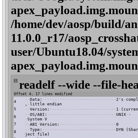
apex_payload.img.mount/
/home/dev/aosp/build/an
11.0.0_r17/aosp_crossha
user/Ubuntu18.04/system
apex_payload.img.mount/
⊟
readelf --wide --file-he
Offset 4, 17 lines modified
·
·
Data:
·
·
·
·
·
·
·
·
·
·
·
·
·
·
·
·
·
·
·
·
·
·
·
·
·
·
·
·
·
·
2's
·
comp
4
,
·
little
·
endian
5
·
·
Version:
·
·
·
·
·
·
·
·
·
·
·
·
·
·
·
·
·
·
·
·
·
·
·
·
·
·
·
1
·
(curre
·
·
OS/ABI:
·
·
·
·
·
·
·
·
·
·
·
·
·
·
·
·
·
·
·
·
·
·
·
·
·
·
·
·
UNIX
·
-
6
·
System
·
V
7
·
·
ABI
·
Version:
·
·
·
·
·
·
·
·
·
·
·
·
·
·
·
·
·
·
·
·
·
·
·
0
·
·
Type:
·
·
·
·
·
·
·
·
·
·
·
·
·
·
·
·
·
·
·
·
·
·
·
·
·
·
·
·
·
·
DYN
·
(Sha
8
ject
·
file)