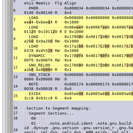
5
eSiz
·
MemSiz
·
·
Flg
·
Align
·
·
PHDR
·
·
·
·
·
·
·
·
·
·
·
0x000034
·
0x00000034
·
0x000000
6
0140
·
0x00140
·
R
·
·
·
0x4
·
·
LOAD
·
·
·
·
·
·
·
·
·
·
·
0x000000
·
0x00000000
·
0x000000
7
ee
d
4
·
0x6ee
d
4
·
R
·
·
·
0x1000
·
·
LOAD
·
·
·
·
·
·
·
·
·
·
·
0x06e
ee
0
·
0x0006f
ee
0
·
0x0006f
e
8
011
2
0
·
0x1011
2
0
·
R
·
E
·
0x1000
·
·
LOAD
·
·
·
·
·
·
·
·
·
·
·
0x1700
0
0
·
0x0017
1
0
0
0
·
0x0017
1
0
9
a2b
0
·
0x0a2b
0
·
RW
·
·
0x1000
·
·
LOAD
·
·
·
·
·
·
·
·
·
·
·
0x17a2
b0
·
0x0017
c
2
b0
·
0x0017
c
2
10
0378
·
0x055
30
·
RW
·
·
0x1000
·
·
DYNAMIC
·
·
·
·
·
·
·
·
0x178
0f
8
·
0x0017
90f
8
·
0x0017
90
11
00f0
·
0x000f0
·
RW
·
·
0x4
·
·
GNU_RELRO
·
·
·
·
·
·
0x1700
0
0
·
0x0017
1
0
0
0
·
0x0017
1
0
12
a2b
0
·
0x0
b00
0
·
R
·
·
·
0x1
·
·
GNU_STACK
·
·
·
·
·
·
0x000000
·
0x00000000
·
0x000000
13
0000
·
0x00000
·
RW
·
·
0
·
·
NOTE
·
·
·
·
·
·
·
·
·
·
·
0x000174
·
0x00000174
·
0x000001
14
0038
·
0x00038
·
R
·
·
·
0x4
·
·
EXIDX
·
·
·
·
·
·
·
·
·
·
0x05e6
98
·
0x0005e6
98
·
0x0005e6
15
3cc8
·
0x03cc8
·
R
·
·
·
0x4
16
·
Section
·
to
·
Segment
·
mapping:
17
·
·
Segment
·
Sections...
18
·
·
·
00
·
·
·
·
·
·
·
·
01
·
·
·
·
·
.note.android.ident
·
.note.gnu.build
id
·
.dynsym
·
.gnu.version
·
.gnu.version_r
·
.gnu.h
19
ynstr
·
.rel.dyn
·
.relr.dyn
·
.ARM.exidx
·
.rel.plt
·