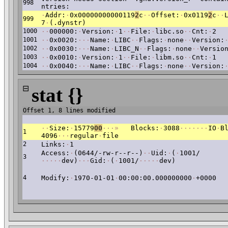
998
ntries:
·
Addr:
·
0x00000000000119
2
c
·
·
Offset:
·
0x0119
2
c
·
·
999
7
·
(.dynstr)
1000
·
·
000000:
·
Version:
·
1
·
·
File:
·
libc.so
·
·
Cnt:
·
2
1001
·
·
0x0020:
·
·
·
Name:
·
LIBC
·
·
Flags:
·
none
·
·
Version:
1002
·
·
0x0030:
·
·
·
Name:
·
LIBC_N
·
·
Flags:
·
none
·
·
Versio
1003
·
·
0x0010:
·
Version:
·
1
·
·
File:
·
libm.so
·
·
Cnt:
·
1
1004
·
·
0x0040:
·
·
·
Name:
·
LIBC
·
·
Flags:
·
none
·
·
Version:
⊟
stat {}
Offset 1, 8 lines modified
·
·
Size:
·
15779
00
·
·
·
»
Blocks:
·
3088
·
·
·
·
·
·
·
IO
·
B
1
4096
·
·
·
regular
·
file
2
Links:
·
1
Access:
·
(0644/-rw-r--r--)
·
·
Uid:
·
(
·
1001/
3
·
·
·
·
·
dev)
·
·
·
Gid:
·
(
·
1001/
·
·
·
·
·
dev)
4
Modify:
·
1970-01-01
·
00:00:00.000000000
·
+0000