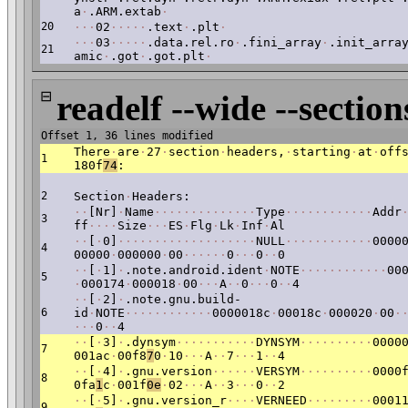
a
·
.ARM.extab
·
20
·
·
·
02
·
·
·
·
·
.text
·
.plt
·
·
·
·
03
·
·
·
·
·
.data.rel.ro
·
.fini_array
·
.init_arra
21
amic
·
.got
·
.got.plt
·
⊟
readelf --wide --section
Offset 1, 36 lines modified
There
·
are
·
27
·
section
·
headers,
·
starting
·
at
·
off
1
180f
74
:
2
Section
·
Headers:
·
·
[Nr]
·
Name
·
·
·
·
·
·
·
·
·
·
·
·
·
·
Type
·
·
·
·
·
·
·
·
·
·
·
·
Addr
3
ff
·
·
·
·
Size
·
·
·
ES
·
Flg
·
Lk
·
Inf
·
Al
·
·
[
·
0]
·
·
·
·
·
·
·
·
·
·
·
·
·
·
·
·
·
·
·
NULL
·
·
·
·
·
·
·
·
·
·
·
·
0000
4
00000
·
000000
·
00
·
·
·
·
·
·
0
·
·
·
0
·
·
0
·
·
[
·
1]
·
.note.android.ident
·
NOTE
·
·
·
·
·
·
·
·
·
·
·
·
00
5
·
000174
·
000018
·
00
·
·
·
A
·
·
0
·
·
·
0
·
·
4
·
·
[
·
2]
·
.note.gnu.build-
6
id
·
NOTE
·
·
·
·
·
·
·
·
·
·
·
·
0000018c
·
00018c
·
000020
·
00
·
·
·
·
0
·
·
4
·
·
[
·
3]
·
.dynsym
·
·
·
·
·
·
·
·
·
·
·
DYNSYM
·
·
·
·
·
·
·
·
·
·
0000
7
001ac
·
00f8
7
0
·
10
·
·
·
A
·
·
7
·
·
·
1
·
·
4
·
·
[
·
4]
·
.gnu.version
·
·
·
·
·
·
VERSYM
·
·
·
·
·
·
·
·
·
·
0000
8
0fa
1
c
·
001f
0e
·
02
·
·
·
A
·
·
3
·
·
·
0
·
·
2
·
·
[
·
5]
·
.gnu.version_r
·
·
·
·
VERNEED
·
·
·
·
·
·
·
·
·
0001
9