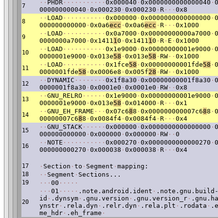
·
·
PHDR
·
·
·
·
·
·
·
·
·
·
·
0x000040
·
0x0000000000000040
·
7
000000000040
·
0x000230
·
0x000230
·
R
·
·
·
0x8
·
·
LOAD
·
·
·
·
·
·
·
·
·
·
·
0x000000
·
0x0000000000000000
·
8
000000000000
·
0x0a6
ecc
·
0x0a6
ecc
·
R
·
·
·
0x1000
·
·
LOAD
·
·
·
·
·
·
·
·
·
·
·
0x0a7000
·
0x00000000000a7000
·
9
0000000a7000
·
0x1411
1
0
·
0x1411
1
0
·
R
·
E
·
0x1000
·
·
LOAD
·
·
·
·
·
·
·
·
·
·
·
0x1e9000
·
0x00000000001e9000
·
10
0000001e9000
·
0x013e
58
·
0x013e
58
·
RW
·
·
0x1000
·
·
LOAD
·
·
·
·
·
·
·
·
·
·
·
0x1fce
58
·
0x00000000001fde
58
·
11
0000001fde
58
·
0x0006e8
·
0x005f
28
·
RW
·
·
0x1000
·
·
DYNAMIC
·
·
·
·
·
·
·
·
0x1f8a30
·
0x00000000001f8a30
·
12
0000001f8a30
·
0x0001e0
·
0x0001e0
·
RW
·
·
0x8
·
·
GNU_RELRO
·
·
·
·
·
·
0x1e9000
·
0x00000000001e9000
·
13
0000001e9000
·
0x013e
58
·
0x014000
·
R
·
·
·
0x1
·
·
GNU_EH_FRAME
·
·
·
0x07c6
8
8
·
0x000000000007c6
8
8
·
14
00000007c6
8
8
·
0x0084f4
·
0x0084f4
·
R
·
·
·
0x4
·
·
GNU_STACK
·
·
·
·
·
·
0x000000
·
0x0000000000000000
·
15
000000000000
·
0x000000
·
0x000000
·
RW
·
·
0
·
·
NOTE
·
·
·
·
·
·
·
·
·
·
·
0x000270
·
0x0000000000000270
·
16
000000000270
·
0x000038
·
0x000038
·
R
·
·
·
0x4
17
·
Section
·
to
·
Segment
·
mapping:
18
·
·
Segment
·
Sections...
19
·
·
·
00
·
·
·
·
·
·
·
·
01
·
·
·
·
·
.note.android.ident
·
.note.gnu.build
id
·
.dynsym
·
.gnu.version
·
.gnu.version_r
·
.gnu.h
20
ynstr
·
.rela.dyn
·
.relr.dyn
·
.rela.plt
·
.rodata
·
.
me_hdr
·
.eh_frame
·