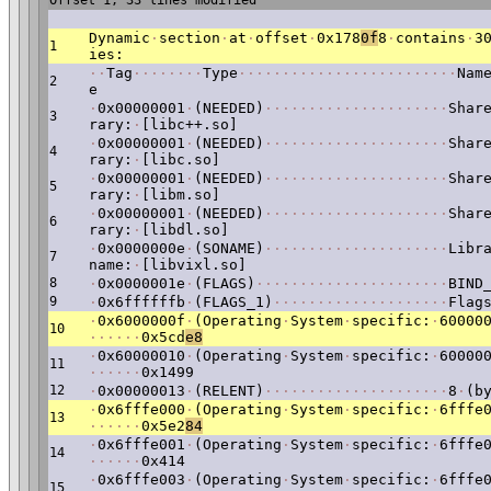
Offset 1, 33 lines modified
Dynamic
·
section
·
at
·
offset
·
0x178
0f
8
·
contains
·
3
1
ies:
·
·
Tag
·
·
·
·
·
·
·
·
Type
·
·
·
·
·
·
·
·
·
·
·
·
·
·
·
·
·
·
·
·
·
·
·
·
·
Nam
2
e
·
0x00000001
·
(NEEDED)
·
·
·
·
·
·
·
·
·
·
·
·
·
·
·
·
·
·
·
·
·
Shar
3
rary:
·
[libc++.so]
·
0x00000001
·
(NEEDED)
·
·
·
·
·
·
·
·
·
·
·
·
·
·
·
·
·
·
·
·
·
Shar
4
rary:
·
[libc.so]
·
0x00000001
·
(NEEDED)
·
·
·
·
·
·
·
·
·
·
·
·
·
·
·
·
·
·
·
·
·
Shar
5
rary:
·
[libm.so]
·
0x00000001
·
(NEEDED)
·
·
·
·
·
·
·
·
·
·
·
·
·
·
·
·
·
·
·
·
·
Shar
6
rary:
·
[libdl.so]
·
0x0000000e
·
(SONAME)
·
·
·
·
·
·
·
·
·
·
·
·
·
·
·
·
·
·
·
·
·
Libr
7
name:
·
[libvixl.so]
8
·
0x0000001e
·
(FLAGS)
·
·
·
·
·
·
·
·
·
·
·
·
·
·
·
·
·
·
·
·
·
·
BIND
9
·
0x6ffffffb
·
(FLAGS_1)
·
·
·
·
·
·
·
·
·
·
·
·
·
·
·
·
·
·
·
·
Flag
·
0x6000000f
·
(Operating
·
System
·
specific:
·
60000
10
·
·
·
·
·
·
0x5cd
e8
·
0x60000010
·
(Operating
·
System
·
specific:
·
60000
11
·
·
·
·
·
·
0x1499
12
·
0x00000013
·
(RELENT)
·
·
·
·
·
·
·
·
·
·
·
·
·
·
·
·
·
·
·
·
·
8
·
(b
·
0x6fffe000
·
(Operating
·
System
·
specific:
·
6fffe
13
·
·
·
·
·
·
0x5e2
84
·
0x6fffe001
·
(Operating
·
System
·
specific:
·
6fffe
14
·
·
·
·
·
·
0x414
·
0x6fffe003
·
(Operating
·
System
·
specific:
·
6fffe
15