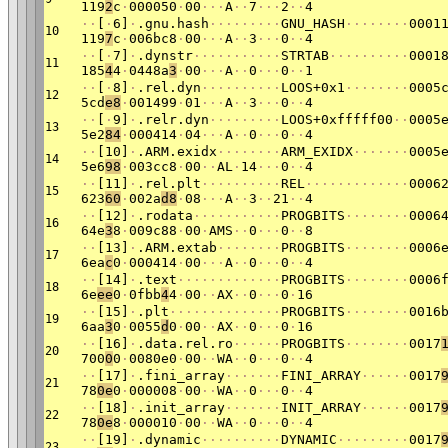
119
2
c
·
000050
·
00
·
·
·
A
·
·
7
·
·
·
2
·
·
4
·
·
[
·
6]
·
.gnu.hash
·
·
·
·
·
·
·
·
·
GNU_HASH
·
·
·
·
·
·
·
·
0001
10
119
7
c
·
006bc8
·
00
·
·
·
A
·
·
3
·
·
·
0
·
·
4
·
·
[
·
7]
·
.dynstr
·
·
·
·
·
·
·
·
·
·
·
STRTAB
·
·
·
·
·
·
·
·
·
·
0001
11
185
4
4
·
0448a
3
·
00
·
·
·
A
·
·
0
·
·
·
0
·
·
1
·
·
[
·
8]
·
.rel.dyn
·
·
·
·
·
·
·
·
·
·
LOOS+0x1
·
·
·
·
·
·
·
·
0005
12
5cd
e8
·
001499
·
01
·
·
·
A
·
·
3
·
·
·
0
·
·
4
·
·
[
·
9]
·
.relr.dyn
·
·
·
·
·
·
·
·
·
LOOS+0xfffff00
·
·
0005
13
5e2
84
·
000414
·
04
·
·
·
A
·
·
0
·
·
·
0
·
·
4
·
·
[10]
·
.ARM.exidx
·
·
·
·
·
·
·
·
ARM_EXIDX
·
·
·
·
·
·
·
0005
14
5e6
98
·
003cc8
·
00
·
·
AL
·
14
·
·
·
0
·
·
4
·
·
[11]
·
.rel.plt
·
·
·
·
·
·
·
·
·
·
REL
·
·
·
·
·
·
·
·
·
·
·
·
·
0006
15
623
60
·
002a
d8
·
08
·
·
·
A
·
·
3
·
·
21
·
·
4
·
·
[12]
·
.rodata
·
·
·
·
·
·
·
·
·
·
·
PROGBITS
·
·
·
·
·
·
·
·
0006
16
64e
3
8
·
009c88
·
00
·
AMS
·
·
0
·
·
·
0
·
·
8
·
·
[13]
·
.ARM.extab
·
·
·
·
·
·
·
·
PROGBITS
·
·
·
·
·
·
·
·
0006
17
6ea
c
0
·
000414
·
00
·
·
·
A
·
·
0
·
·
·
0
·
·
4
·
·
[14]
·
.text
·
·
·
·
·
·
·
·
·
·
·
·
·
PROGBITS
·
·
·
·
·
·
·
·
0006
18
6e
ee
0
·
0fbb
4
4
·
00
·
·
AX
·
·
0
·
·
·
0
·
16
·
·
[15]
·
.plt
·
·
·
·
·
·
·
·
·
·
·
·
·
·
PROGBITS
·
·
·
·
·
·
·
·
0016
19
6aa
3
0
·
0055
d
0
·
00
·
·
AX
·
·
0
·
·
·
0
·
16
·
·
[16]
·
.data.rel.ro
·
·
·
·
·
·
PROGBITS
·
·
·
·
·
·
·
·
0017
20
700
0
0
·
0080e0
·
00
·
·
WA
·
·
0
·
·
·
0
·
·
4
·
·
[17]
·
.fini_array
·
·
·
·
·
·
·
FINI_ARRAY
·
·
·
·
·
·
0017
21
78
0e
0
·
000008
·
00
·
·
WA
·
·
0
·
·
·
0
·
·
4
·
·
[18]
·
.init_array
·
·
·
·
·
·
·
INIT_ARRAY
·
·
·
·
·
·
0017
22
78
0e
8
·
000010
·
00
·
·
WA
·
·
0
·
·
·
0
·
·
4
·
·
[19]
·
.dynamic
·
·
·
·
·
·
·
·
·
·
DYNAMIC
·
·
·
·
·
·
·
·
·
0017
23