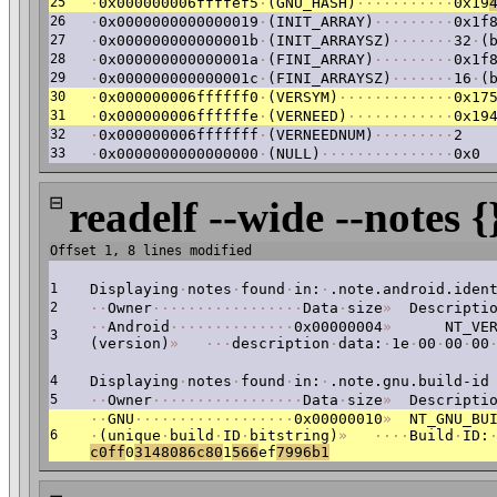
25
·
0x000000006ffffef5
·
(GNU_HASH)
·
·
·
·
·
·
·
·
·
·
·
0x19
26
·
0x0000000000000019
·
(INIT_ARRAY)
·
·
·
·
·
·
·
·
·
0x1f
27
·
0x000000000000001b
·
(INIT_ARRAYSZ)
·
·
·
·
·
·
·
32
·
(
28
·
0x000000000000001a
·
(FINI_ARRAY)
·
·
·
·
·
·
·
·
·
0x1f
29
·
0x000000000000001c
·
(FINI_ARRAYSZ)
·
·
·
·
·
·
·
16
·
(
30
·
0x000000006ffffff0
·
(VERSYM)
·
·
·
·
·
·
·
·
·
·
·
·
·
0x17
31
·
0x000000006ffffffe
·
(VERNEED)
·
·
·
·
·
·
·
·
·
·
·
·
0x19
32
·
0x000000006fffffff
·
(VERNEEDNUM)
·
·
·
·
·
·
·
·
·
2
33
·
0x0000000000000000
·
(NULL)
·
·
·
·
·
·
·
·
·
·
·
·
·
·
·
0x0
⊟
readelf --wide --notes {
Offset 1, 8 lines modified
1
Displaying
·
notes
·
found
·
in:
·
.note.android.iden
2
·
·
Owner
·
·
·
·
·
·
·
·
·
·
·
·
·
·
·
·
·
Data
·
size
»
Descriptio
·
·
Android
·
·
·
·
·
·
·
·
·
·
·
·
·
·
0x00000004
»
NT_VERS
3
(version)
»
·
·
·
description
·
data:
·
1e
·
00
·
00
·
00
4
Displaying
·
notes
·
found
·
in:
·
.note.gnu.build-id
5
·
·
Owner
·
·
·
·
·
·
·
·
·
·
·
·
·
·
·
·
·
Data
·
size
»
Descriptio
·
·
GNU
·
·
·
·
·
·
·
·
·
·
·
·
·
·
·
·
·
·
0x00000010
»
NT_GNU_BUI
6
·
(unique
·
build
·
ID
·
bitstring)
»
·
·
·
·
Build
·
ID:
c0ff
0
3148086c80
1
566
ef
7996b1