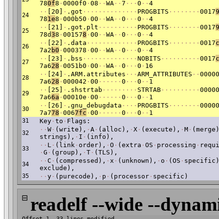
78
0f
8
·
0000f0
·
08
·
·
WA
·
·
7
·
·
·
0
·
·
4
·
·
[20]
·
.got
·
·
·
·
·
·
·
·
·
·
·
·
·
·
PROGBITS
·
·
·
·
·
·
·
·
0017
24
78
1e
8
·
000b50
·
00
·
·
WA
·
·
0
·
·
·
0
·
·
4
·
·
[21]
·
.got.plt
·
·
·
·
·
·
·
·
·
·
PROGBITS
·
·
·
·
·
·
·
·
0017
25
78d
3
8
·
00157
8
·
00
·
·
WA
·
·
0
·
·
·
0
·
·
4
·
·
[22]
·
.data
·
·
·
·
·
·
·
·
·
·
·
·
·
PROGBITS
·
·
·
·
·
·
·
·
0017
26
7a2
b0
·
000378
·
00
·
·
WA
·
·
0
·
·
·
0
·
·
4
·
·
[23]
·
.bss
·
·
·
·
·
·
·
·
·
·
·
·
·
·
NOBITS
·
·
·
·
·
·
·
·
·
·
0017
27
7a6
28
·
0051b0
·
00
·
·
WA
·
·
0
·
·
·
0
·
16
·
·
[24]
·
.ARM.attributes
·
·
·
ARM_ATTRIBUTES
·
·
0000
28
7a6
28
·
000042
·
00
·
·
·
·
·
·
0
·
·
·
0
·
·
1
·
·
[25]
·
.shstrtab
·
·
·
·
·
·
·
·
·
STRTAB
·
·
·
·
·
·
·
·
·
·
0000
29
7a6
6a
·
00010e
·
00
·
·
·
·
·
·
0
·
·
·
0
·
·
1
·
·
[26]
·
.gnu_debugdata
·
·
·
·
PROGBITS
·
·
·
·
·
·
·
·
0000
30
7a7
78
·
006
7fc
·
00
·
·
·
·
·
·
0
·
·
·
0
·
·
1
31
Key
·
to
·
Flags:
·
·
W
·
(write),
·
A
·
(alloc),
·
X
·
(execute),
·
M
·
(merge
32
strings),
·
I
·
(info),
·
·
L
·
(link
·
order),
·
O
·
(extra
·
OS
·
processing
·
requ
33
·
G
·
(group),
·
T
·
(TLS),
·
·
C
·
(compressed),
·
x
·
(unknown),
·
o
·
(OS
·
specific
34
exclude),
35
·
·
y
·
(purecode),
·
p
·
(processor
·
specific)
⊟
readelf --wide --dynami