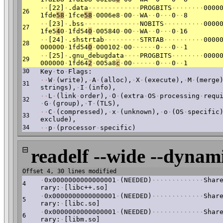
·
·
[22]
·
.data
·
·
·
·
·
·
·
·
·
·
·
·
·
PROGBITS
·
·
·
·
·
·
·
·
0000
26
1fde
58
·
1fce
58
·
0006e8
·
00
·
·
WA
·
·
0
·
·
·
0
·
·
8
·
·
[23]
·
.bss
·
·
·
·
·
·
·
·
·
·
·
·
·
·
NOBITS
·
·
·
·
·
·
·
·
·
·
0000
27
1fe5
4
0
·
1fd54
0
·
005840
·
00
·
·
WA
·
·
0
·
·
·
0
·
16
·
·
[24]
·
.shstrtab
·
·
·
·
·
·
·
·
·
STRTAB
·
·
·
·
·
·
·
·
·
·
0000
28
000000
·
1fd54
0
·
000102
·
00
·
·
·
·
·
·
0
·
·
·
0
·
·
1
·
·
[25]
·
.gnu_debugdata
·
·
·
·
PROGBITS
·
·
·
·
·
·
·
·
0000
29
000000
·
1fd64
2
·
005a8
c
·
00
·
·
·
·
·
·
0
·
·
·
0
·
·
1
30
Key
·
to
·
Flags:
·
·
W
·
(write),
·
A
·
(alloc),
·
X
·
(execute),
·
M
·
(merge
31
strings),
·
I
·
(info),
·
·
L
·
(link
·
order),
·
O
·
(extra
·
OS
·
processing
·
requ
32
·
G
·
(group),
·
T
·
(TLS),
·
·
C
·
(compressed),
·
x
·
(unknown),
·
o
·
(OS
·
specific
33
exclude),
34
·
·
p
·
(processor
·
specific)
⊟
readelf --wide --dynami
Offset 4, 30 lines modified
·
0x0000000000000001
·
(NEEDED)
·
·
·
·
·
·
·
·
·
·
·
·
·
Shar
4
rary:
·
[libc++.so]
·
0x0000000000000001
·
(NEEDED)
·
·
·
·
·
·
·
·
·
·
·
·
·
Shar
5
rary:
·
[libc.so]
·
0x0000000000000001
·
(NEEDED)
·
·
·
·
·
·
·
·
·
·
·
·
·
Shar
6
rary:
·
[libm.so]