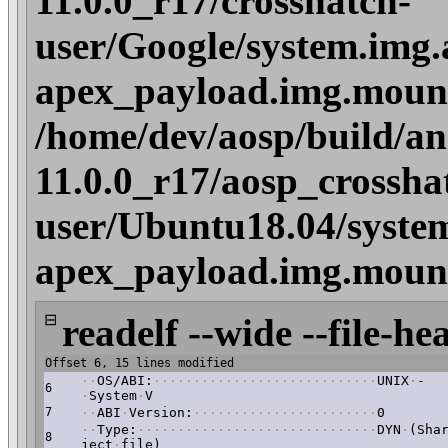
11.0.0_r17/crosshatch-
user/Google/system.img.
apex_payload.img.mount/
/home/dev/aosp/build/an
11.0.0_r17/aosp_crossha
user/Ubuntu18.04/system
apex_payload.img.mount/
⊟
readelf --wide --file-he
Offset 6, 15 lines modified
·
·
OS/ABI:
·
·
·
·
·
·
·
·
·
·
·
·
·
·
·
·
·
·
·
·
·
·
·
·
·
·
·
·
UNIX
·
-
6
·
System
·
V
7
·
·
ABI
·
Version:
·
·
·
·
·
·
·
·
·
·
·
·
·
·
·
·
·
·
·
·
·
·
·
0
·
·
Type:
·
·
·
·
·
·
·
·
·
·
·
·
·
·
·
·
·
·
·
·
·
·
·
·
·
·
·
·
·
·
DYN
·
(Sha
8
ject
·
file)