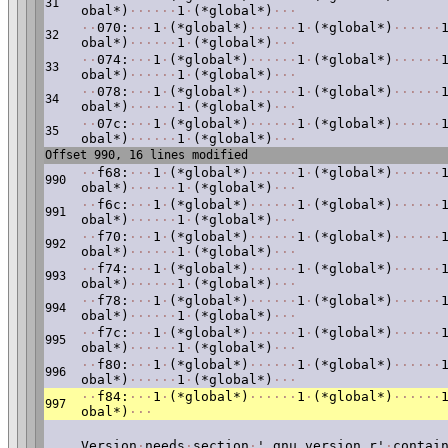
31
obal*)
·
·
·
·
·
·
1
·
(*global*)
·
·
·
·
·
070:
·
·
·
1
·
(*global*)
·
·
·
·
·
·
1
·
(*global*)
·
·
·
·
·
·
32
obal*)
·
·
·
·
·
·
1
·
(*global*)
·
·
·
·
·
074:
·
·
·
1
·
(*global*)
·
·
·
·
·
·
1
·
(*global*)
·
·
·
·
·
·
33
obal*)
·
·
·
·
·
·
1
·
(*global*)
·
·
·
·
·
078:
·
·
·
1
·
(*global*)
·
·
·
·
·
·
1
·
(*global*)
·
·
·
·
·
·
34
obal*)
·
·
·
·
·
·
1
·
(*global*)
·
·
·
·
·
07c:
·
·
·
1
·
(*global*)
·
·
·
·
·
·
1
·
(*global*)
·
·
·
·
·
·
35
obal*)
·
·
·
·
·
·
1
·
(*global*)
·
·
·
Offset 990, 16 lines modified
·
·
f68:
·
·
·
1
·
(*global*)
·
·
·
·
·
·
1
·
(*global*)
·
·
·
·
·
·
990
obal*)
·
·
·
·
·
·
1
·
(*global*)
·
·
·
·
·
f6c:
·
·
·
1
·
(*global*)
·
·
·
·
·
·
1
·
(*global*)
·
·
·
·
·
·
991
obal*)
·
·
·
·
·
·
1
·
(*global*)
·
·
·
·
·
f70:
·
·
·
1
·
(*global*)
·
·
·
·
·
·
1
·
(*global*)
·
·
·
·
·
·
992
obal*)
·
·
·
·
·
·
1
·
(*global*)
·
·
·
·
·
f74:
·
·
·
1
·
(*global*)
·
·
·
·
·
·
1
·
(*global*)
·
·
·
·
·
·
993
obal*)
·
·
·
·
·
·
1
·
(*global*)
·
·
·
·
·
f78:
·
·
·
1
·
(*global*)
·
·
·
·
·
·
1
·
(*global*)
·
·
·
·
·
·
994
obal*)
·
·
·
·
·
·
1
·
(*global*)
·
·
·
·
·
f7c:
·
·
·
1
·
(*global*)
·
·
·
·
·
·
1
·
(*global*)
·
·
·
·
·
·
995
obal*)
·
·
·
·
·
·
1
·
(*global*)
·
·
·
·
·
f80:
·
·
·
1
·
(*global*)
·
·
·
·
·
·
1
·
(*global*)
·
·
·
·
·
·
996
obal*)
·
·
·
·
·
·
1
·
(*global*)
·
·
·
·
·
f84:
·
·
·
1
·
(*global*)
·
·
·
·
·
·
1
·
(*global*)
·
·
·
·
·
·
997
obal*)
·
·
·
Version
·
needs
·
section
·
'.gnu.version_r'
·
contai