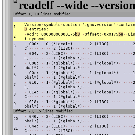
⊟
readelf --wide --version
Offset 1, 10 lines modified
Version
·
symbols
·
section
·
'.gnu.version'
·
contai
1
8
·
entries:
·
Addr:
·
00000000000175
b8
·
·
Offset:
·
0x0175
b8
·
·
Li
2
(.dynsym)
·
·
000:
·
·
·
0
·
(*local*)
·
·
·
·
·
·
·
2
·
(LIBC)
·
·
·
·
·
·
·
·
·
·
3
C)
·
·
·
·
·
·
·
·
·
·
2
·
(LIBC)
·
·
·
·
·
·
·
·
·
004:
·
·
·
2
·
(LIBC)
·
·
·
·
·
·
·
·
·
·
2
·
(LIBC)
·
·
·
·
·
·
·
·
·
·
4
C)
·
·
·
·
·
·
·
·
·
·
1
·
(*global*)
·
·
·
·
·
008:
·
·
·
1
·
(*global*)
·
·
·
·
·
·
1
·
(*global*)
·
·
·
·
·
·
5
obal*)
·
·
·
·
·
·
1
·
(*global*)
·
·
·
·
·
00c:
·
·
·
1
·
(*global*)
·
·
·
·
·
·
1
·
(*global*)
·
·
·
·
·
·
6
obal*)
·
·
·
·
·
·
1
·
(*global*)
·
·
·
·
·
010:
·
·
·
1
·
(*global*)
·
·
·
·
·
·
1
·
(*global*)
·
·
·
·
·
·
7
C)
·
·
·
·
·
·
·
·
·
·
1
·
(*global*)
·
·
·
·
·
014:
·
·
·
1
·
(*global*)
·
·
·
·
·
·
1
·
(*global*)
·
·
·
·
·
·
8
C)
·
·
·
·
·
·
·
·
·
·
1
·
(*global*)
·
·
·
·
·
018:
·
·
·
1
·
(*global*)
·
·
·
·
·
·
2
·
(LIBC)
·
·
·
·
·
·
·
·
·
·
9
obal*)
·
·
·
·
·
·
1
·
(*global*)
·
·
·
Offset 20, 15 lines modified
·
·
040:
·
·
·
2
·
(LIBC)
·
·
·
·
·
·
·
·
·
·
2
·
(LIBC)
·
·
·
·
·
·
·
·
·
·
20
obal*)
·
·
·
·
·
·
1
·
(*global*)
·
·
·
·
·
044:
·
·
·
2
·
(LIBC)
·
·
·
·
·
·
·
·
·
·
2
·
(LIBC)
·
·
·
·
·
·
·
·
·
·
21
C)
·
·
·
·
·
·
·
·
·
·
2
·
(LIBC)
·
·
·
·
·
·
·