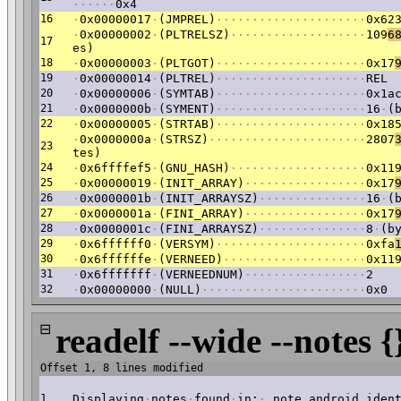
·
·
·
·
·
·
0x4
16
·
0x00000017
·
(JMPREL)
·
·
·
·
·
·
·
·
·
·
·
·
·
·
·
·
·
·
·
·
·
0x62
·
0x00000002
·
(PLTRELSZ)
·
·
·
·
·
·
·
·
·
·
·
·
·
·
·
·
·
·
·
109
6
17
es)
18
·
0x00000003
·
(PLTGOT)
·
·
·
·
·
·
·
·
·
·
·
·
·
·
·
·
·
·
·
·
·
0x17
19
·
0x00000014
·
(PLTREL)
·
·
·
·
·
·
·
·
·
·
·
·
·
·
·
·
·
·
·
·
·
REL
20
·
0x00000006
·
(SYMTAB)
·
·
·
·
·
·
·
·
·
·
·
·
·
·
·
·
·
·
·
·
·
0x1a
21
·
0x0000000b
·
(SYMENT)
·
·
·
·
·
·
·
·
·
·
·
·
·
·
·
·
·
·
·
·
·
16
·
(
22
·
0x00000005
·
(STRTAB)
·
·
·
·
·
·
·
·
·
·
·
·
·
·
·
·
·
·
·
·
·
0x18
·
0x0000000a
·
(STRSZ)
·
·
·
·
·
·
·
·
·
·
·
·
·
·
·
·
·
·
·
·
·
·
2807
23
tes)
24
·
0x6ffffef5
·
(GNU_HASH)
·
·
·
·
·
·
·
·
·
·
·
·
·
·
·
·
·
·
·
0x11
25
·
0x00000019
·
(INIT_ARRAY)
·
·
·
·
·
·
·
·
·
·
·
·
·
·
·
·
·
0x17
26
·
0x0000001b
·
(INIT_ARRAYSZ)
·
·
·
·
·
·
·
·
·
·
·
·
·
·
·
16
·
(
27
·
0x0000001a
·
(FINI_ARRAY)
·
·
·
·
·
·
·
·
·
·
·
·
·
·
·
·
·
0x17
28
·
0x0000001c
·
(FINI_ARRAYSZ)
·
·
·
·
·
·
·
·
·
·
·
·
·
·
·
8
·
(b
29
·
0x6ffffff0
·
(VERSYM)
·
·
·
·
·
·
·
·
·
·
·
·
·
·
·
·
·
·
·
·
·
0xfa
30
·
0x6ffffffe
·
(VERNEED)
·
·
·
·
·
·
·
·
·
·
·
·
·
·
·
·
·
·
·
·
0x11
31
·
0x6fffffff
·
(VERNEEDNUM)
·
·
·
·
·
·
·
·
·
·
·
·
·
·
·
·
·
2
32
·
0x00000000
·
(NULL)
·
·
·
·
·
·
·
·
·
·
·
·
·
·
·
·
·
·
·
·
·
·
·
0x0
⊟
readelf --wide --notes {
Offset 1, 8 lines modified
1
Displaying
·
notes
·
found
·
in:
·
.note.android.iden