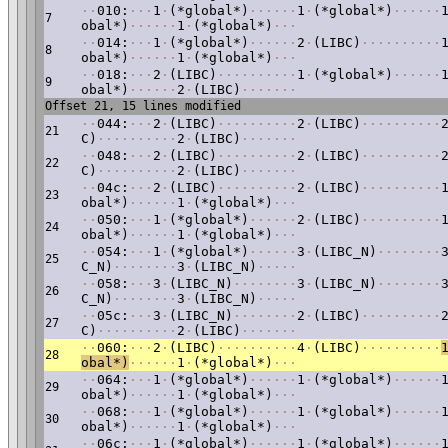
·
·
010:
·
·
·
1
·
(*global*)
·
·
·
·
·
·
1
·
(*global*)
·
·
·
·
·
·
7
obal*)
·
·
·
·
·
·
1
·
(*global*)
·
·
·
·
·
014:
·
·
·
1
·
(*global*)
·
·
·
·
·
·
2
·
(LIBC)
·
·
·
·
·
·
·
·
·
·
8
obal*)
·
·
·
·
·
·
1
·
(*global*)
·
·
·
·
·
018:
·
·
·
2
·
(LIBC)
·
·
·
·
·
·
·
·
·
·
1
·
(*global*)
·
·
·
·
·
·
9
obal*)
·
·
·
·
·
·
2
·
(LIBC)
·
·
·
·
·
·
·
Offset 21, 15 lines modified
·
·
044:
·
·
·
2
·
(LIBC)
·
·
·
·
·
·
·
·
·
·
2
·
(LIBC)
·
·
·
·
·
·
·
·
·
·
21
C)
·
·
·
·
·
·
·
·
·
·
2
·
(LIBC)
·
·
·
·
·
·
·
·
·
048:
·
·
·
2
·
(LIBC)
·
·
·
·
·
·
·
·
·
·
2
·
(LIBC)
·
·
·
·
·
·
·
·
·
·
22
C)
·
·
·
·
·
·
·
·
·
·
2
·
(LIBC)
·
·
·
·
·
·
·
·
·
04c:
·
·
·
2
·
(LIBC)
·
·
·
·
·
·
·
·
·
·
2
·
(LIBC)
·
·
·
·
·
·
·
·
·
·
23
obal*)
·
·
·
·
·
·
1
·
(*global*)
·
·
·
·
·
050:
·
·
·
1
·
(*global*)
·
·
·
·
·
·
2
·
(LIBC)
·
·
·
·
·
·
·
·
·
·
24
obal*)
·
·
·
·
·
·
1
·
(*global*)
·
·
·
·
·
054:
·
·
·
1
·
(*global*)
·
·
·
·
·
·
3
·
(LIBC_N)
·
·
·
·
·
·
·
·
25
C_N)
·
·
·
·
·
·
·
·
3
·
(LIBC_N)
·
·
·
·
·
·
·
058:
·
·
·
3
·
(LIBC_N)
·
·
·
·
·
·
·
·
3
·
(LIBC_N)
·
·
·
·
·
·
·
·
26
C_N)
·
·
·
·
·
·
·
·
3
·
(LIBC_N)
·
·
·
·
·
·
·
05c:
·
·
·
3
·
(LIBC_N)
·
·
·
·
·
·
·
·
2
·
(LIBC)
·
·
·
·
·
·
·
·
·
·
27
C)
·
·
·
·
·
·
·
·
·
·
2
·
(LIBC)
·
·
·
·
·
·
·
·
·
060:
·
·
·
2
·
(LIBC)
·
·
·
·
·
·
·
·
·
·
4
·
(LIBC)
·
·
·
·
·
·
·
·
·
·
28
obal*)
·
·
·
·
·
·
1
·
(*global*)
·
·
·
·
·
064:
·
·
·
1
·
(*global*)
·
·
·
·
·
·
1
·
(*global*)
·
·
·
·
·
·
29
obal*)
·
·
·
·
·
·
1
·
(*global*)
·
·
·
·
·
068:
·
·
·
1
·
(*global*)
·
·
·
·
·
·
1
·
(*global*)
·
·
·
·
·
·
30
obal*)
·
·
·
·
·
·
1
·
(*global*)
·
·
·
·
·
06c:
·
·
·
1
·
(*global*)
·
·
·
·
·
·
1
·
(*global*)
·
·
·
·
·
·