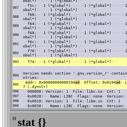
obal*)
·
·
·
·
·
·
1
·
(*global*)
·
·
·
·
·
f5c:
·
·
·
1
·
(*global*)
·
·
·
·
·
·
1
·
(*global*)
·
·
·
·
·
·
987
obal*)
·
·
·
·
·
·
1
·
(*global*)
·
·
·
·
·
f60:
·
·
·
1
·
(*global*)
·
·
·
·
·
·
1
·
(*global*)
·
·
·
·
·
·
988
obal*)
·
·
·
·
·
·
1
·
(*global*)
·
·
·
·
·
f64:
·
·
·
1
·
(*global*)
·
·
·
·
·
·
1
·
(*global*)
·
·
·
·
·
·
989
obal*)
·
·
·
·
·
·
1
·
(*global*)
·
·
·
·
·
f68:
·
·
·
1
·
(*global*)
·
·
·
·
·
·
1
·
(*global*)
·
·
·
·
·
·
990
obal*)
·
·
·
·
·
·
1
·
(*global*)
·
·
·
·
·
f6c:
·
·
·
1
·
(*global*)
·
·
·
·
·
·
1
·
(*global*)
·
·
·
·
·
·
991
obal*)
·
·
·
·
·
·
1
·
(*global*)
·
·
·
·
·
f70:
·
·
·
1
·
(*global*)
·
·
·
·
·
·
1
·
(*global*)
·
·
·
·
·
·
992
obal*)
·
·
·
·
·
·
1
·
(*global*)
·
·
·
·
·
f74:
·
·
·
1
·
(*global*)
·
·
·
·
·
·
1
·
(*global*)
·
·
·
993
Version
·
needs
·
section
·
'.gnu.version_r'
·
contai
994
ntries:
·
Addr:
·
0x00000000000194
a4
·
·
Offset:
·
0x0194
a4
·
·
995
7
·
(.dynstr)
996
·
·
000000:
·
Version:
·
1
·
·
File:
·
libc.so
·
·
Cnt:
·
1
997
·
·
0x0020:
·
·
·
Name:
·
LIBC
·
·
Flags:
·
none
·
·
Version:
998
·
·
0x0010:
·
Version:
·
1
·
·
File:
·
libm.so
·
·
Cnt:
·
1
999
·
·
0x0030:
·
·
·
Name:
·
LIBC
·
·
Flags:
·
none
·
·
Version:
⊟
stat {}