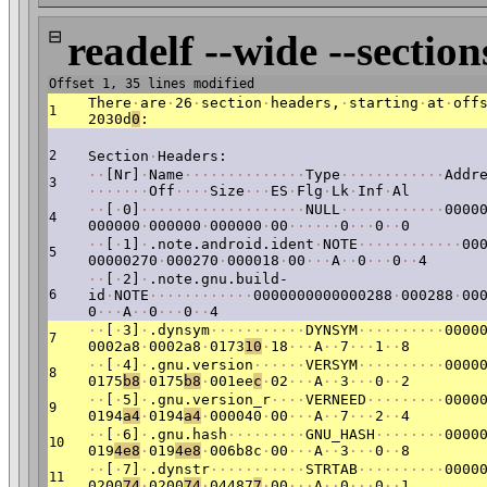
⊟
readelf --wide --section
Offset 1, 35 lines modified
There
·
are
·
26
·
section
·
headers,
·
starting
·
at
·
off
1
2030d
0
:
2
Section
·
Headers:
·
·
[Nr]
·
Name
·
·
·
·
·
·
·
·
·
·
·
·
·
·
Type
·
·
·
·
·
·
·
·
·
·
·
·
Addr
3
·
·
·
·
·
·
·
Off
·
·
·
·
Size
·
·
·
ES
·
Flg
·
Lk
·
Inf
·
Al
·
·
[
·
0]
·
·
·
·
·
·
·
·
·
·
·
·
·
·
·
·
·
·
·
NULL
·
·
·
·
·
·
·
·
·
·
·
·
0000
4
000000
·
000000
·
000000
·
00
·
·
·
·
·
·
0
·
·
·
0
·
·
0
·
·
[
·
1]
·
.note.android.ident
·
NOTE
·
·
·
·
·
·
·
·
·
·
·
·
00
5
00000270
·
000270
·
000018
·
00
·
·
·
A
·
·
0
·
·
·
0
·
·
4
·
·
[
·
2]
·
.note.gnu.build-
6
id
·
NOTE
·
·
·
·
·
·
·
·
·
·
·
·
0000000000000288
·
000288
·
00
0
·
·
·
A
·
·
0
·
·
·
0
·
·
4
·
·
[
·
3]
·
.dynsym
·
·
·
·
·
·
·
·
·
·
·
DYNSYM
·
·
·
·
·
·
·
·
·
·
0000
7
0002a8
·
0002a8
·
0173
10
·
18
·
·
·
A
·
·
7
·
·
·
1
·
·
8
·
·
[
·
4]
·
.gnu.version
·
·
·
·
·
·
VERSYM
·
·
·
·
·
·
·
·
·
·
0000
8
0175
b8
·
0175
b8
·
001ee
c
·
02
·
·
·
A
·
·
3
·
·
·
0
·
·
2
·
·
[
·
5]
·
.gnu.version_r
·
·
·
·
VERNEED
·
·
·
·
·
·
·
·
·
0000
9
0194
a4
·
0194
a4
·
000040
·
00
·
·
·
A
·
·
7
·
·
·
2
·
·
4
·
·
[
·
6]
·
.gnu.hash
·
·
·
·
·
·
·
·
·
GNU_HASH
·
·
·
·
·
·
·
·
0000
10
019
4e8
·
019
4e8
·
006b8c
·
00
·
·
·
A
·
·
3
·
·
·
0
·
·
8
·
·
[
·
7]
·
.dynstr
·
·
·
·
·
·
·
·
·
·
·
STRTAB
·
·
·
·
·
·
·
·
·
·
0000
11
0200
74
·
0200
74
·
04487
7
·
00
·
·
·
A
·
·
0
·
·
·
0
·
·
1