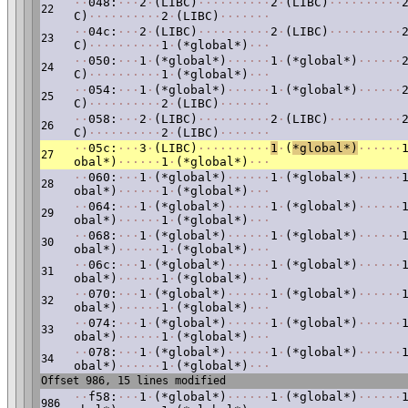
·
·
048:
·
·
·
2
·
(LIBC)
·
·
·
·
·
·
·
·
·
·
2
·
(LIBC)
·
·
·
·
·
·
·
·
·
·
22
C)
·
·
·
·
·
·
·
·
·
·
2
·
(LIBC)
·
·
·
·
·
·
·
·
·
04c:
·
·
·
2
·
(LIBC)
·
·
·
·
·
·
·
·
·
·
2
·
(LIBC)
·
·
·
·
·
·
·
·
·
·
23
C)
·
·
·
·
·
·
·
·
·
·
1
·
(*global*)
·
·
·
·
·
050:
·
·
·
1
·
(*global*)
·
·
·
·
·
·
1
·
(*global*)
·
·
·
·
·
·
24
C)
·
·
·
·
·
·
·
·
·
·
1
·
(*global*)
·
·
·
·
·
054:
·
·
·
1
·
(*global*)
·
·
·
·
·
·
1
·
(*global*)
·
·
·
·
·
·
25
C)
·
·
·
·
·
·
·
·
·
·
2
·
(LIBC)
·
·
·
·
·
·
·
·
·
058:
·
·
·
2
·
(LIBC)
·
·
·
·
·
·
·
·
·
·
2
·
(LIBC)
·
·
·
·
·
·
·
·
·
·
26
C)
·
·
·
·
·
·
·
·
·
·
2
·
(LIBC)
·
·
·
·
·
·
·
·
·
05c:
·
·
·
3
·
(LIBC)
·
·
·
·
·
·
·
·
·
·
1
·
(
*global*)
·
·
·
·
·
·
27
obal*)
·
·
·
·
·
·
1
·
(*global*)
·
·
·
·
·
060:
·
·
·
1
·
(*global*)
·
·
·
·
·
·
1
·
(*global*)
·
·
·
·
·
·
28
obal*)
·
·
·
·
·
·
1
·
(*global*)
·
·
·
·
·
064:
·
·
·
1
·
(*global*)
·
·
·
·
·
·
1
·
(*global*)
·
·
·
·
·
·
29
obal*)
·
·
·
·
·
·
1
·
(*global*)
·
·
·
·
·
068:
·
·
·
1
·
(*global*)
·
·
·
·
·
·
1
·
(*global*)
·
·
·
·
·
·
30
obal*)
·
·
·
·
·
·
1
·
(*global*)
·
·
·
·
·
06c:
·
·
·
1
·
(*global*)
·
·
·
·
·
·
1
·
(*global*)
·
·
·
·
·
·
31
obal*)
·
·
·
·
·
·
1
·
(*global*)
·
·
·
·
·
070:
·
·
·
1
·
(*global*)
·
·
·
·
·
·
1
·
(*global*)
·
·
·
·
·
·
32
obal*)
·
·
·
·
·
·
1
·
(*global*)
·
·
·
·
·
074:
·
·
·
1
·
(*global*)
·
·
·
·
·
·
1
·
(*global*)
·
·
·
·
·
·
33
obal*)
·
·
·
·
·
·
1
·
(*global*)
·
·
·
·
·
078:
·
·
·
1
·
(*global*)
·
·
·
·
·
·
1
·
(*global*)
·
·
·
·
·
·
34
obal*)
·
·
·
·
·
·
1
·
(*global*)
·
·
·
Offset 986, 15 lines modified
·
·
f58:
·
·
·
1
·
(*global*)
·
·
·
·
·
·
1
·
(*global*)
·
·
·
·
·
·
986