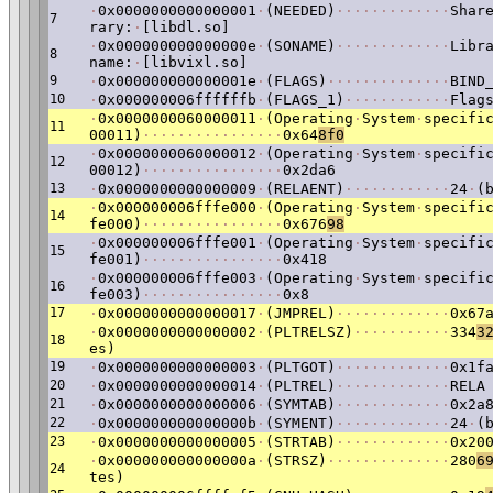
·
0x0000000000000001
·
(NEEDED)
·
·
·
·
·
·
·
·
·
·
·
·
·
Shar
7
rary:
·
[libdl.so]
·
0x000000000000000e
·
(SONAME)
·
·
·
·
·
·
·
·
·
·
·
·
·
Libr
8
name:
·
[libvixl.so]
9
·
0x000000000000001e
·
(FLAGS)
·
·
·
·
·
·
·
·
·
·
·
·
·
·
BIND
10
·
0x000000006ffffffb
·
(FLAGS_1)
·
·
·
·
·
·
·
·
·
·
·
·
Flag
·
0x0000000060000011
·
(Operating
·
System
·
specifi
11
00011)
·
·
·
·
·
·
·
·
·
·
·
·
·
·
·
·
0x64
8f0
·
0x0000000060000012
·
(Operating
·
System
·
specifi
12
00012)
·
·
·
·
·
·
·
·
·
·
·
·
·
·
·
·
0x2da6
13
·
0x0000000000000009
·
(RELAENT)
·
·
·
·
·
·
·
·
·
·
·
·
24
·
(
·
0x000000006fffe000
·
(Operating
·
System
·
specifi
14
fe000)
·
·
·
·
·
·
·
·
·
·
·
·
·
·
·
·
0x676
98
·
0x000000006fffe001
·
(Operating
·
System
·
specifi
15
fe001)
·
·
·
·
·
·
·
·
·
·
·
·
·
·
·
·
0x418
·
0x000000006fffe003
·
(Operating
·
System
·
specifi
16
fe003)
·
·
·
·
·
·
·
·
·
·
·
·
·
·
·
·
0x8
17
·
0x0000000000000017
·
(JMPREL)
·
·
·
·
·
·
·
·
·
·
·
·
·
0x67
·
0x0000000000000002
·
(PLTRELSZ)
·
·
·
·
·
·
·
·
·
·
·
334
3
18
es)
19
·
0x0000000000000003
·
(PLTGOT)
·
·
·
·
·
·
·
·
·
·
·
·
·
0x1f
20
·
0x0000000000000014
·
(PLTREL)
·
·
·
·
·
·
·
·
·
·
·
·
·
RELA
21
·
0x0000000000000006
·
(SYMTAB)
·
·
·
·
·
·
·
·
·
·
·
·
·
0x2a
22
·
0x000000000000000b
·
(SYMENT)
·
·
·
·
·
·
·
·
·
·
·
·
·
24
·
(
23
·
0x0000000000000005
·
(STRTAB)
·
·
·
·
·
·
·
·
·
·
·
·
·
0x20
·
0x000000000000000a
·
(STRSZ)
·
·
·
·
·
·
·
·
·
·
·
·
·
·
280
6
24
tes)