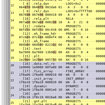
·
·
[
·
8]
·
.rela.dyn
·
·
·
·
·
·
·
·
·
LOOS+0x2
·
·
·
·
·
·
·
·
0000
12
064
8f0
·
064
8f0
·
002da6
·
01
·
·
·
A
·
·
3
·
·
·
0
·
·
8
·
·
[
·
9]
·
.relr.dyn
·
·
·
·
·
·
·
·
·
LOOS+0xfffff00
·
·
0000
13
0676
98
·
0676
98
·
000418
·
08
·
·
·
A
·
·
0
·
·
·
0
·
·
8
·
·
[10]
·
.rela.plt
·
·
·
·
·
·
·
·
·
RELA
·
·
·
·
·
·
·
·
·
·
·
·
0000
14
067a
b0
·
067a
b0
·
0082
98
·
18
·
·
·
A
·
·
3
·
·
21
·
·
8
·
·
[11]
·
.rodata
·
·
·
·
·
·
·
·
·
·
·
PROGBITS
·
·
·
·
·
·
·
·
0000
15
06fd
5
0
·
06fd
5
0
·
00c938
·
00
·
AMS
·
·
0
·
·
·
0
·
16
·
·
[12]
·
.eh_frame_hdr
·
·
·
·
·
PROGBITS
·
·
·
·
·
·
·
·
0000
16
07c6
8
8
·
07c6
8
8
·
0084f4
·
00
·
·
·
A
·
·
0
·
·
·
0
·
·
4
·
·
[13]
·
.eh_frame
·
·
·
·
·
·
·
·
·
PROGBITS
·
·
·
·
·
·
·
·
0000
17
084b
8
0
·
084b
8
0
·
0223
4c
·
00
·
·
·
A
·
·
0
·
·
·
0
·
·
8
·
·
[14]
·
.text
·
·
·
·
·
·
·
·
·
·
·
·
·
PROGBITS
·
·
·
·
·
·
·
·
0000
18
0a7000
·
0a7000
·
13b9
dc
·
00
·
·
AX
·
·
0
·
·
·
0
·
·
4
·
·
[15]
·
.plt
·
·
·
·
·
·
·
·
·
·
·
·
·
·
PROGBITS
·
·
·
·
·
·
·
·
0000
19
1e2
9e
0
·
1e2
9e
0
·
0057
3
0
·
00
·
·
AX
·
·
0
·
·
·
0
·
16
·
·
[16]
·
.data.rel.ro
·
·
·
·
·
·
PROGBITS
·
·
·
·
·
·
·
·
0000
20
1e9000
·
1e9000
·
00fa00
·
00
·
·
WA
·
·
0
·
·
·
0
·
·
8
·
·
[17]
·
.fini_array
·
·
·
·
·
·
·
FINI_ARRAY
·
·
·
·
·
·
0000
21
1f8a00
·
1f8a00
·
000010
·
00
·
·
WA
·
·
0
·
·
·
0
·
·
8
·
·
[18]
·
.init_array
·
·
·
·
·
·
·
INIT_ARRAY
·
·
·
·
·
·
0000
22
1f8a10
·
1f8a10
·
000020
·
00
·
·
WA
·
·
0
·
·
·
0
·
·
8
·
·
[19]
·
.dynamic
·
·
·
·
·
·
·
·
·
·
DYNAMIC
·
·
·
·
·
·
·
·
·
0000
23
1f8a30
·
1f8a30
·
0001e0
·
10
·
·
WA
·
·
7
·
·
·
0
·
·
8
·
·
[20]
·
.got
·
·
·
·
·
·
·
·
·
·
·
·
·
·
PROGBITS
·
·
·
·
·
·
·
·
0000
24
1f8c10
·
1f8c10
·
0016a8
·
00
·
·
WA
·
·
0
·
·
·
0
·
·
8
·
·
[21]
·
.got.plt
·
·
·
·
·
·
·
·
·
·
PROGBITS
·
·
·
·
·
·
·
·
0000
25
1fa2b8
·
1fa2b8
·
002ba
0
·
00
·
·
WA
·
·
0
·
·
·
0
·
·
8