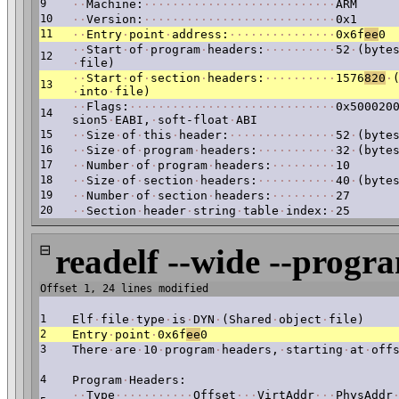
9
·
·
Machine:
·
·
·
·
·
·
·
·
·
·
·
·
·
·
·
·
·
·
·
·
·
·
·
·
·
·
·
ARM
10
·
·
Version:
·
·
·
·
·
·
·
·
·
·
·
·
·
·
·
·
·
·
·
·
·
·
·
·
·
·
·
0x1
11
·
·
Entry
·
point
·
address:
·
·
·
·
·
·
·
·
·
·
·
·
·
·
·
0x6f
ee
0
·
·
Start
·
of
·
program
·
headers:
·
·
·
·
·
·
·
·
·
·
52
·
(byte
12
·
file)
·
·
Start
·
of
·
section
·
headers:
·
·
·
·
·
·
·
·
·
·
1576
820
·
13
·
into
·
file)
·
·
Flags:
·
·
·
·
·
·
·
·
·
·
·
·
·
·
·
·
·
·
·
·
·
·
·
·
·
·
·
·
·
0x500020
14
sion5
·
EABI,
·
soft-float
·
ABI
15
·
·
Size
·
of
·
this
·
header:
·
·
·
·
·
·
·
·
·
·
·
·
·
·
·
52
·
(byte
16
·
·
Size
·
of
·
program
·
headers:
·
·
·
·
·
·
·
·
·
·
·
32
·
(byte
17
·
·
Number
·
of
·
program
·
headers:
·
·
·
·
·
·
·
·
·
10
18
·
·
Size
·
of
·
section
·
headers:
·
·
·
·
·
·
·
·
·
·
·
40
·
(byte
19
·
·
Number
·
of
·
section
·
headers:
·
·
·
·
·
·
·
·
·
27
20
·
·
Section
·
header
·
string
·
table
·
index:
·
25
⊟
readelf --wide --progr
Offset 1, 24 lines modified
1
Elf
·
file
·
type
·
is
·
DYN
·
(Shared
·
object
·
file)
2
Entry
·
point
·
0x6f
ee
0
3
There
·
are
·
10
·
program
·
headers,
·
starting
·
at
·
off
4
Program
·
Headers:
·
·
Type
·
·
·
·
·
·
·
·
·
·
·
Offset
·
·
·
VirtAddr
·
·
·
PhysAddr