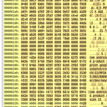
00000170:
·
3151
·
08c5
·
b834
·
b7b6
·
30d
9
·
853a
·
abeb
·
e
f
3
a
·
·
1Q
.
..4
.
.0
.
00000180:
·
d
6
8d
·
3c9f
·
6a6c
·
f0b5
·
482e
·
adeb
·
c4be
·
f928
·
·
..
<.jl.
.
H
.
00000190:
·
fe70
·
9bd1
·
345f
·
5689
·
5039
·
5c79
·
bc0c
·
7a07
·
·
.
p.
.
4_V
.
P9
000001a0:
·
a47
b
·
b668
·
a76f
·
26
5
1
·
86bd
·
0e57
·
4a81
·
a1d9
·
·
.{
.
h
.
o&Q
..
000001b0:
·
6e27
·
e6cb
·
332d
·
3fa7
·
c399
·
df83
·
c4
a
e
·
a
820
·
·
n'
.
.3-?...
000001c0:
·
d2
a
0
·
d718
·
3c
0
9
·
46ea
·
866e
·
61b5
·
148a
·
70
4
4
·
·
....
<
.
F
.
.n
000001d0:
·
817
d
·
b5de
·
18be
·
449d
·
c61c
·
7e71
·
4edb
·
44da
·
·
.
}
....
D
.
.
.
000001e0:
·
39a9
·
3
4
b8
·
f
a
db
·
a2df
·
3d66
·
d
47
1
·
a0ee
·
59b3
·
·
9
.
4
.
.
...
=f
000001f0:
·
049c
·
55fb
·
a0d
9
·
5a31
·
1e22
·
7621
·
ccf4
·
303c
·
·
..
U
...
Z1
.
"
00000200:
·
d6
9
9
·
ab2b
·
0987
·
3e99
·
dc
8
8
·
b63b
·
bb2d
·
c219
·
·
...
+
..
>
...
00000210:
·
c1c6
·
a537
·
1c2f
·
6
2df
·
dcd1
·
f
8ab
·
23f6
·
8490
·
·
..
.7
.
/b
.
.
.
00000220:
·
0000
·
0000
·
0000
·
0000
·
0000
·
0000
·
0000
·
0000
·
·
.
..
.
.....
.
00000230:
·
0000
·
0000
·
00
0
0
·
0000
·
00
0
0
·
0000
·
0000
·
0000
·
·
.
.
.
.
.
.....
00000240:
·
0000
·
0000
·
0000
·
0000
·
0000
·
00
0
0
·
0000
·
0080
·
·
.....
.
.
..
.
00000250:
·
0000
·
00
00
·
0000
·
0025
·
0000
·
0000
·
0000
·
0045
·
·
....
..
.
%
.
.
00000260:
·
636f
·
6
d2e
·
616e
·
6472
·
6f69
·
642e
·
6275
·
696c
·
·
com
.
androi
00000270:
·
642e
·
7
072
·
6
f
64
·
7563
·
742e
·
66
6
9
·
6e67
·
6
5
72
·
·
d
.
p
r
oduct
.
00000280:
·
7
0
7
2
·
6
9
6e
·
7400
·
676f
·
6f67
·
6c65
·
2f63
·
726f
·
·
print
.
goog
00000290:
·
7373
·
6861
·
7463
·
6
82f
·
6
372
·
6f73
·
7368
·
6174
·
·
sshatch/cr
000002a0:
·
6368
·
3a31
·
312f
·
5250
·
3141
·
2e32
·
3031
·
3130
·
·
ch:11/RP1A
000002b0:
·
35
2
e
·
3030
·
322f
·
3638
·
3639
·
35
3
0
·
3
03
a
·
7
5
73
·
·
5.002/6869
000002c0:
·
6
572
·
2
f
6
4
·
6576
·
2d6b
·
6579
·
7
3
00
·
0000
·
0
0
00
·
·
er/dev-key
000002d0:
·
0000
·
000
0
·
0000
·
0000
·
0
000
·
0000
·
0000
·
0
0
38
·
·
.
...
.
...
..
000002e0:
·
0000
·
0
0
00
·
0000
·
0024
·
0
0
00
·
0000
·
000
0
·
0
0
02
·
·
..
.
.
.
..
$.
.
000002f0:
·
636f
·
6d2e
·
616
e
·
6
4
7
2
·
6f69
·
64
2
e
·
6275
·
69
6
c
·
·
com
.
androi
00000300:
·
642e
·
7072
·
6f64
·
7563
·
742e
·
6f73
·
5f
7
6
·
6572
·
·
d
.
product
.
00000310:
·
7369
·
6f6e
·
0
0
31
·
3100
·
000
0
·
0000
·
0000
·
0000
·
·
sion
.
11
..
.
00000320:
·
0000
·
0000
·
0000
·
00
48
·
0000
·
0000
·
0000
·
00
28
·
·
.......
H
..