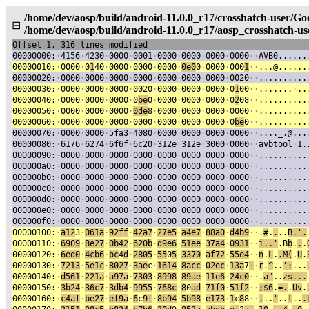
/home/dev/aosp/build/android-11.0.0_r17/crosshatch-user/Go
⊟
/home/dev/aosp/build/android-11.0.0_r17/aosp_crosshatch-u
Offset 1, 316 lines modified
00000000:
·
4156
·
4230
·
0000
·
0001
·
0000
·
0000
·
0000
·
0000
·
·
AVB0......
00000010:
·
0000
·
0
1
40
·
0000
·
0000
·
0000
·
0e0
0
·
0000
·
000
1
·
·
...@......
00000020:
·
0000
·
0000
·
0000
·
0000
·
0000
·
0000
·
0000
·
0020
·
·
..........
00000030:
·
0000
·
0000
·
0000
·
0020
·
0000
·
0000
·
0000
·
0
1
00
·
·
.......
·
..
00000040:
·
0000
·
0000
·
0000
·
0
be
0
·
0000
·
0000
·
0000
·
0
2
08
·
·
..........
00000050:
·
0000
·
0000
·
0000
·
0de
8
·
0000
·
0000
·
0000
·
0000
·
·
..........
00000060:
·
0000
·
0000
·
0000
·
0000
·
0000
·
0000
·
0000
·
0
be
0
·
·
..........
00000070:
·
0000
·
0000
·
5fa3
·
4080
·
0000
·
0000
·
0000
·
0000
·
·
...._.@...
00000080:
·
6176
·
6274
·
6f6f
·
6c20
·
312e
·
312e
·
3000
·
0000
·
·
avbtool
·
1.
00000090:
·
0000
·
0000
·
0000
·
0000
·
0000
·
0000
·
0000
·
0000
·
·
..........
000000a0:
·
0000
·
0000
·
0000
·
0000
·
0000
·
0000
·
0000
·
0000
·
·
..........
000000b0:
·
0000
·
0000
·
0000
·
0000
·
0000
·
0000
·
0000
·
0000
·
·
..........
000000c0:
·
0000
·
0000
·
0000
·
0000
·
0000
·
0000
·
0000
·
0000
·
·
..........
000000d0:
·
0000
·
0000
·
0000
·
0000
·
0000
·
0000
·
0000
·
0000
·
·
..........
000000e0:
·
0000
·
0000
·
0000
·
0000
·
0000
·
0000
·
0000
·
0000
·
·
..........
000000f0:
·
0000
·
0000
·
0000
·
0000
·
0000
·
0000
·
0000
·
0000
·
·
..........
00000100:
·
a12
3
·
061a
·
92ff
·
42a7
·
27e5
·
a4e7
·
88a0
·
d4b9
·
·
.
#
.
.
..
B.'.
00000110:
·
6909
·
8e27
·
0b42
·
620b
·
d9e6
·
51ee
·
37a4
·
0931
·
·
i..'
.B
b
.
.
.
00000120:
·
6ed0
·
4cb6
·
bc
4
d
·
2805
·
55
0
5
·
3370
·
af72
·
55e4
·
·
n
.
L
.
.M(
.
U
.
00000130:
·
7213
·
5e1c
·
8027
·
3ae
c
·
1614
·
8acc
·
02ec
·
1
3a
7
·
·
r
.
^
..
':
...
00000140:
·
d561
·
221a
·
a97a
·
7303
·
8998
·
89ae
·
11e6
·
24c0
·
·
.
a"
..
zs...
00000150:
·
3b24
·
36c7
·
3db4
·
9955
·
768c
·
8
0
ad
·
71f0
·
51f2
·
·
;$6
.
=.
.
Uv
.
00000160:
·
c4af
·
be27
·
ef9a
·
6
c
9f
·
8b94
·
5b98
·
e173
·
1
c
8
8
·
·
.
..
'
..
l
..
.