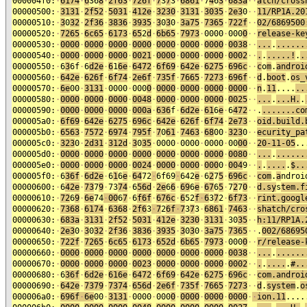
000004f0:
·
6174
·
6
36
8
·
2f63
·
726f
·
7
3
7
3
·
6861
·
7
4
6
3
·
683a
·
·
atch/cross
00000500:
·
3131
·
2f52
·
5031
·
412e
·
3230
·
3131
·
3035
·
2e3
0
·
·
11/RP1A.20
00000510:
·
3
0
32
·
2f36
·
3836
·
3935
·
3
0
3
0
·
3a75
·
7365
·
722f
·
·
02/6869500
00000520:
·
7265
·
6c65
·
6173
·
65
2
d
·
6b65
·
7973
·
0000
·
000
0
·
·
release-ke
00000530:
·
0000
·
0000
·
0000
·
0000
·
0000
·
0000
·
0000
·
0038
·
·
...
.
......
00000540:
·
0000
·
0000
·
0000
·
0021
·
0000
·
0000
·
0000
·
0002
·
·
.
.
.....!
.
.
00000550:
·
6
3
6f
·
6
d2e
·
6
1
6e
·
6472
·
6f69
·
642e
·
6275
·
696c
·
·
c
o
m
.
androi
00000560:
·
642e
·
626f
·
6f74
·
2e6f
·
735f
·
7665
·
7273
·
696f
·
·
d
.
boot
.
os_
00000570:
·
6e
00
·
3131
·
0000
·
000
0
·
0000
·
0000
·
0000
·
0000
·
·
n
.
11
....
..
00000580:
·
0000
·
0000
·
0000
·
0048
·
0000
·
0000
·
0000
·
0025
·
·
...
.
...H.
.
00000590:
·
0000
·
0000
·
0000
·
000a
·
636
f
·
6d2e
·
61
6
e
·
6
472
·
·
.
.......co
000005a0:
·
6f69
·
642e
·
6275
·
696c
·
642e
·
626f
·
6f74
·
2e73
·
·
oid.build.
000005b0:
·
6563
·
7572
·
6974
·
795f
·
7
0
61
·
7463
·
68
00
·
323
0
·
·
ecurity_pa
000005c0:
·
323
0
·
2d31
·
312d
·
3
0
35
·
0000
·
0000
·
0000
·
00
00
·
·
20-11-05
..
000005d0:
·
0000
·
0000
·
0000
·
0000
·
0000
·
0000
·
0000
·
0080
·
·
...
.
......
000005e0:
·
0000
·
0000
·
0000
·
0024
·
0000
·
0000
·
000
0
·
004
9
·
·
.
.
....
.
$..
000005f0:
·
6
36f
·
6d2e
·
6
1
6
e
·
64
72
·
6f69
·
642
e
·
6
2
7
5
·
696c
·
·
c
om
.
a
ndroi
00000600:
·
6
42e
·
73
7
9
·
73
74
·
6
56d
·
2e
6
6
·
69
6
e
·
67
6
5
·
7
2
7
0
·
·
d.sy
s
tem.f
00000610:
·
72
6
9
·
6e
74
·
00
6
7
·
6
f6f
·
676c
·
6
52
f
·
6
3
7
2
·
6f73
·
·
rint.googl
00000620:
·
7368
·
6174
·
6368
·
2
f6
3
·
7
2
6f
·
7
3
7
3
·
6861
·
7463
·
·
shatch/cro
00000630:
·
683a
·
3131
·
2f52
·
5031
·
412e
·
3230
·
3131
·
30
3
5
·
·
h:11/RP1A.
00000640:
·
2e3
0
·
3
0
32
·
2f36
·
3836
·
3935
·
3
0
3
0
·
3a75
·
7365
·
·
.
002/68695
00000650:
·
722f
·
7265
·
6c65
·
6173
·
652d
·
6b65
·
7973
·
000
0
·
·
r/release-
00000660:
·
0000
·
0000
·
0000
·
0000
·
0000
·
0000
·
0000
·
0038
·
·
...
.
......
00000670:
·
0000
·
0000
·
0000
·
0023
·
0000
·
0000
·
0000
·
0002
·
·
.
.
....
.
#..
00000680:
·
6
36f
·
6d2e
·
616e
·
6472
·
6f69
·
642e
·
6275
·
696c
·
·
com.androi
00000690:
·
642e
·
7379
·
7374
·
656d
·
2e6f
·
735f
·
7665
·
7273
·
·
d
.
system
.
o
000006a0:
·
696f
·
6e
00
·
3131
·
0000
·
000
0
·
0000
·
0000
·
0000
·
·
ion.11
....