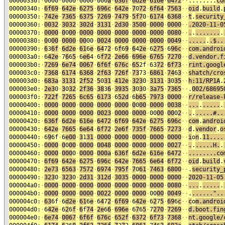
00000330:
·
0000
·
0000
·
0000
·
000
a
·
636f
·
6d2e
·
616e
·
6472
·
·
........
co
00000340:
·
6f69
·
642e
·
6275
·
696c
·
642e
·
7
0
72
·
6f64
·
7563
·
·
oid
.
build
.
00000350:
·
742e
·
7365
·
6375
·
7269
·
7479
·
5f7
0
·
6174
·
6368
·
·
t
.
security
00000360:
·
0032
·
3032
·
302d
·
3131
·
2d30
·
3500
·
0000
·
0000
·
·
.2020-11-0
00000370:
·
0000
·
0
0
00
·
0000
·
0000
·
0000
·
0000
·
0000
·
0080
·
·
.
.
.......
.
00000380:
·
0
0
00
·
0000
·
00
00
·
0024
·
0000
·
0000
·
0000
·
0049
·
·
.....
.
.$..
00000390:
·
6
3
6f
·
6d2e
·
61
6
e
·
64
7
2
·
6
f
6
9
·
6
4
2e
·
6
275
·
6
96c
·
·
com.androi
000003a0:
·
6
42e
·
7
6
6
5
·
6
e6
4
·
6
f72
·
2e66
·
696e
·
6765
·
7270
·
·
d.vendor.f
000003b0:
·
7269
·
6e74
·
0067
·
6f6f
·
676c
·
65
2f
·
63
7
2
·
6f73
·
·
rint.googl
000003c0:
·
7368
·
6174
·
6368
·
2f63
·
726f
·
73
73
·
6861
·
74
6
3
·
·
shatch/cro
000003d0:
·
683a
·
3131
·
2f52
·
5
0
31
·
412e
·
323
0
·
3131
·
3
0
35
·
·
h:11/RP1A
.
000003e0:
·
2e3
0
·
3
0
32
·
2f36
·
38
3
6
·
3935
·
3
0
3
0
·
3a75
·
7365
·
·
.
002/68695
000003f0:
·
722f
·
7265
·
6c65
·
6173
·
6
52d
·
6
b65
·
7973
·
0000
·
·
r/release-
00000400:
·
0000
·
0000
·
0000
·
0000
·
0000
·
0
0
00
·
0000
·
0038
·
·
...
.
.....
.
00000410:
·
0000
·
0000
·
0000
·
0023
·
0000
·
0000
·
00
00
·
00
0
2
·
·
.
.
.....#..
00000420:
·
636f
·
6d2e
·
616e
·
6472
·
6f69
·
642e
·
6275
·
696c
·
·
com
.
androi
00000430:
·
642e
·
7665
·
6e64
·
6f72
·
2e6f
·
735f
·
7665
·
7273
·
·
d
.
vendor
.
o
00000440:
·
6
9
6f
·
6
e00
·
3
1
31
·
0000
·
0000
·
0000
·
0000
·
0000
·
·
i
o
n
.
11....
00000450:
·
0000
·
0
0
00
·
0000
·
0048
·
0000
·
0000
·
0000
·
0027
·
·
.
.
.....H.
.
00000460:
·
0000
·
000
0
·
0000
·
000a
·
636f
·
6d2e
·
616e
·
6472
·
·
........co
00000470:
·
6f69
·
642e
·
6275
·
696c
·
642e
·
7665
·
6e64
·
6f72
·
·
oid
.
build
.
00000480:
·
2e73
·
6563
·
7572
·
6974
·
795f
·
7
0
61
·
7463
·
6800
·
·
.
security_
00000490:
·
323
0
·
323
0
·
2d31
·
312d
·
3035
·
0000
·
0000
·
0000
·
·
2020-11-05
000004a0:
·
0000
·
0000
·
0000
·
0000
·
0000
·
0000
·
0000
·
0080
·
·
...
.
.....
.
000004b0:
·
0000
·
0000
·
0000
·
0022
·
0000
·
0000
·
00
00
·
0049
·
·
.
......"..
000004c0:
·
63
6f
·
6
d2e
·
61
6
e
·
6
4
7
2
·
6f69
·
6
42e
·
6
2
7
5
·
69
6
c
·
·
c
o
m.androi
000004d0:
·
6
42e
·
6
2
6
f
·
6
f
74
·
2e
6
6
·
696e
·
6
7
6
5
·
7
270
·
7269
·
·
d.boot.fin
000004e0:
·
6e74
·
0067
·
6f6f
·
676c
·
652f
·
6372
·
6f73
·
7368
·
·
nt.google/