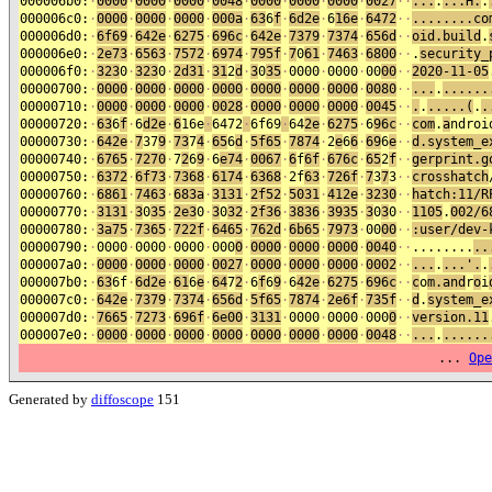
000006b0:
·
0000
·
0000
·
0000
·
0048
·
0000
·
0000
·
0000
·
0027
·
·
...
.
...H.
.
000006c0:
·
0000
·
0000
·
0000
·
000a
·
63
6
f
·
6d2e
·
6
16e
·
6472
·
·
........co
000006d0:
·
6f69
·
642e
·
6275
·
696c
·
642e
·
7379
·
7374
·
656d
·
·
oid.build
.
000006e0:
·
2e73
·
6563
·
7572
·
6974
·
795f
·
7
0
61
·
7463
·
6800
·
·
.
security_
000006f0:
·
323
0
·
323
0
·
2d31
·
31
2
d
·
3
0
35
·
0000
·
0000
·
00
00
·
·
2020-11-05
00000700:
·
0000
·
0000
·
0000
·
0000
·
0000
·
0000
·
0000
·
0080
·
·
...
.
......
00000710:
·
0000
·
0000
·
0000
·
0028
·
0000
·
0000
·
0000
·
0045
·
·
.
.
.....(
.
.
00000720:
·
63
6
f
·
6
d2e
·
6
16e
·
6472
·
6f69
·
64
2e
·
6275
·
6
96c
·
·
com
.
a
ndroi
00000730:
·
642e
·
7
37
9
·
73
7
4
·
65
6
d
·
5f65
·
7874
·
2
e
6
6
·
69
6
e
·
·
d.system_e
00000740:
·
6765
·
7270
·
7
2
6
9
·
6
e74
·
0067
·
6
f
6f
·
676c
·
65
2
f
·
·
gerprint.g
00000750:
·
6372
·
6f73
·
7368
·
6174
·
6368
·
2f
63
·
726f
·
7
3
7
3
·
·
crosshatch
00000760:
·
6861
·
7463
·
683a
·
3131
·
2f52
·
5031
·
412e
·
3230
·
·
hatch:11/R
00000770:
·
3131
·
3
0
35
·
2e3
0
·
3
0
32
·
2f36
·
3836
·
3935
·
3
0
3
0
·
·
1105
.
002/6
00000780:
·
3a75
·
7365
·
722f
·
6465
·
762d
·
6b65
·
7973
·
00
00
·
·
:user/dev-
00000790:
·
0000
·
0000
·
0000
·
000
0
·
0000
·
0000
·
0000
·
0040
·
·
........
..
000007a0:
·
0000
·
0000
·
0000
·
0027
·
0000
·
0000
·
0000
·
0002
·
·
...
.
...'.
.
000007b0:
·
63
6f
·
6d2e
·
61
6
e
·
64
7
2
·
6
f
6
9
·
6
42e
·
6275
·
696c
·
·
c
o
m
.and
r
o
i
000007c0:
·
642e
·
7379
·
7374
·
656d
·
5f65
·
7874
·
2e6f
·
735f
·
·
d
.
system_e
000007d0:
·
7665
·
7273
·
696f
·
6e00
·
3131
·
0000
·
0000
·
000
0
·
·
version.11
000007e0:
·
0000
·
0000
·
0000
·
0000
·
0000
·
0000
·
0000
·
0048
·
·
...
.
......
...
Ope
Generated by
diffoscope
151