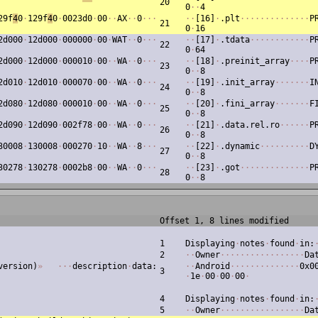
20
0
·
·
4
29f
4
0
·
129f
4
0
·
0023d0
·
00
·
·
AX
·
·
0
·
·
·
·
·
[16]
·
.plt
·
·
·
·
·
·
·
·
·
·
·
·
·
·
P
21
0
·
16
2d000
·
12d000
·
000000
·
00
·
WAT
·
·
0
·
·
·
·
·
[17]
·
.tdata
·
·
·
·
·
·
·
·
·
·
·
·
P
22
0
·
64
2d000
·
12d000
·
000010
·
00
·
·
WA
·
·
0
·
·
·
·
·
[18]
·
.preinit_array
·
·
·
·
P
23
0
·
·
8
2d010
·
12d010
·
000070
·
00
·
·
WA
·
·
0
·
·
·
·
·
[19]
·
.init_array
·
·
·
·
·
·
·
I
24
0
·
·
8
2d080
·
12d080
·
000010
·
00
·
·
WA
·
·
0
·
·
·
·
·
[20]
·
.fini_array
·
·
·
·
·
·
·
F
25
0
·
·
8
2d090
·
12d090
·
002f78
·
00
·
·
WA
·
·
0
·
·
·
·
·
[21]
·
.data.rel.ro
·
·
·
·
·
·
P
26
0
·
·
8
30008
·
130008
·
000270
·
10
·
·
WA
·
·
8
·
·
·
·
·
[22]
·
.dynamic
·
·
·
·
·
·
·
·
·
·
D
27
0
·
·
8
30278
·
130278
·
0002b8
·
00
·
·
WA
·
·
0
·
·
·
·
·
[23]
·
.got
·
·
·
·
·
·
·
·
·
·
·
·
·
·
P
28
0
·
·
8
Offset 1, 8 lines modified
1
Displaying
·
notes
·
found
·
in:
2
·
·
Owner
·
·
·
·
·
·
·
·
·
·
·
·
·
·
·
·
·
Da
version)
»
·
·
·
description
·
data:
·
·
Android
·
·
·
·
·
·
·
·
·
·
·
·
·
·
0x0
3
·
1e
·
00
·
00
·
00
·
4
Displaying
·
notes
·
found
·
in:
5
·
·
Owner
·
·
·
·
·
·
·
·
·
·
·
·
·
·
·
·
·
Da