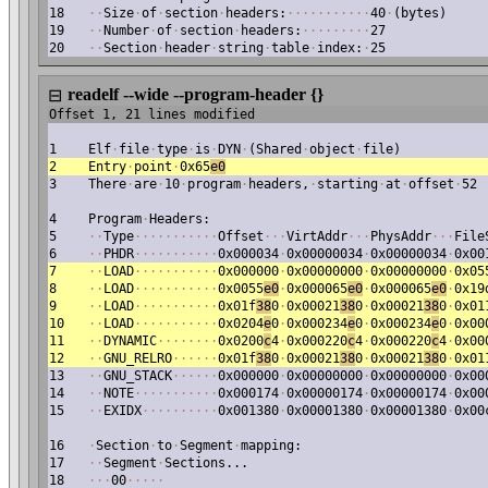
18
·
·
Size
·
of
·
section
·
headers:
·
·
·
·
·
·
·
·
·
·
·
40
·
(bytes)
19
·
·
Number
·
of
·
section
·
headers:
·
·
·
·
·
·
·
·
·
27
20
·
·
Section
·
header
·
string
·
table
·
index:
·
25
readelf --wide --program-header {}
⊟
Offset 1, 21 lines modified
1
Elf
·
file
·
type
·
is
·
DYN
·
(Shared
·
object
·
file)
2
Entry
·
point
·
0x65
e0
3
There
·
are
·
10
·
program
·
headers,
·
starting
·
at
·
offset
·
52
4
Program
·
Headers:
5
·
·
Type
·
·
·
·
·
·
·
·
·
·
·
Offset
·
·
·
VirtAddr
·
·
·
PhysAddr
·
·
·
File
6
·
·
PHDR
·
·
·
·
·
·
·
·
·
·
·
0x000034
·
0x00000034
·
0x00000034
·
0x00
7
·
·
LOAD
·
·
·
·
·
·
·
·
·
·
·
0x000000
·
0x00000000
·
0x00000000
·
0x05
8
·
·
LOAD
·
·
·
·
·
·
·
·
·
·
·
0x0055
e0
·
0x000065
e0
·
0x000065
e0
·
0x19
9
·
·
LOAD
·
·
·
·
·
·
·
·
·
·
·
0x01f
38
0
·
0x00021
38
0
·
0x00021
38
0
·
0x01
10
·
·
LOAD
·
·
·
·
·
·
·
·
·
·
·
0x0204
e
0
·
0x000234
e
0
·
0x000234
e
0
·
0x00
11
·
·
DYNAMIC
·
·
·
·
·
·
·
·
0x0200
c
4
·
0x000220
c
4
·
0x000220
c
4
·
0x00
12
·
·
GNU_RELRO
·
·
·
·
·
·
0x01f
38
0
·
0x00021
38
0
·
0x00021
38
0
·
0x01
13
·
·
GNU_STACK
·
·
·
·
·
·
0x000000
·
0x00000000
·
0x00000000
·
0x00
14
·
·
NOTE
·
·
·
·
·
·
·
·
·
·
·
0x000174
·
0x00000174
·
0x00000174
·
0x00
15
·
·
EXIDX
·
·
·
·
·
·
·
·
·
·
0x001380
·
0x00001380
·
0x00001380
·
0x00
16
·
Section
·
to
·
Segment
·
mapping:
17
·
·
Segment
·
Sections...
18
·
·
·
00
·
·
·
·
·