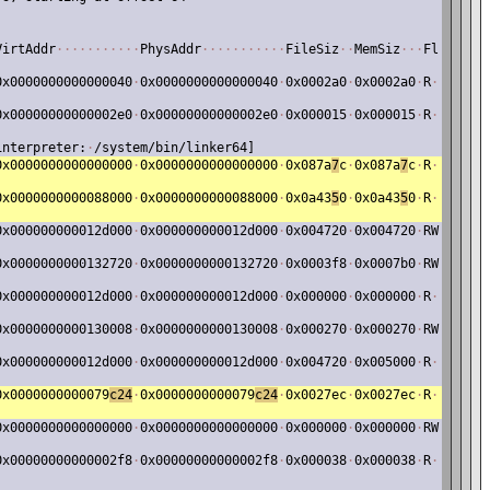
VirtAddr
·
·
·
·
·
·
·
·
·
·
·
PhysAddr
·
·
·
·
·
·
·
·
·
·
·
FileSiz
·
·
MemSiz
·
·
·
Fl
0x0000000000000040
·
0x0000000000000040
·
0x0002a0
·
0x0002a0
·
R
·
0x00000000000002e0
·
0x00000000000002e0
·
0x000015
·
0x000015
·
R
·
interpreter:
·
/system/bin/linker64]
0x0000000000000000
·
0x0000000000000000
·
0x087a
7
c
·
0x087a
7
c
·
R
·
0x0000000000088000
·
0x0000000000088000
·
0x0a43
5
0
·
0x0a43
5
0
·
R
·
0x000000000012d000
·
0x000000000012d000
·
0x004720
·
0x004720
·
RW
0x0000000000132720
·
0x0000000000132720
·
0x0003f8
·
0x0007b0
·
RW
0x000000000012d000
·
0x000000000012d000
·
0x000000
·
0x000000
·
R
·
0x0000000000130008
·
0x0000000000130008
·
0x000270
·
0x000270
·
RW
0x000000000012d000
·
0x000000000012d000
·
0x004720
·
0x005000
·
R
·
0x0000000000079
c24
·
0x0000000000079
c24
·
0x0027ec
·
0x0027ec
·
R
·
0x0000000000000000
·
0x0000000000000000
·
0x000000
·
0x000000
·
RW
0x00000000000002f8
·
0x00000000000002f8
·
0x000038
·
0x000038
·
R
·