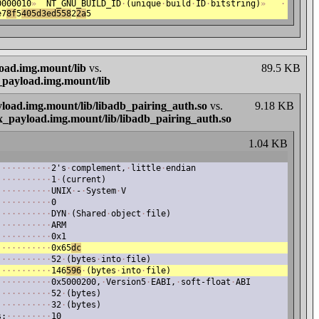
0000010
»
NT_GNU_BUILD_ID
·
(unique
·
build
·
ID
·
bitstring)
»
·
e7
8
f
5
4
05d3ed558
2
2a
5
oad.img.mount/lib
vs.
89.5 KB
_payload.img.mount/lib
load.img.mount/lib/libadb_pairing_auth.so
vs.
9.18 KB
x_payload.img.mount/lib/libadb_pairing_auth.so
1.04 KB
·
·
·
·
·
·
·
·
·
·
·
2's
·
complement,
·
little
·
endian
·
·
·
·
·
·
·
·
·
·
·
1
·
(current)
·
·
·
·
·
·
·
·
·
·
·
UNIX
·
-
·
System
·
V
·
·
·
·
·
·
·
·
·
·
·
0
·
·
·
·
·
·
·
·
·
·
·
DYN
·
(Shared
·
object
·
file)
·
·
·
·
·
·
·
·
·
·
·
ARM
·
·
·
·
·
·
·
·
·
·
·
0x1
·
·
·
·
·
·
·
·
·
·
·
0x65
dc
:
·
·
·
·
·
·
·
·
·
·
52
·
(bytes
·
into
·
file)
:
·
·
·
·
·
·
·
·
·
·
146
596
·
(bytes
·
into
·
file)
·
·
·
·
·
·
·
·
·
·
·
0x5000200,
·
Version5
·
EABI,
·
soft-float
·
ABI
·
·
·
·
·
·
·
·
·
·
·
52
·
(bytes)
·
·
·
·
·
·
·
·
·
·
·
32
·
(bytes)
s:
·
·
·
·
·
·
·
·
·
10