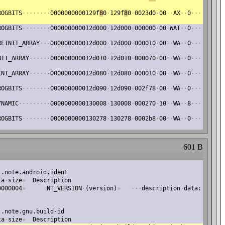
ROGBITS
·
·
·
·
·
·
·
·
0000000000129f
8
0
·
129f
8
0
·
0023d0
·
00
·
·
AX
·
·
0
·
·
·
ROGBITS
·
·
·
·
·
·
·
·
000000000012d000
·
12d000
·
000000
·
00
·
WAT
·
·
0
·
·
·
REINIT_ARRAY
·
·
·
000000000012d000
·
12d000
·
000010
·
00
·
·
WA
·
·
0
·
·
·
NIT_ARRAY
·
·
·
·
·
·
000000000012d010
·
12d010
·
000070
·
00
·
·
WA
·
·
0
·
·
·
INI_ARRAY
·
·
·
·
·
·
000000000012d080
·
12d080
·
000010
·
00
·
·
WA
·
·
0
·
·
·
ROGBITS
·
·
·
·
·
·
·
·
000000000012d090
·
12d090
·
002f78
·
00
·
·
WA
·
·
0
·
·
·
YNAMIC
·
·
·
·
·
·
·
·
·
0000000000130008
·
130008
·
000270
·
10
·
·
WA
·
·
8
·
·
·
ROGBITS
·
·
·
·
·
·
·
·
0000000000130278
·
130278
·
0002b8
·
00
·
·
WA
·
·
0
·
·
·
601 B
·
.note.android.ident
ta
·
size
»
Description
0000004
»
NT_VERSION
·
(version)
»
·
·
·
description
·
data:
·
.note.gnu.build-id
ta
·
size
»
Description