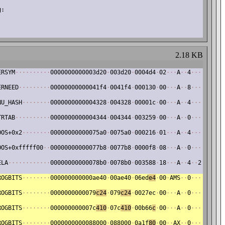
g:
2.18 KB
ERSYM
·
·
·
·
·
·
·
·
·
·
0000000000003d20
·
003d20
·
0004d4
·
02
·
·
·
A
·
·
4
·
·
·
ERNEED
·
·
·
·
·
·
·
·
·
00000000000041f4
·
0041f4
·
000130
·
00
·
·
·
A
·
·
8
·
·
·
NU_HASH
·
·
·
·
·
·
·
·
0000000000004328
·
004328
·
00001c
·
00
·
·
·
A
·
·
4
·
·
·
TRTAB
·
·
·
·
·
·
·
·
·
·
0000000000004344
·
004344
·
003259
·
00
·
·
·
A
·
·
0
·
·
·
OOS+0x2
·
·
·
·
·
·
·
·
00000000000075a0
·
0075a0
·
000216
·
01
·
·
·
A
·
·
4
·
·
·
OOS+0xfffff00
·
·
00000000000077b8
·
0077b8
·
0000f8
·
08
·
·
·
A
·
·
0
·
·
·
ELA
·
·
·
·
·
·
·
·
·
·
·
·
00000000000078b0
·
0078b0
·
003588
·
18
·
·
·
A
·
·
4
·
·
2
ROGBITS
·
·
·
·
·
·
·
·
000000000000ae40
·
00ae40
·
06ed
e4
·
00
·
AMS
·
·
0
·
·
·
ROGBITS
·
·
·
·
·
·
·
·
0000000000079
c24
·
079
c24
·
0027ec
·
00
·
·
·
A
·
·
0
·
·
·
ROGBITS
·
·
·
·
·
·
·
·
000000000007c
410
·
07c
410
·
00b66
c
·
00
·
·
·
A
·
·
0
·
·
·
ROGBITS
·
·
·
·
·
·
·
·
0000000000088000
·
088000
·
0a1f
80
·
00
·
·
AX
·
·
0
·
·
·