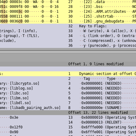
04
e
0
·
00003c
·
00
·
·
WA
·
·
0
·
·
·
0
·
·
4
27
·
·
[22]
·
.data
·
·
·
·
·
·
·
·
·
·
·
·
·
P
0
51
c
·
0009f8
·
00
·
·
WA
·
·
0
·
·
·
0
·
16
28
·
·
[23]
·
.bss
·
·
·
·
·
·
·
·
·
·
·
·
·
·
N
0
51
c
·
0000
3c
·
00
·
·
·
·
·
·
0
·
·
·
0
·
·
1
29
·
·
[24]
·
.ARM.attributes
·
·
·
A
0
558
·
000111
·
00
·
·
·
·
·
·
0
·
·
·
0
·
·
1
30
·
·
[25]
·
.shstrtab
·
·
·
·
·
·
·
·
·
S
0
669
·
0036
c0
·
00
·
·
·
·
·
·
0
·
·
·
0
·
·
1
31
·
·
[26]
·
.gnu_debugdata
·
·
·
·
P
32
Key
·
to
·
Flags:
trings),
·
I
·
(info),
33
·
·
W
·
(write),
·
A
·
(alloc),
·
X
·
G
·
(group),
·
T
·
(TLS),
34
·
·
L
·
(link
·
order),
·
O
·
(extra
xclude),
35
·
·
C
·
(compressed),
·
x
·
(unkno
36
·
·
y
·
(purecode),
·
p
·
(process
Offset 1, 9 lines modified
s:
1
Dynamic
·
section
·
at
·
offset
·
2
·
·
Tag
·
·
·
·
·
·
·
·
Type
·
·
·
·
·
·
·
·
·
ary:
·
[libcrypto.so]
3
·
0x00000001
·
(NEEDED)
·
·
·
·
·
·
ary:
·
[liblog.so]
4
·
0x00000001
·
(NEEDED)
·
·
·
·
·
·
ary:
·
[libc.so]
5
·
0x00000001
·
(NEEDED)
·
·
·
·
·
·
ary:
·
[libm.so]
6
·
0x00000001
·
(NEEDED)
·
·
·
·
·
·
ary:
·
[libdl.so]
7
·
0x00000001
·
(NEEDED)
·
·
·
·
·
·
ame:
·
[libadb_pairing_auth.so]
8
·
0x0000000e
·
(SONAME)
·
·
·
·
·
·
Offset 13, 22 lines modified
·
·
·
·
·
0x3e
13
·
0x60000010
·
(Operating
·
Sys
14
·
0x00000013
·
(RELENT)
·
·
·
·
·
·
·
·
·
·
·
0x12f0
15
·
0x6fffe000
·
(Operating
·
Sys
·
·
·
·
·
0x90
16
·
0x6fffe001
·
(Operating
·
Sys