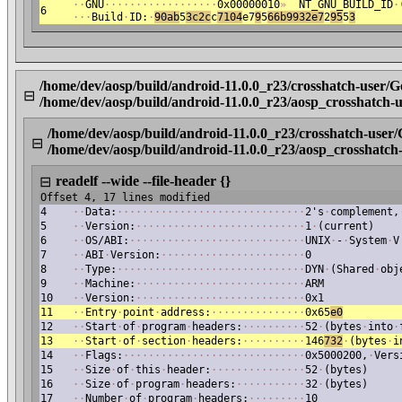
·
·
GNU
·
·
·
·
·
·
·
·
·
·
·
·
·
·
·
·
·
·
0x00000010
»
NT_GNU_BUILD_ID
·
6
·
·
·
Build
·
ID:
·
90ab
5
3
c2c
c
7104
e7
9
5
66b9932e7
2
95
5
3
/home/dev/aosp/build/android-11.0.0_r23/crosshatch-user/
⊟
/home/dev/aosp/build/android-11.0.0_r23/aosp_crosshatch
/home/dev/aosp/build/android-11.0.0_r23/crosshatch-user
⊟
/home/dev/aosp/build/android-11.0.0_r23/aosp_crosshatc
readelf --wide --file-header {}
⊟
Offset 4, 17 lines modified
4
·
·
Data:
·
·
·
·
·
·
·
·
·
·
·
·
·
·
·
·
·
·
·
·
·
·
·
·
·
·
·
·
·
·
2's
·
complement,
5
·
·
Version:
·
·
·
·
·
·
·
·
·
·
·
·
·
·
·
·
·
·
·
·
·
·
·
·
·
·
·
1
·
(current)
6
·
·
OS/ABI:
·
·
·
·
·
·
·
·
·
·
·
·
·
·
·
·
·
·
·
·
·
·
·
·
·
·
·
·
UNIX
·
-
·
System
·
V
7
·
·
ABI
·
Version:
·
·
·
·
·
·
·
·
·
·
·
·
·
·
·
·
·
·
·
·
·
·
·
0
8
·
·
Type:
·
·
·
·
·
·
·
·
·
·
·
·
·
·
·
·
·
·
·
·
·
·
·
·
·
·
·
·
·
·
DYN
·
(Shared
·
obj
9
·
·
Machine:
·
·
·
·
·
·
·
·
·
·
·
·
·
·
·
·
·
·
·
·
·
·
·
·
·
·
·
ARM
10
·
·
Version:
·
·
·
·
·
·
·
·
·
·
·
·
·
·
·
·
·
·
·
·
·
·
·
·
·
·
·
0x1
11
·
·
Entry
·
point
·
address:
·
·
·
·
·
·
·
·
·
·
·
·
·
·
·
0x65
e0
12
·
·
Start
·
of
·
program
·
headers:
·
·
·
·
·
·
·
·
·
·
52
·
(bytes
·
into
·
13
·
·
Start
·
of
·
section
·
headers:
·
·
·
·
·
·
·
·
·
·
146
732
·
(bytes
·
i
14
·
·
Flags:
·
·
·
·
·
·
·
·
·
·
·
·
·
·
·
·
·
·
·
·
·
·
·
·
·
·
·
·
·
0x5000200,
·
Vers
15
·
·
Size
·
of
·
this
·
header:
·
·
·
·
·
·
·
·
·
·
·
·
·
·
·
52
·
(bytes)
16
·
·
Size
·
of
·
program
·
headers:
·
·
·
·
·
·
·
·
·
·
·
32
·
(bytes)
17
·
·
Number
·
of
·
program
·
headers:
·
·
·
·
·
·
·
·
·
10