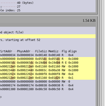
·
·
·
·
·
·
·
·
·
·
·
40
·
(bytes)
s:
·
·
·
·
·
·
·
·
·
27
ble
·
index:
·
25
1.54 KB
ed
·
object
·
file)
rs,
·
starting
·
at
·
offset
·
52
VirtAddr
·
·
·
PhysAddr
·
·
·
FileSiz
·
MemSiz
·
·
Flg
·
Align
0x00000034
·
0x00000034
·
0x00140
·
0x00140
·
R
·
·
·
0x4
0x00000000
·
0x00000000
·
0x055
dc
·
0x055
dc
·
R
·
·
·
0x1000
0x000065
dc
·
0x000065
dc
·
0x19d
04
·
0x19d
04
·
R
·
E
·
0x1000
0x00021
2e
0
·
0x00021
2e
0
·
0x01160
·
0x01160
·
RW
·
·
0x1000
0x000234
4
0
·
0x000234
4
0
·
0x0003c
·
0x00a38
·
RW
·
·
0x1000
0x000220
2
4
·
0x000220
2
4
·
0x000f8
·
0x000f8
·
RW
·
·
0x4
0x00021
2e
0
·
0x00021
2e
0
·
0x01160
·
0x01
d2
0
·
R
·
·
·
0x1
0x00000000
·
0x00000000
·
0x00000
·
0x00000
·
RW
·
·
0
0x00000174
·
0x00000174
·
0x00038
·
0x00038
·
R
·
·
·
0x4
0x00001380
·
0x00001380
·
0x00c50
·
0x00c50
·
R
·
·
·
0x4
g: