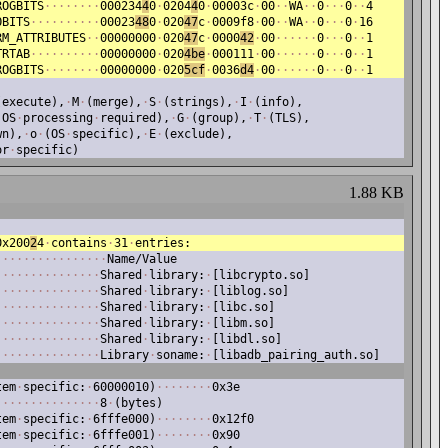
ROGBITS
·
·
·
·
·
·
·
·
000234
4
0
·
0204
4
0
·
00003c
·
00
·
·
WA
·
·
0
·
·
·
0
·
·
4
OBITS
·
·
·
·
·
·
·
·
·
·
00023
48
0
·
020
47
c
·
0009f8
·
00
·
·
WA
·
·
0
·
·
·
0
·
16
RM_ATTRIBUTES
·
·
00000000
·
020
47
c
·
0000
42
·
00
·
·
·
·
·
·
0
·
·
·
0
·
·
1
TRTAB
·
·
·
·
·
·
·
·
·
·
00000000
·
020
4be
·
000111
·
00
·
·
·
·
·
·
0
·
·
·
0
·
·
1
ROGBITS
·
·
·
·
·
·
·
·
00000000
·
020
5cf
·
0036
d4
·
00
·
·
·
·
·
·
0
·
·
·
0
·
·
1
(execute),
·
M
·
(merge),
·
S
·
(strings),
·
I
·
(info),
·
OS
·
processing
·
required),
·
G
·
(group),
·
T
·
(TLS),
wn),
·
o
·
(OS
·
specific),
·
E
·
(exclude),
or
·
specific)
1.88 KB
0x200
2
4
·
contains
·
31
·
entries:
·
·
·
·
·
·
·
·
·
·
·
·
·
·
·
·
Name/Value
·
·
·
·
·
·
·
·
·
·
·
·
·
·
·
Shared
·
library:
·
[libcrypto.so]
·
·
·
·
·
·
·
·
·
·
·
·
·
·
·
Shared
·
library:
·
[liblog.so]
·
·
·
·
·
·
·
·
·
·
·
·
·
·
·
Shared
·
library:
·
[libc.so]
·
·
·
·
·
·
·
·
·
·
·
·
·
·
·
Shared
·
library:
·
[libm.so]
·
·
·
·
·
·
·
·
·
·
·
·
·
·
·
Shared
·
library:
·
[libdl.so]
·
·
·
·
·
·
·
·
·
·
·
·
·
·
·
Library
·
soname:
·
[libadb_pairing_auth.so]
tem
·
specific:
·
60000010)
·
·
·
·
·
·
·
·
0x3e
·
·
·
·
·
·
·
·
·
·
·
·
·
·
·
8
·
(bytes)
tem
·
specific:
·
6fffe000)
·
·
·
·
·
·
·
·
0x12f0
tem
·
specific:
·
6fffe001)
·
·
·
·
·
·
·
·
0x90