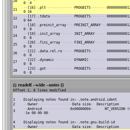
20
0
·
·
4
·
·
[16]
·
.plt
·
·
·
·
·
·
·
·
·
·
·
·
·
·
PROGBITS
·
·
·
·
·
·
·
·
00000000001
21
0
·
16
·
·
[17]
·
.tdata
·
·
·
·
·
·
·
·
·
·
·
·
PROGBITS
·
·
·
·
·
·
·
·
00000000001
22
0
·
64
·
·
[18]
·
.preinit_array
·
·
·
·
PREINIT_ARRAY
·
·
·
00000000001
23
0
·
·
8
·
·
[19]
·
.init_array
·
·
·
·
·
·
·
INIT_ARRAY
·
·
·
·
·
·
00000000001
24
0
·
·
8
·
·
[20]
·
.fini_array
·
·
·
·
·
·
·
FINI_ARRAY
·
·
·
·
·
·
00000000001
25
0
·
·
8
·
·
[21]
·
.data.rel.ro
·
·
·
·
·
·
PROGBITS
·
·
·
·
·
·
·
·
00000000001
26
0
·
·
8
·
·
[22]
·
.dynamic
·
·
·
·
·
·
·
·
·
·
DYNAMIC
·
·
·
·
·
·
·
·
·
00000000001
27
0
·
·
8
·
·
[23]
·
.got
·
·
·
·
·
·
·
·
·
·
·
·
·
·
PROGBITS
·
·
·
·
·
·
·
·
00000000001
28
0
·
·
8
readelf --wide --notes {}
⊟
Offset 1, 8 lines modified
1
Displaying
·
notes
·
found
·
in:
·
.note.android.ident
2
·
·
Owner
·
·
·
·
·
·
·
·
·
·
·
·
·
·
·
·
·
Data
·
size
»
Description
·
·
Android
·
·
·
·
·
·
·
·
·
·
·
·
·
·
0x00000004
»
NT_VERSION
·
(
3
·
1e
·
00
·
00
·
00
·
4
Displaying
·
notes
·
found
·
in:
·
.note.gnu.build-id
5
·
·
Owner
·
·
·
·
·
·
·
·
·
·
·
·
·
·
·
·
·
Data
·
size
»
Description