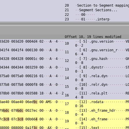
20
·
Section
·
to
·
Segment
·
mappin
21
·
·
Segment
·
Sections...
22
·
·
·
00
·
·
·
·
·
23
·
·
·
01
·
·
·
·
·
.interp
·
Offset 10, 19 lines modified
03d20
·
003d20
·
0004d4
·
02
·
·
·
A
·
·
4
·
·
·
·
·
[
·
5]
·
.gnu.version
·
·
·
·
·
·
V
10
0
·
·
2
041f4
·
0041f4
·
000130
·
00
·
·
·
A
·
·
8
·
·
·
·
·
[
·
6]
·
.gnu.version_r
·
·
·
·
V
11
6
·
·
4
04328
·
004328
·
00001c
·
00
·
·
·
A
·
·
4
·
·
·
·
·
[
·
7]
·
.gnu.hash
·
·
·
·
·
·
·
·
·
G
12
0
·
·
8
04344
·
004344
·
003259
·
00
·
·
·
A
·
·
0
·
·
·
·
·
[
·
8]
·
.dynstr
·
·
·
·
·
·
·
·
·
·
·
S
13
0
·
·
1
075a0
·
0075a0
·
000216
·
01
·
·
·
A
·
·
4
·
·
·
·
·
[
·
9]
·
.rela.dyn
·
·
·
·
·
·
·
·
·
L
14
0
·
·
8
077b8
·
0077b8
·
0000f8
·
08
·
·
·
A
·
·
0
·
·
·
·
·
[10]
·
.relr.dyn
·
·
·
·
·
·
·
·
·
L
15
0
·
·
8
078b0
·
0078b0
·
003588
·
18
·
·
·
A
·
·
4
·
·
2
·
·
[11]
·
.rela.plt
·
·
·
·
·
·
·
·
·
R
16
4
·
·
8
0ae40
·
00ae40
·
06ed
9c
·
00
·
AMS
·
·
0
·
·
·
·
·
[12]
·
.rodata
·
·
·
·
·
·
·
·
·
·
·
P
17
0
·
16
79
bdc
·
079
bdc
·
0027ec
·
00
·
·
·
A
·
·
0
·
·
·
·
·
[13]
·
.eh_frame_hdr
·
·
·
·
·
P
18
0
·
·
4
7c
3c8
·
07c
3c8
·
00b66
4
·
00
·
·
·
A
·
·
0
·
·
·
·
·
[14]
·
.eh_frame
·
·
·
·
·
·
·
·
·
P
19
0
·
·
8
88000
·
088000
·
0a1f
3c
·
00
·
·
AX
·
·
0
·
·
·
·
·
[15]
·
.text
·
·
·
·
·
·
·
·
·
·
·
·
·
P