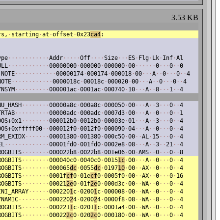
3.53 KB
rs,
·
starting
·
at
·
offset
·
0x23
ca4
:
ype
·
·
·
·
·
·
·
·
·
·
·
·
Addr
·
·
·
·
·
Off
·
·
·
·
Size
·
·
·
ES
·
Flg
·
Lk
·
Inf
·
Al
ULL
·
·
·
·
·
·
·
·
·
·
·
·
00000000
·
000000
·
000000
·
00
·
·
·
·
·
·
0
·
·
·
0
·
·
0
·
NOTE
·
·
·
·
·
·
·
·
·
·
·
·
00000174
·
000174
·
000018
·
00
·
·
·
A
·
·
0
·
·
·
0
·
·
4
NOTE
·
·
·
·
·
·
·
·
·
·
·
·
0000018c
·
00018c
·
000020
·
00
·
·
·
A
·
·
0
·
·
·
0
·
·
4
YNSYM
·
·
·
·
·
·
·
·
·
·
000001ac
·
0001ac
·
000740
·
10
·
·
·
A
·
·
8
·
·
·
1
·
·
4
NU_HASH
·
·
·
·
·
·
·
·
00000a8c
·
000a8c
·
000050
·
00
·
·
·
A
·
·
3
·
·
·
0
·
·
4
TRTAB
·
·
·
·
·
·
·
·
·
·
00000adc
·
000adc
·
0007d3
·
00
·
·
·
A
·
·
0
·
·
·
0
·
·
1
OOS+0x1
·
·
·
·
·
·
·
·
000012b0
·
0012b0
·
00003e
·
01
·
·
·
A
·
·
3
·
·
·
0
·
·
4
OOS+0xfffff00
·
·
000012f0
·
0012f0
·
000090
·
04
·
·
·
A
·
·
0
·
·
·
0
·
·
4
RM_EXIDX
·
·
·
·
·
·
·
00001380
·
001380
·
000c50
·
00
·
·
AL
·
15
·
·
·
0
·
·
4
EL
·
·
·
·
·
·
·
·
·
·
·
·
·
00001fd0
·
001fd0
·
0002e8
·
08
·
·
·
A
·
·
3
·
·
21
·
·
4
ROGBITS
·
·
·
·
·
·
·
·
000022b8
·
0022b8
·
001e06
·
00
·
AMS
·
·
0
·
·
·
0
·
·
8
ROGBITS
·
·
·
·
·
·
·
·
000040c0
·
0040c0
·
0015
1c
·
00
·
·
·
A
·
·
0
·
·
·
0
·
·
4
ROGBITS
·
·
·
·
·
·
·
·
000065
dc
·
0055
dc
·
0197
10
·
00
·
·
AX
·
·
0
·
·
·
0
·
·
4
ROGBITS
·
·
·
·
·
·
·
·
0001f
cf
0
·
01e
cf
0
·
0005f0
·
00
·
·
AX
·
·
0
·
·
·
0
·
16
ROGBITS
·
·
·
·
·
·
·
·
00021
2e
0
·
01f
2e
0
·
000d3c
·
00
·
·
WA
·
·
0
·
·
·
0
·
·
4
INI_ARRAY
·
·
·
·
·
·
000220
1
c
·
0200
1
c
·
000008
·
00
·
·
WA
·
·
0
·
·
·
0
·
·
4
YNAMIC
·
·
·
·
·
·
·
·
·
000220
2
4
·
0200
2
4
·
0000f8
·
08
·
·
WA
·
·
8
·
·
·
0
·
·
4
ROGBITS
·
·
·
·
·
·
·
·
000221
1
c
·
0201
1
c
·
0001a4
·
00
·
·
WA
·
·
0
·
·
·
0
·
·
4
ROGBITS
·
·
·
·
·
·
·
·
00022
2c
0
·
020
2c
0
·
000180
·
00
·
·
WA
·
·
0
·
·
·
0
·
·
4