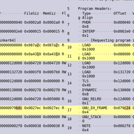
5
Program
·
Headers:
r
·
·
·
·
·
·
·
·
·
·
·
FileSiz
·
·
MemSiz
·
·
·
Fl
·
·
Type
·
·
·
·
·
·
·
·
·
·
·
Offset
·
·
·
6
g
·
Align
00000000040
·
0x0002a0
·
0x0002a0
·
R
·
·
·
PHDR
·
·
·
·
·
·
·
·
·
·
·
0x000040
·
7
·
·
0x8
000000002e0
·
0x000015
·
0x000015
·
R
·
·
·
INTERP
·
·
·
·
·
·
·
·
·
0x0002e0
·
8
·
·
0x1
inker64]
9
·
·
·
·
·
·
[Requesting
·
program
·
00000000000
·
0x087a
2
c
·
0x087a
2
c
·
R
·
·
·
LOAD
·
·
·
·
·
·
·
·
·
·
·
0x000000
·
10
·
·
0x1000
00000088000
·
0x0a43
1
0
·
0x0a43
1
0
·
R
·
·
·
LOAD
·
·
·
·
·
·
·
·
·
·
·
0x088000
·
11
E
·
0x1000
0000012d000
·
0x004720
·
0x004720
·
RW
·
·
LOAD
·
·
·
·
·
·
·
·
·
·
·
0x12d000
·
12
·
·
0x1000
00000132720
·
0x0003f8
·
0x0007b0
·
RW
·
·
LOAD
·
·
·
·
·
·
·
·
·
·
·
0x131720
·
13
·
·
0x1000
0000012d000
·
0x000000
·
0x000000
·
R
·
·
·
TLS
·
·
·
·
·
·
·
·
·
·
·
·
0x12d000
·
14
·
·
0x40
00000130008
·
0x000270
·
0x000270
·
RW
·
·
DYNAMIC
·
·
·
·
·
·
·
·
0x130008
·
15
·
·
0x8
0000012d000
·
0x004720
·
0x005000
·
R
·
·
·
GNU_RELRO
·
·
·
·
·
·
0x12d000
·
16
·
·
0x1
00000079
bdc
·
0x0027ec
·
0x0027ec
·
R
·
·
·
GNU_EH_FRAME
·
·
·
0x079
c24
·
17
·
·
0x4
00000000000
·
0x000000
·
0x000000
·
RW
·
·
GNU_STACK
·
·
·
·
·
·
0x000000
·
18
·
·
0
000000002f8
·
0x000038
·
0x000038
·
R
·
·
·
NOTE
·
·
·
·
·
·
·
·
·
·
·
0x0002f8
·
19
·
·
0x4