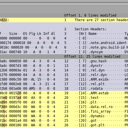
Offset 1, 8 lines modified
3
d2c
:
1
There
·
are
·
27
·
section
·
heade
2
Section
·
Headers:
f
·
·
·
·
Size
·
·
·
ES
·
Flg
·
Lk
·
Inf
·
Al
3
·
·
[Nr]
·
Name
·
·
·
·
·
·
·
·
·
·
·
·
·
·
T
0000
·
000000
·
00
·
·
·
·
·
·
0
·
·
·
0
·
·
0
4
·
·
[
·
0]
·
·
·
·
·
·
·
·
·
·
·
·
·
·
·
·
·
·
·
N
000174
·
000018
·
00
·
·
·
A
·
·
0
·
·
·
0
·
·
4
5
·
·
[
·
1]
·
.note.android.ident
0018c
·
000020
·
00
·
·
·
A
·
·
0
·
·
·
0
·
·
4
6
·
·
[
·
2]
·
.note.gnu.build-id
·
01ac
·
000740
·
10
·
·
·
A
·
·
8
·
·
·
1
·
·
4
7
·
·
[
·
3]
·
.dynsym
·
·
·
·
·
·
·
·
·
·
·
D
Offset 12, 25 lines modified
0a8c
·
000050
·
00
·
·
·
A
·
·
3
·
·
·
0
·
·
4
12
·
·
[
·
7]
·
.gnu.hash
·
·
·
·
·
·
·
·
·
G
0adc
·
0007d3
·
00
·
·
·
A
·
·
0
·
·
·
0
·
·
1
13
·
·
[
·
8]
·
.dynstr
·
·
·
·
·
·
·
·
·
·
·
S
12b0
·
00003e
·
01
·
·
·
A
·
·
3
·
·
·
0
·
·
4
14
·
·
[
·
9]
·
.rel.dyn
·
·
·
·
·
·
·
·
·
·
L
12f0
·
000090
·
04
·
·
·
A
·
·
0
·
·
·
0
·
·
4
15
·
·
[10]
·
.relr.dyn
·
·
·
·
·
·
·
·
·
L
1380
·
000c50
·
00
·
·
AL
·
15
·
·
·
0
·
·
4
16
·
·
[11]
·
.ARM.exidx
·
·
·
·
·
·
·
·
A
1fd0
·
0002e8
·
08
·
·
·
A
·
·
3
·
·
21
·
·
4
17
·
·
[12]
·
.rel.plt
·
·
·
·
·
·
·
·
·
·
R
22b8
·
001e06
·
00
·
AMS
·
·
0
·
·
·
0
·
·
8
18
·
·
[13]
·
.rodata
·
·
·
·
·
·
·
·
·
·
·
P
40c0
·
0015
20
·
00
·
·
·
A
·
·
0
·
·
·
0
·
·
4
19
·
·
[14]
·
.ARM.extab
·
·
·
·
·
·
·
·
P
55
e0
·
0197
a4
·
00
·
·
AX
·
·
0
·
·
·
0
·
·
4
20
·
·
[15]
·
.text
·
·
·
·
·
·
·
·
·
·
·
·
·
P
e
d9
0
·
0005f0
·
00
·
·
AX
·
·
0
·
·
·
0
·
16
21
·
·
[16]
·
.plt
·
·
·
·
·
·
·
·
·
·
·
·
·
·
P
f
38
0
·
000d3c
·
00
·
·
WA
·
·
0
·
·
·
0
·
·
4
22
·
·
[17]
·
.data.rel.ro
·
·
·
·
·
·
P
00
b
c
·
000008
·
00
·
·
WA
·
·
0
·
·
·
0
·
·
4
23
·
·
[18]
·
.fini_array
·
·
·
·
·
·
·
F
00
c
4
·
0000f8
·
08
·
·
WA
·
·
8
·
·
·
0
·
·
4
24
·
·
[19]
·
.dynamic
·
·
·
·
·
·
·
·
·
·
D
01
b
c
·
0001a4
·
00
·
·
WA
·
·
0
·
·
·
0
·
·
4
25
·
·
[20]
·
.got
·
·
·
·
·
·
·
·
·
·
·
·
·
·
P
0
36
0
·
000180
·
00
·
·
WA
·
·
0
·
·
·
0
·
·
4
26
·
·
[21]
·
.got.plt
·
·
·
·
·
·
·
·
·
·
P