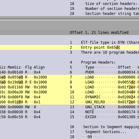
18
·
·
Size
·
of
·
section
·
headers:
19
·
·
Number
·
of
·
section
·
header
20
·
·
Section
·
header
·
string
·
ta
Offset 1, 21 lines modified
1
Elf
·
file
·
type
·
is
·
DYN
·
(Shar
2
Entry
·
point
·
0x65
dc
3
There
·
are
·
10
·
program
·
heade
4
Program
·
Headers:
Siz
·
MemSiz
·
·
Flg
·
Align
5
·
·
Type
·
·
·
·
·
·
·
·
·
·
·
Offset
·
·
·
140
·
0x00140
·
R
·
·
·
0x4
6
·
·
PHDR
·
·
·
·
·
·
·
·
·
·
·
0x000034
·
5
e0
·
0x055
e0
·
R
·
·
·
0x1000
7
·
·
LOAD
·
·
·
·
·
·
·
·
·
·
·
0x000000
·
d
a0
·
0x19d
a0
·
R
·
E
·
0x1000
8
·
·
LOAD
·
·
·
·
·
·
·
·
·
·
·
0x0055
dc
·
160
·
0x01160
·
RW
·
·
0x1000
9
·
·
LOAD
·
·
·
·
·
·
·
·
·
·
·
0x01f
2e
0
·
03c
·
0x00a38
·
RW
·
·
0x1000
10
·
·
LOAD
·
·
·
·
·
·
·
·
·
·
·
0x0204
4
0
·
0f8
·
0x000f8
·
RW
·
·
0x4
11
·
·
DYNAMIC
·
·
·
·
·
·
·
·
0x0200
2
4
·
160
·
0x01
c8
0
·
R
·
·
·
0x1
12
·
·
GNU_RELRO
·
·
·
·
·
·
0x01f
2e
0
·
000
·
0x00000
·
RW
·
·
0
13
·
·
GNU_STACK
·
·
·
·
·
·
0x000000
·
038
·
0x00038
·
R
·
·
·
0x4
14
·
·
NOTE
·
·
·
·
·
·
·
·
·
·
·
0x000174
·
c50
·
0x00c50
·
R
·
·
·
0x4
15
·
·
EXIDX
·
·
·
·
·
·
·
·
·
·
0x001380
·
16
·
Section
·
to
·
Segment
·
mappin
17
·
·
Segment
·
Sections...
18
·
·
·
00
·
·
·
·
·