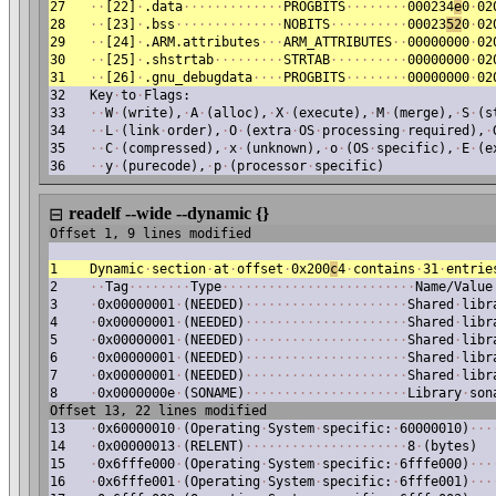
27
·
·
[22]
·
.data
·
·
·
·
·
·
·
·
·
·
·
·
·
PROGBITS
·
·
·
·
·
·
·
·
000234
e
0
·
02
28
·
·
[23]
·
.bss
·
·
·
·
·
·
·
·
·
·
·
·
·
·
NOBITS
·
·
·
·
·
·
·
·
·
·
00023
52
0
·
02
29
·
·
[24]
·
.ARM.attributes
·
·
·
ARM_ATTRIBUTES
·
·
00000000
·
02
30
·
·
[25]
·
.shstrtab
·
·
·
·
·
·
·
·
·
STRTAB
·
·
·
·
·
·
·
·
·
·
00000000
·
02
31
·
·
[26]
·
.gnu_debugdata
·
·
·
·
PROGBITS
·
·
·
·
·
·
·
·
00000000
·
02
32
Key
·
to
·
Flags:
33
·
·
W
·
(write),
·
A
·
(alloc),
·
X
·
(execute),
·
M
·
(merge),
·
S
·
(s
34
·
·
L
·
(link
·
order),
·
O
·
(extra
·
OS
·
processing
·
required),
·
35
·
·
C
·
(compressed),
·
x
·
(unknown),
·
o
·
(OS
·
specific),
·
E
·
(e
36
·
·
y
·
(purecode),
·
p
·
(processor
·
specific)
readelf --wide --dynamic {}
⊟
Offset 1, 9 lines modified
1
Dynamic
·
section
·
at
·
offset
·
0x200
c
4
·
contains
·
31
·
entrie
2
·
·
Tag
·
·
·
·
·
·
·
·
Type
·
·
·
·
·
·
·
·
·
·
·
·
·
·
·
·
·
·
·
·
·
·
·
·
·
Name/Value
3
·
0x00000001
·
(NEEDED)
·
·
·
·
·
·
·
·
·
·
·
·
·
·
·
·
·
·
·
·
·
Shared
·
libr
4
·
0x00000001
·
(NEEDED)
·
·
·
·
·
·
·
·
·
·
·
·
·
·
·
·
·
·
·
·
·
Shared
·
libr
5
·
0x00000001
·
(NEEDED)
·
·
·
·
·
·
·
·
·
·
·
·
·
·
·
·
·
·
·
·
·
Shared
·
libr
6
·
0x00000001
·
(NEEDED)
·
·
·
·
·
·
·
·
·
·
·
·
·
·
·
·
·
·
·
·
·
Shared
·
libr
7
·
0x00000001
·
(NEEDED)
·
·
·
·
·
·
·
·
·
·
·
·
·
·
·
·
·
·
·
·
·
Shared
·
libr
8
·
0x0000000e
·
(SONAME)
·
·
·
·
·
·
·
·
·
·
·
·
·
·
·
·
·
·
·
·
·
Library
·
son
Offset 13, 22 lines modified
13
·
0x60000010
·
(Operating
·
System
·
specific:
·
60000010)
·
·
·
14
·
0x00000013
·
(RELENT)
·
·
·
·
·
·
·
·
·
·
·
·
·
·
·
·
·
·
·
·
·
8
·
(bytes)
15
·
0x6fffe000
·
(Operating
·
System
·
specific:
·
6fffe000)
·
·
·
16
·
0x6fffe001
·
(Operating
·
System
·
specific:
·
6fffe001)
·
·
·