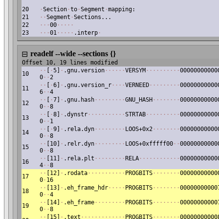
20
·
Section
·
to
·
Segment
·
mapping:
21
·
·
Segment
·
Sections...
22
·
·
·
00
·
·
·
·
·
23
·
·
·
01
·
·
·
·
·
.interp
·
readelf --wide --sections {}
⊟
Offset 10, 19 lines modified
·
·
[
·
5]
·
.gnu.version
·
·
·
·
·
·
VERSYM
·
·
·
·
·
·
·
·
·
·
00000000000
10
0
·
·
2
·
·
[
·
6]
·
.gnu.version_r
·
·
·
·
VERNEED
·
·
·
·
·
·
·
·
·
00000000000
11
6
·
·
4
·
·
[
·
7]
·
.gnu.hash
·
·
·
·
·
·
·
·
·
GNU_HASH
·
·
·
·
·
·
·
·
00000000000
12
0
·
·
8
·
·
[
·
8]
·
.dynstr
·
·
·
·
·
·
·
·
·
·
·
STRTAB
·
·
·
·
·
·
·
·
·
·
00000000000
13
0
·
·
1
·
·
[
·
9]
·
.rela.dyn
·
·
·
·
·
·
·
·
·
LOOS+0x2
·
·
·
·
·
·
·
·
00000000000
14
0
·
·
8
·
·
[10]
·
.relr.dyn
·
·
·
·
·
·
·
·
·
LOOS+0xfffff00
·
·
00000000000
15
0
·
·
8
·
·
[11]
·
.rela.plt
·
·
·
·
·
·
·
·
·
RELA
·
·
·
·
·
·
·
·
·
·
·
·
00000000000
16
4
·
·
8
·
·
[12]
·
.rodata
·
·
·
·
·
·
·
·
·
·
·
PROGBITS
·
·
·
·
·
·
·
·
00000000000
17
0
·
16
·
·
[13]
·
.eh_frame_hdr
·
·
·
·
·
PROGBITS
·
·
·
·
·
·
·
·
00000000000
18
0
·
·
4
·
·
[14]
·
.eh_frame
·
·
·
·
·
·
·
·
·
PROGBITS
·
·
·
·
·
·
·
·
00000000000
19
0
·
·
8
·
·
[15]
·
.text
·
·
·
·
·
·
·
·
·
·
·
·
·
PROGBITS
·
·
·
·
·
·
·
·
00000000000