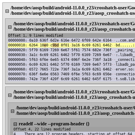
/home/dev/aosp/build/android-11.0.0_r23/crosshatch-user/G
⊟
/home/dev/aosp/build/android-11.0.0_r23/aosp_crosshatch-
/home/dev/aosp/build/android-11.0.0_r23/crosshatch-user/
⊟
/home/dev/aosp/build/android-11.0.0_r23/aosp_crosshatch
Offset 1, 9 lines modified
00000000:
·
0a10
·
636f
·
6d2e
·
616e
·
6472
·
6f69
·
642e
·
6164
·
·
..com.and
00000010:
·
6264
·
10
e
0
·
c
9bd
·
8f01
·
3a16
·
6c69
·
6261
·
6462
·
·
bd......:
00000020:
·
5f70
·
6169
·
7269
·
6e67
·
5f61
·
7574
·
682e
·
736f
·
·
_pairing_
00000030:
·
3a1c
·
6c69
·
6261
·
6462
·
5f70
·
6169
·
7269
·
6e67
·
·
:.libadb_
00000040:
·
5f63
·
6f6e
·
6e65
·
6374
·
696f
·
6e2e
·
736f
·
3a18
·
·
_connecti
00000050:
·
6c69
·
6261
·
6462
·
5f70
·
6169
·
7269
·
6e67
·
5f73
·
·
libadb_pa
00000060:
·
6572
·
7665
·
722e
·
736f
·
3a1a
·
6c69
·
6261
·
6462
·
·
erver.so:
00000070:
·
636f
·
6e6e
·
6563
·
7469
·
6f6e
·
5f63
·
6c69
·
656e
·
·
connectio
00000080:
·
742e
·
736f
·
420f
·
6c69
·
6261
·
6462
·
645f
·
6175
·
·
t.soB.lib
/home/dev/aosp/build/android-11.0.0_r23/crosshatch-user/
⊟
/home/dev/aosp/build/android-11.0.0_r23/aosp_crosshatch
/home/dev/aosp/build/android-11.0.0_r23/crosshatch-use
⊟
/home/dev/aosp/build/android-11.0.0_r23/aosp_crosshatc
readelf --wide --program-header {}
⊟
Offset 4, 22 lines modified
4
There
·
are
·
12
·
program
·
headers,
·
starting
·
at
·
offset
·
64