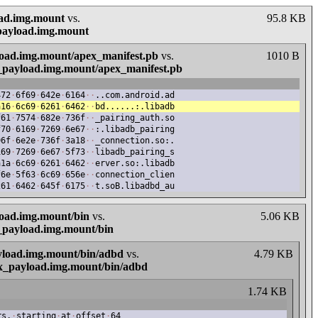
oad.img.mount
vs.
95.8 KB
_payload.img.mount
load.img.mount/apex_manifest.pb
vs.
1010 B
x_payload.img.mount/apex_manifest.pb
472
·
6f69
·
642e
·
6164
·
·
..com.android.ad
a16
·
6c69
·
6261
·
6462
·
·
bd......:.libadb
f61
·
7574
·
682e
·
736f
·
·
_pairing_auth.so
f70
·
6169
·
7269
·
6e67
·
·
:.libadb_pairing
96f
·
6e2e
·
736f
·
3a18
·
·
_connection.so:.
169
·
7269
·
6e67
·
5f73
·
·
libadb_pairing_s
a1a
·
6c69
·
6261
·
6462
·
·
erver.so:.libadb
f6e
·
5f63
·
6c69
·
656e
·
·
connection_clien
261
·
6462
·
645f
·
6175
·
·
t.soB.libadbd_au
load.img.mount/bin
vs.
5.06 KB
_payload.img.mount/bin
ayload.img.mount/bin/adbd
vs.
4.79 KB
ex_payload.img.mount/bin/adbd
1.74 KB
rs,
·
starting
·
at
·
offset
·
64