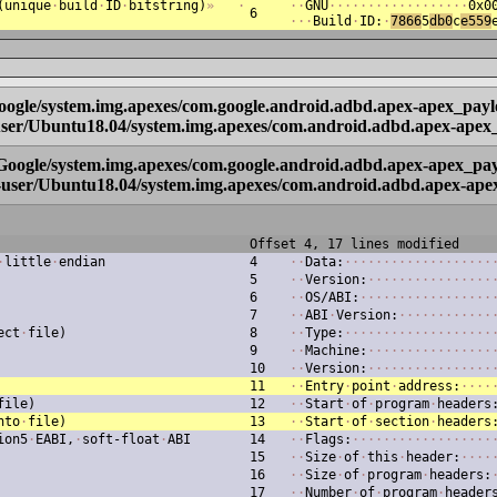
(unique
·
build
·
ID
·
bitstring)
»
·
·
·
GNU
·
·
·
·
·
·
·
·
·
·
·
·
·
·
·
·
·
·
0x0
6
·
·
·
Build
·
ID:
·
7866
5
db0
c
e559
Google/system.img.apexes/com.google.android.adbd.apex-apex_payl
-user/Ubuntu18.04/system.img.apexes/com.android.adbd.apex-apex
/Google/system.img.apexes/com.google.android.adbd.apex-apex_pay
h-user/Ubuntu18.04/system.img.apexes/com.android.adbd.apex-ape
Offset 4, 17 lines modified
·
little
·
endian
4
·
·
Data:
·
·
·
·
·
·
·
·
·
·
·
·
·
·
·
·
·
·
·
5
·
·
Version:
·
·
·
·
·
·
·
·
·
·
·
·
·
·
·
·
6
·
·
OS/ABI:
·
·
·
·
·
·
·
·
·
·
·
·
·
·
·
·
·
7
·
·
ABI
·
Version:
·
·
·
·
·
·
·
·
·
·
·
·
ect
·
file)
8
·
·
Type:
·
·
·
·
·
·
·
·
·
·
·
·
·
·
·
·
·
·
·
9
·
·
Machine:
·
·
·
·
·
·
·
·
·
·
·
·
·
·
·
·
10
·
·
Version:
·
·
·
·
·
·
·
·
·
·
·
·
·
·
·
·
11
·
·
Entry
·
point
·
address:
·
·
·
·
file)
12
·
·
Start
·
of
·
program
·
headers
nto
·
file)
13
·
·
Start
·
of
·
section
·
headers
ion5
·
EABI,
·
soft-float
·
ABI
14
·
·
Flags:
·
·
·
·
·
·
·
·
·
·
·
·
·
·
·
·
·
·
15
·
·
Size
·
of
·
this
·
header:
·
·
·
·
16
·
·
Size
·
of
·
program
·
headers:
17
·
·
Number
·
of
·
program
·
header