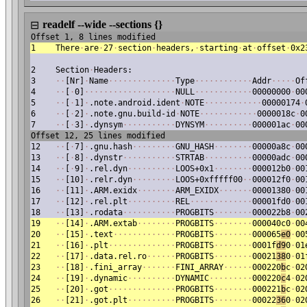
readelf --wide --sections {}
⊟
Offset 1, 8 lines modified
1
There
·
are
·
27
·
section
·
headers,
·
starting
·
at
·
offset
·
0x2
2
Section
·
Headers:
3
·
·
[Nr]
·
Name
·
·
·
·
·
·
·
·
·
·
·
·
·
·
Type
·
·
·
·
·
·
·
·
·
·
·
·
Addr
·
·
·
·
·
Of
4
·
·
[
·
0]
·
·
·
·
·
·
·
·
·
·
·
·
·
·
·
·
·
·
·
NULL
·
·
·
·
·
·
·
·
·
·
·
·
00000000
·
00
5
·
·
[
·
1]
·
.note.android.ident
·
NOTE
·
·
·
·
·
·
·
·
·
·
·
·
00000174
·
6
·
·
[
·
2]
·
.note.gnu.build-id
·
NOTE
·
·
·
·
·
·
·
·
·
·
·
·
0000018c
·
0
7
·
·
[
·
3]
·
.dynsym
·
·
·
·
·
·
·
·
·
·
·
DYNSYM
·
·
·
·
·
·
·
·
·
·
000001ac
·
00
Offset 12, 25 lines modified
12
·
·
[
·
7]
·
.gnu.hash
·
·
·
·
·
·
·
·
·
GNU_HASH
·
·
·
·
·
·
·
·
00000a8c
·
00
13
·
·
[
·
8]
·
.dynstr
·
·
·
·
·
·
·
·
·
·
·
STRTAB
·
·
·
·
·
·
·
·
·
·
00000adc
·
00
14
·
·
[
·
9]
·
.rel.dyn
·
·
·
·
·
·
·
·
·
·
LOOS+0x1
·
·
·
·
·
·
·
·
000012b0
·
00
15
·
·
[10]
·
.relr.dyn
·
·
·
·
·
·
·
·
·
LOOS+0xfffff00
·
·
000012f0
·
00
16
·
·
[11]
·
.ARM.exidx
·
·
·
·
·
·
·
·
ARM_EXIDX
·
·
·
·
·
·
·
00001380
·
00
17
·
·
[12]
·
.rel.plt
·
·
·
·
·
·
·
·
·
·
REL
·
·
·
·
·
·
·
·
·
·
·
·
·
00001fd0
·
00
18
·
·
[13]
·
.rodata
·
·
·
·
·
·
·
·
·
·
·
PROGBITS
·
·
·
·
·
·
·
·
000022b8
·
00
19
·
·
[14]
·
.ARM.extab
·
·
·
·
·
·
·
·
PROGBITS
·
·
·
·
·
·
·
·
000040c0
·
00
20
·
·
[15]
·
.text
·
·
·
·
·
·
·
·
·
·
·
·
·
PROGBITS
·
·
·
·
·
·
·
·
000065
e0
·
00
21
·
·
[16]
·
.plt
·
·
·
·
·
·
·
·
·
·
·
·
·
·
PROGBITS
·
·
·
·
·
·
·
·
0001f
d9
0
·
01
22
·
·
[17]
·
.data.rel.ro
·
·
·
·
·
·
PROGBITS
·
·
·
·
·
·
·
·
00021
38
0
·
01
23
·
·
[18]
·
.fini_array
·
·
·
·
·
·
·
FINI_ARRAY
·
·
·
·
·
·
000220
b
c
·
02
24
·
·
[19]
·
.dynamic
·
·
·
·
·
·
·
·
·
·
DYNAMIC
·
·
·
·
·
·
·
·
·
000220
c
4
·
02
25
·
·
[20]
·
.got
·
·
·
·
·
·
·
·
·
·
·
·
·
·
PROGBITS
·
·
·
·
·
·
·
·
000221
b
c
·
02
26
·
·
[21]
·
.got.plt
·
·
·
·
·
·
·
·
·
·
PROGBITS
·
·
·
·
·
·
·
·
00022
36
0
·
02