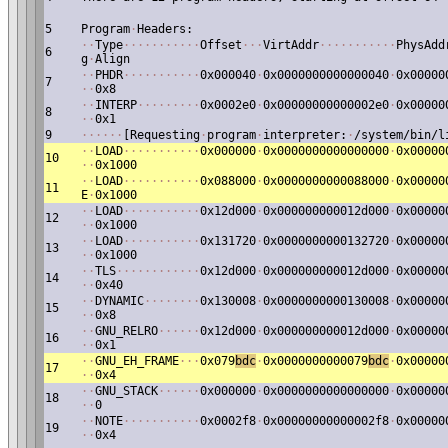
5
Program
·
Headers:
·
·
Type
·
·
·
·
·
·
·
·
·
·
·
Offset
·
·
·
VirtAddr
·
·
·
·
·
·
·
·
·
·
·
PhysAdd
6
g
·
Align
·
·
PHDR
·
·
·
·
·
·
·
·
·
·
·
0x000040
·
0x0000000000000040
·
0x00000
7
·
·
0x8
·
·
INTERP
·
·
·
·
·
·
·
·
·
0x0002e0
·
0x00000000000002e0
·
0x00000
8
·
·
0x1
9
·
·
·
·
·
·
[Requesting
·
program
·
interpreter:
·
/system/bin/l
·
·
LOAD
·
·
·
·
·
·
·
·
·
·
·
0x000000
·
0x0000000000000000
·
0x00000
10
·
·
0x1000
·
·
LOAD
·
·
·
·
·
·
·
·
·
·
·
0x088000
·
0x0000000000088000
·
0x00000
11
E
·
0x1000
·
·
LOAD
·
·
·
·
·
·
·
·
·
·
·
0x12d000
·
0x000000000012d000
·
0x00000
12
·
·
0x1000
·
·
LOAD
·
·
·
·
·
·
·
·
·
·
·
0x131720
·
0x0000000000132720
·
0x00000
13
·
·
0x1000
·
·
TLS
·
·
·
·
·
·
·
·
·
·
·
·
0x12d000
·
0x000000000012d000
·
0x00000
14
·
·
0x40
·
·
DYNAMIC
·
·
·
·
·
·
·
·
0x130008
·
0x0000000000130008
·
0x00000
15
·
·
0x8
·
·
GNU_RELRO
·
·
·
·
·
·
0x12d000
·
0x000000000012d000
·
0x00000
16
·
·
0x1
·
·
GNU_EH_FRAME
·
·
·
0x079
bdc
·
0x0000000000079
bdc
·
0x00000
17
·
·
0x4
·
·
GNU_STACK
·
·
·
·
·
·
0x000000
·
0x0000000000000000
·
0x00000
18
·
·
0
·
·
NOTE
·
·
·
·
·
·
·
·
·
·
·
0x0002f8
·
0x00000000000002f8
·
0x00000
19
·
·
0x4