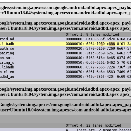
oogle/system.img.apexes/com.google.android.adbd.apex-apex_payl
user/Ubuntu18.04/system.img.apexes/com.android.adbd.apex-apex
Google/system.img.apexes/com.google.android.adbd.apex-apex_pay
-user/Ubuntu18.04/system.img.apexes/com.android.adbd.apex-ape
Offset 1, 9 lines modified
roid.ad
00000000:
·
0a10
·
636f
·
6d2e
·
616e
·
6
.libadb
00000010:
·
6264
·
10
8
0
·
c
686
·
8f01
·
3
auth.so
00000020:
·
5f70
·
6169
·
7269
·
6e67
·
5
pairing
00000030:
·
3a1c
·
6c69
·
6261
·
6462
·
5
on.so:.
00000040:
·
5f63
·
6f6e
·
6e65
·
6374
·
6
iring_s
00000050:
·
6c69
·
6261
·
6462
·
5f70
·
6
.libadb
00000060:
·
6572
·
7665
·
722e
·
736f
·
3
n_clien
00000070:
·
636f
·
6e6e
·
6563
·
7469
·
6
adbd_au
00000080:
·
742e
·
736f
·
420f
·
6c69
·
6
Google/system.img.apexes/com.google.android.adbd.apex-apex_pay
-user/Ubuntu18.04/system.img.apexes/com.android.adbd.apex-apex
r/Google/system.img.apexes/com.google.android.adbd.apex-apex_p
h-user/Ubuntu18.04/system.img.apexes/com.android.adbd.apex-ap
Offset 4, 22 lines modified
4
There
·
are
·
12
·
program
·
heade