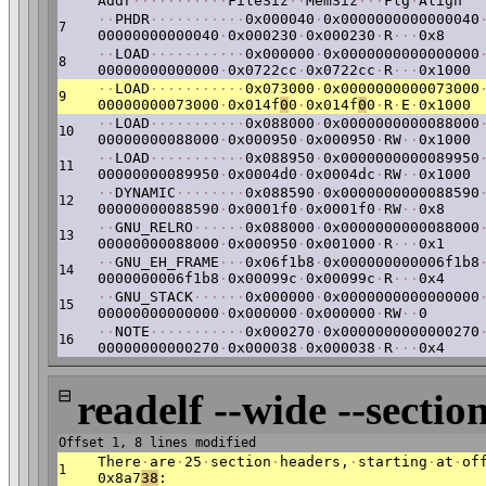
Addr
·
·
·
·
·
·
·
·
·
·
·
FileSiz
·
·
MemSiz
·
·
·
Flg
·
Align
·
·
PHDR
·
·
·
·
·
·
·
·
·
·
·
0x000040
·
0x0000000000000040
7
00000000000040
·
0x000230
·
0x000230
·
R
·
·
·
0x8
·
·
LOAD
·
·
·
·
·
·
·
·
·
·
·
0x000000
·
0x0000000000000000
8
00000000000000
·
0x0722cc
·
0x0722cc
·
R
·
·
·
0x1000
·
·
LOAD
·
·
·
·
·
·
·
·
·
·
·
0x073000
·
0x0000000000073000
9
00000000073000
·
0x014f
0
0
·
0x014f
0
0
·
R
·
E
·
0x1000
·
·
LOAD
·
·
·
·
·
·
·
·
·
·
·
0x088000
·
0x0000000000088000
10
00000000088000
·
0x000950
·
0x000950
·
RW
·
·
0x1000
·
·
LOAD
·
·
·
·
·
·
·
·
·
·
·
0x088950
·
0x0000000000089950
11
00000000089950
·
0x0004d0
·
0x0004dc
·
RW
·
·
0x1000
·
·
DYNAMIC
·
·
·
·
·
·
·
·
0x088590
·
0x0000000000088590
12
00000000088590
·
0x0001f0
·
0x0001f0
·
RW
·
·
0x8
·
·
GNU_RELRO
·
·
·
·
·
·
0x088000
·
0x0000000000088000
13
00000000088000
·
0x000950
·
0x001000
·
R
·
·
·
0x1
·
·
GNU_EH_FRAME
·
·
·
0x06f1b8
·
0x000000000006f1b8
14
0000000006f1b8
·
0x00099c
·
0x00099c
·
R
·
·
·
0x4
·
·
GNU_STACK
·
·
·
·
·
·
0x000000
·
0x0000000000000000
15
00000000000000
·
0x000000
·
0x000000
·
RW
·
·
0
·
·
NOTE
·
·
·
·
·
·
·
·
·
·
·
0x000270
·
0x0000000000000270
16
00000000000270
·
0x000038
·
0x000038
·
R
·
·
·
0x4
⊟
readelf --wide --section
Offset 1, 8 lines modified
There
·
are
·
25
·
section
·
headers,
·
starting
·
at
·
of
1
0x8a7
38
: