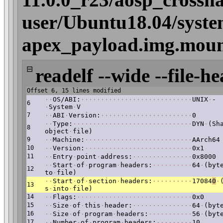
user/Ubuntu18.04/syste
apex_payload.img.mount
⊟
readelf --wide --file-he
Offset 6, 15 lines modified
·
·
OS/ABI:
·
·
·
·
·
·
·
·
·
·
·
·
·
·
·
·
·
·
·
·
·
·
·
·
·
·
·
·
UNIX
·
-
6
·
System
·
V
7
·
·
ABI
·
Version:
·
·
·
·
·
·
·
·
·
·
·
·
·
·
·
·
·
·
·
·
·
·
·
0
·
·
Type:
·
·
·
·
·
·
·
·
·
·
·
·
·
·
·
·
·
·
·
·
·
·
·
·
·
·
·
·
·
·
DYN
·
(Sh
8
object
·
file)
9
·
·
Machine:
·
·
·
·
·
·
·
·
·
·
·
·
·
·
·
·
·
·
·
·
·
·
·
·
·
·
·
AArch64
10
·
·
Version:
·
·
·
·
·
·
·
·
·
·
·
·
·
·
·
·
·
·
·
·
·
·
·
·
·
·
·
0x1
11
·
·
Entry
·
point
·
address:
·
·
·
·
·
·
·
·
·
·
·
·
·
·
·
0x8000
·
·
Start
·
of
·
program
·
headers:
·
·
·
·
·
·
·
·
·
·
64
·
(byt
12
to
·
file)
·
·
Start
·
of
·
section
·
headers:
·
·
·
·
·
·
·
·
·
·
17084
0
·
13
s
·
into
·
file)
14
·
·
Flags:
·
·
·
·
·
·
·
·
·
·
·
·
·
·
·
·
·
·
·
·
·
·
·
·
·
·
·
·
·
0x0
15
·
·
Size
·
of
·
this
·
header:
·
·
·
·
·
·
·
·
·
·
·
·
·
·
·
64
·
(byt
16
·
·
Size
·
of
·
program
·
headers:
·
·
·
·
·
·
·
·
·
·
·
56
·
(byt
17
·
·
Number
·
of
·
program
·
headers:
·
·
·
·
·
·
·
·
·
10