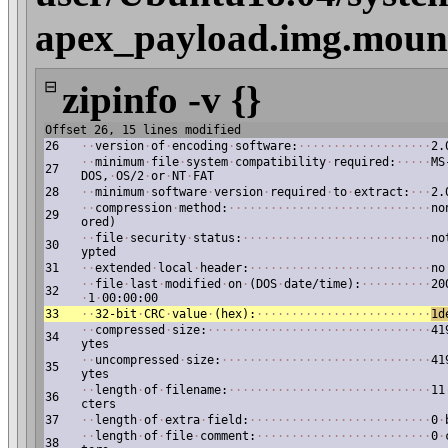
apex_payload.img.mount
⊟
zipinfo -v {}
Offset 26, 15 lines modified
26
·
·
version
·
of
·
encoding
·
software:
·
·
·
·
·
·
·
·
·
·
·
·
·
·
·
·
·
·
·
2.
·
·
minimum
·
file
·
system
·
compatibility
·
required:
·
·
·
·
·
MS
27
DOS,
·
OS/2
·
or
·
NT
·
FAT
28
·
·
minimum
·
software
·
version
·
required
·
to
·
extract:
·
·
·
2.
·
·
compression
·
method:
·
·
·
·
·
·
·
·
·
·
·
·
·
·
·
·
·
·
·
·
·
·
·
·
·
·
·
·
·
no
29
ored)
·
·
file
·
security
·
status:
·
·
·
·
·
·
·
·
·
·
·
·
·
·
·
·
·
·
·
·
·
·
·
·
·
·
·
no
30
ypted
31
·
·
extended
·
local
·
header:
·
·
·
·
·
·
·
·
·
·
·
·
·
·
·
·
·
·
·
·
·
·
·
·
·
·
no
·
·
file
·
last
·
modified
·
on
·
(DOS
·
date/time):
·
·
·
·
·
·
·
·
·
·
20
32
·
1
·
00:00:00
33
·
·
32-bit
·
CRC
·
value
·
(hex):
·
·
·
·
·
·
·
·
·
·
·
·
·
·
·
·
·
·
·
·
·
·
·
·
·
1d
·
·
compressed
·
size:
·
·
·
·
·
·
·
·
·
·
·
·
·
·
·
·
·
·
·
·
·
·
·
·
·
·
·
·
·
·
·
·
41
34
ytes
·
·
uncompressed
·
size:
·
·
·
·
·
·
·
·
·
·
·
·
·
·
·
·
·
·
·
·
·
·
·
·
·
·
·
·
·
·
41
35
ytes
·
·
length
·
of
·
filename:
·
·
·
·
·
·
·
·
·
·
·
·
·
·
·
·
·
·
·
·
·
·
·
·
·
·
·
·
·
11
36
cters
37
·
·
length
·
of
·
extra
·
field:
·
·
·
·
·
·
·
·
·
·
·
·
·
·
·
·
·
·
·
·
·
·
·
·
·
·
0
·
·
·
length
·
of
·
file
·
comment:
·
·
·
·
·
·
·
·
·
·
·
·
·
·
·
·
·
·
·
·
·
·
·
·
·
0
·
38