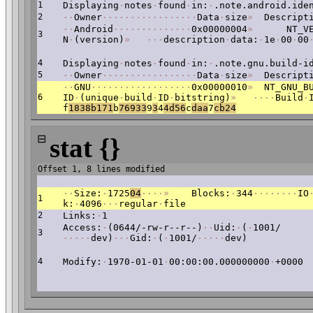
1
Displaying
·
notes
·
found
·
in:
·
.note.android.ide
2
·
·
Owner
·
·
·
·
·
·
·
·
·
·
·
·
·
·
·
·
·
Data
·
size
»
Descripti
·
·
Android
·
·
·
·
·
·
·
·
·
·
·
·
·
·
0x00000004
»
NT_VER
3
N
·
(version)
»
·
·
·
description
·
data:
·
1e
·
00
·
00
4
Displaying
·
notes
·
found
·
in:
·
.note.gnu.build-i
5
·
·
Owner
·
·
·
·
·
·
·
·
·
·
·
·
·
·
·
·
·
Data
·
size
»
Descripti
·
·
GNU
·
·
·
·
·
·
·
·
·
·
·
·
·
·
·
·
·
·
0x00000010
»
NT_GNU_BU
6
ID
·
(unique
·
build
·
ID
·
bitstring)
»
·
·
·
·
Build
·
f
1838b171
b
76
933
9
3
4
4d56
c
daa
7
cb24
⊟
stat {}
Offset 1, 8 lines modified
·
·
Size:
·
1725
04
·
·
·
·
»
Blocks:
·
344
·
·
·
·
·
·
·
·
IO
1
k:
·
4096
·
·
·
regular
·
file
2
Links:
·
1
Access:
·
(0644/-rw-r--r--)
·
·
Uid:
·
(
·
1001/
3
·
·
·
·
·
dev)
·
·
·
Gid:
·
(
·
1001/
·
·
·
·
·
dev)
4
Modify:
·
1970-01-01
·
00:00:00.000000000
·
+0000