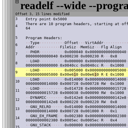
⊟
readelf --wide --progr
Offset 3, 15 lines modified
3
Entry
·
point
·
0x5000
There
·
are
·
10
·
program
·
headers,
·
starting
·
at
·
of
4
64
5
Program
·
Headers:
·
·
Type
·
·
·
·
·
·
·
·
·
·
·
Offset
·
·
·
VirtAddr
·
·
·
·
·
·
·
·
·
·
6
Addr
·
·
·
·
·
·
·
·
·
·
·
FileSiz
·
·
MemSiz
·
·
·
Flg
·
Align
·
·
PHDR
·
·
·
·
·
·
·
·
·
·
·
0x000040
·
0x0000000000000040
7
00000000000040
·
0x000230
·
0x000230
·
R
·
·
·
0x8
·
·
LOAD
·
·
·
·
·
·
·
·
·
·
·
0x000000
·
0x0000000000000000
8
00000000000000
·
0x0040cc
·
0x0040cc
·
R
·
·
·
0x1000
·
·
LOAD
·
·
·
·
·
·
·
·
·
·
·
0x005000
·
0x0000000000005000
9
00000000005000
·
0x00e6
1
0
·
0x00e6
1
0
·
R
·
E
·
0x1000
·
·
LOAD
·
·
·
·
·
·
·
·
·
·
·
0x014000
·
0x0000000000014000
10
00000000014000
·
0x000728
·
0x000728
·
RW
·
·
0x1000
·
·
LOAD
·
·
·
·
·
·
·
·
·
·
·
0x014728
·
0x0000000000015728
11
00000000015728
·
0x000038
·
0x000090
·
RW
·
·
0x1000
·
·
DYNAMIC
·
·
·
·
·
·
·
·
0x0142e8
·
0x00000000000142e8
12
000000000142e8
·
0x000220
·
0x000220
·
RW
·
·
0x8
·
·
GNU_RELRO
·
·
·
·
·
·
0x014000
·
0x0000000000014000
13
00000000014000
·
0x000728
·
0x001000
·
R
·
·
·
0x1
·
·
GNU_EH_FRAME
·
·
·
0x002380
·
0x0000000000002380
14
00000000002380
·
0x0005ec
·
0x0005ec
·
R
·
·
·
0x4
·
·
GNU_STACK
·
·
·
·
·
·
0x000000
·
0x0000000000000000
15