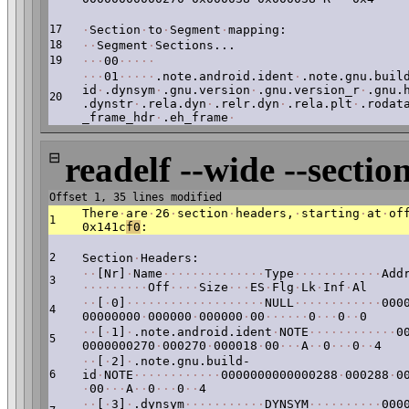
17
·
Section
·
to
·
Segment
·
mapping:
18
·
·
Segment
·
Sections...
19
·
·
·
00
·
·
·
·
·
·
·
·
01
·
·
·
·
·
.note.android.ident
·
.note.gnu.buil
id
·
.dynsym
·
.gnu.version
·
.gnu.version_r
·
.gnu.
20
.dynstr
·
.rela.dyn
·
.relr.dyn
·
.rela.plt
·
.rodat
_frame_hdr
·
.eh_frame
·
⊟
readelf --wide --section
Offset 1, 35 lines modified
There
·
are
·
26
·
section
·
headers,
·
starting
·
at
·
of
1
0x141c
f0
:
2
Section
·
Headers:
·
·
[Nr]
·
Name
·
·
·
·
·
·
·
·
·
·
·
·
·
·
Type
·
·
·
·
·
·
·
·
·
·
·
·
Add
3
·
·
·
·
·
·
·
·
·
Off
·
·
·
·
Size
·
·
·
ES
·
Flg
·
Lk
·
Inf
·
Al
·
·
[
·
0]
·
·
·
·
·
·
·
·
·
·
·
·
·
·
·
·
·
·
·
NULL
·
·
·
·
·
·
·
·
·
·
·
·
000
4
00000000
·
000000
·
000000
·
00
·
·
·
·
·
·
0
·
·
·
0
·
·
0
·
·
[
·
1]
·
.note.android.ident
·
NOTE
·
·
·
·
·
·
·
·
·
·
·
·
0
5
0000000270
·
000270
·
000018
·
00
·
·
·
A
·
·
0
·
·
·
0
·
·
4
·
·
[
·
2]
·
.note.gnu.build-
6
id
·
NOTE
·
·
·
·
·
·
·
·
·
·
·
·
0000000000000288
·
000288
·
0
·
00
·
·
·
A
·
·
0
·
·
·
0
·
·
4
·
·
[
·
3]
·
.dynsym
·
·
·
·
·
·
·
·
·
·
·
DYNSYM
·
·
·
·
·
·
·
·
·
·
000