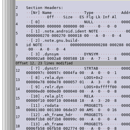
2
Section
·
Headers:
·
·
[Nr]
·
Name
·
·
·
·
·
·
·
·
·
·
·
·
·
·
Type
·
·
·
·
·
·
·
·
·
·
·
·
Add
3
·
·
·
·
·
·
·
·
·
Off
·
·
·
·
Size
·
·
·
ES
·
Flg
·
Lk
·
Inf
·
Al
·
·
[
·
0]
·
·
·
·
·
·
·
·
·
·
·
·
·
·
·
·
·
·
·
NULL
·
·
·
·
·
·
·
·
·
·
·
·
000
4
00000000
·
000000
·
000000
·
00
·
·
·
·
·
·
0
·
·
·
0
·
·
0
·
·
[
·
1]
·
.note.android.ident
·
NOTE
·
·
·
·
·
·
·
·
·
·
·
·
0
5
0000000270
·
000270
·
000018
·
00
·
·
·
A
·
·
0
·
·
·
0
·
·
4
·
·
[
·
2]
·
.note.gnu.build-
6
id
·
NOTE
·
·
·
·
·
·
·
·
·
·
·
·
0000000000000288
·
000288
·
0
·
00
·
·
·
A
·
·
0
·
·
·
0
·
·
4
·
·
[
·
3]
·
.dynsym
·
·
·
·
·
·
·
·
·
·
·
DYNSYM
·
·
·
·
·
·
·
·
·
·
000
7
000002a8
·
0002a8
·
000588
·
18
·
·
·
A
·
·
7
·
·
·
1
·
·
8
Offset 12, 23 lines modified
·
·
[
·
7]
·
.dynstr
·
·
·
·
·
·
·
·
·
·
·
STRTAB
·
·
·
·
·
·
·
·
·
·
000
12
0000097c
·
00097c
·
0004fa
·
00
·
·
·
A
·
·
0
·
·
·
0
·
·
1
·
·
[
·
8]
·
.rela.dyn
·
·
·
·
·
·
·
·
·
LOOS+0x2
·
·
·
·
·
·
·
·
000
13
00000e78
·
000e78
·
000057
·
01
·
·
·
A
·
·
3
·
·
·
0
·
·
8
·
·
[
·
9]
·
.relr.dyn
·
·
·
·
·
·
·
·
·
LOOS+0xfffff00
·
·
000
14
00000ed0
·
000ed0
·
000040
·
08
·
·
·
A
·
·
0
·
·
·
0
·
·
8
·
·
[10]
·
.rela.plt
·
·
·
·
·
·
·
·
·
RELA
·
·
·
·
·
·
·
·
·
·
·
·
000
15
00000f10
·
000f10
·
000468
·
18
·
·
·
A
·
·
3
·
·
20
·
·
8
·
·
[11]
·
.rodata
·
·
·
·
·
·
·
·
·
·
·
PROGBITS
·
·
·
·
·
·
·
·
000
16
00001380
·
001380
·
06de37
·
00
·
AMS
·
·
0
·
·
·
0
·
16
·
·
[12]
·
.eh_frame_hdr
·
·
·
·
·
PROGBITS
·
·
·
·
·
·
·
·
000
17
0006f1b8
·
06f1b8
·
00099c
·
00
·
·
·
A
·
·
0
·
·
·
0
·
·
4
·
·
[13]
·
.eh_frame
·
·
·
·
·
·
·
·
·
PROGBITS
·
·
·
·
·
·
·
·
000
18
0006fb58
·
06fb58
·
002774
·
00
·
·
·
A
·
·
0
·
·
·
0
·
·
8