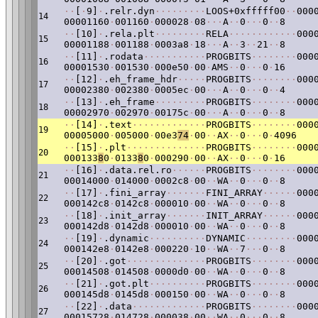
·
·
[
·
9]
·
.relr.dyn
·
·
·
·
·
·
·
·
·
LOOS+0xfffff00
·
·
000
14
00001160
·
001160
·
000028
·
08
·
·
·
A
·
·
0
·
·
·
0
·
·
8
·
·
[10]
·
.rela.plt
·
·
·
·
·
·
·
·
·
RELA
·
·
·
·
·
·
·
·
·
·
·
·
000
15
00001188
·
001188
·
0003a8
·
18
·
·
·
A
·
·
3
·
·
21
·
·
8
·
·
[11]
·
.rodata
·
·
·
·
·
·
·
·
·
·
·
PROGBITS
·
·
·
·
·
·
·
·
000
16
00001530
·
001530
·
000e50
·
00
·
AMS
·
·
0
·
·
·
0
·
16
·
·
[12]
·
.eh_frame_hdr
·
·
·
·
·
PROGBITS
·
·
·
·
·
·
·
·
000
17
00002380
·
002380
·
0005ec
·
00
·
·
·
A
·
·
0
·
·
·
0
·
·
4
·
·
[13]
·
.eh_frame
·
·
·
·
·
·
·
·
·
PROGBITS
·
·
·
·
·
·
·
·
000
18
00002970
·
002970
·
00175c
·
00
·
·
·
A
·
·
0
·
·
·
0
·
·
8
·
·
[14]
·
.text
·
·
·
·
·
·
·
·
·
·
·
·
·
PROGBITS
·
·
·
·
·
·
·
·
000
19
00005000
·
005000
·
00e3
74
·
00
·
·
AX
·
·
0
·
·
·
0
·
4096
·
·
[15]
·
.plt
·
·
·
·
·
·
·
·
·
·
·
·
·
·
PROGBITS
·
·
·
·
·
·
·
·
000
20
000133
8
0
·
0133
8
0
·
000290
·
00
·
·
AX
·
·
0
·
·
·
0
·
16
·
·
[16]
·
.data.rel.ro
·
·
·
·
·
·
PROGBITS
·
·
·
·
·
·
·
·
000
21
00014000
·
014000
·
0002c8
·
00
·
·
WA
·
·
0
·
·
·
0
·
·
8
·
·
[17]
·
.fini_array
·
·
·
·
·
·
·
FINI_ARRAY
·
·
·
·
·
·
000
22
000142c8
·
0142c8
·
000010
·
00
·
·
WA
·
·
0
·
·
·
0
·
·
8
·
·
[18]
·
.init_array
·
·
·
·
·
·
·
INIT_ARRAY
·
·
·
·
·
·
000
23
000142d8
·
0142d8
·
000010
·
00
·
·
WA
·
·
0
·
·
·
0
·
·
8
·
·
[19]
·
.dynamic
·
·
·
·
·
·
·
·
·
·
DYNAMIC
·
·
·
·
·
·
·
·
·
000
24
000142e8
·
0142e8
·
000220
·
10
·
·
WA
·
·
7
·
·
·
0
·
·
8
·
·
[20]
·
.got
·
·
·
·
·
·
·
·
·
·
·
·
·
·
PROGBITS
·
·
·
·
·
·
·
·
000
25
00014508
·
014508
·
0000d0
·
00
·
·
WA
·
·
0
·
·
·
0
·
·
8
·
·
[21]
·
.got.plt
·
·
·
·
·
·
·
·
·
·
PROGBITS
·
·
·
·
·
·
·
·
000
26
000145d8
·
0145d8
·
000150
·
00
·
·
WA
·
·
0
·
·
·
0
·
·
8
·
·
[22]
·
.data
·
·
·
·
·
·
·
·
·
·
·
·
·
PROGBITS
·
·
·
·
·
·
·
·
000
27
00015728
·
014728
·
000038
·
00
·
·
WA
·
·
0
·
·
·
0
·
·
8