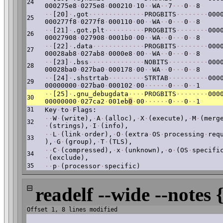
24
000275e8
·
0275e8
·
000210
·
10
·
·
WA
·
·
7
·
·
·
0
·
·
8
·
·
[20]
·
.got
·
·
·
·
·
·
·
·
·
·
·
·
·
·
PROGBITS
·
·
·
·
·
·
·
·
000
25
000277f8
·
0277f8
·
000110
·
00
·
·
WA
·
·
0
·
·
·
0
·
·
8
·
·
[21]
·
.got.plt
·
·
·
·
·
·
·
·
·
·
PROGBITS
·
·
·
·
·
·
·
·
000
26
00027908
·
027908
·
0001b0
·
00
·
·
WA
·
·
0
·
·
·
0
·
·
8
·
·
[22]
·
.data
·
·
·
·
·
·
·
·
·
·
·
·
·
PROGBITS
·
·
·
·
·
·
·
·
000
27
00028ab8
·
027ab8
·
0000e8
·
00
·
·
WA
·
·
0
·
·
·
0
·
·
8
·
·
[23]
·
.bss
·
·
·
·
·
·
·
·
·
·
·
·
·
·
NOBITS
·
·
·
·
·
·
·
·
·
·
000
28
00028ba0
·
027ba0
·
000178
·
00
·
·
WA
·
·
0
·
·
·
0
·
·
8
·
·
[24]
·
.shstrtab
·
·
·
·
·
·
·
·
·
STRTAB
·
·
·
·
·
·
·
·
·
·
000
29
00000000
·
027ba0
·
000102
·
00
·
·
·
·
·
·
0
·
·
·
0
·
·
1
·
·
[25]
·
.gnu_debugdata
·
·
·
·
PROGBITS
·
·
·
·
·
·
·
·
000
30
00000000
·
027ca2
·
001eb
0
·
00
·
·
·
·
·
·
0
·
·
·
0
·
·
1
31
Key
·
to
·
Flags:
·
·
W
·
(write),
·
A
·
(alloc),
·
X
·
(execute),
·
M
·
(merg
32
·
(strings),
·
I
·
(info),
·
·
L
·
(link
·
order),
·
O
·
(extra
·
OS
·
processing
·
req
33
),
·
G
·
(group),
·
T
·
(TLS),
·
·
C
·
(compressed),
·
x
·
(unknown),
·
o
·
(OS
·
specifi
34
·
(exclude),
35
·
·
p
·
(processor
·
specific)
⊟
readelf --wide --notes 
Offset 1, 8 lines modified