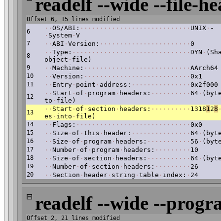
readelf --wide --file-he
Offset 6, 15 lines modified
·
·
OS/ABI:
·
·
·
·
·
·
·
·
·
·
·
·
·
·
·
·
·
·
·
·
·
·
·
·
·
·
·
·
UNIX
·
-
6
·
System
·
V
7
·
·
ABI
·
Version:
·
·
·
·
·
·
·
·
·
·
·
·
·
·
·
·
·
·
·
·
·
·
·
0
·
·
Type:
·
·
·
·
·
·
·
·
·
·
·
·
·
·
·
·
·
·
·
·
·
·
·
·
·
·
·
·
·
·
DYN
·
(Sh
8
object
·
file)
9
·
·
Machine:
·
·
·
·
·
·
·
·
·
·
·
·
·
·
·
·
·
·
·
·
·
·
·
·
·
·
·
AArch64
10
·
·
Version:
·
·
·
·
·
·
·
·
·
·
·
·
·
·
·
·
·
·
·
·
·
·
·
·
·
·
·
0x1
11
·
·
Entry
·
point
·
address:
·
·
·
·
·
·
·
·
·
·
·
·
·
·
·
0x2f000
·
·
Start
·
of
·
program
·
headers:
·
·
·
·
·
·
·
·
·
·
64
·
(byt
12
to
·
file)
·
·
Start
·
of
·
section
·
headers:
·
·
·
·
·
·
·
·
·
·
1318
1
2
8
13
es
·
into
·
file)
14
·
·
Flags:
·
·
·
·
·
·
·
·
·
·
·
·
·
·
·
·
·
·
·
·
·
·
·
·
·
·
·
·
·
0x0
15
·
·
Size
·
of
·
this
·
header:
·
·
·
·
·
·
·
·
·
·
·
·
·
·
·
64
·
(byt
16
·
·
Size
·
of
·
program
·
headers:
·
·
·
·
·
·
·
·
·
·
·
56
·
(byt
17
·
·
Number
·
of
·
program
·
headers:
·
·
·
·
·
·
·
·
·
10
18
·
·
Size
·
of
·
section
·
headers:
·
·
·
·
·
·
·
·
·
·
·
64
·
(byt
19
·
·
Number
·
of
·
section
·
headers:
·
·
·
·
·
·
·
·
·
26
20
·
·
Section
·
header
·
string
·
table
·
index:
·
24
⊟
readelf --wide --progr
Offset 2, 21 lines modified