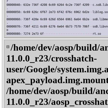
r
00000040:
·
632e
·
736f
·
4208
·
6c69
·
6264
·
6c2e
·
736f
·
4209
·
·
c.soB.lib
.
00000050:
·
6c69
·
626c
·
6f67
·
2e73
·
6f42
·
076c
·
6962
·
6d2e
·
·
liblog.so
.
00000060:
·
736f
·
420e
·
6c69
·
626d
·
6564
·
6961
·
6e64
·
6b2e
·
·
soB.libme
.
00000070:
·
736f
·
4211
·
6c69
·
6276
·
6e64
·
6b73
·
7570
·
706f
·
·
soB.libvn
o
00000080:
·
7274
·
2e73
·
6f
·
·
·
·
·
·
·
·
·
·
·
·
·
·
·
·
·
·
·
·
·
·
·
·
·
·
·
·
·
rt.so
/home/dev/aosp/build/a
⊟
11.0.0_r23/crosshatch-
user/Google/system.img.
apex_payload.img.mount
/home/dev/aosp/build/an
11.0.0_r23/aosp_crosshat