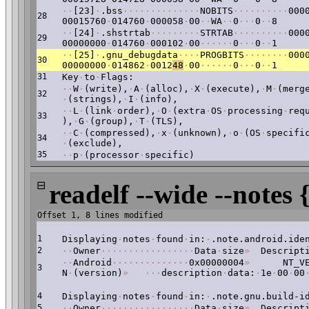
·
·
[23]
·
.bss
·
·
·
·
·
·
·
·
·
·
·
·
·
·
NOBITS
·
·
·
·
·
·
·
·
·
·
000
28
00015760
·
014760
·
000058
·
00
·
·
WA
·
·
0
·
·
·
0
·
·
8
·
·
[24]
·
.shstrtab
·
·
·
·
·
·
·
·
·
STRTAB
·
·
·
·
·
·
·
·
·
·
000
29
00000000
·
014760
·
000102
·
00
·
·
·
·
·
·
0
·
·
·
0
·
·
1
·
·
[25]
·
.gnu_debugdata
·
·
·
·
PROGBITS
·
·
·
·
·
·
·
·
000
30
00000000
·
014862
·
0012
48
·
00
·
·
·
·
·
·
0
·
·
·
0
·
·
1
31
Key
·
to
·
Flags:
·
·
W
·
(write),
·
A
·
(alloc),
·
X
·
(execute),
·
M
·
(merg
32
·
(strings),
·
I
·
(info),
·
·
L
·
(link
·
order),
·
O
·
(extra
·
OS
·
processing
·
req
33
),
·
G
·
(group),
·
T
·
(TLS),
·
·
C
·
(compressed),
·
x
·
(unknown),
·
o
·
(OS
·
specifi
34
·
(exclude),
35
·
·
p
·
(processor
·
specific)
⊟
readelf --wide --notes 
Offset 1, 8 lines modified
1
Displaying
·
notes
·
found
·
in:
·
.note.android.ide
2
·
·
Owner
·
·
·
·
·
·
·
·
·
·
·
·
·
·
·
·
·
Data
·
size
»
Descripti
·
·
Android
·
·
·
·
·
·
·
·
·
·
·
·
·
·
0x00000004
»
NT_VER
3
N
·
(version)
»
·
·
·
description
·
data:
·
1e
·
00
·
00
4
Displaying
·
notes
·
found
·
in:
·
.note.gnu.build-i
5
·
·
Owner
·
·
·
·
·
·
·
·
·
·
·
·
·
·
·
·
·
Data
·
size
»
Descripti