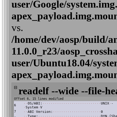
user/Google/system.img
apex_payload.img.mount/
vs.
/home/dev/aosp/build/a
11.0.0_r23/aosp_crossha
user/Ubuntu18.04/syste
apex_payload.img.mount/
⊟
readelf --wide --file-he
Offset 6, 15 lines modified
·
·
OS/ABI:
·
·
·
·
·
·
·
·
·
·
·
·
·
·
·
·
·
·
·
·
·
·
·
·
·
·
·
·
UNIX
·
-
6
·
System
·
V
7
·
·
ABI
·
Version:
·
·
·
·
·
·
·
·
·
·
·
·
·
·
·
·
·
·
·
·
·
·
·
0
·
·
Type:
·
·
·
·
·
·
·
·
·
·
·
·
·
·
·
·
·
·
·
·
·
·
·
·
·
·
·
·
·
·
DYN
·
(Sh