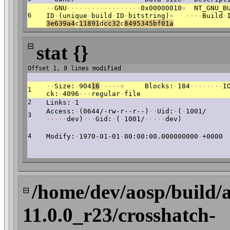
·
·
GNU
·
·
·
·
·
·
·
·
·
·
·
·
·
·
·
·
·
·
0x00000010
»
NT_GNU_BU
6
ID
·
(unique
·
build
·
ID
·
bitstring)
»
·
·
·
·
Build
·
3e639a4
c
11891
d
c
c32
c
8495345bf01a
⊟
stat {}
Offset 1, 8 lines modified
·
·
Size:
·
904
16
·
·
·
·
·
»
Blocks:
·
184
·
·
·
·
·
·
·
·
I
1
ck:
·
4096
·
·
·
regular
·
file
2
Links:
·
1
Access:
·
(0644/-rw-r--r--)
·
·
Uid:
·
(
·
1001/
3
·
·
·
·
·
dev)
·
·
·
Gid:
·
(
·
1001/
·
·
·
·
·
dev)
4
Modify:
·
1970-01-01
·
00:00:00.000000000
·
+0000
/home/dev/aosp/build/
⊟
11.0.0_r23/crosshatch-