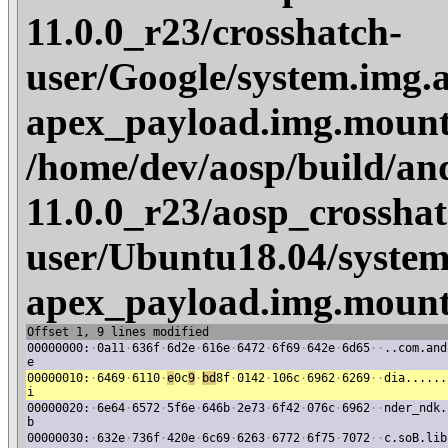
11.0.0_r23/crosshatch-
user/Google/system.img.
apex_payload.img.mount
/home/dev/aosp/build/an
11.0.0_r23/aosp_crosshat
user/Ubuntu18.04/system
apex_payload.img.mount
Offset 1, 9 lines modified
00000000:
·
0a11
·
636f
·
6d2e
·
616e
·
6472
·
6f69
·
642e
·
6d65
·
·
..com.and
e
00000010:
·
6469
·
6110
·
e
0c
9
·
bd
8f
·
0142
·
106c
·
6962
·
6269
·
·
dia......
i
00000020:
·
6e64
·
6572
·
5f6e
·
646b
·
2e73
·
6f42
·
076c
·
6962
·
·
nder_ndk.
b
00000030:
·
632e
·
736f
·
420e
·
6c69
·
6263
·
6772
·
6f75
·
7072
·
·
c.soB.lib