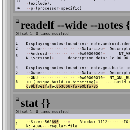
33
·
(exclude),
34
·
·
p
·
(processor
·
specific)
⊟
readelf --wide --notes 
Offset 1, 8 lines modified
1
Displaying
·
notes
·
found
·
in:
·
.note.android.ide
2
·
·
Owner
·
·
·
·
·
·
·
·
·
·
·
·
·
·
·
·
·
Data
·
size
»
Descripti
·
·
Android
·
·
·
·
·
·
·
·
·
·
·
·
·
·
0x00000004
»
NT_VER
3
N
·
(version)
»
·
·
·
description
·
data:
·
1e
·
00
·
00
4
Displaying
·
notes
·
found
·
in:
·
.note.gnu.build-i
5
·
·
Owner
·
·
·
·
·
·
·
·
·
·
·
·
·
·
·
·
·
Data
·
size
»
Descripti
·
·
GNU
·
·
·
·
·
·
·
·
·
·
·
·
·
·
·
·
·
·
0x00000010
»
NT_GNU_BU
6
ID
·
(unique
·
build
·
ID
·
bitstring)
»
·
·
·
·
Build
·
c
8
9bf
3
e1f
a
f
ec
0b
36667fa7e0bfa785
⊟
stat {}
Offset 1, 8 lines modified
·
·
Size:
·
568
696
·
·
·
·
»
Blocks:
·
1112
·
·
·
·
·
·
·
IO
1
k:
·
4096
·
·
·
regular
·
file