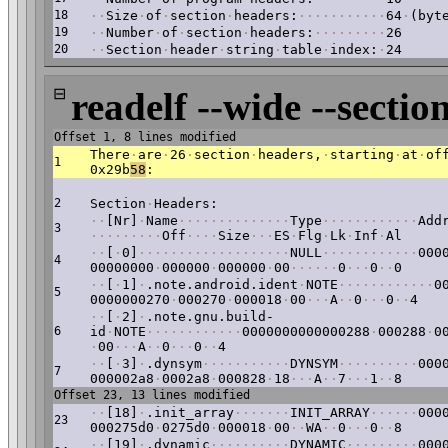
18
·
·
Size
·
of
·
section
·
headers:
·
·
·
·
·
·
·
·
·
·
·
64
·
(byt
19
·
·
Number
·
of
·
section
·
headers:
·
·
·
·
·
·
·
·
·
26
20
·
·
Section
·
header
·
string
·
table
·
index:
·
24
⊟
readelf --wide --section
Offset 1, 8 lines modified
There
·
are
·
26
·
section
·
headers,
·
starting
·
at
·
of
1
0x29b
58
:
2
Section
·
Headers:
·
·
[Nr]
·
Name
·
·
·
·
·
·
·
·
·
·
·
·
·
·
Type
·
·
·
·
·
·
·
·
·
·
·
·
Add
3
·
·
·
·
·
·
·
·
·
Off
·
·
·
·
Size
·
·
·
ES
·
Flg
·
Lk
·
Inf
·
Al
·
·
[
·
0]
·
·
·
·
·
·
·
·
·
·
·
·
·
·
·
·
·
·
·
NULL
·
·
·
·
·
·
·
·
·
·
·
·
000
4
00000000
·
000000
·
000000
·
00
·
·
·
·
·
·
0
·
·
·
0
·
·
0
·
·
[
·
1]
·
.note.android.ident
·
NOTE
·
·
·
·
·
·
·
·
·
·
·
·
0
5
0000000270
·
000270
·
000018
·
00
·
·
·
A
·
·
0
·
·
·
0
·
·
4
·
·
[
·
2]
·
.note.gnu.build-
6
id
·
NOTE
·
·
·
·
·
·
·
·
·
·
·
·
0000000000000288
·
000288
·
0
·
00
·
·
·
A
·
·
0
·
·
·
0
·
·
4
·
·
[
·
3]
·
.dynsym
·
·
·
·
·
·
·
·
·
·
·
DYNSYM
·
·
·
·
·
·
·
·
·
·
000
7
000002a8
·
0002a8
·
000828
·
18
·
·
·
A
·
·
7
·
·
·
1
·
·
8
Offset 23, 13 lines modified
·
·
[18]
·
.init_array
·
·
·
·
·
·
·
INIT_ARRAY
·
·
·
·
·
·
000
23
000275d0
·
0275d0
·
000018
·
00
·
·
WA
·
·
0
·
·
·
0
·
·
8
·
·
[19]
·
.dynamic
·
·
·
·
·
·
·
·
·
·
DYNAMIC
·
·
·
·
·
·
·
·
·
000