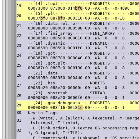
·
·
[14]
·
.text
·
·
·
·
·
·
·
·
·
·
·
·
·
PROGBITS
·
·
·
·
·
·
·
·
000
19
00073000
·
073000
·
014
bf0
·
00
·
·
AX
·
·
0
·
·
·
0
·
4096
·
·
[15]
·
.plt
·
·
·
·
·
·
·
·
·
·
·
·
·
·
PROGBITS
·
·
·
·
·
·
·
·
000
20
00087
bf
0
·
087
bf
0
·
000310
·
00
·
·
AX
·
·
0
·
·
·
0
·
16
·
·
[16]
·
.data.rel.ro
·
·
·
·
·
·
PROGBITS
·
·
·
·
·
·
·
·
000
21
00088000
·
088000
·
000580
·
00
·
·
WA
·
·
0
·
·
·
0
·
·
8
·
·
[17]
·
.fini_array
·
·
·
·
·
·
·
FINI_ARRAY
·
·
·
·
·
·
000
22
00088580
·
088580
·
000010
·
00
·
·
WA
·
·
0
·
·
·
0
·
·
8
·
·
[18]
·
.dynamic
·
·
·
·
·
·
·
·
·
·
DYNAMIC
·
·
·
·
·
·
·
·
·
000
23
00088590
·
088590
·
0001f0
·
10
·
·
WA
·
·
7
·
·
·
0
·
·
8
·
·
[19]
·
.got
·
·
·
·
·
·
·
·
·
·
·
·
·
·
PROGBITS
·
·
·
·
·
·
·
·
000
24
00088780
·
088780
·
000040
·
00
·
·
WA
·
·
0
·
·
·
0
·
·
8
·
·
[20]
·
.got.plt
·
·
·
·
·
·
·
·
·
·
PROGBITS
·
·
·
·
·
·
·
·
000
25
000887c0
·
0887c0
·
000190
·
00
·
·
WA
·
·
0
·
·
·
0
·
·
8
·
·
[21]
·
.data
·
·
·
·
·
·
·
·
·
·
·
·
·
PROGBITS
·
·
·
·
·
·
·
·
000
26
00089950
·
088950
·
0004d0
·
00
·
·
WA
·
·
0
·
·
·
0
·
·
8
·
·
[22]
·
.bss
·
·
·
·
·
·
·
·
·
·
·
·
·
·
NOBITS
·
·
·
·
·
·
·
·
·
·
000
27
00089e20
·
088e20
·
00000c
·
00
·
·
WA
·
·
0
·
·
·
0
·
·
8
·
·
[23]
·
.shstrtab
·
·
·
·
·
·
·
·
·
STRTAB
·
·
·
·
·
·
·
·
·
·
000
28
00000000
·
088e20
·
0000f6
·
00
·
·
·
·
·
·
0
·
·
·
0
·
·
1
·
·
[24]
·
.gnu_debugdata
·
·
·
·
PROGBITS
·
·
·
·
·
·
·
·
000
29
00000000
·
088f16
·
0018
1c
·
00
·
·
·
·
·
·
0
·
·
·
0
·
·
1
30
Key
·
to
·
Flags:
·
·
W
·
(write),
·
A
·
(alloc),
·
X
·
(execute),
·
M
·
(merg
31
·
(strings),
·
I
·
(info),
·
·
L
·
(link
·
order),
·
O
·
(extra
·
OS
·
processing
·
req
32
),
·
G
·
(group),
·
T
·
(TLS),
·
·
C
·
(compressed),
·
x
·
(unknown),
·
o
·
(OS
·
specifi