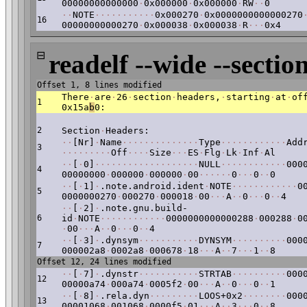
00000000000000
·
0x000000
·
0x000000
·
RW
·
·
0
·
·
NOTE
·
·
·
·
·
·
·
·
·
·
·
0x000270
·
0x0000000000000270
16
00000000000270
·
0x000038
·
0x000038
·
R
·
·
·
0x4
⊟
readelf --wide --section
Offset 1, 8 lines modified
There
·
are
·
26
·
section
·
headers,
·
starting
·
at
·
of
1
0x15a
b
0:
2
Section
·
Headers:
·
·
[Nr]
·
Name
·
·
·
·
·
·
·
·
·
·
·
·
·
·
Type
·
·
·
·
·
·
·
·
·
·
·
·
Add
3
·
·
·
·
·
·
·
·
·
Off
·
·
·
·
Size
·
·
·
ES
·
Flg
·
Lk
·
Inf
·
Al
·
·
[
·
0]
·
·
·
·
·
·
·
·
·
·
·
·
·
·
·
·
·
·
·
NULL
·
·
·
·
·
·
·
·
·
·
·
·
000
4
00000000
·
000000
·
000000
·
00
·
·
·
·
·
·
0
·
·
·
0
·
·
0
·
·
[
·
1]
·
.note.android.ident
·
NOTE
·
·
·
·
·
·
·
·
·
·
·
·
0
5
0000000270
·
000270
·
000018
·
00
·
·
·
A
·
·
0
·
·
·
0
·
·
4
·
·
[
·
2]
·
.note.gnu.build-
6
id
·
NOTE
·
·
·
·
·
·
·
·
·
·
·
·
0000000000000288
·
000288
·
0
·
00
·
·
·
A
·
·
0
·
·
·
0
·
·
4
·
·
[
·
3]
·
.dynsym
·
·
·
·
·
·
·
·
·
·
·
DYNSYM
·
·
·
·
·
·
·
·
·
·
000
7
000002a8
·
0002a8
·
000678
·
18
·
·
·
A
·
·
7
·
·
·
1
·
·
8
Offset 12, 24 lines modified
·
·
[
·
7]
·
.dynstr
·
·
·
·
·
·
·
·
·
·
·
STRTAB
·
·
·
·
·
·
·
·
·
·
000
12
00000a74
·
000a74
·
0005f2
·
00
·
·
·
A
·
·
0
·
·
·
0
·
·
1
·
·
[
·
8]
·
.rela.dyn
·
·
·
·
·
·
·
·
·
LOOS+0x2
·
·
·
·
·
·
·
·
000
13
00001068
·
001068
·
0000f5
·
01
·
·
·
A
·
·
3
·
·
·
0
·
·
8