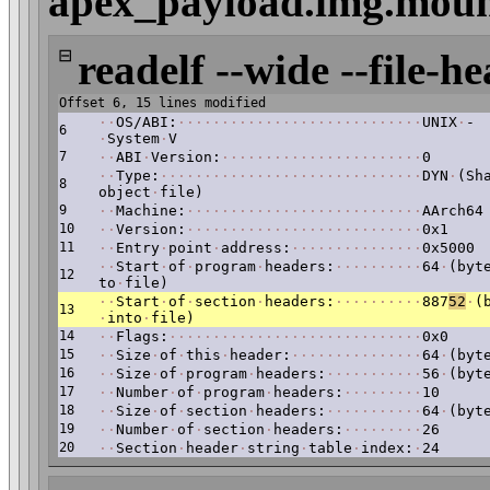
apex_payload.img.mount/
⊟
readelf --wide --file-he
Offset 6, 15 lines modified
·
·
OS/ABI:
·
·
·
·
·
·
·
·
·
·
·
·
·
·
·
·
·
·
·
·
·
·
·
·
·
·
·
·
UNIX
·
-
6
·
System
·
V
7
·
·
ABI
·
Version:
·
·
·
·
·
·
·
·
·
·
·
·
·
·
·
·
·
·
·
·
·
·
·
0
·
·
Type:
·
·
·
·
·
·
·
·
·
·
·
·
·
·
·
·
·
·
·
·
·
·
·
·
·
·
·
·
·
·
DYN
·
(Sh
8
object
·
file)
9
·
·
Machine:
·
·
·
·
·
·
·
·
·
·
·
·
·
·
·
·
·
·
·
·
·
·
·
·
·
·
·
AArch64
10
·
·
Version:
·
·
·
·
·
·
·
·
·
·
·
·
·
·
·
·
·
·
·
·
·
·
·
·
·
·
·
0x1
11
·
·
Entry
·
point
·
address:
·
·
·
·
·
·
·
·
·
·
·
·
·
·
·
0x5000
·
·
Start
·
of
·
program
·
headers:
·
·
·
·
·
·
·
·
·
·
64
·
(byt
12
to
·
file)
·
·
Start
·
of
·
section
·
headers:
·
·
·
·
·
·
·
·
·
·
887
52
·
(
13
·
into
·
file)
14
·
·
Flags:
·
·
·
·
·
·
·
·
·
·
·
·
·
·
·
·
·
·
·
·
·
·
·
·
·
·
·
·
·
0x0
15
·
·
Size
·
of
·
this
·
header:
·
·
·
·
·
·
·
·
·
·
·
·
·
·
·
64
·
(byt
16
·
·
Size
·
of
·
program
·
headers:
·
·
·
·
·
·
·
·
·
·
·
56
·
(byt
17
·
·
Number
·
of
·
program
·
headers:
·
·
·
·
·
·
·
·
·
10
18
·
·
Size
·
of
·
section
·
headers:
·
·
·
·
·
·
·
·
·
·
·
64
·
(byt
19
·
·
Number
·
of
·
section
·
headers:
·
·
·
·
·
·
·
·
·
26
20
·
·
Section
·
header
·
string
·
table
·
index:
·
24