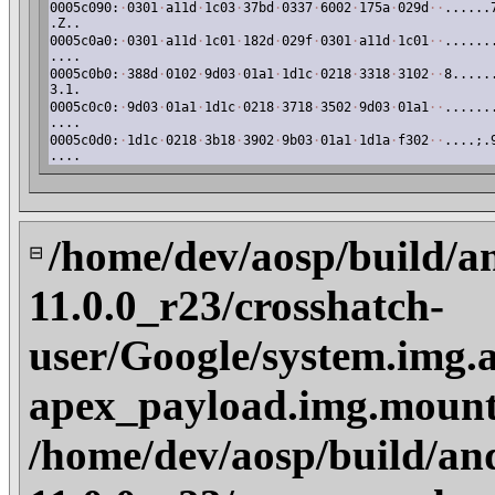
0005c090:
·
0301
·
a11d
·
1c03
·
37bd
·
0337
·
6002
·
175a
·
029d
·
·
......
.Z..
0005c0a0:
·
0301
·
a11d
·
1c01
·
182d
·
029f
·
0301
·
a11d
·
1c01
·
·
......
....
0005c0b0:
·
388d
·
0102
·
9d03
·
01a1
·
1d1c
·
0218
·
3318
·
3102
·
·
8.....
3.1.
0005c0c0:
·
9d03
·
01a1
·
1d1c
·
0218
·
3718
·
3502
·
9d03
·
01a1
·
·
......
....
0005c0d0:
·
1d1c
·
0218
·
3b18
·
3902
·
9b03
·
01a1
·
1d1a
·
f302
·
·
....;.
....
/home/dev/aosp/build/a
⊟
11.0.0_r23/crosshatch-
user/Google/system.img.
apex_payload.img.mount
/home/dev/aosp/build/an