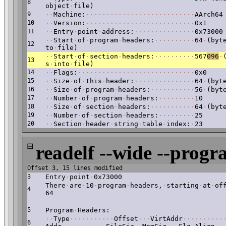
8
object
·
file)
9
·
·
Machine:
·
·
·
·
·
·
·
·
·
·
·
·
·
·
·
·
·
·
·
·
·
·
·
·
·
·
·
AArch64
10
·
·
Version:
·
·
·
·
·
·
·
·
·
·
·
·
·
·
·
·
·
·
·
·
·
·
·
·
·
·
·
0x1
11
·
·
Entry
·
point
·
address:
·
·
·
·
·
·
·
·
·
·
·
·
·
·
·
0x73000
·
·
Start
·
of
·
program
·
headers:
·
·
·
·
·
·
·
·
·
·
64
·
(byt
12
to
·
file)
·
·
Start
·
of
·
section
·
headers:
·
·
·
·
·
·
·
·
·
·
567
096
·
13
s
·
into
·
file)
14
·
·
Flags:
·
·
·
·
·
·
·
·
·
·
·
·
·
·
·
·
·
·
·
·
·
·
·
·
·
·
·
·
·
0x0
15
·
·
Size
·
of
·
this
·
header:
·
·
·
·
·
·
·
·
·
·
·
·
·
·
·
64
·
(byt
16
·
·
Size
·
of
·
program
·
headers:
·
·
·
·
·
·
·
·
·
·
·
56
·
(byt
17
·
·
Number
·
of
·
program
·
headers:
·
·
·
·
·
·
·
·
·
10
18
·
·
Size
·
of
·
section
·
headers:
·
·
·
·
·
·
·
·
·
·
·
64
·
(byt
19
·
·
Number
·
of
·
section
·
headers:
·
·
·
·
·
·
·
·
·
25
20
·
·
Section
·
header
·
string
·
table
·
index:
·
23
⊟
readelf --wide --progr
Offset 3, 15 lines modified
3
Entry
·
point
·
0x73000
There
·
are
·
10
·
program
·
headers,
·
starting
·
at
·
of
4
64
5
Program
·
Headers:
·
·
Type
·
·
·
·
·
·
·
·
·
·
·
Offset
·
·
·
VirtAddr
·
·
·
·
·
·
·
·
·
·
6