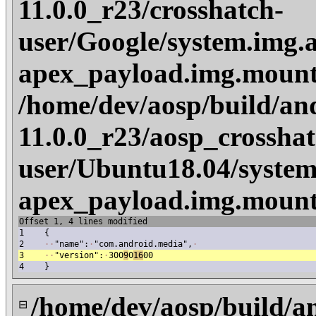
11.0.0_r23/crosshatch-
user/Google/system.img.
apex_payload.img.mount
/home/dev/aosp/build/an
11.0.0_r23/aosp_crosshat
user/Ubuntu18.04/system
apex_payload.img.mount
Offset 1, 4 lines modified
1
{
2
·
·
"name":
·
"com.android.media",
·
3
·
·
"version":
·
300
9
0
16
00
4
}
/home/dev/aosp/build/a
⊟