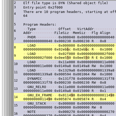
2
Elf
·
file
·
type
·
is
·
DYN
·
(Shared
·
object
·
file)
3
Entry
·
point
·
0x2f000
There
·
are
·
10
·
program
·
headers,
·
starting
·
at
·
of
4
64
5
Program
·
Headers:
·
·
Type
·
·
·
·
·
·
·
·
·
·
·
Offset
·
·
·
VirtAddr
·
·
·
·
·
·
·
·
·
·
6
Addr
·
·
·
·
·
·
·
·
·
·
·
FileSiz
·
·
MemSiz
·
·
·
Flg
·
Align
·
·
PHDR
·
·
·
·
·
·
·
·
·
·
·
0x000040
·
0x0000000000000040
7
00000000000040
·
0x000230
·
0x000230
·
R
·
·
·
0x8
·
·
LOAD
·
·
·
·
·
·
·
·
·
·
·
0x000000
·
0x0000000000000000
8
00000000000000
·
0x02eb
b
c
·
0x02eb
b
c
·
R
·
·
·
0x1000
·
·
LOAD
·
·
·
·
·
·
·
·
·
·
·
0x02f000
·
0x000000000002f000
9
0000000002f000
·
0x0ee5
5
0
·
0x0ee5
5
0
·
R
·
E
·
0x1000
·
·
LOAD
·
·
·
·
·
·
·
·
·
·
·
0x11e000
·
0x000000000011e000
10
0000000011e000
·
0x0149a8
·
0x0149a8
·
RW
·
·
0x1000
·
·
LOAD
·
·
·
·
·
·
·
·
·
·
·
0x1329a8
·
0x00000000001339a8
11
000000001339a8
·
0x000594
·
0x001064
·
RW
·
·
0x1000
·
·
DYNAMIC
·
·
·
·
·
·
·
·
0x131f78
·
0x0000000000131f78
12
00000000131f78
·
0x000230
·
0x000230
·
RW
·
·
0x8
·
·
GNU_RELRO
·
·
·
·
·
·
0x11e000
·
0x000000000011e000
13
0000000011e000
·
0x0149a8
·
0x015000
·
R
·
·
·
0x1
·
·
GNU_EH_FRAME
·
·
·
0x0114
9
8
·
0x00000000000114
9
8
14
000000000114
9
8
·
0x005874
·
0x005874
·
R
·
·
·
0x4
·
·
GNU_STACK
·
·
·
·
·
·
0x000000
·
0x0000000000000000
15
00000000000000
·
0x000000
·
0x000000
·
RW
·
·
0
·
·
NOTE
·
·
·
·
·
·
·
·
·
·
·
0x000270
·
0x0000000000000270
16
00000000000270
·
0x000038
·
0x000038
·
R
·
·
·
0x4