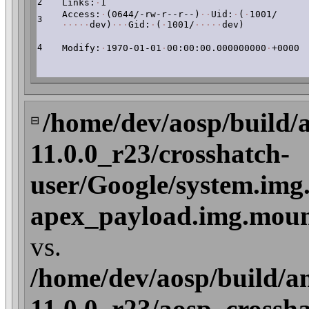
2
Links:
·
1
Access:
·
(0644/-rw-r--r--)
·
·
Uid:
·
(
·
1001/
3
·
·
·
·
·
dev)
·
·
·
Gid:
·
(
·
1001/
·
·
·
·
·
dev)
4
Modify:
·
1970-01-01
·
00:00:00.000000000
·
+0000
/home/dev/aosp/build/
⊟
11.0.0_r23/crosshatch-
user/Google/system.img
apex_payload.img.mount
vs.
/home/dev/aosp/build/a
11.0.0_r23/aosp_crossha