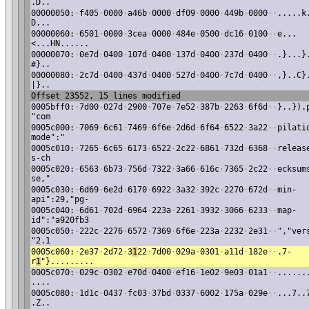
.D..
00000050:
·
f405
·
0000
·
a46b
·
0000
·
df09
·
0000
·
449b
·
0000
·
·
.....k
D...
00000060:
·
6501
·
0000
·
3cea
·
0000
·
484e
·
0500
·
dc16
·
0100
·
·
e...
<...HN......
00000070:
·
0e7d
·
0400
·
107d
·
0400
·
137d
·
0400
·
237d
·
0400
·
·
.}...}
#}..
00000080:
·
2c7d
·
0400
·
437d
·
0400
·
527d
·
0400
·
7c7d
·
0400
·
·
,}..C}
|}..
Offset 23552, 15 lines modified
0005bff0:
·
7d00
·
027d
·
2900
·
707e
·
7e52
·
387b
·
2263
·
6f6d
·
·
}..}).
"com
0005c000:
·
7069
·
6c61
·
7469
·
6f6e
·
2d6d
·
6f64
·
6522
·
3a22
·
·
pilati
mode":"
0005c010:
·
7265
·
6c65
·
6173
·
6522
·
2c22
·
6861
·
732d
·
6368
·
·
releas
s-ch
0005c020:
·
6563
·
6b73
·
756d
·
7322
·
3a66
·
616c
·
7365
·
2c22
·
·
ecksum
se,"
0005c030:
·
6d69
·
6e2d
·
6170
·
6922
·
3a32
·
392c
·
2270
·
672d
·
·
min-
api":29,"pg-
0005c040:
·
6d61
·
702d
·
6964
·
223a
·
2261
·
3932
·
3066
·
6233
·
·
map-
id":"a920fb3
0005c050:
·
222c
·
2276
·
6572
·
7369
·
6f6e
·
223a
·
2232
·
2e31
·
·
","ver
"2.1
0005c060:
·
2e37
·
2d72
·
3
1
22
·
7d00
·
029a
·
0301
·
a11d
·
182e
·
·
.7-
r
1
"}.........
0005c070:
·
029c
·
0302
·
e70d
·
0400
·
ef16
·
1e02
·
9e03
·
01a1
·
·
......
....
0005c080:
·
1d1c
·
0437
·
fc03
·
37bd
·
0337
·
6002
·
175a
·
029e
·
·
...7..
.Z..