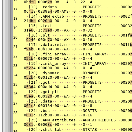
0b
df0
·
0006
28
·
08
·
·
·
A
·
·
3
·
·
22
·
·
4
·
·
[13]
·
.rodata
·
·
·
·
·
·
·
·
·
·
·
PROGBITS
·
·
·
·
·
·
·
·
0000
17
0c
41
8
·
0239a
4
·
00
·
AMS
·
·
0
·
·
·
0
·
·
8
·
·
[14]
·
.ARM.extab
·
·
·
·
·
·
·
·
PROGBITS
·
·
·
·
·
·
·
·
0002
18
2f
dbc
·
00
20a0
·
00
·
·
·
A
·
·
0
·
·
·
0
·
·
4
·
·
[15]
·
.text
·
·
·
·
·
·
·
·
·
·
·
·
·
PROGBITS
·
·
·
·
·
·
·
·
0003
19
31
e6
0
·
1c
73e0
·
00
·
·
AX
·
·
0
·
·
·
0
·
32
·
·
[16]
·
.plt
·
·
·
·
·
·
·
·
·
·
·
·
·
·
PROGBITS
·
·
·
·
·
·
·
·
001f
20
f
924
0
·
000c
7
0
·
00
·
·
AX
·
·
0
·
·
·
0
·
16
·
·
[17]
·
.data.rel.ro
·
·
·
·
·
·
PROGBITS
·
·
·
·
·
·
·
·
001f
21
f
9eb
0
·
00b304
·
00
·
·
WA
·
·
0
·
·
·
0
·
·
4
·
·
[18]
·
.fini_array
·
·
·
·
·
·
·
FINI_ARRAY
·
·
·
·
·
·
0020
22
0
51b
4
·
000070
·
00
·
·
WA
·
·
0
·
·
·
0
·
·
4
·
·
[19]
·
.init_array
·
·
·
·
·
·
·
INIT_ARRAY
·
·
·
·
·
·
0020
23
0
522
4
·
000090
·
00
·
·
WA
·
·
0
·
·
·
0
·
·
4
·
·
[20]
·
.dynamic
·
·
·
·
·
·
·
·
·
·
DYNAMIC
·
·
·
·
·
·
·
·
·
0020
24
0
52b
4
·
000120
·
08
·
·
WA
·
·
8
·
·
·
0
·
·
4
·
·
[21]
·
.got
·
·
·
·
·
·
·
·
·
·
·
·
·
·
PROGBITS
·
·
·
·
·
·
·
·
0020
25
0
53d
4
·
000ad4
·
00
·
·
WA
·
·
0
·
·
·
0
·
·
4
·
·
[22]
·
.got.plt
·
·
·
·
·
·
·
·
·
·
PROGBITS
·
·
·
·
·
·
·
·
0020
26
0
5ea
8
·
0003
20
·
00
·
·
WA
·
·
0
·
·
·
0
·
·
4
·
·
[23]
·
.data
·
·
·
·
·
·
·
·
·
·
·
·
·
PROGBITS
·
·
·
·
·
·
·
·
0020
27
0
61c
8
·
000154
·
00
·
·
WA
·
·
0
·
·
·
0
·
·
8
·
·
[24]
·
.bss
·
·
·
·
·
·
·
·
·
·
·
·
·
·
NOBITS
·
·
·
·
·
·
·
·
·
·
0020
28
0
631
c
·
312b08
·
00
·
·
WA
·
·
0
·
·
·
0
·
16
·
·
[25]
·
.ARM.attributes
·
·
·
ARM_ATTRIBUTES
·
·
0000
29
0
631
c
·
0000
3c
·
00
·
·
·
·
·
·
0
·
·
·
0
·
·
1
·
·
[26]
·
.shstrtab
·
·
·
·
·
·
·
·
·
STRTAB
·
·
·
·
·
·
·
·
·
·
0000
30