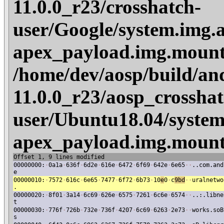
11.0.0_r23/crosshatch-
user/Google/system.img.
apex_payload.img.mount
/home/dev/aosp/build/an
11.0.0_r23/aosp_crosshat
user/Ubuntu18.04/system
apex_payload.img.mount
Offset 1, 9 lines modified
00000000:
·
0a1a
·
636f
·
6d2e
·
616e
·
6472
·
6f69
·
642e
·
6e65
·
·
..com.and
e
00000010:
·
7572
·
616c
·
6e65
·
7477
·
6f72
·
6b73
·
10
e
0
·
c
9bd
·
·
uralnetwo
.
00000020:
·
8f01
·
3a14
·
6c69
·
626e
·
6575
·
7261
·
6c6e
·
6574
·
·
..:.libne
t
00000030:
·
776f
·
726b
·
732e
·
736f
·
4207
·
6c69
·
6263
·
2e73
·
·
works.soB
s