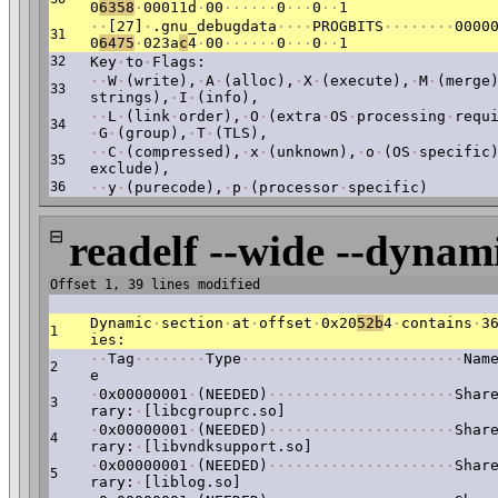
0
6358
·
00011d
·
00
·
·
·
·
·
·
0
·
·
·
0
·
·
1
·
·
[27]
·
.gnu_debugdata
·
·
·
·
PROGBITS
·
·
·
·
·
·
·
·
0000
31
0
6475
·
023a
c
4
·
00
·
·
·
·
·
·
0
·
·
·
0
·
·
1
32
Key
·
to
·
Flags:
·
·
W
·
(write),
·
A
·
(alloc),
·
X
·
(execute),
·
M
·
(merge
33
strings),
·
I
·
(info),
·
·
L
·
(link
·
order),
·
O
·
(extra
·
OS
·
processing
·
requ
34
·
G
·
(group),
·
T
·
(TLS),
·
·
C
·
(compressed),
·
x
·
(unknown),
·
o
·
(OS
·
specific
35
exclude),
36
·
·
y
·
(purecode),
·
p
·
(processor
·
specific)
⊟
readelf --wide --dynami
Offset 1, 39 lines modified
Dynamic
·
section
·
at
·
offset
·
0x20
52b
4
·
contains
·
3
1
ies:
·
·
Tag
·
·
·
·
·
·
·
·
Type
·
·
·
·
·
·
·
·
·
·
·
·
·
·
·
·
·
·
·
·
·
·
·
·
·
Nam
2
e
·
0x00000001
·
(NEEDED)
·
·
·
·
·
·
·
·
·
·
·
·
·
·
·
·
·
·
·
·
·
Shar
3
rary:
·
[libcgrouprc.so]
·
0x00000001
·
(NEEDED)
·
·
·
·
·
·
·
·
·
·
·
·
·
·
·
·
·
·
·
·
·
Shar
4
rary:
·
[libvndksupport.so]
·
0x00000001
·
(NEEDED)
·
·
·
·
·
·
·
·
·
·
·
·
·
·
·
·
·
·
·
·
·
Shar
5
rary:
·
[liblog.so]