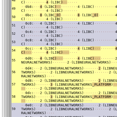
48
C)
·
·
·
·
·
·
·
·
·
·
4
·
(LIBC
)
·
·
·
·
·
·
·
·
·
0b8:
·
·
·
4
·
(LIBC
)
·
·
·
·
·
·
·
·
·
·
4
·
(LIBC)
·
·
·
·
·
·
·
·
·
·
49
C)
·
·
·
·
·
·
·
·
·
·
4
·
(LIBC)
·
·
·
·
·
·
·
·
·
0bc:
·
·
·
8
·
(LIBC
_O)
·
·
·
·
·
·
·
·
8
·
(LIBC
_O)
·
·
·
·
·
·
·
·
50
C)
·
·
·
·
·
·
·
·
·
·
4
·
(LIBC)
·
·
·
·
·
·
·
·
·
0c0:
·
·
·
4
·
(LIBC)
·
·
·
·
·
·
·
·
·
·
4
·
(LIBC)
·
·
·
·
·
·
·
·
·
·
51
C)
·
·
·
·
·
·
·
·
·
·
4
·
(LIBC)
·
·
·
·
·
·
·
·
·
0c4:
·
·
·
4
·
(LIBC)
·
·
·
·
·
·
·
·
·
·
4
·
(LIBC)
·
·
·
·
·
·
·
·
·
·
52
C)
·
·
·
·
·
·
·
·
·
·
4
·
(LIBC)
·
·
·
·
·
·
·
·
·
0c8:
·
·
·
4
·
(LIBC)
·
·
·
·
·
·
·
·
·
·
4
·
(LIBC)
·
·
·
·
·
·
·
·
·
·
53
C)
·
·
·
·
·
·
·
·
·
·
4
·
(LIBC)
·
·
·
·
·
·
·
·
·
0cc:
·
·
·
4
·
(LIBC)
·
·
·
·
·
·
·
·
·
·
4
·
(LIB
C)
·
·
·
·
·
·
·
·
·
·
54
C)
·
·
·
·
·
·
·
·
·
·
4
·
(LIB
C)
·
·
·
·
·
·
·
·
·
0d0:
·
·
·
4
·
(LIB
C)
·
·
·
·
·
·
·
·
·
·
4
·
(LIB
C)
·
·
·
·
·
·
·
·
·
·
55
NEURALNETWORKS)
·
·
·
·
·
·
·
2
·
(LIBNEURALNETWORKS)
·
·
·
·
0d4:
·
·
·
2
·
(LIBNEURALNETWORKS)
·
·
·
·
·
·
·
2
·
(LIBNE
56
TWORKS)
·
·
·
·
·
·
·
2
·
(LIBNEURALNETWORKS)
·
·
·
·
·
·
·
2
·
(
RALNETWORKS)
·
·
·
·
·
·
0d8:
·
·
·
2
·
(LIBNEURALNETWORKS)
·
·
·
·
·
·
·
2
·
(LIBNE
57
TWORKS)
·
·
·
·
·
·
·
3
·
(LIBNEURALNETWORKS
_PLATFORM
)
·
·
·
·
·
·
·
·
·
·
2
·
(LIBNEURALNETWORKS)
·
·
·
·
·
·
0dc:
·
·
·
2
·
(LIBNEURALNETWORKS)
·
·
·
·
·
·
·
2
·
(LIBNE
58
TWORKS)
·
·
·
·
·
·
·
3
·
(LIBNEURALNETWORKS
_PLATFORM
)
·
·
·
·
·
·
·
·
·
·
2
·
(LIBNEURALNETWORKS)
·
·
·
·
·
·
0e0:
·
·
·
2
·
(LIBNEURALNETWORKS)
·
·
·
·
·
·
·
2
·
(LIBNE
59
TWORKS)
·
·
·
·
·
·
·
2
·
(LIBNEURALNETWORKS)
·
·
·
·
·
·
·
2
·
(
RALNETWORKS)
·
·
·
·