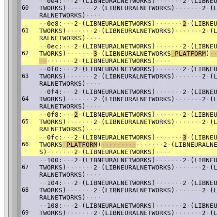
·
·
0e4:
·
·
·
2
·
(LIBNEURALNETWORKS)
·
·
·
·
·
·
·
2
·
(LIBNE
60
TWORKS)
·
·
·
·
·
·
·
2
·
(LIBNEURALNETWORKS)
·
·
·
·
·
·
·
2
·
(
RALNETWORKS)
·
·
·
·
·
·
0e8:
·
·
·
2
·
(LIBNEURALNETWORKS)
·
·
·
·
·
·
·
2
·
(LIBNE
61
TWORKS)
·
·
·
·
·
·
·
2
·
(LIBNEURALNETWORKS)
·
·
·
·
·
·
·
2
·
(
RALNETWORKS)
·
·
·
·
·
·
0ec:
·
·
·
2
·
(LIBNEURALNETWORKS)
·
·
·
·
·
·
·
2
·
(LIBNE
62
TWORKS)
·
·
·
·
·
·
·
3
·
(LIBNEURALNETWORKS
_PLATFORM
)
·
·
·
·
·
·
·
·
·
·
2
·
(LIBNEURALNETWORKS)
·
·
·
·
·
·
0f0:
·
·
·
2
·
(LIBNEURALNETWORKS)
·
·
·
·
·
·
·
2
·
(LIBNE
63
TWORKS)
·
·
·
·
·
·
·
2
·
(LIBNEURALNETWORKS)
·
·
·
·
·
·
·
2
·
(
RALNETWORKS)
·
·
·
·
·
·
0f4:
·
·
·
2
·
(LIBNEURALNETWORKS)
·
·
·
·
·
·
·
2
·
(LIBNE
64
TWORKS)
·
·
·
·
·
·
·
2
·
(LIBNEURALNETWORKS)
·
·
·
·
·
·
·
2
·
(
RALNETWORKS)
·
·
·
·
·
·
0f8:
·
·
·
2
·
(LIBNEURALNETWORKS)
·
·
·
·
·
·
·
2
·
(LIBNE
65
TWORKS)
·
·
·
·
·
·
·
2
·
(LIBNEURALNETWORKS)
·
·
·
·
·
·
·
2
·
(
RALNETWORKS)
·
·
·
·
·
·
0fc:
·
·
·
2
·
(LIBNEURALNETWORKS)
·
·
·
·
·
·
·
3
·
(LIBNE
66
TWORKS
_PLATFORM
)
·
·
·
·
·
·
·
·
·
·
·
·
·
·
·
·
2
·
(LIBNEURALN
S)
·
·
·
·
·
·
·
2
·
(LIBNEURALNETWORKS)
·
·
·
·
·
·
100:
·
·
·
2
·
(LIBNEURALNETWORKS)
·
·
·
·
·
·
·
2
·
(LIBNE
67
TWORKS)
·
·
·
·
·
·
·
2
·
(LIBNEURALNETWORKS)
·
·
·
·
·
·
·
2
·
(
RALNETWORKS)
·
·
·
·
·
·
104:
·
·
·
2
·
(LIBNEURALNETWORKS)
·
·
·
·
·
·
·
2
·
(LIBNE
68
TWORKS)
·
·
·
·
·
·
·
2
·
(LIBNEURALNETWORKS)
·
·
·
·
·
·
·
2
·
(
RALNETWORKS)
·
·
·
·
·
·
108:
·
·
·
2
·
(LIBNEURALNETWORKS)
·
·
·
·
·
·
·
2
·
(LIBNE
69
TWORKS)
·
·
·
·
·
·
·
2
·
(LIBNEURALNETWORKS)
·
·
·
·
·
·
·
2
·
(