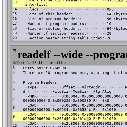
·
·
Start
·
of
·
section
·
headers:
·
·
·
·
·
·
·
·
·
·
31372
96
·
13
·
into
·
file)
14
·
·
Flags:
·
·
·
·
·
·
·
·
·
·
·
·
·
·
·
·
·
·
·
·
·
·
·
·
·
·
·
·
·
0x0
15
·
·
Size
·
of
·
this
·
header:
·
·
·
·
·
·
·
·
·
·
·
·
·
·
·
64
·
(byte
16
·
·
Size
·
of
·
program
·
headers:
·
·
·
·
·
·
·
·
·
·
·
56
·
(byte
17
·
·
Number
·
of
·
program
·
headers:
·
·
·
·
·
·
·
·
·
10
18
·
·
Size
·
of
·
section
·
headers:
·
·
·
·
·
·
·
·
·
·
·
64
·
(byte
19
·
·
Number
·
of
·
section
·
headers:
·
·
·
·
·
·
·
·
·
28
20
·
·
Section
·
header
·
string
·
table
·
index:
·
26
⊟
readelf --wide --progr
Offset 3, 15 lines modified
3
Entry
·
point
·
0x66000
4
There
·
are
·
10
·
program
·
headers,
·
starting
·
at
·
off
5
Program
·
Headers:
·
·
Type
·
·
·
·
·
·
·
·
·
·
·
Offset
·
·
·
VirtAddr
·
·
·
·
·
·
·
·
·
·
·
6
dr
·
·
·
·
·
·
·
·
·
·
·
FileSiz
·
·
MemSiz
·
·
·
Flg
·
Align
·
·
PHDR
·
·
·
·
·
·
·
·
·
·
·
0x000040
·
0x0000000000000040
·
7
000000000040
·
0x000230
·
0x000230
·
R
·
·
·
0x8
·
·
LOAD
·
·
·
·
·
·
·
·
·
·
·
0x000000
·
0x0000000000000000
·
8
000000000000
·
0x06534c
·
0x06534c
·
R
·
·
·
0x1000
·
·
LOAD
·
·
·
·
·
·
·
·
·
·
·
0x066000
·
0x0000000000066000
·
9
000000066000
·
0x261d
4
0
·
0x261d
4
0
·
R
·
E
·
0x1000
·
·
LOAD
·
·
·
·
·
·
·
·
·
·
·
0x2c8000
·
0x00000000002c8000
·
10