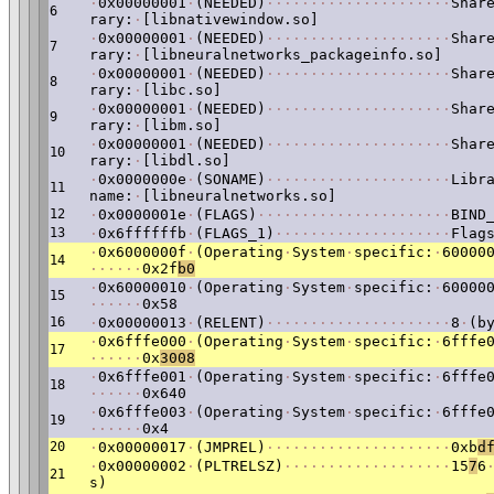
·
0x00000001
·
(NEEDED)
·
·
·
·
·
·
·
·
·
·
·
·
·
·
·
·
·
·
·
·
·
Shar
6
rary:
·
[libnativewindow.so]
·
0x00000001
·
(NEEDED)
·
·
·
·
·
·
·
·
·
·
·
·
·
·
·
·
·
·
·
·
·
Shar
7
rary:
·
[libneuralnetworks_packageinfo.so]
·
0x00000001
·
(NEEDED)
·
·
·
·
·
·
·
·
·
·
·
·
·
·
·
·
·
·
·
·
·
Shar
8
rary:
·
[libc.so]
·
0x00000001
·
(NEEDED)
·
·
·
·
·
·
·
·
·
·
·
·
·
·
·
·
·
·
·
·
·
Shar
9
rary:
·
[libm.so]
·
0x00000001
·
(NEEDED)
·
·
·
·
·
·
·
·
·
·
·
·
·
·
·
·
·
·
·
·
·
Shar
10
rary:
·
[libdl.so]
·
0x0000000e
·
(SONAME)
·
·
·
·
·
·
·
·
·
·
·
·
·
·
·
·
·
·
·
·
·
Libr
11
name:
·
[libneuralnetworks.so]
12
·
0x0000001e
·
(FLAGS)
·
·
·
·
·
·
·
·
·
·
·
·
·
·
·
·
·
·
·
·
·
·
BIND
13
·
0x6ffffffb
·
(FLAGS_1)
·
·
·
·
·
·
·
·
·
·
·
·
·
·
·
·
·
·
·
·
Flag
·
0x6000000f
·
(Operating
·
System
·
specific:
·
60000
14
·
·
·
·
·
·
0x2f
b0
·
0x60000010
·
(Operating
·
System
·
specific:
·
60000
15
·
·
·
·
·
·
0x58
16
·
0x00000013
·
(RELENT)
·
·
·
·
·
·
·
·
·
·
·
·
·
·
·
·
·
·
·
·
·
8
·
(b
·
0x6fffe000
·
(Operating
·
System
·
specific:
·
6fffe
17
·
·
·
·
·
·
0x
3008
·
0x6fffe001
·
(Operating
·
System
·
specific:
·
6fffe
18
·
·
·
·
·
·
0x640
·
0x6fffe003
·
(Operating
·
System
·
specific:
·
6fffe
19
·
·
·
·
·
·
0x4
20
·
0x00000017
·
(JMPREL)
·
·
·
·
·
·
·
·
·
·
·
·
·
·
·
·
·
·
·
·
·
0xb
d
·
0x00000002
·
(PLTRELSZ)
·
·
·
·
·
·
·
·
·
·
·
·
·
·
·
·
·
·
·
15
7
6
21
s)