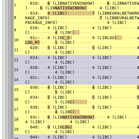
·
·
010:
·
·
·
6
·
(LIBNATIVEWINDOW)
·
·
·
·
·
6
·
(LIBNATIVE
7
)
·
·
·
·
·
6
·
(LIB
NATIVE
WINDOW)
·
·
·
·
·
4
·
(LIBC)
·
·
·
·
·
·
·
·
·
014:
·
·
·
4
·
(LIBC)
·
·
·
·
·
·
·
·
·
·
7
·
(LIBNEURALNETWOR
8
KAGE_INFO)
·
·
·
·
·
·
·
·
·
·
·
·
·
·
·
·
·
·
·
·
7
·
(LIBNEURALNET
PACKAGE_INFO)
·
·
·
·
·
·
·
·
·
·
·
·
·
·
·
·
·
·
·
·
4
·
(LIBC)
·
·
·
·
·
·
018:
·
·
·
4
·
(LIBC)
·
·
·
·
·
·
·
·
·
·
4
·
(LIBC)
·
·
·
·
·
·
·
·
·
·
9
C)
·
·
·
·
·
·
·
·
·
·
4
·
(LIBC
)
·
·
·
·
·
·
·
·
·
01c:
·
·
·
8
·
(LIB
C_O
)
·
·
·
·
·
·
·
·
9
·
(LIBLOG
)
·
·
·
·
·
·
·
·
10
LOG_M)
·
·
·
·
·
·
5
·
(LIBC)
·
·
·
·
·
·
·
·
·
020:
·
·
·
5
·
(LIBC)
·
·
·
·
·
·
·
·
·
·
5
·
(LIBC)
·
·
·
·
·
·
·
·
·
·
11
C)
·
·
·
·
·
·
·
·
·
·
4
·
(LIBC)
·
·
·
·
·
·
·
·
·
024:
·
·
·
4
·
(LIBC)
·
·
·
·
·
·
·
·
·
·
4
·
(LIBC)
·
·
·
·
·
·
·
·
·
·
12
C)
·
·
·
·
·
·
·
·
·
·
4
·
(LIBC)
·
·
·
·
·
·
·
·
·
028:
·
·
·
4
·
(LIBC)
·
·
·
·
·
·
·
·
·
·
4
·
(LIBC)
·
·
·
·
·
·
·
·
·
·
13
C)
·
·
·
·
·
·
·
·
·
·
4
·
(LIBC)
·
·
·
·
·
·
·
·
·
02c:
·
·
·
4
·
(LIBC)
·
·
·
·
·
·
·
·
·
·
4
·
(LIBC)
·
·
·
·
·
·
·
·
·
·
14
C)
·
·
·
·
·
·
·
·
·
·
4
·
(LIBC)
·
·
·
·
·
·
·
·
·
030:
·
·
·
4
·
(LIBC)
·
·
·
·
·
·
·
·
·
·
4
·
(LIBC)
·
·
·
·
·
·
·
·
·
·
15
C)
·
·
·
·
·
·
·
·
·
·
5
·
(LIBC)
·
·
·
·
·
·
·
·
·
034:
·
·
·
5
·
(LIBC)
·
·
·
·
·
·
·
·
·
·
5
·
(LIBC)
·
·
·
·
·
·
·
·
·
·
16
C)
·
·
·
·
·
·
·
·
·
·
5
·
(LIB
C)
·
·
·
·
·
·
·
·
·
038:
·
·
·
5
·
(LIBC)
·
·
·
·
·
·
·
·
·
·
5
·
(LIBC)
·
·
·
·
·
·
·
·
·
·
17
C)
·
·
·
·
·
·
·
·
·
·
4
·
(LIB
C)
·
·
·
·
·
·
·
·
·
03c:
·
·
·
6
·
(LIB
NATIVE
WINDOW)
·
·
·
·
·
4
·
(LIBC)
·
·
·
·
18
4
·
(LIBC)
·
·
·
·
·
·
·
·
·
·
4
·
(LIBC)
·
·
·
·
·
·
·
·
·
040:
·
·
·
9
·
(LIB
LOG)
·
·
·
·
·
·
·
·
4
·
(LIBC)
·
·
·
·
·
·
·
·
·
·
19
C)
·
·
·
·
·
·
·
·
·
·
4
·
(LIBC)
·
·
·
·
·
·
·
·
·
044:
·
·
·
4
·
(LIBC)
·
·
·
·
·
·
·
·
·
·
4
·
(LIBC)
·
·
·
·
·
·
·
·
·
·