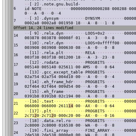
·
·
[
·
2]
·
.note.gnu.build-
6
id
·
NOTE
·
·
·
·
·
·
·
·
·
·
·
·
0000000000000288
·
000288
·
00
0
·
·
·
A
·
·
0
·
·
·
0
·
·
4
·
·
[
·
3]
·
.dynsym
·
·
·
·
·
·
·
·
·
·
·
DYNSYM
·
·
·
·
·
·
·
·
·
·
0000
7
0002a8
·
0002a8
·
001950
·
18
·
·
·
A
·
·
8
·
·
·
1
·
·
8
Offset 14, 24 lines modified
·
·
[
·
9]
·
.rela.dyn
·
·
·
·
·
·
·
·
·
LOOS+0x2
·
·
·
·
·
·
·
·
0000
14
003878
·
003878
·
00008f
·
01
·
·
·
A
·
·
3
·
·
·
0
·
·
8
·
·
[10]
·
.relr.dyn
·
·
·
·
·
·
·
·
·
LOOS+0xfffff00
·
·
0000
15
003908
·
003908
·
000630
·
08
·
·
·
A
·
·
0
·
·
·
0
·
·
8
·
·
[11]
·
.rela.plt
·
·
·
·
·
·
·
·
·
RELA
·
·
·
·
·
·
·
·
·
·
·
·
0000
16
003f38
·
003f38
·
001200
·
18
·
·
·
A
·
·
3
·
·
23
·
·
8
·
·
[12]
·
.rodata
·
·
·
·
·
·
·
·
·
·
·
PROGBITS
·
·
·
·
·
·
·
·
0000
17
005140
·
005140
·
025611
·
00
·
AMS
·
·
0
·
·
·
0
·
64
·
·
[13]
·
.gcc_except_table
·
PROGBITS
·
·
·
·
·
·
·
·
0000
18
02a754
·
02a754
·
004d10
·
00
·
·
·
A
·
·
0
·
·
·
0
·
·
4
·
·
[14]
·
.eh_frame_hdr
·
·
·
·
·
PROGBITS
·
·
·
·
·
·
·
·
0000
19
02f464
·
02f464
·
009d54
·
00
·
·
·
A
·
·
0
·
·
·
0
·
·
4
·
·
[15]
·
.eh_frame
·
·
·
·
·
·
·
·
·
PROGBITS
·
·
·
·
·
·
·
·
0000
20
0391b8
·
0391b8
·
02c194
·
00
·
·
·
A
·
·
0
·
·
·
0
·
·
8
·
·
[16]
·
.text
·
·
·
·
·
·
·
·
·
·
·
·
·
PROGBITS
·
·
·
·
·
·
·
·
0000
21
066000
·
066000
·
2611
14
·
00
·
·
AX
·
·
0
·
·
·
0
·
64
·
·
[17]
·
.plt
·
·
·
·
·
·
·
·
·
·
·
·
·
·
PROGBITS
·
·
·
·
·
·
·
·
0000
22
2c71
2
0
·
2c71
2
0
·
000c20
·
00
·
·
AX
·
·
0
·
·
·
0
·
16
·
·
[18]
·
.data.rel.ro
·
·
·
·
·
·
PROGBITS
·
·
·
·
·
·
·
·
0000
23
2c8000
·
2c8000
·
016538
·
00
·
·
WA
·
·
0
·
·
·
0
·
·
8
·
·
[19]
·
.fini_array
·
·
·
·
·
·
·
FINI_ARRAY
·
·
·
·
·
·
0000
24
2de538
·
2de538
·
0000e0
·
00
·
·
WA
·
·
0
·
·
·
0
·
·
8