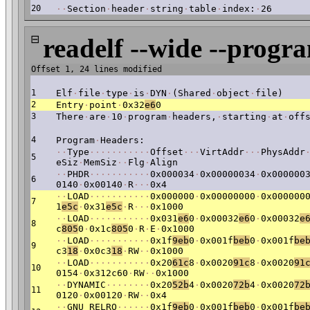
20
·
·
Section
·
header
·
string
·
table
·
index:
·
26
⊟
readelf --wide --progr
Offset 1, 24 lines modified
1
Elf
·
file
·
type
·
is
·
DYN
·
(Shared
·
object
·
file)
2
Entry
·
point
·
0x32
e6
0
3
There
·
are
·
10
·
program
·
headers,
·
starting
·
at
·
off
4
Program
·
Headers:
·
·
Type
·
·
·
·
·
·
·
·
·
·
·
Offset
·
·
·
VirtAddr
·
·
·
PhysAddr
5
eSiz
·
MemSiz
·
·
Flg
·
Align
·
·
PHDR
·
·
·
·
·
·
·
·
·
·
·
0x000034
·
0x00000034
·
0x000000
6
0140
·
0x00140
·
R
·
·
·
0x4
·
·
LOAD
·
·
·
·
·
·
·
·
·
·
·
0x000000
·
0x00000000
·
0x000000
7
1
e5c
·
0x31
e5c
·
R
·
·
·
0x1000
·
·
LOAD
·
·
·
·
·
·
·
·
·
·
·
0x031
e6
0
·
0x00032
e6
0
·
0x00032
e
8
c
805
0
·
0x1c
805
0
·
R
·
E
·
0x1000
·
·
LOAD
·
·
·
·
·
·
·
·
·
·
·
0x1f
9eb
0
·
0x001f
beb
0
·
0x001f
be
9
c3
18
·
0x0c3
18
·
RW
·
·
0x1000
·
·
LOAD
·
·
·
·
·
·
·
·
·
·
·
0x20
61c
8
·
0x0020
91c
8
·
0x0020
91
10
0154
·
0x312c60
·
RW
·
·
0x1000
·
·
DYNAMIC
·
·
·
·
·
·
·
·
0x20
52b
4
·
0x0020
72b
4
·
0x0020
72
11
0120
·
0x00120
·
RW
·
·
0x4
·
·
GNU_RELRO
·
·
·
·
·
·
0x1f
9eb
0
·
0x001f
beb
0
·
0x001f
be