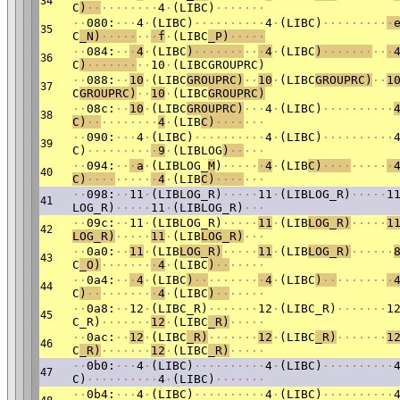
34
C
)
·
·
·
·
·
·
·
·
·
·
4
·
(LIBC)
·
·
·
·
·
·
·
·
·
080:
·
·
·
4
·
(LIBC)
·
·
·
·
·
·
·
·
·
·
4
·
(LIBC)
·
·
·
·
·
·
·
·
·
·
35
C
_N)
·
·
·
·
·
·
·
·
f
·
(LIBC
_P)
·
·
·
·
·
·
·
084:
·
·
·
4
·
(LIBC
)
·
·
·
·
·
·
·
·
·
·
4
·
(LIBC
)
·
·
·
·
·
·
·
·
·
·
36
C
)
·
·
·
·
·
·
·
·
·
10
·
(LIBCGROUPRC)
·
·
088:
·
·
10
·
(LIBC
GROUPRC)
·
·
10
·
(LIBC
GROUPRC)
·
·
1
37
C
GROUPRC)
·
·
10
·
(LIBC
GROUPRC)
·
·
08c:
·
·
10
·
(LIBC
GROUPRC)
·
·
·
4
·
(LIBC)
·
·
·
·
·
·
·
·
·
·
38
C)
·
·
·
·
·
·
·
·
·
·
4
·
(LIB
C)
·
·
·
·
·
·
·
·
·
090:
·
·
·
4
·
(LIBC)
·
·
·
·
·
·
·
·
·
·
4
·
(LIBC)
·
·
·
·
·
·
·
·
·
·
39
C)
·
·
·
·
·
·
·
·
·
·
9
·
(LIBLOG
)
·
·
·
·
·
·
·
094:
·
·
·
a
·
(LIBLOG_
M
)
·
·
·
·
·
·
4
·
(LIB
C)
·
·
·
·
·
·
·
·
·
·
40
C)
·
·
·
·
·
·
·
·
·
·
4
·
(LIB
C)
·
·
·
·
·
·
·
·
·
098:
·
·
11
·
(LIBLOG_R)
·
·
·
·
·
11
·
(LIBLOG_R)
·
·
·
·
·
1
41
LOG_R)
·
·
·
·
·
11
·
(LIBLOG_R)
·
·
·
·
·
09c:
·
·
11
·
(LIBLOG_R)
·
·
·
·
·
11
·
(LIB
LOG_R)
·
·
·
·
·
1
42
LOG_R)
·
·
·
·
·
11
·
(LIB
LOG_R)
·
·
·
·
·
0a0:
·
·
11
·
(LIB
LOG_R)
·
·
·
·
·
11
·
(LIB
LOG_R)
·
·
·
·
·
·
43
C
_O)
·
·
·
·
·
·
·
·
4
·
(LIBC
)
·
·
·
·
·
·
·
·
·
0a4:
·
·
·
4
·
(LIBC
)
·
·
·
·
·
·
·
·
·
·
4
·
(LIBC
)
·
·
·
·
·
·
·
·
·
·
44
C
)
·
·
·
·
·
·
·
·
·
·
4
·
(LIBC
)
·
·
·
·
·
·
·
·
·
0a8:
·
·
12
·
(LIBC_R)
·
·
·
·
·
·
·
12
·
(LIBC_R)
·
·
·
·
·
·
·
1
45
C_R)
·
·
·
·
·
·
·
12
·
(LIBC
_R)
·
·
·
·
·
·
·
0ac:
·
·
12
·
(LIBC
_R)
·
·
·
·
·
·
·
12
·
(LIBC
_R)
·
·
·
·
·
·
·
1
46
C
_R)
·
·
·
·
·
·
·
12
·
(LIBC
_R)
·
·
·
·
·
·
·
0b0:
·
·
·
4
·
(LIBC)
·
·
·
·
·
·
·
·
·
·
4
·
(LIBC)
·
·
·
·
·
·
·
·
·
·
47
C)
·
·
·
·
·
·
·
·
·
·
4
·
(LIBC)
·
·
·
·
·
·
·
·
·
0b4:
·
·
·
4
·
(LIBC)
·
·
·
·
·
·
·
·
·
·
4
·
(LIBC)
·
·
·
·
·
·
·
·
·
·