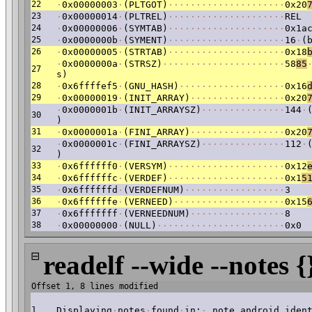
22
·
0x00000003
·
(PLTGOT)
·
·
·
·
·
·
·
·
·
·
·
·
·
·
·
·
·
·
·
·
·
0x20
23
·
0x00000014
·
(PLTREL)
·
·
·
·
·
·
·
·
·
·
·
·
·
·
·
·
·
·
·
·
·
REL
24
·
0x00000006
·
(SYMTAB)
·
·
·
·
·
·
·
·
·
·
·
·
·
·
·
·
·
·
·
·
·
0x1a
25
·
0x0000000b
·
(SYMENT)
·
·
·
·
·
·
·
·
·
·
·
·
·
·
·
·
·
·
·
·
·
16
·
(
26
·
0x00000005
·
(STRTAB)
·
·
·
·
·
·
·
·
·
·
·
·
·
·
·
·
·
·
·
·
·
0x18
·
0x0000000a
·
(STRSZ)
·
·
·
·
·
·
·
·
·
·
·
·
·
·
·
·
·
·
·
·
·
·
58
85
27
s)
28
·
0x6ffffef5
·
(GNU_HASH)
·
·
·
·
·
·
·
·
·
·
·
·
·
·
·
·
·
·
·
0x16
29
·
0x00000019
·
(INIT_ARRAY)
·
·
·
·
·
·
·
·
·
·
·
·
·
·
·
·
·
0x20
·
0x0000001b
·
(INIT_ARRAYSZ)
·
·
·
·
·
·
·
·
·
·
·
·
·
·
·
144
·
30
)
31
·
0x0000001a
·
(FINI_ARRAY)
·
·
·
·
·
·
·
·
·
·
·
·
·
·
·
·
·
0x20
·
0x0000001c
·
(FINI_ARRAYSZ)
·
·
·
·
·
·
·
·
·
·
·
·
·
·
·
112
·
32
)
33
·
0x6ffffff0
·
(VERSYM)
·
·
·
·
·
·
·
·
·
·
·
·
·
·
·
·
·
·
·
·
·
0x12
34
·
0x6ffffffc
·
(VERDEF)
·
·
·
·
·
·
·
·
·
·
·
·
·
·
·
·
·
·
·
·
·
0x1
5
35
·
0x6ffffffd
·
(VERDEFNUM)
·
·
·
·
·
·
·
·
·
·
·
·
·
·
·
·
·
·
3
36
·
0x6ffffffe
·
(VERNEED)
·
·
·
·
·
·
·
·
·
·
·
·
·
·
·
·
·
·
·
·
0x15
37
·
0x6fffffff
·
(VERNEEDNUM)
·
·
·
·
·
·
·
·
·
·
·
·
·
·
·
·
·
8
38
·
0x00000000
·
(NULL)
·
·
·
·
·
·
·
·
·
·
·
·
·
·
·
·
·
·
·
·
·
·
·
0x0
⊟
readelf --wide --notes {
Offset 1, 8 lines modified
1
Displaying
·
notes
·
found
·
in:
·
.note.android.iden