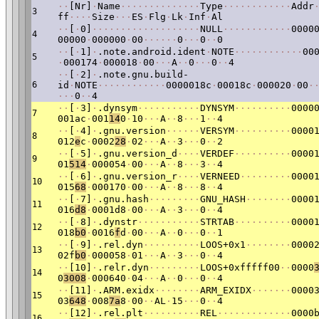
·
·
[Nr]
·
Name
·
·
·
·
·
·
·
·
·
·
·
·
·
·
Type
·
·
·
·
·
·
·
·
·
·
·
·
Addr
3
ff
·
·
·
·
Size
·
·
·
ES
·
Flg
·
Lk
·
Inf
·
Al
·
·
[
·
0]
·
·
·
·
·
·
·
·
·
·
·
·
·
·
·
·
·
·
·
NULL
·
·
·
·
·
·
·
·
·
·
·
·
0000
4
00000
·
000000
·
00
·
·
·
·
·
·
0
·
·
·
0
·
·
0
·
·
[
·
1]
·
.note.android.ident
·
NOTE
·
·
·
·
·
·
·
·
·
·
·
·
00
5
·
000174
·
000018
·
00
·
·
·
A
·
·
0
·
·
·
0
·
·
4
·
·
[
·
2]
·
.note.gnu.build-
6
id
·
NOTE
·
·
·
·
·
·
·
·
·
·
·
·
0000018c
·
00018c
·
000020
·
00
·
·
·
·
0
·
·
4
·
·
[
·
3]
·
.dynsym
·
·
·
·
·
·
·
·
·
·
·
DYNSYM
·
·
·
·
·
·
·
·
·
·
0000
7
001ac
·
001
14
0
·
10
·
·
·
A
·
·
8
·
·
·
1
·
·
4
·
·
[
·
4]
·
.gnu.version
·
·
·
·
·
·
VERSYM
·
·
·
·
·
·
·
·
·
·
0000
8
012
e
c
·
0002
28
·
02
·
·
·
A
·
·
3
·
·
·
0
·
·
2
·
·
[
·
5]
·
.gnu.version_d
·
·
·
·
VERDEF
·
·
·
·
·
·
·
·
·
·
0000
9
01
514
·
000054
·
00
·
·
·
A
·
·
8
·
·
·
3
·
·
4
·
·
[
·
6]
·
.gnu.version_r
·
·
·
·
VERNEED
·
·
·
·
·
·
·
·
·
0000
10
015
68
·
000170
·
00
·
·
·
A
·
·
8
·
·
·
8
·
·
4
·
·
[
·
7]
·
.gnu.hash
·
·
·
·
·
·
·
·
·
GNU_HASH
·
·
·
·
·
·
·
·
0000
11
016
d8
·
0001d8
·
00
·
·
·
A
·
·
3
·
·
·
0
·
·
4
·
·
[
·
8]
·
.dynstr
·
·
·
·
·
·
·
·
·
·
·
STRTAB
·
·
·
·
·
·
·
·
·
·
0000
12
018
b0
·
0016
f
d
·
00
·
·
·
A
·
·
0
·
·
·
0
·
·
1
·
·
[
·
9]
·
.rel.dyn
·
·
·
·
·
·
·
·
·
·
LOOS+0x1
·
·
·
·
·
·
·
·
0000
13
02f
b0
·
000058
·
01
·
·
·
A
·
·
3
·
·
·
0
·
·
4
·
·
[10]
·
.relr.dyn
·
·
·
·
·
·
·
·
·
LOOS+0xfffff00
·
·
0000
14
0
3008
·
000640
·
04
·
·
·
A
·
·
0
·
·
·
0
·
·
4
·
·
[11]
·
.ARM.exidx
·
·
·
·
·
·
·
·
ARM_EXIDX
·
·
·
·
·
·
·
0000
15
03
648
·
008
7a
8
·
00
·
·
AL
·
15
·
·
·
0
·
·
4
·
·
[12]
·
.rel.plt
·
·
·
·
·
·
·
·
·
·
REL
·
·
·
·
·
·
·
·
·
·
·
·
·
0000
16