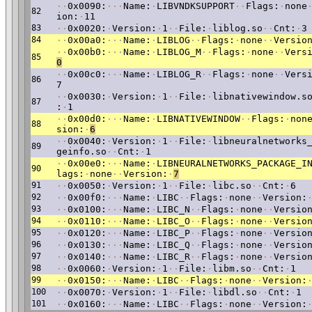
·
·
0x0090:
·
·
·
Name:
·
LIBVNDKSUPPORT
·
·
Flags:
·
none
82
ion:
·
11
83
·
·
0x0020:
·
Version:
·
1
·
·
File:
·
liblog.so
·
·
Cnt:
·
3
84
·
·
0x00a0:
·
·
·
Name:
·
LIBLOG
·
·
Flags:
·
none
·
·
Versio
·
·
0x00b0:
·
·
·
Name:
·
LIBLOG_M
·
·
Flags:
·
none
·
·
Vers
85
0
·
·
0x00c0:
·
·
·
Name:
·
LIBLOG_R
·
·
Flags:
·
none
·
·
Vers
86
7
·
·
0x0030:
·
Version:
·
1
·
·
File:
·
libnativewindow.s
87
:
·
1
·
·
0x00d0:
·
·
·
Name:
·
LIBNATIVEWINDOW
·
·
Flags:
·
non
88
sion:
·
6
·
·
0x0040:
·
Version:
·
1
·
·
File:
·
libneuralnetworks
89
geinfo.so
·
·
Cnt:
·
1
·
·
0x00e0:
·
·
·
Name:
·
LIBNEURALNETWORKS_PACKAGE_I
90
lags:
·
none
·
·
Version:
·
7
91
·
·
0x0050:
·
Version:
·
1
·
·
File:
·
libc.so
·
·
Cnt:
·
6
92
·
·
0x00f0:
·
·
·
Name:
·
LIBC
·
·
Flags:
·
none
·
·
Version:
93
·
·
0x0100:
·
·
·
Name:
·
LIBC_N
·
·
Flags:
·
none
·
·
Versio
94
·
·
0x0110:
·
·
·
Name:
·
LIBC_O
·
·
Flags:
·
none
·
·
Versio
95
·
·
0x0120:
·
·
·
Name:
·
LIBC_P
·
·
Flags:
·
none
·
·
Versio
96
·
·
0x0130:
·
·
·
Name:
·
LIBC_Q
·
·
Flags:
·
none
·
·
Versio
97
·
·
0x0140:
·
·
·
Name:
·
LIBC_R
·
·
Flags:
·
none
·
·
Versio
98
·
·
0x0060:
·
Version:
·
1
·
·
File:
·
libm.so
·
·
Cnt:
·
1
99
·
·
0x0150:
·
·
·
Name:
·
LIBC
·
·
Flags:
·
none
·
·
Version:
100
·
·
0x0070:
·
Version:
·
1
·
·
File:
·
libdl.so
·
·
Cnt:
·
1
101
·
·
0x0160:
·
·
·
Name:
·
LIBC
·
·
Flags:
·
none
·
·
Version: