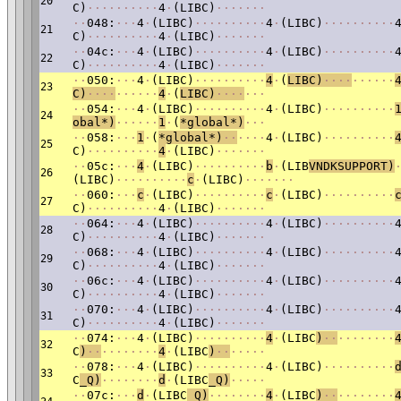
20
C)
·
·
·
·
·
·
·
·
·
·
4
·
(LIBC)
·
·
·
·
·
·
·
·
·
048:
·
·
·
4
·
(LIBC)
·
·
·
·
·
·
·
·
·
·
4
·
(LIBC)
·
·
·
·
·
·
·
·
·
·
21
C)
·
·
·
·
·
·
·
·
·
·
4
·
(LIBC)
·
·
·
·
·
·
·
·
·
04c:
·
·
·
4
·
(LIBC)
·
·
·
·
·
·
·
·
·
·
4
·
(LIBC)
·
·
·
·
·
·
·
·
·
·
22
C)
·
·
·
·
·
·
·
·
·
·
4
·
(LIBC)
·
·
·
·
·
·
·
·
·
050:
·
·
·
4
·
(LIBC)
·
·
·
·
·
·
·
·
·
·
4
·
(
LIBC)
·
·
·
·
·
·
·
·
·
·
23
C)
·
·
·
·
·
·
·
·
·
·
4
·
(
LIBC)
·
·
·
·
·
·
·
·
·
054:
·
·
·
4
·
(LIBC)
·
·
·
·
·
·
·
·
·
·
4
·
(LIBC)
·
·
·
·
·
·
·
·
·
·
24
obal*)
·
·
·
·
·
·
1
·
(
*global*)
·
·
·
·
·
058:
·
·
·
1
·
(
*global*)
·
·
·
·
·
·
4
·
(LIBC)
·
·
·
·
·
·
·
·
·
·
25
C)
·
·
·
·
·
·
·
·
·
·
4
·
(LIBC)
·
·
·
·
·
·
·
·
·
05c:
·
·
·
4
·
(LIBC)
·
·
·
·
·
·
·
·
·
·
b
·
(LIB
VNDK
SUPPORT)
26
(LIBC)
·
·
·
·
·
·
·
·
·
·
c
·
(LIBC)
·
·
·
·
·
·
·
·
·
060:
·
·
·
c
·
(LIBC)
·
·
·
·
·
·
·
·
·
·
c
·
(LIBC)
·
·
·
·
·
·
·
·
·
·
27
C)
·
·
·
·
·
·
·
·
·
·
4
·
(LIBC)
·
·
·
·
·
·
·
·
·
064:
·
·
·
4
·
(LIBC)
·
·
·
·
·
·
·
·
·
·
4
·
(LIBC)
·
·
·
·
·
·
·
·
·
·
28
C)
·
·
·
·
·
·
·
·
·
·
4
·
(LIBC)
·
·
·
·
·
·
·
·
·
068:
·
·
·
4
·
(LIBC)
·
·
·
·
·
·
·
·
·
·
4
·
(LIBC)
·
·
·
·
·
·
·
·
·
·
29
C)
·
·
·
·
·
·
·
·
·
·
4
·
(LIBC)
·
·
·
·
·
·
·
·
·
06c:
·
·
·
4
·
(LIBC)
·
·
·
·
·
·
·
·
·
·
4
·
(LIBC)
·
·
·
·
·
·
·
·
·
·
30
C)
·
·
·
·
·
·
·
·
·
·
4
·
(LIBC)
·
·
·
·
·
·
·
·
·
070:
·
·
·
4
·
(LIBC)
·
·
·
·
·
·
·
·
·
·
4
·
(LIBC)
·
·
·
·
·
·
·
·
·
·
31
C)
·
·
·
·
·
·
·
·
·
·
4
·
(LIBC)
·
·
·
·
·
·
·
·
·
074:
·
·
·
4
·
(LIBC)
·
·
·
·
·
·
·
·
·
·
4
·
(LIBC
)
·
·
·
·
·
·
·
·
·
·
32
C
)
·
·
·
·
·
·
·
·
·
·
4
·
(LIBC
)
·
·
·
·
·
·
·
·
·
078:
·
·
·
4
·
(LIBC)
·
·
·
·
·
·
·
·
·
·
4
·
(LIBC)
·
·
·
·
·
·
·
·
·
·
33
C
_Q)
·
·
·
·
·
·
·
·
d
·
(LIBC
_Q)
·
·
·
·
·
·
·
07c:
·
·
·
d
·
(LIBC
_Q)
·
·
·
·
·
·
·
·
4
·
(LIBC
)
·
·
·
·
·
·
·
·
·
·