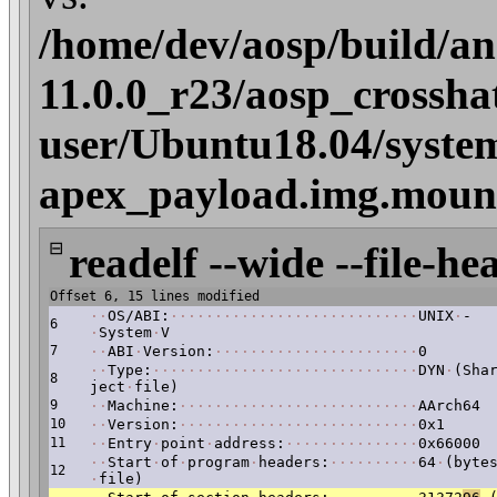
/home/dev/aosp/build/an
11.0.0_r23/aosp_crossha
user/Ubuntu18.04/syste
apex_payload.img.mount
⊟
readelf --wide --file-he
Offset 6, 15 lines modified
·
·
OS/ABI:
·
·
·
·
·
·
·
·
·
·
·
·
·
·
·
·
·
·
·
·
·
·
·
·
·
·
·
·
UNIX
·
-
6
·
System
·
V
7
·
·
ABI
·
Version:
·
·
·
·
·
·
·
·
·
·
·
·
·
·
·
·
·
·
·
·
·
·
·
0
·
·
Type:
·
·
·
·
·
·
·
·
·
·
·
·
·
·
·
·
·
·
·
·
·
·
·
·
·
·
·
·
·
·
DYN
·
(Sha
8
ject
·
file)
9
·
·
Machine:
·
·
·
·
·
·
·
·
·
·
·
·
·
·
·
·
·
·
·
·
·
·
·
·
·
·
·
AArch64
10
·
·
Version:
·
·
·
·
·
·
·
·
·
·
·
·
·
·
·
·
·
·
·
·
·
·
·
·
·
·
·
0x1
11
·
·
Entry
·
point
·
address:
·
·
·
·
·
·
·
·
·
·
·
·
·
·
·
0x66000
·
·
Start
·
of
·
program
·
headers:
·
·
·
·
·
·
·
·
·
·
64
·
(byte
12
·
file)