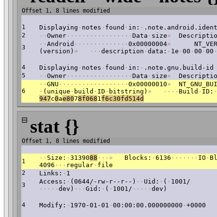
Offset 1, 8 lines modified
1
Displaying
·
notes
·
found
·
in:
·
.note.android.iden
2
·
·
Owner
·
·
·
·
·
·
·
·
·
·
·
·
·
·
·
·
·
Data
·
size
»
Descriptio
·
·
Android
·
·
·
·
·
·
·
·
·
·
·
·
·
·
0x00000004
»
NT_VERS
3
(version)
»
·
·
·
description
·
data:
·
1e
·
00
·
00
·
00
4
Displaying
·
notes
·
found
·
in:
·
.note.gnu.build-id
5
·
·
Owner
·
·
·
·
·
·
·
·
·
·
·
·
·
·
·
·
·
Data
·
size
»
Descriptio
·
·
GNU
·
·
·
·
·
·
·
·
·
·
·
·
·
·
·
·
·
·
0x00000010
»
NT_GNU_BUI
6
·
(unique
·
build
·
ID
·
bitstring)
»
·
·
·
·
Build
·
ID:
947
c
0
a
e80
7
8f068
1
f6c30fd514d
⊟
stat {}
Offset 1, 8 lines modified
·
·
Size:
·
31390
88
·
·
·
»
Blocks:
·
6136
·
·
·
·
·
·
·
IO
·
B
1
4096
·
·
·
regular
·
file
2
Links:
·
1
Access:
·
(0644/-rw-r--r--)
·
·
Uid:
·
(
·
1001/
3
·
·
·
·
·
dev)
·
·
·
Gid:
·
(
·
1001/
·
·
·
·
·
dev)
4
Modify:
·
1970-01-01
·
00:00:00.000000000
·
+0000