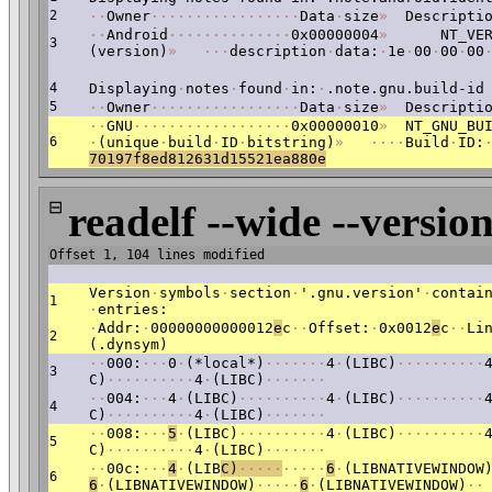
2
·
·
Owner
·
·
·
·
·
·
·
·
·
·
·
·
·
·
·
·
·
Data
·
size
»
Descriptio
·
·
Android
·
·
·
·
·
·
·
·
·
·
·
·
·
·
0x00000004
»
NT_VERS
3
(version)
»
·
·
·
description
·
data:
·
1e
·
00
·
00
·
00
4
Displaying
·
notes
·
found
·
in:
·
.note.gnu.build-id
5
·
·
Owner
·
·
·
·
·
·
·
·
·
·
·
·
·
·
·
·
·
Data
·
size
»
Descriptio
·
·
GNU
·
·
·
·
·
·
·
·
·
·
·
·
·
·
·
·
·
·
0x00000010
»
NT_GNU_BUI
6
·
(unique
·
build
·
ID
·
bitstring)
»
·
·
·
·
Build
·
ID:
70197f8ed812631d15521ea880e
⊟
readelf --wide --version
Offset 1, 104 lines modified
Version
·
symbols
·
section
·
'.gnu.version'
·
contai
1
·
entries:
·
Addr:
·
00000000000012
e
c
·
·
Offset:
·
0x0012
e
c
·
·
Li
2
(.dynsym)
·
·
000:
·
·
·
0
·
(*local*)
·
·
·
·
·
·
·
4
·
(LIBC)
·
·
·
·
·
·
·
·
·
·
3
C)
·
·
·
·
·
·
·
·
·
·
4
·
(LIBC)
·
·
·
·
·
·
·
·
·
004:
·
·
·
4
·
(LIBC)
·
·
·
·
·
·
·
·
·
·
4
·
(LIBC)
·
·
·
·
·
·
·
·
·
·
4
C)
·
·
·
·
·
·
·
·
·
·
4
·
(LIBC)
·
·
·
·
·
·
·
·
·
008:
·
·
·
5
·
(LIBC)
·
·
·
·
·
·
·
·
·
·
4
·
(LIBC)
·
·
·
·
·
·
·
·
·
·
5
C)
·
·
·
·
·
·
·
·
·
·
4
·
(LIBC)
·
·
·
·
·
·
·
·
·
00c:
·
·
·
4
·
(LIB
C)
·
·
·
·
·
·
·
·
·
·
6
·
(LIBNATIVEWINDOW
6
6
·
(LIBNATIVEWINDOW)
·
·
·
·
·
6
·
(LIBNATIVEWINDOW)
·
·