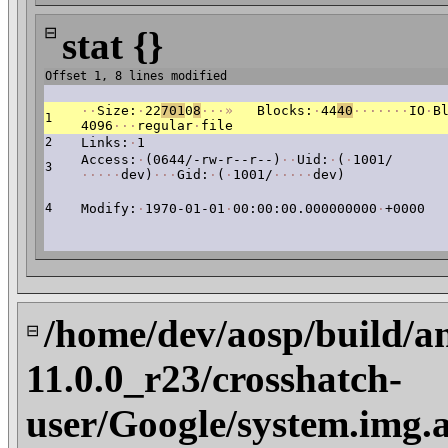
⊟
stat {}
Offset 1, 8 lines modified
·
·
Size:
·
22
701
0
8
·
·
·
»
Blocks:
·
44
40
·
·
·
·
·
·
·
IO
·
B
1
4096
·
·
·
regular
·
file
2
Links:
·
1
Access:
·
(0644/-rw-r--r--)
·
·
Uid:
·
(
·
1001/
3
·
·
·
·
·
dev)
·
·
·
Gid:
·
(
·
1001/
·
·
·
·
·
dev)
4
Modify:
·
1970-01-01
·
00:00:00.000000000
·
+0000
/home/dev/aosp/build/a
⊟
11.0.0_r23/crosshatch-
user/Google/system.img.