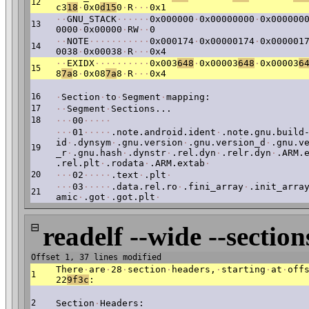
12
c3
18
·
0x0
d15
0
·
R
·
·
·
0x1
·
·
GNU_STACK
·
·
·
·
·
·
0x000000
·
0x00000000
·
0x000000
13
0000
·
0x00000
·
RW
·
·
0
·
·
NOTE
·
·
·
·
·
·
·
·
·
·
·
0x000174
·
0x00000174
·
0x000001
14
0038
·
0x00038
·
R
·
·
·
0x4
·
·
EXIDX
·
·
·
·
·
·
·
·
·
·
0x003
648
·
0x00003
648
·
0x00003
6
15
8
7a
8
·
0x08
7a
8
·
R
·
·
·
0x4
16
·
Section
·
to
·
Segment
·
mapping:
17
·
·
Segment
·
Sections...
18
·
·
·
00
·
·
·
·
·
·
·
·
01
·
·
·
·
·
.note.android.ident
·
.note.gnu.build
id
·
.dynsym
·
.gnu.version
·
.gnu.version_d
·
.gnu.v
19
_r
·
.gnu.hash
·
.dynstr
·
.rel.dyn
·
.relr.dyn
·
.ARM.
.rel.plt
·
.rodata
·
.ARM.extab
·
20
·
·
·
02
·
·
·
·
·
.text
·
.plt
·
·
·
·
03
·
·
·
·
·
.data.rel.ro
·
.fini_array
·
.init_arra
21
amic
·
.got
·
.got.plt
·
⊟
readelf --wide --section
Offset 1, 37 lines modified
There
·
are
·
28
·
section
·
headers,
·
starting
·
at
·
off
1
22
9f3c
:
2
Section
·
Headers: