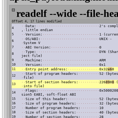
⊟
readelf --wide --file-he
Offset 4, 17 lines modified
·
·
Data:
·
·
·
·
·
·
·
·
·
·
·
·
·
·
·
·
·
·
·
·
·
·
·
·
·
·
·
·
·
·
2's
·
comp
4
,
·
little
·
endian
5
·
·
Version:
·
·
·
·
·
·
·
·
·
·
·
·
·
·
·
·
·
·
·
·
·
·
·
·
·
·
·
1
·
(curre
·
·
OS/ABI:
·
·
·
·
·
·
·
·
·
·
·
·
·
·
·
·
·
·
·
·
·
·
·
·
·
·
·
·
UNIX
·
-
6
·
System
·
V
7
·
·
ABI
·
Version:
·
·
·
·
·
·
·
·
·
·
·
·
·
·
·
·
·
·
·
·
·
·
·
0
·
·
Type:
·
·
·
·
·
·
·
·
·
·
·
·
·
·
·
·
·
·
·
·
·
·
·
·
·
·
·
·
·
·
DYN
·
(Sha
8
ject
·
file)
9
·
·
Machine:
·
·
·
·
·
·
·
·
·
·
·
·
·
·
·
·
·
·
·
·
·
·
·
·
·
·
·
ARM
10
·
·
Version:
·
·
·
·
·
·
·
·
·
·
·
·
·
·
·
·
·
·
·
·
·
·
·
·
·
·
·
0x1
11
·
·
Entry
·
point
·
address:
·
·
·
·
·
·
·
·
·
·
·
·
·
·
·
0x32
e6
0
·
·
Start
·
of
·
program
·
headers:
·
·
·
·
·
·
·
·
·
·
52
·
(byte
12
·
file)
·
·
Start
·
of
·
section
·
headers:
·
·
·
·
·
·
·
·
·
·
226
89
8
8
·
13
·
into
·
file)
·
·
Flags:
·
·
·
·
·
·
·
·
·
·
·
·
·
·
·
·
·
·
·
·
·
·
·
·
·
·
·
·
·
0x500020
14
sion5
·
EABI,
·
soft-float
·
ABI
15
·
·
Size
·
of
·
this
·
header:
·
·
·
·
·
·
·
·
·
·
·
·
·
·
·
52
·
(byte
16
·
·
Size
·
of
·
program
·
headers:
·
·
·
·
·
·
·
·
·
·
·
32
·
(byte
17
·
·
Number
·
of
·
program
·
headers:
·
·
·
·
·
·
·
·
·
10
18
·
·
Size
·
of
·
section
·
headers:
·
·
·
·
·
·
·
·
·
·
·
40
·
(byte
19
·
·
Number
·
of
·
section
·
headers:
·
·
·
·
·
·
·
·
·
28