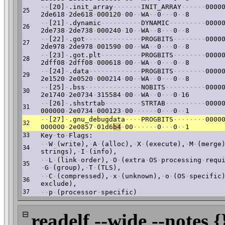
·
·
[20]
·
.init_array
·
·
·
·
·
·
·
INIT_ARRAY
·
·
·
·
·
·
0000
25
2de618
·
2de618
·
000120
·
00
·
·
WA
·
·
0
·
·
·
0
·
·
8
·
·
[21]
·
.dynamic
·
·
·
·
·
·
·
·
·
·
DYNAMIC
·
·
·
·
·
·
·
·
·
0000
26
2de738
·
2de738
·
000240
·
10
·
·
WA
·
·
8
·
·
·
0
·
·
8
·
·
[22]
·
.got
·
·
·
·
·
·
·
·
·
·
·
·
·
·
PROGBITS
·
·
·
·
·
·
·
·
0000
27
2de978
·
2de978
·
001590
·
00
·
·
WA
·
·
0
·
·
·
0
·
·
8
·
·
[23]
·
.got.plt
·
·
·
·
·
·
·
·
·
·
PROGBITS
·
·
·
·
·
·
·
·
0000
28
2dff08
·
2dff08
·
000618
·
00
·
·
WA
·
·
0
·
·
·
0
·
·
8
·
·
[24]
·
.data
·
·
·
·
·
·
·
·
·
·
·
·
·
PROGBITS
·
·
·
·
·
·
·
·
0000
29
2e1520
·
2e0520
·
000214
·
00
·
·
WA
·
·
0
·
·
·
0
·
·
8
·
·
[25]
·
.bss
·
·
·
·
·
·
·
·
·
·
·
·
·
·
NOBITS
·
·
·
·
·
·
·
·
·
·
0000
30
2e1740
·
2e0734
·
315584
·
00
·
·
WA
·
·
0
·
·
·
0
·
16
·
·
[26]
·
.shstrtab
·
·
·
·
·
·
·
·
·
STRTAB
·
·
·
·
·
·
·
·
·
·
0000
31
000000
·
2e0734
·
000123
·
00
·
·
·
·
·
·
0
·
·
·
0
·
·
1
·
·
[27]
·
.gnu_debugdata
·
·
·
·
PROGBITS
·
·
·
·
·
·
·
·
0000
32
000000
·
2e0857
·
01d6
b4
·
00
·
·
·
·
·
·
0
·
·
·
0
·
·
1
33
Key
·
to
·
Flags:
·
·
W
·
(write),
·
A
·
(alloc),
·
X
·
(execute),
·
M
·
(merge
34
strings),
·
I
·
(info),
·
·
L
·
(link
·
order),
·
O
·
(extra
·
OS
·
processing
·
requ
35
·
G
·
(group),
·
T
·
(TLS),
·
·
C
·
(compressed),
·
x
·
(unknown),
·
o
·
(OS
·
specific
36
exclude),
37
·
·
p
·
(processor
·
specific)
⊟
readelf --wide --notes {