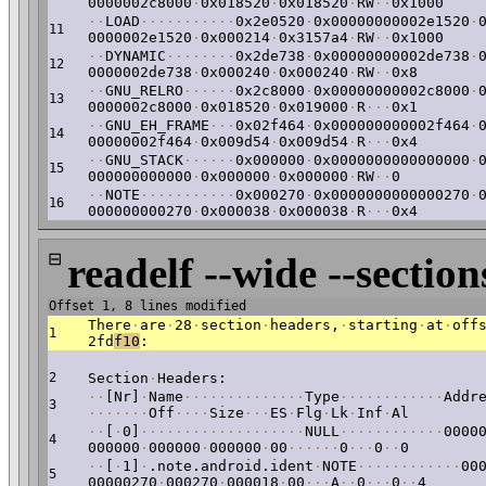
0000002c8000
·
0x018520
·
0x018520
·
RW
·
·
0x1000
·
·
LOAD
·
·
·
·
·
·
·
·
·
·
·
0x2e0520
·
0x00000000002e1520
·
11
0000002e1520
·
0x000214
·
0x3157a4
·
RW
·
·
0x1000
·
·
DYNAMIC
·
·
·
·
·
·
·
·
0x2de738
·
0x00000000002de738
·
12
0000002de738
·
0x000240
·
0x000240
·
RW
·
·
0x8
·
·
GNU_RELRO
·
·
·
·
·
·
0x2c8000
·
0x00000000002c8000
·
13
0000002c8000
·
0x018520
·
0x019000
·
R
·
·
·
0x1
·
·
GNU_EH_FRAME
·
·
·
0x02f464
·
0x000000000002f464
·
14
00000002f464
·
0x009d54
·
0x009d54
·
R
·
·
·
0x4
·
·
GNU_STACK
·
·
·
·
·
·
0x000000
·
0x0000000000000000
·
15
000000000000
·
0x000000
·
0x000000
·
RW
·
·
0
·
·
NOTE
·
·
·
·
·
·
·
·
·
·
·
0x000270
·
0x0000000000000270
·
16
000000000270
·
0x000038
·
0x000038
·
R
·
·
·
0x4
⊟
readelf --wide --section
Offset 1, 8 lines modified
There
·
are
·
28
·
section
·
headers,
·
starting
·
at
·
off
1
2fd
f10
:
2
Section
·
Headers:
·
·
[Nr]
·
Name
·
·
·
·
·
·
·
·
·
·
·
·
·
·
Type
·
·
·
·
·
·
·
·
·
·
·
·
Addr
3
·
·
·
·
·
·
·
Off
·
·
·
·
Size
·
·
·
ES
·
Flg
·
Lk
·
Inf
·
Al
·
·
[
·
0]
·
·
·
·
·
·
·
·
·
·
·
·
·
·
·
·
·
·
·
NULL
·
·
·
·
·
·
·
·
·
·
·
·
0000
4
000000
·
000000
·
000000
·
00
·
·
·
·
·
·
0
·
·
·
0
·
·
0
·
·
[
·
1]
·
.note.android.ident
·
NOTE
·
·
·
·
·
·
·
·
·
·
·
·
00
5
00000270
·
000270
·
000018
·
00
·
·
·
A
·
·
0
·
·
·
0
·
·
4