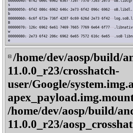
00000040:
·
6f42
·
0e6c
·
6962
·
6367
·
726f
·
7570
·
7263
·
2e73
·
·
oB.libcgr
s
00000050:
·
6f42
·
086c
·
6962
·
646c
·
2e73
·
6f42
·
096c
·
6962
·
·
oB.libdl.
b
00000060:
·
6c6f
·
672e
·
736f
·
4207
·
6c69
·
626d
·
2e73
·
6f42
·
·
log.soB.l
B
00000070:
·
126c
·
6962
·
6e61
·
7469
·
7665
·
7769
·
6e64
·
6f77
·
·
.libnativ
w
00000080:
·
2e73
·
6f42
·
206c
·
6962
·
6e65
·
7572
·
616c
·
6e65
·
·
.soB
·
libn
e
/home/dev/aosp/build/a
⊟
11.0.0_r23/crosshatch-
user/Google/system.img.
apex_payload.img.mount
/home/dev/aosp/build/an
11.0.0_r23/aosp_crosshat