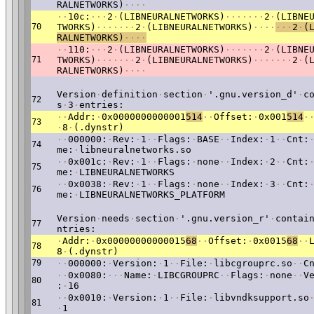
RALNETWORKS)
·
·
·
·
·
·
10c:
·
·
·
2
·
(LIBNEURALNETWORKS)
·
·
·
·
·
·
·
2
·
(LIBNE
70
TWORKS)
·
·
·
·
·
·
·
2
·
(LIBNEURALNETWORKS)
·
·
·
·
·
·
·
2
·
(
RALNETWORKS)
·
·
·
·
·
·
110:
·
·
·
2
·
(LIBNEURALNETWORKS)
·
·
·
·
·
·
·
2
·
(LIBNE
71
TWORKS)
·
·
·
·
·
·
·
2
·
(LIBNEURALNETWORKS)
·
·
·
·
·
·
·
2
·
(
RALNETWORKS)
·
·
·
·
Version
·
definition
·
section
·
'.gnu.version_d'
·
c
72
s
·
3
·
entries:
·
·
Addr:
·
0x0000000000001
514
·
·
Offset:
·
0x001
514
·
73
·
8
·
(.dynstr)
·
·
000000:
·
Rev:
·
1
·
·
Flags:
·
BASE
·
·
Index:
·
1
·
·
Cnt:
74
me:
·
libneuralnetworks.so
·
·
0x001c:
·
Rev:
·
1
·
·
Flags:
·
none
·
·
Index:
·
2
·
·
Cnt:
75
me:
·
LIBNEURALNETWORKS
·
·
0x0038:
·
Rev:
·
1
·
·
Flags:
·
none
·
·
Index:
·
3
·
·
Cnt:
76
me:
·
LIBNEURALNETWORKS_PLATFORM
Version
·
needs
·
section
·
'.gnu.version_r'
·
contai
77
ntries:
·
Addr:
·
0x00000000000015
68
·
·
Offset:
·
0x0015
68
·
·
78
8
·
(.dynstr)
79
·
·
000000:
·
Version:
·
1
·
·
File:
·
libcgrouprc.so
·
·
C
·
·
0x0080:
·
·
·
Name:
·
LIBCGROUPRC
·
·
Flags:
·
none
·
·
V
80
:
·
16
·
·
0x0010:
·
Version:
·
1
·
·
File:
·
libvndksupport.so
81
·
1