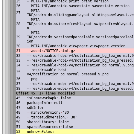
25
-
·
META-INF/androidx.print_print.version
26
-
·
META-INF/androidx.savedstate_savedstate.version
-
·
META-
27
INF/androidx.slidingpanelayout_slidingpanelayout.ve
-
·
META-
28
INF/androidx.swiperefreshlayout_swiperefreshlayout.
n
-
·
META-
29
INF/androidx.versionedparcelable_versionedparcelabl
ion
30
-
·
META-INF/androidx.viewpager_viewpager.version
31
-
·
assets/NOTICE.html.gz
32
-
·
res/drawable-hdpi-v4/notification_bg_low_normal.9
33
-
·
res/drawable-hdpi-v4/notification_bg_low_pressed.
34
-
·
res/drawable-hdpi-v4/notification_bg_normal.9.png
-
·
res/drawable-hdpi-
35
v4/notification_bg_normal_pressed.9.png
36
-
·
png
37
-
·
res/drawable-mdpi-v4/notification_bg_low_normal.9
38
-
·
res/drawable-mdpi-v4/notification_bg_low_pressed.
Offset 45, 17 lines modified
45
isFrameworkApk:
·
false
46
packageInfo:
·
null
47
sdkInfo:
48
·
·
minSdkVersion:
·
'30'
49
·
·
targetSdkVersion:
·
'30'
50
sharedLibrary:
·
false
51
sparseResources:
·
false
52
unknownFiles: