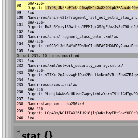
SHA-256-
98
Digest:
·
t1Y9SjJN/
S
eFImU
U
J6sq9H4sGx8X9DLpb7
R
A
acdc
4
6w
99
\xd
100
Name:
·
res/anim-v21/fragment_fast_out_extra_slow_in.
SHA-256-
101
Digest:
·
Rw5L5YmiyI39wrLraJFEMIg+GM/gEUozJv3cZ98ln2U
102
\xd
103
Name:
·
res/anim/fragment_close_enter.xml
\xd
SHA-256-
104
Digest:
·
rm0C3Yl3nUSWYxFZOsNmCIhd8FAS7M0kEOy2aoaiEes
105
\xd
Offset 231, 10 lines modified
231
\xd
232
Name:
·
res/xml/network_security_config.xml
\xd
SHA-256-
233
Digest:
·
vT7Xxi2qJezzwgH1Dam2RnLfkmNnmP/B+tZowXZBJqw
234
\xd
235
Name:
·
resources.arsc
\xd
SHA-256-
236
Digest:
·
YHehjk4wNw8iHDiwe7wqnytcbLaYarsI9lL1GdIgwP0
237
\xd
238
Name:
·
stamp-cert-sha256
\xd
SHA-256-
239
Digest:
·
L0p4Bm/NGffFWX26fUKi8jlq3aKsfwyEBtSavY6F0c0
240
\xd
⊟
stat {}