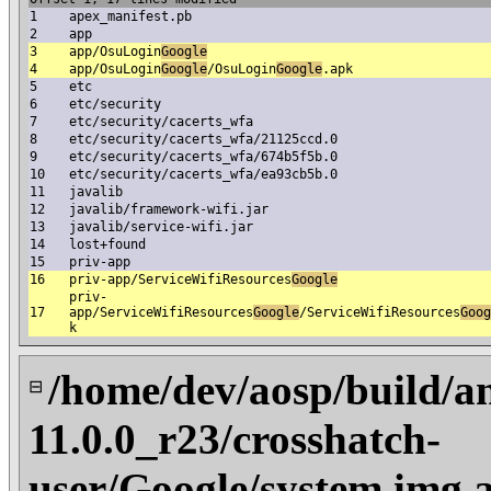
1
apex_manifest.pb
2
app
3
app/OsuLogin
Google
4
app/OsuLogin
Google
/OsuLogin
Google
.apk
5
etc
6
etc/security
7
etc/security/cacerts_wfa
8
etc/security/cacerts_wfa/21125ccd.0
9
etc/security/cacerts_wfa/674b5f5b.0
10
etc/security/cacerts_wfa/ea93cb5b.0
11
javalib
12
javalib/framework-wifi.jar
13
javalib/service-wifi.jar
14
lost+found
15
priv-app
16
priv-app/ServiceWifiResources
Google
priv-
17
app/ServiceWifiResources
Google
/ServiceWifiResources
Goog
k
/home/dev/aosp/build/a
⊟
11.0.0_r23/crosshatch-
user/Google/system.img.a