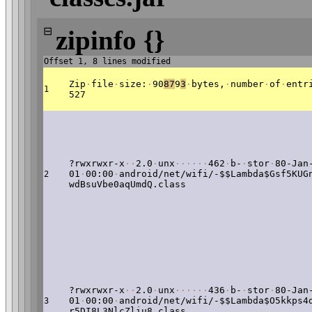
⊟
zipinfo {}
Offset 1, 8 lines modified
Zip
·
file
·
size:
·
90
87
9
3
·
bytes,
·
number
·
of
·
entr
1
527
?rwxrwxr-x
·
·
2.0
·
unx
·
·
·
·
·
·
462
·
b-
·
stor
·
80-Jan
01
·
00:00
·
android/net/wifi/-$$Lambda$Gsf5KUG
2
wdBsuVbe0aqUmdQ.class
?rwxrwxr-x
·
·
2.0
·
unx
·
·
·
·
·
·
436
·
b-
·
stor
·
80-Jan
01
·
00:00
·
android/net/wifi/-$$Lambda$O5kkps4
3
r5DI8L3NlcZliu8.class