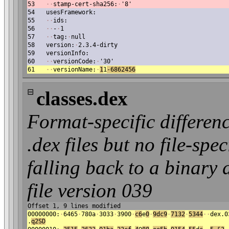
53
·
·
stamp-cert-sha256:
·
'8'
54
usesFramework:
55
·
·
ids:
56
·
·
-
·
1
57
·
·
tag:
·
null
58
version:
·
2.3.4-dirty
59
versionInfo:
60
·
·
versionCode:
·
'30'
61
·
·
versionName:
·
1
1
-68624
56
⊟
classes.dex
Format-specific differen
.dex files but no file-spe
falling back to a binary d
file version 039
Offset 1, 9 lines modified
00000000:
·
6465
·
780a
·
3033
·
3900
·
c6
e
0
·
9dc9
·
7132
·
5344
·
·
dex.0
.
q2SD