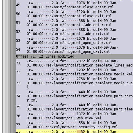
-rw----
·
·
·
·
·
2.0
·
fat
·
·
·
·
·
1076
·
bl
·
defN
·
09-Jan-
49
01
·
00:00
·
res/anim/fragment_close_enter.xml
-rw----
·
·
·
·
·
2.0
·
fat
·
·
·
·
·
1120
·
bl
·
defN
·
09-Jan-
50
01
·
00:00
·
res/anim/fragment_close_exit.xml
-rw----
·
·
·
·
·
2.0
·
fat
·
·
·
·
·
·
388
·
bl
·
defN
·
09-Jan-
51
01
·
00:00
·
res/anim/fragment_fade_enter.xml
-rw----
·
·
·
·
·
2.0
·
fat
·
·
·
·
·
·
388
·
bl
·
defN
·
09-Jan-
52
01
·
00:00
·
res/anim/fragment_fade_exit.xml
-rw----
·
·
·
·
·
2.0
·
fat
·
·
·
·
·
1076
·
bl
·
defN
·
09-Jan-
53
01
·
00:00
·
res/anim/fragment_open_enter.xml
-rw----
·
·
·
·
·
2.0
·
fat
·
·
·
·
·
1076
·
bl
·
defN
·
09-Jan-
54
01
·
00:00
·
res/anim/fragment_open_exit.xml
Offset 71, 12 lines modified
-rw----
·
·
·
·
·
2.0
·
fat
·
·
·
·
·
2872
·
bl
·
defN
·
09-Jan-
71
01
·
00:00
·
res/layout/notification_template_lines_med
-rw----
·
·
·
·
·
2.0
·
fat
·
·
·
·
·
1292
·
bl
·
defN
·
09-Jan-
72
01
·
00:00
·
res/layout/notification_template_media.xml
-rw----
·
·
·
·
·
2.0
·
fat
·
·
·
·
·
2756
·
bl
·
defN
·
09-Jan-
73
01
·
00:00
·
res/layout/notification_template_media_cus
l
-rw----
·
·
·
·
·
2.0
·
fat
·
·
·
·
·
·
440
·
bl
·
defN
·
09-Jan-
74
01
·
00:00
·
res/layout/notification_template_part_chro
r.xml
-rw----
·
·
·
·
·
2.0
·
fat
·
·
·
·
·
·
440
·
bl
·
defN
·
09-Jan-
75
01
·
00:00
·
res/layout/notification_template_part_time
-rw----
·
·
·
·
·
2.0
·
fat
·
·
·
·
·
1372
·
bl
·
defN
·
09-Jan-
76
01
·
00:00
·
res/layout/osu_web_view.xml
-rw----
·
·
·
·
·
2.0
·
fat
·
·
·
·
·
·
556
·
bl
·
defN
·
09-Jan-
77
01
·
00:00
·
res/xml/network_security_config.xml
-rw----
·
·
·
·
·
2.0
·
fat
·
·
·
·
·
·
·
32
·
bl
·
defN
·
09-Jan-