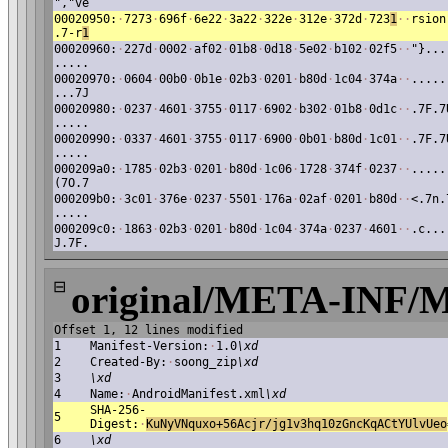
","ve
00020950:
·
7273
·
696f
·
6e22
·
3a22
·
322e
·
312e
·
372d
·
723
1
·
·
rsion
.7-r
1
00020960:
·
227d
·
0002
·
af02
·
01b8
·
0d18
·
5e02
·
b102
·
02f5
·
·
"}...
.....
00020970:
·
0604
·
00b0
·
0b1e
·
02b3
·
0201
·
b80d
·
1c04
·
374a
·
·
.....
...7J
00020980:
·
0237
·
4601
·
3755
·
0117
·
6902
·
b302
·
01b8
·
0d1c
·
·
.7F.7
.....
00020990:
·
0337
·
4601
·
3755
·
0117
·
6900
·
0b01
·
b80d
·
1c01
·
·
.7F.7
.....
000209a0:
·
1785
·
02b3
·
0201
·
b80d
·
1c06
·
1728
·
374f
·
0237
·
·
.....
(7O.7
000209b0:
·
3c01
·
376e
·
0237
·
5501
·
176a
·
02af
·
0201
·
b80d
·
·
<.7n.
.....
000209c0:
·
1863
·
02b3
·
0201
·
b80d
·
1c04
·
374a
·
0237
·
4601
·
·
.c...
J.7F.
⊟
original/META-INF
Offset 1, 12 lines modified
1
Manifest-Version:
·
1.0
\xd
2
Created-By:
·
soong_zip
\xd
3
\xd
4
Name:
·
AndroidManifest.xml
\xd
SHA-256-
5
Digest:
·
KuNyVNquxo+56Acjr/jg1v3hq10zGncKqACtYUlvUeo
6
\xd