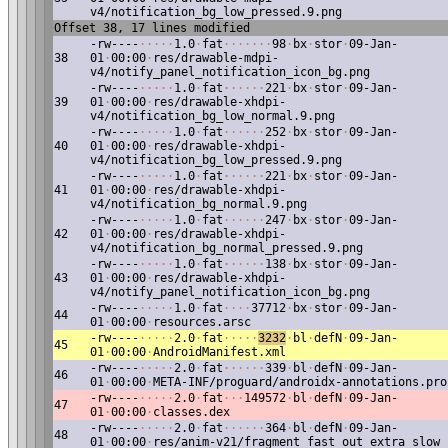
v4/notification_bg_low_pressed.9.png
Offset 38, 17 lines modified
-rw----
·
·
·
·
·
1.0
·
fat
·
·
·
·
·
·
·
98
·
bx
·
stor
·
09-Jan-
38
01
·
00:00
·
res/drawable-mdpi-
v4/notify_panel_notification_icon_bg.png
-rw----
·
·
·
·
·
1.0
·
fat
·
·
·
·
·
·
221
·
bx
·
stor
·
09-Jan-
39
01
·
00:00
·
res/drawable-xhdpi-
v4/notification_bg_low_normal.9.png
-rw----
·
·
·
·
·
1.0
·
fat
·
·
·
·
·
·
252
·
bx
·
stor
·
09-Jan-
40
01
·
00:00
·
res/drawable-xhdpi-
v4/notification_bg_low_pressed.9.png
-rw----
·
·
·
·
·
1.0
·
fat
·
·
·
·
·
·
221
·
bx
·
stor
·
09-Jan-
41
01
·
00:00
·
res/drawable-xhdpi-
v4/notification_bg_normal.9.png
-rw----
·
·
·
·
·
1.0
·
fat
·
·
·
·
·
·
247
·
bx
·
stor
·
09-Jan-
42
01
·
00:00
·
res/drawable-xhdpi-
v4/notification_bg_normal_pressed.9.png
-rw----
·
·
·
·
·
1.0
·
fat
·
·
·
·
·
·
138
·
bx
·
stor
·
09-Jan-
43
01
·
00:00
·
res/drawable-xhdpi-
v4/notify_panel_notification_icon_bg.png
-rw----
·
·
·
·
·
1.0
·
fat
·
·
·
·
37712
·
bx
·
stor
·
09-Jan-
44
01
·
00:00
·
resources.arsc
-rw----
·
·
·
·
·
2.0
·
fat
·
·
·
·
·
3232
·
bl
·
defN
·
09-Jan-
45
01
·
00:00
·
AndroidManifest.xml
-rw----
·
·
·
·
·
2.0
·
fat
·
·
·
·
·
·
339
·
bl
·
defN
·
09-Jan-
46
01
·
00:00
·
META-INF/proguard/androidx-annotations.pro
-rw----
·
·
·
·
·
2.0
·
fat
·
·
·
149572
·
bl
·
defN
·
09-Jan-
47
01
·
00:00
·
classes.dex
-rw----
·
·
·
·
·
2.0
·
fat
·
·
·
·
·
·
364
·
bl
·
defN
·
09-Jan-
48
01
·
00:00
·
res/anim-v21/fragment_fast_out_extra_slow_