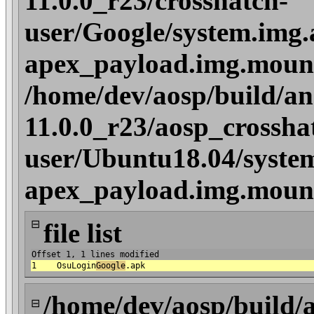
11.0.0_r23/crosshatch-
user/Google/system.img.
apex_payload.img.moun
/home/dev/aosp/build/an
11.0.0_r23/aosp_crossha
user/Ubuntu18.04/system
apex_payload.img.moun
⊟
file list
Offset 1, 1 lines modified
1
OsuLogin
Google
.apk
/home/dev/aosp/build/
⊟