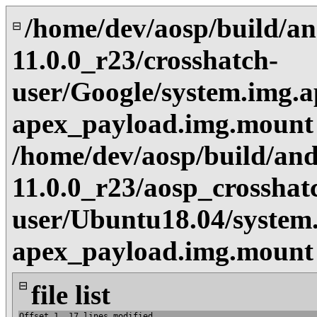
/home/dev/aosp/build/an
⊟
11.0.0_r23/crosshatch-
user/Google/system.img.a
apex_payload.img.mount
/home/dev/aosp/build/and
11.0.0_r23/aosp_crosshat
user/Ubuntu18.04/system.
apex_payload.img.mount
⊟
file list
Offset 1, 17 lines modified