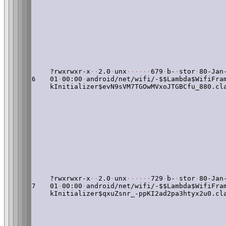
?rwxrwxr-x
·
·
2.0
·
unx
·
·
·
·
·
·
679
·
b-
·
stor
·
80-Jan
01
·
00:00
·
android/net/wifi/-$$Lambda$WifiFra
6
kInitializer$evN9sVM7TGOwMVxoJTGBCfu_880.cl
?rwxrwxr-x
·
·
2.0
·
unx
·
·
·
·
·
·
729
·
b-
·
stor
·
80-Jan
01
·
00:00
·
android/net/wifi/-$$Lambda$WifiFra
7
kInitializer$qxuZsnr_-ppKI2ad2pa3htyx2u0.cl