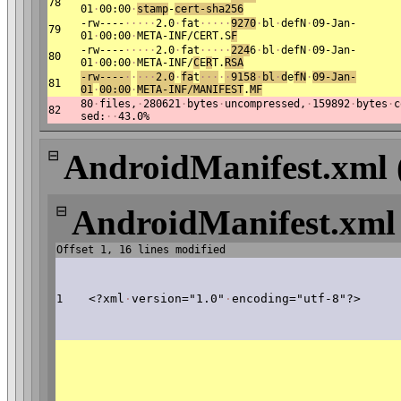
78
01
·
00:00
·
s
tamp
-
cert-sha256
-rw----
·
·
·
·
·
2.0
·
fat
·
·
·
·
·
9270
·
bl
·
defN
·
09-Jan-
79
01
·
00:00
·
META-INF/CERT.S
F
-rw----
·
·
·
·
·
2.0
·
fat
·
·
·
·
·
224
6
·
bl
·
defN
·
09-Jan-
80
01
·
00:00
·
META-INF/
C
E
R
T.
R
SA
-rw----
·
·
·
·
·
2.0
·
fa
t
·
·
·
·
·
9158
·
bl
·
d
e
fN
·
09-
Jan-
81
01
·
00:00
·
ME
TA-INF/MANIFEST
.
MF
80
·
files,
·
280621
·
bytes
·
uncompressed,
·
159892
·
bytes
·
c
82
sed:
·
·
43.0%
⊟
AndroidManifest.xml 
⊟
AndroidManifest.xml
Offset 1, 16 lines modified
<?xml
·
version="1.0"
·
encoding="utf-8"?>
1