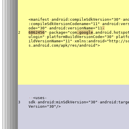
<manifest
·
android:compileSdkVersion="30"
·
an
:compileSdkVersionCodename="11"
·
android:ver
ode="30"
·
android:versionName="11
-
6862456
"
·
package="com
.google
.android.hotspo
2
ulogin"
·
platformBuildVersionCode="30"
·
platf
ildVersionName="11"
·
xmlns:android="http://s
s.android.com/apk/res/android">
·
·
<uses-
sdk
·
android:minSdkVersion="30"
·
android:targ
3
Version="30"/>