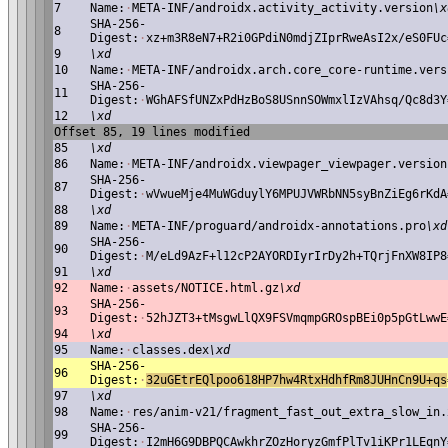
7
Name:
·
META-INF/androidx.activity_activity.version
\x
SHA-256-
8
Digest:
·
xz+m3R8eN7+R2i0GPdiN0mdjZIprRweAsI2x/eS0FUc
9
\xd
10
Name:
·
META-INF/androidx.arch.core_core-runtime.vers
SHA-256-
11
Digest:
·
WGhAFSfUNZxPdHzBoS8USnnSOWmxlIzVAhsq/Qc8d3Y
12
\xd
Offset 85, 19 lines modified
85
\xd
86
Name:
·
META-INF/androidx.viewpager_viewpager.version
SHA-256-
87
Digest:
·
wVwueMje4MuWGduylY6MPUJVWRbNN5syBnZiEg6rKdA
88
\xd
89
Name:
·
META-INF/proguard/androidx-annotations.pro
\xd
SHA-256-
90
Digest:
·
M/eLd9AzF+l12cP2AYORDIyrIrDy2h+TQrjFnXW8IP8
91
\xd
92
Name:
·
assets/NOTICE.html.gz
\xd
SHA-256-
93
Digest:
·
52hJZT3+tMsgwLlQX9FSVmqmpGROspBEi0p5pGtLwwE
94
\xd
95
Name:
·
classes.dex
\xd
SHA-256-
96
Digest:
·
32uGEtrEQlpoo618HP7hw4RtxHdhfRm8JUHnCn9U+qs
97
\xd
98
Name:
·
res/anim-v21/fragment_fast_out_extra_slow_in.
SHA-256-
99
Digest:
·
I2mH6G9DBPQCAwkhrZOzHoryzGmfPlTv1iKPr1LEqnY