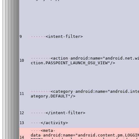
·
·
·
·
·
·
<intent-filter>
9
·
·
·
·
·
·
·
·
<action
·
android:name="android.net.w
10
ction.PASSPOINT_LAUNCH_OSU_VIEW"/>
·
·
·
·
·
·
·
·
<category
·
android:name="android.int
11
ategory.DEFAULT"/>
·
·
·
·
·
·
</intent-filter>
12
·
·
·
·
</activity>
13
·
·
·
·
<meta-
data
·
android:name="android.content.pm.LOGGI
14