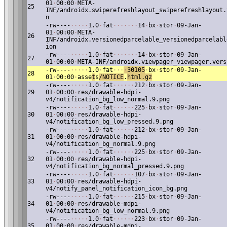
01
·
00:00
·
META-
25
INF/androidx.swiperefreshlayout_swiperefreshlayout.
n
-rw----
·
·
·
·
·
1.0
·
fat
·
·
·
·
·
·
·
14
·
bx
·
stor
·
09-Jan-
01
·
00:00
·
META-
26
INF/androidx.versionedparcelable_versionedparcelabl
ion
-rw----
·
·
·
·
·
1.0
·
fat
·
·
·
·
·
·
·
14
·
bx
·
stor
·
09-Jan-
27
01
·
00:00
·
META-INF/androidx.viewpager_viewpager.vers
-rw----
·
·
·
·
·
1.0
·
fat
·
·
·
·
30105
·
bx
·
stor
·
09-Jan-
28
01
·
00:00
·
asse
t
s
/NOTICE
.
html
.gz
-rw----
·
·
·
·
·
1.0
·
fat
·
·
·
·
·
·
212
·
bx
·
stor
·
09-Jan-
29
01
·
00:00
·
res/drawable-hdpi-
v4/notification_bg_low_normal.9.png
-rw----
·
·
·
·
·
1.0
·
fat
·
·
·
·
·
·
225
·
bx
·
stor
·
09-Jan-
30
01
·
00:00
·
res/drawable-hdpi-
v4/notification_bg_low_pressed.9.png
-rw----
·
·
·
·
·
1.0
·
fat
·
·
·
·
·
·
212
·
bx
·
stor
·
09-Jan-
31
01
·
00:00
·
res/drawable-hdpi-
v4/notification_bg_normal.9.png
-rw----
·
·
·
·
·
1.0
·
fat
·
·
·
·
·
·
225
·
bx
·
stor
·
09-Jan-
32
01
·
00:00
·
res/drawable-hdpi-
v4/notification_bg_normal_pressed.9.png
-rw----
·
·
·
·
·
1.0
·
fat
·
·
·
·
·
·
107
·
bx
·
stor
·
09-Jan-
33
01
·
00:00
·
res/drawable-hdpi-
v4/notify_panel_notification_icon_bg.png
-rw----
·
·
·
·
·
1.0
·
fat
·
·
·
·
·
·
215
·
bx
·
stor
·
09-Jan-
34
01
·
00:00
·
res/drawable-mdpi-
v4/notification_bg_low_normal.9.png
-rw----
·
·
·
·
·
1.0
·
fat
·
·
·
·
·
·
223
·
bx
·
stor
·
09-Jan-
35
01
·
00:00
·
res/drawable-mdpi-