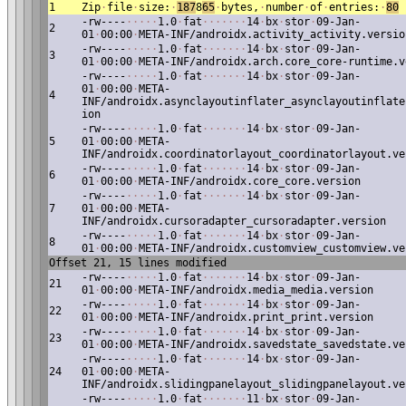
1
Zip
·
file
·
size:
·
187
8
65
·
bytes,
·
number
·
of
·
entries:
·
80
-rw----
·
·
·
·
·
1.0
·
fat
·
·
·
·
·
·
·
14
·
bx
·
stor
·
09-Jan-
2
01
·
00:00
·
META-INF/androidx.activity_activity.versio
-rw----
·
·
·
·
·
1.0
·
fat
·
·
·
·
·
·
·
14
·
bx
·
stor
·
09-Jan-
3
01
·
00:00
·
META-INF/androidx.arch.core_core-runtime.v
-rw----
·
·
·
·
·
1.0
·
fat
·
·
·
·
·
·
·
14
·
bx
·
stor
·
09-Jan-
01
·
00:00
·
META-
4
INF/androidx.asynclayoutinflater_asynclayoutinflate
ion
-rw----
·
·
·
·
·
1.0
·
fat
·
·
·
·
·
·
·
14
·
bx
·
stor
·
09-Jan-
5
01
·
00:00
·
META-
INF/androidx.coordinatorlayout_coordinatorlayout.ve
-rw----
·
·
·
·
·
1.0
·
fat
·
·
·
·
·
·
·
14
·
bx
·
stor
·
09-Jan-
6
01
·
00:00
·
META-INF/androidx.core_core.version
-rw----
·
·
·
·
·
1.0
·
fat
·
·
·
·
·
·
·
14
·
bx
·
stor
·
09-Jan-
7
01
·
00:00
·
META-
INF/androidx.cursoradapter_cursoradapter.version
-rw----
·
·
·
·
·
1.0
·
fat
·
·
·
·
·
·
·
14
·
bx
·
stor
·
09-Jan-
8
01
·
00:00
·
META-INF/androidx.customview_customview.ve
Offset 21, 15 lines modified
-rw----
·
·
·
·
·
1.0
·
fat
·
·
·
·
·
·
·
14
·
bx
·
stor
·
09-Jan-
21
01
·
00:00
·
META-INF/androidx.media_media.version
-rw----
·
·
·
·
·
1.0
·
fat
·
·
·
·
·
·
·
14
·
bx
·
stor
·
09-Jan-
22
01
·
00:00
·
META-INF/androidx.print_print.version
-rw----
·
·
·
·
·
1.0
·
fat
·
·
·
·
·
·
·
14
·
bx
·
stor
·
09-Jan-
23
01
·
00:00
·
META-INF/androidx.savedstate_savedstate.ve
-rw----
·
·
·
·
·
1.0
·
fat
·
·
·
·
·
·
·
14
·
bx
·
stor
·
09-Jan-
24
01
·
00:00
·
META-
INF/androidx.slidingpanelayout_slidingpanelayout.ve
-rw----
·
·
·
·
·
1.0
·
fat
·
·
·
·
·
·
·
11
·
bx
·
stor
·
09-Jan-