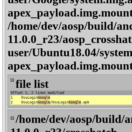
apex_payload.img.moun
/home/dev/aosp/build/an
11.0.0_r23/aosp_crosshat
user/Ubuntu18.04/system
apex_payload.img.moun
⊟
file list
Offset 1, 2 lines modified
1
OsuLogin
Google
2
OsuLogin
Google
/OsuLogin
Google
.apk
/home/dev/aosp/build/a
⊟