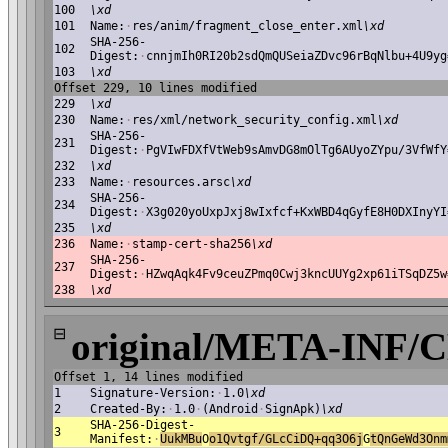
100
\xd
101
Name:
·
res/anim/fragment_close_enter.xml
\xd
SHA-256-
102
Digest:
·
cnnjmIh0RI20b2sdQmQUSeiaZDvc96rBqNlbu+4U9yg
103
\xd
Offset 229, 10 lines modified
229
\xd
230
Name:
·
res/xml/network_security_config.xml
\xd
SHA-256-
231
Digest:
·
PgVIwFDXfVtWeb9sAmvDG8mOlTg6AUyoZYpu/3VfWfY
232
\xd
233
Name:
·
resources.arsc
\xd
SHA-256-
234
Digest:
·
X3g020yoUxpJxj8wIxfcf+KxWBD4qGyfE8H0DXInyYI
235
\xd
236
Name:
·
stamp-cert-sha256
\xd
SHA-256-
237
Digest:
·
HZwqAqk4Fv9ceuZPmq0Cwj3kncUUYg2xp61iTSqDZ5w
238
\xd
⊟
original/META-INF/
Offset 1, 14 lines modified
1
Signature-Version:
·
1.0
\xd
2
Created-By:
·
1.0
·
(Android
·
SignApk)
\xd
SHA-256-Digest-
3
Manifest:
·
UukMBu
O
o1Qvtgf/GLcCiDQ+qq3O6j
G
t
QnGeWd3Onm