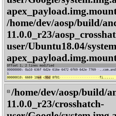
apex_payload.img.mount
/home/dev/aosp/build/an
11.0.0_r23/aosp_crosshat
user/Ubuntu18.04/system
apex_payload.img.mount
Offset 1, 2 lines modified
00000000:
·
0a10
·
636f
·
6d2e
·
616e
·
6472
·
6f69
·
642e
·
7769
·
·
..com.and
i
00000010:
·
6669
·
10
e4
·
c
9bd
·
8f01
·
·
·
·
·
·
·
·
·
·
·
·
·
·
·
·
·
·
·
·
·
·
fi......
/home/dev/aosp/build/a
⊟
11.0.0_r23/crosshatch-
user/Google/system.img.a