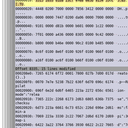
00000010:
·
3515
·
2633
·
01ba
·
23cf
·
4
9
88
·
ee5b
·
9154
·
55
d
c
·
·
5
.&3
.
[.TU
.
00000020:
·
4448
·
0200
·
7000
·
0000
·
7856
·
3412
·
0000
·
0000
·
·
DH..p
.....
00000030:
·
0000
·
0000
·
7447
·
0200
·
da06
·
0000
·
7000
·
0000
·
·
....t
.p...
00000040:
·
9101
·
0000
·
d81b
·
0000
·
b601
·
0000
·
1c22
·
0000
·
·
.....
.."..
00000050:
·
7f01
·
0000
·
a436
·
0000
·
8305
·
0000
·
9c42
·
0000
·
·
.....
..B..
00000060:
·
b800
·
0000
·
b46e
·
0000
·
90c2
·
0100
·
b485
·
0000
·
·
.....
.....
00000070:
·
8c6f
·
0100
·
8e6f
·
0100
·
926f
·
0100
·
966f
·
0100
·
·
.o...
..o..
00000080:
·
a16f
·
0100
·
ac6f
·
0100
·
b66f
·
0100
·
c06f
·
0100
·
·
.o...
..o..
Offset 8335, 15 lines modified
000208e0:
·
7265
·
6174
·
6f72
·
0001
·
7800
·
027b
·
7d00
·
017d
·
·
reato
{}..}
000208f0:
·
0070
·
7e7e
·
5238
·
7b22
·
636f
·
6d70
·
696c
·
6174
·
·
.p~~R
pilat
00020900:
·
696f
·
6e2d
·
6d6f
·
6465
·
223a
·
2272
·
656c
·
6561
·
·
ion-
mode":"relea
00020910:
·
7365
·
222c
·
2268
·
6173
·
2d63
·
6865
·
636b
·
7375
·
·
se","
checksu
00020920:
·
6d73
·
223a
·
6661
·
6c73
·
652c
·
226d
·
696e
·
2d61
·
·
ms":f
min-a
00020930:
·
7069
·
223a
·
3330
·
2c22
·
7067
·
2d6d
·
6170
·
2d69
·
·
pi":3
map-i
00020940:
·
6422
·
3a22
·
3764
·
3766
·
3930
·
6622
·
2c22
·
7665
·
·
d":"7