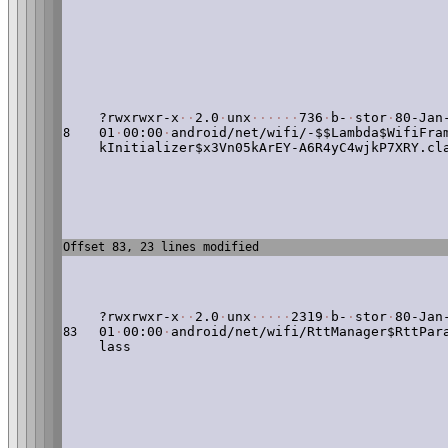
?rwxrwxr-x
·
·
2.0
·
unx
·
·
·
·
·
·
736
·
b-
·
stor
·
80-Jan
01
·
00:00
·
android/net/wifi/-$$Lambda$WifiFra
8
kInitializer$x3Vn05kArEY-A6R4yC4wjkP7XRY.cl
Offset 83, 23 lines modified
?rwxrwxr-x
·
·
2.0
·
unx
·
·
·
·
·
2319
·
b-
·
stor
·
80-Jan
01
·
00:00
·
android/net/wifi/RttManager$RttPar
83
lass