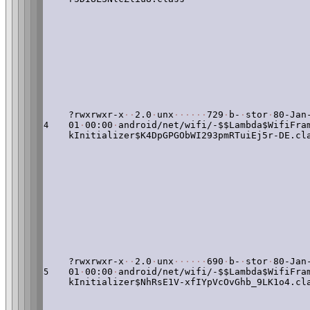
?rwxrwxr-x
·
·
2.0
·
unx
·
·
·
·
·
·
729
·
b-
·
stor
·
80-Jan
01
·
00:00
·
android/net/wifi/-$$Lambda$WifiFra
4
kInitializer$K4DpGPGObWI293pmRTuiEj5r-DE.cl
?rwxrwxr-x
·
·
2.0
·
unx
·
·
·
·
·
·
690
·
b-
·
stor
·
80-Jan
01
·
00:00
·
android/net/wifi/-$$Lambda$WifiFra
5
kInitializer$NhRsE1V-xfIYpVcOvGhb_9LK1o4.cl