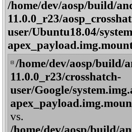
/home/dev/aosp/build/an
11.0.0_r23/aosp_crosshat
user/Ubuntu18.04/system
apex_payload.img.mount
/home/dev/aosp/build/a
⊟
11.0.0_r23/crosshatch-
user/Google/system.img.
apex_payload.img.mount
vs.
/home/dev/aosp/build/an