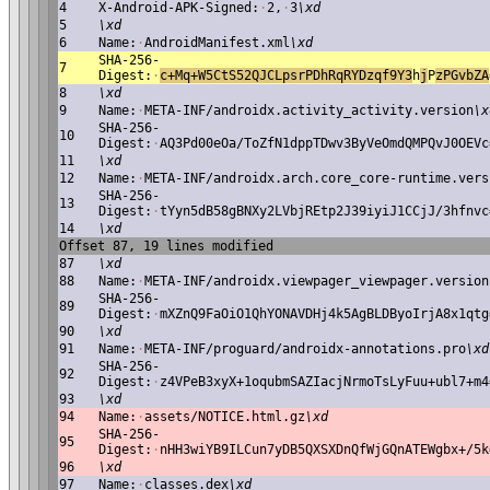
4
X-Android-APK-Signed:
·
2,
·
3
\xd
5
\xd
6
Name:
·
AndroidManifest.xml
\xd
SHA-256-
7
Digest:
·
c
+Mq+W5CtS52QJCLpsrPDhRqRYDzqf9Y3
h
j
P
zPGvbZA
8
\xd
9
Name:
·
META-INF/androidx.activity_activity.version
\x
SHA-256-
10
Digest:
·
AQ3Pd00eOa/ToZfN1dppTDwv3ByVeOmdQMPQvJ0OEVc
11
\xd
12
Name:
·
META-INF/androidx.arch.core_core-runtime.vers
SHA-256-
13
Digest:
·
tYyn5dB58gBNXy2LVbjREtp2J39iyiJ1CCjJ/3hfnvc
14
\xd
Offset 87, 19 lines modified
87
\xd
88
Name:
·
META-INF/androidx.viewpager_viewpager.version
SHA-256-
89
Digest:
·
mXZnQ9FaOiO1QhYONAVDHj4k5AgBLDByoIrjA8x1qtg
90
\xd
91
Name:
·
META-INF/proguard/androidx-annotations.pro
\xd
SHA-256-
92
Digest:
·
z4VPeB3xyX+1oqubmSAZIacjNrmoTsLyFuu+ubl7+m4
93
\xd
94
Name:
·
assets/NOTICE.html.gz
\xd
SHA-256-
95
Digest:
·
nHH3wiYB9ILCun7yDB5QXSXDnQfWjGQnATEWgbx+/5k
96
\xd
97
Name:
·
classes.dex
\xd