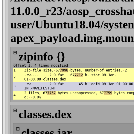
11.0.0_r23/aosp_crossha
user/Ubuntu18.04/system
apex_payload.img.mount
⊟
zipinfo {}
Offset 1, 4 lines modified
1
Zip
·
file
·
size:
·
67
7998
·
bytes,
·
number
·
of
·
entries:
·
2
-rw----
·
·
·
·
·
2.0
·
fat
·
·
·
67
7712
·
b-
·
stor
·
08-Jan-
2
01
·
00:00
·
classes.dex
-rw----
·
·
·
·
·
2.0
·
fat
·
·
·
·
·
·
·
45
·
b-
·
defN
·
08-Jan-01
·
00:00
3
INF/MANIFEST.MF
2
·
files,
·
67
7757
·
bytes
·
uncompressed,
·
67
7759
·
bytes
·
com
4
d:
·
·
0.0%
⊟
classes.dex
⊟
classes.jar