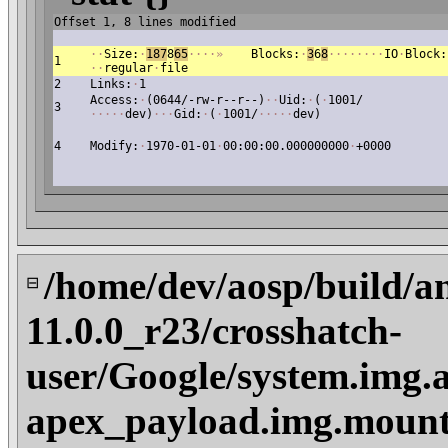
Offset 1, 8 lines modified
·
·
Size:
·
187
8
65
·
·
·
·
»
Blocks:
·
3
6
8
·
·
·
·
·
·
·
·
IO
·
Block:
1
·
·
regular
·
file
2
Links:
·
1
Access:
·
(0644/-rw-r--r--)
·
·
Uid:
·
(
·
1001/
3
·
·
·
·
·
dev)
·
·
·
Gid:
·
(
·
1001/
·
·
·
·
·
dev)
4
Modify:
·
1970-01-01
·
00:00:00.000000000
·
+0000
/home/dev/aosp/build/a
⊟
11.0.0_r23/crosshatch-
user/Google/system.img.a
apex_payload.img.mount