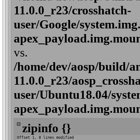
11.0.0_r23/crosshatch-
user/Google/system.img.
apex_payload.img.mou
vs.
/home/dev/aosp/build/a
11.0.0_r23/aosp_crossha
user/Ubuntu18.04/syste
apex_payload.img.mou
⊟
zipinfo {}
Offset 1, 8 lines modified