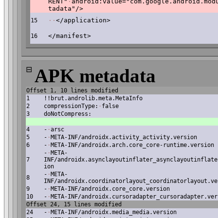
RENT"
·
android:value="com.google.android.mod
tadata"/>
·
·
</application>
15
</manifest>
16
⊟
APK metadata
Offset 1, 10 lines modified
1
!!brut.androlib.meta.MetaInfo
2
compressionType:
·
false
3
doNotCompress:
4
-
·
arsc
5
-
·
META-INF/androidx.activity_activity.version
6
-
·
META-INF/androidx.arch.core_core-runtime.version
-
·
META-
7
INF/androidx.asynclayoutinflater_asynclayoutinflate
ion
-
·
META-
8
INF/androidx.coordinatorlayout_coordinatorlayout.ve
9
-
·
META-INF/androidx.core_core.version
10
-
·
META-INF/androidx.cursoradapter_cursoradapter.ver
Offset 24, 15 lines modified
24
-
·
META-INF/androidx.media_media.version