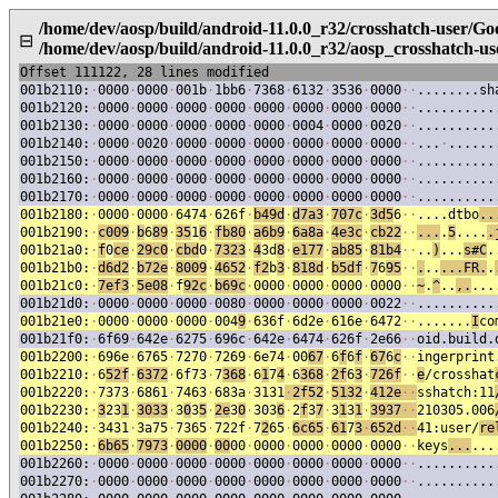
/home/dev/aosp/build/android-11.0.0_r32/crosshatch-user/Go
⊟
/home/dev/aosp/build/android-11.0.0_r32/aosp_crosshatch-u
Offset 111122, 28 lines modified
001b2110:
·
0000
·
0000
·
001b
·
1bb6
·
7368
·
6132
·
3536
·
0000
·
·
........sh
001b2120:
·
0000
·
0000
·
0000
·
0000
·
0000
·
0000
·
0000
·
0000
·
·
..........
001b2130:
·
0000
·
0000
·
0000
·
0000
·
0000
·
0004
·
0000
·
0020
·
·
..........
001b2140:
·
0000
·
0020
·
0000
·
0000
·
0000
·
0000
·
0000
·
0000
·
·
...
·
......
001b2150:
·
0000
·
0000
·
0000
·
0000
·
0000
·
0000
·
0000
·
0000
·
·
..........
001b2160:
·
0000
·
0000
·
0000
·
0000
·
0000
·
0000
·
0000
·
0000
·
·
..........
001b2170:
·
0000
·
0000
·
0000
·
0000
·
0000
·
0000
·
0000
·
0000
·
·
..........
001b2180:
·
0000
·
0000
·
6474
·
626f
·
b49d
·
d7a3
·
707c
·
3d5
6
·
·
....dtbo
..
001b2190:
·
c009
·
b
6
89
·
35
1
6
·
fb80
·
a6b9
·
6a8a
·
4e3c
·
cb22
·
·
...
.
5
....
.
001b21a0:
·
f
0
ce
·
29c0
·
cbd
0
·
7323
·
4
3d
8
·
e177
·
ab85
·
81b4
·
·
..
)
...
s#C
.
001b21b0:
·
d6d2
·
b72e
·
8009
·
4652
·
f2
b
3
·
818d
·
b5df
·
7
6
95
·
·
.
..
...FR.
.
001b21c0:
·
7ef3
·
5e08
·
f
92c
·
b69c
·
0000
·
0000
·
0000
·
0000
·
·
~
.
^
..
,.
...
001b21d0:
·
0000
·
0000
·
0000
·
0080
·
0000
·
0000
·
0000
·
0022
·
·
..........
001b21e0:
·
0000
·
0000
·
0000
·
004
9
·
636f
·
6d2e
·
616e
·
6472
·
·
.......
I
co
001b21f0:
·
6f69
·
642e
·
6275
·
696c
·
642e
·
6474
·
626f
·
2e66
·
·
oid.build.
001b2200:
·
696e
·
6765
·
7270
·
7269
·
6e74
·
00
67
·
6
f
6
f
·
67
6
c
·
·
ingerprint
001b2210:
·
6
52f
·
6372
·
6f73
·
7
368
·
6
1
7
4
·
6
368
·
2f
6
3
·
726f
·
·
e
/crosshat
001b2220:
·
7373
·
6861
·
7463
·
683a
·
3131
·
2f52
·
5132
·
412e
·
·
sshatch:11
001b2230:
·
3
23
1
·
3033
·
3
0
3
5
·
2e
3
0
·
303
6
·
2
f
3
7
·
3
1
3
1
·
3937
·
·
210305.006
001b2240:
·
3431
·
3a75
·
7365
·
722f
·
7
2
65
·
6c65
·
6
1
7
3
·
65
2d
·
·
41:user/
re
001b2250:
·
6b65
·
7973
·
0000
·
00
00
·
0000
·
0000
·
0000
·
0000
·
·
keys
...
...
001b2260:
·
0000
·
0000
·
0000
·
0000
·
0000
·
0000
·
0000
·
0000
·
·
..........
001b2270:
·
0000
·
0000
·
0000
·
0000
·
0000
·
0000
·
0000
·
0000
·
·
..........