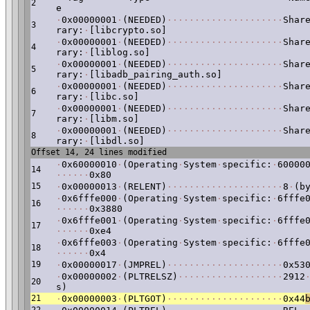
2
e
·
0x00000001
·
(NEEDED)
·
·
·
·
·
·
·
·
·
·
·
·
·
·
·
·
·
·
·
·
·
Shar
3
rary:
·
[libcrypto.so]
·
0x00000001
·
(NEEDED)
·
·
·
·
·
·
·
·
·
·
·
·
·
·
·
·
·
·
·
·
·
Shar
4
rary:
·
[liblog.so]
·
0x00000001
·
(NEEDED)
·
·
·
·
·
·
·
·
·
·
·
·
·
·
·
·
·
·
·
·
·
Shar
5
rary:
·
[libadb_pairing_auth.so]
·
0x00000001
·
(NEEDED)
·
·
·
·
·
·
·
·
·
·
·
·
·
·
·
·
·
·
·
·
·
Shar
6
rary:
·
[libc.so]
·
0x00000001
·
(NEEDED)
·
·
·
·
·
·
·
·
·
·
·
·
·
·
·
·
·
·
·
·
·
Shar
7
rary:
·
[libm.so]
·
0x00000001
·
(NEEDED)
·
·
·
·
·
·
·
·
·
·
·
·
·
·
·
·
·
·
·
·
·
Shar
8
rary:
·
[libdl.so]
Offset 14, 24 lines modified
·
0x60000010
·
(Operating
·
System
·
specific:
·
60000
14
·
·
·
·
·
·
0x80
15
·
0x00000013
·
(RELENT)
·
·
·
·
·
·
·
·
·
·
·
·
·
·
·
·
·
·
·
·
·
8
·
(b
·
0x6fffe000
·
(Operating
·
System
·
specific:
·
6fffe
16
·
·
·
·
·
·
0x3880
·
0x6fffe001
·
(Operating
·
System
·
specific:
·
6fffe
17
·
·
·
·
·
·
0xe4
·
0x6fffe003
·
(Operating
·
System
·
specific:
·
6fffe
18
·
·
·
·
·
·
0x4
19
·
0x00000017
·
(JMPREL)
·
·
·
·
·
·
·
·
·
·
·
·
·
·
·
·
·
·
·
·
·
0x53
·
0x00000002
·
(PLTRELSZ)
·
·
·
·
·
·
·
·
·
·
·
·
·
·
·
·
·
·
·
2912
20
s)
21
·
0x00000003
·
(PLTGOT)
·
·
·
·
·
·
·
·
·
·
·
·
·
·
·
·
·
·
·
·
·
0x44