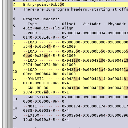
2
Entry
·
point
·
0xb5
5
0
3
There
·
are
·
10
·
program
·
headers,
·
starting
·
at
·
off
4
Program
·
Headers:
·
·
Type
·
·
·
·
·
·
·
·
·
·
·
Offset
·
·
·
VirtAddr
·
·
·
PhysAddr
5
eSiz
·
MemSiz
·
·
Flg
·
Align
·
·
PHDR
·
·
·
·
·
·
·
·
·
·
·
0x000034
·
0x00000034
·
0x000000
6
0140
·
0x00140
·
R
·
·
·
0x4
·
·
LOAD
·
·
·
·
·
·
·
·
·
·
·
0x000000
·
0x00000000
·
0x000000
7
a54
4
·
0x0a54
4
·
R
·
·
·
0x1000
·
·
LOAD
·
·
·
·
·
·
·
·
·
·
·
0x00a5
5
0
·
0x0000b5
5
0
·
0x0000b5
8
6
be
0
·
0x36
be
0
·
R
·
E
·
0x1000
·
·
LOAD
·
·
·
·
·
·
·
·
·
·
·
0x041
13
0
·
0x00043
13
0
·
0x00043
1
9
2074
·
0x02074
·
RW
·
·
0x1000
·
·
LOAD
·
·
·
·
·
·
·
·
·
·
·
0x043
1a
4
·
0x00046
1a
4
·
0x00046
1
10
00cc
·
0x00b04
·
RW
·
·
0x1000
·
·
DYNAMIC
·
·
·
·
·
·
·
·
0x042
8f
4
·
0x00044
8f
4
·
0x00044
8
11
0110
·
0x00110
·
RW
·
·
0x4
·
·
GNU_RELRO
·
·
·
·
·
·
0x041
13
0
·
0x00043
13
0
·
0x00043
1
12
2074
·
0x02
ed
0
·
R
·
·
·
0x1
·
·
GNU_STACK
·
·
·
·
·
·
0x000000
·
0x00000000
·
0x000000
13
0000
·
0x00000
·
RW
·
·
0
·
·
NOTE
·
·
·
·
·
·
·
·
·
·
·
0x000174
·
0x00000174
·
0x000001
14
0038
·
0x00038
·
R
·
·
·
0x4
·
·
EXIDX
·
·
·
·
·
·
·
·
·
·
0x003964
·
0x00003964
·
0x000039
15
19a8
·
0x019a8
·
R
·
·
·
0x4