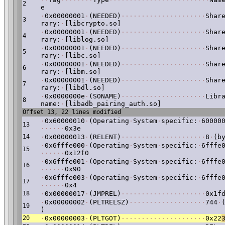
2
e
·
0x00000001
·
(NEEDED)
·
·
·
·
·
·
·
·
·
·
·
·
·
·
·
·
·
·
·
·
·
Shar
3
rary:
·
[libcrypto.so]
·
0x00000001
·
(NEEDED)
·
·
·
·
·
·
·
·
·
·
·
·
·
·
·
·
·
·
·
·
·
Shar
4
rary:
·
[liblog.so]
·
0x00000001
·
(NEEDED)
·
·
·
·
·
·
·
·
·
·
·
·
·
·
·
·
·
·
·
·
·
Shar
5
rary:
·
[libc.so]
·
0x00000001
·
(NEEDED)
·
·
·
·
·
·
·
·
·
·
·
·
·
·
·
·
·
·
·
·
·
Shar
6
rary:
·
[libm.so]
·
0x00000001
·
(NEEDED)
·
·
·
·
·
·
·
·
·
·
·
·
·
·
·
·
·
·
·
·
·
Shar
7
rary:
·
[libdl.so]
·
0x0000000e
·
(SONAME)
·
·
·
·
·
·
·
·
·
·
·
·
·
·
·
·
·
·
·
·
·
Libr
8
name:
·
[libadb_pairing_auth.so]
Offset 13, 22 lines modified
·
0x60000010
·
(Operating
·
System
·
specific:
·
60000
13
·
·
·
·
·
·
0x3e
14
·
0x00000013
·
(RELENT)
·
·
·
·
·
·
·
·
·
·
·
·
·
·
·
·
·
·
·
·
·
8
·
(b
·
0x6fffe000
·
(Operating
·
System
·
specific:
·
6fffe
15
·
·
·
·
·
·
0x12f0
·
0x6fffe001
·
(Operating
·
System
·
specific:
·
6fffe
16
·
·
·
·
·
·
0x90
·
0x6fffe003
·
(Operating
·
System
·
specific:
·
6fffe
17
·
·
·
·
·
·
0x4
18
·
0x00000017
·
(JMPREL)
·
·
·
·
·
·
·
·
·
·
·
·
·
·
·
·
·
·
·
·
·
0x1f
·
0x00000002
·
(PLTRELSZ)
·
·
·
·
·
·
·
·
·
·
·
·
·
·
·
·
·
·
·
744
·
19
)
20
·
0x00000003
·
(PLTGOT)
·
·
·
·
·
·
·
·
·
·
·
·
·
·
·
·
·
·
·
·
·
0x22