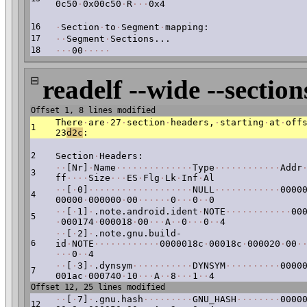
0c50
·
0x00c50
·
R
·
·
·
0x4
16
·
Section
·
to
·
Segment
·
mapping:
17
·
·
Segment
·
Sections...
18
·
·
·
00
·
·
·
·
·
⊟
readelf --wide --section
Offset 1, 8 lines modified
There
·
are
·
27
·
section
·
headers,
·
starting
·
at
·
off
1
23
d2c
:
2
Section
·
Headers:
·
·
[Nr]
·
Name
·
·
·
·
·
·
·
·
·
·
·
·
·
·
Type
·
·
·
·
·
·
·
·
·
·
·
·
Addr
3
ff
·
·
·
·
Size
·
·
·
ES
·
Flg
·
Lk
·
Inf
·
Al
·
·
[
·
0]
·
·
·
·
·
·
·
·
·
·
·
·
·
·
·
·
·
·
·
NULL
·
·
·
·
·
·
·
·
·
·
·
·
0000
4
00000
·
000000
·
00
·
·
·
·
·
·
0
·
·
·
0
·
·
0
·
·
[
·
1]
·
.note.android.ident
·
NOTE
·
·
·
·
·
·
·
·
·
·
·
·
00
5
·
000174
·
000018
·
00
·
·
·
A
·
·
0
·
·
·
0
·
·
4
·
·
[
·
2]
·
.note.gnu.build-
6
id
·
NOTE
·
·
·
·
·
·
·
·
·
·
·
·
0000018c
·
00018c
·
000020
·
00
·
·
·
·
0
·
·
4
·
·
[
·
3]
·
.dynsym
·
·
·
·
·
·
·
·
·
·
·
DYNSYM
·
·
·
·
·
·
·
·
·
·
0000
7
001ac
·
000740
·
10
·
·
·
A
·
·
8
·
·
·
1
·
·
4
Offset 12, 25 lines modified
·
·
[
·
7]
·
.gnu.hash
·
·
·
·
·
·
·
·
·
GNU_HASH
·
·
·
·
·
·
·
·
0000
12