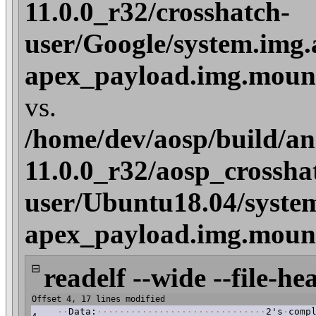
11.0.0_r32/crosshatch-
user/Google/system.img.
apex_payload.img.mount/
vs.
/home/dev/aosp/build/an
11.0.0_r32/aosp_crossha
user/Ubuntu18.04/syste
apex_payload.img.mount/
⊟
readelf --wide --file-he
Offset 4, 17 lines modified
·
·
Data:
·
·
·
·
·
·
·
·
·
·
·
·
·
·
·
·
·
·
·
·
·
·
·
·
·
·
·
·
·
·
2's
·
comp