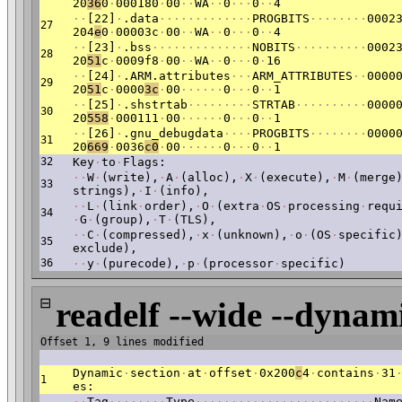
20
36
0
·
000180
·
00
·
·
WA
·
·
0
·
·
·
0
·
·
4
·
·
[22]
·
.data
·
·
·
·
·
·
·
·
·
·
·
·
·
PROGBITS
·
·
·
·
·
·
·
·
0002
27
204
e
0
·
00003c
·
00
·
·
WA
·
·
0
·
·
·
0
·
·
4
·
·
[23]
·
.bss
·
·
·
·
·
·
·
·
·
·
·
·
·
·
NOBITS
·
·
·
·
·
·
·
·
·
·
0002
28
20
51
c
·
0009f8
·
00
·
·
WA
·
·
0
·
·
·
0
·
16
·
·
[24]
·
.ARM.attributes
·
·
·
ARM_ATTRIBUTES
·
·
0000
29
20
51
c
·
0000
3c
·
00
·
·
·
·
·
·
0
·
·
·
0
·
·
1
·
·
[25]
·
.shstrtab
·
·
·
·
·
·
·
·
·
STRTAB
·
·
·
·
·
·
·
·
·
·
0000
30
20
558
·
000111
·
00
·
·
·
·
·
·
0
·
·
·
0
·
·
1
·
·
[26]
·
.gnu_debugdata
·
·
·
·
PROGBITS
·
·
·
·
·
·
·
·
0000
31
20
669
·
0036
c0
·
00
·
·
·
·
·
·
0
·
·
·
0
·
·
1
32
Key
·
to
·
Flags:
·
·
W
·
(write),
·
A
·
(alloc),
·
X
·
(execute),
·
M
·
(merge
33
strings),
·
I
·
(info),
·
·
L
·
(link
·
order),
·
O
·
(extra
·
OS
·
processing
·
requ
34
·
G
·
(group),
·
T
·
(TLS),
·
·
C
·
(compressed),
·
x
·
(unknown),
·
o
·
(OS
·
specific
35
exclude),
36
·
·
y
·
(purecode),
·
p
·
(processor
·
specific)
⊟
readelf --wide --dynami
Offset 1, 9 lines modified
Dynamic
·
section
·
at
·
offset
·
0x200
c
4
·
contains
·
31
1
es:
·
·
Tag
·
·
·
·
·
·
·
·
Type
·
·
·
·
·
·
·
·
·
·
·
·
·
·
·
·
·
·
·
·
·
·
·
·
·
Nam