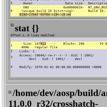
5
·
·
Owner
·
·
·
·
·
·
·
·
·
·
·
·
·
·
·
·
·
Data
·
size
»
Descriptio
·
·
GNU
·
·
·
·
·
·
·
·
·
·
·
·
·
·
·
·
·
·
0x00000010
»
NT_GNU_BUI
6
·
(unique
·
build
·
ID
·
bitstring)
»
·
·
·
·
Build
·
ID:
819d
4
17b45
7
65f04
3b
29
02
c8
3
e
d
⊟
stat {}
Offset 1, 8 lines modified
·
·
Size:
·
147
812
·
·
·
·
»
Blocks:
·
296
·
·
·
·
·
·
·
·
IO
·
1
·
4096
·
·
·
regular
·
file
2
Links:
·
1
Access:
·
(0644/-rw-r--r--)
·
·
Uid:
·
(
·
1001/
3
·
·
·
·
·
dev)
·
·
·
Gid:
·
(
·
1001/
·
·
·
·
·
dev)
4
Modify:
·
1970-01-01
·
00:00:00.000000000
·
+0000
/home/dev/aosp/build/a
⊟
11.0.0_r32/crosshatch-