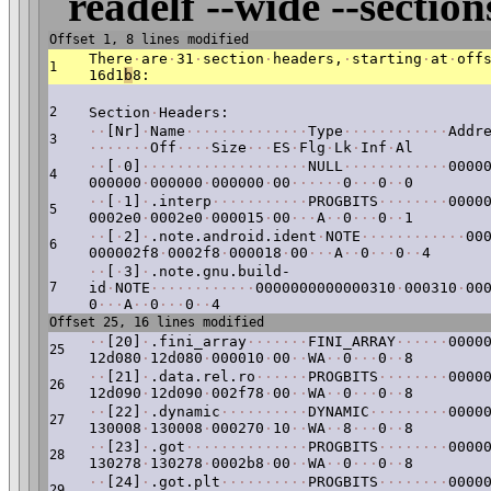
readelf --wide --section
Offset 1, 8 lines modified
There
·
are
·
31
·
section
·
headers,
·
starting
·
at
·
off
1
16d1
b
8:
2
Section
·
Headers:
·
·
[Nr]
·
Name
·
·
·
·
·
·
·
·
·
·
·
·
·
·
Type
·
·
·
·
·
·
·
·
·
·
·
·
Addr
3
·
·
·
·
·
·
·
Off
·
·
·
·
Size
·
·
·
ES
·
Flg
·
Lk
·
Inf
·
Al
·
·
[
·
0]
·
·
·
·
·
·
·
·
·
·
·
·
·
·
·
·
·
·
·
NULL
·
·
·
·
·
·
·
·
·
·
·
·
0000
4
000000
·
000000
·
000000
·
00
·
·
·
·
·
·
0
·
·
·
0
·
·
0
·
·
[
·
1]
·
.interp
·
·
·
·
·
·
·
·
·
·
·
PROGBITS
·
·
·
·
·
·
·
·
0000
5
0002e0
·
0002e0
·
000015
·
00
·
·
·
A
·
·
0
·
·
·
0
·
·
1
·
·
[
·
2]
·
.note.android.ident
·
NOTE
·
·
·
·
·
·
·
·
·
·
·
·
00
6
000002f8
·
0002f8
·
000018
·
00
·
·
·
A
·
·
0
·
·
·
0
·
·
4
·
·
[
·
3]
·
.note.gnu.build-
7
id
·
NOTE
·
·
·
·
·
·
·
·
·
·
·
·
0000000000000310
·
000310
·
00
0
·
·
·
A
·
·
0
·
·
·
0
·
·
4
Offset 25, 16 lines modified
·
·
[20]
·
.fini_array
·
·
·
·
·
·
·
FINI_ARRAY
·
·
·
·
·
·
0000
25
12d080
·
12d080
·
000010
·
00
·
·
WA
·
·
0
·
·
·
0
·
·
8
·
·
[21]
·
.data.rel.ro
·
·
·
·
·
·
PROGBITS
·
·
·
·
·
·
·
·
0000
26
12d090
·
12d090
·
002f78
·
00
·
·
WA
·
·
0
·
·
·
0
·
·
8
·
·
[22]
·
.dynamic
·
·
·
·
·
·
·
·
·
·
DYNAMIC
·
·
·
·
·
·
·
·
·
0000
27
130008
·
130008
·
000270
·
10
·
·
WA
·
·
8
·
·
·
0
·
·
8
·
·
[23]
·
.got
·
·
·
·
·
·
·
·
·
·
·
·
·
·
PROGBITS
·
·
·
·
·
·
·
·
0000
28
130278
·
130278
·
0002b8
·
00
·
·
WA
·
·
0
·
·
·
0
·
·
8
·
·
[24]
·
.got.plt
·
·
·
·
·
·
·
·
·
·
PROGBITS
·
·
·
·
·
·
·
·
0000
29