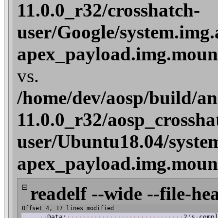
11.0.0_r32/crosshatch-
user/Google/system.img.
apex_payload.img.mount
vs.
/home/dev/aosp/build/an
11.0.0_r32/aosp_crossha
user/Ubuntu18.04/syste
apex_payload.img.mount
⊟
readelf --wide --file-he
Offset 4, 17 lines modified
·
·
Data:
·
·
·
·
·
·
·
·
·
·
·
·
·
·
·
·
·
·
·
·
·
·
·
·
·
·
·
·
·
·
2's
·
comp