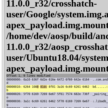
11.0.0_r32/crosshatch-
user/Google/system.img.
apex_payload.img.mount
/home/dev/aosp/build/an
11.0.0_r32/aosp_crosshat
user/Ubuntu18.04/system
apex_payload.img.mount
Offset 1, 9 lines modified
00000000:
·
0a10
·
636f
·
6d2e
·
616e
·
6472
·
6f69
·
642e
·
6164
·
·
..com.and
d
00000010:
·
6264
·
108
8
·
81dc
·
8f01
·
3a16
·
6c69
·
6261
·
6462
·
·
bd......:
b
00000020:
·
5f70
·
6169
·
7269
·
6e67
·
5f61
·
7574
·
682e
·
736f
·
·
_pairing_
o
00000030:
·
3a1c
·
6c69
·
6261
·
6462
·
5f70
·
6169
·
7269
·
6e67
·
·
:.libadb_
g