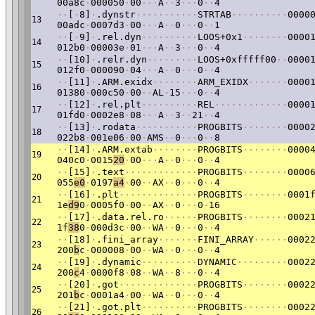
00a8c
·
000050
·
00
·
·
·
A
·
·
3
·
·
·
0
·
·
4
·
·
[
·
8]
·
.dynstr
·
·
·
·
·
·
·
·
·
·
·
STRTAB
·
·
·
·
·
·
·
·
·
·
0000
13
00adc
·
0007d3
·
00
·
·
·
A
·
·
0
·
·
·
0
·
·
1
·
·
[
·
9]
·
.rel.dyn
·
·
·
·
·
·
·
·
·
·
LOOS+0x1
·
·
·
·
·
·
·
·
0000
14
012b0
·
00003e
·
01
·
·
·
A
·
·
3
·
·
·
0
·
·
4
·
·
[10]
·
.relr.dyn
·
·
·
·
·
·
·
·
·
LOOS+0xfffff00
·
·
0000
15
012f0
·
000090
·
04
·
·
·
A
·
·
0
·
·
·
0
·
·
4
·
·
[11]
·
.ARM.exidx
·
·
·
·
·
·
·
·
ARM_EXIDX
·
·
·
·
·
·
·
0000
16
01380
·
000c50
·
00
·
·
AL
·
15
·
·
·
0
·
·
4
·
·
[12]
·
.rel.plt
·
·
·
·
·
·
·
·
·
·
REL
·
·
·
·
·
·
·
·
·
·
·
·
·
0000
17
01fd0
·
0002e8
·
08
·
·
·
A
·
·
3
·
·
21
·
·
4
·
·
[13]
·
.rodata
·
·
·
·
·
·
·
·
·
·
·
PROGBITS
·
·
·
·
·
·
·
·
0000
18
022b8
·
001e06
·
00
·
AMS
·
·
0
·
·
·
0
·
·
8
·
·
[14]
·
.ARM.extab
·
·
·
·
·
·
·
·
PROGBITS
·
·
·
·
·
·
·
·
0000
19
040c0
·
0015
20
·
00
·
·
·
A
·
·
0
·
·
·
0
·
·
4
·
·
[15]
·
.text
·
·
·
·
·
·
·
·
·
·
·
·
·
PROGBITS
·
·
·
·
·
·
·
·
0000
20
055
e0
·
0197
a4
·
00
·
·
AX
·
·
0
·
·
·
0
·
·
4
·
·
[16]
·
.plt
·
·
·
·
·
·
·
·
·
·
·
·
·
·
PROGBITS
·
·
·
·
·
·
·
·
0001
21
1e
d9
0
·
0005f0
·
00
·
·
AX
·
·
0
·
·
·
0
·
16
·
·
[17]
·
.data.rel.ro
·
·
·
·
·
·
PROGBITS
·
·
·
·
·
·
·
·
0002
22
1f
38
0
·
000d3c
·
00
·
·
WA
·
·
0
·
·
·
0
·
·
4
·
·
[18]
·
.fini_array
·
·
·
·
·
·
·
FINI_ARRAY
·
·
·
·
·
·
0002
23
200
b
c
·
000008
·
00
·
·
WA
·
·
0
·
·
·
0
·
·
4
·
·
[19]
·
.dynamic
·
·
·
·
·
·
·
·
·
·
DYNAMIC
·
·
·
·
·
·
·
·
·
0002
24
200
c
4
·
0000f8
·
08
·
·
WA
·
·
8
·
·
·
0
·
·
4
·
·
[20]
·
.got
·
·
·
·
·
·
·
·
·
·
·
·
·
·
PROGBITS
·
·
·
·
·
·
·
·
0002
25
201
b
c
·
0001a4
·
00
·
·
WA
·
·
0
·
·
·
0
·
·
4
·
·
[21]
·
.got.plt
·
·
·
·
·
·
·
·
·
·
PROGBITS
·
·
·
·
·
·
·
·
0002
26