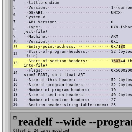
4
,
·
little
·
endian
5
·
·
Version:
·
·
·
·
·
·
·
·
·
·
·
·
·
·
·
·
·
·
·
·
·
·
·
·
·
·
·
1
·
(curre
·
·
OS/ABI:
·
·
·
·
·
·
·
·
·
·
·
·
·
·
·
·
·
·
·
·
·
·
·
·
·
·
·
·
UNIX
·
-
6
·
System
·
V
7
·
·
ABI
·
Version:
·
·
·
·
·
·
·
·
·
·
·
·
·
·
·
·
·
·
·
·
·
·
·
0
·
·
Type:
·
·
·
·
·
·
·
·
·
·
·
·
·
·
·
·
·
·
·
·
·
·
·
·
·
·
·
·
·
·
DYN
·
(Sha
8
ject
·
file)
9
·
·
Machine:
·
·
·
·
·
·
·
·
·
·
·
·
·
·
·
·
·
·
·
·
·
·
·
·
·
·
·
ARM
10
·
·
Version:
·
·
·
·
·
·
·
·
·
·
·
·
·
·
·
·
·
·
·
·
·
·
·
·
·
·
·
0x1
11
·
·
Entry
·
point
·
address:
·
·
·
·
·
·
·
·
·
·
·
·
·
·
·
0x71
8
0
·
·
Start
·
of
·
program
·
headers:
·
·
·
·
·
·
·
·
·
·
52
·
(byte
12
·
file)
·
·
Start
·
of
·
section
·
headers:
·
·
·
·
·
·
·
·
·
·
1
607
44
·
(
13
into
·
file)
·
·
Flags:
·
·
·
·
·
·
·
·
·
·
·
·
·
·
·
·
·
·
·
·
·
·
·
·
·
·
·
·
·
0x500020
14
sion5
·
EABI,
·
soft-float
·
ABI
15
·
·
Size
·
of
·
this
·
header:
·
·
·
·
·
·
·
·
·
·
·
·
·
·
·
52
·
(byte
16
·
·
Size
·
of
·
program
·
headers:
·
·
·
·
·
·
·
·
·
·
·
32
·
(byte
17
·
·
Number
·
of
·
program
·
headers:
·
·
·
·
·
·
·
·
·
10
18
·
·
Size
·
of
·
section
·
headers:
·
·
·
·
·
·
·
·
·
·
·
40
·
(byte
19
·
·
Number
·
of
·
section
·
headers:
·
·
·
·
·
·
·
·
·
27
20
·
·
Section
·
header
·
string
·
table
·
index:
·
25
⊟
readelf --wide --progr
Offset 1, 24 lines modified