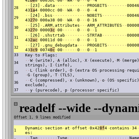
42
be
8
·
0005bc
·
00
·
·
WA
·
·
0
·
·
·
0
·
·
4
·
·
[23]
·
.data
·
·
·
·
·
·
·
·
·
·
·
·
·
PROGBITS
·
·
·
·
·
·
·
·
0004
28
43
1a
4
·
0000cc
·
00
·
·
WA
·
·
0
·
·
·
0
·
·
4
·
·
[24]
·
.bss
·
·
·
·
·
·
·
·
·
·
·
·
·
·
NOBITS
·
·
·
·
·
·
·
·
·
·
0004
29
43
27
0
·
000a38
·
00
·
·
WA
·
·
0
·
·
·
0
·
16
·
·
[25]
·
.ARM.attributes
·
·
·
ARM_ATTRIBUTES
·
·
0000
30
43
27
0
·
0000
3c
·
00
·
·
·
·
·
·
0
·
·
·
0
·
·
1
·
·
[26]
·
.shstrtab
·
·
·
·
·
·
·
·
·
STRTAB
·
·
·
·
·
·
·
·
·
·
0000
31
43
2ac
·
00011d
·
00
·
·
·
·
·
·
0
·
·
·
0
·
·
1
·
·
[27]
·
.gnu_debugdata
·
·
·
·
PROGBITS
·
·
·
·
·
·
·
·
0000
32
43
3c9
·
0074
0c
·
00
·
·
·
·
·
·
0
·
·
·
0
·
·
1
33
Key
·
to
·
Flags:
·
·
W
·
(write),
·
A
·
(alloc),
·
X
·
(execute),
·
M
·
(merge
34
strings),
·
I
·
(info),
·
·
L
·
(link
·
order),
·
O
·
(extra
·
OS
·
processing
·
requ
35
·
G
·
(group),
·
T
·
(TLS),
·
·
C
·
(compressed),
·
x
·
(unknown),
·
o
·
(OS
·
specific
36
exclude),
37
·
·
y
·
(purecode),
·
p
·
(processor
·
specific)
⊟
readelf --wide --dynami
Offset 1, 9 lines modified
Dynamic
·
section
·
at
·
offset
·
0x42
8f
4
·
contains
·
34
1
es:
·
·
Tag
·
·
·
·
·
·
·
·
Type
·
·
·
·
·
·
·
·
·
·
·
·
·
·
·
·
·
·
·
·
·
·
·
·
·
Nam