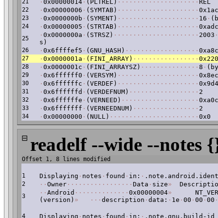
21
·
0x00000014
·
(PLTREL)
·
·
·
·
·
·
·
·
·
·
·
·
·
·
·
·
·
·
·
·
·
REL
22
·
0x00000006
·
(SYMTAB)
·
·
·
·
·
·
·
·
·
·
·
·
·
·
·
·
·
·
·
·
·
0x1a
23
·
0x0000000b
·
(SYMENT)
·
·
·
·
·
·
·
·
·
·
·
·
·
·
·
·
·
·
·
·
·
16
·
(
24
·
0x00000005
·
(STRTAB)
·
·
·
·
·
·
·
·
·
·
·
·
·
·
·
·
·
·
·
·
·
0xad
·
0x0000000a
·
(STRSZ)
·
·
·
·
·
·
·
·
·
·
·
·
·
·
·
·
·
·
·
·
·
·
2003
25
s)
26
·
0x6ffffef5
·
(GNU_HASH)
·
·
·
·
·
·
·
·
·
·
·
·
·
·
·
·
·
·
·
0xa8
27
·
0x0000001a
·
(FINI_ARRAY)
·
·
·
·
·
·
·
·
·
·
·
·
·
·
·
·
·
0x22
28
·
0x0000001c
·
(FINI_ARRAYSZ)
·
·
·
·
·
·
·
·
·
·
·
·
·
·
·
8
·
(b
29
·
0x6ffffff0
·
(VERSYM)
·
·
·
·
·
·
·
·
·
·
·
·
·
·
·
·
·
·
·
·
·
0x8e
30
·
0x6ffffffc
·
(VERDEF)
·
·
·
·
·
·
·
·
·
·
·
·
·
·
·
·
·
·
·
·
·
0x9d
31
·
0x6ffffffd
·
(VERDEFNUM)
·
·
·
·
·
·
·
·
·
·
·
·
·
·
·
·
·
·
2
32
·
0x6ffffffe
·
(VERNEED)
·
·
·
·
·
·
·
·
·
·
·
·
·
·
·
·
·
·
·
·
0xa0
33
·
0x6fffffff
·
(VERNEEDNUM)
·
·
·
·
·
·
·
·
·
·
·
·
·
·
·
·
·
2
34
·
0x00000000
·
(NULL)
·
·
·
·
·
·
·
·
·
·
·
·
·
·
·
·
·
·
·
·
·
·
·
0x0
⊟
readelf --wide --notes {
Offset 1, 8 lines modified
1
Displaying
·
notes
·
found
·
in:
·
.note.android.iden
2
·
·
Owner
·
·
·
·
·
·
·
·
·
·
·
·
·
·
·
·
·
Data
·
size
»
Descriptio
·
·
Android
·
·
·
·
·
·
·
·
·
·
·
·
·
·
0x00000004
»
NT_VERS
3
(version)
»
·
·
·
description
·
data:
·
1e
·
00
·
00
·
00
4
Displaying
·
notes
·
found
·
in:
·
.note.gnu.build-id