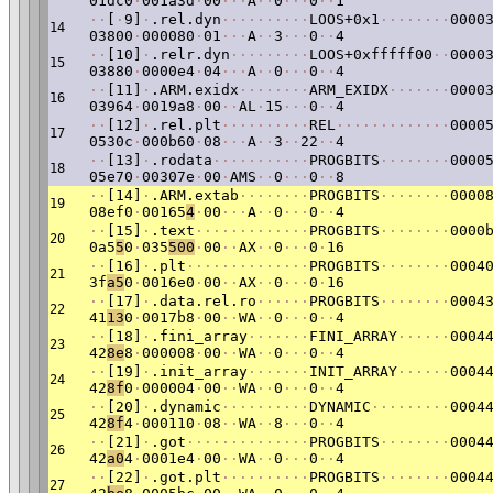
01dc0
·
001a3d
·
00
·
·
·
A
·
·
0
·
·
·
0
·
·
1
·
·
[
·
9]
·
.rel.dyn
·
·
·
·
·
·
·
·
·
·
LOOS+0x1
·
·
·
·
·
·
·
·
0000
14
03800
·
000080
·
01
·
·
·
A
·
·
3
·
·
·
0
·
·
4
·
·
[10]
·
.relr.dyn
·
·
·
·
·
·
·
·
·
LOOS+0xfffff00
·
·
0000
15
03880
·
0000e4
·
04
·
·
·
A
·
·
0
·
·
·
0
·
·
4
·
·
[11]
·
.ARM.exidx
·
·
·
·
·
·
·
·
ARM_EXIDX
·
·
·
·
·
·
·
0000
16
03964
·
0019a8
·
00
·
·
AL
·
15
·
·
·
0
·
·
4
·
·
[12]
·
.rel.plt
·
·
·
·
·
·
·
·
·
·
REL
·
·
·
·
·
·
·
·
·
·
·
·
·
0000
17
0530c
·
000b60
·
08
·
·
·
A
·
·
3
·
·
22
·
·
4
·
·
[13]
·
.rodata
·
·
·
·
·
·
·
·
·
·
·
PROGBITS
·
·
·
·
·
·
·
·
0000
18
05e70
·
00307e
·
00
·
AMS
·
·
0
·
·
·
0
·
·
8
·
·
[14]
·
.ARM.extab
·
·
·
·
·
·
·
·
PROGBITS
·
·
·
·
·
·
·
·
0000
19
08ef0
·
00165
4
·
00
·
·
·
A
·
·
0
·
·
·
0
·
·
4
·
·
[15]
·
.text
·
·
·
·
·
·
·
·
·
·
·
·
·
PROGBITS
·
·
·
·
·
·
·
·
0000
20
0a5
5
0
·
035
500
·
00
·
·
AX
·
·
0
·
·
·
0
·
16
·
·
[16]
·
.plt
·
·
·
·
·
·
·
·
·
·
·
·
·
·
PROGBITS
·
·
·
·
·
·
·
·
0004
21
3f
a5
0
·
0016e0
·
00
·
·
AX
·
·
0
·
·
·
0
·
16
·
·
[17]
·
.data.rel.ro
·
·
·
·
·
·
PROGBITS
·
·
·
·
·
·
·
·
0004
22
41
13
0
·
0017b8
·
00
·
·
WA
·
·
0
·
·
·
0
·
·
4
·
·
[18]
·
.fini_array
·
·
·
·
·
·
·
FINI_ARRAY
·
·
·
·
·
·
0004
23
42
8e
8
·
000008
·
00
·
·
WA
·
·
0
·
·
·
0
·
·
4
·
·
[19]
·
.init_array
·
·
·
·
·
·
·
INIT_ARRAY
·
·
·
·
·
·
0004
24
42
8f
0
·
000004
·
00
·
·
WA
·
·
0
·
·
·
0
·
·
4
·
·
[20]
·
.dynamic
·
·
·
·
·
·
·
·
·
·
DYNAMIC
·
·
·
·
·
·
·
·
·
0004
25
42
8f
4
·
000110
·
08
·
·
WA
·
·
8
·
·
·
0
·
·
4
·
·
[21]
·
.got
·
·
·
·
·
·
·
·
·
·
·
·
·
·
PROGBITS
·
·
·
·
·
·
·
·
0004
26
42
a0
4
·
0001e4
·
00
·
·
WA
·
·
0
·
·
·
0
·
·
4
·
·
[22]
·
.got.plt
·
·
·
·
·
·
·
·
·
·
PROGBITS
·
·
·
·
·
·
·
·
0004
27