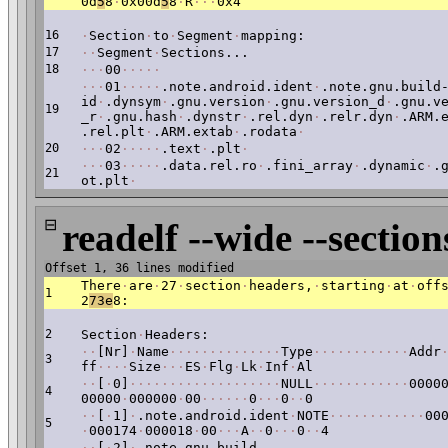
0d
5
8
·
0x00d
5
8
·
R
·
·
·
0x4
16
·
Section
·
to
·
Segment
·
mapping:
17
·
·
Segment
·
Sections...
18
·
·
·
00
·
·
·
·
·
·
·
·
01
·
·
·
·
·
.note.android.ident
·
.note.gnu.build
id
·
.dynsym
·
.gnu.version
·
.gnu.version_d
·
.gnu.v
19
_r
·
.gnu.hash
·
.dynstr
·
.rel.dyn
·
.relr.dyn
·
.ARM.
.rel.plt
·
.ARM.extab
·
.rodata
·
20
·
·
·
02
·
·
·
·
·
.text
·
.plt
·
·
·
·
03
·
·
·
·
·
.data.rel.ro
·
.fini_array
·
.dynamic
·
.
21
ot.plt
·
⊟
readelf --wide --section
Offset 1, 36 lines modified
There
·
are
·
27
·
section
·
headers,
·
starting
·
at
·
off
1
2
73e
8:
2
Section
·
Headers:
·
·
[Nr]
·
Name
·
·
·
·
·
·
·
·
·
·
·
·
·
·
Type
·
·
·
·
·
·
·
·
·
·
·
·
Addr
3
ff
·
·
·
·
Size
·
·
·
ES
·
Flg
·
Lk
·
Inf
·
Al
·
·
[
·
0]
·
·
·
·
·
·
·
·
·
·
·
·
·
·
·
·
·
·
·
NULL
·
·
·
·
·
·
·
·
·
·
·
·
0000
4
00000
·
000000
·
00
·
·
·
·
·
·
0
·
·
·
0
·
·
0
·
·
[
·
1]
·
.note.android.ident
·
NOTE
·
·
·
·
·
·
·
·
·
·
·
·
00
5
·
000174
·
000018
·
00
·
·
·
A
·
·
0
·
·
·
0
·
·
4
·
·
[
·
2]
·
.note.gnu.build-