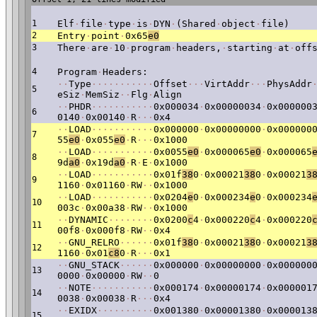
1
Elf
·
file
·
type
·
is
·
DYN
·
(Shared
·
object
·
file)
2
Entry
·
point
·
0x65
e0
3
There
·
are
·
10
·
program
·
headers,
·
starting
·
at
·
off
4
Program
·
Headers:
·
·
Type
·
·
·
·
·
·
·
·
·
·
·
Offset
·
·
·
VirtAddr
·
·
·
PhysAddr
5
eSiz
·
MemSiz
·
·
Flg
·
Align
·
·
PHDR
·
·
·
·
·
·
·
·
·
·
·
0x000034
·
0x00000034
·
0x000000
6
0140
·
0x00140
·
R
·
·
·
0x4
·
·
LOAD
·
·
·
·
·
·
·
·
·
·
·
0x000000
·
0x00000000
·
0x000000
7
55
e0
·
0x055
e0
·
R
·
·
·
0x1000
·
·
LOAD
·
·
·
·
·
·
·
·
·
·
·
0x0055
e0
·
0x000065
e0
·
0x000065
8
9d
a0
·
0x19d
a0
·
R
·
E
·
0x1000
·
·
LOAD
·
·
·
·
·
·
·
·
·
·
·
0x01f
38
0
·
0x00021
38
0
·
0x00021
3
9
1160
·
0x01160
·
RW
·
·
0x1000
·
·
LOAD
·
·
·
·
·
·
·
·
·
·
·
0x0204
e
0
·
0x000234
e
0
·
0x000234
10
003c
·
0x00a38
·
RW
·
·
0x1000
·
·
DYNAMIC
·
·
·
·
·
·
·
·
0x0200
c
4
·
0x000220
c
4
·
0x000220
11
00f8
·
0x000f8
·
RW
·
·
0x4
·
·
GNU_RELRO
·
·
·
·
·
·
0x01f
38
0
·
0x00021
38
0
·
0x00021
3
12
1160
·
0x01
c8
0
·
R
·
·
·
0x1
·
·
GNU_STACK
·
·
·
·
·
·
0x000000
·
0x00000000
·
0x000000
13
0000
·
0x00000
·
RW
·
·
0
·
·
NOTE
·
·
·
·
·
·
·
·
·
·
·
0x000174
·
0x00000174
·
0x000001
14
0038
·
0x00038
·
R
·
·
·
0x4
·
·
EXIDX
·
·
·
·
·
·
·
·
·
·
0x001380
·
0x00001380
·
0x000013
15