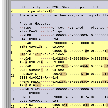
1
Elf
·
file
·
type
·
is
·
DYN
·
(Shared
·
object
·
file)
2
Entry
·
point
·
0x71
8
0
3
There
·
are
·
10
·
program
·
headers,
·
starting
·
at
·
off
4
Program
·
Headers:
·
·
Type
·
·
·
·
·
·
·
·
·
·
·
Offset
·
·
·
VirtAddr
·
·
·
PhysAddr
5
eSiz
·
MemSiz
·
·
Flg
·
Align
·
·
PHDR
·
·
·
·
·
·
·
·
·
·
·
0x000034
·
0x00000034
·
0x000000
6
0140
·
0x00140
·
R
·
·
·
0x4
·
·
LOAD
·
·
·
·
·
·
·
·
·
·
·
0x000000
·
0x00000000
·
0x000000
7
61
7
6
·
0x061
7
6
·
R
·
·
·
0x1000
·
·
LOAD
·
·
·
·
·
·
·
·
·
·
·
0x0061
8
0
·
0x000071
8
0
·
0x000071
8
c24
0
·
0x1
c24
0
·
R
·
E
·
0x1000
·
·
LOAD
·
·
·
·
·
·
·
·
·
·
·
0x02
23c
0
·
0x0002
43c
0
·
0x0002
43
9
128
4
·
0x0128
4
·
RW
·
·
0x1000
·
·
LOAD
·
·
·
·
·
·
·
·
·
·
·
0x023
644
·
0x00026
644
·
0x00026
6
10
003c
·
0x00a4
4
·
RW
·
·
0x1000
·
·
DYNAMIC
·
·
·
·
·
·
·
·
0x02
314
8
·
0x0002
514
8
·
0x0002
51
11
0118
·
0x00118
·
RW
·
·
0x4
·
·
GNU_RELRO
·
·
·
·
·
·
0x02
23c
0
·
0x0002
43c
0
·
0x0002
43
12
128
4
·
0x0
1c4
0
·
R
·
·
·
0x1
·
·
GNU_STACK
·
·
·
·
·
·
0x000000
·
0x00000000
·
0x000000
13
0000
·
0x00000
·
RW
·
·
0
·
·
NOTE
·
·
·
·
·
·
·
·
·
·
·
0x000174
·
0x00000174
·
0x000001
14
0038
·
0x00038
·
R
·
·
·
0x4
·
·
EXIDX
·
·
·
·
·
·
·
·
·
·
0x0018
4c
·
0x000018
4c
·
0x000018
15