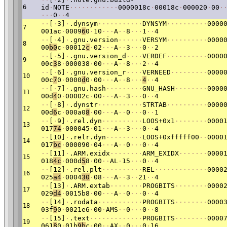
6
id
·
NOTE
·
·
·
·
·
·
·
·
·
·
·
·
0000018c
·
00018c
·
000020
·
00
·
·
·
·
0
·
·
4
·
·
[
·
3]
·
.dynsym
·
·
·
·
·
·
·
·
·
·
·
DYNSYM
·
·
·
·
·
·
·
·
·
·
0000
7
001ac
·
0009
6
0
·
10
·
·
·
A
·
·
8
·
·
·
1
·
·
4
·
·
[
·
4]
·
.gnu.version
·
·
·
·
·
·
VERSYM
·
·
·
·
·
·
·
·
·
·
0000
8
00
b0
c
·
00012
c
·
02
·
·
·
A
·
·
3
·
·
·
0
·
·
2
·
·
[
·
5]
·
.gnu.version_d
·
·
·
·
VERDEF
·
·
·
·
·
·
·
·
·
·
0000
9
00c
3
8
·
000038
·
00
·
·
·
A
·
·
8
·
·
·
2
·
·
4
·
·
[
·
6]
·
.gnu.version_r
·
·
·
·
VERNEED
·
·
·
·
·
·
·
·
·
0000
10
00c
7
0
·
0000
d
0
·
00
·
·
·
A
·
·
8
·
·
·
4
·
·
4
·
·
[
·
7]
·
.gnu.hash
·
·
·
·
·
·
·
·
·
GNU_HASH
·
·
·
·
·
·
·
·
0000
11
00d
4
0
·
00002c
·
00
·
·
·
A
·
·
3
·
·
·
0
·
·
4
·
·
[
·
8]
·
.dynstr
·
·
·
·
·
·
·
·
·
·
·
STRTAB
·
·
·
·
·
·
·
·
·
·
0000
12
00d
6
c
·
000a0
8
·
00
·
·
·
A
·
·
0
·
·
·
0
·
·
1
·
·
[
·
9]
·
.rel.dyn
·
·
·
·
·
·
·
·
·
·
LOOS+0x1
·
·
·
·
·
·
·
·
0000
13
017
74
·
000045
·
01
·
·
·
A
·
·
3
·
·
·
0
·
·
4
·
·
[10]
·
.relr.dyn
·
·
·
·
·
·
·
·
·
LOOS+0xfffff00
·
·
0000
14
017
bc
·
000090
·
04
·
·
·
A
·
·
0
·
·
·
0
·
·
4
·
·
[11]
·
.ARM.exidx
·
·
·
·
·
·
·
·
ARM_EXIDX
·
·
·
·
·
·
·
0000
15
018
4c
·
000d
5
8
·
00
·
·
AL
·
15
·
·
·
0
·
·
4
·
·
[12]
·
.rel.plt
·
·
·
·
·
·
·
·
·
·
REL
·
·
·
·
·
·
·
·
·
·
·
·
·
0000
16
025
a4
·
0004
30
·
08
·
·
·
A
·
·
3
·
·
21
·
·
4
·
·
[13]
·
.ARM.extab
·
·
·
·
·
·
·
·
PROGBITS
·
·
·
·
·
·
·
·
0000
17
029
d4
·
0015b8
·
00
·
·
·
A
·
·
0
·
·
·
0
·
·
4
·
·
[14]
·
.rodata
·
·
·
·
·
·
·
·
·
·
·
PROGBITS
·
·
·
·
·
·
·
·
0000
18
03f
9
0
·
0021e6
·
00
·
AMS
·
·
0
·
·
·
0
·
·
8
·
·
[15]
·
.text
·
·
·
·
·
·
·
·
·
·
·
·
·
PROGBITS
·
·
·
·
·
·
·
·
0000
19
061
8
0
·
01b
9b
c
·
00
·
·
AX
·
·
0
·
·
·
0
·
16