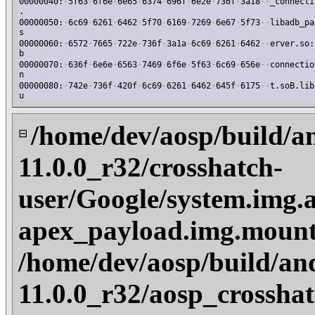
00000040:
·
5f63
·
6f6e
·
6e65
·
6374
·
696f
·
6e2e
·
736f
·
3a18
·
·
_connecti
.
00000050:
·
6c69
·
6261
·
6462
·
5f70
·
6169
·
7269
·
6e67
·
5f73
·
·
libadb_pa
s
00000060:
·
6572
·
7665
·
722e
·
736f
·
3a1a
·
6c69
·
6261
·
6462
·
·
erver.so:
b
00000070:
·
636f
·
6e6e
·
6563
·
7469
·
6f6e
·
5f63
·
6c69
·
656e
·
·
connectio
n
00000080:
·
742e
·
736f
·
420f
·
6c69
·
6261
·
6462
·
645f
·
6175
·
·
t.soB.lib
u
/home/dev/aosp/build/a
⊟
11.0.0_r32/crosshatch-
user/Google/system.img.
apex_payload.img.mount
/home/dev/aosp/build/an
11.0.0_r32/aosp_crosshat