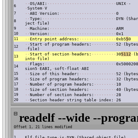
·
·
OS/ABI:
·
·
·
·
·
·
·
·
·
·
·
·
·
·
·
·
·
·
·
·
·
·
·
·
·
·
·
·
UNIX
·
-
6
·
System
·
V
7
·
·
ABI
·
Version:
·
·
·
·
·
·
·
·
·
·
·
·
·
·
·
·
·
·
·
·
·
·
·
0
·
·
Type:
·
·
·
·
·
·
·
·
·
·
·
·
·
·
·
·
·
·
·
·
·
·
·
·
·
·
·
·
·
·
DYN
·
(Sha
8
ject
·
file)
9
·
·
Machine:
·
·
·
·
·
·
·
·
·
·
·
·
·
·
·
·
·
·
·
·
·
·
·
·
·
·
·
ARM
10
·
·
Version:
·
·
·
·
·
·
·
·
·
·
·
·
·
·
·
·
·
·
·
·
·
·
·
·
·
·
·
0x1
11
·
·
Entry
·
point
·
address:
·
·
·
·
·
·
·
·
·
·
·
·
·
·
·
0xb5
5
0
·
·
Start
·
of
·
program
·
headers:
·
·
·
·
·
·
·
·
·
·
52
·
(byte
12
·
file)
·
·
Start
·
of
·
section
·
headers:
·
·
·
·
·
·
·
·
·
·
30
5112
·
(
13
into
·
file)
·
·
Flags:
·
·
·
·
·
·
·
·
·
·
·
·
·
·
·
·
·
·
·
·
·
·
·
·
·
·
·
·
·
0x500020
14
sion5
·
EABI,
·
soft-float
·
ABI
15
·
·
Size
·
of
·
this
·
header:
·
·
·
·
·
·
·
·
·
·
·
·
·
·
·
52
·
(byte
16
·
·
Size
·
of
·
program
·
headers:
·
·
·
·
·
·
·
·
·
·
·
32
·
(byte
17
·
·
Number
·
of
·
program
·
headers:
·
·
·
·
·
·
·
·
·
10
18
·
·
Size
·
of
·
section
·
headers:
·
·
·
·
·
·
·
·
·
·
·
40
·
(byte
19
·
·
Number
·
of
·
section
·
headers:
·
·
·
·
·
·
·
·
·
28
20
·
·
Section
·
header
·
string
·
table
·
index:
·
26
⊟
readelf --wide --progr
Offset 1, 21 lines modified
1
Elf
·
file
·
type
·
is
·
DYN
·
(Shared
·
object
·
file)