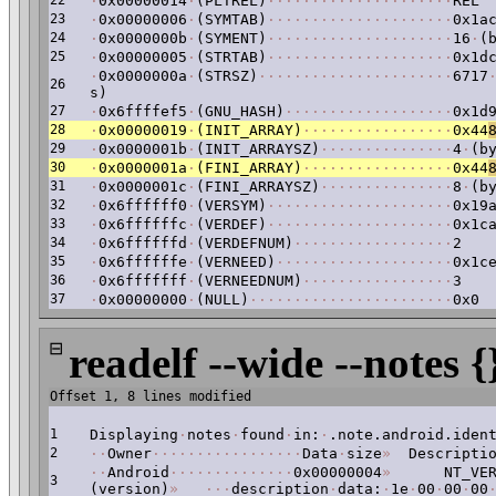
22
·
0x00000014
·
(PLTREL)
·
·
·
·
·
·
·
·
·
·
·
·
·
·
·
·
·
·
·
·
·
REL
23
·
0x00000006
·
(SYMTAB)
·
·
·
·
·
·
·
·
·
·
·
·
·
·
·
·
·
·
·
·
·
0x1a
24
·
0x0000000b
·
(SYMENT)
·
·
·
·
·
·
·
·
·
·
·
·
·
·
·
·
·
·
·
·
·
16
·
(
25
·
0x00000005
·
(STRTAB)
·
·
·
·
·
·
·
·
·
·
·
·
·
·
·
·
·
·
·
·
·
0x1d
·
0x0000000a
·
(STRSZ)
·
·
·
·
·
·
·
·
·
·
·
·
·
·
·
·
·
·
·
·
·
·
6717
26
s)
27
·
0x6ffffef5
·
(GNU_HASH)
·
·
·
·
·
·
·
·
·
·
·
·
·
·
·
·
·
·
·
0x1d
28
·
0x00000019
·
(INIT_ARRAY)
·
·
·
·
·
·
·
·
·
·
·
·
·
·
·
·
·
0x44
29
·
0x0000001b
·
(INIT_ARRAYSZ)
·
·
·
·
·
·
·
·
·
·
·
·
·
·
·
4
·
(b
30
·
0x0000001a
·
(FINI_ARRAY)
·
·
·
·
·
·
·
·
·
·
·
·
·
·
·
·
·
0x44
31
·
0x0000001c
·
(FINI_ARRAYSZ)
·
·
·
·
·
·
·
·
·
·
·
·
·
·
·
8
·
(b
32
·
0x6ffffff0
·
(VERSYM)
·
·
·
·
·
·
·
·
·
·
·
·
·
·
·
·
·
·
·
·
·
0x19
33
·
0x6ffffffc
·
(VERDEF)
·
·
·
·
·
·
·
·
·
·
·
·
·
·
·
·
·
·
·
·
·
0x1c
34
·
0x6ffffffd
·
(VERDEFNUM)
·
·
·
·
·
·
·
·
·
·
·
·
·
·
·
·
·
·
2
35
·
0x6ffffffe
·
(VERNEED)
·
·
·
·
·
·
·
·
·
·
·
·
·
·
·
·
·
·
·
·
0x1c
36
·
0x6fffffff
·
(VERNEEDNUM)
·
·
·
·
·
·
·
·
·
·
·
·
·
·
·
·
·
3
37
·
0x00000000
·
(NULL)
·
·
·
·
·
·
·
·
·
·
·
·
·
·
·
·
·
·
·
·
·
·
·
0x0
⊟
readelf --wide --notes {
Offset 1, 8 lines modified
1
Displaying
·
notes
·
found
·
in:
·
.note.android.iden
2
·
·
Owner
·
·
·
·
·
·
·
·
·
·
·
·
·
·
·
·
·
Data
·
size
»
Descriptio
·
·
Android
·
·
·
·
·
·
·
·
·
·
·
·
·
·
0x00000004
»
NT_VERS
3
(version)
»
·
·
·
description
·
data:
·
1e
·
00
·
00
·
00