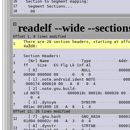
16
·
Section
·
to
·
Segment
·
mapping:
17
·
·
Segment
·
Sections...
18
·
·
·
00
·
·
·
·
·
⊟
readelf --wide --section
Offset 1, 8 lines modified
There
·
are
·
28
·
section
·
headers,
·
starting
·
at
·
off
1
4a
7
d8:
2
Section
·
Headers:
·
·
[Nr]
·
Name
·
·
·
·
·
·
·
·
·
·
·
·
·
·
Type
·
·
·
·
·
·
·
·
·
·
·
·
Addr
3
ff
·
·
·
·
Size
·
·
·
ES
·
Flg
·
Lk
·
Inf
·
Al
·
·
[
·
0]
·
·
·
·
·
·
·
·
·
·
·
·
·
·
·
·
·
·
·
NULL
·
·
·
·
·
·
·
·
·
·
·
·
0000
4
00000
·
000000
·
00
·
·
·
·
·
·
0
·
·
·
0
·
·
0
·
·
[
·
1]
·
.note.android.ident
·
NOTE
·
·
·
·
·
·
·
·
·
·
·
·
00
5
·
000174
·
000018
·
00
·
·
·
A
·
·
0
·
·
·
0
·
·
4
·
·
[
·
2]
·
.note.gnu.build-
6
id
·
NOTE
·
·
·
·
·
·
·
·
·
·
·
·
0000018c
·
00018c
·
000020
·
00
·
·
·
·
0
·
·
4
·
·
[
·
3]
·
.dynsym
·
·
·
·
·
·
·
·
·
·
·
DYNSYM
·
·
·
·
·
·
·
·
·
·
0000
7
001ac
·
001800
·
10
·
·
·
A
·
·
8
·
·
·
1
·
·
4
Offset 12, 26 lines modified
·
·
[
·
7]
·
.gnu.hash
·
·
·
·
·
·
·
·
·
GNU_HASH
·
·
·
·
·
·
·
·
0000
12
01d94
·
00002c
·
00
·
·
·
A
·
·
3
·
·
·
0
·
·
4
·
·
[
·
8]
·
.dynstr
·
·
·
·
·
·
·
·
·
·
·
STRTAB
·
·
·
·
·
·
·
·
·
·
0000
13