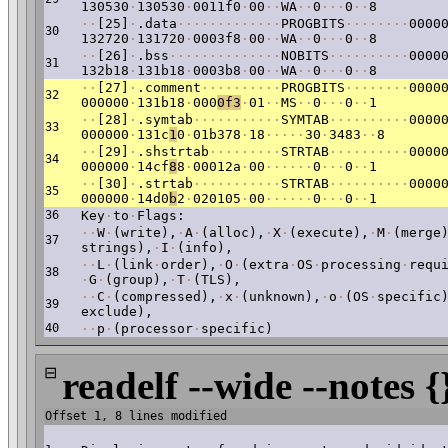
130530
·
130530
·
0011f0
·
00
·
·
WA
·
·
0
·
·
·
0
·
·
8
·
·
[25]
·
.data
·
·
·
·
·
·
·
·
·
·
·
·
·
PROGBITS
·
·
·
·
·
·
·
·
0000
30
132720
·
131720
·
0003f8
·
00
·
·
WA
·
·
0
·
·
·
0
·
·
8
·
·
[26]
·
.bss
·
·
·
·
·
·
·
·
·
·
·
·
·
·
NOBITS
·
·
·
·
·
·
·
·
·
·
0000
31
132b18
·
131b18
·
0003b8
·
00
·
·
WA
·
·
0
·
·
·
0
·
·
8
·
·
[27]
·
.comment
·
·
·
·
·
·
·
·
·
·
PROGBITS
·
·
·
·
·
·
·
·
0000
32
000000
·
131b18
·
000
0f3
·
01
·
·
MS
·
·
0
·
·
·
0
·
·
1
·
·
[28]
·
.symtab
·
·
·
·
·
·
·
·
·
·
·
SYMTAB
·
·
·
·
·
·
·
·
·
·
0000
33
000000
·
131c
1
0
·
01b378
·
18
·
·
·
·
·
30
·
3483
·
·
8
·
·
[29]
·
.shstrtab
·
·
·
·
·
·
·
·
·
STRTAB
·
·
·
·
·
·
·
·
·
·
0000
34
000000
·
14cf
8
8
·
00012a
·
00
·
·
·
·
·
·
0
·
·
·
0
·
·
1
·
·
[30]
·
.strtab
·
·
·
·
·
·
·
·
·
·
·
STRTAB
·
·
·
·
·
·
·
·
·
·
0000
35
000000
·
14d0
b
2
·
020105
·
00
·
·
·
·
·
·
0
·
·
·
0
·
·
1
36
Key
·
to
·
Flags:
·
·
W
·
(write),
·
A
·
(alloc),
·
X
·
(execute),
·
M
·
(merge
37
strings),
·
I
·
(info),
·
·
L
·
(link
·
order),
·
O
·
(extra
·
OS
·
processing
·
requ
38
·
G
·
(group),
·
T
·
(TLS),
·
·
C
·
(compressed),
·
x
·
(unknown),
·
o
·
(OS
·
specific
39
exclude),
40
·
·
p
·
(processor
·
specific)
⊟
readelf --wide --notes {
Offset 1, 8 lines modified