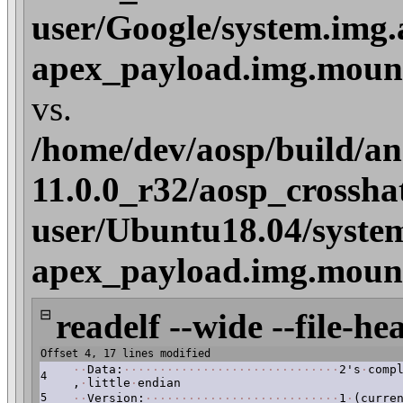
user/Google/system.img.
apex_payload.img.mount
vs.
/home/dev/aosp/build/an
11.0.0_r32/aosp_crossha
user/Ubuntu18.04/syste
apex_payload.img.mount
⊟
readelf --wide --file-he
Offset 4, 17 lines modified
·
·
Data:
·
·
·
·
·
·
·
·
·
·
·
·
·
·
·
·
·
·
·
·
·
·
·
·
·
·
·
·
·
·
2's
·
comp
4
,
·
little
·
endian
5
·
·
Version:
·
·
·
·
·
·
·
·
·
·
·
·
·
·
·
·
·
·
·
·
·
·
·
·
·
·
·
1
·
(curre