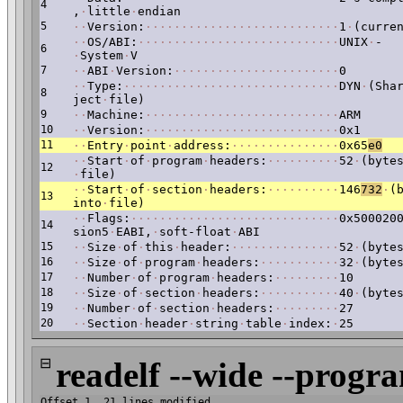
4
,
·
little
·
endian
5
·
·
Version:
·
·
·
·
·
·
·
·
·
·
·
·
·
·
·
·
·
·
·
·
·
·
·
·
·
·
·
1
·
(curre
·
·
OS/ABI:
·
·
·
·
·
·
·
·
·
·
·
·
·
·
·
·
·
·
·
·
·
·
·
·
·
·
·
·
UNIX
·
-
6
·
System
·
V
7
·
·
ABI
·
Version:
·
·
·
·
·
·
·
·
·
·
·
·
·
·
·
·
·
·
·
·
·
·
·
0
·
·
Type:
·
·
·
·
·
·
·
·
·
·
·
·
·
·
·
·
·
·
·
·
·
·
·
·
·
·
·
·
·
·
DYN
·
(Sha
8
ject
·
file)
9
·
·
Machine:
·
·
·
·
·
·
·
·
·
·
·
·
·
·
·
·
·
·
·
·
·
·
·
·
·
·
·
ARM
10
·
·
Version:
·
·
·
·
·
·
·
·
·
·
·
·
·
·
·
·
·
·
·
·
·
·
·
·
·
·
·
0x1
11
·
·
Entry
·
point
·
address:
·
·
·
·
·
·
·
·
·
·
·
·
·
·
·
0x65
e0
·
·
Start
·
of
·
program
·
headers:
·
·
·
·
·
·
·
·
·
·
52
·
(byte
12
·
file)
·
·
Start
·
of
·
section
·
headers:
·
·
·
·
·
·
·
·
·
·
146
732
·
(
13
into
·
file)
·
·
Flags:
·
·
·
·
·
·
·
·
·
·
·
·
·
·
·
·
·
·
·
·
·
·
·
·
·
·
·
·
·
0x500020
14
sion5
·
EABI,
·
soft-float
·
ABI
15
·
·
Size
·
of
·
this
·
header:
·
·
·
·
·
·
·
·
·
·
·
·
·
·
·
52
·
(byte
16
·
·
Size
·
of
·
program
·
headers:
·
·
·
·
·
·
·
·
·
·
·
32
·
(byte
17
·
·
Number
·
of
·
program
·
headers:
·
·
·
·
·
·
·
·
·
10
18
·
·
Size
·
of
·
section
·
headers:
·
·
·
·
·
·
·
·
·
·
·
40
·
(byte
19
·
·
Number
·
of
·
section
·
headers:
·
·
·
·
·
·
·
·
·
27
20
·
·
Section
·
header
·
string
·
table
·
index:
·
25
⊟
readelf --wide --progr
Offset 1, 21 lines modified