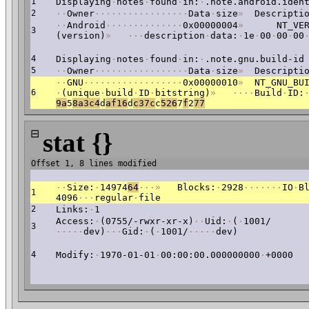
1
Displaying
·
notes
·
found
·
in:
·
.note.android.iden
2
·
·
Owner
·
·
·
·
·
·
·
·
·
·
·
·
·
·
·
·
·
Data
·
size
»
Descriptio
·
·
Android
·
·
·
·
·
·
·
·
·
·
·
·
·
·
0x00000004
»
NT_VERS
3
(version)
»
·
·
·
description
·
data:
·
1e
·
00
·
00
·
00
4
Displaying
·
notes
·
found
·
in:
·
.note.gnu.build-id
5
·
·
Owner
·
·
·
·
·
·
·
·
·
·
·
·
·
·
·
·
·
Data
·
size
»
Descriptio
·
·
GNU
·
·
·
·
·
·
·
·
·
·
·
·
·
·
·
·
·
·
0x00000010
»
NT_GNU_BUI
6
·
(unique
·
build
·
ID
·
bitstring)
»
·
·
·
·
Build
·
ID:
9a
5
8a3c4
d
af16
d
c37c
c
526
7
f
2
77
⊟
stat {}
Offset 1, 8 lines modified
·
·
Size:
·
14974
64
·
·
·
»
Blocks:
·
2928
·
·
·
·
·
·
·
IO
·
B
1
4096
·
·
·
regular
·
file
2
Links:
·
1
Access:
·
(0755/-rwxr-xr-x)
·
·
Uid:
·
(
·
1001/
3
·
·
·
·
·
dev)
·
·
·
Gid:
·
(
·
1001/
·
·
·
·
·
dev)
4
Modify:
·
1970-01-01
·
00:00:00.000000000
·
+0000