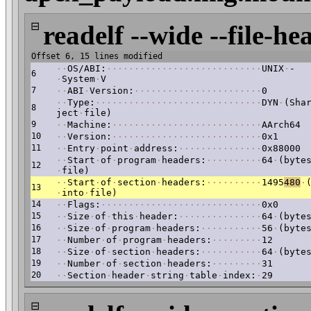
⊟
readelf --wide --file-he
Offset 6, 15 lines modified
·
·
OS/ABI:
·
·
·
·
·
·
·
·
·
·
·
·
·
·
·
·
·
·
·
·
·
·
·
·
·
·
·
·
UNIX
·
-
6
·
System
·
V
7
·
·
ABI
·
Version:
·
·
·
·
·
·
·
·
·
·
·
·
·
·
·
·
·
·
·
·
·
·
·
0
·
·
Type:
·
·
·
·
·
·
·
·
·
·
·
·
·
·
·
·
·
·
·
·
·
·
·
·
·
·
·
·
·
·
DYN
·
(Sha
8
ject
·
file)
9
·
·
Machine:
·
·
·
·
·
·
·
·
·
·
·
·
·
·
·
·
·
·
·
·
·
·
·
·
·
·
·
AArch64
10
·
·
Version:
·
·
·
·
·
·
·
·
·
·
·
·
·
·
·
·
·
·
·
·
·
·
·
·
·
·
·
0x1
11
·
·
Entry
·
point
·
address:
·
·
·
·
·
·
·
·
·
·
·
·
·
·
·
0x88000
·
·
Start
·
of
·
program
·
headers:
·
·
·
·
·
·
·
·
·
·
64
·
(byte
12
·
file)
·
·
Start
·
of
·
section
·
headers:
·
·
·
·
·
·
·
·
·
·
1495
480
·
13
·
into
·
file)
14
·
·
Flags:
·
·
·
·
·
·
·
·
·
·
·
·
·
·
·
·
·
·
·
·
·
·
·
·
·
·
·
·
·
0x0
15
·
·
Size
·
of
·
this
·
header:
·
·
·
·
·
·
·
·
·
·
·
·
·
·
·
64
·
(byte
16
·
·
Size
·
of
·
program
·
headers:
·
·
·
·
·
·
·
·
·
·
·
56
·
(byte
17
·
·
Number
·
of
·
program
·
headers:
·
·
·
·
·
·
·
·
·
12
18
·
·
Size
·
of
·
section
·
headers:
·
·
·
·
·
·
·
·
·
·
·
64
·
(byte
19
·
·
Number
·
of
·
section
·
headers:
·
·
·
·
·
·
·
·
·
31
20
·
·
Section
·
header
·
string
·
table
·
index:
·
29
⊟