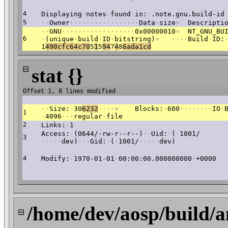
4
Displaying
·
notes
·
found
·
in:
·
.note.gnu.build-id
5
·
·
Owner
·
·
·
·
·
·
·
·
·
·
·
·
·
·
·
·
·
Data
·
size
»
Descriptio
·
·
GNU
·
·
·
·
·
·
·
·
·
·
·
·
·
·
·
·
·
·
0x00000010
»
NT_GNU_BUI
6
·
(unique
·
build
·
ID
·
bitstring)
»
·
·
·
·
Build
·
ID:
1
4
90cfc64c70
5
1
5
94
7
4
8
6ad
a1cd
⊟
stat {}
Offset 1, 8 lines modified
·
·
Size:
·
30
6232
·
·
·
·
»
Blocks:
·
600
·
·
·
·
·
·
·
·
IO
·
1
·
4096
·
·
·
regular
·
file
2
Links:
·
1
Access:
·
(0644/-rw-r--r--)
·
·
Uid:
·
(
·
1001/
3
·
·
·
·
·
dev)
·
·
·
Gid:
·
(
·
1001/
·
·
·
·
·
dev)
4
Modify:
·
1970-01-01
·
00:00:00.000000000
·
+0000
/home/dev/aosp/build/a
⊟