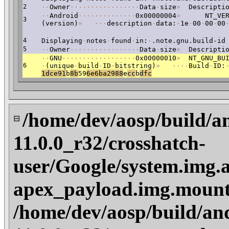
2
·
·
Owner
·
·
·
·
·
·
·
·
·
·
·
·
·
·
·
·
·
Data
·
size
»
Descriptio
·
·
Android
·
·
·
·
·
·
·
·
·
·
·
·
·
·
0x00000004
»
NT_VERS
3
(version)
»
·
·
·
description
·
data:
·
1e
·
00
·
00
·
00
4
Displaying
·
notes
·
found
·
in:
·
.note.gnu.build-id
5
·
·
Owner
·
·
·
·
·
·
·
·
·
·
·
·
·
·
·
·
·
Data
·
size
»
Descriptio
·
·
GNU
·
·
·
·
·
·
·
·
·
·
·
·
·
·
·
·
·
·
0x00000010
»
NT_GNU_BUI
6
·
(unique
·
build
·
ID
·
bitstring)
»
·
·
·
·
Build
·
ID:
1dce91
b
8b
59
6
e6ba2988
e
cc
b
dfc
/home/dev/aosp/build/a
⊟
11.0.0_r32/crosshatch-
user/Google/system.img.
apex_payload.img.mount
/home/dev/aosp/build/an