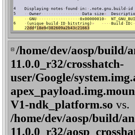
4
Displaying
·
notes
·
found
·
in:
·
.note.gnu.build-id
5
·
·
Owner
·
·
·
·
·
·
·
·
·
·
·
·
·
·
·
·
·
Data
·
size
»
Descriptio
·
·
GNU
·
·
·
·
·
·
·
·
·
·
·
·
·
·
·
·
·
·
0x00000010
»
NT_GNU_BUI
6
·
(unique
·
build
·
ID
·
bitstring)
»
·
·
·
·
Build
·
ID:
2
2dd
f
18e9
d
382609a2b43c21663
/home/dev/aosp/build/a
⊟
11.0.0_r32/crosshatch-
user/Google/system.img.
apex_payload.img.mount
V1-ndk_platform.so
vs.
/home/dev/aosp/build/an
11.0.0_r32/aosp_crossha