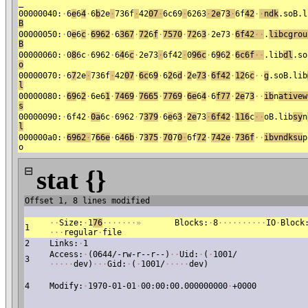
_
00000040:
·
6
e
6
4
·
6
b
2e
·
736f
·
42
07
·
6c69
·
6263
·
2e
7
3
·
6f
4
2
·
·
ndk
.soB.l
B
00000050:
·
0
e
6
c
·
6962
·
6
367
·
72
6
f
·
7570
·
72
6
3
·
2e73
·
6
f42
·
·
.
li
bcgrou
B
00000060:
·
0
8
6c
·
6962
·
6
4
6
c
·
2e73
·
6f42
·
0
96
c
·
6
9
6
2
·
6c6
f
·
·
.lib
dl
.so
o
00000070:
·
6
7
2e
·
736f
·
42
07
·
6c
6
9
·
6
2
6
d
·
2
e
73
·
6f42
·
12
6
c
·
·
g
.soB.lib
l
00000080:
·
69
6
2
·
6e6
1
·
7469
·
7665
·
7769
·
6e
6
4
·
6
f77
·
2e
7
3
·
·
ib
n
ativew
s
00000090:
·
6f42
·
0a
6c
·
6962
·
7
379
·
6
e
6
3
·
2e
73
·
6f
42
·
1
16
c
·
·
oB.lib
s
y
n
l
000000a0:
·
6962
·
7
66e
·
6
46b
·
7
375
·
70
7
0
·
6f
72
·
742e
·
736f
·
·
ibvndksu
p
o
⊟
stat {}
Offset 1, 8 lines modified
·
·
Size:
·
1
76
·
·
·
·
·
·
·
»
Blocks:
·
8
·
·
·
·
·
·
·
·
·
·
IO
·
Block
1
·
·
·
regular
·
file
2
Links:
·
1
Access:
·
(0644/-rw-r--r--)
·
·
Uid:
·
(
·
1001/
3
·
·
·
·
·
dev)
·
·
·
Gid:
·
(
·
1001/
·
·
·
·
·
dev)
4
Modify:
·
1970-01-01
·
00:00:00.000000000
·
+0000