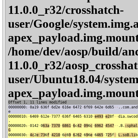
11.0.0_r32/crosshatch-
user/Google/system.img.
apex_payload.img.mount
/home/dev/aosp/build/an
11.0.0_r32/aosp_crosshat
user/Ubuntu18.04/system
apex_payload.img.mount
Offset 1, 11 lines modified
00000000:
·
0a19
·
636f
·
6d2e
·
616e
·
6472
·
6f69
·
642e
·
6d65
·
·
..com.and
e
00000010:
·
6469
·
612e
·
7377
·
636f
·
6465
·
6310
·
e493
·
e2
8f
·
·
dia.swcod
.
00000020:
·
0142
·
0
63a
·
7370
·
6861
·
6
c
42
·
09
6
c
·
6962
·
4547
·
·
.B.
:sphal
G
00000030:
·
4
c
2
e
·
73
6
f
·
4210
·
6
c
6
9
·
6
2
62
·
6
9
6
e
·
6
465
·
7
25
f
·
·
L.
soB.li
b