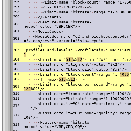
296
·
·
·
·
·
·
·
·
<Limit
·
name="block-count"
·
range="1-36
297
·
·
·
·
·
·
·
·
<!--
·
max
·
1280x720
·
-->
298
·
·
·
·
·
·
·
·
<Limit
·
name="bitrate"
·
range="1-200000
299
·
·
·
·
·
·
</Variant>
·
·
·
·
·
·
<Feature
·
name="bitrate-
300
modes"
·
value="VBR,CBR"/>
301
·
·
·
·
</MediaCodec>
·
·
·
·
<MediaCodec
·
name="c2.android.hevc.encoder
302
="video/hevc"
·
variant="!slow-cpu">
·
·
·
·
·
·
<!--
303
·
profiles
·
and
·
levels:
·
·
ProfileMain
·
:
·
MainTier
1
·
-->
304
·
·
·
·
·
·
<Limit
·
max="
512
x5
12
"
·
min="2x2"
·
name="si
305
·
·
·
·
·
·
<Limit
·
name="alignment"
·
value="2x2"/>
306
·
·
·
·
·
·
<Limit
·
name="block-size"
·
value="8x8"/>
307
·
·
·
·
·
·
<Limit
·
name="block-count"
·
range="1-
4096
308
·
·
·
·
·
·
<!--
·
max
·
512
x5
12
·
-->
·
·
·
·
·
·
<Limit
·
name="blocks-per-second"
·
range="
309
122
880"/>
310
·
·
·
·
·
·
<Limit
·
name="frame-rate"
·
range="1-120"/
311
·
·
·
·
·
·
<Limit
·
name="bitrate"
·
range="1-10000000
·
·
·
·
·
·
<Limit
·
default="0"
·
name="complexity"
·
ra
312
-10"/>
·
·
·
·
·
·
<Limit
·
default="80"
·
name="quality"
·
rang
313
100"/>
·
·
·
·
·
·
<Feature
·
name="bitrate-
314
modes"
·
value="VBR,CBR,CQ"/>