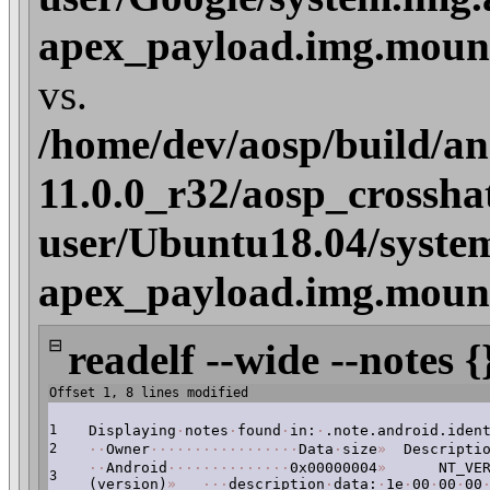
apex_payload.img.mount
vs.
/home/dev/aosp/build/an
11.0.0_r32/aosp_crossha
user/Ubuntu18.04/syste
apex_payload.img.mount
⊟
readelf --wide --notes {
Offset 1, 8 lines modified
1
Displaying
·
notes
·
found
·
in:
·
.note.android.iden
2
·
·
Owner
·
·
·
·
·
·
·
·
·
·
·
·
·
·
·
·
·
Data
·
size
»
Descriptio
·
·
Android
·
·
·
·
·
·
·
·
·
·
·
·
·
·
0x00000004
»
NT_VERS
3
(version)
»
·
·
·
description
·
data:
·
1e
·
00
·
00
·
00