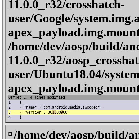
11.0.0_r32/crosshatch-
user/Google/system.img.
apex_payload.img.mount
/home/dev/aosp/build/an
11.0.0_r32/aosp_crosshat
user/Ubuntu18.04/system
apex_payload.img.mount
Offset 1, 4 lines modified
1
{
2
·
·
"name":
·
"com.android.media.swcodec",
·
3
·
·
"version":
·
30
15
00
9
00
4
}
/home/dev/aosp/build/a
⊟