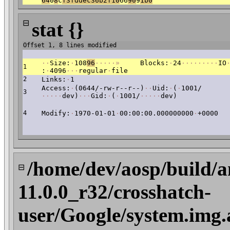
64
0
8
c
f
3fddec36b2f10
66
9
0
9
1b0
⊟
stat {}
Offset 1, 8 lines modified
·
·
Size:
·
108
96
·
·
·
·
·
»
Blocks:
·
24
·
·
·
·
·
·
·
·
·
IO
1
:
·
4096
·
·
·
regular
·
file
2
Links:
·
1
Access:
·
(0644/-rw-r--r--)
·
·
Uid:
·
(
·
1001/
3
·
·
·
·
·
dev)
·
·
·
Gid:
·
(
·
1001/
·
·
·
·
·
dev)
4
Modify:
·
1970-01-01
·
00:00:00.000000000
·
+0000
/home/dev/aosp/build/a
⊟
11.0.0_r32/crosshatch-
user/Google/system.img.