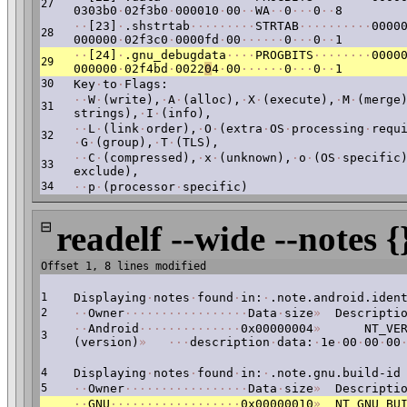
27
0303b0
·
02f3b0
·
000010
·
00
·
·
WA
·
·
0
·
·
·
0
·
·
8
·
·
[23]
·
.shstrtab
·
·
·
·
·
·
·
·
·
STRTAB
·
·
·
·
·
·
·
·
·
·
0000
28
000000
·
02f3c0
·
0000fd
·
00
·
·
·
·
·
·
0
·
·
·
0
·
·
1
·
·
[24]
·
.gnu_debugdata
·
·
·
·
PROGBITS
·
·
·
·
·
·
·
·
0000
29
000000
·
02f4bd
·
0022
0
4
·
00
·
·
·
·
·
·
0
·
·
·
0
·
·
1
30
Key
·
to
·
Flags:
·
·
W
·
(write),
·
A
·
(alloc),
·
X
·
(execute),
·
M
·
(merge
31
strings),
·
I
·
(info),
·
·
L
·
(link
·
order),
·
O
·
(extra
·
OS
·
processing
·
requ
32
·
G
·
(group),
·
T
·
(TLS),
·
·
C
·
(compressed),
·
x
·
(unknown),
·
o
·
(OS
·
specific
33
exclude),
34
·
·
p
·
(processor
·
specific)
⊟
readelf --wide --notes {
Offset 1, 8 lines modified
1
Displaying
·
notes
·
found
·
in:
·
.note.android.iden
2
·
·
Owner
·
·
·
·
·
·
·
·
·
·
·
·
·
·
·
·
·
Data
·
size
»
Descriptio
·
·
Android
·
·
·
·
·
·
·
·
·
·
·
·
·
·
0x00000004
»
NT_VERS
3
(version)
»
·
·
·
description
·
data:
·
1e
·
00
·
00
·
00
4
Displaying
·
notes
·
found
·
in:
·
.note.gnu.build-id
5
·
·
Owner
·
·
·
·
·
·
·
·
·
·
·
·
·
·
·
·
·
Data
·
size
»
Descriptio
·
·
GNU
·
·
·
·
·
·
·
·
·
·
·
·
·
·
·
·
·
·
0x00000010
»
NT_GNU_BUI