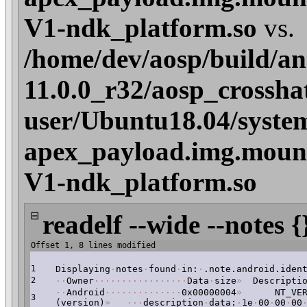
V1-ndk_platform.so
vs.
/home/dev/aosp/build/an
11.0.0_r32/aosp_crossha
user/Ubuntu18.04/syste
apex_payload.img.moun
V1-ndk_platform.so
⊟
readelf --wide --notes {
Offset 1, 8 lines modified
1
Displaying
·
notes
·
found
·
in:
·
.note.android.iden
2
·
·
Owner
·
·
·
·
·
·
·
·
·
·
·
·
·
·
·
·
·
Data
·
size
»
Descriptio
·
·
Android
·
·
·
·
·
·
·
·
·
·
·
·
·
·
0x00000004
»
NT_VERS
3
(version)
»
·
·
·
description
·
data:
·
1e
·
00
·
00
·
00