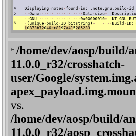
4
Displaying
·
notes
·
found
·
in:
·
.note.gnu.build-id
5
·
·
Owner
·
·
·
·
·
·
·
·
·
·
·
·
·
·
·
·
·
Data
·
size
»
Descriptio
·
·
GNU
·
·
·
·
·
·
·
·
·
·
·
·
·
·
·
·
·
·
0x00000010
»
NT_GNU_BUI
6
·
(unique
·
build
·
ID
·
bitstring)
»
·
·
·
·
Build
·
ID:
f
0
873b72
0
40cc81
9
7a41
5
285233
/home/dev/aosp/build/a
⊟
11.0.0_r32/crosshatch-
user/Google/system.img.
apex_payload.img.mount
vs.
/home/dev/aosp/build/an
11.0.0_r32/aosp_crossha