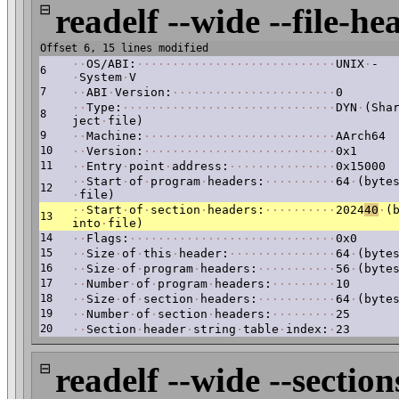
⊟
readelf --wide --file-he
Offset 6, 15 lines modified
·
·
OS/ABI:
·
·
·
·
·
·
·
·
·
·
·
·
·
·
·
·
·
·
·
·
·
·
·
·
·
·
·
·
UNIX
·
-
6
·
System
·
V
7
·
·
ABI
·
Version:
·
·
·
·
·
·
·
·
·
·
·
·
·
·
·
·
·
·
·
·
·
·
·
0
·
·
Type:
·
·
·
·
·
·
·
·
·
·
·
·
·
·
·
·
·
·
·
·
·
·
·
·
·
·
·
·
·
·
DYN
·
(Sha
8
ject
·
file)
9
·
·
Machine:
·
·
·
·
·
·
·
·
·
·
·
·
·
·
·
·
·
·
·
·
·
·
·
·
·
·
·
AArch64
10
·
·
Version:
·
·
·
·
·
·
·
·
·
·
·
·
·
·
·
·
·
·
·
·
·
·
·
·
·
·
·
0x1
11
·
·
Entry
·
point
·
address:
·
·
·
·
·
·
·
·
·
·
·
·
·
·
·
0x15000
·
·
Start
·
of
·
program
·
headers:
·
·
·
·
·
·
·
·
·
·
64
·
(byte
12
·
file)
·
·
Start
·
of
·
section
·
headers:
·
·
·
·
·
·
·
·
·
·
2024
40
·
(
13
into
·
file)
14
·
·
Flags:
·
·
·
·
·
·
·
·
·
·
·
·
·
·
·
·
·
·
·
·
·
·
·
·
·
·
·
·
·
0x0
15
·
·
Size
·
of
·
this
·
header:
·
·
·
·
·
·
·
·
·
·
·
·
·
·
·
64
·
(byte
16
·
·
Size
·
of
·
program
·
headers:
·
·
·
·
·
·
·
·
·
·
·
56
·
(byte
17
·
·
Number
·
of
·
program
·
headers:
·
·
·
·
·
·
·
·
·
10
18
·
·
Size
·
of
·
section
·
headers:
·
·
·
·
·
·
·
·
·
·
·
64
·
(byte
19
·
·
Number
·
of
·
section
·
headers:
·
·
·
·
·
·
·
·
·
25
20
·
·
Section
·
header
·
string
·
table
·
index:
·
23
⊟
readelf --wide --section