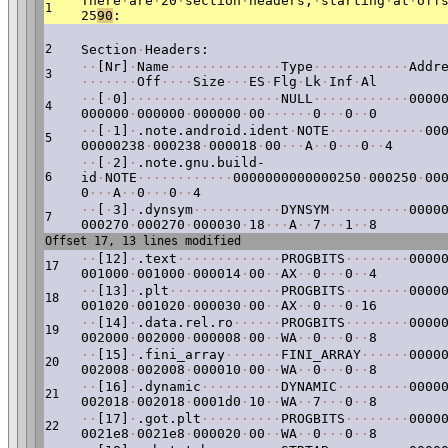
There
·
are
·
20
·
section
·
headers,
·
starting
·
at
·
off
1
25
90
:
2
Section
·
Headers:
·
·
[Nr]
·
Name
·
·
·
·
·
·
·
·
·
·
·
·
·
·
Type
·
·
·
·
·
·
·
·
·
·
·
·
Addr
3
·
·
·
·
·
·
·
Off
·
·
·
·
Size
·
·
·
ES
·
Flg
·
Lk
·
Inf
·
Al
·
·
[
·
0]
·
·
·
·
·
·
·
·
·
·
·
·
·
·
·
·
·
·
·
NULL
·
·
·
·
·
·
·
·
·
·
·
·
0000
4
000000
·
000000
·
000000
·
00
·
·
·
·
·
·
0
·
·
·
0
·
·
0
·
·
[
·
1]
·
.note.android.ident
·
NOTE
·
·
·
·
·
·
·
·
·
·
·
·
00
5
00000238
·
000238
·
000018
·
00
·
·
·
A
·
·
0
·
·
·
0
·
·
4
·
·
[
·
2]
·
.note.gnu.build-
6
id
·
NOTE
·
·
·
·
·
·
·
·
·
·
·
·
0000000000000250
·
000250
·
00
0
·
·
·
A
·
·
0
·
·
·
0
·
·
4
·
·
[
·
3]
·
.dynsym
·
·
·
·
·
·
·
·
·
·
·
DYNSYM
·
·
·
·
·
·
·
·
·
·
0000
7
000270
·
000270
·
000030
·
18
·
·
·
A
·
·
7
·
·
·
1
·
·
8
Offset 17, 13 lines modified
·
·
[12]
·
.text
·
·
·
·
·
·
·
·
·
·
·
·
·
PROGBITS
·
·
·
·
·
·
·
·
0000
17
001000
·
001000
·
000014
·
00
·
·
AX
·
·
0
·
·
·
0
·
·
4
·
·
[13]
·
.plt
·
·
·
·
·
·
·
·
·
·
·
·
·
·
PROGBITS
·
·
·
·
·
·
·
·
0000
18
001020
·
001020
·
000030
·
00
·
·
AX
·
·
0
·
·
·
0
·
16
·
·
[14]
·
.data.rel.ro
·
·
·
·
·
·
PROGBITS
·
·
·
·
·
·
·
·
0000
19
002000
·
002000
·
000008
·
00
·
·
WA
·
·
0
·
·
·
0
·
·
8
·
·
[15]
·
.fini_array
·
·
·
·
·
·
·
FINI_ARRAY
·
·
·
·
·
·
0000
20
002008
·
002008
·
000010
·
00
·
·
WA
·
·
0
·
·
·
0
·
·
8
·
·
[16]
·
.dynamic
·
·
·
·
·
·
·
·
·
·
DYNAMIC
·
·
·
·
·
·
·
·
·
0000
21
002018
·
002018
·
0001d0
·
10
·
·
WA
·
·
7
·
·
·
0
·
·
8
·
·
[17]
·
.got.plt
·
·
·
·
·
·
·
·
·
·
PROGBITS
·
·
·
·
·
·
·
·
0000
22
0021e8
·
0021e8
·
000020
·
00
·
·
WA
·
·
0
·
·
·
0
·
·
8