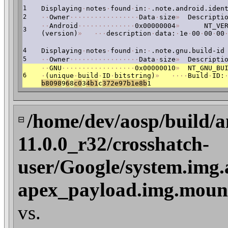
1
Displaying
·
notes
·
found
·
in:
·
.note.android.iden
2
·
·
Owner
·
·
·
·
·
·
·
·
·
·
·
·
·
·
·
·
·
Data
·
size
»
Descriptio
·
·
Android
·
·
·
·
·
·
·
·
·
·
·
·
·
·
0x00000004
»
NT_VERS
3
(version)
»
·
·
·
description
·
data:
·
1e
·
00
·
00
·
00
4
Displaying
·
notes
·
found
·
in:
·
.note.gnu.build-id
5
·
·
Owner
·
·
·
·
·
·
·
·
·
·
·
·
·
·
·
·
·
Data
·
size
»
Descriptio
·
·
GNU
·
·
·
·
·
·
·
·
·
·
·
·
·
·
·
·
·
·
0x00000010
»
NT_GNU_BUI
6
·
(unique
·
build
·
ID
·
bitstring)
»
·
·
·
·
Build
·
ID:
b8098
9
6
8
c
0
3
4b1
c
372e97b1e8b
1
/home/dev/aosp/build/a
⊟
11.0.0_r32/crosshatch-
user/Google/system.img.
apex_payload.img.mount
vs.