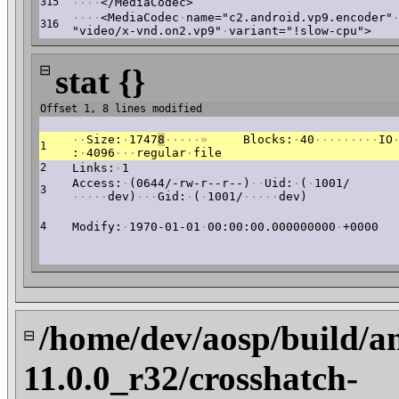
315
·
·
·
·
</MediaCodec>
·
·
·
·
<MediaCodec
·
name="c2.android.vp9.encoder"
316
"video/x-vnd.on2.vp9"
·
variant="!slow-cpu">
⊟
stat {}
Offset 1, 8 lines modified
·
·
Size:
·
1747
8
·
·
·
·
·
»
Blocks:
·
40
·
·
·
·
·
·
·
·
·
IO
1
:
·
4096
·
·
·
regular
·
file
2
Links:
·
1
Access:
·
(0644/-rw-r--r--)
·
·
Uid:
·
(
·
1001/
3
·
·
·
·
·
dev)
·
·
·
Gid:
·
(
·
1001/
·
·
·
·
·
dev)
4
Modify:
·
1970-01-01
·
00:00:00.000000000
·
+0000
/home/dev/aosp/build/a
⊟
11.0.0_r32/crosshatch-