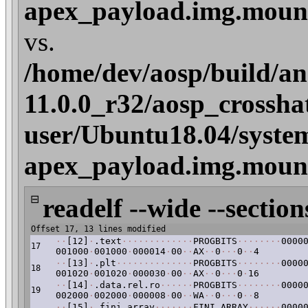
apex_payload.img.mount
vs.
/home/dev/aosp/build/an
11.0.0_r32/aosp_crossha
user/Ubuntu18.04/syste
apex_payload.img.mount
⊟
readelf --wide --section
Offset 17, 13 lines modified
·
·
[12]
·
.text
·
·
·
·
·
·
·
·
·
·
·
·
·
PROGBITS
·
·
·
·
·
·
·
·
0000
17
001000
·
001000
·
000014
·
00
·
·
AX
·
·
0
·
·
·
0
·
·
4
·
·
[13]
·
.plt
·
·
·
·
·
·
·
·
·
·
·
·
·
·
PROGBITS
·
·
·
·
·
·
·
·
0000
18
001020
·
001020
·
000030
·
00
·
·
AX
·
·
0
·
·
·
0
·
16
·
·
[14]
·
.data.rel.ro
·
·
·
·
·
·
PROGBITS
·
·
·
·
·
·
·
·
0000
19
002000
·
002000
·
000008
·
00
·
·
WA
·
·
0
·
·
·
0
·
·
8
·
·
[15]
·
.fini_array
·
·
·
·
·
·
·
FINI_ARRAY
·
·
·
·
·
·
0000