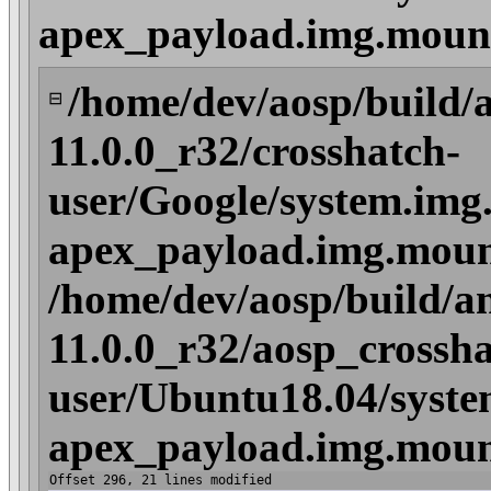
apex_payload.img.mount
/home/dev/aosp/build/
⊟
11.0.0_r32/crosshatch-
user/Google/system.img
apex_payload.img.moun
/home/dev/aosp/build/a
11.0.0_r32/aosp_crossha
user/Ubuntu18.04/syste
apex_payload.img.moun
Offset 296, 21 lines modified