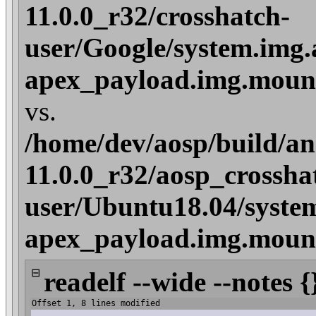
11.0.0_r32/crosshatch-
user/Google/system.img.
apex_payload.img.mount
vs.
/home/dev/aosp/build/an
11.0.0_r32/aosp_crossha
user/Ubuntu18.04/syste
apex_payload.img.mount
⊟
readelf --wide --notes {
Offset 1, 8 lines modified