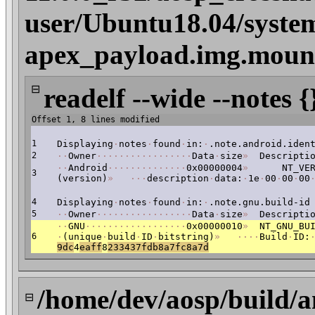
user/Ubuntu18.04/syste
apex_payload.img.mount
⊟
readelf --wide --notes {
Offset 1, 8 lines modified
1
Displaying
·
notes
·
found
·
in:
·
.note.android.iden
2
·
·
Owner
·
·
·
·
·
·
·
·
·
·
·
·
·
·
·
·
·
Data
·
size
»
Descriptio
·
·
Android
·
·
·
·
·
·
·
·
·
·
·
·
·
·
0x00000004
»
NT_VERS
3
(version)
»
·
·
·
description
·
data:
·
1e
·
00
·
00
·
00
4
Displaying
·
notes
·
found
·
in:
·
.note.gnu.build-id
5
·
·
Owner
·
·
·
·
·
·
·
·
·
·
·
·
·
·
·
·
·
Data
·
size
»
Descriptio
·
·
GNU
·
·
·
·
·
·
·
·
·
·
·
·
·
·
·
·
·
·
0x00000010
»
NT_GNU_BUI
6
·
(unique
·
build
·
ID
·
bitstring)
»
·
·
·
·
Build
·
ID:
9dc
4
eaff
8
233437fdb8a7fc8a7d
/home/dev/aosp/build/a
⊟