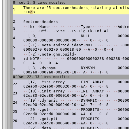
Offset 1, 8 lines modified
There
·
are
·
25
·
section
·
headers,
·
starting
·
at
·
off
1
316
c
8:
2
Section
·
Headers:
·
·
[Nr]
·
Name
·
·
·
·
·
·
·
·
·
·
·
·
·
·
Type
·
·
·
·
·
·
·
·
·
·
·
·
Addr
3
·
·
·
·
·
·
·
Off
·
·
·
·
Size
·
·
·
ES
·
Flg
·
Lk
·
Inf
·
Al
·
·
[
·
0]
·
·
·
·
·
·
·
·
·
·
·
·
·
·
·
·
·
·
·
NULL
·
·
·
·
·
·
·
·
·
·
·
·
0000
4
000000
·
000000
·
000000
·
00
·
·
·
·
·
·
0
·
·
·
0
·
·
0
·
·
[
·
1]
·
.note.android.ident
·
NOTE
·
·
·
·
·
·
·
·
·
·
·
·
00
5
00000270
·
000270
·
000018
·
00
·
·
·
A
·
·
0
·
·
·
0
·
·
4
·
·
[
·
2]
·
.note.gnu.build-
6
id
·
NOTE
·
·
·
·
·
·
·
·
·
·
·
·
0000000000000288
·
000288
·
00
0
·
·
·
A
·
·
0
·
·
·
0
·
·
4
·
·
[
·
3]
·
.dynsym
·
·
·
·
·
·
·
·
·
·
·
DYNSYM
·
·
·
·
·
·
·
·
·
·
0000
7
0002a8
·
0002a8
·
0025c8
·
18
·
·
·
A
·
·
7
·
·
·
1
·
·
8
Offset 22, 13 lines modified
·
·
[17]
·
.fini_array
·
·
·
·
·
·
·
FINI_ARRAY
·
·
·
·
·
·
0000
22
02ea60
·
02ea60
·
000020
·
00
·
·
WA
·
·
0
·
·
·
0
·
·
8
·
·
[18]
·
.init_array
·
·
·
·
·
·
·
INIT_ARRAY
·
·
·
·
·
·
0000
23
02ea80
·
02ea80
·
000010
·
00
·
·
WA
·
·
0
·
·
·
0
·
·
8
·
·
[19]
·
.dynamic
·
·
·
·
·
·
·
·
·
·
DYNAMIC
·
·
·
·
·
·
·
·
·
0000
24
02ea90
·
02ea90
·
000240
·
10
·
·
WA
·
·
7
·
·
·
0
·
·
8
·
·
[20]
·
.got
·
·
·
·
·
·
·
·
·
·
·
·
·
·
PROGBITS
·
·
·
·
·
·
·
·
0000
25
02ecd0
·
02ecd0
·
0000a0
·
00
·
·
WA
·
·
0
·
·
·
0
·
·
8
·
·
[21]
·
.got.plt
·
·
·
·
·
·
·
·
·
·
PROGBITS
·
·
·
·
·
·
·
·
0000
26
02ed70
·
02ed70
·
000640
·
00
·
·
WA
·
·
0
·
·
·
0
·
·
8
·
·
[22]
·
.data
·
·
·
·
·
·
·
·
·
·
·
·
·
PROGBITS
·
·
·
·
·
·
·
·
0000