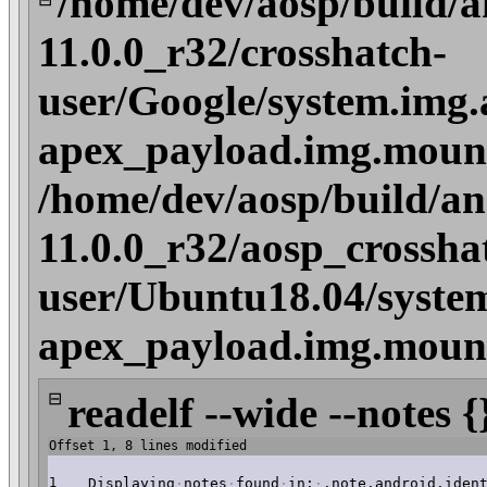
/home/dev/aosp/build/a
11.0.0_r32/crosshatch-
user/Google/system.img.
apex_payload.img.moun
/home/dev/aosp/build/an
11.0.0_r32/aosp_crossha
user/Ubuntu18.04/syste
apex_payload.img.moun
⊟
readelf --wide --notes {
Offset 1, 8 lines modified
1
Displaying
·
notes
·
found
·
in:
·
.note.android.iden