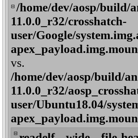
/home/dev/aosp/build/a
⊟
11.0.0_r32/crosshatch-
user/Google/system.img.
apex_payload.img.mount
vs.
/home/dev/aosp/build/an
11.0.0_r32/aosp_crossha
user/Ubuntu18.04/syste
apex_payload.img.mount
⊟
readelf --wide --file-he