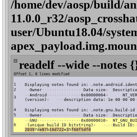
/home/dev/aosp/build/an
11.0.0_r32/aosp_crossha
user/Ubuntu18.04/syste
apex_payload.img.mount
⊟
readelf --wide --notes {
Offset 1, 8 lines modified
1
Displaying
·
notes
·
found
·
in:
·
.note.android.iden
2
·
·
Owner
·
·
·
·
·
·
·
·
·
·
·
·
·
·
·
·
·
Data
·
size
»
Descriptio
·
·
Android
·
·
·
·
·
·
·
·
·
·
·
·
·
·
0x00000004
»
NT_VERS
3
(version)
»
·
·
·
description
·
data:
·
1e
·
00
·
00
·
00
4
Displaying
·
notes
·
found
·
in:
·
.note.gnu.build-id
5
·
·
Owner
·
·
·
·
·
·
·
·
·
·
·
·
·
·
·
·
·
Data
·
size
»
Descriptio
·
·
GNU
·
·
·
·
·
·
·
·
·
·
·
·
·
·
·
·
·
·
0x00000010
»
NT_GNU_BUI
6
·
(unique
·
build
·
ID
·
bitstring)
»
·
·
·
·
Build
·
ID:
2039
7d
e87
b
10d722
e
3
5
f60f5df0