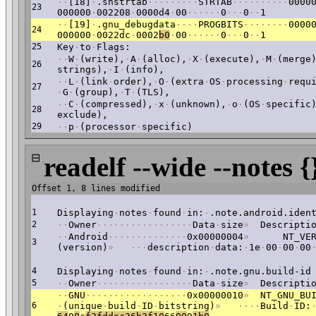
·
·
[18]
·
.shstrtab
·
·
·
·
·
·
·
·
·
STRTAB
·
·
·
·
·
·
·
·
·
·
0000
23
000000
·
002208
·
0000d4
·
00
·
·
·
·
·
·
0
·
·
·
0
·
·
1
·
·
[19]
·
.gnu_debugdata
·
·
·
·
PROGBITS
·
·
·
·
·
·
·
·
0000
24
000000
·
0022dc
·
0002
b0
·
00
·
·
·
·
·
·
0
·
·
·
0
·
·
1
25
Key
·
to
·
Flags:
·
·
W
·
(write),
·
A
·
(alloc),
·
X
·
(execute),
·
M
·
(merge
26
strings),
·
I
·
(info),
·
·
L
·
(link
·
order),
·
O
·
(extra
·
OS
·
processing
·
requ
27
·
G
·
(group),
·
T
·
(TLS),
·
·
C
·
(compressed),
·
x
·
(unknown),
·
o
·
(OS
·
specific
28
exclude),
29
·
·
p
·
(processor
·
specific)
⊟
readelf --wide --notes {
Offset 1, 8 lines modified
1
Displaying
·
notes
·
found
·
in:
·
.note.android.iden
2
·
·
Owner
·
·
·
·
·
·
·
·
·
·
·
·
·
·
·
·
·
Data
·
size
»
Descriptio
·
·
Android
·
·
·
·
·
·
·
·
·
·
·
·
·
·
0x00000004
»
NT_VERS
3
(version)
»
·
·
·
description
·
data:
·
1e
·
00
·
00
·
00
4
Displaying
·
notes
·
found
·
in:
·
.note.gnu.build-id
5
·
·
Owner
·
·
·
·
·
·
·
·
·
·
·
·
·
·
·
·
·
Data
·
size
»
Descriptio
·
·
GNU
·
·
·
·
·
·
·
·
·
·
·
·
·
·
·
·
·
·
0x00000010
»
NT_GNU_BUI
6
·
(unique
·
build
·
ID
·
bitstring)
»
·
·
·
·
Build
·
ID: