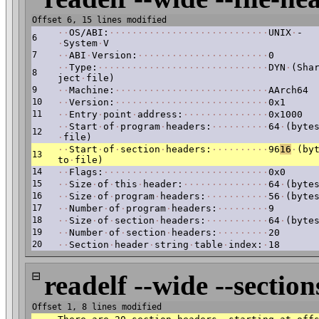
Offset 6, 15 lines modified
·
·
OS/ABI:
·
·
·
·
·
·
·
·
·
·
·
·
·
·
·
·
·
·
·
·
·
·
·
·
·
·
·
·
UNIX
·
-
6
·
System
·
V
7
·
·
ABI
·
Version:
·
·
·
·
·
·
·
·
·
·
·
·
·
·
·
·
·
·
·
·
·
·
·
0
·
·
Type:
·
·
·
·
·
·
·
·
·
·
·
·
·
·
·
·
·
·
·
·
·
·
·
·
·
·
·
·
·
·
DYN
·
(Sha
8
ject
·
file)
9
·
·
Machine:
·
·
·
·
·
·
·
·
·
·
·
·
·
·
·
·
·
·
·
·
·
·
·
·
·
·
·
AArch64
10
·
·
Version:
·
·
·
·
·
·
·
·
·
·
·
·
·
·
·
·
·
·
·
·
·
·
·
·
·
·
·
0x1
11
·
·
Entry
·
point
·
address:
·
·
·
·
·
·
·
·
·
·
·
·
·
·
·
0x1000
·
·
Start
·
of
·
program
·
headers:
·
·
·
·
·
·
·
·
·
·
64
·
(byte
12
·
file)
·
·
Start
·
of
·
section
·
headers:
·
·
·
·
·
·
·
·
·
·
96
16
·
(by
13
to
·
file)
14
·
·
Flags:
·
·
·
·
·
·
·
·
·
·
·
·
·
·
·
·
·
·
·
·
·
·
·
·
·
·
·
·
·
0x0
15
·
·
Size
·
of
·
this
·
header:
·
·
·
·
·
·
·
·
·
·
·
·
·
·
·
64
·
(byte
16
·
·
Size
·
of
·
program
·
headers:
·
·
·
·
·
·
·
·
·
·
·
56
·
(byte
17
·
·
Number
·
of
·
program
·
headers:
·
·
·
·
·
·
·
·
·
9
18
·
·
Size
·
of
·
section
·
headers:
·
·
·
·
·
·
·
·
·
·
·
64
·
(byte
19
·
·
Number
·
of
·
section
·
headers:
·
·
·
·
·
·
·
·
·
20
20
·
·
Section
·
header
·
string
·
table
·
index:
·
18
⊟
readelf --wide --section
Offset 1, 8 lines modified