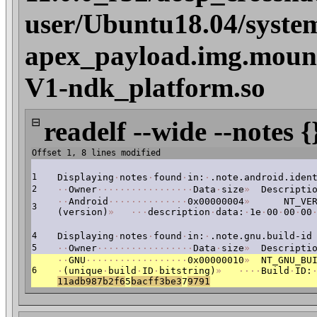
user/Ubuntu18.04/syste
apex_payload.img.mount
V1-ndk_platform.so
⊟
readelf --wide --notes {
Offset 1, 8 lines modified
1
Displaying
·
notes
·
found
·
in:
·
.note.android.iden
2
·
·
Owner
·
·
·
·
·
·
·
·
·
·
·
·
·
·
·
·
·
Data
·
size
»
Descriptio
·
·
Android
·
·
·
·
·
·
·
·
·
·
·
·
·
·
0x00000004
»
NT_VERS
3
(version)
»
·
·
·
description
·
data:
·
1e
·
00
·
00
·
00
4
Displaying
·
notes
·
found
·
in:
·
.note.gnu.build-id
5
·
·
Owner
·
·
·
·
·
·
·
·
·
·
·
·
·
·
·
·
·
Data
·
size
»
Descriptio
·
·
GNU
·
·
·
·
·
·
·
·
·
·
·
·
·
·
·
·
·
·
0x00000010
»
NT_GNU_BUI
6
·
(unique
·
build
·
ID
·
bitstring)
»
·
·
·
·
Build
·
ID:
11adb987b2f6
5
bacff3be3
7
9791