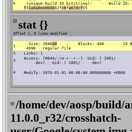
6
·
(unique
·
build
·
ID
·
bitstring)
»
·
·
·
·
Build
·
ID:
f
3
1a6a0ee0048
82f
c6
f
a67dcf
55
⊟
stat {}
Offset 1, 8 lines modified
·
·
Size:
·
2040
40
·
·
·
·
»
Blocks:
·
400
·
·
·
·
·
·
·
·
IO
·
1
·
4096
·
·
·
regular
·
file
2
Links:
·
1
Access:
·
(0644/-rw-r--r--)
·
·
Uid:
·
(
·
1001/
3
·
·
·
·
·
dev)
·
·
·
Gid:
·
(
·
1001/
·
·
·
·
·
dev)
4
Modify:
·
1970-01-01
·
00:00:00.000000000
·
+0000
/home/dev/aosp/build/a
⊟
11.0.0_r32/crosshatch-
user/Google/system.img.