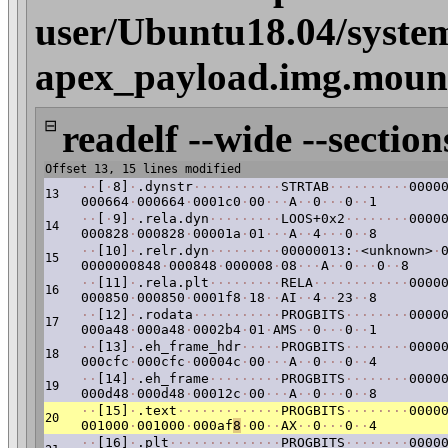
user/Ubuntu18.04/system
apex_payload.img.moun
⊟
readelf --wide --section
Offset 13, 15 lines modified
·
·
[
·
8]
·
.dynstr
·
·
·
·
·
·
·
·
·
·
·
STRTAB
·
·
·
·
·
·
·
·
·
·
0000
13
000664
·
000664
·
0001c0
·
00
·
·
·
A
·
·
0
·
·
·
0
·
·
1
·
·
[
·
9]
·
.rela.dyn
·
·
·
·
·
·
·
·
·
LOOS+0x2
·
·
·
·
·
·
·
·
0000
14
000828
·
000828
·
00001a
·
01
·
·
·
A
·
·
4
·
·
·
0
·
·
8
·
·
[10]
·
.relr.dyn
·
·
·
·
·
·
·
·
·
00000013:
·
<unknown>
·
15
0000000848
·
000848
·
000008
·
08
·
·
·
A
·
·
0
·
·
·
0
·
·
8
·
·
[11]
·
.rela.plt
·
·
·
·
·
·
·
·
·
RELA
·
·
·
·
·
·
·
·
·
·
·
·
0000
16
000850
·
000850
·
0001f8
·
18
·
·
AI
·
·
4
·
·
23
·
·
8
·
·
[12]
·
.rodata
·
·
·
·
·
·
·
·
·
·
·
PROGBITS
·
·
·
·
·
·
·
·
0000
17
000a48
·
000a48
·
0002b4
·
01
·
AMS
·
·
0
·
·
·
0
·
·
1
·
·
[13]
·
.eh_frame_hdr
·
·
·
·
·
PROGBITS
·
·
·
·
·
·
·
·
0000
18
000cfc
·
000cfc
·
00004c
·
00
·
·
·
A
·
·
0
·
·
·
0
·
·
4
·
·
[14]
·
.eh_frame
·
·
·
·
·
·
·
·
·
PROGBITS
·
·
·
·
·
·
·
·
0000
19
000d48
·
000d48
·
00012c
·
00
·
·
·
A
·
·
0
·
·
·
0
·
·
8
·
·
[15]
·
.text
·
·
·
·
·
·
·
·
·
·
·
·
·
PROGBITS
·
·
·
·
·
·
·
·
0000
20
001000
·
001000
·
000af
8
·
00
·
·
AX
·
·
0
·
·
·
0
·
·
4
·
·
[16]
·
.plt
·
·
·
·
·
·
·
·
·
·
·
·
·
·
PROGBITS
·
·
·
·
·
·
·
·
0000