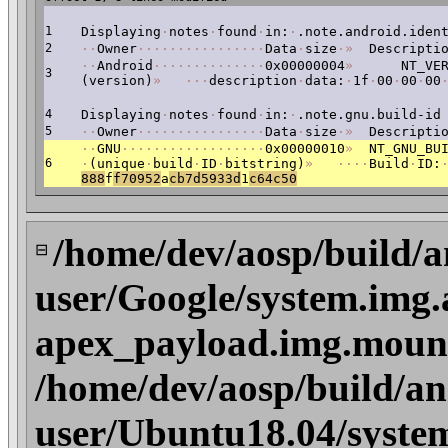
1
Displaying
·
notes
·
found
·
in:
·
.note.android.iden
2
·
·
Owner
·
·
·
·
·
·
·
·
·
·
·
·
·
·
·
·
Data
·
size
·
»
Descriptio
·
·
Android
·
·
·
·
·
·
·
·
·
·
·
·
·
·
0x00000004
»
NT_VERS
3
(version)
»
·
·
·
description
·
data:
·
1f
·
00
·
00
·
00
4
Displaying
·
notes
·
found
·
in:
·
.note.gnu.build-id
5
·
·
Owner
·
·
·
·
·
·
·
·
·
·
·
·
·
·
·
·
Data
·
size
·
»
Descriptio
·
·
GNU
·
·
·
·
·
·
·
·
·
·
·
·
·
·
·
·
·
·
0x00000010
»
NT_GNU_BUI
6
·
(unique
·
build
·
ID
·
bitstring)
»
·
·
·
·
Build
·
ID:
888
f
f70952
a
cb
7d5933d
1
c64c50
/home/dev/aosp/build/a
⊟
user/Google/system.img.
apex_payload.img.mount
/home/dev/aosp/build/an
user/Ubuntu18.04/system