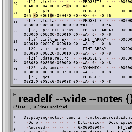
·
·
[15]
·
.text
·
·
·
·
·
·
·
·
·
·
·
·
·
PROGBITS
·
·
·
·
·
·
·
·
0000
20
004000
·
004000
·
002f
7
8
·
00
·
·
AX
·
·
0
·
·
·
0
·
·
4
·
·
[16]
·
.plt
·
·
·
·
·
·
·
·
·
·
·
·
·
·
PROGBITS
·
·
·
·
·
·
·
·
0000
21
006f
8
0
·
006f
8
0
·
000420
·
00
·
·
AX
·
·
0
·
·
·
0
·
16
·
·
[17]
·
.tdata
·
·
·
·
·
·
·
·
·
·
·
·
PROGBITS
·
·
·
·
·
·
·
·
0000
22
008000
·
008000
·
000000
·
00
·
WAT
·
·
0
·
·
·
0
·
64
·
·
[18]
·
.preinit_array
·
·
·
·
PREINIT_ARRAY
·
·
·
0000
23
008000
·
008000
·
000010
·
00
·
·
WA
·
·
0
·
·
·
0
·
·
8
·
·
[19]
·
.init_array
·
·
·
·
·
·
·
INIT_ARRAY
·
·
·
·
·
·
0000
24
008010
·
008010
·
000010
·
00
·
·
WA
·
·
0
·
·
·
0
·
·
8
·
·
[20]
·
.fini_array
·
·
·
·
·
·
·
FINI_ARRAY
·
·
·
·
·
·
0000
25
008020
·
008020
·
000010
·
00
·
·
WA
·
·
0
·
·
·
0
·
·
8
·
·
[21]
·
.data.rel.ro
·
·
·
·
·
·
PROGBITS
·
·
·
·
·
·
·
·
0000
26
008030
·
008030
·
000060
·
00
·
·
WA
·
·
0
·
·
·
0
·
·
8
·
·
[22]
·
.dynamic
·
·
·
·
·
·
·
·
·
·
DYNAMIC
·
·
·
·
·
·
·
·
·
0000
27
008090
·
008090
·
000230
·
10
·
·
WA
·
·
8
·
·
·
0
·
·
8
·
·
[23]
·
.got
·
·
·
·
·
·
·
·
·
·
·
·
·
·
PROGBITS
·
·
·
·
·
·
·
·
0000
28
0082c0
·
0082c0
·
000038
·
00
·
·
WA
·
·
0
·
·
·
0
·
·
8
⊟
readelf --wide --notes {
Offset 1, 8 lines modified
1
Displaying
·
notes
·
found
·
in:
·
.note.android.iden
2
·
·
Owner
·
·
·
·
·
·
·
·
·
·
·
·
·
·
·
·
Data
·
size
·
»
Descriptio
·
·
Android
·
·
·
·
·
·
·
·
·
·
·
·
·
·
0x00000004
»
NT_VERS
3
(version)
»
·
·
·
description
·
data:
·
1f
·
00
·
00
·
00