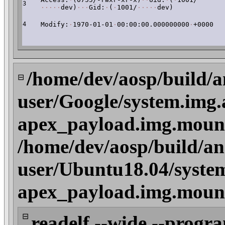
3
·
·
·
·
·
dev)
·
·
·
Gid:
·
(
·
1001/
·
·
·
·
·
dev)
4
Modify:
·
1970-01-01
·
00:00:00.000000000
·
+0000
/home/dev/aosp/build/a
⊟
user/Google/system.img.
apex_payload.img.moun
/home/dev/aosp/build/an
user/Ubuntu18.04/system
apex_payload.img.moun
⊟
readelf --wide --progr