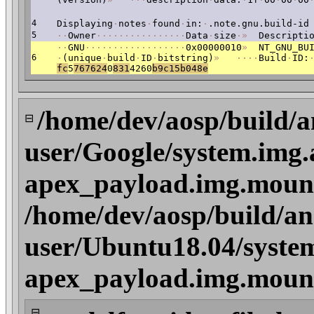
4
Displaying
·
notes
·
found
·
in:
·
.note.gnu.build-id
5
·
·
Owner
·
·
·
·
·
·
·
·
·
·
·
·
·
·
·
·
Data
·
size
·
»
Descriptio
·
·
GNU
·
·
·
·
·
·
·
·
·
·
·
·
·
·
·
·
·
·
0x00000010
»
NT_GNU_BUI
6
·
(unique
·
build
·
ID
·
bitstring)
»
·
·
·
·
Build
·
ID:
fc
5
767624
0
83
1
4260
b9
c15b048e
/home/dev/aosp/build/a
⊟
user/Google/system.img.
apex_payload.img.moun
/home/dev/aosp/build/an
user/Ubuntu18.04/system
apex_payload.img.moun
⊟