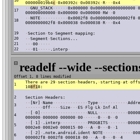
16
000000019b4
c
·
0x00392c
·
0x00392c
·
R
·
·
·
0x4
·
·
GNU_STACK
·
·
·
·
·
·
0x000000
·
0x0000000000000000
·
17
000000000000
·
0x000000
·
0x000000
·
RW
·
·
0
·
·
NOTE
·
·
·
·
·
·
·
·
·
·
·
0x0002f8
·
0x00000000000002f8
·
18
0000000002f8
·
0x000038
·
0x000038
·
R
·
·
·
0x4
19
·
Section
·
to
·
Segment
·
mapping:
20
·
·
Segment
·
Sections...
21
·
·
·
00
·
·
·
·
·
22
·
·
·
01
·
·
·
·
·
.interp
·
⊟
readelf --wide --section
Offset 1, 8 lines modified
There
·
are
·
29
·
section
·
headers,
·
starting
·
at
·
off
1
10
8f1
8:
2
Section
·
Headers:
·
·
[Nr]
·
Name
·
·
·
·
·
·
·
·
·
·
·
·
·
·
Type
·
·
·
·
·
·
·
·
·
·
·
·
Addr
3
·
·
·
·
·
·
·
Off
·
·
·
·
Size
·
·
·
ES
·
Flg
·
Lk
·
Inf
·
Al
·
·
[
·
0]
·
·
·
·
·
·
·
·
·
·
·
·
·
·
·
·
·
·
·
NULL
·
·
·
·
·
·
·
·
·
·
·
·
0000
4
000000
·
000000
·
000000
·
00
·
·
·
·
·
·
0
·
·
·
0
·
·
0
·
·
[
·
1]
·
.interp
·
·
·
·
·
·
·
·
·
·
·
PROGBITS
·
·
·
·
·
·
·
·
0000
5
0002e0
·
0002e0
·
000015
·
00
·
·
·
A
·
·
0
·
·
·
0
·
·
1
·
·
[
·
2]
·
.note.android.ident
·
NOTE
·
·
·
·
·
·
·
·
·
·
·
·
00
6
000002f8
·
0002f8
·
000018
·
00
·
·
·
A
·
·
0
·
·
·
0
·
·
4