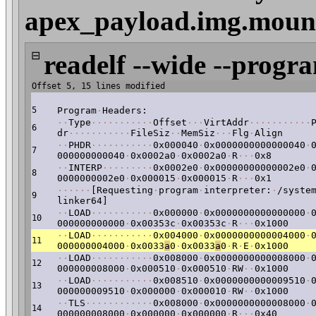
apex_payload.img.mount
⊟
readelf --wide --progr
Offset 5, 15 lines modified
5
Program
·
Headers:
·
·
Type
·
·
·
·
·
·
·
·
·
·
·
Offset
·
·
·
VirtAddr
·
·
·
·
·
·
·
·
·
·
·
6
dr
·
·
·
·
·
·
·
·
·
·
·
FileSiz
·
·
MemSiz
·
·
·
Flg
·
Align
·
·
PHDR
·
·
·
·
·
·
·
·
·
·
·
0x000040
·
0x0000000000000040
·
7
000000000040
·
0x0002a0
·
0x0002a0
·
R
·
·
·
0x8
·
·
INTERP
·
·
·
·
·
·
·
·
·
0x0002e0
·
0x00000000000002e0
·
8
0000000002e0
·
0x000015
·
0x000015
·
R
·
·
·
0x1
·
·
·
·
·
·
[Requesting
·
program
·
interpreter:
·
/syste
9
linker64]
·
·
LOAD
·
·
·
·
·
·
·
·
·
·
·
0x000000
·
0x0000000000000000
·
10
000000000000
·
0x00353c
·
0x00353c
·
R
·
·
·
0x1000
·
·
LOAD
·
·
·
·
·
·
·
·
·
·
·
0x004000
·
0x0000000000004000
·
11
000000004000
·
0x0033
a
0
·
0x0033
a
0
·
R
·
E
·
0x1000
·
·
LOAD
·
·
·
·
·
·
·
·
·
·
·
0x008000
·
0x0000000000008000
·
12
000000008000
·
0x000510
·
0x000510
·
RW
·
·
0x1000
·
·
LOAD
·
·
·
·
·
·
·
·
·
·
·
0x008510
·
0x0000000000009510
·
13
000000009510
·
0x000000
·
0x000010
·
RW
·
·
0x1000
·
·
TLS
·
·
·
·
·
·
·
·
·
·
·
·
0x008000
·
0x0000000000008000
·
14
000000008000
·
0x000000
·
0x000000
·
R
·
·
·
0x40