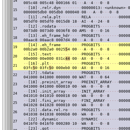
14
005c48
·
005c48
·
000166
·
01
·
·
·
A
·
·
4
·
·
·
0
·
·
8
·
·
[10]
·
.relr.dyn
·
·
·
·
·
·
·
·
·
00000013:
·
<unknown>
·
15
0000005db0
·
005db0
·
000040
·
08
·
·
·
A
·
·
0
·
·
·
0
·
·
8
·
·
[11]
·
.rela.plt
·
·
·
·
·
·
·
·
·
RELA
·
·
·
·
·
·
·
·
·
·
·
·
0000
16
005df0
·
005df0
·
0015d8
·
18
·
·
AI
·
·
4
·
·
24
·
·
8
·
·
[12]
·
.rodata
·
·
·
·
·
·
·
·
·
·
·
PROGBITS
·
·
·
·
·
·
·
·
0000
17
0073d0
·
0073d0
·
0036f8
·
00
·
AMS
·
·
0
·
·
·
0
·
16
·
·
[13]
·
.eh_frame_hdr
·
·
·
·
·
PROGBITS
·
·
·
·
·
·
·
·
0000
18
00aac8
·
00aac8
·
0007d4
·
00
·
·
·
A
·
·
0
·
·
·
0
·
·
4
·
·
[14]
·
.eh_frame
·
·
·
·
·
·
·
·
·
PROGBITS
·
·
·
·
·
·
·
·
0000
19
00b2a0
·
00b2a0
·
0025
5
4
·
00
·
·
·
A
·
·
0
·
·
·
0
·
·
8
·
·
[15]
·
.text
·
·
·
·
·
·
·
·
·
·
·
·
·
PROGBITS
·
·
·
·
·
·
·
·
0000
20
00e000
·
00e000
·
031c
44
·
00
·
·
AX
·
·
0
·
·
·
0
·
·
4
·
·
[16]
·
.plt
·
·
·
·
·
·
·
·
·
·
·
·
·
·
PROGBITS
·
·
·
·
·
·
·
·
0000
21
03fc
5
0
·
03fc
5
0
·
000eb0
·
00
·
·
AX
·
·
0
·
·
·
0
·
16
·
·
[17]
·
.tdata
·
·
·
·
·
·
·
·
·
·
·
·
PROGBITS
·
·
·
·
·
·
·
·
0000
22
041000
·
041000
·
000000
·
00
·
WAT
·
·
0
·
·
·
0
·
64
·
·
[18]
·
.preinit_array
·
·
·
·
PREINIT_ARRAY
·
·
·
0000
23
041000
·
041000
·
000010
·
00
·
·
WA
·
·
0
·
·
·
0
·
·
8
·
·
[19]
·
.init_array
·
·
·
·
·
·
·
INIT_ARRAY
·
·
·
·
·
·
0000
24
041010
·
041010
·
000018
·
00
·
·
WA
·
·
0
·
·
·
0
·
·
8
·
·
[20]
·
.fini_array
·
·
·
·
·
·
·
FINI_ARRAY
·
·
·
·
·
·
0000
25
041028
·
041028
·
000010
·
00
·
·
WA
·
·
0
·
·
·
0
·
·
8
·
·
[21]
·
.data.rel.ro
·
·
·
·
·
·
PROGBITS
·
·
·
·
·
·
·
·
0000
26
041038
·
041038
·
0006b8
·
00
·
·
WA
·
·
0
·
·
·
0
·
·
8
·
·
[22]
·
.dynamic
·
·
·
·
·
·
·
·
·
·
DYNAMIC
·
·
·
·
·
·
·
·
·
0000
27
0416f0
·
0416f0
·
000280
·
10
·
·
WA
·
·
8
·
·
·
0
·
·
8
·
·
[23]
·
.got
·
·
·
·
·
·
·
·
·
·
·
·
·
·
PROGBITS
·
·
·
·
·
·
·
·
0000