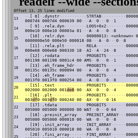
readelf --wide --section
Offset 13, 25 lines modified
·
·
[
·
8]
·
.dynstr
·
·
·
·
·
·
·
·
·
·
·
STRTAB
·
·
·
·
·
·
·
·
·
·
0000
13
0007d4
·
0007d4
·
000639
·
00
·
·
·
A
·
·
0
·
·
·
0
·
·
1
·
·
[
·
9]
·
.rela.dyn
·
·
·
·
·
·
·
·
·
LOOS+0x2
·
·
·
·
·
·
·
·
0000
14
000e10
·
000e10
·
00003a
·
01
·
·
·
A
·
·
4
·
·
·
0
·
·
8
·
·
[10]
·
.relr.dyn
·
·
·
·
·
·
·
·
·
00000013:
·
<unknown>
·
15
0000000e50
·
000e50
·
000018
·
08
·
·
·
A
·
·
0
·
·
·
0
·
·
8
·
·
[11]
·
.rela.plt
·
·
·
·
·
·
·
·
·
RELA
·
·
·
·
·
·
·
·
·
·
·
·
0000
16
000e68
·
000e68
·
000330
·
18
·
·
AI
·
·
4
·
·
24
·
·
8
·
·
[12]
·
.rodata
·
·
·
·
·
·
·
·
·
·
·
PROGBITS
·
·
·
·
·
·
·
·
0000
17
001198
·
001198
·
0001c4
·
00
·
AMS
·
·
0
·
·
·
0
·
·
1
·
·
[13]
·
.eh_frame_hdr
·
·
·
·
·
PROGBITS
·
·
·
·
·
·
·
·
0000
18
00135c
·
00135c
·
000094
·
00
·
·
·
A
·
·
0
·
·
·
0
·
·
4
·
·
[14]
·
.eh_frame
·
·
·
·
·
·
·
·
·
PROGBITS
·
·
·
·
·
·
·
·
0000
19
0013f0
·
0013f0
·
000254
·
00
·
·
·
A
·
·
0
·
·
·
0
·
·
8
·
·
[15]
·
.text
·
·
·
·
·
·
·
·
·
·
·
·
·
PROGBITS
·
·
·
·
·
·
·
·
0000
20
002000
·
002000
·
001
de8
·
00
·
·
AX
·
·
0
·
·
·
0
·
·
4
·
·
[16]
·
.plt
·
·
·
·
·
·
·
·
·
·
·
·
·
·
PROGBITS
·
·
·
·
·
·
·
·
0000
21
003
df
0
·
003
df
0
·
000240
·
00
·
·
AX
·
·
0
·
·
·
0
·
16
·
·
[17]
·
.tdata
·
·
·
·
·
·
·
·
·
·
·
·
PROGBITS
·
·
·
·
·
·
·
·
0000
22
005000
·
005000
·
000000
·
00
·
WAT
·
·
0
·
·
·
0
·
64
·
·
[18]
·
.preinit_array
·
·
·
·
PREINIT_ARRAY
·
·
·
0000
23
005000
·
005000
·
000010
·
00
·
·
WA
·
·
0
·
·
·
0
·
·
8
·
·
[19]
·
.init_array
·
·
·
·
·
·
·
INIT_ARRAY
·
·
·
·
·
·
0000
24
005010
·
005010
·
000018
·
00
·
·
WA
·
·
0
·
·
·
0
·
·
8
·
·
[20]
·
.fini_array
·
·
·
·
·
·
·
FINI_ARRAY
·
·
·
·
·
·
0000
25