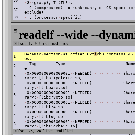
36
·
G
·
(group),
·
T
·
(TLS),
·
·
C
·
(compressed),
·
x
·
(unknown),
·
o
·
(OS
·
specific
37
exclude),
38
·
·
p
·
(processor
·
specific)
⊟
readelf --wide --dynami
Offset 1, 9 lines modified
Dynamic
·
section
·
at
·
offset
·
0xf
f
cb0
·
contains
·
45
1
es:
·
·
Tag
·
·
·
·
·
·
·
·
Type
·
·
·
·
·
·
·
·
·
·
·
·
·
·
·
·
·
·
·
·
·
·
·
·
·
Nam
2
e
·
0x0000000000000001
·
(NEEDED)
·
·
·
·
·
·
·
·
·
·
·
·
·
Shar
3
rary:
·
[libartpalette.so]
·
0x0000000000000001
·
(NEEDED)
·
·
·
·
·
·
·
·
·
·
·
·
·
Shar
4
rary:
·
[libbase.so]
·
0x0000000000000001
·
(NEEDED)
·
·
·
·
·
·
·
·
·
·
·
·
·
Shar
5
rary:
·
[libcrypto.so]
·
0x0000000000000001
·
(NEEDED)
·
·
·
·
·
·
·
·
·
·
·
·
·
Shar
6
rary:
·
[liblz4.so]
·
0x0000000000000001
·
(NEEDED)
·
·
·
·
·
·
·
·
·
·
·
·
·
Shar
7
rary:
·
[liblog.so]
·
0x0000000000000001
·
(NEEDED)
·
·
·
·
·
·
·
·
·
·
·
·
·
Shar
8
rary:
·
[libsigchain.so]
Offset 25, 24 lines modified