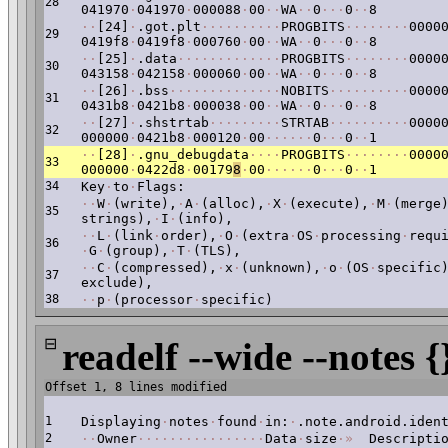
28
041970
·
041970
·
000088
·
00
·
·
WA
·
·
0
·
·
·
0
·
·
8
·
·
[24]
·
.got.plt
·
·
·
·
·
·
·
·
·
·
PROGBITS
·
·
·
·
·
·
·
·
0000
29
0419f8
·
0419f8
·
000760
·
00
·
·
WA
·
·
0
·
·
·
0
·
·
8
·
·
[25]
·
.data
·
·
·
·
·
·
·
·
·
·
·
·
·
PROGBITS
·
·
·
·
·
·
·
·
0000
30
043158
·
042158
·
000060
·
00
·
·
WA
·
·
0
·
·
·
0
·
·
8
·
·
[26]
·
.bss
·
·
·
·
·
·
·
·
·
·
·
·
·
·
NOBITS
·
·
·
·
·
·
·
·
·
·
0000
31
0431b8
·
0421b8
·
000038
·
00
·
·
WA
·
·
0
·
·
·
0
·
·
8
·
·
[27]
·
.shstrtab
·
·
·
·
·
·
·
·
·
STRTAB
·
·
·
·
·
·
·
·
·
·
0000
32
000000
·
0421b8
·
000120
·
00
·
·
·
·
·
·
0
·
·
·
0
·
·
1
·
·
[28]
·
.gnu_debugdata
·
·
·
·
PROGBITS
·
·
·
·
·
·
·
·
0000
33
000000
·
0422d8
·
00179
8
·
00
·
·
·
·
·
·
0
·
·
·
0
·
·
1
34
Key
·
to
·
Flags:
·
·
W
·
(write),
·
A
·
(alloc),
·
X
·
(execute),
·
M
·
(merge
35
strings),
·
I
·
(info),
·
·
L
·
(link
·
order),
·
O
·
(extra
·
OS
·
processing
·
requ
36
·
G
·
(group),
·
T
·
(TLS),
·
·
C
·
(compressed),
·
x
·
(unknown),
·
o
·
(OS
·
specific
37
exclude),
38
·
·
p
·
(processor
·
specific)
⊟
readelf --wide --notes {
Offset 1, 8 lines modified
1
Displaying
·
notes
·
found
·
in:
·
.note.android.iden
2
·
·
Owner
·
·
·
·
·
·
·
·
·
·
·
·
·
·
·
·
Data
·
size
·
»
Descriptio