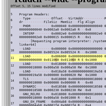
Offset 5, 15 lines modified
5
Program
·
Headers:
·
·
Type
·
·
·
·
·
·
·
·
·
·
·
Offset
·
·
·
VirtAddr
·
·
·
·
·
·
·
·
·
·
·
6
dr
·
·
·
·
·
·
·
·
·
·
·
FileSiz
·
·
MemSiz
·
·
·
Flg
·
Align
·
·
PHDR
·
·
·
·
·
·
·
·
·
·
·
0x000040
·
0x0000000000000040
·
7
000000000040
·
0x0002a0
·
0x0002a0
·
R
·
·
·
0x8
·
·
INTERP
·
·
·
·
·
·
·
·
·
0x0002e0
·
0x00000000000002e0
·
8
0000000002e0
·
0x000015
·
0x000015
·
R
·
·
·
0x1
·
·
·
·
·
·
[Requesting
·
program
·
interpreter:
·
/syste
9
linker64]
·
·
LOAD
·
·
·
·
·
·
·
·
·
·
·
0x000000
·
0x0000000000000000
·
10
000000000000
·
0x005524
·
0x005524
·
R
·
·
·
0x1000
·
·
LOAD
·
·
·
·
·
·
·
·
·
·
·
0x006000
·
0x0000000000006000
·
11
000000006000
·
0x0110
6
0
·
0x0110
6
0
·
R
·
E
·
0x1000
·
·
LOAD
·
·
·
·
·
·
·
·
·
·
·
0x018000
·
0x0000000000018000
·
12
000000018000
·
0x000a58
·
0x000a58
·
RW
·
·
0x1000
·
·
LOAD
·
·
·
·
·
·
·
·
·
·
·
0x018a58
·
0x0000000000019a58
·
13
000000019a58
·
0x000000
·
0x000020
·
RW
·
·
0x1000
·
·
TLS
·
·
·
·
·
·
·
·
·
·
·
·
0x018000
·
0x0000000000018000
·
14
000000018000
·
0x000000
·
0x000000
·
R
·
·
·
0x40
·
·
DYNAMIC
·
·
·
·
·
·
·
·
0x018588
·
0x0000000000018588
·
15
000000018588
·
0x000230
·
0x000230
·
RW
·
·
0x8
·
·
GNU_RELRO
·
·
·
·
·
·
0x018000
·
0x0000000000018000
·
16
000000018000
·
0x000a58
·
0x001000
·
R
·
·
·
0x1
·
·
GNU_EH_FRAME
·
·
·
0x004ab8
·
0x0000000000004ab8
·
17
000000004ab8
·
0x0001f4
·
0x0001f4
·
R
·
·
·
0x4