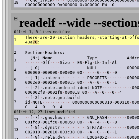
·
·
GNU_STACK
·
·
·
·
·
·
0x000000
·
0x0000000000000000
·
18
000000000000
·
0x000000
·
0x000000
·
RW
·
·
0
⊟
readelf --wide --section
Offset 1, 8 lines modified
There
·
are
·
29
·
section
·
headers,
·
starting
·
at
·
off
1
43a
70
:
2
Section
·
Headers:
·
·
[Nr]
·
Name
·
·
·
·
·
·
·
·
·
·
·
·
·
·
Type
·
·
·
·
·
·
·
·
·
·
·
·
Addr
3
·
·
·
·
·
·
·
Off
·
·
·
·
Size
·
·
·
ES
·
Flg
·
Lk
·
Inf
·
Al
·
·
[
·
0]
·
·
·
·
·
·
·
·
·
·
·
·
·
·
·
·
·
·
·
NULL
·
·
·
·
·
·
·
·
·
·
·
·
0000
4
000000
·
000000
·
000000
·
00
·
·
·
·
·
·
0
·
·
·
0
·
·
0
·
·
[
·
1]
·
.interp
·
·
·
·
·
·
·
·
·
·
·
PROGBITS
·
·
·
·
·
·
·
·
0000
5
0002e0
·
0002e0
·
000015
·
00
·
·
·
A
·
·
0
·
·
·
0
·
·
1
·
·
[
·
2]
·
.note.android.ident
·
NOTE
·
·
·
·
·
·
·
·
·
·
·
·
00
6
000002f8
·
0002f8
·
000018
·
00
·
·
·
A
·
·
0
·
·
·
0
·
·
4
·
·
[
·
3]
·
.note.gnu.build-
7
id
·
NOTE
·
·
·
·
·
·
·
·
·
·
·
·
0000000000000310
·
000310
·
00
0
·
·
·
A
·
·
0
·
·
·
0
·
·
4
Offset 12, 27 lines modified
·
·
[
·
7]
·
.gnu.hash
·
·
·
·
·
·
·
·
·
GNU_HASH
·
·
·
·
·
·
·
·
0000
12
001fc0
·
001fc0
·
000050
·
00
·
·
·
A
·
·
4
·
·
·
0
·
·
8
·
·
[
·
8]
·
.dynstr
·
·
·
·
·
·
·
·
·
·
·
STRTAB
·
·
·
·
·
·
·
·
·
·
0000
13
002010
·
002010
·
003c38
·
00
·
·
·
A
·
·
0
·
·
·
0
·
·
1
·
·
[
·
9]
·
.rela.dyn
·
·
·
·
·
·
·
·
·
LOOS+0x2
·
·
·
·
·
·
·
·
0000