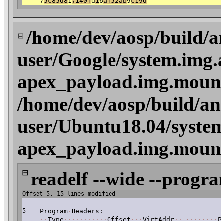
7
5
c85d8
1
7140f
d
1
6
af52ab
9
c19d
/home/dev/aosp/build/a
⊟
user/Google/system.img.
apex_payload.img.mount
/home/dev/aosp/build/an
user/Ubuntu18.04/system
apex_payload.img.mount
⊟
readelf --wide --progr
Offset 5, 15 lines modified
5
Program
·
Headers:
·
·
Type
·
·
·
·
·
·
·
·
·
·
·
Offset
·
·
·
VirtAddr
·
·
·
·
·
·
·
·
·
·
·