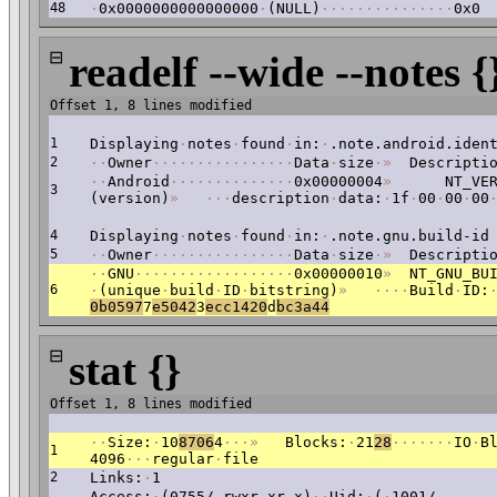
48
·
0x0000000000000000
·
(NULL)
·
·
·
·
·
·
·
·
·
·
·
·
·
·
·
0x0
⊟
readelf --wide --notes {
Offset 1, 8 lines modified
1
Displaying
·
notes
·
found
·
in:
·
.note.android.iden
2
·
·
Owner
·
·
·
·
·
·
·
·
·
·
·
·
·
·
·
·
Data
·
size
·
»
Descriptio
·
·
Android
·
·
·
·
·
·
·
·
·
·
·
·
·
·
0x00000004
»
NT_VERS
3
(version)
»
·
·
·
description
·
data:
·
1f
·
00
·
00
·
00
4
Displaying
·
notes
·
found
·
in:
·
.note.gnu.build-id
5
·
·
Owner
·
·
·
·
·
·
·
·
·
·
·
·
·
·
·
·
Data
·
size
·
»
Descriptio
·
·
GNU
·
·
·
·
·
·
·
·
·
·
·
·
·
·
·
·
·
·
0x00000010
»
NT_GNU_BUI
6
·
(unique
·
build
·
ID
·
bitstring)
»
·
·
·
·
Build
·
ID:
0b0597
7
e5042
3
ecc1420
d
bc3a44
⊟
stat {}
Offset 1, 8 lines modified
·
·
Size:
·
10
8706
4
·
·
·
»
Blocks:
·
21
28
·
·
·
·
·
·
·
IO
·
B
1
4096
·
·
·
regular
·
file
2
Links:
·
1
Access:
·
(0755/-rwxr-xr-x)
·
·
Uid:
·
(
·
1001/