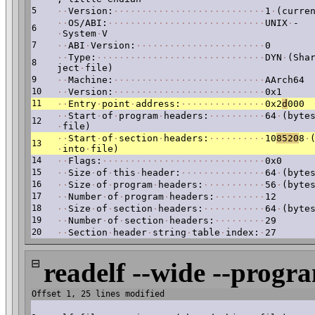
5
·
·
Version:
·
·
·
·
·
·
·
·
·
·
·
·
·
·
·
·
·
·
·
·
·
·
·
·
·
·
·
1
·
(curre
·
·
OS/ABI:
·
·
·
·
·
·
·
·
·
·
·
·
·
·
·
·
·
·
·
·
·
·
·
·
·
·
·
·
UNIX
·
-
6
·
System
·
V
7
·
·
ABI
·
Version:
·
·
·
·
·
·
·
·
·
·
·
·
·
·
·
·
·
·
·
·
·
·
·
0
·
·
Type:
·
·
·
·
·
·
·
·
·
·
·
·
·
·
·
·
·
·
·
·
·
·
·
·
·
·
·
·
·
·
DYN
·
(Sha
8
ject
·
file)
9
·
·
Machine:
·
·
·
·
·
·
·
·
·
·
·
·
·
·
·
·
·
·
·
·
·
·
·
·
·
·
·
AArch64
10
·
·
Version:
·
·
·
·
·
·
·
·
·
·
·
·
·
·
·
·
·
·
·
·
·
·
·
·
·
·
·
0x1
11
·
·
Entry
·
point
·
address:
·
·
·
·
·
·
·
·
·
·
·
·
·
·
·
0x2
d
000
·
·
Start
·
of
·
program
·
headers:
·
·
·
·
·
·
·
·
·
·
64
·
(byte
12
·
file)
·
·
Start
·
of
·
section
·
headers:
·
·
·
·
·
·
·
·
·
·
10
8520
8
·
13
·
into
·
file)
14
·
·
Flags:
·
·
·
·
·
·
·
·
·
·
·
·
·
·
·
·
·
·
·
·
·
·
·
·
·
·
·
·
·
0x0
15
·
·
Size
·
of
·
this
·
header:
·
·
·
·
·
·
·
·
·
·
·
·
·
·
·
64
·
(byte
16
·
·
Size
·
of
·
program
·
headers:
·
·
·
·
·
·
·
·
·
·
·
56
·
(byte
17
·
·
Number
·
of
·
program
·
headers:
·
·
·
·
·
·
·
·
·
12
18
·
·
Size
·
of
·
section
·
headers:
·
·
·
·
·
·
·
·
·
·
·
64
·
(byte
19
·
·
Number
·
of
·
section
·
headers:
·
·
·
·
·
·
·
·
·
29
20
·
·
Section
·
header
·
string
·
table
·
index:
·
27
⊟
readelf --wide --progr
Offset 1, 25 lines modified