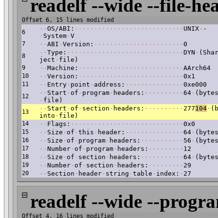
readelf --wide --file-he
Offset 6, 15 lines modified
·
·
OS/ABI:
·
·
·
·
·
·
·
·
·
·
·
·
·
·
·
·
·
·
·
·
·
·
·
·
·
·
·
·
UNIX
·
-
6
·
System
·
V
7
·
·
ABI
·
Version:
·
·
·
·
·
·
·
·
·
·
·
·
·
·
·
·
·
·
·
·
·
·
·
0
·
·
Type:
·
·
·
·
·
·
·
·
·
·
·
·
·
·
·
·
·
·
·
·
·
·
·
·
·
·
·
·
·
·
DYN
·
(Sha
8
ject
·
file)
9
·
·
Machine:
·
·
·
·
·
·
·
·
·
·
·
·
·
·
·
·
·
·
·
·
·
·
·
·
·
·
·
AArch64
10
·
·
Version:
·
·
·
·
·
·
·
·
·
·
·
·
·
·
·
·
·
·
·
·
·
·
·
·
·
·
·
0x1
11
·
·
Entry
·
point
·
address:
·
·
·
·
·
·
·
·
·
·
·
·
·
·
·
0xe000
·
·
Start
·
of
·
program
·
headers:
·
·
·
·
·
·
·
·
·
·
64
·
(byte
12
·
file)
·
·
Start
·
of
·
section
·
headers:
·
·
·
·
·
·
·
·
·
·
277
104
·
(
13
into
·
file)
14
·
·
Flags:
·
·
·
·
·
·
·
·
·
·
·
·
·
·
·
·
·
·
·
·
·
·
·
·
·
·
·
·
·
0x0
15
·
·
Size
·
of
·
this
·
header:
·
·
·
·
·
·
·
·
·
·
·
·
·
·
·
64
·
(byte
16
·
·
Size
·
of
·
program
·
headers:
·
·
·
·
·
·
·
·
·
·
·
56
·
(byte
17
·
·
Number
·
of
·
program
·
headers:
·
·
·
·
·
·
·
·
·
12
18
·
·
Size
·
of
·
section
·
headers:
·
·
·
·
·
·
·
·
·
·
·
64
·
(byte
19
·
·
Number
·
of
·
section
·
headers:
·
·
·
·
·
·
·
·
·
29
20
·
·
Section
·
header
·
string
·
table
·
index:
·
27
⊟
readelf --wide --progr
Offset 4, 16 lines modified