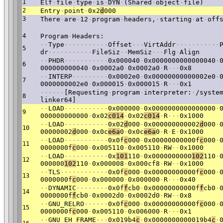
1
Elf
·
file
·
type
·
is
·
DYN
·
(Shared
·
object
·
file)
2
Entry
·
point
·
0x2
d
000
3
There
·
are
·
12
·
program
·
headers,
·
starting
·
at
·
off
4
Program
·
Headers:
·
·
Type
·
·
·
·
·
·
·
·
·
·
·
Offset
·
·
·
VirtAddr
·
·
·
·
·
·
·
·
·
·
·
5
dr
·
·
·
·
·
·
·
·
·
·
·
FileSiz
·
·
MemSiz
·
·
·
Flg
·
Align
·
·
PHDR
·
·
·
·
·
·
·
·
·
·
·
0x000040
·
0x0000000000000040
·
6
000000000040
·
0x0002a0
·
0x0002a0
·
R
·
·
·
0x8
·
·
INTERP
·
·
·
·
·
·
·
·
·
0x0002e0
·
0x00000000000002e0
·
7
0000000002e0
·
0x000015
·
0x000015
·
R
·
·
·
0x1
·
·
·
·
·
·
[Requesting
·
program
·
interpreter:
·
/syste
8
linker64]
·
·
LOAD
·
·
·
·
·
·
·
·
·
·
·
0x000000
·
0x0000000000000000
·
9
000000000000
·
0x02
c014
·
0x02
c014
·
R
·
·
·
0x1000
·
·
LOAD
·
·
·
·
·
·
·
·
·
·
·
0x02
d
000
·
0x000000000002
d
000
·
10
00000002
d
000
·
0x0c
e6a
0
·
0x0c
e6a
0
·
R
·
E
·
0x1000
·
·
LOAD
·
·
·
·
·
·
·
·
·
·
·
0x0f
c
000
·
0x00000000000f
c
000
·
11
0000000f
c
000
·
0x005110
·
0x005110
·
RW
·
·
0x1000
·
·
LOAD
·
·
·
·
·
·
·
·
·
·
·
0x
101
110
·
0x0000000000
102
110
·
12
000000
102
110
·
0x000008
·
0x000cf8
·
RW
·
·
0x1000
·
·
TLS
·
·
·
·
·
·
·
·
·
·
·
·
0x0f
c
000
·
0x00000000000f
c
000
·
13
0000000f
c
000
·
0x000000
·
0x000000
·
R
·
·
·
0x40
·
·
DYNAMIC
·
·
·
·
·
·
·
·
0x0f
f
cb0
·
0x00000000000f
f
cb0
·
14
0000000f
f
cb0
·
0x0002d0
·
0x0002d0
·
RW
·
·
0x8
·
·
GNU_RELRO
·
·
·
·
·
·
0x0f
c
000
·
0x00000000000f
c
000
·
15
0000000f
c
000
·
0x005110
·
0x006000
·
R
·
·
·
0x1
·
·
GNU_EH_FRAME
·
·
·
0x019b4
c
·
0x0000000000019b4
c
·