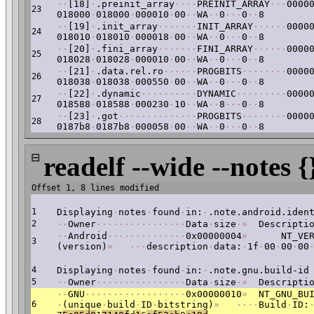
·
·
[18]
·
.preinit_array
·
·
·
·
PREINIT_ARRAY
·
·
·
0000
23
018000
·
018000
·
000010
·
00
·
·
WA
·
·
0
·
·
·
0
·
·
8
·
·
[19]
·
.init_array
·
·
·
·
·
·
·
INIT_ARRAY
·
·
·
·
·
·
0000
24
018010
·
018010
·
000018
·
00
·
·
WA
·
·
0
·
·
·
0
·
·
8
·
·
[20]
·
.fini_array
·
·
·
·
·
·
·
FINI_ARRAY
·
·
·
·
·
·
0000
25
018028
·
018028
·
000010
·
00
·
·
WA
·
·
0
·
·
·
0
·
·
8
·
·
[21]
·
.data.rel.ro
·
·
·
·
·
·
PROGBITS
·
·
·
·
·
·
·
·
0000
26
018038
·
018038
·
000550
·
00
·
·
WA
·
·
0
·
·
·
0
·
·
8
·
·
[22]
·
.dynamic
·
·
·
·
·
·
·
·
·
·
DYNAMIC
·
·
·
·
·
·
·
·
·
0000
27
018588
·
018588
·
000230
·
10
·
·
WA
·
·
8
·
·
·
0
·
·
8
·
·
[23]
·
.got
·
·
·
·
·
·
·
·
·
·
·
·
·
·
PROGBITS
·
·
·
·
·
·
·
·
0000
28
0187b8
·
0187b8
·
000058
·
00
·
·
WA
·
·
0
·
·
·
0
·
·
8
⊟
readelf --wide --notes {
Offset 1, 8 lines modified
1
Displaying
·
notes
·
found
·
in:
·
.note.android.iden
2
·
·
Owner
·
·
·
·
·
·
·
·
·
·
·
·
·
·
·
·
Data
·
size
·
»
Descriptio
·
·
Android
·
·
·
·
·
·
·
·
·
·
·
·
·
·
0x00000004
»
NT_VERS
3
(version)
»
·
·
·
description
·
data:
·
1f
·
00
·
00
·
00
4
Displaying
·
notes
·
found
·
in:
·
.note.gnu.build-id
5
·
·
Owner
·
·
·
·
·
·
·
·
·
·
·
·
·
·
·
·
Data
·
size
·
»
Descriptio
·
·
GNU
·
·
·
·
·
·
·
·
·
·
·
·
·
·
·
·
·
·
0x00000010
»
NT_GNU_BUI
6
·
(unique
·
build
·
ID
·
bitstring)
»
·
·
·
·
Build
·
ID: