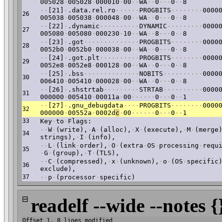
005028
·
005028
·
000010
·
00
·
·
WA
·
·
0
·
·
·
0
·
·
8
·
·
[21]
·
.data.rel.ro
·
·
·
·
·
·
PROGBITS
·
·
·
·
·
·
·
·
0000
26
005038
·
005038
·
000048
·
00
·
·
WA
·
·
0
·
·
·
0
·
·
8
·
·
[22]
·
.dynamic
·
·
·
·
·
·
·
·
·
·
DYNAMIC
·
·
·
·
·
·
·
·
·
0000
27
005080
·
005080
·
000230
·
10
·
·
WA
·
·
8
·
·
·
0
·
·
8
·
·
[23]
·
.got
·
·
·
·
·
·
·
·
·
·
·
·
·
·
PROGBITS
·
·
·
·
·
·
·
·
0000
28
0052b0
·
0052b0
·
000038
·
00
·
·
WA
·
·
0
·
·
·
0
·
·
8
·
·
[24]
·
.got.plt
·
·
·
·
·
·
·
·
·
·
PROGBITS
·
·
·
·
·
·
·
·
0000
29
0052e8
·
0052e8
·
000128
·
00
·
·
WA
·
·
0
·
·
·
0
·
·
8
·
·
[25]
·
.bss
·
·
·
·
·
·
·
·
·
·
·
·
·
·
NOBITS
·
·
·
·
·
·
·
·
·
·
0000
30
006410
·
005410
·
000028
·
00
·
·
WA
·
·
0
·
·
·
0
·
·
8
·
·
[26]
·
.shstrtab
·
·
·
·
·
·
·
·
·
STRTAB
·
·
·
·
·
·
·
·
·
·
0000
31
000000
·
005410
·
00011a
·
00
·
·
·
·
·
·
0
·
·
·
0
·
·
1
·
·
[27]
·
.gnu_debugdata
·
·
·
·
PROGBITS
·
·
·
·
·
·
·
·
0000
32
000000
·
00552a
·
0002d
c
·
00
·
·
·
·
·
·
0
·
·
·
0
·
·
1
33
Key
·
to
·
Flags:
·
·
W
·
(write),
·
A
·
(alloc),
·
X
·
(execute),
·
M
·
(merge
34
strings),
·
I
·
(info),
·
·
L
·
(link
·
order),
·
O
·
(extra
·
OS
·
processing
·
requ
35
·
G
·
(group),
·
T
·
(TLS),
·
·
C
·
(compressed),
·
x
·
(unknown),
·
o
·
(OS
·
specific
36
exclude),
37
·
·
p
·
(processor
·
specific)
⊟
readelf --wide --notes {
Offset 1, 8 lines modified