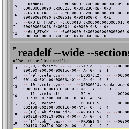
·
·
DYNAMIC
·
·
·
·
·
·
·
·
0x008090
·
0x0000000000008090
·
15
000000008090
·
0x000230
·
0x000230
·
RW
·
·
0x8
·
·
GNU_RELRO
·
·
·
·
·
·
0x008000
·
0x0000000000008000
·
16
000000008000
·
0x000510
·
0x001000
·
R
·
·
·
0x1
·
·
GNU_EH_FRAME
·
·
·
0x003018
·
0x0000000000003018
·
17
000000003018
·
0x0000f4
·
0x0000f4
·
R
·
·
·
0x4
·
·
GNU_STACK
·
·
·
·
·
·
0x000000
·
0x0000000000000000
·
18
000000000000
·
0x000000
·
0x000000
·
RW
·
·
0
⊟
readelf --wide --section
Offset 13, 16 lines modified
·
·
[
·
8]
·
.dynstr
·
·
·
·
·
·
·
·
·
·
·
STRTAB
·
·
·
·
·
·
·
·
·
·
0000
13
000b00
·
000b00
·
000fae
·
00
·
·
·
A
·
·
0
·
·
·
0
·
·
1
·
·
[
·
9]
·
.rela.dyn
·
·
·
·
·
·
·
·
·
LOOS+0x2
·
·
·
·
·
·
·
·
0000
14
001ab0
·
001ab0
·
00003a
·
01
·
·
·
A
·
·
4
·
·
·
0
·
·
8
·
·
[10]
·
.relr.dyn
·
·
·
·
·
·
·
·
·
00000013:
·
<unknown>
·
15
0000001af0
·
001af0
·
000018
·
08
·
·
·
A
·
·
0
·
·
·
0
·
·
8
·
·
[11]
·
.rela.plt
·
·
·
·
·
·
·
·
·
RELA
·
·
·
·
·
·
·
·
·
·
·
·
0000
16
001b08
·
001b08
·
000600
·
18
·
·
AI
·
·
4
·
·
24
·
·
8
·
·
[12]
·
.rodata
·
·
·
·
·
·
·
·
·
·
·
PROGBITS
·
·
·
·
·
·
·
·
0000
17
002108
·
002108
·
000f10
·
00
·
AMS
·
·
0
·
·
·
0
·
·
4
·
·
[13]
·
.eh_frame_hdr
·
·
·
·
·
PROGBITS
·
·
·
·
·
·
·
·
0000
18
003018
·
003018
·
0000f4
·
00
·
·
·
A
·
·
0
·
·
·
0
·
·
4
·
·
[14]
·
.eh_frame
·
·
·
·
·
·
·
·
·
PROGBITS
·
·
·
·
·
·
·
·
0000
19
003110
·
003110
·
00042c
·
00
·
·
·
A
·
·
0
·
·
·
0
·
·
8