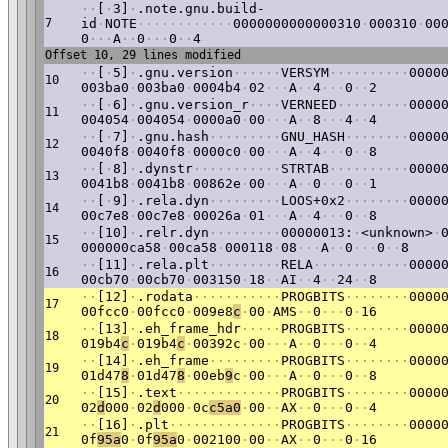
·
·
[
·
3]
·
.note.gnu.build-
7
id
·
NOTE
·
·
·
·
·
·
·
·
·
·
·
·
0000000000000310
·
000310
·
00
0
·
·
·
A
·
·
0
·
·
·
0
·
·
4
Offset 10, 29 lines modified
·
·
[
·
5]
·
.gnu.version
·
·
·
·
·
·
VERSYM
·
·
·
·
·
·
·
·
·
·
0000
10
003ba0
·
003ba0
·
0004b4
·
02
·
·
·
A
·
·
4
·
·
·
0
·
·
2
·
·
[
·
6]
·
.gnu.version_r
·
·
·
·
VERNEED
·
·
·
·
·
·
·
·
·
0000
11
004054
·
004054
·
0000a0
·
00
·
·
·
A
·
·
8
·
·
·
4
·
·
4
·
·
[
·
7]
·
.gnu.hash
·
·
·
·
·
·
·
·
·
GNU_HASH
·
·
·
·
·
·
·
·
0000
12
0040f8
·
0040f8
·
0000c0
·
00
·
·
·
A
·
·
4
·
·
·
0
·
·
8
·
·
[
·
8]
·
.dynstr
·
·
·
·
·
·
·
·
·
·
·
STRTAB
·
·
·
·
·
·
·
·
·
·
0000
13
0041b8
·
0041b8
·
00862e
·
00
·
·
·
A
·
·
0
·
·
·
0
·
·
1
·
·
[
·
9]
·
.rela.dyn
·
·
·
·
·
·
·
·
·
LOOS+0x2
·
·
·
·
·
·
·
·
0000
14
00c7e8
·
00c7e8
·
00026a
·
01
·
·
·
A
·
·
4
·
·
·
0
·
·
8
·
·
[10]
·
.relr.dyn
·
·
·
·
·
·
·
·
·
00000013:
·
<unknown>
·
15
000000ca58
·
00ca58
·
000118
·
08
·
·
·
A
·
·
0
·
·
·
0
·
·
8
·
·
[11]
·
.rela.plt
·
·
·
·
·
·
·
·
·
RELA
·
·
·
·
·
·
·
·
·
·
·
·
0000
16
00cb70
·
00cb70
·
003150
·
18
·
·
AI
·
·
4
·
·
24
·
·
8
·
·
[12]
·
.rodata
·
·
·
·
·
·
·
·
·
·
·
PROGBITS
·
·
·
·
·
·
·
·
0000
17
00fcc0
·
00fcc0
·
009e8
c
·
00
·
AMS
·
·
0
·
·
·
0
·
16
·
·
[13]
·
.eh_frame_hdr
·
·
·
·
·
PROGBITS
·
·
·
·
·
·
·
·
0000
18
019b4
c
·
019b4
c
·
00392c
·
00
·
·
·
A
·
·
0
·
·
·
0
·
·
4
·
·
[14]
·
.eh_frame
·
·
·
·
·
·
·
·
·
PROGBITS
·
·
·
·
·
·
·
·
0000
19
01d47
8
·
01d47
8
·
00eb
9
c
·
00
·
·
·
A
·
·
0
·
·
·
0
·
·
8
·
·
[15]
·
.text
·
·
·
·
·
·
·
·
·
·
·
·
·
PROGBITS
·
·
·
·
·
·
·
·
0000
20
02
d
000
·
02
d
000
·
0c
c5a0
·
00
·
·
AX
·
·
0
·
·
·
0
·
·
4
·
·
[16]
·
.plt
·
·
·
·
·
·
·
·
·
·
·
·
·
·
PROGBITS
·
·
·
·
·
·
·
·
0000
21
0f
95a
0
·
0f
95a
0
·
002100
·
00
·
·
AX
·
·
0
·
·
·
0
·
16