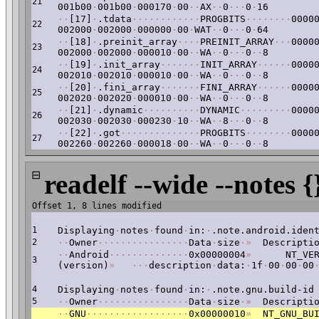
21
001b00
·
001b00
·
000170
·
00
·
·
AX
·
·
0
·
·
·
0
·
16
·
·
[17]
·
.tdata
·
·
·
·
·
·
·
·
·
·
·
·
PROGBITS
·
·
·
·
·
·
·
·
0000
22
002000
·
002000
·
000000
·
00
·
WAT
·
·
0
·
·
·
0
·
64
·
·
[18]
·
.preinit_array
·
·
·
·
PREINIT_ARRAY
·
·
·
0000
23
002000
·
002000
·
000010
·
00
·
·
WA
·
·
0
·
·
·
0
·
·
8
·
·
[19]
·
.init_array
·
·
·
·
·
·
·
INIT_ARRAY
·
·
·
·
·
·
0000
24
002010
·
002010
·
000010
·
00
·
·
WA
·
·
0
·
·
·
0
·
·
8
·
·
[20]
·
.fini_array
·
·
·
·
·
·
·
FINI_ARRAY
·
·
·
·
·
·
0000
25
002020
·
002020
·
000010
·
00
·
·
WA
·
·
0
·
·
·
0
·
·
8
·
·
[21]
·
.dynamic
·
·
·
·
·
·
·
·
·
·
DYNAMIC
·
·
·
·
·
·
·
·
·
0000
26
002030
·
002030
·
000230
·
10
·
·
WA
·
·
8
·
·
·
0
·
·
8
·
·
[22]
·
.got
·
·
·
·
·
·
·
·
·
·
·
·
·
·
PROGBITS
·
·
·
·
·
·
·
·
0000
27
002260
·
002260
·
000018
·
00
·
·
WA
·
·
0
·
·
·
0
·
·
8
⊟
readelf --wide --notes {
Offset 1, 8 lines modified
1
Displaying
·
notes
·
found
·
in:
·
.note.android.iden
2
·
·
Owner
·
·
·
·
·
·
·
·
·
·
·
·
·
·
·
·
Data
·
size
·
»
Descriptio
·
·
Android
·
·
·
·
·
·
·
·
·
·
·
·
·
·
0x00000004
»
NT_VERS
3
(version)
»
·
·
·
description
·
data:
·
1f
·
00
·
00
·
00
4
Displaying
·
notes
·
found
·
in:
·
.note.gnu.build-id
5
·
·
Owner
·
·
·
·
·
·
·
·
·
·
·
·
·
·
·
·
Data
·
size
·
»
Descriptio
·
·
GNU
·
·
·
·
·
·
·
·
·
·
·
·
·
·
·
·
·
·
0x00000010
»
NT_GNU_BUI