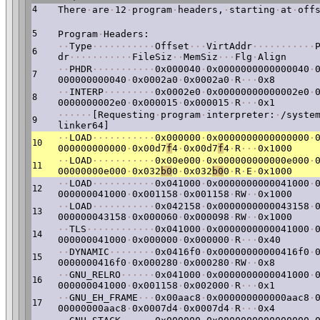
4
There
·
are
·
12
·
program
·
headers,
·
starting
·
at
·
off
5
Program
·
Headers:
·
·
Type
·
·
·
·
·
·
·
·
·
·
·
Offset
·
·
·
VirtAddr
·
·
·
·
·
·
·
·
·
·
·
6
dr
·
·
·
·
·
·
·
·
·
·
·
FileSiz
·
·
MemSiz
·
·
·
Flg
·
Align
·
·
PHDR
·
·
·
·
·
·
·
·
·
·
·
0x000040
·
0x0000000000000040
·
7
000000000040
·
0x0002a0
·
0x0002a0
·
R
·
·
·
0x8
·
·
INTERP
·
·
·
·
·
·
·
·
·
0x0002e0
·
0x00000000000002e0
·
8
0000000002e0
·
0x000015
·
0x000015
·
R
·
·
·
0x1
·
·
·
·
·
·
[Requesting
·
program
·
interpreter:
·
/syste
9
linker64]
·
·
LOAD
·
·
·
·
·
·
·
·
·
·
·
0x000000
·
0x0000000000000000
·
10
000000000000
·
0x00d7
f
4
·
0x00d7
f
4
·
R
·
·
·
0x1000
·
·
LOAD
·
·
·
·
·
·
·
·
·
·
·
0x00e000
·
0x000000000000e000
·
11
00000000e000
·
0x032
b0
0
·
0x032
b0
0
·
R
·
E
·
0x1000
·
·
LOAD
·
·
·
·
·
·
·
·
·
·
·
0x041000
·
0x0000000000041000
·
12
000000041000
·
0x001158
·
0x001158
·
RW
·
·
0x1000
·
·
LOAD
·
·
·
·
·
·
·
·
·
·
·
0x042158
·
0x0000000000043158
·
13
000000043158
·
0x000060
·
0x000098
·
RW
·
·
0x1000
·
·
TLS
·
·
·
·
·
·
·
·
·
·
·
·
0x041000
·
0x0000000000041000
·
14
000000041000
·
0x000000
·
0x000000
·
R
·
·
·
0x40
·
·
DYNAMIC
·
·
·
·
·
·
·
·
0x0416f0
·
0x00000000000416f0
·
15
0000000416f0
·
0x000280
·
0x000280
·
RW
·
·
0x8
·
·
GNU_RELRO
·
·
·
·
·
·
0x041000
·
0x0000000000041000
·
16
000000041000
·
0x001158
·
0x002000
·
R
·
·
·
0x1
·
·
GNU_EH_FRAME
·
·
·
0x00aac8
·
0x000000000000aac8
·
17
00000000aac8
·
0x0007d4
·
0x0007d4
·
R
·
·
·
0x4