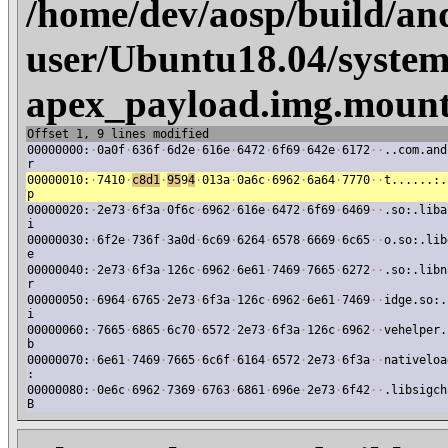
/home/dev/aosp/build/an
user/Ubuntu18.04/system
apex_payload.img.mount
Offset 1, 9 lines modified
00000000:
·
0a0f
·
636f
·
6d2e
·
616e
·
6472
·
6f69
·
642e
·
6172
·
·
..com.and
r
00000010:
·
7410
·
c8d1
·
95
9
4
·
013a
·
0a6c
·
6962
·
6a64
·
7770
·
·
t......:.
p
00000020:
·
2e73
·
6f3a
·
0f6c
·
6962
·
616e
·
6472
·
6f69
·
6469
·
·
.so:.liba
i
00000030:
·
6f2e
·
736f
·
3a0d
·
6c69
·
6264
·
6578
·
6669
·
6c65
·
·
o.so:.lib
e
00000040:
·
2e73
·
6f3a
·
126c
·
6962
·
6e61
·
7469
·
7665
·
6272
·
·
.so:.libn
r
00000050:
·
6964
·
6765
·
2e73
·
6f3a
·
126c
·
6962
·
6e61
·
7469
·
·
idge.so:.
i
00000060:
·
7665
·
6865
·
6c70
·
6572
·
2e73
·
6f3a
·
126c
·
6962
·
·
vehelper.
b
00000070:
·
6e61
·
7469
·
7665
·
6c6f
·
6164
·
6572
·
2e73
·
6f3a
·
·
nativeloa
:
00000080:
·
0e6c
·
6962
·
7369
·
6763
·
6861
·
696e
·
2e73
·
6f42
·
·
.libsigch
B