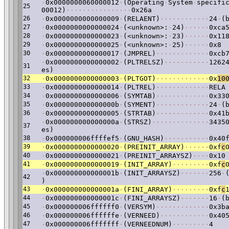
·
0x0000000060000012
·
(Operating
·
System
·
specifi
25
00012)
·
·
·
·
·
·
·
·
·
·
·
·
·
·
·
·
0x26a
26
·
0x0000000000000009
·
(RELAENT)
·
·
·
·
·
·
·
·
·
·
·
·
24
·
(
27
·
0x0000000000000024
·
(<unknown>:
·
24)
·
·
·
·
·
·
0xca
28
·
0x0000000000000023
·
(<unknown>:
·
23)
·
·
·
·
·
·
0x11
29
·
0x0000000000000025
·
(<unknown>:
·
25)
·
·
·
·
·
·
0x8
30
·
0x0000000000000017
·
(JMPREL)
·
·
·
·
·
·
·
·
·
·
·
·
·
0xcb
·
0x0000000000000002
·
(PLTRELSZ)
·
·
·
·
·
·
·
·
·
·
·
1262
31
es)
32
·
0x0000000000000003
·
(PLTGOT)
·
·
·
·
·
·
·
·
·
·
·
·
·
0x
1
0
33
·
0x0000000000000014
·
(PLTREL)
·
·
·
·
·
·
·
·
·
·
·
·
·
RELA
34
·
0x0000000000000006
·
(SYMTAB)
·
·
·
·
·
·
·
·
·
·
·
·
·
0x33
35
·
0x000000000000000b
·
(SYMENT)
·
·
·
·
·
·
·
·
·
·
·
·
·
24
·
(
36
·
0x0000000000000005
·
(STRTAB)
·
·
·
·
·
·
·
·
·
·
·
·
·
0x41
·
0x000000000000000a
·
(STRSZ)
·
·
·
·
·
·
·
·
·
·
·
·
·
·
3435
37
es)
38
·
0x000000006ffffef5
·
(GNU_HASH)
·
·
·
·
·
·
·
·
·
·
·
0x40
39
·
0x0000000000000020
·
(PREINIT_ARRAY)
·
·
·
·
·
·
0xf
c
40
·
0x0000000000000021
·
(PREINIT_ARRAYSZ)
·
·
·
·
0x10
41
·
0x0000000000000019
·
(INIT_ARRAY)
·
·
·
·
·
·
·
·
·
0xf
c
·
0x000000000000001b
·
(INIT_ARRAYSZ)
·
·
·
·
·
·
·
256
·
42
)
43
·
0x000000000000001a
·
(FINI_ARRAY)
·
·
·
·
·
·
·
·
·
0xf
c
44
·
0x000000000000001c
·
(FINI_ARRAYSZ)
·
·
·
·
·
·
·
16
·
(
45
·
0x000000006ffffff0
·
(VERSYM)
·
·
·
·
·
·
·
·
·
·
·
·
·
0x3b
46
·
0x000000006ffffffe
·
(VERNEED)
·
·
·
·
·
·
·
·
·
·
·
·
0x40
47
·
0x000000006fffffff
·
(VERNEEDNUM)
·
·
·
·
·
·
·
·
·
4