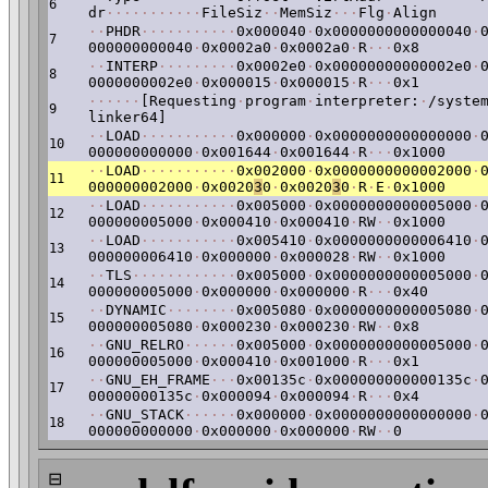
6
dr
·
·
·
·
·
·
·
·
·
·
·
FileSiz
·
·
MemSiz
·
·
·
Flg
·
Align
·
·
PHDR
·
·
·
·
·
·
·
·
·
·
·
0x000040
·
0x0000000000000040
·
7
000000000040
·
0x0002a0
·
0x0002a0
·
R
·
·
·
0x8
·
·
INTERP
·
·
·
·
·
·
·
·
·
0x0002e0
·
0x00000000000002e0
·
8
0000000002e0
·
0x000015
·
0x000015
·
R
·
·
·
0x1
·
·
·
·
·
·
[Requesting
·
program
·
interpreter:
·
/syste
9
linker64]
·
·
LOAD
·
·
·
·
·
·
·
·
·
·
·
0x000000
·
0x0000000000000000
·
10
000000000000
·
0x001644
·
0x001644
·
R
·
·
·
0x1000
·
·
LOAD
·
·
·
·
·
·
·
·
·
·
·
0x002000
·
0x0000000000002000
·
11
000000002000
·
0x0020
3
0
·
0x0020
3
0
·
R
·
E
·
0x1000
·
·
LOAD
·
·
·
·
·
·
·
·
·
·
·
0x005000
·
0x0000000000005000
·
12
000000005000
·
0x000410
·
0x000410
·
RW
·
·
0x1000
·
·
LOAD
·
·
·
·
·
·
·
·
·
·
·
0x005410
·
0x0000000000006410
·
13
000000006410
·
0x000000
·
0x000028
·
RW
·
·
0x1000
·
·
TLS
·
·
·
·
·
·
·
·
·
·
·
·
0x005000
·
0x0000000000005000
·
14
000000005000
·
0x000000
·
0x000000
·
R
·
·
·
0x40
·
·
DYNAMIC
·
·
·
·
·
·
·
·
0x005080
·
0x0000000000005080
·
15
000000005080
·
0x000230
·
0x000230
·
RW
·
·
0x8
·
·
GNU_RELRO
·
·
·
·
·
·
0x005000
·
0x0000000000005000
·
16
000000005000
·
0x000410
·
0x001000
·
R
·
·
·
0x1
·
·
GNU_EH_FRAME
·
·
·
0x00135c
·
0x000000000000135c
·
17
00000000135c
·
0x000094
·
0x000094
·
R
·
·
·
0x4
·
·
GNU_STACK
·
·
·
·
·
·
0x000000
·
0x0000000000000000
·
18
000000000000
·
0x000000
·
0x000000
·
RW
·
·
0
⊟