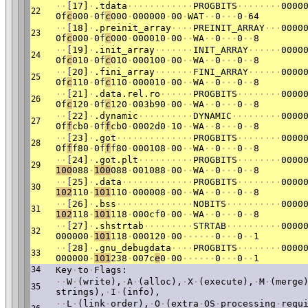
·
·
[17]
·
.tdata
·
·
·
·
·
·
·
·
·
·
·
·
PROGBITS
·
·
·
·
·
·
·
·
0000
22
0f
c
000
·
0f
c
000
·
000000
·
00
·
WAT
·
·
0
·
·
·
0
·
64
·
·
[18]
·
.preinit_array
·
·
·
·
PREINIT_ARRAY
·
·
·
0000
23
0f
c
000
·
0f
c
000
·
000010
·
00
·
·
WA
·
·
0
·
·
·
0
·
·
8
·
·
[19]
·
.init_array
·
·
·
·
·
·
·
INIT_ARRAY
·
·
·
·
·
·
0000
24
0f
c
010
·
0f
c
010
·
000100
·
00
·
·
WA
·
·
0
·
·
·
0
·
·
8
·
·
[20]
·
.fini_array
·
·
·
·
·
·
·
FINI_ARRAY
·
·
·
·
·
·
0000
25
0f
c
110
·
0f
c
110
·
000010
·
00
·
·
WA
·
·
0
·
·
·
0
·
·
8
·
·
[21]
·
.data.rel.ro
·
·
·
·
·
·
PROGBITS
·
·
·
·
·
·
·
·
0000
26
0f
c
120
·
0f
c
120
·
003b90
·
00
·
·
WA
·
·
0
·
·
·
0
·
·
8
·
·
[22]
·
.dynamic
·
·
·
·
·
·
·
·
·
·
DYNAMIC
·
·
·
·
·
·
·
·
·
0000
27
0f
f
cb0
·
0f
f
cb0
·
0002d0
·
10
·
·
WA
·
·
8
·
·
·
0
·
·
8
·
·
[23]
·
.got
·
·
·
·
·
·
·
·
·
·
·
·
·
·
PROGBITS
·
·
·
·
·
·
·
·
0000
28
0f
f
f80
·
0f
f
f80
·
000108
·
00
·
·
WA
·
·
0
·
·
·
0
·
·
8
·
·
[24]
·
.got.plt
·
·
·
·
·
·
·
·
·
·
PROGBITS
·
·
·
·
·
·
·
·
0000
29
100
088
·
100
088
·
001088
·
00
·
·
WA
·
·
0
·
·
·
0
·
·
8
·
·
[25]
·
.data
·
·
·
·
·
·
·
·
·
·
·
·
·
PROGBITS
·
·
·
·
·
·
·
·
0000
30
102
110
·
101
110
·
000008
·
00
·
·
WA
·
·
0
·
·
·
0
·
·
8
·
·
[26]
·
.bss
·
·
·
·
·
·
·
·
·
·
·
·
·
·
NOBITS
·
·
·
·
·
·
·
·
·
·
0000
31
102
118
·
101
118
·
000cf0
·
00
·
·
WA
·
·
0
·
·
·
0
·
·
8
·
·
[27]
·
.shstrtab
·
·
·
·
·
·
·
·
·
STRTAB
·
·
·
·
·
·
·
·
·
·
0000
32
000000
·
101
118
·
000120
·
00
·
·
·
·
·
·
0
·
·
·
0
·
·
1
·
·
[28]
·
.gnu_debugdata
·
·
·
·
PROGBITS
·
·
·
·
·
·
·
·
0000
33
000000
·
101
238
·
007c
e
0
·
00
·
·
·
·
·
·
0
·
·
·
0
·
·
1
34
Key
·
to
·
Flags:
·
·
W
·
(write),
·
A
·
(alloc),
·
X
·
(execute),
·
M
·
(merge
35
strings),
·
I
·
(info),
·
·
L
·
(link
·
order),
·
O
·
(extra
·
OS
·
processing
·
requ