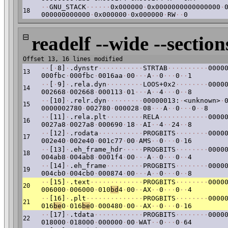
·
·
GNU_STACK
·
·
·
·
·
·
0x000000
·
0x0000000000000000
·
18
000000000000
·
0x000000
·
0x000000
·
RW
·
·
0
⊟
readelf --wide --section
Offset 13, 16 lines modified
·
·
[
·
8]
·
.dynstr
·
·
·
·
·
·
·
·
·
·
·
STRTAB
·
·
·
·
·
·
·
·
·
·
0000
13
000fbc
·
000fbc
·
0016aa
·
00
·
·
·
A
·
·
0
·
·
·
0
·
·
1
·
·
[
·
9]
·
.rela.dyn
·
·
·
·
·
·
·
·
·
LOOS+0x2
·
·
·
·
·
·
·
·
0000
14
002668
·
002668
·
000113
·
01
·
·
·
A
·
·
4
·
·
·
0
·
·
8
·
·
[10]
·
.relr.dyn
·
·
·
·
·
·
·
·
·
00000013:
·
<unknown>
·
15
0000002780
·
002780
·
000028
·
08
·
·
·
A
·
·
0
·
·
·
0
·
·
8
·
·
[11]
·
.rela.plt
·
·
·
·
·
·
·
·
·
RELA
·
·
·
·
·
·
·
·
·
·
·
·
0000
16
0027a8
·
0027a8
·
000690
·
18
·
·
AI
·
·
4
·
·
24
·
·
8
·
·
[12]
·
.rodata
·
·
·
·
·
·
·
·
·
·
·
PROGBITS
·
·
·
·
·
·
·
·
0000
17
002e40
·
002e40
·
001c77
·
00
·
AMS
·
·
0
·
·
·
0
·
16
·
·
[13]
·
.eh_frame_hdr
·
·
·
·
·
PROGBITS
·
·
·
·
·
·
·
·
0000
18
004ab8
·
004ab8
·
0001f4
·
00
·
·
·
A
·
·
0
·
·
·
0
·
·
4
·
·
[14]
·
.eh_frame
·
·
·
·
·
·
·
·
·
PROGBITS
·
·
·
·
·
·
·
·
0000
19
004cb0
·
004cb0
·
000874
·
00
·
·
·
A
·
·
0
·
·
·
0
·
·
8
·
·
[15]
·
.text
·
·
·
·
·
·
·
·
·
·
·
·
·
PROGBITS
·
·
·
·
·
·
·
·
0000
20
006000
·
006000
·
010
bd
4
·
00
·
·
AX
·
·
0
·
·
·
0
·
·
4
·
·
[16]
·
.plt
·
·
·
·
·
·
·
·
·
·
·
·
·
·
PROGBITS
·
·
·
·
·
·
·
·
0000
21
016
be
0
·
016
be
0
·
000480
·
00
·
·
AX
·
·
0
·
·
·
0
·
16
·
·
[17]
·
.tdata
·
·
·
·
·
·
·
·
·
·
·
·
PROGBITS
·
·
·
·
·
·
·
·
0000
22
018000
·
018000
·
000000
·
00
·
WAT
·
·
0
·
·
·
0
·
64