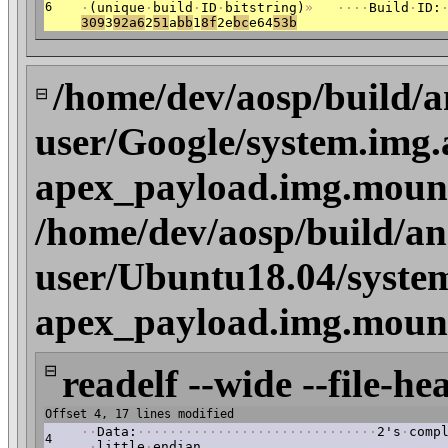
6
·
(unique
·
build
·
ID
·
bitstring)
»
·
·
·
·
Build
·
ID:
30
9
3
92a
6
2
51
a
bb
1
8f
2e
bc
e64
53b
/home/dev/aosp/build/a
⊟
user/Google/system.img.
apex_payload.img.mount
/home/dev/aosp/build/an
user/Ubuntu18.04/system
apex_payload.img.mount
⊟
readelf --wide --file-he
Offset 4, 17 lines modified
·
·
Data:
·
·
·
·
·
·
·
·
·
·
·
·
·
·
·
·
·
·
·
·
·
·
·
·
·
·
·
·
·
·
2's
·
comp
4
,
·
little
·
endian