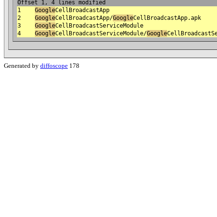
Offset 1, 4 lines modified
1
Google
CellBroadcastApp
2
Google
CellBroadcastApp/
Google
CellBroadcastApp.apk
3
Google
CellBroadcastServiceModule
4
Google
CellBroadcastServiceModule/
Google
CellBroadcastS
Generated by
diffoscope
178