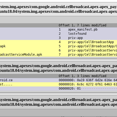
system.img.apexes/com.google.android.cellbroadcast.apex-apex_pa
untu18.04/system.img.apexes/com.android.cellbroadcast.apex-ap
Offset 1, 7 lines modified
1
apex_manifest.pb
2
lost+found
3
priv-app
4
priv-app/CellBroadcastApp
apk
5
priv-app/CellBroadcastApp/
6
priv-app/CellBroadcastServ
adcastServiceModule.apk
7
priv-app/CellBroadcastServ
/system.img.apexes/com.google.android.cellbroadcast.apex-apex_
Ubuntu18.04/system.img.apexes/com.android.cellbroadcast.apex-a
Offset 1, 3 lines modified
roid.ce
00000000:
·
0a19
·
636f
·
6d2e
·
616e
·
6
st.....
00000010:
·
6c6c
·
6272
·
6f61
·
6463
·
6
00000020:
·
01
·
·
·
·
·
·
·
·
·
·
·
·
·
·
·
·
·
·
·
/system.img.apexes/com.google.android.cellbroadcast.apex-apex_p
Ubuntu18.04/system.img.apexes/com.android.cellbroadcast.apex-a