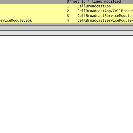
Offset 1, 4 lines modified
1
CellBroadcastApp
2
CellBroadcastApp/CellBroad
3
CellBroadcastServiceModule
erviceModule.apk
4
CellBroadcastServiceModule