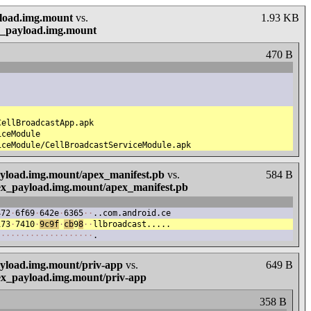
yload.img.mount
vs.
1.93 KB
ex_payload.img.mount
470 B
CellBroadcastApp.apk
iceModule
iceModule/CellBroadcastServiceModule.apk
payload.img.mount/apex_manifest.pb
vs.
584 B
pex_payload.img.mount/apex_manifest.pb
472
·
6f69
·
642e
·
6365
·
·
..com.android.ce
173
·
7410
·
9c9f
·
cb
9
8
·
·
llbroadcast.....
·
·
·
·
·
·
·
·
·
·
·
·
·
·
·
·
·
·
·
·
.
ayload.img.mount/priv-app
vs.
649 B
pex_payload.img.mount/priv-app
358 B