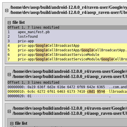
/home/dev/aosp/build/android-12.0.0_r4/raven-user/Google/
⊟
/home/dev/aosp/build/android-12.0.0_r4/aosp_raven-user/Ub
file list
⊟
Offset 1, 7 lines modified
1
apex_manifest.pb
2
lost+found
3
priv-app
4
priv-app/
Google
CellBroadcastApp
5
priv-app/
Google
CellBroadcastApp/
Google
CellBroadcastApp.
6
priv-app/
Google
CellBroadcastServiceModule
7
priv-app/
Google
CellBroadcastServiceModule/
Google
CellBro
/home/dev/aosp/build/android-12.0.0_r4/raven-user/Google
⊟
/home/dev/aosp/build/android-12.0.0_r4/aosp_raven-user/
Offset 1, 3 lines modified
00000000:
·
0a19
·
636f
·
6d2e
·
616e
·
6472
·
6f69
·
642e
·
6365
·
·
..com.and
00000010:
·
6c6c
·
6272
·
6f61
·
6463
·
6173
·
7410
·
c8d1
·
95
9
4
·
·
llbroadca
00000020:
·
01
·
·
·
·
·
·
·
·
·
·
·
·
·
·
·
·
·
·
·
·
·
·
·
·
·
·
·
·
·
·
·
·
·
·
·
·
·
·
·
.
/home/dev/aosp/build/android-12.0.0_r4/raven-user/Google
⊟
/home/dev/aosp/build/android-12.0.0_r4/aosp_raven-user/
file list
⊟