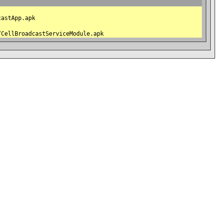
castApp.apk
/CellBroadcastServiceModule.apk