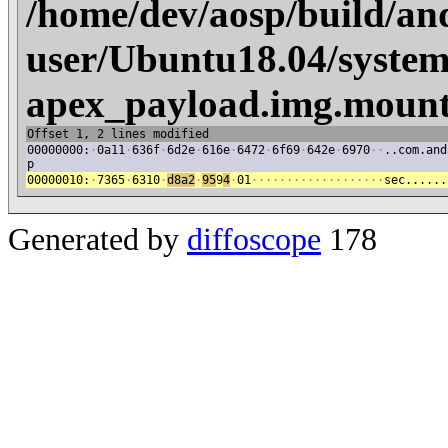
/home/dev/aosp/build/an
user/Ubuntu18.04/system
apex_payload.img.mount
Offset 1, 2 lines modified
00000000:
·
0a11
·
636f
·
6d2e
·
616e
·
6472
·
6f69
·
642e
·
6970
·
·
..com.and
p
00000010:
·
7365
·
6310
·
d8a2
·
95
9
4
·
01
·
·
·
·
·
·
·
·
·
·
·
·
·
·
·
·
·
·
·
sec......
Generated by
diffoscope
178