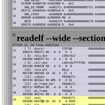
·
·
GNU_RELRO
·
·
·
·
·
·
0x013000
·
0x0000000000013000
·
0x0000
13
013000
·
0x000728
·
0x001000
·
R
·
·
·
0x1
·
·
GNU_EH_FRAME
·
·
·
0x002f1c
·
0x0000000000002f1c
·
0x0000
14
002f1c
·
0x0005e4
·
0x0005e4
·
R
·
·
·
0x4
·
·
GNU_STACK
·
·
·
·
·
·
0x000000
·
0x0000000000000000
·
0x0000
15
000000
·
0x000000
·
0x000000
·
RW
·
·
0
·
·
NOTE
·
·
·
·
·
·
·
·
·
·
·
0x000270
·
0x0000000000000270
·
0x0000
16
000270
·
0x000038
·
0x000038
·
R
·
·
·
0x4
⊟
readelf --wide --section
Offset 12, 16 lines modified
·
·
[
·
7]
·
.dynstr
·
·
·
·
·
·
·
·
·
·
·
STRTAB
·
·
·
·
·
·
·
·
·
·
0000000000
12
·
000a74
·
0005f2
·
00
·
·
·
A
·
·
0
·
·
·
0
·
·
1
·
·
[
·
8]
·
.rela.dyn
·
·
·
·
·
·
·
·
·
LOOS+0x2
·
·
·
·
·
·
·
·
0000000000
13
·
001068
·
0000f5
·
01
·
·
·
A
·
·
3
·
·
·
0
·
·
8
·
·
[
·
9]
·
.relr.dyn
·
·
·
·
·
·
·
·
·
LOOS+0xfffff00
·
·
0000000000
14
·
001160
·
000028
·
08
·
·
·
A
·
·
0
·
·
·
0
·
·
8
·
·
[10]
·
.rela.plt
·
·
·
·
·
·
·
·
·
RELA
·
·
·
·
·
·
·
·
·
·
·
·
0000000000
15
·
001188
·
0003a8
·
18
·
·
AI
·
·
3
·
·
21
·
·
8
·
·
[11]
·
.rodata
·
·
·
·
·
·
·
·
·
·
·
PROGBITS
·
·
·
·
·
·
·
·
0000000000
16
·
001530
·
0019ec
·
00
·
AMS
·
·
0
·
·
·
0
·
16
·
·
[12]
·
.eh_frame_hdr
·
·
·
·
·
PROGBITS
·
·
·
·
·
·
·
·
0000000000
17
·
002f1c
·
0005e4
·
00
·
·
·
A
·
·
0
·
·
·
0
·
·
4
·
·
[13]
·
.eh_frame
·
·
·
·
·
·
·
·
·
PROGBITS
·
·
·
·
·
·
·
·
0000000000
18
·
003500
·
00174c
·
00
·
·
·
A
·
·
0
·
·
·
0
·
·
8
·
·
[14]
·
.text
·
·
·
·
·
·
·
·
·
·
·
·
·
PROGBITS
·
·
·
·
·
·
·
·
0000000000
19
·
005000
·
00d7
30
·
00
·
·
AX
·
·
0
·
·
·
0
·
4096