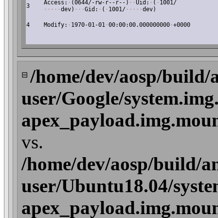
Access:
·
(0644/-rw-r--r--)
·
·
Uid:
·
(
·
1001/
3
·
·
·
·
·
dev)
·
·
·
Gid:
·
(
·
1001/
·
·
·
·
·
dev)
4
Modify:
·
1970-01-01
·
00:00:00.000000000
·
+0000
/home/dev/aosp/build/
⊟
user/Google/system.img
apex_payload.img.mount
vs.
/home/dev/aosp/build/a
user/Ubuntu18.04/syste
apex_payload.img.mount