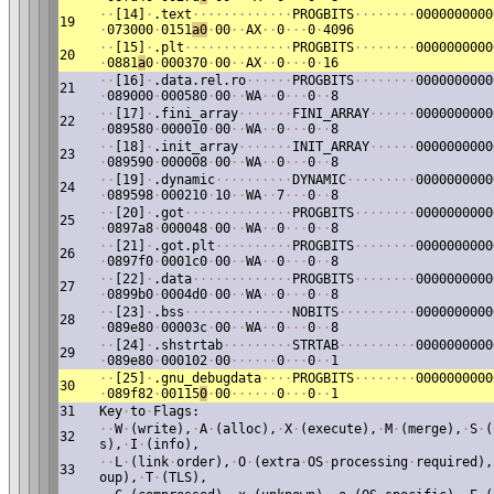
·
·
[14]
·
.text
·
·
·
·
·
·
·
·
·
·
·
·
·
PROGBITS
·
·
·
·
·
·
·
·
0000000000
19
·
073000
·
0151
a0
·
00
·
·
AX
·
·
0
·
·
·
0
·
4096
·
·
[15]
·
.plt
·
·
·
·
·
·
·
·
·
·
·
·
·
·
PROGBITS
·
·
·
·
·
·
·
·
0000000000
20
·
0881
a
0
·
000370
·
00
·
·
AX
·
·
0
·
·
·
0
·
16
·
·
[16]
·
.data.rel.ro
·
·
·
·
·
·
PROGBITS
·
·
·
·
·
·
·
·
0000000000
21
·
089000
·
000580
·
00
·
·
WA
·
·
0
·
·
·
0
·
·
8
·
·
[17]
·
.fini_array
·
·
·
·
·
·
·
FINI_ARRAY
·
·
·
·
·
·
0000000000
22
·
089580
·
000010
·
00
·
·
WA
·
·
0
·
·
·
0
·
·
8
·
·
[18]
·
.init_array
·
·
·
·
·
·
·
INIT_ARRAY
·
·
·
·
·
·
0000000000
23
·
089590
·
000008
·
00
·
·
WA
·
·
0
·
·
·
0
·
·
8
·
·
[19]
·
.dynamic
·
·
·
·
·
·
·
·
·
·
DYNAMIC
·
·
·
·
·
·
·
·
·
0000000000
24
·
089598
·
000210
·
10
·
·
WA
·
·
7
·
·
·
0
·
·
8
·
·
[20]
·
.got
·
·
·
·
·
·
·
·
·
·
·
·
·
·
PROGBITS
·
·
·
·
·
·
·
·
0000000000
25
·
0897a8
·
000048
·
00
·
·
WA
·
·
0
·
·
·
0
·
·
8
·
·
[21]
·
.got.plt
·
·
·
·
·
·
·
·
·
·
PROGBITS
·
·
·
·
·
·
·
·
0000000000
26
·
0897f0
·
0001c0
·
00
·
·
WA
·
·
0
·
·
·
0
·
·
8
·
·
[22]
·
.data
·
·
·
·
·
·
·
·
·
·
·
·
·
PROGBITS
·
·
·
·
·
·
·
·
0000000000
27
·
0899b0
·
0004d0
·
00
·
·
WA
·
·
0
·
·
·
0
·
·
8
·
·
[23]
·
.bss
·
·
·
·
·
·
·
·
·
·
·
·
·
·
NOBITS
·
·
·
·
·
·
·
·
·
·
0000000000
28
·
089e80
·
00003c
·
00
·
·
WA
·
·
0
·
·
·
0
·
·
8
·
·
[24]
·
.shstrtab
·
·
·
·
·
·
·
·
·
STRTAB
·
·
·
·
·
·
·
·
·
·
0000000000
29
·
089e80
·
000102
·
00
·
·
·
·
·
·
0
·
·
·
0
·
·
1
·
·
[25]
·
.gnu_debugdata
·
·
·
·
PROGBITS
·
·
·
·
·
·
·
·
0000000000
30
·
089f82
·
00115
0
·
00
·
·
·
·
·
·
0
·
·
·
0
·
·
1
31
Key
·
to
·
Flags:
·
·
W
·
(write),
·
A
·
(alloc),
·
X
·
(execute),
·
M
·
(merge),
·
S
·
(
32
s),
·
I
·
(info),
·
·
L
·
(link
·
order),
·
O
·
(extra
·
OS
·
processing
·
required),
33
oup),
·
T
·
(TLS),