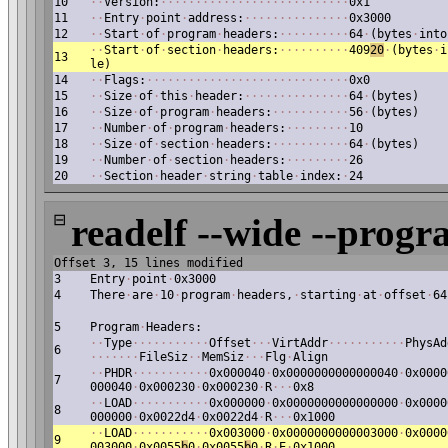
10
·
·
Version:
·
·
·
·
·
·
·
·
·
·
·
·
·
·
·
·
·
·
·
·
·
·
·
·
·
·
·
0x1
11
·
·
Entry
·
point
·
address:
·
·
·
·
·
·
·
·
·
·
·
·
·
·
·
0x3000
12
·
·
Start
·
of
·
program
·
headers:
·
·
·
·
·
·
·
·
·
·
64
·
(bytes
·
into
·
·
Start
·
of
·
section
·
headers:
·
·
·
·
·
·
·
·
·
·
409
20
·
(bytes
·
i
13
le)
14
·
·
Flags:
·
·
·
·
·
·
·
·
·
·
·
·
·
·
·
·
·
·
·
·
·
·
·
·
·
·
·
·
·
0x0
15
·
·
Size
·
of
·
this
·
header:
·
·
·
·
·
·
·
·
·
·
·
·
·
·
·
64
·
(bytes)
16
·
·
Size
·
of
·
program
·
headers:
·
·
·
·
·
·
·
·
·
·
·
56
·
(bytes)
17
·
·
Number
·
of
·
program
·
headers:
·
·
·
·
·
·
·
·
·
10
18
·
·
Size
·
of
·
section
·
headers:
·
·
·
·
·
·
·
·
·
·
·
64
·
(bytes)
19
·
·
Number
·
of
·
section
·
headers:
·
·
·
·
·
·
·
·
·
26
20
·
·
Section
·
header
·
string
·
table
·
index:
·
24
⊟
readelf --wide --progr
Offset 3, 15 lines modified
3
Entry
·
point
·
0x3000
4
There
·
are
·
10
·
program
·
headers,
·
starting
·
at
·
offset
·
64
5
Program
·
Headers:
·
·
Type
·
·
·
·
·
·
·
·
·
·
·
Offset
·
·
·
VirtAddr
·
·
·
·
·
·
·
·
·
·
·
PhysAd
6
·
·
·
·
·
·
·
FileSiz
·
·
MemSiz
·
·
·
Flg
·
Align
·
·
PHDR
·
·
·
·
·
·
·
·
·
·
·
0x000040
·
0x0000000000000040
·
0x0000
7
000040
·
0x000230
·
0x000230
·
R
·
·
·
0x8
·
·
LOAD
·
·
·
·
·
·
·
·
·
·
·
0x000000
·
0x0000000000000000
·
0x0000
8
000000
·
0x0022d4
·
0x0022d4
·
R
·
·
·
0x1000
·
·
LOAD
·
·
·
·
·
·
·
·
·
·
·
0x003000
·
0x0000000000003000
·
0x0000
9
003000
·
0x0055
b
0
·
0x0055
b
0
·
R
·
E
·
0x1000