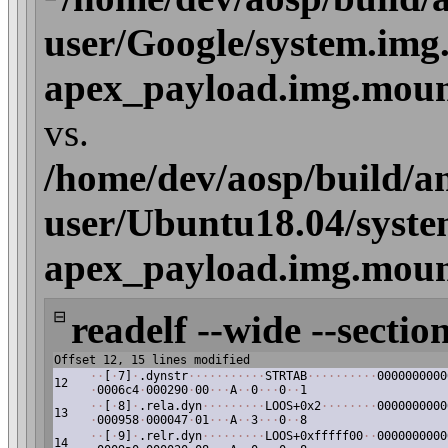
user/Google/system.img
apex_payload.img.mount
vs.
/home/dev/aosp/build/a
user/Ubuntu18.04/syste
apex_payload.img.mount
⊟
readelf --wide --section
Offset 12, 15 lines modified
·
·
[
·
7]
·
.dynstr
·
·
·
·
·
·
·
·
·
·
·
STRTAB
·
·
·
·
·
·
·
·
·
·
0000000000
12
·
0006c4
·
000290
·
00
·
·
·
A
·
·
0
·
·
·
0
·
·
1
·
·
[
·
8]
·
.rela.dyn
·
·
·
·
·
·
·
·
·
LOOS+0x2
·
·
·
·
·
·
·
·
0000000000
13
·
000958
·
000047
·
01
·
·
·
A
·
·
3
·
·
·
0
·
·
8
·
·
[
·
9]
·
.relr.dyn
·
·
·
·
·
·
·
·
·
LOOS+0xfffff00
·
·
0000000000
14