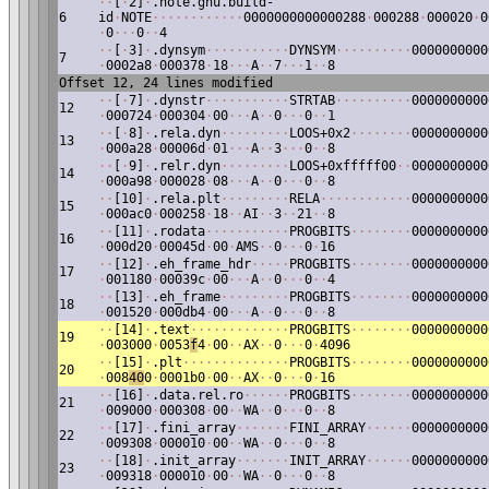
·
·
[
·
2]
·
.note.gnu.build-
6
id
·
NOTE
·
·
·
·
·
·
·
·
·
·
·
·
0000000000000288
·
000288
·
000020
·
0
·
0
·
·
·
0
·
·
4
·
·
[
·
3]
·
.dynsym
·
·
·
·
·
·
·
·
·
·
·
DYNSYM
·
·
·
·
·
·
·
·
·
·
0000000000
7
·
0002a8
·
000378
·
18
·
·
·
A
·
·
7
·
·
·
1
·
·
8
Offset 12, 24 lines modified
·
·
[
·
7]
·
.dynstr
·
·
·
·
·
·
·
·
·
·
·
STRTAB
·
·
·
·
·
·
·
·
·
·
0000000000
12
·
000724
·
000304
·
00
·
·
·
A
·
·
0
·
·
·
0
·
·
1
·
·
[
·
8]
·
.rela.dyn
·
·
·
·
·
·
·
·
·
LOOS+0x2
·
·
·
·
·
·
·
·
0000000000
13
·
000a28
·
00006d
·
01
·
·
·
A
·
·
3
·
·
·
0
·
·
8
·
·
[
·
9]
·
.relr.dyn
·
·
·
·
·
·
·
·
·
LOOS+0xfffff00
·
·
0000000000
14
·
000a98
·
000028
·
08
·
·
·
A
·
·
0
·
·
·
0
·
·
8
·
·
[10]
·
.rela.plt
·
·
·
·
·
·
·
·
·
RELA
·
·
·
·
·
·
·
·
·
·
·
·
0000000000
15
·
000ac0
·
000258
·
18
·
·
AI
·
·
3
·
·
21
·
·
8
·
·
[11]
·
.rodata
·
·
·
·
·
·
·
·
·
·
·
PROGBITS
·
·
·
·
·
·
·
·
0000000000
16
·
000d20
·
00045d
·
00
·
AMS
·
·
0
·
·
·
0
·
16
·
·
[12]
·
.eh_frame_hdr
·
·
·
·
·
PROGBITS
·
·
·
·
·
·
·
·
0000000000
17
·
001180
·
00039c
·
00
·
·
·
A
·
·
0
·
·
·
0
·
·
4
·
·
[13]
·
.eh_frame
·
·
·
·
·
·
·
·
·
PROGBITS
·
·
·
·
·
·
·
·
0000000000
18
·
001520
·
000db4
·
00
·
·
·
A
·
·
0
·
·
·
0
·
·
8
·
·
[14]
·
.text
·
·
·
·
·
·
·
·
·
·
·
·
·
PROGBITS
·
·
·
·
·
·
·
·
0000000000
19
·
003000
·
0053
f
4
·
00
·
·
AX
·
·
0
·
·
·
0
·
4096
·
·
[15]
·
.plt
·
·
·
·
·
·
·
·
·
·
·
·
·
·
PROGBITS
·
·
·
·
·
·
·
·
0000000000
20
·
008
40
0
·
0001b0
·
00
·
·
AX
·
·
0
·
·
·
0
·
16
·
·
[16]
·
.data.rel.ro
·
·
·
·
·
·
PROGBITS
·
·
·
·
·
·
·
·
0000000000
21
·
009000
·
000308
·
00
·
·
WA
·
·
0
·
·
·
0
·
·
8
·
·
[17]
·
.fini_array
·
·
·
·
·
·
·
FINI_ARRAY
·
·
·
·
·
·
0000000000
22
·
009308
·
000010
·
00
·
·
WA
·
·
0
·
·
·
0
·
·
8
·
·
[18]
·
.init_array
·
·
·
·
·
·
·
INIT_ARRAY
·
·
·
·
·
·
0000000000
23
·
009318
·
000010
·
00
·
·
WA
·
·
0
·
·
·
0
·
·
8