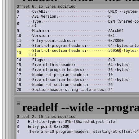
Offset 6, 15 lines modified
6
·
·
OS/ABI:
·
·
·
·
·
·
·
·
·
·
·
·
·
·
·
·
·
·
·
·
·
·
·
·
·
·
·
·
UNIX
·
-
·
System
·
7
·
·
ABI
·
Version:
·
·
·
·
·
·
·
·
·
·
·
·
·
·
·
·
·
·
·
·
·
·
·
0
·
·
Type:
·
·
·
·
·
·
·
·
·
·
·
·
·
·
·
·
·
·
·
·
·
·
·
·
·
·
·
·
·
·
DYN
·
(Shared
·
ob
8
ile)
9
·
·
Machine:
·
·
·
·
·
·
·
·
·
·
·
·
·
·
·
·
·
·
·
·
·
·
·
·
·
·
·
AArch64
10
·
·
Version:
·
·
·
·
·
·
·
·
·
·
·
·
·
·
·
·
·
·
·
·
·
·
·
·
·
·
·
0x1
11
·
·
Entry
·
point
·
address:
·
·
·
·
·
·
·
·
·
·
·
·
·
·
·
0x73000
12
·
·
Start
·
of
·
program
·
headers:
·
·
·
·
·
·
·
·
·
·
64
·
(bytes
·
into
·
·
Start
·
of
·
section
·
headers:
·
·
·
·
·
·
·
·
·
·
56956
0
·
(bytes
·
13
ile)
14
·
·
Flags:
·
·
·
·
·
·
·
·
·
·
·
·
·
·
·
·
·
·
·
·
·
·
·
·
·
·
·
·
·
0x0
15
·
·
Size
·
of
·
this
·
header:
·
·
·
·
·
·
·
·
·
·
·
·
·
·
·
64
·
(bytes)
16
·
·
Size
·
of
·
program
·
headers:
·
·
·
·
·
·
·
·
·
·
·
56
·
(bytes)
17
·
·
Number
·
of
·
program
·
headers:
·
·
·
·
·
·
·
·
·
10
18
·
·
Size
·
of
·
section
·
headers:
·
·
·
·
·
·
·
·
·
·
·
64
·
(bytes)
19
·
·
Number
·
of
·
section
·
headers:
·
·
·
·
·
·
·
·
·
26
20
·
·
Section
·
header
·
string
·
table
·
index:
·
24
⊟
readelf --wide --progr
Offset 2, 16 lines modified
2
Elf
·
file
·
type
·
is
·
DYN
·
(Shared
·
object
·
file)
3
Entry
·
point
·
0x73000
4
There
·
are
·
10
·
program
·
headers,
·
starting
·
at
·
offset
·
64