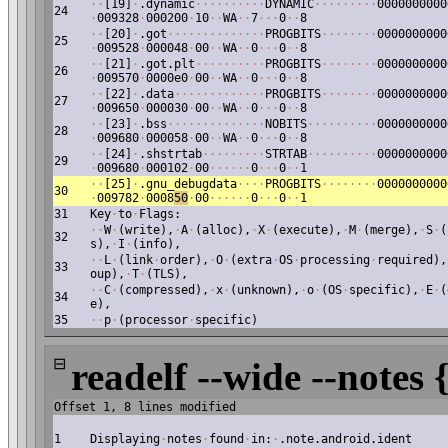
·
·
[19]
·
.dynamic
·
·
·
·
·
·
·
·
·
·
DYNAMIC
·
·
·
·
·
·
·
·
·
0000000000
24
·
009328
·
000200
·
10
·
·
WA
·
·
7
·
·
·
0
·
·
8
·
·
[20]
·
.got
·
·
·
·
·
·
·
·
·
·
·
·
·
·
PROGBITS
·
·
·
·
·
·
·
·
0000000000
25
·
009528
·
000048
·
00
·
·
WA
·
·
0
·
·
·
0
·
·
8
·
·
[21]
·
.got.plt
·
·
·
·
·
·
·
·
·
·
PROGBITS
·
·
·
·
·
·
·
·
0000000000
26
·
009570
·
0000e0
·
00
·
·
WA
·
·
0
·
·
·
0
·
·
8
·
·
[22]
·
.data
·
·
·
·
·
·
·
·
·
·
·
·
·
PROGBITS
·
·
·
·
·
·
·
·
0000000000
27
·
009650
·
000030
·
00
·
·
WA
·
·
0
·
·
·
0
·
·
8
·
·
[23]
·
.bss
·
·
·
·
·
·
·
·
·
·
·
·
·
·
NOBITS
·
·
·
·
·
·
·
·
·
·
0000000000
28
·
009680
·
000058
·
00
·
·
WA
·
·
0
·
·
·
0
·
·
8
·
·
[24]
·
.shstrtab
·
·
·
·
·
·
·
·
·
STRTAB
·
·
·
·
·
·
·
·
·
·
0000000000
29
·
009680
·
000102
·
00
·
·
·
·
·
·
0
·
·
·
0
·
·
1
·
·
[25]
·
.gnu_debugdata
·
·
·
·
PROGBITS
·
·
·
·
·
·
·
·
0000000000
30
·
009782
·
0008
50
·
00
·
·
·
·
·
·
0
·
·
·
0
·
·
1
31
Key
·
to
·
Flags:
·
·
W
·
(write),
·
A
·
(alloc),
·
X
·
(execute),
·
M
·
(merge),
·
S
·
(
32
s),
·
I
·
(info),
·
·
L
·
(link
·
order),
·
O
·
(extra
·
OS
·
processing
·
required),
33
oup),
·
T
·
(TLS),
·
·
C
·
(compressed),
·
x
·
(unknown),
·
o
·
(OS
·
specific),
·
E
·
(
34
e),
35
·
·
p
·
(processor
·
specific)
⊟
readelf --wide --notes 
Offset 1, 8 lines modified
1
Displaying
·
notes
·
found
·
in:
·
.note.android.ident