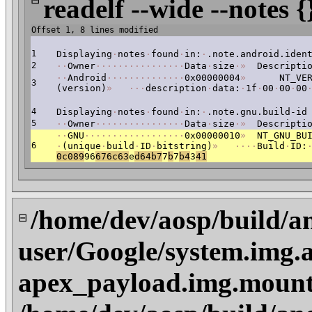
readelf --wide --notes {
Offset 1, 8 lines modified
1
Displaying
·
notes
·
found
·
in:
·
.note.android.iden
2
·
·
Owner
·
·
·
·
·
·
·
·
·
·
·
·
·
·
·
·
Data
·
size
·
»
Descriptio
·
·
Android
·
·
·
·
·
·
·
·
·
·
·
·
·
·
0x00000004
»
NT_VERS
3
(version)
»
·
·
·
description
·
data:
·
1f
·
00
·
00
·
00
4
Displaying
·
notes
·
found
·
in:
·
.note.gnu.build-id
5
·
·
Owner
·
·
·
·
·
·
·
·
·
·
·
·
·
·
·
·
Data
·
size
·
»
Descriptio
·
·
GNU
·
·
·
·
·
·
·
·
·
·
·
·
·
·
·
·
·
·
0x00000010
»
NT_GNU_BUI
6
·
(unique
·
build
·
ID
·
bitstring)
»
·
·
·
·
Build
·
ID:
0c089
96
676c63
e
d64b7
7
b
7
b4
3
41
/home/dev/aosp/build/a
⊟
user/Google/system.img.
apex_payload.img.mount