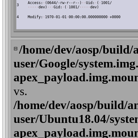
Access:
·
(0644/-rw-r--r--)
·
·
Uid:
·
(
·
1001/
3
·
·
·
·
·
dev)
·
·
·
Gid:
·
(
·
1001/
·
·
·
·
·
dev)
4
Modify:
·
1970-01-01
·
00:00:00.000000000
·
+0000
/home/dev/aosp/build/
⊟
user/Google/system.img
apex_payload.img.mount
vs.
/home/dev/aosp/build/a
user/Ubuntu18.04/syste
apex_payload.img.mount