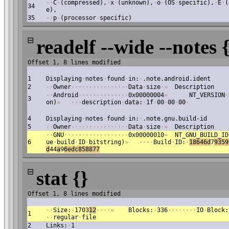
·
·
C
·
(compressed),
·
x
·
(unknown),
·
o
·
(OS
·
specific),
·
E
·
(
34
e),
35
·
·
p
·
(processor
·
specific)
⊟
readelf --wide --notes 
Offset 1, 8 lines modified
1
Displaying
·
notes
·
found
·
in:
·
.note.android.ident
2
·
·
Owner
·
·
·
·
·
·
·
·
·
·
·
·
·
·
·
·
Data
·
size
·
»
Description
·
·
Android
·
·
·
·
·
·
·
·
·
·
·
·
·
·
0x00000004
»
NT_VERSION
·
3
on)
»
·
·
·
description
·
data:
·
1f
·
00
·
00
·
00
·
4
Displaying
·
notes
·
found
·
in:
·
.note.gnu.build-id
5
·
·
Owner
·
·
·
·
·
·
·
·
·
·
·
·
·
·
·
·
Data
·
size
·
»
Description
·
·
GNU
·
·
·
·
·
·
·
·
·
·
·
·
·
·
·
·
·
·
0x00000010
»
NT_GNU_BUILD_ID
6
ue
·
build
·
ID
·
bitstring)
»
·
·
·
·
Build
·
ID:
·
18646d
7
9359
d
44
a
9
6
edc858877
⊟
stat {}
Offset 1, 8 lines modified
·
·
Size:
·
1703
12
·
·
·
·
»
Blocks:
·
336
·
·
·
·
·
·
·
·
IO
·
Block:
1
·
·
regular
·
file
2
Links:
·
1