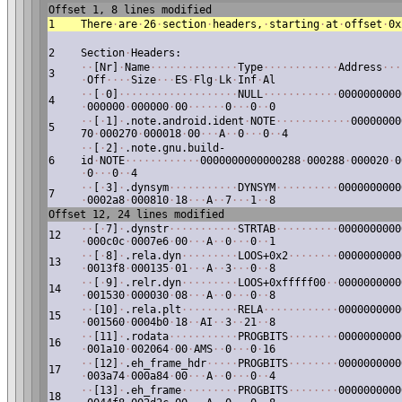
Offset 1, 8 lines modified
1
There
·
are
·
26
·
section
·
headers,
·
starting
·
at
·
offset
·
0x
2
Section
·
Headers:
·
·
[Nr]
·
Name
·
·
·
·
·
·
·
·
·
·
·
·
·
·
Type
·
·
·
·
·
·
·
·
·
·
·
·
Address
·
·
·
3
·
Off
·
·
·
·
Size
·
·
·
ES
·
Flg
·
Lk
·
Inf
·
Al
·
·
[
·
0]
·
·
·
·
·
·
·
·
·
·
·
·
·
·
·
·
·
·
·
NULL
·
·
·
·
·
·
·
·
·
·
·
·
0000000000
4
·
000000
·
000000
·
00
·
·
·
·
·
·
0
·
·
·
0
·
·
0
·
·
[
·
1]
·
.note.android.ident
·
NOTE
·
·
·
·
·
·
·
·
·
·
·
·
00000000
5
70
·
000270
·
000018
·
00
·
·
·
A
·
·
0
·
·
·
0
·
·
4
·
·
[
·
2]
·
.note.gnu.build-
6
id
·
NOTE
·
·
·
·
·
·
·
·
·
·
·
·
0000000000000288
·
000288
·
000020
·
0
·
0
·
·
·
0
·
·
4
·
·
[
·
3]
·
.dynsym
·
·
·
·
·
·
·
·
·
·
·
DYNSYM
·
·
·
·
·
·
·
·
·
·
0000000000
7
·
0002a8
·
000810
·
18
·
·
·
A
·
·
7
·
·
·
1
·
·
8
Offset 12, 24 lines modified
·
·
[
·
7]
·
.dynstr
·
·
·
·
·
·
·
·
·
·
·
STRTAB
·
·
·
·
·
·
·
·
·
·
0000000000
12
·
000c0c
·
0007e6
·
00
·
·
·
A
·
·
0
·
·
·
0
·
·
1
·
·
[
·
8]
·
.rela.dyn
·
·
·
·
·
·
·
·
·
LOOS+0x2
·
·
·
·
·
·
·
·
0000000000
13
·
0013f8
·
000135
·
01
·
·
·
A
·
·
3
·
·
·
0
·
·
8
·
·
[
·
9]
·
.relr.dyn
·
·
·
·
·
·
·
·
·
LOOS+0xfffff00
·
·
0000000000
14
·
001530
·
000030
·
08
·
·
·
A
·
·
0
·
·
·
0
·
·
8
·
·
[10]
·
.rela.plt
·
·
·
·
·
·
·
·
·
RELA
·
·
·
·
·
·
·
·
·
·
·
·
0000000000
15
·
001560
·
0004b0
·
18
·
·
AI
·
·
3
·
·
21
·
·
8
·
·
[11]
·
.rodata
·
·
·
·
·
·
·
·
·
·
·
PROGBITS
·
·
·
·
·
·
·
·
0000000000
16
·
001a10
·
002064
·
00
·
AMS
·
·
0
·
·
·
0
·
16
·
·
[12]
·
.eh_frame_hdr
·
·
·
·
·
PROGBITS
·
·
·
·
·
·
·
·
0000000000
17
·
003a74
·
000a84
·
00
·
·
·
A
·
·
0
·
·
·
0
·
·
4
·
·
[13]
·
.eh_frame
·
·
·
·
·
·
·
·
·
PROGBITS
·
·
·
·
·
·
·
·
0000000000
18