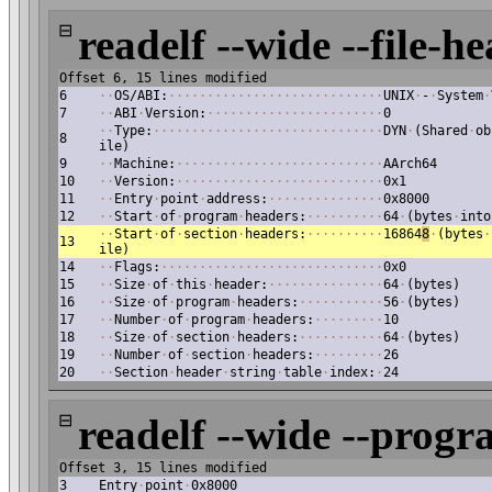
⊟
readelf --wide --file-he
Offset 6, 15 lines modified
6
·
·
OS/ABI:
·
·
·
·
·
·
·
·
·
·
·
·
·
·
·
·
·
·
·
·
·
·
·
·
·
·
·
·
UNIX
·
-
·
System
·
7
·
·
ABI
·
Version:
·
·
·
·
·
·
·
·
·
·
·
·
·
·
·
·
·
·
·
·
·
·
·
0
·
·
Type:
·
·
·
·
·
·
·
·
·
·
·
·
·
·
·
·
·
·
·
·
·
·
·
·
·
·
·
·
·
·
DYN
·
(Shared
·
ob
8
ile)
9
·
·
Machine:
·
·
·
·
·
·
·
·
·
·
·
·
·
·
·
·
·
·
·
·
·
·
·
·
·
·
·
AArch64
10
·
·
Version:
·
·
·
·
·
·
·
·
·
·
·
·
·
·
·
·
·
·
·
·
·
·
·
·
·
·
·
0x1
11
·
·
Entry
·
point
·
address:
·
·
·
·
·
·
·
·
·
·
·
·
·
·
·
0x8000
12
·
·
Start
·
of
·
program
·
headers:
·
·
·
·
·
·
·
·
·
·
64
·
(bytes
·
into
·
·
Start
·
of
·
section
·
headers:
·
·
·
·
·
·
·
·
·
·
16864
8
·
(bytes
·
13
ile)
14
·
·
Flags:
·
·
·
·
·
·
·
·
·
·
·
·
·
·
·
·
·
·
·
·
·
·
·
·
·
·
·
·
·
0x0
15
·
·
Size
·
of
·
this
·
header:
·
·
·
·
·
·
·
·
·
·
·
·
·
·
·
64
·
(bytes)
16
·
·
Size
·
of
·
program
·
headers:
·
·
·
·
·
·
·
·
·
·
·
56
·
(bytes)
17
·
·
Number
·
of
·
program
·
headers:
·
·
·
·
·
·
·
·
·
10
18
·
·
Size
·
of
·
section
·
headers:
·
·
·
·
·
·
·
·
·
·
·
64
·
(bytes)
19
·
·
Number
·
of
·
section
·
headers:
·
·
·
·
·
·
·
·
·
26
20
·
·
Section
·
header
·
string
·
table
·
index:
·
24
⊟
readelf --wide --progr
Offset 3, 15 lines modified
3
Entry
·
point
·
0x8000