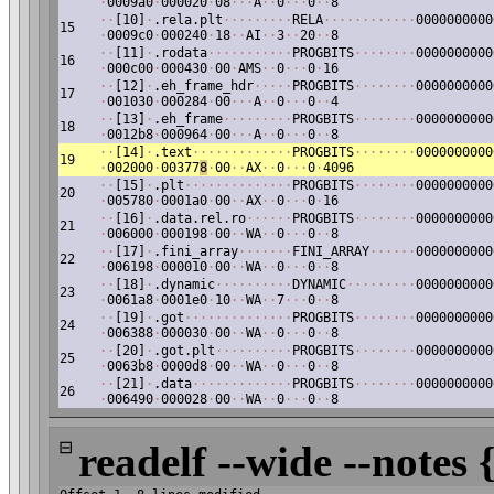
·
0009a0
·
000020
·
08
·
·
·
A
·
·
0
·
·
·
0
·
·
8
·
·
[10]
·
.rela.plt
·
·
·
·
·
·
·
·
·
RELA
·
·
·
·
·
·
·
·
·
·
·
·
0000000000
15
·
0009c0
·
000240
·
18
·
·
AI
·
·
3
·
·
20
·
·
8
·
·
[11]
·
.rodata
·
·
·
·
·
·
·
·
·
·
·
PROGBITS
·
·
·
·
·
·
·
·
0000000000
16
·
000c00
·
000430
·
00
·
AMS
·
·
0
·
·
·
0
·
16
·
·
[12]
·
.eh_frame_hdr
·
·
·
·
·
PROGBITS
·
·
·
·
·
·
·
·
0000000000
17
·
001030
·
000284
·
00
·
·
·
A
·
·
0
·
·
·
0
·
·
4
·
·
[13]
·
.eh_frame
·
·
·
·
·
·
·
·
·
PROGBITS
·
·
·
·
·
·
·
·
0000000000
18
·
0012b8
·
000964
·
00
·
·
·
A
·
·
0
·
·
·
0
·
·
8
·
·
[14]
·
.text
·
·
·
·
·
·
·
·
·
·
·
·
·
PROGBITS
·
·
·
·
·
·
·
·
0000000000
19
·
002000
·
00377
8
·
00
·
·
AX
·
·
0
·
·
·
0
·
4096
·
·
[15]
·
.plt
·
·
·
·
·
·
·
·
·
·
·
·
·
·
PROGBITS
·
·
·
·
·
·
·
·
0000000000
20
·
005780
·
0001a0
·
00
·
·
AX
·
·
0
·
·
·
0
·
16
·
·
[16]
·
.data.rel.ro
·
·
·
·
·
·
PROGBITS
·
·
·
·
·
·
·
·
0000000000
21
·
006000
·
000198
·
00
·
·
WA
·
·
0
·
·
·
0
·
·
8
·
·
[17]
·
.fini_array
·
·
·
·
·
·
·
FINI_ARRAY
·
·
·
·
·
·
0000000000
22
·
006198
·
000010
·
00
·
·
WA
·
·
0
·
·
·
0
·
·
8
·
·
[18]
·
.dynamic
·
·
·
·
·
·
·
·
·
·
DYNAMIC
·
·
·
·
·
·
·
·
·
0000000000
23
·
0061a8
·
0001e0
·
10
·
·
WA
·
·
7
·
·
·
0
·
·
8
·
·
[19]
·
.got
·
·
·
·
·
·
·
·
·
·
·
·
·
·
PROGBITS
·
·
·
·
·
·
·
·
0000000000
24
·
006388
·
000030
·
00
·
·
WA
·
·
0
·
·
·
0
·
·
8
·
·
[20]
·
.got.plt
·
·
·
·
·
·
·
·
·
·
PROGBITS
·
·
·
·
·
·
·
·
0000000000
25
·
0063b8
·
0000d8
·
00
·
·
WA
·
·
0
·
·
·
0
·
·
8
·
·
[21]
·
.data
·
·
·
·
·
·
·
·
·
·
·
·
·
PROGBITS
·
·
·
·
·
·
·
·
0000000000
26
·
006490
·
000028
·
00
·
·
WA
·
·
0
·
·
·
0
·
·
8
⊟
readelf --wide --notes 