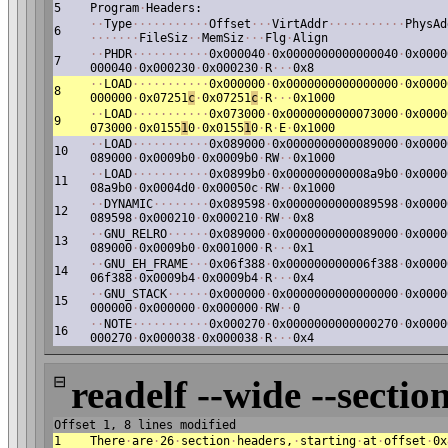
5
Program
·
Headers:
·
·
Type
·
·
·
·
·
·
·
·
·
·
·
Offset
·
·
·
VirtAddr
·
·
·
·
·
·
·
·
·
·
·
PhysAd
6
·
·
·
·
·
·
·
FileSiz
·
·
MemSiz
·
·
·
Flg
·
Align
·
·
PHDR
·
·
·
·
·
·
·
·
·
·
·
0x000040
·
0x0000000000000040
·
0x0000
7
000040
·
0x000230
·
0x000230
·
R
·
·
·
0x8
·
·
LOAD
·
·
·
·
·
·
·
·
·
·
·
0x000000
·
0x0000000000000000
·
0x0000
8
000000
·
0x07251
c
·
0x07251
c
·
R
·
·
·
0x1000
·
·
LOAD
·
·
·
·
·
·
·
·
·
·
·
0x073000
·
0x0000000000073000
·
0x0000
9
073000
·
0x0155
1
0
·
0x0155
1
0
·
R
·
E
·
0x1000
·
·
LOAD
·
·
·
·
·
·
·
·
·
·
·
0x089000
·
0x0000000000089000
·
0x0000
10
089000
·
0x0009b0
·
0x0009b0
·
RW
·
·
0x1000
·
·
LOAD
·
·
·
·
·
·
·
·
·
·
·
0x0899b0
·
0x000000000008a9b0
·
0x0000
11
08a9b0
·
0x0004d0
·
0x00050c
·
RW
·
·
0x1000
·
·
DYNAMIC
·
·
·
·
·
·
·
·
0x089598
·
0x0000000000089598
·
0x0000
12
089598
·
0x000210
·
0x000210
·
RW
·
·
0x8
·
·
GNU_RELRO
·
·
·
·
·
·
0x089000
·
0x0000000000089000
·
0x0000
13
089000
·
0x0009b0
·
0x001000
·
R
·
·
·
0x1
·
·
GNU_EH_FRAME
·
·
·
0x06f388
·
0x000000000006f388
·
0x0000
14
06f388
·
0x0009b4
·
0x0009b4
·
R
·
·
·
0x4
·
·
GNU_STACK
·
·
·
·
·
·
0x000000
·
0x0000000000000000
·
0x0000
15
000000
·
0x000000
·
0x000000
·
RW
·
·
0
·
·
NOTE
·
·
·
·
·
·
·
·
·
·
·
0x000270
·
0x0000000000000270
·
0x0000
16
000270
·
0x000038
·
0x000038
·
R
·
·
·
0x4
⊟
readelf --wide --section
Offset 1, 8 lines modified
1
There
·
are
·
26
·
section
·
headers,
·
starting
·
at
·
offset
·
0x