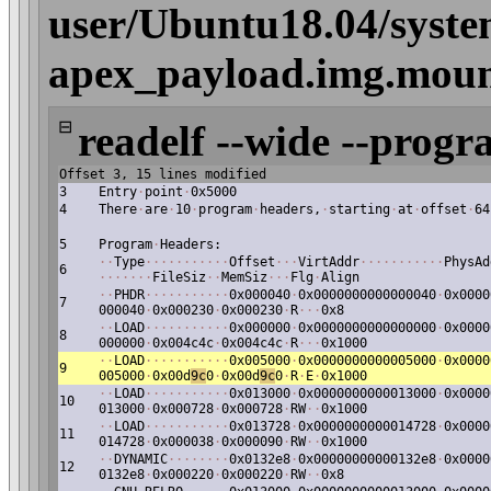
user/Ubuntu18.04/syste
apex_payload.img.mount/
⊟
readelf --wide --progr
Offset 3, 15 lines modified
3
Entry
·
point
·
0x5000
4
There
·
are
·
10
·
program
·
headers,
·
starting
·
at
·
offset
·
64
5
Program
·
Headers:
·
·
Type
·
·
·
·
·
·
·
·
·
·
·
Offset
·
·
·
VirtAddr
·
·
·
·
·
·
·
·
·
·
·
PhysAd
6
·
·
·
·
·
·
·
FileSiz
·
·
MemSiz
·
·
·
Flg
·
Align
·
·
PHDR
·
·
·
·
·
·
·
·
·
·
·
0x000040
·
0x0000000000000040
·
0x0000
7
000040
·
0x000230
·
0x000230
·
R
·
·
·
0x8
·
·
LOAD
·
·
·
·
·
·
·
·
·
·
·
0x000000
·
0x0000000000000000
·
0x0000
8
000000
·
0x004c4c
·
0x004c4c
·
R
·
·
·
0x1000
·
·
LOAD
·
·
·
·
·
·
·
·
·
·
·
0x005000
·
0x0000000000005000
·
0x0000
9
005000
·
0x00d
9c
0
·
0x00d
9c
0
·
R
·
E
·
0x1000
·
·
LOAD
·
·
·
·
·
·
·
·
·
·
·
0x013000
·
0x0000000000013000
·
0x0000
10
013000
·
0x000728
·
0x000728
·
RW
·
·
0x1000
·
·
LOAD
·
·
·
·
·
·
·
·
·
·
·
0x013728
·
0x0000000000014728
·
0x0000
11
014728
·
0x000038
·
0x000090
·
RW
·
·
0x1000
·
·
DYNAMIC
·
·
·
·
·
·
·
·
0x0132e8
·
0x00000000000132e8
·
0x0000
12
0132e8
·
0x000220
·
0x000220
·
RW
·
·
0x8