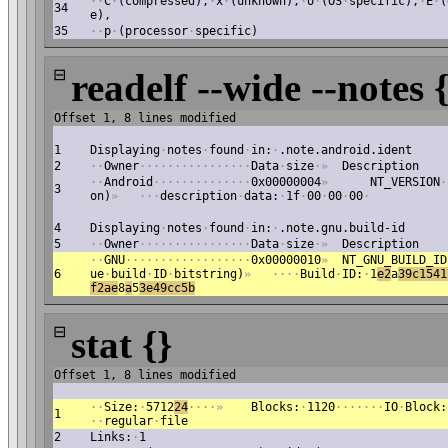
·
·
C
·
(compressed),
·
x
·
(unknown),
·
o
·
(OS
·
specific),
·
E
·
(
34
e),
35
·
·
p
·
(processor
·
specific)
⊟
readelf --wide --notes 
Offset 1, 8 lines modified
1
Displaying
·
notes
·
found
·
in:
·
.note.android.ident
2
·
·
Owner
·
·
·
·
·
·
·
·
·
·
·
·
·
·
·
·
Data
·
size
·
»
Description
·
·
Android
·
·
·
·
·
·
·
·
·
·
·
·
·
·
0x00000004
»
NT_VERSION
·
3
on)
»
·
·
·
description
·
data:
·
1f
·
00
·
00
·
00
·
4
Displaying
·
notes
·
found
·
in:
·
.note.gnu.build-id
5
·
·
Owner
·
·
·
·
·
·
·
·
·
·
·
·
·
·
·
·
Data
·
size
·
»
Description
·
·
GNU
·
·
·
·
·
·
·
·
·
·
·
·
·
·
·
·
·
·
0x00000010
»
NT_GNU_BUILD_ID
6
ue
·
build
·
ID
·
bitstring)
»
·
·
·
·
Build
·
ID:
·
1
e
2
a
39c1541
f2ae
8
a
5
3e49cc5b
⊟
stat {}
Offset 1, 8 lines modified
·
·
Size:
·
5712
24
·
·
·
·
»
Blocks:
·
1120
·
·
·
·
·
·
·
IO
·
Block:
1
·
·
regular
·
file
2
Links:
·
1