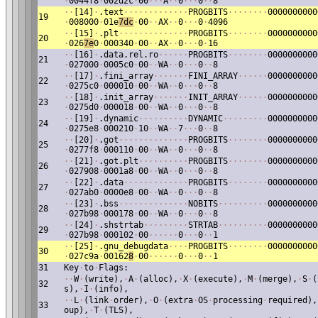
·
0044f8
·
002d2c
·
00
·
·
·
A
·
·
0
·
·
·
0
·
·
8
·
·
[14]
·
.text
·
·
·
·
·
·
·
·
·
·
·
·
·
PROGBITS
·
·
·
·
·
·
·
·
0000000000
19
·
008000
·
01e
7dc
·
00
·
·
AX
·
·
0
·
·
·
0
·
4096
·
·
[15]
·
.plt
·
·
·
·
·
·
·
·
·
·
·
·
·
·
PROGBITS
·
·
·
·
·
·
·
·
0000000000
20
·
026
7e
0
·
000340
·
00
·
·
AX
·
·
0
·
·
·
0
·
16
·
·
[16]
·
.data.rel.ro
·
·
·
·
·
·
PROGBITS
·
·
·
·
·
·
·
·
0000000000
21
·
027000
·
0005c0
·
00
·
·
WA
·
·
0
·
·
·
0
·
·
8
·
·
[17]
·
.fini_array
·
·
·
·
·
·
·
FINI_ARRAY
·
·
·
·
·
·
0000000000
22
·
0275c0
·
000010
·
00
·
·
WA
·
·
0
·
·
·
0
·
·
8
·
·
[18]
·
.init_array
·
·
·
·
·
·
·
INIT_ARRAY
·
·
·
·
·
·
0000000000
23
·
0275d0
·
000018
·
00
·
·
WA
·
·
0
·
·
·
0
·
·
8
·
·
[19]
·
.dynamic
·
·
·
·
·
·
·
·
·
·
DYNAMIC
·
·
·
·
·
·
·
·
·
0000000000
24
·
0275e8
·
000210
·
10
·
·
WA
·
·
7
·
·
·
0
·
·
8
·
·
[20]
·
.got
·
·
·
·
·
·
·
·
·
·
·
·
·
·
PROGBITS
·
·
·
·
·
·
·
·
0000000000
25
·
0277f8
·
000110
·
00
·
·
WA
·
·
0
·
·
·
0
·
·
8
·
·
[21]
·
.got.plt
·
·
·
·
·
·
·
·
·
·
PROGBITS
·
·
·
·
·
·
·
·
0000000000
26
·
027908
·
0001a8
·
00
·
·
WA
·
·
0
·
·
·
0
·
·
8
·
·
[22]
·
.data
·
·
·
·
·
·
·
·
·
·
·
·
·
PROGBITS
·
·
·
·
·
·
·
·
0000000000
27
·
027ab0
·
0000e8
·
00
·
·
WA
·
·
0
·
·
·
0
·
·
8
·
·
[23]
·
.bss
·
·
·
·
·
·
·
·
·
·
·
·
·
·
NOBITS
·
·
·
·
·
·
·
·
·
·
0000000000
28
·
027b98
·
000178
·
00
·
·
WA
·
·
0
·
·
·
0
·
·
8
·
·
[24]
·
.shstrtab
·
·
·
·
·
·
·
·
·
STRTAB
·
·
·
·
·
·
·
·
·
·
0000000000
29
·
027b98
·
000102
·
00
·
·
·
·
·
·
0
·
·
·
0
·
·
1
·
·
[25]
·
.gnu_debugdata
·
·
·
·
PROGBITS
·
·
·
·
·
·
·
·
0000000000
30
·
027c9a
·
00162
8
·
00
·
·
·
·
·
·
0
·
·
·
0
·
·
1
31
Key
·
to
·
Flags:
·
·
W
·
(write),
·
A
·
(alloc),
·
X
·
(execute),
·
M
·
(merge),
·
S
·
(
32
s),
·
I
·
(info),
·
·
L
·
(link
·
order),
·
O
·
(extra
·
OS
·
processing
·
required),
33
oup),
·
T
·
(TLS),