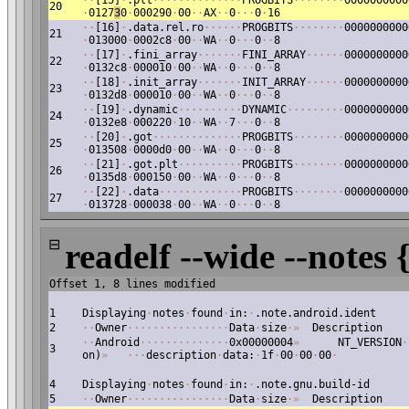
·
·
[15]
·
.plt
·
·
·
·
·
·
·
·
·
·
·
·
·
·
PROGBITS
·
·
·
·
·
·
·
·
0000000000
20
·
0127
3
0
·
000290
·
00
·
·
AX
·
·
0
·
·
·
0
·
16
·
·
[16]
·
.data.rel.ro
·
·
·
·
·
·
PROGBITS
·
·
·
·
·
·
·
·
0000000000
21
·
013000
·
0002c8
·
00
·
·
WA
·
·
0
·
·
·
0
·
·
8
·
·
[17]
·
.fini_array
·
·
·
·
·
·
·
FINI_ARRAY
·
·
·
·
·
·
0000000000
22
·
0132c8
·
000010
·
00
·
·
WA
·
·
0
·
·
·
0
·
·
8
·
·
[18]
·
.init_array
·
·
·
·
·
·
·
INIT_ARRAY
·
·
·
·
·
·
0000000000
23
·
0132d8
·
000010
·
00
·
·
WA
·
·
0
·
·
·
0
·
·
8
·
·
[19]
·
.dynamic
·
·
·
·
·
·
·
·
·
·
DYNAMIC
·
·
·
·
·
·
·
·
·
0000000000
24
·
0132e8
·
000220
·
10
·
·
WA
·
·
7
·
·
·
0
·
·
8
·
·
[20]
·
.got
·
·
·
·
·
·
·
·
·
·
·
·
·
·
PROGBITS
·
·
·
·
·
·
·
·
0000000000
25
·
013508
·
0000d0
·
00
·
·
WA
·
·
0
·
·
·
0
·
·
8
·
·
[21]
·
.got.plt
·
·
·
·
·
·
·
·
·
·
PROGBITS
·
·
·
·
·
·
·
·
0000000000
26
·
0135d8
·
000150
·
00
·
·
WA
·
·
0
·
·
·
0
·
·
8
·
·
[22]
·
.data
·
·
·
·
·
·
·
·
·
·
·
·
·
PROGBITS
·
·
·
·
·
·
·
·
0000000000
27
·
013728
·
000038
·
00
·
·
WA
·
·
0
·
·
·
0
·
·
8
⊟
readelf --wide --notes 
Offset 1, 8 lines modified
1
Displaying
·
notes
·
found
·
in:
·
.note.android.ident
2
·
·
Owner
·
·
·
·
·
·
·
·
·
·
·
·
·
·
·
·
Data
·
size
·
»
Description
·
·
Android
·
·
·
·
·
·
·
·
·
·
·
·
·
·
0x00000004
»
NT_VERSION
·
3
on)
»
·
·
·
description
·
data:
·
1f
·
00
·
00
·
00
·
4
Displaying
·
notes
·
found
·
in:
·
.note.gnu.build-id
5
·
·
Owner
·
·
·
·
·
·
·
·
·
·
·
·
·
·
·
·
Data
·
size
·
»
Description