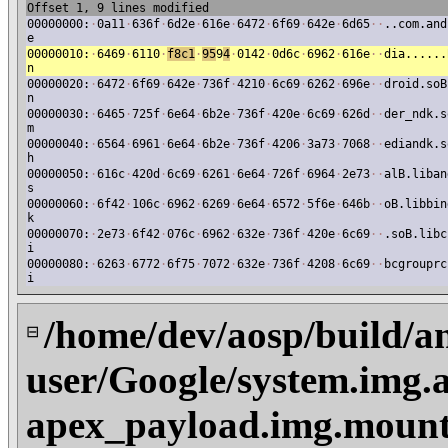
Offset 1, 9 lines modified
00000000:
·
0a11
·
636f
·
6d2e
·
616e
·
6472
·
6f69
·
642e
·
6d65
·
·
..com.and
e
00000010:
·
6469
·
6110
·
f8c1
·
95
9
4
·
0142
·
0d6c
·
6962
·
616e
·
·
dia......
n
00000020:
·
6472
·
6f69
·
642e
·
736f
·
4210
·
6c69
·
6262
·
696e
·
·
droid.soB
n
00000030:
·
6465
·
725f
·
6e64
·
6b2e
·
736f
·
420e
·
6c69
·
626d
·
·
der_ndk.s
m
00000040:
·
6564
·
6961
·
6e64
·
6b2e
·
736f
·
4206
·
3a73
·
7068
·
·
ediandk.s
h
00000050:
·
616c
·
420d
·
6c69
·
6261
·
6e64
·
726f
·
6964
·
2e73
·
·
alB.liban
s
00000060:
·
6f42
·
106c
·
6962
·
6269
·
6e64
·
6572
·
5f6e
·
646b
·
·
oB.libbin
k
00000070:
·
2e73
·
6f42
·
076c
·
6962
·
632e
·
736f
·
420e
·
6c69
·
·
.soB.libc
i
00000080:
·
6263
·
6772
·
6f75
·
7072
·
632e
·
736f
·
4208
·
6c69
·
·
bcgrouprc
i
/home/dev/aosp/build/a
⊟
user/Google/system.img.
apex_payload.img.mount