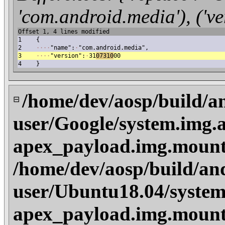
'com.android.media'), ('v
Offset 1, 4 lines modified
1
{
2
·
·
·
·
"name":
·
"com.android.media",
3
·
·
·
·
"version":
·
31
07310
00
4
}
/home/dev/aosp/build/a
⊟
user/Google/system.img.
apex_payload.img.mount
/home/dev/aosp/build/an
user/Ubuntu18.04/system
apex_payload.img.mount