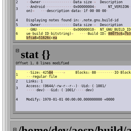
2
·
·
Owner
·
·
·
·
·
·
·
·
·
·
·
·
·
·
·
·
Data
·
size
·
»
Description
·
·
Android
·
·
·
·
·
·
·
·
·
·
·
·
·
·
0x00000004
»
NT_VERSION
·
3
on)
»
·
·
·
description
·
data:
·
1f
·
00
·
00
·
00
·
4
Displaying
·
notes
·
found
·
in:
·
.note.gnu.build-id
5
·
·
Owner
·
·
·
·
·
·
·
·
·
·
·
·
·
·
·
·
Data
·
size
·
»
Description
·
·
GNU
·
·
·
·
·
·
·
·
·
·
·
·
·
·
·
·
·
·
0x00000010
»
NT_GNU_BUILD_ID
6
ue
·
build
·
ID
·
bitstring)
»
·
·
·
·
Build
·
ID:
·
88075c6
a
7b3
bfca8
a
51626c
c
ea
⊟
stat {}
Offset 1, 8 lines modified
·
·
Size:
·
425
84
·
·
·
·
·
»
Blocks:
·
88
·
·
·
·
·
·
·
·
·
IO
·
Block
1
·
·
·
regular
·
file
2
Links:
·
1
Access:
·
(0644/-rw-r--r--)
·
·
Uid:
·
(
·
1001/
3
·
·
·
·
·
dev)
·
·
·
Gid:
·
(
·
1001/
·
·
·
·
·
dev)
4
Modify:
·
1970-01-01
·
00:00:00.000000000
·
+0000
/home/dev/aosp/build/
⊟