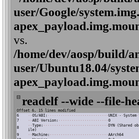
user/Google/system.img
apex_payload.img.mount/
vs.
/home/dev/aosp/build/a
user/Ubuntu18.04/syste
apex_payload.img.mount/
⊟
readelf --wide --file-he
Offset 6, 15 lines modified
6
·
·
OS/ABI:
·
·
·
·
·
·
·
·
·
·
·
·
·
·
·
·
·
·
·
·
·
·
·
·
·
·
·
·
UNIX
·
-
·
System
·
7
·
·
ABI
·
Version:
·
·
·
·
·
·
·
·
·
·
·
·
·
·
·
·
·
·
·
·
·
·
·
0
·
·
Type:
·
·
·
·
·
·
·
·
·
·
·
·
·
·
·
·
·
·
·
·
·
·
·
·
·
·
·
·
·
·
DYN
·
(Shared
·
ob
8
ile)
9
·
·
Machine:
·
·
·
·
·
·
·
·
·
·
·
·
·
·
·
·
·
·
·
·
·
·
·
·
·
·
·
AArch64