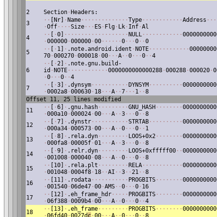
2
Section
·
Headers:
·
·
[Nr]
·
Name
·
·
·
·
·
·
·
·
·
·
·
·
·
·
Type
·
·
·
·
·
·
·
·
·
·
·
·
Address
·
·
·
3
·
Off
·
·
·
·
Size
·
·
·
ES
·
Flg
·
Lk
·
Inf
·
Al
·
·
[
·
0]
·
·
·
·
·
·
·
·
·
·
·
·
·
·
·
·
·
·
·
NULL
·
·
·
·
·
·
·
·
·
·
·
·
0000000000
4
·
000000
·
000000
·
00
·
·
·
·
·
·
0
·
·
·
0
·
·
0
·
·
[
·
1]
·
.note.android.ident
·
NOTE
·
·
·
·
·
·
·
·
·
·
·
·
00000000
5
70
·
000270
·
000018
·
00
·
·
·
A
·
·
0
·
·
·
0
·
·
4
·
·
[
·
2]
·
.note.gnu.build-
6
id
·
NOTE
·
·
·
·
·
·
·
·
·
·
·
·
0000000000000288
·
000288
·
000020
·
0
·
0
·
·
·
0
·
·
4
·
·
[
·
3]
·
.dynsym
·
·
·
·
·
·
·
·
·
·
·
DYNSYM
·
·
·
·
·
·
·
·
·
·
0000000000
7
·
0002a8
·
000630
·
18
·
·
·
A
·
·
7
·
·
·
1
·
·
8
Offset 11, 25 lines modified
·
·
[
·
6]
·
.gnu.hash
·
·
·
·
·
·
·
·
·
GNU_HASH
·
·
·
·
·
·
·
·
0000000000
11
·
000a10
·
000024
·
00
·
·
·
A
·
·
3
·
·
·
0
·
·
8
·
·
[
·
7]
·
.dynstr
·
·
·
·
·
·
·
·
·
·
·
STRTAB
·
·
·
·
·
·
·
·
·
·
0000000000
12
·
000a34
·
000573
·
00
·
·
·
A
·
·
0
·
·
·
0
·
·
1
·
·
[
·
8]
·
.rela.dyn
·
·
·
·
·
·
·
·
·
LOOS+0x2
·
·
·
·
·
·
·
·
0000000000
13
·
000fa8
·
00005f
·
01
·
·
·
A
·
·
3
·
·
·
0
·
·
8
·
·
[
·
9]
·
.relr.dyn
·
·
·
·
·
·
·
·
·
LOOS+0xfffff00
·
·
0000000000
14
·
001008
·
000040
·
08
·
·
·
A
·
·
0
·
·
·
0
·
·
8
·
·
[10]
·
.rela.plt
·
·
·
·
·
·
·
·
·
RELA
·
·
·
·
·
·
·
·
·
·
·
·
0000000000
15
·
001048
·
0004f8
·
18
·
·
AI
·
·
3
·
·
21
·
·
8
·
·
[11]
·
.rodata
·
·
·
·
·
·
·
·
·
·
·
PROGBITS
·
·
·
·
·
·
·
·
0000000000
16
·
001540
·
06de47
·
00
·
AMS
·
·
0
·
·
·
0
·
16
·
·
[12]
·
.eh_frame_hdr
·
·
·
·
·
PROGBITS
·
·
·
·
·
·
·
·
0000000000
17
·
06f388
·
0009b4
·
00
·
·
·
A
·
·
0
·
·
·
0
·
·
4
·
·
[13]
·
.eh_frame
·
·
·
·
·
·
·
·
·
PROGBITS
·
·
·
·
·
·
·
·
0000000000
18
·
06fd40
·
0027d
c
·
00
·
·
·
A
·
·
0
·
·
·
0
·
·
8