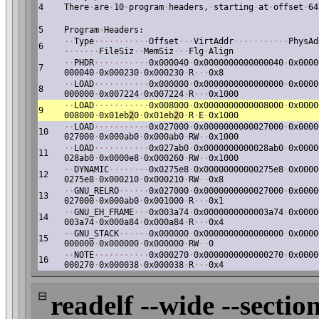
4
There
·
are
·
10
·
program
·
headers,
·
starting
·
at
·
offset
·
64
5
Program
·
Headers:
·
·
Type
·
·
·
·
·
·
·
·
·
·
·
Offset
·
·
·
VirtAddr
·
·
·
·
·
·
·
·
·
·
·
PhysAd
6
·
·
·
·
·
·
·
FileSiz
·
·
MemSiz
·
·
·
Flg
·
Align
·
·
PHDR
·
·
·
·
·
·
·
·
·
·
·
0x000040
·
0x0000000000000040
·
0x0000
7
000040
·
0x000230
·
0x000230
·
R
·
·
·
0x8
·
·
LOAD
·
·
·
·
·
·
·
·
·
·
·
0x000000
·
0x0000000000000000
·
0x0000
8
000000
·
0x007224
·
0x007224
·
R
·
·
·
0x1000
·
·
LOAD
·
·
·
·
·
·
·
·
·
·
·
0x008000
·
0x0000000000008000
·
0x0000
9
008000
·
0x01eb
2
0
·
0x01eb
2
0
·
R
·
E
·
0x1000
·
·
LOAD
·
·
·
·
·
·
·
·
·
·
·
0x027000
·
0x0000000000027000
·
0x0000
10
027000
·
0x000ab0
·
0x000ab0
·
RW
·
·
0x1000
·
·
LOAD
·
·
·
·
·
·
·
·
·
·
·
0x027ab0
·
0x0000000000028ab0
·
0x0000
11
028ab0
·
0x0000e8
·
0x000260
·
RW
·
·
0x1000
·
·
DYNAMIC
·
·
·
·
·
·
·
·
0x0275e8
·
0x00000000000275e8
·
0x0000
12
0275e8
·
0x000210
·
0x000210
·
RW
·
·
0x8
·
·
GNU_RELRO
·
·
·
·
·
·
0x027000
·
0x0000000000027000
·
0x0000
13
027000
·
0x000ab0
·
0x001000
·
R
·
·
·
0x1
·
·
GNU_EH_FRAME
·
·
·
0x003a74
·
0x0000000000003a74
·
0x0000
14
003a74
·
0x000a84
·
0x000a84
·
R
·
·
·
0x4
·
·
GNU_STACK
·
·
·
·
·
·
0x000000
·
0x0000000000000000
·
0x0000
15
000000
·
0x000000
·
0x000000
·
RW
·
·
0
·
·
NOTE
·
·
·
·
·
·
·
·
·
·
·
0x000270
·
0x0000000000000270
·
0x0000
16
000270
·
0x000038
·
0x000038
·
R
·
·
·
0x4
⊟
readelf --wide --section