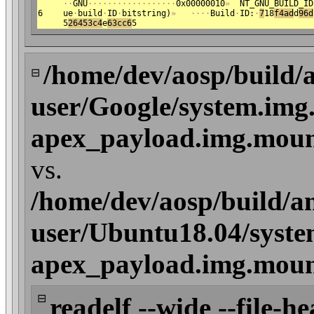
·
·
GNU
·
·
·
·
·
·
·
·
·
·
·
·
·
·
·
·
·
·
0x00000010
»
NT_GNU_BUILD_ID
6
ue
·
build
·
ID
·
bitstring)
»
·
·
·
·
Build
·
ID:
·
7
18
f4ad
d
96d
5
26
453c4
e
63cc6
5
/home/dev/aosp/build/
⊟
user/Google/system.img
apex_payload.img.mount/
vs.
/home/dev/aosp/build/a
user/Ubuntu18.04/syste
apex_payload.img.mount/
⊟
readelf --wide --file-he