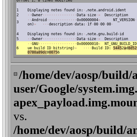
Offset 1, 8 lines modified
1
Displaying
·
notes
·
found
·
in:
·
.note.android.ident
2
·
·
Owner
·
·
·
·
·
·
·
·
·
·
·
·
·
·
·
·
Data
·
size
·
»
Description
·
·
Android
·
·
·
·
·
·
·
·
·
·
·
·
·
·
0x00000004
»
NT_VERSION
·
3
on)
»
·
·
·
description
·
data:
·
1f
·
00
·
00
·
00
·
4
Displaying
·
notes
·
found
·
in:
·
.note.gnu.build-id
5
·
·
Owner
·
·
·
·
·
·
·
·
·
·
·
·
·
·
·
·
Data
·
size
·
»
Description
·
·
GNU
·
·
·
·
·
·
·
·
·
·
·
·
·
·
·
·
·
·
0x00000010
»
NT_GNU_BUILD_ID
6
ue
·
build
·
ID
·
bitstring)
»
·
·
·
·
Build
·
ID:
·
5445
2
a
d
8d52
0780a89dc
0
0075
6
/home/dev/aosp/build/
⊟
user/Google/system.img
apex_payload.img.mount/
vs.
/home/dev/aosp/build/a