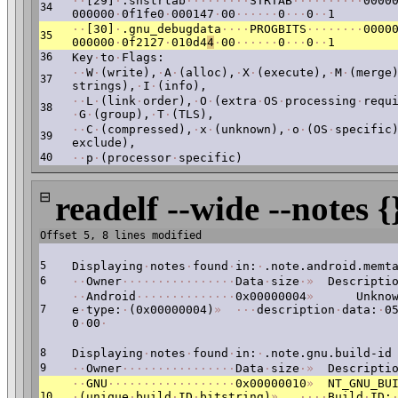
·
·
[29]
·
.shstrtab
·
·
·
·
·
·
·
·
·
STRTAB
·
·
·
·
·
·
·
·
·
·
0000
34
000000
·
0f1fe0
·
000147
·
00
·
·
·
·
·
·
0
·
·
·
0
·
·
1
·
·
[30]
·
.gnu_debugdata
·
·
·
·
PROGBITS
·
·
·
·
·
·
·
·
0000
35
000000
·
0f2127
·
010d4
4
·
00
·
·
·
·
·
·
0
·
·
·
0
·
·
1
36
Key
·
to
·
Flags:
·
·
W
·
(write),
·
A
·
(alloc),
·
X
·
(execute),
·
M
·
(merge
37
strings),
·
I
·
(info),
·
·
L
·
(link
·
order),
·
O
·
(extra
·
OS
·
processing
·
requ
38
·
G
·
(group),
·
T
·
(TLS),
·
·
C
·
(compressed),
·
x
·
(unknown),
·
o
·
(OS
·
specific
39
exclude),
40
·
·
p
·
(processor
·
specific)
⊟
readelf --wide --notes {
Offset 5, 8 lines modified
5
Displaying
·
notes
·
found
·
in:
·
.note.android.memt
6
·
·
Owner
·
·
·
·
·
·
·
·
·
·
·
·
·
·
·
·
Data
·
size
·
»
Descriptio
·
·
Android
·
·
·
·
·
·
·
·
·
·
·
·
·
·
0x00000004
»
Unknow
7
e
·
type:
·
(0x00000004)
»
·
·
·
description
·
data:
·
0
0
·
00
·
8
Displaying
·
notes
·
found
·
in:
·
.note.gnu.build-id
9
·
·
Owner
·
·
·
·
·
·
·
·
·
·
·
·
·
·
·
·
Data
·
size
·
»
Descriptio
·
·
GNU
·
·
·
·
·
·
·
·
·
·
·
·
·
·
·
·
·
·
0x00000010
»
NT_GNU_BUI
10
·
(unique
·
build
·
ID
·
bitstring)
»
·
·
·
·
Build
·
ID: