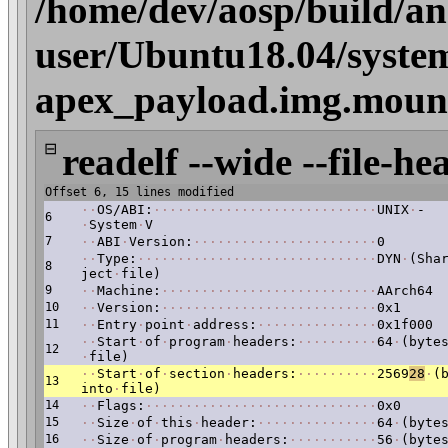
/home/dev/aosp/build/an
user/Ubuntu18.04/system
apex_payload.img.mount/
⊟
readelf --wide --file-he
Offset 6, 15 lines modified
·
·
OS/ABI:
·
·
·
·
·
·
·
·
·
·
·
·
·
·
·
·
·
·
·
·
·
·
·
·
·
·
·
·
UNIX
·
-
6
·
System
·
V
7
·
·
ABI
·
Version:
·
·
·
·
·
·
·
·
·
·
·
·
·
·
·
·
·
·
·
·
·
·
·
0
·
·
Type:
·
·
·
·
·
·
·
·
·
·
·
·
·
·
·
·
·
·
·
·
·
·
·
·
·
·
·
·
·
·
DYN
·
(Sha
8
ject
·
file)
9
·
·
Machine:
·
·
·
·
·
·
·
·
·
·
·
·
·
·
·
·
·
·
·
·
·
·
·
·
·
·
·
AArch64
10
·
·
Version:
·
·
·
·
·
·
·
·
·
·
·
·
·
·
·
·
·
·
·
·
·
·
·
·
·
·
·
0x1
11
·
·
Entry
·
point
·
address:
·
·
·
·
·
·
·
·
·
·
·
·
·
·
·
0x1f000
·
·
Start
·
of
·
program
·
headers:
·
·
·
·
·
·
·
·
·
·
64
·
(byte
12
·
file)
·
·
Start
·
of
·
section
·
headers:
·
·
·
·
·
·
·
·
·
·
2569
28
·
(
13
into
·
file)
14
·
·
Flags:
·
·
·
·
·
·
·
·
·
·
·
·
·
·
·
·
·
·
·
·
·
·
·
·
·
·
·
·
·
0x0
15
·
·
Size
·
of
·
this
·
header:
·
·
·
·
·
·
·
·
·
·
·
·
·
·
·
64
·
(byte
16
·
·
Size
·
of
·
program
·
headers:
·
·
·
·
·
·
·
·
·
·
·
56
·
(byte