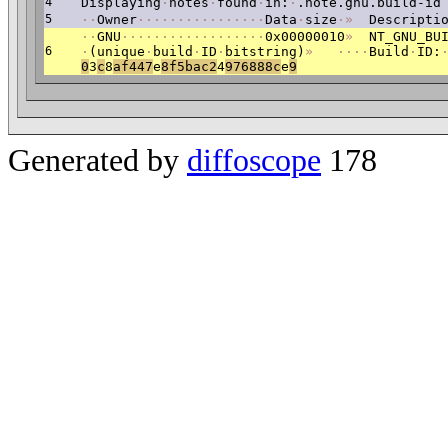
4
Displaying
·
notes
·
found
·
in:
·
.note.gnu.build-id
5
·
·
Owner
·
·
·
·
·
·
·
·
·
·
·
·
·
·
·
·
Data
·
size
·
»
Descriptio
·
·
GNU
·
·
·
·
·
·
·
·
·
·
·
·
·
·
·
·
·
·
0x00000010
»
NT_GNU_BUI
6
·
(unique
·
build
·
ID
·
bitstring)
»
·
·
·
·
Build
·
ID:
0
3
c
8
af447
e
8f5bac2
4
976888c
e
9
Generated by
diffoscope
178