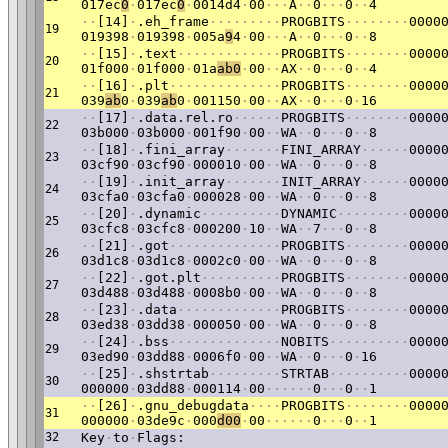
017ec
0
·
017ec
0
·
0014d4
·
00
·
·
·
A
·
·
0
·
·
·
0
·
·
4
·
·
[14]
·
.eh_frame
·
·
·
·
·
·
·
·
·
PROGBITS
·
·
·
·
·
·
·
·
0000
19
019398
·
019398
·
005a
9
4
·
00
·
·
·
A
·
·
0
·
·
·
0
·
·
8
·
·
[15]
·
.text
·
·
·
·
·
·
·
·
·
·
·
·
·
PROGBITS
·
·
·
·
·
·
·
·
0000
20
01f000
·
01f000
·
01a
ab0
·
00
·
·
AX
·
·
0
·
·
·
0
·
·
4
·
·
[16]
·
.plt
·
·
·
·
·
·
·
·
·
·
·
·
·
·
PROGBITS
·
·
·
·
·
·
·
·
0000
21
039
ab
0
·
039
ab
0
·
001150
·
00
·
·
AX
·
·
0
·
·
·
0
·
16
·
·
[17]
·
.data.rel.ro
·
·
·
·
·
·
PROGBITS
·
·
·
·
·
·
·
·
0000
22
03b000
·
03b000
·
001f90
·
00
·
·
WA
·
·
0
·
·
·
0
·
·
8
·
·
[18]
·
.fini_array
·
·
·
·
·
·
·
FINI_ARRAY
·
·
·
·
·
·
0000
23
03cf90
·
03cf90
·
000010
·
00
·
·
WA
·
·
0
·
·
·
0
·
·
8
·
·
[19]
·
.init_array
·
·
·
·
·
·
·
INIT_ARRAY
·
·
·
·
·
·
0000
24
03cfa0
·
03cfa0
·
000028
·
00
·
·
WA
·
·
0
·
·
·
0
·
·
8
·
·
[20]
·
.dynamic
·
·
·
·
·
·
·
·
·
·
DYNAMIC
·
·
·
·
·
·
·
·
·
0000
25
03cfc8
·
03cfc8
·
000200
·
10
·
·
WA
·
·
7
·
·
·
0
·
·
8
·
·
[21]
·
.got
·
·
·
·
·
·
·
·
·
·
·
·
·
·
PROGBITS
·
·
·
·
·
·
·
·
0000
26
03d1c8
·
03d1c8
·
0002c0
·
00
·
·
WA
·
·
0
·
·
·
0
·
·
8
·
·
[22]
·
.got.plt
·
·
·
·
·
·
·
·
·
·
PROGBITS
·
·
·
·
·
·
·
·
0000
27
03d488
·
03d488
·
0008b0
·
00
·
·
WA
·
·
0
·
·
·
0
·
·
8
·
·
[23]
·
.data
·
·
·
·
·
·
·
·
·
·
·
·
·
PROGBITS
·
·
·
·
·
·
·
·
0000
28
03ed38
·
03dd38
·
000050
·
00
·
·
WA
·
·
0
·
·
·
0
·
·
8
·
·
[24]
·
.bss
·
·
·
·
·
·
·
·
·
·
·
·
·
·
NOBITS
·
·
·
·
·
·
·
·
·
·
0000
29
03ed90
·
03dd88
·
0006f0
·
00
·
·
WA
·
·
0
·
·
·
0
·
16
·
·
[25]
·
.shstrtab
·
·
·
·
·
·
·
·
·
STRTAB
·
·
·
·
·
·
·
·
·
·
0000
30
000000
·
03dd88
·
000114
·
00
·
·
·
·
·
·
0
·
·
·
0
·
·
1
·
·
[26]
·
.gnu_debugdata
·
·
·
·
PROGBITS
·
·
·
·
·
·
·
·
0000
31
000000
·
03de9c
·
000
d00
·
00
·
·
·
·
·
·
0
·
·
·
0
·
·
1
32
Key
·
to
·
Flags: