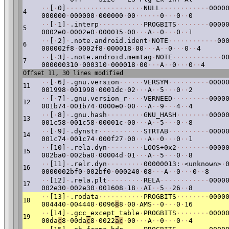
·
·
[
·
0]
·
·
·
·
·
·
·
·
·
·
·
·
·
·
·
·
·
·
·
NULL
·
·
·
·
·
·
·
·
·
·
·
·
0000
4
000000
·
000000
·
000000
·
00
·
·
·
·
·
·
0
·
·
·
0
·
·
0
·
·
[
·
1]
·
.interp
·
·
·
·
·
·
·
·
·
·
·
PROGBITS
·
·
·
·
·
·
·
·
0000
5
0002e0
·
0002e0
·
000015
·
00
·
·
·
A
·
·
0
·
·
·
0
·
·
1
·
·
[
·
2]
·
.note.android.ident
·
NOTE
·
·
·
·
·
·
·
·
·
·
·
·
00
6
000002f8
·
0002f8
·
000018
·
00
·
·
·
A
·
·
0
·
·
·
0
·
·
4
·
·
[
·
3]
·
.note.android.memtag
·
NOTE
·
·
·
·
·
·
·
·
·
·
·
·
0
7
000000310
·
000310
·
000018
·
00
·
·
·
A
·
·
0
·
·
·
0
·
·
4
Offset 11, 30 lines modified
·
·
[
·
6]
·
.gnu.version
·
·
·
·
·
·
VERSYM
·
·
·
·
·
·
·
·
·
·
0000
11
001998
·
001998
·
0001dc
·
02
·
·
·
A
·
·
5
·
·
·
0
·
·
2
·
·
[
·
7]
·
.gnu.version_r
·
·
·
·
VERNEED
·
·
·
·
·
·
·
·
·
0000
12
001b74
·
001b74
·
0000e0
·
00
·
·
·
A
·
·
9
·
·
·
4
·
·
4
·
·
[
·
8]
·
.gnu.hash
·
·
·
·
·
·
·
·
·
GNU_HASH
·
·
·
·
·
·
·
·
0000
13
001c58
·
001c58
·
00001c
·
00
·
·
·
A
·
·
5
·
·
·
0
·
·
8
·
·
[
·
9]
·
.dynstr
·
·
·
·
·
·
·
·
·
·
·
STRTAB
·
·
·
·
·
·
·
·
·
·
0000
14
001c74
·
001c74
·
000f27
·
00
·
·
·
A
·
·
0
·
·
·
0
·
·
1
·
·
[10]
·
.rela.dyn
·
·
·
·
·
·
·
·
·
LOOS+0x2
·
·
·
·
·
·
·
·
0000
15
002ba0
·
002ba0
·
00004d
·
01
·
·
·
A
·
·
5
·
·
·
0
·
·
8
·
·
[11]
·
.relr.dyn
·
·
·
·
·
·
·
·
·
00000013:
·
<unknown>
·
16
0000002bf0
·
002bf0
·
000240
·
08
·
·
·
A
·
·
0
·
·
·
0
·
·
8
·
·
[12]
·
.rela.plt
·
·
·
·
·
·
·
·
·
RELA
·
·
·
·
·
·
·
·
·
·
·
·
0000
17
002e30
·
002e30
·
001608
·
18
·
·
AI
·
·
5
·
·
26
·
·
8
·
·
[13]
·
.rodata
·
·
·
·
·
·
·
·
·
·
·
PROGBITS
·
·
·
·
·
·
·
·
0000
18
004440
·
004440
·
0096
8
8
·
00
·
AMS
·
·
0
·
·
·
0
·
16
·
·
[14]
·
.gcc_except_table
·
PROGBITS
·
·
·
·
·
·
·
·
0000
19
00da
c
8
·
00da
c
8
·
0022
ac
·
00
·
·
·
A
·
·
0
·
·
·
0
·
·
4