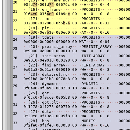
·
·
[15]
·
.eh_frame_hdr
·
·
·
·
·
PROGBITS
·
·
·
·
·
·
·
·
0000
20
00fd
74
·
00fd
74
·
00676c
·
00
·
·
·
A
·
·
0
·
·
·
0
·
·
4
·
·
[16]
·
.eh_frame
·
·
·
·
·
·
·
·
·
PROGBITS
·
·
·
·
·
·
·
·
0000
21
016
4e0
·
016
4e0
·
01b9d
c
·
00
·
·
·
A
·
·
0
·
·
·
0
·
·
8
·
·
[17]
·
.text
·
·
·
·
·
·
·
·
·
·
·
·
·
PROGBITS
·
·
·
·
·
·
·
·
0000
22
032000
·
032000
·
0b5
b
2
4
·
00
·
·
AX
·
·
0
·
·
·
0
·
32
·
·
[18]
·
.plt
·
·
·
·
·
·
·
·
·
·
·
·
·
·
PROGBITS
·
·
·
·
·
·
·
·
0000
23
0e7
b
30
·
0e7
b
30
·
000ed0
·
00
·
·
AX
·
·
0
·
·
·
0
·
16
·
·
[19]
·
.tdata
·
·
·
·
·
·
·
·
·
·
·
·
PROGBITS
·
·
·
·
·
·
·
·
0000
24
0e9000
·
0e9000
·
000000
·
00
·
WAT
·
·
0
·
·
·
0
·
64
·
·
[20]
·
.preinit_array
·
·
·
·
PREINIT_ARRAY
·
·
·
0000
25
0e9000
·
0e9000
·
000010
·
00
·
·
WA
·
·
0
·
·
·
0
·
·
8
·
·
[21]
·
.init_array
·
·
·
·
·
·
·
INIT_ARRAY
·
·
·
·
·
·
0000
26
0e9010
·
0e9010
·
000198
·
00
·
·
WA
·
·
0
·
·
·
0
·
·
8
·
·
[22]
·
.fini_array
·
·
·
·
·
·
·
FINI_ARRAY
·
·
·
·
·
·
0000
27
0e91a8
·
0e91a8
·
000010
·
00
·
·
WA
·
·
0
·
·
·
0
·
·
8
·
·
[23]
·
.data.rel.ro
·
·
·
·
·
·
PROGBITS
·
·
·
·
·
·
·
·
0000
28
0e91b8
·
0e91b8
·
0078d8
·
00
·
·
WA
·
·
0
·
·
·
0
·
·
8
·
·
[24]
·
.dynamic
·
·
·
·
·
·
·
·
·
·
DYNAMIC
·
·
·
·
·
·
·
·
·
0000
29
0f0a90
·
0f0a90
·
000230
·
10
·
·
WA
·
·
9
·
·
·
0
·
·
8
·
·
[25]
·
.got
·
·
·
·
·
·
·
·
·
·
·
·
·
·
PROGBITS
·
·
·
·
·
·
·
·
0000
30
0f0cc0
·
0f0cc0
·
0005b8
·
00
·
·
WA
·
·
0
·
·
·
0
·
·
8
·
·
[26]
·
.got.plt
·
·
·
·
·
·
·
·
·
·
PROGBITS
·
·
·
·
·
·
·
·
0000
31
0f1278
·
0f1278
·
000770
·
00
·
·
WA
·
·
0
·
·
·
0
·
·
8
·
·
[27]
·
.data
·
·
·
·
·
·
·
·
·
·
·
·
·
PROGBITS
·
·
·
·
·
·
·
·
0000
32
0f29e8
·
0f19e8
·
0005f8
·
00
·
·
WA
·
·
0
·
·
·
0
·
·
8
·
·
[28]
·
.bss
·
·
·
·
·
·
·
·
·
·
·
·
·
·
NOBITS
·
·
·
·
·
·
·
·
·
·
0000
33
0f2fe0
·
0f1fe0
·
003058
·
00
·
·
WA
·
·
0
·
·
·
0
·
16