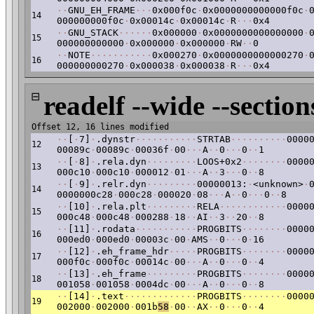
·
·
GNU_EH_FRAME
·
·
·
0x000f0c
·
0x0000000000000f0c
·
14
000000000f0c
·
0x00014c
·
0x00014c
·
R
·
·
·
0x4
·
·
GNU_STACK
·
·
·
·
·
·
0x000000
·
0x0000000000000000
·
15
000000000000
·
0x000000
·
0x000000
·
RW
·
·
0
·
·
NOTE
·
·
·
·
·
·
·
·
·
·
·
0x000270
·
0x0000000000000270
·
16
000000000270
·
0x000038
·
0x000038
·
R
·
·
·
0x4
⊟
readelf --wide --section
Offset 12, 16 lines modified
·
·
[
·
7]
·
.dynstr
·
·
·
·
·
·
·
·
·
·
·
STRTAB
·
·
·
·
·
·
·
·
·
·
0000
12
00089c
·
00089c
·
00036f
·
00
·
·
·
A
·
·
0
·
·
·
0
·
·
1
·
·
[
·
8]
·
.rela.dyn
·
·
·
·
·
·
·
·
·
LOOS+0x2
·
·
·
·
·
·
·
·
0000
13
000c10
·
000c10
·
000012
·
01
·
·
·
A
·
·
3
·
·
·
0
·
·
8
·
·
[
·
9]
·
.relr.dyn
·
·
·
·
·
·
·
·
·
00000013:
·
<unknown>
·
14
0000000c28
·
000c28
·
000020
·
08
·
·
·
A
·
·
0
·
·
·
0
·
·
8
·
·
[10]
·
.rela.plt
·
·
·
·
·
·
·
·
·
RELA
·
·
·
·
·
·
·
·
·
·
·
·
0000
15
000c48
·
000c48
·
000288
·
18
·
·
AI
·
·
3
·
·
20
·
·
8
·
·
[11]
·
.rodata
·
·
·
·
·
·
·
·
·
·
·
PROGBITS
·
·
·
·
·
·
·
·
0000
16
000ed0
·
000ed0
·
00003c
·
00
·
AMS
·
·
0
·
·
·
0
·
16
·
·
[12]
·
.eh_frame_hdr
·
·
·
·
·
PROGBITS
·
·
·
·
·
·
·
·
0000
17
000f0c
·
000f0c
·
00014c
·
00
·
·
·
A
·
·
0
·
·
·
0
·
·
4
·
·
[13]
·
.eh_frame
·
·
·
·
·
·
·
·
·
PROGBITS
·
·
·
·
·
·
·
·
0000
18
001058
·
001058
·
0004dc
·
00
·
·
·
A
·
·
0
·
·
·
0
·
·
8
·
·
[14]
·
.text
·
·
·
·
·
·
·
·
·
·
·
·
·
PROGBITS
·
·
·
·
·
·
·
·
0000
19
002000
·
002000
·
001b
58
·
00
·
·
AX
·
·
0
·
·
·
0
·
·
4