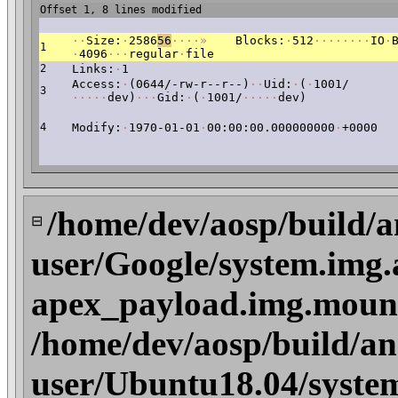
Offset 1, 8 lines modified
·
·
Size:
·
2586
56
·
·
·
·
»
Blocks:
·
512
·
·
·
·
·
·
·
·
IO
·
1
·
4096
·
·
·
regular
·
file
2
Links:
·
1
Access:
·
(0644/-rw-r--r--)
·
·
Uid:
·
(
·
1001/
3
·
·
·
·
·
dev)
·
·
·
Gid:
·
(
·
1001/
·
·
·
·
·
dev)
4
Modify:
·
1970-01-01
·
00:00:00.000000000
·
+0000
/home/dev/aosp/build/a
⊟
user/Google/system.img.
apex_payload.img.mount/
/home/dev/aosp/build/an
user/Ubuntu18.04/system