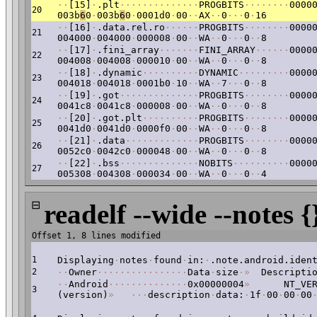
·
·
[15]
·
.plt
·
·
·
·
·
·
·
·
·
·
·
·
·
·
PROGBITS
·
·
·
·
·
·
·
·
0000
20
003b
6
0
·
003b
6
0
·
0001d0
·
00
·
·
AX
·
·
0
·
·
·
0
·
16
·
·
[16]
·
.data.rel.ro
·
·
·
·
·
·
PROGBITS
·
·
·
·
·
·
·
·
0000
21
004000
·
004000
·
000008
·
00
·
·
WA
·
·
0
·
·
·
0
·
·
8
·
·
[17]
·
.fini_array
·
·
·
·
·
·
·
FINI_ARRAY
·
·
·
·
·
·
0000
22
004008
·
004008
·
000010
·
00
·
·
WA
·
·
0
·
·
·
0
·
·
8
·
·
[18]
·
.dynamic
·
·
·
·
·
·
·
·
·
·
DYNAMIC
·
·
·
·
·
·
·
·
·
0000
23
004018
·
004018
·
0001b0
·
10
·
·
WA
·
·
7
·
·
·
0
·
·
8
·
·
[19]
·
.got
·
·
·
·
·
·
·
·
·
·
·
·
·
·
PROGBITS
·
·
·
·
·
·
·
·
0000
24
0041c8
·
0041c8
·
000008
·
00
·
·
WA
·
·
0
·
·
·
0
·
·
8
·
·
[20]
·
.got.plt
·
·
·
·
·
·
·
·
·
·
PROGBITS
·
·
·
·
·
·
·
·
0000
25
0041d0
·
0041d0
·
0000f0
·
00
·
·
WA
·
·
0
·
·
·
0
·
·
8
·
·
[21]
·
.data
·
·
·
·
·
·
·
·
·
·
·
·
·
PROGBITS
·
·
·
·
·
·
·
·
0000
26
0052c0
·
0042c0
·
000048
·
00
·
·
WA
·
·
0
·
·
·
0
·
·
8
·
·
[22]
·
.bss
·
·
·
·
·
·
·
·
·
·
·
·
·
·
NOBITS
·
·
·
·
·
·
·
·
·
·
0000
27
005308
·
004308
·
000034
·
00
·
·
WA
·
·
0
·
·
·
0
·
·
4
⊟
readelf --wide --notes {
Offset 1, 8 lines modified
1
Displaying
·
notes
·
found
·
in:
·
.note.android.iden
2
·
·
Owner
·
·
·
·
·
·
·
·
·
·
·
·
·
·
·
·
Data
·
size
·
»
Descriptio
·
·
Android
·
·
·
·
·
·
·
·
·
·
·
·
·
·
0x00000004
»
NT_VERS
3
(version)
»
·
·
·
description
·
data:
·
1f
·
00
·
00
·
00