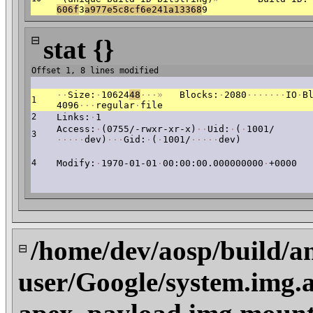
606f
3
a977e5c8cf6e241a13368
9
⊟
stat {}
Offset 1, 8 lines modified
·
·
Size:
·
10624
48
·
·
·
»
Blocks:
·
2080
·
·
·
·
·
·
·
IO
·
B
1
4096
·
·
·
regular
·
file
2
Links:
·
1
Access:
·
(0755/-rwxr-xr-x)
·
·
Uid:
·
(
·
1001/
3
·
·
·
·
·
dev)
·
·
·
Gid:
·
(
·
1001/
·
·
·
·
·
dev)
4
Modify:
·
1970-01-01
·
00:00:00.000000000
·
+0000
/home/dev/aosp/build/a
⊟
user/Google/system.img.a