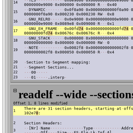
·
·
TLS
·
·
·
·
·
·
·
·
·
·
·
·
0x0e9000
·
0x00000000000e9000
·
14
0000000e9000
·
0x000000
·
0x000000
·
R
·
·
·
0x40
·
·
DYNAMIC
·
·
·
·
·
·
·
·
0x0f0a90
·
0x00000000000f0a90
·
15
0000000f0a90
·
0x000230
·
0x000230
·
RW
·
·
0x8
·
·
GNU_RELRO
·
·
·
·
·
·
0x0e9000
·
0x00000000000e9000
·
16
0000000e9000
·
0x0089e8
·
0x009000
·
R
·
·
·
0x1
·
·
GNU_EH_FRAME
·
·
·
0x00fd
74
·
0x000000000000fd
74
·
17
00000000fd
74
·
0x00676c
·
0x00676c
·
R
·
·
·
0x4
·
·
GNU_STACK
·
·
·
·
·
·
0x000000
·
0x0000000000000000
·
18
000000000000
·
0x000000
·
0x000000
·
RW
·
·
0
·
·
NOTE
·
·
·
·
·
·
·
·
·
·
·
0x0002f8
·
0x00000000000002f8
·
19
0000000002f8
·
0x000050
·
0x000050
·
R
·
·
·
0x4
20
·
Section
·
to
·
Segment
·
mapping:
21
·
·
Segment
·
Sections...
22
·
·
·
00
·
·
·
·
·
23
·
·
·
01
·
·
·
·
·
.interp
·
⊟
readelf --wide --section
Offset 1, 8 lines modified
There
·
are
·
31
·
section
·
headers,
·
starting
·
at
·
off
1
102e7
0
:
2
Section
·
Headers:
·
·
[Nr]
·
Name
·
·
·
·
·
·
·
·
·
·
·
·
·
·
Type
·
·
·
·
·
·
·
·
·
·
·
·
Addr
3
·
·
·
·
·
·
·
Off
·
·
·
·
Size
·
·
·
ES
·
Flg
·
Lk
·
Inf
·
Al