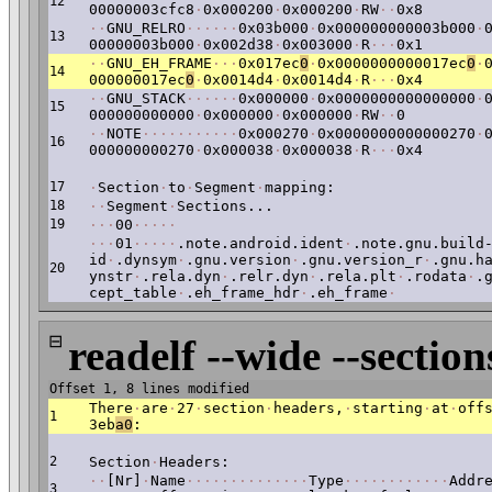
12
00000003cfc8
·
0x000200
·
0x000200
·
RW
·
·
0x8
·
·
GNU_RELRO
·
·
·
·
·
·
0x03b000
·
0x000000000003b000
·
13
00000003b000
·
0x002d38
·
0x003000
·
R
·
·
·
0x1
·
·
GNU_EH_FRAME
·
·
·
0x017ec
0
·
0x0000000000017ec
0
·
14
000000017ec
0
·
0x0014d4
·
0x0014d4
·
R
·
·
·
0x4
·
·
GNU_STACK
·
·
·
·
·
·
0x000000
·
0x0000000000000000
·
15
000000000000
·
0x000000
·
0x000000
·
RW
·
·
0
·
·
NOTE
·
·
·
·
·
·
·
·
·
·
·
0x000270
·
0x0000000000000270
·
16
000000000270
·
0x000038
·
0x000038
·
R
·
·
·
0x4
17
·
Section
·
to
·
Segment
·
mapping:
18
·
·
Segment
·
Sections...
19
·
·
·
00
·
·
·
·
·
·
·
·
01
·
·
·
·
·
.note.android.ident
·
.note.gnu.build
id
·
.dynsym
·
.gnu.version
·
.gnu.version_r
·
.gnu.h
20
ynstr
·
.rela.dyn
·
.relr.dyn
·
.rela.plt
·
.rodata
·
.
cept_table
·
.eh_frame_hdr
·
.eh_frame
·
⊟
readelf --wide --section
Offset 1, 8 lines modified
There
·
are
·
27
·
section
·
headers,
·
starting
·
at
·
off
1
3eb
a0
:
2
Section
·
Headers:
·
·
[Nr]
·
Name
·
·
·
·
·
·
·
·
·
·
·
·
·
·
Type
·
·
·
·
·
·
·
·
·
·
·
·
Addr
3