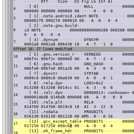
·
·
·
·
·
·
·
Off
·
·
·
·
Size
·
·
·
ES
·
Flg
·
Lk
·
Inf
·
Al
·
·
[
·
0]
·
·
·
·
·
·
·
·
·
·
·
·
·
·
·
·
·
·
·
NULL
·
·
·
·
·
·
·
·
·
·
·
·
0000
4
000000
·
000000
·
000000
·
00
·
·
·
·
·
·
0
·
·
·
0
·
·
0
·
·
[
·
1]
·
.note.android.ident
·
NOTE
·
·
·
·
·
·
·
·
·
·
·
·
00
5
00000270
·
000270
·
000018
·
00
·
·
·
A
·
·
0
·
·
·
0
·
·
4
·
·
[
·
2]
·
.note.gnu.build-
6
id
·
NOTE
·
·
·
·
·
·
·
·
·
·
·
·
0000000000000288
·
000288
·
00
0
·
·
·
A
·
·
0
·
·
·
0
·
·
4
·
·
[
·
3]
·
.dynsym
·
·
·
·
·
·
·
·
·
·
·
DYNSYM
·
·
·
·
·
·
·
·
·
·
0000
7
0002a8
·
0002a8
·
006438
·
18
·
·
·
A
·
·
7
·
·
·
1
·
·
8
Offset 10, 27 lines modified
·
·
[
·
5]
·
.gnu.version_r
·
·
·
·
VERNEED
·
·
·
·
·
·
·
·
·
0000
10
006f3c
·
006f3c
·
000060
·
00
·
·
·
A
·
·
7
·
·
·
2
·
·
4
·
·
[
·
6]
·
.gnu.hash
·
·
·
·
·
·
·
·
·
GNU_HASH
·
·
·
·
·
·
·
·
0000
11
006fa0
·
006fa0
·
001a28
·
00
·
·
·
A
·
·
3
·
·
·
0
·
·
8
·
·
[
·
7]
·
.dynstr
·
·
·
·
·
·
·
·
·
·
·
STRTAB
·
·
·
·
·
·
·
·
·
·
0000
12
0089c8
·
0089c8
·
00a839
·
00
·
·
·
A
·
·
0
·
·
·
0
·
·
1
·
·
[
·
8]
·
.rela.dyn
·
·
·
·
·
·
·
·
·
LOOS+0x2
·
·
·
·
·
·
·
·
0000
13
013208
·
013208
·
0014cc
·
01
·
·
·
A
·
·
3
·
·
·
0
·
·
8
·
·
[
·
9]
·
.relr.dyn
·
·
·
·
·
·
·
·
·
00000013:
·
<unknown>
·
14
00000146d8
·
0146d8
·
000088
·
08
·
·
·
A
·
·
0
·
·
·
0
·
·
8
·
·
[10]
·
.rela.plt
·
·
·
·
·
·
·
·
·
RELA
·
·
·
·
·
·
·
·
·
·
·
·
0000
15
014760
·
014760
·
0019c8
·
18
·
·
AI
·
·
3
·
·
22
·
·
8
·
·
[11]
·
.rodata
·
·
·
·
·
·
·
·
·
·
·
PROGBITS
·
·
·
·
·
·
·
·
0000
16
016130
·
016130
·
001128
·
00
·
AMS
·
·
0
·
·
·
0
·
16
·
·
[12]
·
.gcc_except_table
·
PROGBITS
·
·
·
·
·
·
·
·
0000
17
017258
·
017258
·
000c6
8
·
00
·
·
·
A
·
·
0
·
·
·
0
·
·
4
·
·
[13]
·
.eh_frame_hdr
·
·
·
·
·
PROGBITS
·
·
·
·
·
·
·
·
0000
18