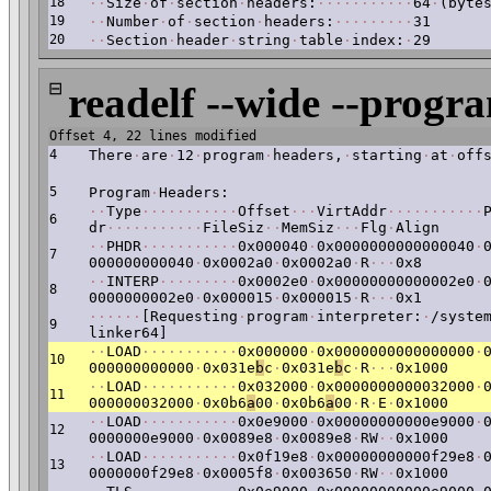
18
·
·
Size
·
of
·
section
·
headers:
·
·
·
·
·
·
·
·
·
·
·
64
·
(byte
19
·
·
Number
·
of
·
section
·
headers:
·
·
·
·
·
·
·
·
·
31
20
·
·
Section
·
header
·
string
·
table
·
index:
·
29
⊟
readelf --wide --progr
Offset 4, 22 lines modified
4
There
·
are
·
12
·
program
·
headers,
·
starting
·
at
·
off
5
Program
·
Headers:
·
·
Type
·
·
·
·
·
·
·
·
·
·
·
Offset
·
·
·
VirtAddr
·
·
·
·
·
·
·
·
·
·
·
6
dr
·
·
·
·
·
·
·
·
·
·
·
FileSiz
·
·
MemSiz
·
·
·
Flg
·
Align
·
·
PHDR
·
·
·
·
·
·
·
·
·
·
·
0x000040
·
0x0000000000000040
·
7
000000000040
·
0x0002a0
·
0x0002a0
·
R
·
·
·
0x8
·
·
INTERP
·
·
·
·
·
·
·
·
·
0x0002e0
·
0x00000000000002e0
·
8
0000000002e0
·
0x000015
·
0x000015
·
R
·
·
·
0x1
·
·
·
·
·
·
[Requesting
·
program
·
interpreter:
·
/syste
9
linker64]
·
·
LOAD
·
·
·
·
·
·
·
·
·
·
·
0x000000
·
0x0000000000000000
·
10
000000000000
·
0x031e
b
c
·
0x031e
b
c
·
R
·
·
·
0x1000
·
·
LOAD
·
·
·
·
·
·
·
·
·
·
·
0x032000
·
0x0000000000032000
·
11
000000032000
·
0x0b6
a
00
·
0x0b6
a
00
·
R
·
E
·
0x1000
·
·
LOAD
·
·
·
·
·
·
·
·
·
·
·
0x0e9000
·
0x00000000000e9000
·
12
0000000e9000
·
0x0089e8
·
0x0089e8
·
RW
·
·
0x1000
·
·
LOAD
·
·
·
·
·
·
·
·
·
·
·
0x0f19e8
·
0x00000000000f29e8
·
13
0000000f29e8
·
0x0005f8
·
0x003650
·
RW
·
·
0x1000