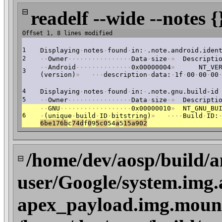
⊟
readelf --wide --notes {
Offset 1, 8 lines modified
1
Displaying
·
notes
·
found
·
in:
·
.note.android.iden
2
·
·
Owner
·
·
·
·
·
·
·
·
·
·
·
·
·
·
·
·
Data
·
size
·
»
Descriptio
·
·
Android
·
·
·
·
·
·
·
·
·
·
·
·
·
·
0x00000004
»
NT_VERS
3
(version)
»
·
·
·
description
·
data:
·
1f
·
00
·
00
·
00
4
Displaying
·
notes
·
found
·
in:
·
.note.gnu.build-id
5
·
·
Owner
·
·
·
·
·
·
·
·
·
·
·
·
·
·
·
·
Data
·
size
·
»
Descriptio
·
·
GNU
·
·
·
·
·
·
·
·
·
·
·
·
·
·
·
·
·
·
0x00000010
»
NT_GNU_BUI
6
·
(unique
·
build
·
ID
·
bitstring)
»
·
·
·
·
Build
·
ID:
6be176b
c
74d
f
0
9
5c0
54
a
5
1
5a902
/home/dev/aosp/build/a
⊟
user/Google/system.img.
apex_payload.img.mount/