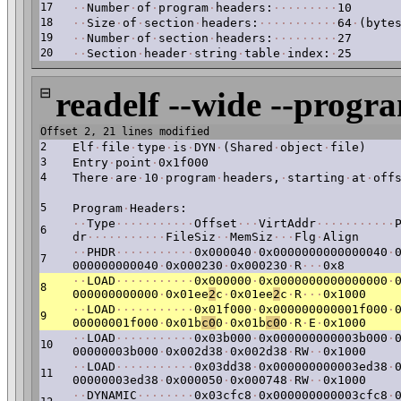
17
·
·
Number
·
of
·
program
·
headers:
·
·
·
·
·
·
·
·
·
10
18
·
·
Size
·
of
·
section
·
headers:
·
·
·
·
·
·
·
·
·
·
·
64
·
(byte
19
·
·
Number
·
of
·
section
·
headers:
·
·
·
·
·
·
·
·
·
27
20
·
·
Section
·
header
·
string
·
table
·
index:
·
25
⊟
readelf --wide --progr
Offset 2, 21 lines modified
2
Elf
·
file
·
type
·
is
·
DYN
·
(Shared
·
object
·
file)
3
Entry
·
point
·
0x1f000
4
There
·
are
·
10
·
program
·
headers,
·
starting
·
at
·
off
5
Program
·
Headers:
·
·
Type
·
·
·
·
·
·
·
·
·
·
·
Offset
·
·
·
VirtAddr
·
·
·
·
·
·
·
·
·
·
·
6
dr
·
·
·
·
·
·
·
·
·
·
·
FileSiz
·
·
MemSiz
·
·
·
Flg
·
Align
·
·
PHDR
·
·
·
·
·
·
·
·
·
·
·
0x000040
·
0x0000000000000040
·
7
000000000040
·
0x000230
·
0x000230
·
R
·
·
·
0x8
·
·
LOAD
·
·
·
·
·
·
·
·
·
·
·
0x000000
·
0x0000000000000000
·
8
000000000000
·
0x01ee
2
c
·
0x01ee
2
c
·
R
·
·
·
0x1000
·
·
LOAD
·
·
·
·
·
·
·
·
·
·
·
0x01f000
·
0x000000000001f000
·
9
00000001f000
·
0x01b
c0
0
·
0x01b
c0
0
·
R
·
E
·
0x1000
·
·
LOAD
·
·
·
·
·
·
·
·
·
·
·
0x03b000
·
0x000000000003b000
·
10
00000003b000
·
0x002d38
·
0x002d38
·
RW
·
·
0x1000
·
·
LOAD
·
·
·
·
·
·
·
·
·
·
·
0x03dd38
·
0x000000000003ed38
·
11
00000003ed38
·
0x000050
·
0x000748
·
RW
·
·
0x1000
·
·
DYNAMIC
·
·
·
·
·
·
·
·
0x03cfc8
·
0x000000000003cfc8
·