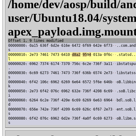
/home/dev/aosp/build/an
user/Ubuntu18.04/system
apex_payload.img.mount
Offset 1, 9 lines modified
00000000:
·
0a15
·
636f
·
6d2e
·
616e
·
6472
·
6f69
·
642e
·
6f73
·
·
..com.and
s
00000010:
·
2e73
·
7461
·
7473
·
6410
·
d8a2
·
95
9
4
·
013a
·
0f6c
·
·
.statsd..
l
00000020:
·
6962
·
7374
·
6174
·
7370
·
756c
·
6c2e
·
736f
·
3a11
·
·
ibstatspu
.
00000030:
·
6c69
·
6273
·
7461
·
7473
·
736f
·
636b
·
6574
·
2e73
·
·
libstatss
s
00000040:
·
6f42
·
106c
·
6962
·
6269
·
6e64
·
6572
·
5f6e
·
646b
·
·
oB.libbin
k
00000050:
·
2e73
·
6f42
·
076c
·
6962
·
632e
·
736f
·
4208
·
6c69
·
·
.soB.libc
i
00000060:
·
6264
·
6c2e
·
736f
·
420e
·
6c69
·
6269
·
6e63
·
6964
·
·
bdl.soB.l
d
00000070:
·
656e
·
742e
·
736f
·
4209
·
6c69
·
626c
·
6f67
·
2e73
·
·
ent.soB.l
s
00000080:
·
6f42
·
076c
·
6962
·
6d2e
·
736f
·
4a0f
·
6c69
·
6273
·
·
oB.libm.s
s