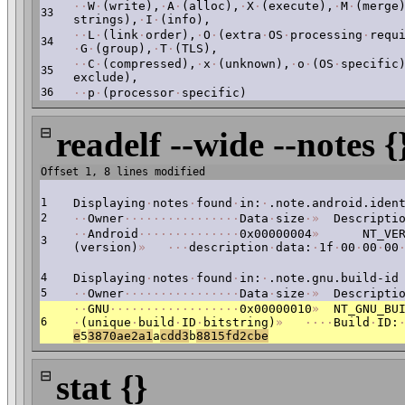
·
·
W
·
(write),
·
A
·
(alloc),
·
X
·
(execute),
·
M
·
(merge
33
strings),
·
I
·
(info),
·
·
L
·
(link
·
order),
·
O
·
(extra
·
OS
·
processing
·
requ
34
·
G
·
(group),
·
T
·
(TLS),
·
·
C
·
(compressed),
·
x
·
(unknown),
·
o
·
(OS
·
specific
35
exclude),
36
·
·
p
·
(processor
·
specific)
⊟
readelf --wide --notes {
Offset 1, 8 lines modified
1
Displaying
·
notes
·
found
·
in:
·
.note.android.iden
2
·
·
Owner
·
·
·
·
·
·
·
·
·
·
·
·
·
·
·
·
Data
·
size
·
»
Descriptio
·
·
Android
·
·
·
·
·
·
·
·
·
·
·
·
·
·
0x00000004
»
NT_VERS
3
(version)
»
·
·
·
description
·
data:
·
1f
·
00
·
00
·
00
4
Displaying
·
notes
·
found
·
in:
·
.note.gnu.build-id
5
·
·
Owner
·
·
·
·
·
·
·
·
·
·
·
·
·
·
·
·
Data
·
size
·
»
Descriptio
·
·
GNU
·
·
·
·
·
·
·
·
·
·
·
·
·
·
·
·
·
·
0x00000010
»
NT_GNU_BUI
6
·
(unique
·
build
·
ID
·
bitstring)
»
·
·
·
·
Build
·
ID:
e
5
3870ae2a1
a
cdd3
b
8815fd2cbe
⊟
stat {}