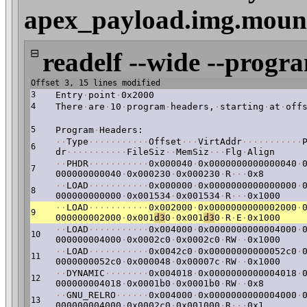
apex_payload.img.mount/
⊟
readelf --wide --progr
Offset 3, 15 lines modified
3
Entry
·
point
·
0x2000
4
There
·
are
·
10
·
program
·
headers,
·
starting
·
at
·
off
5
Program
·
Headers:
·
·
Type
·
·
·
·
·
·
·
·
·
·
·
Offset
·
·
·
VirtAddr
·
·
·
·
·
·
·
·
·
·
·
6
dr
·
·
·
·
·
·
·
·
·
·
·
FileSiz
·
·
MemSiz
·
·
·
Flg
·
Align
·
·
PHDR
·
·
·
·
·
·
·
·
·
·
·
0x000040
·
0x0000000000000040
·
7
000000000040
·
0x000230
·
0x000230
·
R
·
·
·
0x8
·
·
LOAD
·
·
·
·
·
·
·
·
·
·
·
0x000000
·
0x0000000000000000
·
8
000000000000
·
0x001534
·
0x001534
·
R
·
·
·
0x1000
·
·
LOAD
·
·
·
·
·
·
·
·
·
·
·
0x002000
·
0x0000000000002000
·
9
000000002000
·
0x001
d3
0
·
0x001
d3
0
·
R
·
E
·
0x1000
·
·
LOAD
·
·
·
·
·
·
·
·
·
·
·
0x004000
·
0x0000000000004000
·
10
000000004000
·
0x0002c0
·
0x0002c0
·
RW
·
·
0x1000
·
·
LOAD
·
·
·
·
·
·
·
·
·
·
·
0x0042c0
·
0x00000000000052c0
·
11
0000000052c0
·
0x000048
·
0x00007c
·
RW
·
·
0x1000
·
·
DYNAMIC
·
·
·
·
·
·
·
·
0x004018
·
0x0000000000004018
·
12
000000004018
·
0x0001b0
·
0x0001b0
·
RW
·
·
0x8
·
·
GNU_RELRO
·
·
·
·
·
·
0x004000
·
0x0000000000004000
·
13
000000004000
·
0x0002c0
·
0x001000
·
R
·
·
·
0x1