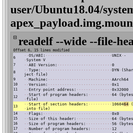
user/Ubuntu18.04/system
apex_payload.img.mount
⊟
readelf --wide --file-he
Offset 6, 15 lines modified
·
·
OS/ABI:
·
·
·
·
·
·
·
·
·
·
·
·
·
·
·
·
·
·
·
·
·
·
·
·
·
·
·
·
UNIX
·
-
6
·
System
·
V
7
·
·
ABI
·
Version:
·
·
·
·
·
·
·
·
·
·
·
·
·
·
·
·
·
·
·
·
·
·
·
0
·
·
Type:
·
·
·
·
·
·
·
·
·
·
·
·
·
·
·
·
·
·
·
·
·
·
·
·
·
·
·
·
·
·
DYN
·
(Sha
8
ject
·
file)
9
·
·
Machine:
·
·
·
·
·
·
·
·
·
·
·
·
·
·
·
·
·
·
·
·
·
·
·
·
·
·
·
AArch64
10
·
·
Version:
·
·
·
·
·
·
·
·
·
·
·
·
·
·
·
·
·
·
·
·
·
·
·
·
·
·
·
0x1
11
·
·
Entry
·
point
·
address:
·
·
·
·
·
·
·
·
·
·
·
·
·
·
·
0x32000
·
·
Start
·
of
·
program
·
headers:
·
·
·
·
·
·
·
·
·
·
64
·
(byte
12
·
file)
·
·
Start
·
of
·
section
·
headers:
·
·
·
·
·
·
·
·
·
·
10604
64
·
13
·
into
·
file)
14
·
·
Flags:
·
·
·
·
·
·
·
·
·
·
·
·
·
·
·
·
·
·
·
·
·
·
·
·
·
·
·
·
·
0x0
15
·
·
Size
·
of
·
this
·
header:
·
·
·
·
·
·
·
·
·
·
·
·
·
·
·
64
·
(byte
16
·
·
Size
·
of
·
program
·
headers:
·
·
·
·
·
·
·
·
·
·
·
56
·
(byte
17
·
·
Number
·
of
·
program
·
headers:
·
·
·
·
·
·
·
·
·
12