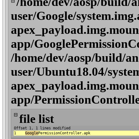
/home/dev/aosp/build/a
⊟
user/Google/system.img.
apex_payload.img.mount
app/GooglePermissionCo
/home/dev/aosp/build/an
user/Ubuntu18.04/syste
apex_payload.img.mount
app/PermissionControll
⊟
file list
Offset 1, 1 lines modified
1
Google
PermissionController.apk