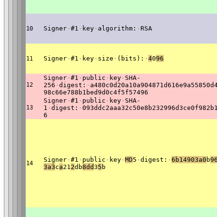
Signer
·
#1
·
key
·
algorithm:
·
RSA
10
Signer
·
#1
·
key
·
size
·
(bits):
·
4
0
96
11
Signer
·
#1
·
public
·
key
·
SHA-
12
256
·
digest:
·
a480c0d20a10a904871d616e9a55850d
98c66e788b1bed9d0c4f5f57496
Signer
·
#1
·
public
·
key
·
SHA-
13
1
·
digest:
·
093ddc2aaa32c50e8b232996d3ce0f982b
6
Signer
·
#1
·
public
·
key
·
MD
5
·
digest:
·
6b14903a0
b
9
14
3a3
c
a
21
2
db
8dd
3
5
b