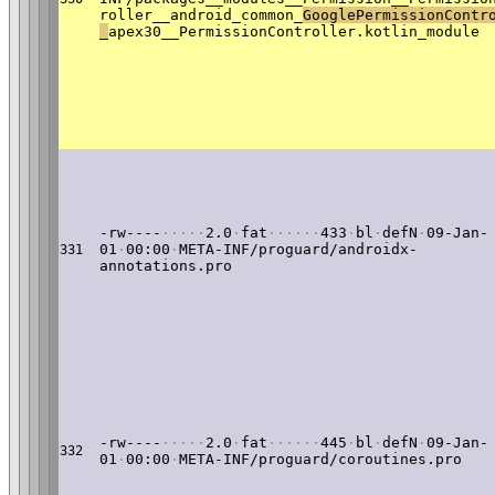
roller__android_common_
GooglePermissionContr
_
apex30__PermissionController.kotlin_module
-rw----
·
·
·
·
·
2.0
·
fat
·
·
·
·
·
·
433
·
bl
·
defN
·
09-Jan-
01
·
00:00
·
META-INF/proguard/androidx-
331
annotations.pro
-rw----
·
·
·
·
·
2.0
·
fat
·
·
·
·
·
·
445
·
bl
·
defN
·
09-Jan-
332
01
·
00:00
·
META-INF/proguard/coroutines.pro