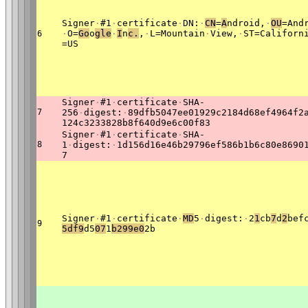
Signer
·
#1
·
certificate
·
DN:
·
CN
=
A
ndroid,
·
OU
=And
·
O=
Go
o
gle
·
I
n
c.
,
·
L=Mountain
·
View,
·
ST=Californ
6
=US
Signer
·
#1
·
certificate
·
SHA-
7
256
·
digest:
·
89dfb5047ee01929c2184d68ef4964f2
124c3233828b8f640d9e6c00f83
Signer
·
#1
·
certificate
·
SHA-
8
1
·
digest:
·
1d156d16e46b29796ef586b1b6c80e8690
7
Signer
·
#1
·
certificate
·
MD
5
·
digest:
·
2
1
cb
7
d
2
bef
9
5df9
d5
07
1
b299e0
2b