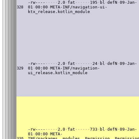
-rw----
·
·
·
·
·
2.0
·
fat
·
·
·
·
·
·
195
·
bl
·
defN
·
09-Jan-
01
·
00:00
·
META-INF/navigation-ui-
328
ktx_release.kotlin_module
-rw----
·
·
·
·
·
2.0
·
fat
·
·
·
·
·
·
·
24
·
bl
·
defN
·
09-Jan-
01
·
00:00
·
META-INF/navigation-
329
ui_release.kotlin_module
-rw----
·
·
·
·
·
2.0
·
fat
·
·
·
·
·
·
733
·
bl
·
defN
·
09-Jan-
01
·
00:00
·
META-
INF/packages__modules__Permission__Permissio
330