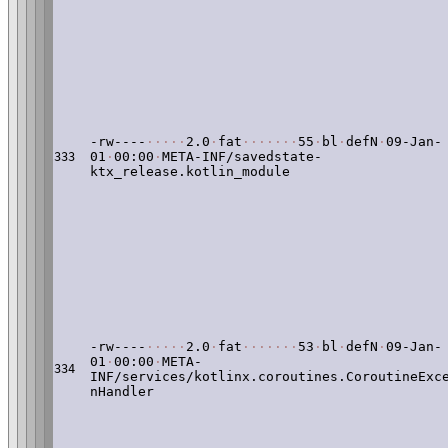
-rw----
·
·
·
·
·
2.0
·
fat
·
·
·
·
·
·
·
55
·
bl
·
defN
·
09-Jan-
01
·
00:00
·
META-INF/savedstate-
333
ktx_release.kotlin_module
-rw----
·
·
·
·
·
2.0
·
fat
·
·
·
·
·
·
·
53
·
bl
·
defN
·
09-Jan-
01
·
00:00
·
META-
334
INF/services/kotlinx.coroutines.CoroutineExc
nHandler