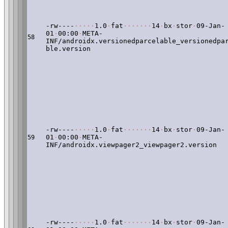
-rw----
·
·
·
·
·
1.0
·
fat
·
·
·
·
·
·
·
14
·
bx
·
stor
·
09-Jan-
01
·
00:00
·
META-
58
INF/androidx.versionedparcelable_versionedpa
ble.version
-rw----
·
·
·
·
·
1.0
·
fat
·
·
·
·
·
·
·
14
·
bx
·
stor
·
09-Jan-
01
·
00:00
·
META-
59
INF/androidx.viewpager2_viewpager2.version
-rw----
·
·
·
·
·
1.0
·
fat
·
·
·
·
·
·
·
14
·
bx
·
stor
·
09-Jan-