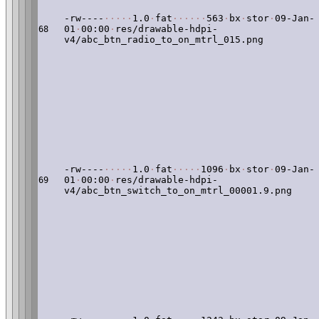
-rw----
·
·
·
·
·
1.0
·
fat
·
·
·
·
·
·
563
·
bx
·
stor
·
09-Jan-
01
·
00:00
·
res/drawable-hdpi-
68
v4/abc_btn_radio_to_on_mtrl_015.png
-rw----
·
·
·
·
·
1.0
·
fat
·
·
·
·
·
1096
·
bx
·
stor
·
09-Jan-
01
·
00:00
·
res/drawable-hdpi-
69
v4/abc_btn_switch_to_on_mtrl_00001.9.png