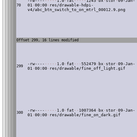
-rw----
·
·
·
·
·
1.0
·
fat
·
·
·
·
·
1243
·
bx
·
stor
·
09-Jan-
01
·
00:00
·
res/drawable-hdpi-
70
v4/abc_btn_switch_to_on_mtrl_00012.9.png
Offset 299, 16 lines modified
-rw----
·
·
·
·
·
1.0
·
fat
·
·
·
552479
·
bx
·
stor
·
09-Jan-
299
01
·
00:00
·
res/drawable/fine_off_light.gif
-rw----
·
·
·
·
·
1.0
·
fat
·
·
1007364
·
bx
·
stor
·
09-Jan-
300
01
·
00:00
·
res/drawable/fine_on_dark.gif