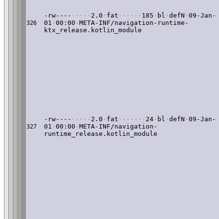
-rw----
·
·
·
·
·
2.0
·
fat
·
·
·
·
·
·
185
·
bl
·
defN
·
09-Jan-
01
·
00:00
·
META-INF/navigation-runtime-
326
ktx_release.kotlin_module
-rw----
·
·
·
·
·
2.0
·
fat
·
·
·
·
·
·
·
24
·
bl
·
defN
·
09-Jan-
01
·
00:00
·
META-INF/navigation-
327
runtime_release.kotlin_module