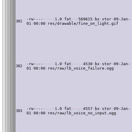
-rw----
·
·
·
·
·
1.0
·
fat
·
·
·
569615
·
bx
·
stor
·
09-Jan-
301
01
·
00:00
·
res/drawable/fine_on_light.gif
-rw----
·
·
·
·
·
1.0
·
fat
·
·
·
·
·
4530
·
bx
·
stor
·
09-Jan-
302
01
·
00:00
·
res/raw/lb_voice_failure.ogg
-rw----
·
·
·
·
·
1.0
·
fat
·
·
·
·
·
4557
·
bx
·
stor
·
09-Jan-
303
01
·
00:00
·
res/raw/lb_voice_no_input.ogg