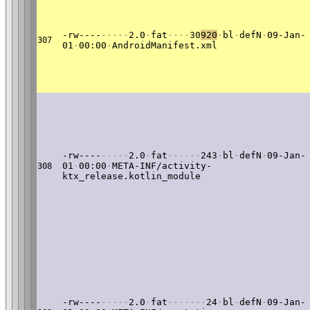
-rw----
·
·
·
·
·
2.0
·
fat
·
·
·
·
30
920
·
bl
·
defN
·
09-Jan-
307
01
·
00:00
·
AndroidManifest.xml
-rw----
·
·
·
·
·
2.0
·
fat
·
·
·
·
·
·
243
·
bl
·
defN
·
09-Jan-
01
·
00:00
·
META-INF/activity-
308
ktx_release.kotlin_module
-rw----
·
·
·
·
·
2.0
·
fat
·
·
·
·
·
·
·
24
·
bl
·
defN
·
09-Jan-