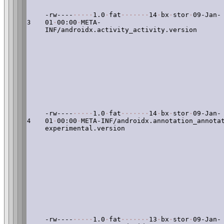
-rw----
·
·
·
·
·
1.0
·
fat
·
·
·
·
·
·
·
14
·
bx
·
stor
·
09-Jan-
01
·
00:00
·
META-
3
INF/androidx.activity_activity.version
-rw----
·
·
·
·
·
1.0
·
fat
·
·
·
·
·
·
·
14
·
bx
·
stor
·
09-Jan-
01
·
00:00
·
META-INF/androidx.annotation_annota
4
experimental.version
-rw----
·
·
·
·
·
1.0
·
fat
·
·
·
·
·
·
·
13
·
bx
·
stor
·
09-Jan-