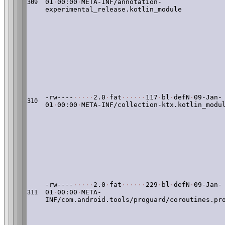
01
·
00:00
·
META-INF/annotation-
309
experimental_release.kotlin_module
-rw----
·
·
·
·
·
2.0
·
fat
·
·
·
·
·
·
117
·
bl
·
defN
·
09-Jan-
310
01
·
00:00
·
META-INF/collection-ktx.kotlin_modu
-rw----
·
·
·
·
·
2.0
·
fat
·
·
·
·
·
·
229
·
bl
·
defN
·
09-Jan-
01
·
00:00
·
META-
311
INF/com.android.tools/proguard/coroutines.pr