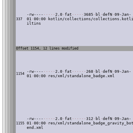
-rw----
·
·
·
·
·
2.0
·
fat
·
·
·
·
·
3685
·
bl
·
defN
·
09-Jan-
01
·
00:00
·
kotlin/collections/collections.kotl
337
iltins
Offset 1154, 12 lines modified
-rw----
·
·
·
·
·
2.0
·
fat
·
·
·
·
·
·
268
·
bl
·
defN
·
09-Jan-
1154
01
·
00:00
·
res/xml/standalone_badge.xml
-rw----
·
·
·
·
·
2.0
·
fat
·
·
·
·
·
·
312
·
bl
·
defN
·
09-Jan-
01
·
00:00
·
res/xml/standalone_badge_gravity_bo
1155
end.xml