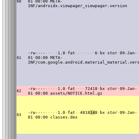
01
·
00:00
·
META-
60
INF/androidx.viewpager_viewpager.version
-rw----
·
·
·
·
·
1.0
·
fat
·
·
·
·
·
·
·
·
6
·
bx
·
stor
·
09-Jan-
01
·
00:00
·
META-
61
INF/com.google.android.material_material.ver
-rw----
·
·
·
·
·
1.0
·
fat
·
·
·
·
72418
·
bx
·
stor
·
09-Jan-
62
01
·
00:00
·
assets/NOTICE.html.gz
-rw----
·
·
·
·
·
1.0
·
fat
·
·
4818
14
8
·
bx
·
stor
·
09-Jan-
63
01
·
00:00
·
classes.dex