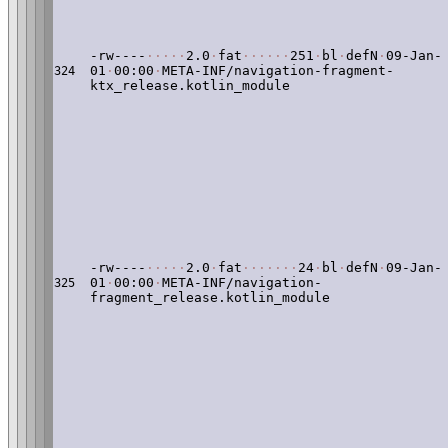
-rw----
·
·
·
·
·
2.0
·
fat
·
·
·
·
·
·
251
·
bl
·
defN
·
09-Jan-
01
·
00:00
·
META-INF/navigation-fragment-
324
ktx_release.kotlin_module
-rw----
·
·
·
·
·
2.0
·
fat
·
·
·
·
·
·
·
24
·
bl
·
defN
·
09-Jan-
01
·
00:00
·
META-INF/navigation-
325
fragment_release.kotlin_module