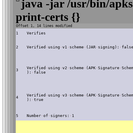
java -jar /usr/bin/apks
print-certs {}
Offset 1, 14 lines modified
Verifies
1
Verified
·
using
·
v1
·
scheme
·
(JAR
·
signing):
·
fals
2
Verified
·
using
·
v2
·
scheme
·
(APK
·
Signature
·
Sche
3
):
·
false
Verified
·
using
·
v3
·
scheme
·
(APK
·
Signature
·
Sche
4
):
·
true
Number
·
of
·
signers:
·
1
5