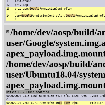
11
lost+found
12
priv-app
13
priv-app/
Google
PermissionController
priv-
14
app/
Google
PermissionController/
Google
PermissionControll
k
/home/dev/aosp/build/a
⊟
user/Google/system.img.
apex_payload.img.mount
/home/dev/aosp/build/an
user/Ubuntu18.04/system
apex_payload.img.mount
Offset 1, 2 lines modified
00000000:
·
0a16
·
636f
·
6d2e
·
616e
·
6472
·
6f69
·
642e
·
7065
·
·
..com.and
e
00000010:
·
726d
·
6973
·
7369
·
6f6e
·
10
c8
·
d195
·
9
4
01
·
·
·
·
·
·
·
rmission.