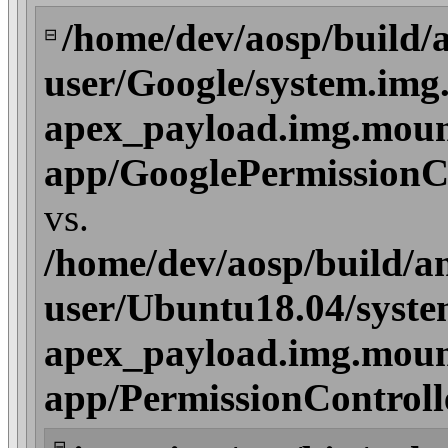
/home/dev/aosp/build/
⊟
user/Google/system.img
apex_payload.img.moun
app/GooglePermissionCo
vs.
/home/dev/aosp/build/a
user/Ubuntu18.04/syste
apex_payload.img.moun
app/PermissionControll
⊟