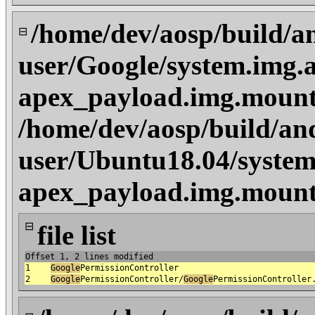
/home/dev/aosp/build/a
⊟
user/Google/system.img.
apex_payload.img.mount
/home/dev/aosp/build/an
user/Ubuntu18.04/system
apex_payload.img.mount
⊟
file list
Offset 1, 2 lines modified
1
Google
PermissionController
2
Google
PermissionController/
Google
PermissionController