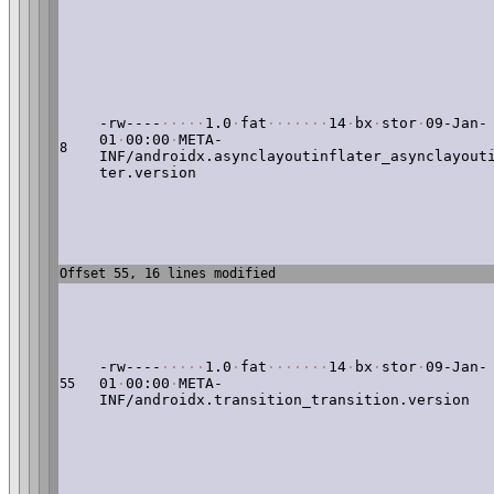
-rw----
·
·
·
·
·
1.0
·
fat
·
·
·
·
·
·
·
14
·
bx
·
stor
·
09-Jan-
01
·
00:00
·
META-
8
INF/androidx.asynclayoutinflater_asynclayout
ter.version
Offset 55, 16 lines modified
-rw----
·
·
·
·
·
1.0
·
fat
·
·
·
·
·
·
·
14
·
bx
·
stor
·
09-Jan-
01
·
00:00
·
META-
55
INF/androidx.transition_transition.version