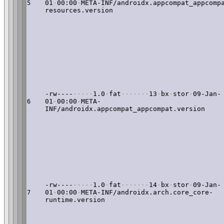
01
·
00:00
·
META-INF/androidx.appcompat_appcomp
5
resources.version
-rw----
·
·
·
·
·
1.0
·
fat
·
·
·
·
·
·
·
13
·
bx
·
stor
·
09-Jan-
01
·
00:00
·
META-
6
INF/androidx.appcompat_appcompat.version
-rw----
·
·
·
·
·
1.0
·
fat
·
·
·
·
·
·
·
14
·
bx
·
stor
·
09-Jan-
01
·
00:00
·
META-INF/androidx.arch.core_core-
7
runtime.version