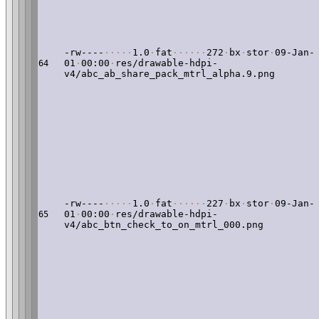
-rw----
·
·
·
·
·
1.0
·
fat
·
·
·
·
·
·
272
·
bx
·
stor
·
09-Jan-
01
·
00:00
·
res/drawable-hdpi-
64
v4/abc_ab_share_pack_mtrl_alpha.9.png
-rw----
·
·
·
·
·
1.0
·
fat
·
·
·
·
·
·
227
·
bx
·
stor
·
09-Jan-
01
·
00:00
·
res/drawable-hdpi-
65
v4/abc_btn_check_to_on_mtrl_000.png