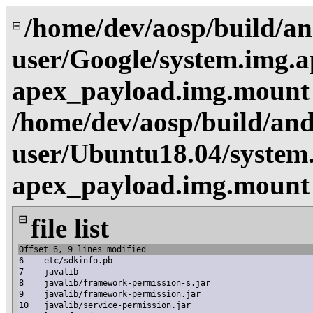
/home/dev/aosp/build/an
⊟
user/Google/system.img.a
apex_payload.img.mount
/home/dev/aosp/build/and
user/Ubuntu18.04/system
apex_payload.img.mount
⊟
file list
Offset 6, 9 lines modified
6
etc/sdkinfo.pb
7
javalib
8
javalib/framework-permission-s.jar
9
javalib/framework-permission.jar
10
javalib/service-permission.jar