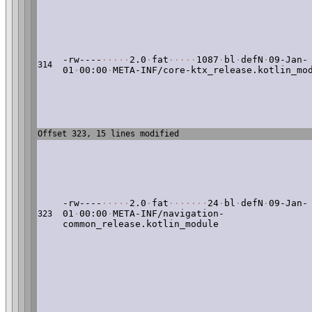
-rw----
·
·
·
·
·
2.0
·
fat
·
·
·
·
·
1087
·
bl
·
defN
·
09-Jan-
314
01
·
00:00
·
META-INF/core-ktx_release.kotlin_mo
Offset 323, 15 lines modified
-rw----
·
·
·
·
·
2.0
·
fat
·
·
·
·
·
·
·
24
·
bl
·
defN
·
09-Jan-
01
·
00:00
·
META-INF/navigation-
323
common_release.kotlin_module