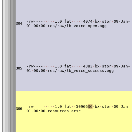
-rw----
·
·
·
·
·
1.0
·
fat
·
·
·
·
·
4074
·
bx
·
stor
·
09-Jan-
304
01
·
00:00
·
res/raw/lb_voice_open.ogg
-rw----
·
·
·
·
·
1.0
·
fat
·
·
·
·
·
4383
·
bx
·
stor
·
09-Jan-
305
01
·
00:00
·
res/raw/lb_voice_success.ogg
-rw----
·
·
·
·
·
1.0
·
fat
·
·
50966
36
·
bx
·
stor
·
09-Jan-
306
01
·
00:00
·
resources.arsc