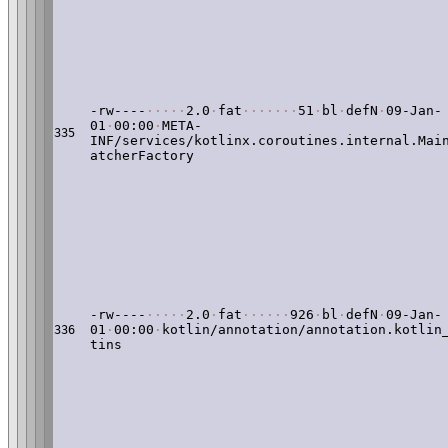
-rw----
·
·
·
·
·
2.0
·
fat
·
·
·
·
·
·
·
51
·
bl
·
defN
·
09-Jan-
01
·
00:00
·
META-
335
INF/services/kotlinx.coroutines.internal.Mai
atcherFactory
-rw----
·
·
·
·
·
2.0
·
fat
·
·
·
·
·
·
926
·
bl
·
defN
·
09-Jan-
01
·
00:00
·
kotlin/annotation/annotation.kotlin
336
tins