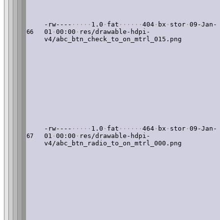
-rw----
·
·
·
·
·
1.0
·
fat
·
·
·
·
·
·
404
·
bx
·
stor
·
09-Jan-
01
·
00:00
·
res/drawable-hdpi-
66
v4/abc_btn_check_to_on_mtrl_015.png
-rw----
·
·
·
·
·
1.0
·
fat
·
·
·
·
·
·
464
·
bx
·
stor
·
09-Jan-
01
·
00:00
·
res/drawable-hdpi-
67
v4/abc_btn_radio_to_on_mtrl_000.png