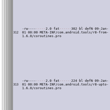
-rw----
·
·
·
·
·
2.0
·
fat
·
·
·
·
·
·
302
·
bl
·
defN
·
09-Jan-
01
·
00:00
·
META-INF/com.android.tools/r8-from-
312
1.6.0/coroutines.pro
-rw----
·
·
·
·
·
2.0
·
fat
·
·
·
·
·
·
224
·
bl
·
defN
·
09-Jan-
01
·
00:00
·
META-INF/com.android.tools/r8-upto-
313
1.6.0/coroutines.pro