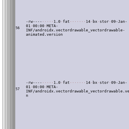
-rw----
·
·
·
·
·
1.0
·
fat
·
·
·
·
·
·
·
14
·
bx
·
stor
·
09-Jan-
01
·
00:00
·
META-
56
INF/androidx.vectordrawable_vectordrawable-
animated.version
-rw----
·
·
·
·
·
1.0
·
fat
·
·
·
·
·
·
·
14
·
bx
·
stor
·
09-Jan-
01
·
00:00
·
META-
57
INF/androidx.vectordrawable_vectordrawable.v
n