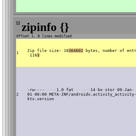
⊟
zipinfo {}
Offset 1, 8 lines modified
Zip
·
file
·
size:
·
18
364602
·
bytes,
·
number
·
of
·
ent
1
·
116
3
-rw----
·
·
·
·
·
1.0
·
fat
·
·
·
·
·
·
·
14
·
bx
·
stor
·
09-Jan-
01
·
00:00
·
META-INF/androidx.activity_activity
2
ktx.version