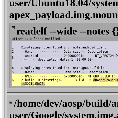
user/Ubuntu18.04/syste
apex_payload.img.moun
⊟
readelf --wide --notes {
Offset 1, 8 lines modified
1
Displaying
·
notes
·
found
·
in:
·
.note.android.ident
2
·
·
Owner
·
·
·
·
·
·
·
·
·
·
·
·
·
·
·
·
Data
·
size
·
»
Description
·
·
Android
·
·
·
·
·
·
·
·
·
·
·
·
·
·
0x00000004
»
NT_VERSION
·
(
3
n)
»
·
·
·
description
·
data:
·
1f
·
00
·
00
·
00
·
4
Displaying
·
notes
·
found
·
in:
·
.note.gnu.build-id
5
·
·
Owner
·
·
·
·
·
·
·
·
·
·
·
·
·
·
·
·
Data
·
size
·
»
Description
·
·
GNU
·
·
·
·
·
·
·
·
·
·
·
·
·
·
·
·
·
·
0x00000010
»
NT_GNU_BUILD_ID
·
6
e
·
build
·
ID
·
bitstring)
»
·
·
·
·
Build
·
ID:
·
d
8
4
eeb92
a
3d
d
2
cc
50
2
f
e
3
5e20a
/home/dev/aosp/build/a
⊟
user/Google/system.img.