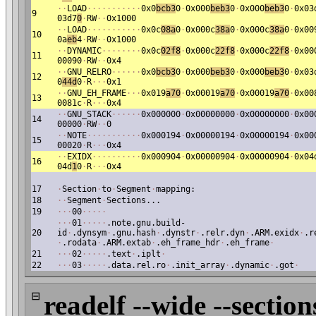
·
·
LOAD
·
·
·
·
·
·
·
·
·
·
·
0x0
bcb3
0
·
0x000
beb3
0
·
0x000
beb3
0
·
0x03
9
03d7
0
·
RW
·
·
0x1000
·
·
LOAD
·
·
·
·
·
·
·
·
·
·
·
0x0c
08a
0
·
0x000c
38a
0
·
0x000c
38a
0
·
0x00
10
0a
eb
4
·
RW
·
·
0x1000
·
·
DYNAMIC
·
·
·
·
·
·
·
·
0x0c
02f8
·
0x000c
22f8
·
0x000c
22f8
·
0x00
11
00090
·
RW
·
·
0x4
·
·
GNU_RELRO
·
·
·
·
·
·
0x0
bcb3
0
·
0x000
beb3
0
·
0x000
beb3
0
·
0x03
12
0
44d
0
·
R
·
·
·
0x1
·
·
GNU_EH_FRAME
·
·
·
0x019
a70
·
0x00019
a70
·
0x00019
a70
·
0x00
13
0081c
·
R
·
·
·
0x4
·
·
GNU_STACK
·
·
·
·
·
·
0x000000
·
0x00000000
·
0x00000000
·
0x00
14
00000
·
RW
·
·
0
·
·
NOTE
·
·
·
·
·
·
·
·
·
·
·
0x000194
·
0x00000194
·
0x00000194
·
0x00
15
00020
·
R
·
·
·
0x4
·
·
EXIDX
·
·
·
·
·
·
·
·
·
·
0x000904
·
0x00000904
·
0x00000904
·
0x04
16
04d
1
0
·
R
·
·
·
0x4
17
·
Section
·
to
·
Segment
·
mapping:
18
·
·
Segment
·
Sections...
19
·
·
·
00
·
·
·
·
·
·
·
·
01
·
·
·
·
·
.note.gnu.build-
20
id
·
.dynsym
·
.gnu.hash
·
.dynstr
·
.relr.dyn
·
.ARM.exidx
·
.r
·
.rodata
·
.ARM.extab
·
.eh_frame_hdr
·
.eh_frame
·
21
·
·
·
02
·
·
·
·
·
.text
·
.iplt
·
22
·
·
·
03
·
·
·
·
·
.data.rel.ro
·
.init_array
·
.dynamic
·
.got
·
⊟
readelf --wide --section