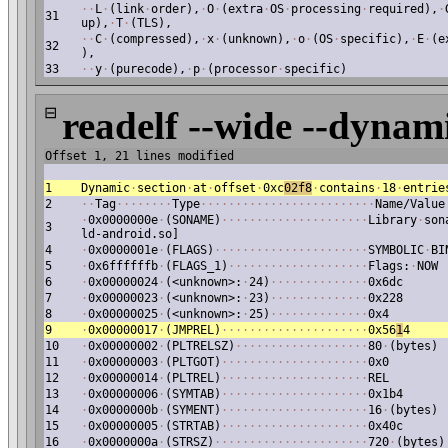
·
·
L
·
(link
·
order),
·
O
·
(extra
·
OS
·
processing
·
required),
·
31
up),
·
T
·
(TLS),
·
·
C
·
(compressed),
·
x
·
(unknown),
·
o
·
(OS
·
specific),
·
E
·
(e
32
),
33
·
·
y
·
(purecode),
·
p
·
(processor
·
specific)
⊟
readelf --wide --dynami
Offset 1, 21 lines modified
1
Dynamic
·
section
·
at
·
offset
·
0xc
02f8
·
contains
·
18
·
entrie
2
·
·
Tag
·
·
·
·
·
·
·
·
Type
·
·
·
·
·
·
·
·
·
·
·
·
·
·
·
·
·
·
·
·
·
·
·
·
·
Name/Value
·
0x0000000e
·
(SONAME)
·
·
·
·
·
·
·
·
·
·
·
·
·
·
·
·
·
·
·
·
·
Library
·
son
3
ld-android.so]
4
·
0x0000001e
·
(FLAGS)
·
·
·
·
·
·
·
·
·
·
·
·
·
·
·
·
·
·
·
·
·
·
SYMBOLIC
·
BI
5
·
0x6ffffffb
·
(FLAGS_1)
·
·
·
·
·
·
·
·
·
·
·
·
·
·
·
·
·
·
·
·
Flags:
·
NOW
6
·
0x00000024
·
(<unknown>:
·
24)
·
·
·
·
·
·
·
·
·
·
·
·
·
·
0x6dc
7
·
0x00000023
·
(<unknown>:
·
23)
·
·
·
·
·
·
·
·
·
·
·
·
·
·
0x228
8
·
0x00000025
·
(<unknown>:
·
25)
·
·
·
·
·
·
·
·
·
·
·
·
·
·
0x4
9
·
0x00000017
·
(JMPREL)
·
·
·
·
·
·
·
·
·
·
·
·
·
·
·
·
·
·
·
·
·
0x56
1
4
10
·
0x00000002
·
(PLTRELSZ)
·
·
·
·
·
·
·
·
·
·
·
·
·
·
·
·
·
·
·
80
·
(bytes)
11
·
0x00000003
·
(PLTGOT)
·
·
·
·
·
·
·
·
·
·
·
·
·
·
·
·
·
·
·
·
·
0x0
12
·
0x00000014
·
(PLTREL)
·
·
·
·
·
·
·
·
·
·
·
·
·
·
·
·
·
·
·
·
·
REL
13
·
0x00000006
·
(SYMTAB)
·
·
·
·
·
·
·
·
·
·
·
·
·
·
·
·
·
·
·
·
·
0x1b4
14
·
0x0000000b
·
(SYMENT)
·
·
·
·
·
·
·
·
·
·
·
·
·
·
·
·
·
·
·
·
·
16
·
(bytes)
15
·
0x00000005
·
(STRTAB)
·
·
·
·
·
·
·
·
·
·
·
·
·
·
·
·
·
·
·
·
·
0x40c
16
·
0x0000000a
·
(STRSZ)
·
·
·
·
·
·
·
·
·
·
·
·
·
·
·
·
·
·
·
·
·
·
720
·
(bytes)