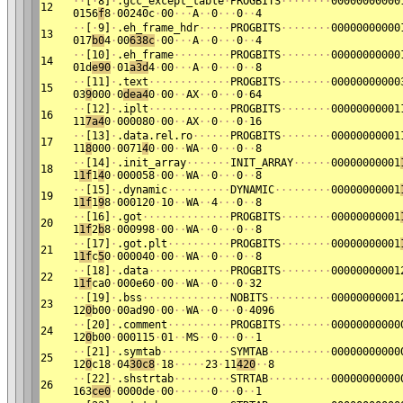
·
·
[
·
8]
·
.gcc_except_table
·
PROGBITS
·
·
·
·
·
·
·
·
00000000000
12
0156
f
8
·
00240c
·
00
·
·
·
A
·
·
0
·
·
·
0
·
·
4
·
·
[
·
9]
·
.eh_frame_hdr
·
·
·
·
·
PROGBITS
·
·
·
·
·
·
·
·
00000000000
13
017
b0
4
·
00
638c
·
00
·
·
·
A
·
·
0
·
·
·
0
·
·
4
·
·
[10]
·
.eh_frame
·
·
·
·
·
·
·
·
·
PROGBITS
·
·
·
·
·
·
·
·
00000000000
14
01d
e90
·
01
a3d
4
·
00
·
·
·
A
·
·
0
·
·
·
0
·
·
8
·
·
[11]
·
.text
·
·
·
·
·
·
·
·
·
·
·
·
·
PROGBITS
·
·
·
·
·
·
·
·
00000000000
15
03
9
000
·
0
dea4
0
·
00
·
·
AX
·
·
0
·
·
·
0
·
64
·
·
[12]
·
.iplt
·
·
·
·
·
·
·
·
·
·
·
·
·
PROGBITS
·
·
·
·
·
·
·
·
00000000001
16
11
7a4
0
·
000080
·
00
·
·
AX
·
·
0
·
·
·
0
·
16
·
·
[13]
·
.data.rel.ro
·
·
·
·
·
·
PROGBITS
·
·
·
·
·
·
·
·
00000000001
17
11
8
000
·
0071
4
0
·
00
·
·
WA
·
·
0
·
·
·
0
·
·
8
·
·
[14]
·
.init_array
·
·
·
·
·
·
·
INIT_ARRAY
·
·
·
·
·
·
00000000001
18
1
1f
1
4
0
·
000058
·
00
·
·
WA
·
·
0
·
·
·
0
·
·
8
·
·
[15]
·
.dynamic
·
·
·
·
·
·
·
·
·
·
DYNAMIC
·
·
·
·
·
·
·
·
·
00000000001
19
1
1f
1
9
8
·
000120
·
10
·
·
WA
·
·
4
·
·
·
0
·
·
8
·
·
[16]
·
.got
·
·
·
·
·
·
·
·
·
·
·
·
·
·
PROGBITS
·
·
·
·
·
·
·
·
00000000001
20
1
1f
2
b
8
·
000998
·
00
·
·
WA
·
·
0
·
·
·
0
·
·
8
·
·
[17]
·
.got.plt
·
·
·
·
·
·
·
·
·
·
PROGBITS
·
·
·
·
·
·
·
·
00000000001
21
1
1f
c
5
0
·
000040
·
00
·
·
WA
·
·
0
·
·
·
0
·
·
8
·
·
[18]
·
.data
·
·
·
·
·
·
·
·
·
·
·
·
·
PROGBITS
·
·
·
·
·
·
·
·
00000000001
22
1
1f
ca0
·
000e60
·
00
·
·
WA
·
·
0
·
·
·
0
·
32
·
·
[19]
·
.bss
·
·
·
·
·
·
·
·
·
·
·
·
·
·
NOBITS
·
·
·
·
·
·
·
·
·
·
00000000001
23
12
0
b00
·
00ad90
·
00
·
·
WA
·
·
0
·
·
·
0
·
4096
·
·
[20]
·
.comment
·
·
·
·
·
·
·
·
·
·
PROGBITS
·
·
·
·
·
·
·
·
00000000000
24
12
0
b00
·
000115
·
01
·
·
MS
·
·
0
·
·
·
0
·
·
1
·
·
[21]
·
.symtab
·
·
·
·
·
·
·
·
·
·
·
SYMTAB
·
·
·
·
·
·
·
·
·
·
00000000000
25
12
0
c18
·
04
30c8
·
18
·
·
·
·
·
23
·
11
420
·
·
8
·
·
[22]
·
.shstrtab
·
·
·
·
·
·
·
·
·
STRTAB
·
·
·
·
·
·
·
·
·
·
00000000000
26
163
ce0
·
0000de
·
00
·
·
·
·
·
·
0
·
·
·
0
·
·
1