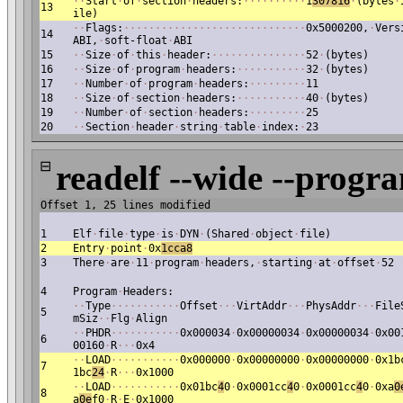
·
·
Start
·
of
·
section
·
headers:
·
·
·
·
·
·
·
·
·
·
1
307816
·
(bytes
·
13
ile)
·
·
Flags:
·
·
·
·
·
·
·
·
·
·
·
·
·
·
·
·
·
·
·
·
·
·
·
·
·
·
·
·
·
0x5000200,
·
Vers
14
ABI,
·
soft-float
·
ABI
15
·
·
Size
·
of
·
this
·
header:
·
·
·
·
·
·
·
·
·
·
·
·
·
·
·
52
·
(bytes)
16
·
·
Size
·
of
·
program
·
headers:
·
·
·
·
·
·
·
·
·
·
·
32
·
(bytes)
17
·
·
Number
·
of
·
program
·
headers:
·
·
·
·
·
·
·
·
·
11
18
·
·
Size
·
of
·
section
·
headers:
·
·
·
·
·
·
·
·
·
·
·
40
·
(bytes)
19
·
·
Number
·
of
·
section
·
headers:
·
·
·
·
·
·
·
·
·
25
20
·
·
Section
·
header
·
string
·
table
·
index:
·
23
⊟
readelf --wide --progr
Offset 1, 25 lines modified
1
Elf
·
file
·
type
·
is
·
DYN
·
(Shared
·
object
·
file)
2
Entry
·
point
·
0x
1cca8
3
There
·
are
·
11
·
program
·
headers,
·
starting
·
at
·
offset
·
52
4
Program
·
Headers:
·
·
Type
·
·
·
·
·
·
·
·
·
·
·
Offset
·
·
·
VirtAddr
·
·
·
PhysAddr
·
·
·
File
5
mSiz
·
·
Flg
·
Align
·
·
PHDR
·
·
·
·
·
·
·
·
·
·
·
0x000034
·
0x00000034
·
0x00000034
·
0x00
6
00160
·
R
·
·
·
0x4
·
·
LOAD
·
·
·
·
·
·
·
·
·
·
·
0x000000
·
0x00000000
·
0x00000000
·
0x1b
7
1bc
24
·
R
·
·
·
0x1000
·
·
LOAD
·
·
·
·
·
·
·
·
·
·
·
0x01bc
4
0
·
0x0001cc
4
0
·
0x0001cc
4
0
·
0xa
0
8
a
0e
f0
·
R
·
E
·
0x1000