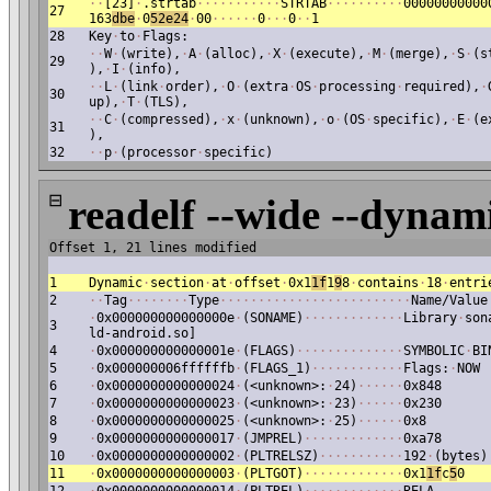
·
·
[23]
·
.strtab
·
·
·
·
·
·
·
·
·
·
·
STRTAB
·
·
·
·
·
·
·
·
·
·
00000000000
27
163
dbe
·
0
52e24
·
00
·
·
·
·
·
·
0
·
·
·
0
·
·
1
28
Key
·
to
·
Flags:
·
·
W
·
(write),
·
A
·
(alloc),
·
X
·
(execute),
·
M
·
(merge),
·
S
·
(s
29
),
·
I
·
(info),
·
·
L
·
(link
·
order),
·
O
·
(extra
·
OS
·
processing
·
required),
·
30
up),
·
T
·
(TLS),
·
·
C
·
(compressed),
·
x
·
(unknown),
·
o
·
(OS
·
specific),
·
E
·
(e
31
),
32
·
·
p
·
(processor
·
specific)
⊟
readelf --wide --dynami
Offset 1, 21 lines modified
1
Dynamic
·
section
·
at
·
offset
·
0x1
1f
1
9
8
·
contains
·
18
·
entri
2
·
·
Tag
·
·
·
·
·
·
·
·
Type
·
·
·
·
·
·
·
·
·
·
·
·
·
·
·
·
·
·
·
·
·
·
·
·
·
Name/Value
·
0x000000000000000e
·
(SONAME)
·
·
·
·
·
·
·
·
·
·
·
·
·
Library
·
son
3
ld-android.so]
4
·
0x000000000000001e
·
(FLAGS)
·
·
·
·
·
·
·
·
·
·
·
·
·
·
SYMBOLIC
·
BI
5
·
0x000000006ffffffb
·
(FLAGS_1)
·
·
·
·
·
·
·
·
·
·
·
·
Flags:
·
NOW
6
·
0x0000000000000024
·
(<unknown>:
·
24)
·
·
·
·
·
·
0x848
7
·
0x0000000000000023
·
(<unknown>:
·
23)
·
·
·
·
·
·
0x230
8
·
0x0000000000000025
·
(<unknown>:
·
25)
·
·
·
·
·
·
0x8
9
·
0x0000000000000017
·
(JMPREL)
·
·
·
·
·
·
·
·
·
·
·
·
·
0xa78
10
·
0x0000000000000002
·
(PLTRELSZ)
·
·
·
·
·
·
·
·
·
·
·
192
·
(bytes)
11
·
0x0000000000000003
·
(PLTGOT)
·
·
·
·
·
·
·
·
·
·
·
·
·
0x1
1f
c
5
0