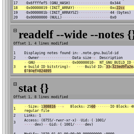
17
·
0x6ffffef5
·
(GNU_HASH)
·
·
·
·
·
·
·
·
·
·
·
·
·
·
·
·
·
·
·
0x344
18
·
0x00000019
·
(INIT_ARRAY)
·
·
·
·
·
·
·
·
·
·
·
·
·
·
·
·
·
0xc
22cc
19
·
0x0000001b
·
(INIT_ARRAYSZ)
·
·
·
·
·
·
·
·
·
·
·
·
·
·
·
44
·
(bytes)
20
·
0x00000000
·
(NULL)
·
·
·
·
·
·
·
·
·
·
·
·
·
·
·
·
·
·
·
·
·
·
·
0x0
⊟
readelf --wide --notes {
Offset 1, 4 lines modified
1
Displaying
·
notes
·
found
·
in:
·
.note.gnu.build-id
2
·
·
Owner
·
·
·
·
·
·
·
·
·
·
·
·
·
·
·
·
Data
·
size
·
»
Description
·
·
GNU
·
·
·
·
·
·
·
·
·
·
·
·
·
·
·
·
·
·
0x00000010
»
NT_GNU_BUILD_ID
·
3
e
·
build
·
ID
·
bitstring)
»
·
·
·
·
Build
·
ID:
·
3
3
c
323ed9fa2e
0
7
4
0
ef
8
024895
⊟
stat {}
Offset 1, 8 lines modified
·
·
Size:
·
1
308816
·
·
·
»
Blocks:
·
25
60
·
·
·
·
·
·
·
IO
·
Block:
·
4
1
regular
·
file
2
Links:
·
1
Access:
·
(0755/-rwxr-xr-x)
·
·
Uid:
·
(
·
1001/
3
·
·
·
·
·
dev)
·
·
·
Gid:
·
(
·
1001/
·
·
·
·
·
dev)