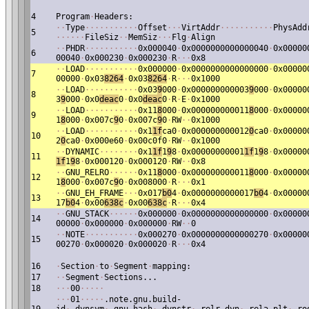
4
Program
·
Headers:
·
·
Type
·
·
·
·
·
·
·
·
·
·
·
Offset
·
·
·
VirtAddr
·
·
·
·
·
·
·
·
·
·
·
PhysAdd
5
·
·
·
·
·
·
FileSiz
·
·
MemSiz
·
·
·
Flg
·
Align
·
·
PHDR
·
·
·
·
·
·
·
·
·
·
·
0x000040
·
0x0000000000000040
·
0x00000
6
00040
·
0x000230
·
0x000230
·
R
·
·
·
0x8
·
·
LOAD
·
·
·
·
·
·
·
·
·
·
·
0x000000
·
0x0000000000000000
·
0x00000
7
00000
·
0x03
8264
·
0x03
8264
·
R
·
·
·
0x1000
·
·
LOAD
·
·
·
·
·
·
·
·
·
·
·
0x03
9
000
·
0x000000000003
9
000
·
0x00000
8
3
9
000
·
0x0
deac
0
·
0x0
deac
0
·
R
·
E
·
0x1000
·
·
LOAD
·
·
·
·
·
·
·
·
·
·
·
0x11
8
000
·
0x000000000011
8
000
·
0x00000
9
1
8
000
·
0x007c
9
0
·
0x007c
9
0
·
RW
·
·
0x1000
·
·
LOAD
·
·
·
·
·
·
·
·
·
·
·
0x1
1f
ca0
·
0x000000000012
0
ca0
·
0x00000
10
2
0
ca0
·
0x000e60
·
0x00c0f0
·
RW
·
·
0x1000
·
·
DYNAMIC
·
·
·
·
·
·
·
·
0x1
1f
1
9
8
·
0x00000000001
1f
1
9
8
·
0x00000
11
1f
1
9
8
·
0x000120
·
0x000120
·
RW
·
·
0x8
·
·
GNU_RELRO
·
·
·
·
·
·
0x11
8
000
·
0x000000000011
8
000
·
0x00000
12
1
8
000
·
0x007c
9
0
·
0x008000
·
R
·
·
·
0x1
·
·
GNU_EH_FRAME
·
·
·
0x017
b0
4
·
0x0000000000017
b0
4
·
0x00000
13
17
b0
4
·
0x00
638c
·
0x00
638c
·
R
·
·
·
0x4
·
·
GNU_STACK
·
·
·
·
·
·
0x000000
·
0x0000000000000000
·
0x00000
14
00000
·
0x000000
·
0x000000
·
RW
·
·
0
·
·
NOTE
·
·
·
·
·
·
·
·
·
·
·
0x000270
·
0x0000000000000270
·
0x00000
15
00270
·
0x000020
·
0x000020
·
R
·
·
·
0x4
16
·
Section
·
to
·
Segment
·
mapping:
17
·
·
Segment
·
Sections...
18
·
·
·
00
·
·
·
·
·
·
·
·
01
·
·
·
·
·
.note.gnu.build-