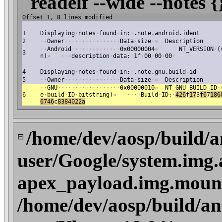
readelf --wide --notes {
Offset 1, 8 lines modified
1
Displaying
·
notes
·
found
·
in:
·
.note.android.ident
2
·
·
Owner
·
·
·
·
·
·
·
·
·
·
·
·
·
·
·
·
Data
·
size
·
»
Description
·
·
Android
·
·
·
·
·
·
·
·
·
·
·
·
·
·
0x00000004
»
NT_VERSION
·
(
3
n)
»
·
·
·
description
·
data:
·
1f
·
00
·
00
·
00
·
4
Displaying
·
notes
·
found
·
in:
·
.note.gnu.build-id
5
·
·
Owner
·
·
·
·
·
·
·
·
·
·
·
·
·
·
·
·
Data
·
size
·
»
Description
·
·
GNU
·
·
·
·
·
·
·
·
·
·
·
·
·
·
·
·
·
·
0x00000010
»
NT_GNU_BUILD_ID
·
6
e
·
build
·
ID
·
bitstring)
»
·
·
·
·
Build
·
ID:
·
426
f
17
3
f6
7
18
6
6746
c
8384022a
/home/dev/aosp/build/a
⊟
user/Google/system.img.
apex_payload.img.moun
/home/dev/aosp/build/an