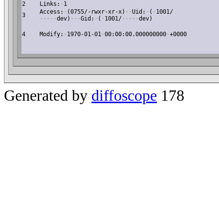
2
Links:
·
1
Access:
·
(0755/-rwxr-xr-x)
·
·
Uid:
·
(
·
1001/
3
·
·
·
·
·
dev)
·
·
·
Gid:
·
(
·
1001/
·
·
·
·
·
dev)
4
Modify:
·
1970-01-01
·
00:00:00.000000000
·
+0000
Generated by
diffoscope
178