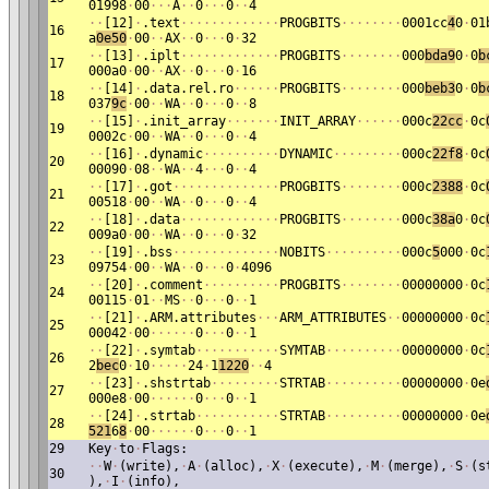
01998
·
00
·
·
·
A
·
·
0
·
·
·
0
·
·
4
·
·
[12]
·
.text
·
·
·
·
·
·
·
·
·
·
·
·
·
PROGBITS
·
·
·
·
·
·
·
·
0001cc
4
0
·
01
16
a
0e50
·
00
·
·
AX
·
·
0
·
·
·
0
·
32
·
·
[13]
·
.iplt
·
·
·
·
·
·
·
·
·
·
·
·
·
PROGBITS
·
·
·
·
·
·
·
·
000
bda9
0
·
0
b
17
000a0
·
00
·
·
AX
·
·
0
·
·
·
0
·
16
·
·
[14]
·
.data.rel.ro
·
·
·
·
·
·
PROGBITS
·
·
·
·
·
·
·
·
000
beb3
0
·
0
b
18
037
9c
·
00
·
·
WA
·
·
0
·
·
·
0
·
·
8
·
·
[15]
·
.init_array
·
·
·
·
·
·
·
INIT_ARRAY
·
·
·
·
·
·
000c
22cc
·
0c
19
0002c
·
00
·
·
WA
·
·
0
·
·
·
0
·
·
4
·
·
[16]
·
.dynamic
·
·
·
·
·
·
·
·
·
·
DYNAMIC
·
·
·
·
·
·
·
·
·
000c
22f8
·
0c
20
00090
·
08
·
·
WA
·
·
4
·
·
·
0
·
·
4
·
·
[17]
·
.got
·
·
·
·
·
·
·
·
·
·
·
·
·
·
PROGBITS
·
·
·
·
·
·
·
·
000c
2388
·
0c
21
00518
·
00
·
·
WA
·
·
0
·
·
·
0
·
·
4
·
·
[18]
·
.data
·
·
·
·
·
·
·
·
·
·
·
·
·
PROGBITS
·
·
·
·
·
·
·
·
000c
38a
0
·
0c
22
009a0
·
00
·
·
WA
·
·
0
·
·
·
0
·
32
·
·
[19]
·
.bss
·
·
·
·
·
·
·
·
·
·
·
·
·
·
NOBITS
·
·
·
·
·
·
·
·
·
·
000c
5
000
·
0c
23
09754
·
00
·
·
WA
·
·
0
·
·
·
0
·
4096
·
·
[20]
·
.comment
·
·
·
·
·
·
·
·
·
·
PROGBITS
·
·
·
·
·
·
·
·
00000000
·
0c
24
00115
·
01
·
·
MS
·
·
0
·
·
·
0
·
·
1
·
·
[21]
·
.ARM.attributes
·
·
·
ARM_ATTRIBUTES
·
·
00000000
·
0c
25
00042
·
00
·
·
·
·
·
·
0
·
·
·
0
·
·
1
·
·
[22]
·
.symtab
·
·
·
·
·
·
·
·
·
·
·
SYMTAB
·
·
·
·
·
·
·
·
·
·
00000000
·
0c
26
2
bec
0
·
10
·
·
·
·
·
24
·
1
1220
·
·
4
·
·
[23]
·
.shstrtab
·
·
·
·
·
·
·
·
·
STRTAB
·
·
·
·
·
·
·
·
·
·
00000000
·
0e
27
000e8
·
00
·
·
·
·
·
·
0
·
·
·
0
·
·
1
·
·
[24]
·
.strtab
·
·
·
·
·
·
·
·
·
·
·
STRTAB
·
·
·
·
·
·
·
·
·
·
00000000
·
0e
28
521
6
8
·
00
·
·
·
·
·
·
0
·
·
·
0
·
·
1
29
Key
·
to
·
Flags:
·
·
W
·
(write),
·
A
·
(alloc),
·
X
·
(execute),
·
M
·
(merge),
·
S
·
(s
30
),
·
I
·
(info),