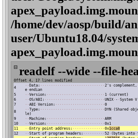
apex_payload.img.mount
/home/dev/aosp/build/an
user/Ubuntu18.04/syste
apex_payload.img.mount
⊟
readelf --wide --file-he
Offset 4, 17 lines modified
·
·
Data:
·
·
·
·
·
·
·
·
·
·
·
·
·
·
·
·
·
·
·
·
·
·
·
·
·
·
·
·
·
·
2's
·
complement,
4
e
·
endian
5
·
·
Version:
·
·
·
·
·
·
·
·
·
·
·
·
·
·
·
·
·
·
·
·
·
·
·
·
·
·
·
1
·
(current)
6
·
·
OS/ABI:
·
·
·
·
·
·
·
·
·
·
·
·
·
·
·
·
·
·
·
·
·
·
·
·
·
·
·
·
UNIX
·
-
·
System
·
V
7
·
·
ABI
·
Version:
·
·
·
·
·
·
·
·
·
·
·
·
·
·
·
·
·
·
·
·
·
·
·
0
·
·
Type:
·
·
·
·
·
·
·
·
·
·
·
·
·
·
·
·
·
·
·
·
·
·
·
·
·
·
·
·
·
·
DYN
·
(Shared
·
obj
8
le)
9
·
·
Machine:
·
·
·
·
·
·
·
·
·
·
·
·
·
·
·
·
·
·
·
·
·
·
·
·
·
·
·
ARM
10
·
·
Version:
·
·
·
·
·
·
·
·
·
·
·
·
·
·
·
·
·
·
·
·
·
·
·
·
·
·
·
0x1
11
·
·
Entry
·
point
·
address:
·
·
·
·
·
·
·
·
·
·
·
·
·
·
·
0x
1cca8
12
·
·
Start
·
of
·
program
·
headers:
·
·
·
·
·
·
·
·
·
·
52
·
(bytes
·
into
·