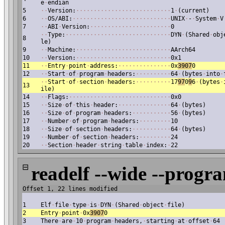
e
·
endian
5
·
·
Version:
·
·
·
·
·
·
·
·
·
·
·
·
·
·
·
·
·
·
·
·
·
·
·
·
·
·
·
1
·
(current)
6
·
·
OS/ABI:
·
·
·
·
·
·
·
·
·
·
·
·
·
·
·
·
·
·
·
·
·
·
·
·
·
·
·
·
UNIX
·
-
·
System
·
V
7
·
·
ABI
·
Version:
·
·
·
·
·
·
·
·
·
·
·
·
·
·
·
·
·
·
·
·
·
·
·
0
·
·
Type:
·
·
·
·
·
·
·
·
·
·
·
·
·
·
·
·
·
·
·
·
·
·
·
·
·
·
·
·
·
·
DYN
·
(Shared
·
obj
8
le)
9
·
·
Machine:
·
·
·
·
·
·
·
·
·
·
·
·
·
·
·
·
·
·
·
·
·
·
·
·
·
·
·
AArch64
10
·
·
Version:
·
·
·
·
·
·
·
·
·
·
·
·
·
·
·
·
·
·
·
·
·
·
·
·
·
·
·
0x1
11
·
·
Entry
·
point
·
address:
·
·
·
·
·
·
·
·
·
·
·
·
·
·
·
0x
3907
0
12
·
·
Start
·
of
·
program
·
headers:
·
·
·
·
·
·
·
·
·
·
64
·
(bytes
·
into
·
·
·
Start
·
of
·
section
·
headers:
·
·
·
·
·
·
·
·
·
·
17
97
0
9
6
·
(bytes
·
13
ile)
14
·
·
Flags:
·
·
·
·
·
·
·
·
·
·
·
·
·
·
·
·
·
·
·
·
·
·
·
·
·
·
·
·
·
0x0
15
·
·
Size
·
of
·
this
·
header:
·
·
·
·
·
·
·
·
·
·
·
·
·
·
·
64
·
(bytes)
16
·
·
Size
·
of
·
program
·
headers:
·
·
·
·
·
·
·
·
·
·
·
56
·
(bytes)
17
·
·
Number
·
of
·
program
·
headers:
·
·
·
·
·
·
·
·
·
10
18
·
·
Size
·
of
·
section
·
headers:
·
·
·
·
·
·
·
·
·
·
·
64
·
(bytes)
19
·
·
Number
·
of
·
section
·
headers:
·
·
·
·
·
·
·
·
·
24
20
·
·
Section
·
header
·
string
·
table
·
index:
·
22
⊟
readelf --wide --progr
Offset 1, 22 lines modified
1
Elf
·
file
·
type
·
is
·
DYN
·
(Shared
·
object
·
file)
2
Entry
·
point
·
0x
3907
0
3
There
·
are
·
10
·
program
·
headers,
·
starting
·
at
·
offset
·
64