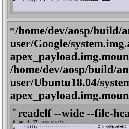
4
Modify:
·
1970-01-01
·
00:00:00.000000000
·
+0000
/home/dev/aosp/build/a
⊟
user/Google/system.img.
apex_payload.img.mount
/home/dev/aosp/build/an
user/Ubuntu18.04/syste
apex_payload.img.mount
⊟
readelf --wide --file-he
Offset 4, 17 lines modified
·
·
Data:
·
·
·
·
·
·
·
·
·
·
·
·
·
·
·
·
·
·
·
·
·
·
·
·
·
·
·
·
·
·
2's
·
complement,
4