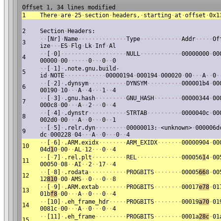
Offset 1, 34 lines modified
1
There
·
are
·
25
·
section
·
headers,
·
starting
·
at
·
offset
·
0x1
2
Section
·
Headers:
·
·
[Nr]
·
Name
·
·
·
·
·
·
·
·
·
·
·
·
·
·
Type
·
·
·
·
·
·
·
·
·
·
·
·
Addr
·
·
·
·
·
Of
3
ize
·
·
·
ES
·
Flg
·
Lk
·
Inf
·
Al
·
·
[
·
0]
·
·
·
·
·
·
·
·
·
·
·
·
·
·
·
·
·
·
·
NULL
·
·
·
·
·
·
·
·
·
·
·
·
00000000
·
00
4
00000
·
00
·
·
·
·
·
·
0
·
·
·
0
·
·
0
·
·
[
·
1]
·
.note.gnu.build-
5
id
·
NOTE
·
·
·
·
·
·
·
·
·
·
·
·
00000194
·
000194
·
000020
·
00
·
·
·
A
·
·
0
·
·
·
[
·
2]
·
.dynsym
·
·
·
·
·
·
·
·
·
·
·
DYNSYM
·
·
·
·
·
·
·
·
·
·
000001b4
·
00
6
00190
·
10
·
·
·
A
·
·
4
·
·
·
1
·
·
4
·
·
[
·
3]
·
.gnu.hash
·
·
·
·
·
·
·
·
·
GNU_HASH
·
·
·
·
·
·
·
·
00000344
·
00
7
000c8
·
00
·
·
·
A
·
·
2
·
·
·
0
·
·
4
·
·
[
·
4]
·
.dynstr
·
·
·
·
·
·
·
·
·
·
·
STRTAB
·
·
·
·
·
·
·
·
·
·
0000040c
·
00
8
002d0
·
00
·
·
·
A
·
·
0
·
·
·
0
·
·
1
·
·
[
·
5]
·
.relr.dyn
·
·
·
·
·
·
·
·
·
00000013:
·
<unknown>
·
000006d
9
dc
·
000228
·
04
·
·
·
A
·
·
0
·
·
·
0
·
·
4
·
·
[
·
6]
·
.ARM.exidx
·
·
·
·
·
·
·
·
ARM_EXIDX
·
·
·
·
·
·
·
00000904
·
00
10
04d
1
0
·
00
·
·
AL
·
12
·
·
·
0
·
·
4
·
·
[
·
7]
·
.rel.plt
·
·
·
·
·
·
·
·
·
·
REL
·
·
·
·
·
·
·
·
·
·
·
·
·
000056
1
4
·
00
11
00050
·
08
·
·
AI
·
·
2
·
·
17
·
·
4
·
·
[
·
8]
·
.rodata
·
·
·
·
·
·
·
·
·
·
·
PROGBITS
·
·
·
·
·
·
·
·
00005
66
8
·
00
12
12
810
·
00
·
AMS
·
·
0
·
·
·
0
·
·
8
·
·
[
·
9]
·
.ARM.extab
·
·
·
·
·
·
·
·
PROGBITS
·
·
·
·
·
·
·
·
00017
e78
·
01
13
01b
f8
·
00
·
·
·
A
·
·
0
·
·
·
0
·
·
4
·
·
[10]
·
.eh_frame_hdr
·
·
·
·
·
PROGBITS
·
·
·
·
·
·
·
·
00019
a70
·
01
14
0081c
·
00
·
·
·
A
·
·
0
·
·
·
0
·
·
4
·
·
[11]
·
.eh_frame
·
·
·
·
·
·
·
·
·
PROGBITS
·
·
·
·
·
·
·
·
0001a
28c
·
01
15