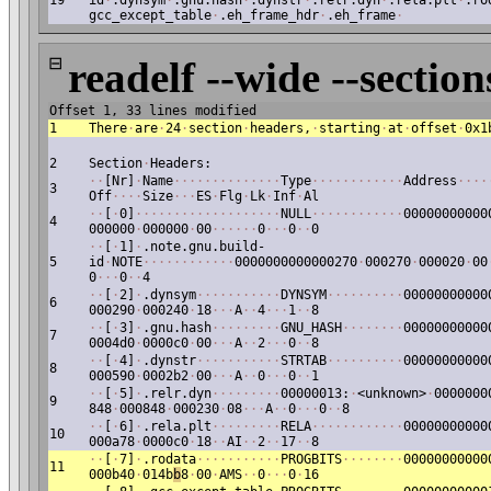
19
id
·
.dynsym
·
.gnu.hash
·
.dynstr
·
.relr.dyn
·
.rela.plt
·
.ro
gcc_except_table
·
.eh_frame_hdr
·
.eh_frame
·
⊟
readelf --wide --section
Offset 1, 33 lines modified
1
There
·
are
·
24
·
section
·
headers,
·
starting
·
at
·
offset
·
0x1
2
Section
·
Headers:
·
·
[Nr]
·
Name
·
·
·
·
·
·
·
·
·
·
·
·
·
·
Type
·
·
·
·
·
·
·
·
·
·
·
·
Address
·
·
·
·
3
Off
·
·
·
·
Size
·
·
·
ES
·
Flg
·
Lk
·
Inf
·
Al
·
·
[
·
0]
·
·
·
·
·
·
·
·
·
·
·
·
·
·
·
·
·
·
·
NULL
·
·
·
·
·
·
·
·
·
·
·
·
00000000000
4
000000
·
000000
·
00
·
·
·
·
·
·
0
·
·
·
0
·
·
0
·
·
[
·
1]
·
.note.gnu.build-
5
id
·
NOTE
·
·
·
·
·
·
·
·
·
·
·
·
0000000000000270
·
000270
·
000020
·
00
0
·
·
·
0
·
·
4
·
·
[
·
2]
·
.dynsym
·
·
·
·
·
·
·
·
·
·
·
DYNSYM
·
·
·
·
·
·
·
·
·
·
00000000000
6
000290
·
000240
·
18
·
·
·
A
·
·
4
·
·
·
1
·
·
8
·
·
[
·
3]
·
.gnu.hash
·
·
·
·
·
·
·
·
·
GNU_HASH
·
·
·
·
·
·
·
·
00000000000
7
0004d0
·
0000c0
·
00
·
·
·
A
·
·
2
·
·
·
0
·
·
8
·
·
[
·
4]
·
.dynstr
·
·
·
·
·
·
·
·
·
·
·
STRTAB
·
·
·
·
·
·
·
·
·
·
00000000000
8
000590
·
0002b2
·
00
·
·
·
A
·
·
0
·
·
·
0
·
·
1
·
·
[
·
5]
·
.relr.dyn
·
·
·
·
·
·
·
·
·
00000013:
·
<unknown>
·
0000000
9
848
·
000848
·
000230
·
08
·
·
·
A
·
·
0
·
·
·
0
·
·
8
·
·
[
·
6]
·
.rela.plt
·
·
·
·
·
·
·
·
·
RELA
·
·
·
·
·
·
·
·
·
·
·
·
00000000000
10
000a78
·
0000c0
·
18
·
·
AI
·
·
2
·
·
17
·
·
8
·
·
[
·
7]
·
.rodata
·
·
·
·
·
·
·
·
·
·
·
PROGBITS
·
·
·
·
·
·
·
·
00000000000
11
000b40
·
014b
b
8
·
00
·
AMS
·
·
0
·
·
·
0
·
16