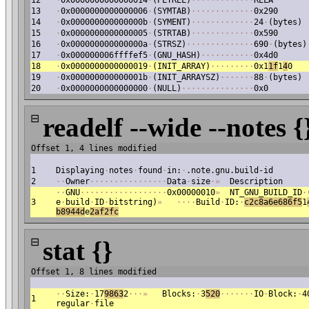
12
·
0x0000000000000014
·
(PLTREL)
·
·
·
·
·
·
·
·
·
·
·
·
·
RELA
13
·
0x0000000000000006
·
(SYMTAB)
·
·
·
·
·
·
·
·
·
·
·
·
·
0x290
14
·
0x000000000000000b
·
(SYMENT)
·
·
·
·
·
·
·
·
·
·
·
·
·
24
·
(bytes)
15
·
0x0000000000000005
·
(STRTAB)
·
·
·
·
·
·
·
·
·
·
·
·
·
0x590
16
·
0x000000000000000a
·
(STRSZ)
·
·
·
·
·
·
·
·
·
·
·
·
·
·
690
·
(bytes)
17
·
0x000000006ffffef5
·
(GNU_HASH)
·
·
·
·
·
·
·
·
·
·
·
0x4d0
18
·
0x0000000000000019
·
(INIT_ARRAY)
·
·
·
·
·
·
·
·
·
0x1
1f
1
4
0
19
·
0x000000000000001b
·
(INIT_ARRAYSZ)
·
·
·
·
·
·
·
88
·
(bytes)
20
·
0x0000000000000000
·
(NULL)
·
·
·
·
·
·
·
·
·
·
·
·
·
·
·
0x0
⊟
readelf --wide --notes {
Offset 1, 4 lines modified
1
Displaying
·
notes
·
found
·
in:
·
.note.gnu.build-id
2
·
·
Owner
·
·
·
·
·
·
·
·
·
·
·
·
·
·
·
·
Data
·
size
·
»
Description
·
·
GNU
·
·
·
·
·
·
·
·
·
·
·
·
·
·
·
·
·
·
0x00000010
»
NT_GNU_BUILD_ID
·
3
e
·
build
·
ID
·
bitstring)
»
·
·
·
·
Build
·
ID:
·
c2c8a6e686f5
1
b8944d
e
2af2fc
⊟
stat {}
Offset 1, 8 lines modified
·
·
Size:
·
17
9863
2
·
·
·
»
Blocks:
·
3
520
·
·
·
·
·
·
·
IO
·
Block:
·
4
1
regular
·
file