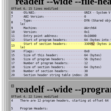
readelf --wide --file-he
Offset 6, 15 lines modified
6
·
·
OS/ABI:
·
·
·
·
·
·
·
·
·
·
·
·
·
·
·
·
·
·
·
·
·
·
·
·
·
·
·
·
UNIX
·
-
·
System
·
V
7
·
·
ABI
·
Version:
·
·
·
·
·
·
·
·
·
·
·
·
·
·
·
·
·
·
·
·
·
·
·
0
·
·
Type:
·
·
·
·
·
·
·
·
·
·
·
·
·
·
·
·
·
·
·
·
·
·
·
·
·
·
·
·
·
·
DYN
·
(Shared
·
obj
8
le)
9
·
·
Machine:
·
·
·
·
·
·
·
·
·
·
·
·
·
·
·
·
·
·
·
·
·
·
·
·
·
·
·
AArch64
10
·
·
Version:
·
·
·
·
·
·
·
·
·
·
·
·
·
·
·
·
·
·
·
·
·
·
·
·
·
·
·
0x1
11
·
·
Entry
·
point
·
address:
·
·
·
·
·
·
·
·
·
·
·
·
·
·
·
0x10000
12
·
·
Start
·
of
·
program
·
headers:
·
·
·
·
·
·
·
·
·
·
64
·
(bytes
·
into
·
·
·
Start
·
of
·
section
·
headers:
·
·
·
·
·
·
·
·
·
·
3309
92
·
(bytes
·
i
13
le)
14
·
·
Flags:
·
·
·
·
·
·
·
·
·
·
·
·
·
·
·
·
·
·
·
·
·
·
·
·
·
·
·
·
·
0x0
15
·
·
Size
·
of
·
this
·
header:
·
·
·
·
·
·
·
·
·
·
·
·
·
·
·
64
·
(bytes)
16
·
·
Size
·
of
·
program
·
headers:
·
·
·
·
·
·
·
·
·
·
·
56
·
(bytes)
17
·
·
Number
·
of
·
program
·
headers:
·
·
·
·
·
·
·
·
·
12
18
·
·
Size
·
of
·
section
·
headers:
·
·
·
·
·
·
·
·
·
·
·
64
·
(bytes)
19
·
·
Number
·
of
·
section
·
headers:
·
·
·
·
·
·
·
·
·
30
20
·
·
Section
·
header
·
string
·
table
·
index:
·
28
⊟
readelf --wide --progr
Offset 4, 22 lines modified
4
There
·
are
·
12
·
program
·
headers,
·
starting
·
at
·
offset
·
64
5
Program
·
Headers: