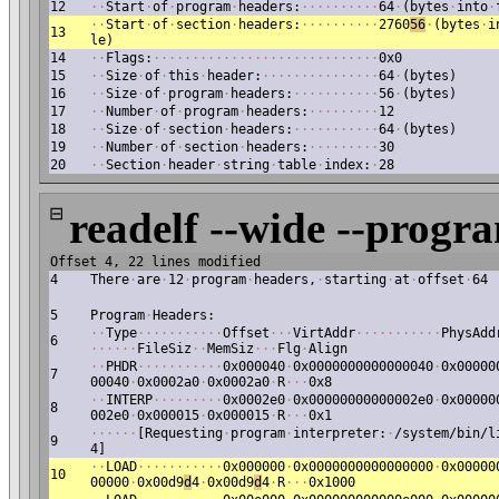
12
·
·
Start
·
of
·
program
·
headers:
·
·
·
·
·
·
·
·
·
·
64
·
(bytes
·
into
·
·
·
Start
·
of
·
section
·
headers:
·
·
·
·
·
·
·
·
·
·
2760
56
·
(bytes
·
i
13
le)
14
·
·
Flags:
·
·
·
·
·
·
·
·
·
·
·
·
·
·
·
·
·
·
·
·
·
·
·
·
·
·
·
·
·
0x0
15
·
·
Size
·
of
·
this
·
header:
·
·
·
·
·
·
·
·
·
·
·
·
·
·
·
64
·
(bytes)
16
·
·
Size
·
of
·
program
·
headers:
·
·
·
·
·
·
·
·
·
·
·
56
·
(bytes)
17
·
·
Number
·
of
·
program
·
headers:
·
·
·
·
·
·
·
·
·
12
18
·
·
Size
·
of
·
section
·
headers:
·
·
·
·
·
·
·
·
·
·
·
64
·
(bytes)
19
·
·
Number
·
of
·
section
·
headers:
·
·
·
·
·
·
·
·
·
30
20
·
·
Section
·
header
·
string
·
table
·
index:
·
28
⊟
readelf --wide --progr
Offset 4, 22 lines modified
4
There
·
are
·
12
·
program
·
headers,
·
starting
·
at
·
offset
·
64
5
Program
·
Headers:
·
·
Type
·
·
·
·
·
·
·
·
·
·
·
Offset
·
·
·
VirtAddr
·
·
·
·
·
·
·
·
·
·
·
PhysAdd
6
·
·
·
·
·
·
FileSiz
·
·
MemSiz
·
·
·
Flg
·
Align
·
·
PHDR
·
·
·
·
·
·
·
·
·
·
·
0x000040
·
0x0000000000000040
·
0x00000
7
00040
·
0x0002a0
·
0x0002a0
·
R
·
·
·
0x8
·
·
INTERP
·
·
·
·
·
·
·
·
·
0x0002e0
·
0x00000000000002e0
·
0x00000
8
002e0
·
0x000015
·
0x000015
·
R
·
·
·
0x1
·
·
·
·
·
·
[Requesting
·
program
·
interpreter:
·
/system/bin/l
9
4]
·
·
LOAD
·
·
·
·
·
·
·
·
·
·
·
0x000000
·
0x0000000000000000
·
0x00000
10
00000
·
0x00d9
d
4
·
0x00d9
d
4
·
R
·
·
·
0x1000