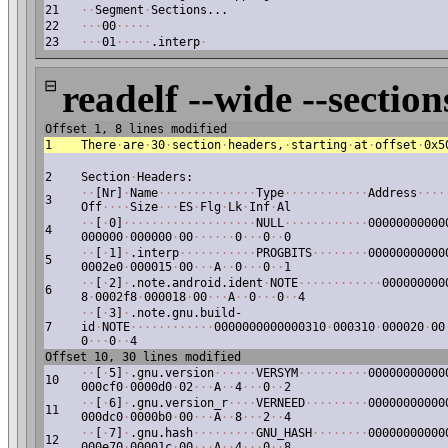
21
·
·
Segment
·
Sections...
22
·
·
·
00
·
·
·
·
·
23
·
·
·
01
·
·
·
·
·
.interp
·
⊟
readelf --wide --section
Offset 1, 8 lines modified
1
There
·
are
·
30
·
section
·
headers,
·
starting
·
at
·
offset
·
0x5
2
Section
·
Headers:
·
·
[Nr]
·
Name
·
·
·
·
·
·
·
·
·
·
·
·
·
·
Type
·
·
·
·
·
·
·
·
·
·
·
·
Address
·
·
·
·
3
Off
·
·
·
·
Size
·
·
·
ES
·
Flg
·
Lk
·
Inf
·
Al
·
·
[
·
0]
·
·
·
·
·
·
·
·
·
·
·
·
·
·
·
·
·
·
·
NULL
·
·
·
·
·
·
·
·
·
·
·
·
00000000000
4
000000
·
000000
·
00
·
·
·
·
·
·
0
·
·
·
0
·
·
0
·
·
[
·
1]
·
.interp
·
·
·
·
·
·
·
·
·
·
·
PROGBITS
·
·
·
·
·
·
·
·
00000000000
5
0002e0
·
000015
·
00
·
·
·
A
·
·
0
·
·
·
0
·
·
1
·
·
[
·
2]
·
.note.android.ident
·
NOTE
·
·
·
·
·
·
·
·
·
·
·
·
000000000
6
8
·
0002f8
·
000018
·
00
·
·
·
A
·
·
0
·
·
·
0
·
·
4
·
·
[
·
3]
·
.note.gnu.build-
7
id
·
NOTE
·
·
·
·
·
·
·
·
·
·
·
·
0000000000000310
·
000310
·
000020
·
00
0
·
·
·
0
·
·
4
Offset 10, 30 lines modified
·
·
[
·
5]
·
.gnu.version
·
·
·
·
·
·
VERSYM
·
·
·
·
·
·
·
·
·
·
00000000000
10
000cf0
·
0000d0
·
02
·
·
·
A
·
·
4
·
·
·
0
·
·
2
·
·
[
·
6]
·
.gnu.version_r
·
·
·
·
VERNEED
·
·
·
·
·
·
·
·
·
00000000000
11
000dc0
·
0000b0
·
00
·
·
·
A
·
·
8
·
·
·
2
·
·
4
·
·
[
·
7]
·
.gnu.hash
·
·
·
·
·
·
·
·
·
GNU_HASH
·
·
·
·
·
·
·
·
00000000000
12
000e70
·
00001c
·
00
·
·
·
A
·
·
4
·
·
·
0
·
·
8