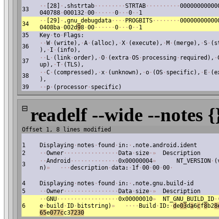
·
·
[28]
·
.shstrtab
·
·
·
·
·
·
·
·
·
STRTAB
·
·
·
·
·
·
·
·
·
·
00000000000
33
040788
·
000132
·
00
·
·
·
·
·
·
0
·
·
·
0
·
·
1
·
·
[29]
·
.gnu_debugdata
·
·
·
·
PROGBITS
·
·
·
·
·
·
·
·
00000000000
34
0408ba
·
002d
9
8
·
00
·
·
·
·
·
·
0
·
·
·
0
·
·
1
35
Key
·
to
·
Flags:
·
·
W
·
(write),
·
A
·
(alloc),
·
X
·
(execute),
·
M
·
(merge),
·
S
·
(s
36
),
·
I
·
(info),
·
·
L
·
(link
·
order),
·
O
·
(extra
·
OS
·
processing
·
required),
·
37
up),
·
T
·
(TLS),
·
·
C
·
(compressed),
·
x
·
(unknown),
·
o
·
(OS
·
specific),
·
E
·
(e
38
),
39
·
·
p
·
(processor
·
specific)
⊟
readelf --wide --notes {
Offset 1, 8 lines modified
1
Displaying
·
notes
·
found
·
in:
·
.note.android.ident
2
·
·
Owner
·
·
·
·
·
·
·
·
·
·
·
·
·
·
·
·
Data
·
size
·
»
Description
·
·
Android
·
·
·
·
·
·
·
·
·
·
·
·
·
·
0x00000004
»
NT_VERSION
·
(
3
n)
»
·
·
·
description
·
data:
·
1f
·
00
·
00
·
00
·
4
Displaying
·
notes
·
found
·
in:
·
.note.gnu.build-id
5
·
·
Owner
·
·
·
·
·
·
·
·
·
·
·
·
·
·
·
·
Data
·
size
·
»
Description
·
·
GNU
·
·
·
·
·
·
·
·
·
·
·
·
·
·
·
·
·
·
0x00000010
»
NT_GNU_BUILD_ID
·
6
e
·
build
·
ID
·
bitstring)
»
·
·
·
·
Build
·
ID:
·
d
e
03
d
a
6
c
f
8
b2
8
65
e
077
c
c3
7
230