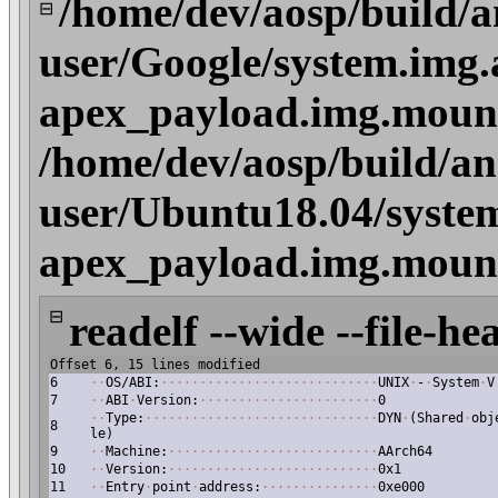
/home/dev/aosp/build/a
⊟
user/Google/system.img.
apex_payload.img.mount
/home/dev/aosp/build/an
user/Ubuntu18.04/syste
apex_payload.img.mount
⊟
readelf --wide --file-he
Offset 6, 15 lines modified
6
·
·
OS/ABI:
·
·
·
·
·
·
·
·
·
·
·
·
·
·
·
·
·
·
·
·
·
·
·
·
·
·
·
·
UNIX
·
-
·
System
·
V
7
·
·
ABI
·
Version:
·
·
·
·
·
·
·
·
·
·
·
·
·
·
·
·
·
·
·
·
·
·
·
0
·
·
Type:
·
·
·
·
·
·
·
·
·
·
·
·
·
·
·
·
·
·
·
·
·
·
·
·
·
·
·
·
·
·
DYN
·
(Shared
·
obj
8
le)
9
·
·
Machine:
·
·
·
·
·
·
·
·
·
·
·
·
·
·
·
·
·
·
·
·
·
·
·
·
·
·
·
AArch64
10
·
·
Version:
·
·
·
·
·
·
·
·
·
·
·
·
·
·
·
·
·
·
·
·
·
·
·
·
·
·
·
0x1
11
·
·
Entry
·
point
·
address:
·
·
·
·
·
·
·
·
·
·
·
·
·
·
·
0xe000