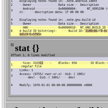
1
Displaying
·
notes
·
found
·
in:
·
.note.android.ident
2
·
·
Owner
·
·
·
·
·
·
·
·
·
·
·
·
·
·
·
·
Data
·
size
·
»
Description
·
·
Android
·
·
·
·
·
·
·
·
·
·
·
·
·
·
0x00000004
»
NT_VERSION
·
(
3
n)
»
·
·
·
description
·
data:
·
1f
·
00
·
00
·
00
·
4
Displaying
·
notes
·
found
·
in:
·
.note.gnu.build-id
5
·
·
Owner
·
·
·
·
·
·
·
·
·
·
·
·
·
·
·
·
Data
·
size
·
»
Description
·
·
GNU
·
·
·
·
·
·
·
·
·
·
·
·
·
·
·
·
·
·
0x00000010
»
NT_GNU_BUILD_ID
·
6
e
·
build
·
ID
·
bitstring)
»
·
·
·
·
Build
·
ID:
·
3
186c06
2f
d
c
9c
bd1c9
3
5
a
5f65
b
⊟
stat {}
Offset 1, 8 lines modified
·
·
Size:
·
3329
12
·
·
·
·
»
Blocks:
·
656
·
·
·
·
·
·
·
·
IO
·
Block:
·
1
·
regular
·
file
2
Links:
·
1
Access:
·
(0755/-rwxr-xr-x)
·
·
Uid:
·
(
·
1001/
3
·
·
·
·
·
dev)
·
·
·
Gid:
·
(
·
1001/
·
·
·
·
·
dev)
4
Modify:
·
1970-01-01
·
00:00:00.000000000
·
+0000