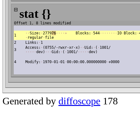
⊟
stat {}
Offset 1, 8 lines modified
·
·
Size:
·
2779
76
·
·
·
·
»
Blocks:
·
544
·
·
·
·
·
·
·
·
IO
·
Block:
·
1
·
regular
·
file
2
Links:
·
1
Access:
·
(0755/-rwxr-xr-x)
·
·
Uid:
·
(
·
1001/
3
·
·
·
·
·
dev)
·
·
·
Gid:
·
(
·
1001/
·
·
·
·
·
dev)
4
Modify:
·
1970-01-01
·
00:00:00.000000000
·
+0000
Generated by
diffoscope
178