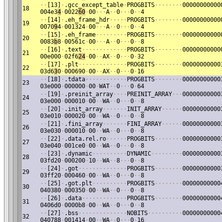
·
·
[13]
·
.gcc_except_table
·
PROGBITS
·
·
·
·
·
·
·
·
00000000000
18
004e3
4
·
0022
60
·
00
·
·
·
A
·
·
0
·
·
·
0
·
·
4
·
·
[14]
·
.eh_frame_hdr
·
·
·
·
·
PROGBITS
·
·
·
·
·
·
·
·
00000000000
19
0070
9
4
·
001324
·
00
·
·
·
A
·
·
0
·
·
·
0
·
·
4
·
·
[15]
·
.eh_frame
·
·
·
·
·
·
·
·
·
PROGBITS
·
·
·
·
·
·
·
·
00000000000
20
0083
b
8
·
00561c
·
00
·
·
·
A
·
·
0
·
·
·
0
·
·
8
·
·
[16]
·
.text
·
·
·
·
·
·
·
·
·
·
·
·
·
PROGBITS
·
·
·
·
·
·
·
·
00000000000
21
00e000
·
02f6
24
·
00
·
·
AX
·
·
0
·
·
·
0
·
32
·
·
[17]
·
.plt
·
·
·
·
·
·
·
·
·
·
·
·
·
·
PROGBITS
·
·
·
·
·
·
·
·
00000000000
22
03d6
3
0
·
000690
·
00
·
·
AX
·
·
0
·
·
·
0
·
16
·
·
[18]
·
.tdata
·
·
·
·
·
·
·
·
·
·
·
·
PROGBITS
·
·
·
·
·
·
·
·
00000000000
23
03e000
·
000000
·
00
·
WAT
·
·
0
·
·
·
0
·
64
·
·
[19]
·
.preinit_array
·
·
·
·
PREINIT_ARRAY
·
·
·
00000000000
24
03e000
·
000010
·
00
·
·
WA
·
·
0
·
·
·
0
·
·
8
·
·
[20]
·
.init_array
·
·
·
·
·
·
·
INIT_ARRAY
·
·
·
·
·
·
00000000000
25
03e010
·
000020
·
00
·
·
WA
·
·
0
·
·
·
0
·
·
8
·
·
[21]
·
.fini_array
·
·
·
·
·
·
·
FINI_ARRAY
·
·
·
·
·
·
00000000000
26
03e030
·
000010
·
00
·
·
WA
·
·
0
·
·
·
0
·
·
8
·
·
[22]
·
.data.rel.ro
·
·
·
·
·
·
PROGBITS
·
·
·
·
·
·
·
·
00000000000
27
03e040
·
001ce0
·
00
·
·
WA
·
·
0
·
·
·
0
·
·
8
·
·
[23]
·
.dynamic
·
·
·
·
·
·
·
·
·
·
DYNAMIC
·
·
·
·
·
·
·
·
·
00000000000
28
03fd20
·
000200
·
10
·
·
WA
·
·
8
·
·
·
0
·
·
8
·
·
[24]
·
.got
·
·
·
·
·
·
·
·
·
·
·
·
·
·
PROGBITS
·
·
·
·
·
·
·
·
00000000000
29
03ff20
·
000460
·
00
·
·
WA
·
·
0
·
·
·
0
·
·
8
·
·
[25]
·
.got.plt
·
·
·
·
·
·
·
·
·
·
PROGBITS
·
·
·
·
·
·
·
·
00000000000
30
040380
·
000350
·
00
·
·
WA
·
·
0
·
·
·
0
·
·
8
·
·
[26]
·
.data
·
·
·
·
·
·
·
·
·
·
·
·
·
PROGBITS
·
·
·
·
·
·
·
·
00000000000
31
0406d0
·
0000b8
·
00
·
·
WA
·
·
0
·
·
·
0
·
·
8
·
·
[27]
·
.bss
·
·
·
·
·
·
·
·
·
·
·
·
·
·
NOBITS
·
·
·
·
·
·
·
·
·
·
00000000000
32
040788
·
001414
·
00
·
·
WA
·
·
0
·
·
·
0
·
16