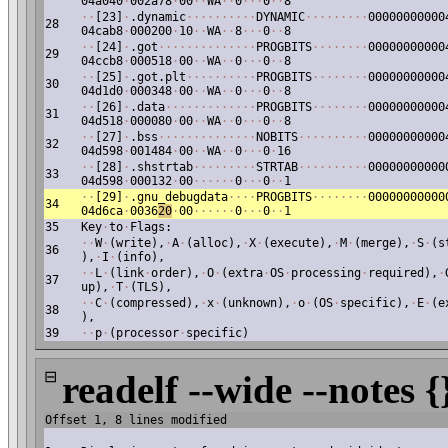
04a040
·
002a78
·
00
·
·
WA
·
·
0
·
·
·
0
·
·
8
·
·
[23]
·
.dynamic
·
·
·
·
·
·
·
·
·
·
DYNAMIC
·
·
·
·
·
·
·
·
·
00000000000
28
04cab8
·
000200
·
10
·
·
WA
·
·
8
·
·
·
0
·
·
8
·
·
[24]
·
.got
·
·
·
·
·
·
·
·
·
·
·
·
·
·
PROGBITS
·
·
·
·
·
·
·
·
00000000000
29
04ccb8
·
000518
·
00
·
·
WA
·
·
0
·
·
·
0
·
·
8
·
·
[25]
·
.got.plt
·
·
·
·
·
·
·
·
·
·
PROGBITS
·
·
·
·
·
·
·
·
00000000000
30
04d1d0
·
000348
·
00
·
·
WA
·
·
0
·
·
·
0
·
·
8
·
·
[26]
·
.data
·
·
·
·
·
·
·
·
·
·
·
·
·
PROGBITS
·
·
·
·
·
·
·
·
00000000000
31
04d518
·
000080
·
00
·
·
WA
·
·
0
·
·
·
0
·
·
8
·
·
[27]
·
.bss
·
·
·
·
·
·
·
·
·
·
·
·
·
·
NOBITS
·
·
·
·
·
·
·
·
·
·
00000000000
32
04d598
·
001484
·
00
·
·
WA
·
·
0
·
·
·
0
·
16
·
·
[28]
·
.shstrtab
·
·
·
·
·
·
·
·
·
STRTAB
·
·
·
·
·
·
·
·
·
·
00000000000
33
04d598
·
000132
·
00
·
·
·
·
·
·
0
·
·
·
0
·
·
1
·
·
[29]
·
.gnu_debugdata
·
·
·
·
PROGBITS
·
·
·
·
·
·
·
·
00000000000
34
04d6ca
·
0036
20
·
00
·
·
·
·
·
·
0
·
·
·
0
·
·
1
35
Key
·
to
·
Flags:
·
·
W
·
(write),
·
A
·
(alloc),
·
X
·
(execute),
·
M
·
(merge),
·
S
·
(s
36
),
·
I
·
(info),
·
·
L
·
(link
·
order),
·
O
·
(extra
·
OS
·
processing
·
required),
·
37
up),
·
T
·
(TLS),
·
·
C
·
(compressed),
·
x
·
(unknown),
·
o
·
(OS
·
specific),
·
E
·
(e
38
),
39
·
·
p
·
(processor
·
specific)
⊟
readelf --wide --notes {
Offset 1, 8 lines modified