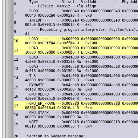
·
·
Type
·
·
·
·
·
·
·
·
·
·
·
Offset
·
·
·
VirtAddr
·
·
·
·
·
·
·
·
·
·
·
PhysAdd
6
·
·
·
·
·
·
FileSiz
·
·
MemSiz
·
·
·
Flg
·
Align
·
·
PHDR
·
·
·
·
·
·
·
·
·
·
·
0x000040
·
0x0000000000000040
·
0x00000
7
00040
·
0x0002a0
·
0x0002a0
·
R
·
·
·
0x8
·
·
INTERP
·
·
·
·
·
·
·
·
·
0x0002e0
·
0x00000000000002e0
·
0x00000
8
002e0
·
0x000015
·
0x000015
·
R
·
·
·
0x1
·
·
·
·
·
·
[Requesting
·
program
·
interpreter:
·
/system/bin/l
9
4]
·
·
LOAD
·
·
·
·
·
·
·
·
·
·
·
0x000000
·
0x0000000000000000
·
0x00000
10
00000
·
0x00ff
a
4
·
0x00ff
a
4
·
R
·
·
·
0x1000
·
·
LOAD
·
·
·
·
·
·
·
·
·
·
·
0x010000
·
0x0000000000010000
·
0x00000
11
10000
·
0x039
0b
0
·
0x039
0b
0
·
R
·
E
·
0x1000
·
·
LOAD
·
·
·
·
·
·
·
·
·
·
·
0x04a000
·
0x000000000004a000
·
0x00000
12
4a000
·
0x003518
·
0x003518
·
RW
·
·
0x1000
·
·
LOAD
·
·
·
·
·
·
·
·
·
·
·
0x04d518
·
0x000000000004e518
·
0x00000
13
4e518
·
0x000080
·
0x00150c
·
RW
·
·
0x1000
·
·
TLS
·
·
·
·
·
·
·
·
·
·
·
·
0x04a000
·
0x000000000004a000
·
0x00000
14
4a000
·
0x000000
·
0x000000
·
R
·
·
·
0x40
·
·
DYNAMIC
·
·
·
·
·
·
·
·
0x04cab8
·
0x000000000004cab8
·
0x00000
15
4cab8
·
0x000200
·
0x000200
·
RW
·
·
0x8
·
·
GNU_RELRO
·
·
·
·
·
·
0x04a000
·
0x000000000004a000
·
0x00000
16
4a000
·
0x003518
·
0x004000
·
R
·
·
·
0x1
·
·
GNU_EH_FRAME
·
·
·
0x0083
30
·
0x00000000000083
30
·
0x00000
17
083
30
·
0x0016a4
·
0x0016a4
·
R
·
·
·
0x4
·
·
GNU_STACK
·
·
·
·
·
·
0x000000
·
0x0000000000000000
·
0x00000
18
00000
·
0x000000
·
0x000000
·
RW
·
·
0
·
·
NOTE
·
·
·
·
·
·
·
·
·
·
·
0x0002f8
·
0x00000000000002f8
·
0x00000
19
002f8
·
0x000038
·
0x000038
·
R
·
·
·
0x4
20
·
Section
·
to
·
Segment
·
mapping: