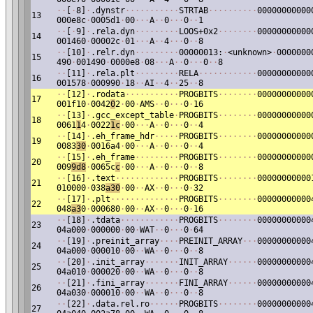
·
·
[
·
8]
·
.dynstr
·
·
·
·
·
·
·
·
·
·
·
STRTAB
·
·
·
·
·
·
·
·
·
·
00000000000
13
000e8c
·
0005d1
·
00
·
·
·
A
·
·
0
·
·
·
0
·
·
1
·
·
[
·
9]
·
.rela.dyn
·
·
·
·
·
·
·
·
·
LOOS+0x2
·
·
·
·
·
·
·
·
00000000000
14
001460
·
00002c
·
01
·
·
·
A
·
·
4
·
·
·
0
·
·
8
·
·
[10]
·
.relr.dyn
·
·
·
·
·
·
·
·
·
00000013:
·
<unknown>
·
0000000
15
490
·
001490
·
0000e8
·
08
·
·
·
A
·
·
0
·
·
·
0
·
·
8
·
·
[11]
·
.rela.plt
·
·
·
·
·
·
·
·
·
RELA
·
·
·
·
·
·
·
·
·
·
·
·
00000000000
16
001578
·
000990
·
18
·
·
AI
·
·
4
·
·
25
·
·
8
·
·
[12]
·
.rodata
·
·
·
·
·
·
·
·
·
·
·
PROGBITS
·
·
·
·
·
·
·
·
00000000000
17
001f10
·
0042
0
2
·
00
·
AMS
·
·
0
·
·
·
0
·
16
·
·
[13]
·
.gcc_except_table
·
PROGBITS
·
·
·
·
·
·
·
·
00000000000
18
0061
1
4
·
0022
1c
·
00
·
·
·
A
·
·
0
·
·
·
0
·
·
4
·
·
[14]
·
.eh_frame_hdr
·
·
·
·
·
PROGBITS
·
·
·
·
·
·
·
·
00000000000
19
0083
30
·
0016a4
·
00
·
·
·
A
·
·
0
·
·
·
0
·
·
4
·
·
[15]
·
.eh_frame
·
·
·
·
·
·
·
·
·
PROGBITS
·
·
·
·
·
·
·
·
00000000000
20
009
9d8
·
0065c
c
·
00
·
·
·
A
·
·
0
·
·
·
0
·
·
8
·
·
[16]
·
.text
·
·
·
·
·
·
·
·
·
·
·
·
·
PROGBITS
·
·
·
·
·
·
·
·
00000000000
21
010000
·
038
a30
·
00
·
·
AX
·
·
0
·
·
·
0
·
32
·
·
[17]
·
.plt
·
·
·
·
·
·
·
·
·
·
·
·
·
·
PROGBITS
·
·
·
·
·
·
·
·
00000000000
22
048
a3
0
·
000680
·
00
·
·
AX
·
·
0
·
·
·
0
·
16
·
·
[18]
·
.tdata
·
·
·
·
·
·
·
·
·
·
·
·
PROGBITS
·
·
·
·
·
·
·
·
00000000000
23
04a000
·
000000
·
00
·
WAT
·
·
0
·
·
·
0
·
64
·
·
[19]
·
.preinit_array
·
·
·
·
PREINIT_ARRAY
·
·
·
00000000000
24
04a000
·
000010
·
00
·
·
WA
·
·
0
·
·
·
0
·
·
8
·
·
[20]
·
.init_array
·
·
·
·
·
·
·
INIT_ARRAY
·
·
·
·
·
·
00000000000
25
04a010
·
000020
·
00
·
·
WA
·
·
0
·
·
·
0
·
·
8
·
·
[21]
·
.fini_array
·
·
·
·
·
·
·
FINI_ARRAY
·
·
·
·
·
·
00000000000
26
04a030
·
000010
·
00
·
·
WA
·
·
0
·
·
·
0
·
·
8
·
·
[22]
·
.data.rel.ro
·
·
·
·
·
·
PROGBITS
·
·
·
·
·
·
·
·
00000000000
27