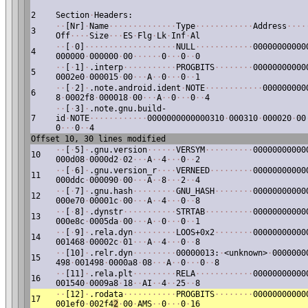
2
Section
·
Headers:
·
·
[Nr]
·
Name
·
·
·
·
·
·
·
·
·
·
·
·
·
·
Type
·
·
·
·
·
·
·
·
·
·
·
·
Address
·
·
·
·
3
Off
·
·
·
·
Size
·
·
·
ES
·
Flg
·
Lk
·
Inf
·
Al
·
·
[
·
0]
·
·
·
·
·
·
·
·
·
·
·
·
·
·
·
·
·
·
·
NULL
·
·
·
·
·
·
·
·
·
·
·
·
00000000000
4
000000
·
000000
·
00
·
·
·
·
·
·
0
·
·
·
0
·
·
0
·
·
[
·
1]
·
.interp
·
·
·
·
·
·
·
·
·
·
·
PROGBITS
·
·
·
·
·
·
·
·
00000000000
5
0002e0
·
000015
·
00
·
·
·
A
·
·
0
·
·
·
0
·
·
1
·
·
[
·
2]
·
.note.android.ident
·
NOTE
·
·
·
·
·
·
·
·
·
·
·
·
000000000
6
8
·
0002f8
·
000018
·
00
·
·
·
A
·
·
0
·
·
·
0
·
·
4
·
·
[
·
3]
·
.note.gnu.build-
7
id
·
NOTE
·
·
·
·
·
·
·
·
·
·
·
·
0000000000000310
·
000310
·
000020
·
00
0
·
·
·
0
·
·
4
Offset 10, 30 lines modified
·
·
[
·
5]
·
.gnu.version
·
·
·
·
·
·
VERSYM
·
·
·
·
·
·
·
·
·
·
00000000000
10
000d08
·
0000d2
·
02
·
·
·
A
·
·
4
·
·
·
0
·
·
2
·
·
[
·
6]
·
.gnu.version_r
·
·
·
·
VERNEED
·
·
·
·
·
·
·
·
·
00000000000
11
000ddc
·
000090
·
00
·
·
·
A
·
·
8
·
·
·
2
·
·
4
·
·
[
·
7]
·
.gnu.hash
·
·
·
·
·
·
·
·
·
GNU_HASH
·
·
·
·
·
·
·
·
00000000000
12
000e70
·
00001c
·
00
·
·
·
A
·
·
4
·
·
·
0
·
·
8
·
·
[
·
8]
·
.dynstr
·
·
·
·
·
·
·
·
·
·
·
STRTAB
·
·
·
·
·
·
·
·
·
·
00000000000
13
000e8c
·
0005da
·
00
·
·
·
A
·
·
0
·
·
·
0
·
·
1
·
·
[
·
9]
·
.rela.dyn
·
·
·
·
·
·
·
·
·
LOOS+0x2
·
·
·
·
·
·
·
·
00000000000
14
001468
·
00002c
·
01
·
·
·
A
·
·
4
·
·
·
0
·
·
8
·
·
[10]
·
.relr.dyn
·
·
·
·
·
·
·
·
·
00000013:
·
<unknown>
·
0000000
15
498
·
001498
·
0000a8
·
08
·
·
·
A
·
·
0
·
·
·
0
·
·
8
·
·
[11]
·
.rela.plt
·
·
·
·
·
·
·
·
·
RELA
·
·
·
·
·
·
·
·
·
·
·
·
00000000000
16
001540
·
0009a8
·
18
·
·
AI
·
·
4
·
·
25
·
·
8
·
·
[12]
·
.rodata
·
·
·
·
·
·
·
·
·
·
·
PROGBITS
·
·
·
·
·
·
·
·
00000000000
17
001ef0
·
002f4
2
·
00
·
AMS
·
·
0
·
·
·
0
·
16