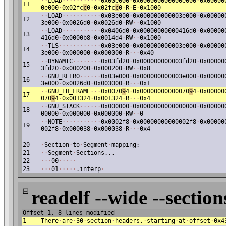
·
·
LOAD
·
·
·
·
·
·
·
·
·
·
·
0x00e000
·
0x000000000000e000
·
0x00000
11
0e000
·
0x02fc
c
0
·
0x02fc
c
0
·
R
·
E
·
0x1000
·
·
LOAD
·
·
·
·
·
·
·
·
·
·
·
0x03e000
·
0x000000000003e000
·
0x00000
12
3e000
·
0x0026d0
·
0x0026d0
·
RW
·
·
0x1000
·
·
LOAD
·
·
·
·
·
·
·
·
·
·
·
0x0406d0
·
0x00000000000416d0
·
0x00000
13
416d0
·
0x0000b8
·
0x0014d4
·
RW
·
·
0x1000
·
·
TLS
·
·
·
·
·
·
·
·
·
·
·
·
0x03e000
·
0x000000000003e000
·
0x00000
14
3e000
·
0x000000
·
0x000000
·
R
·
·
·
0x40
·
·
DYNAMIC
·
·
·
·
·
·
·
·
0x03fd20
·
0x000000000003fd20
·
0x00000
15
3fd20
·
0x000200
·
0x000200
·
RW
·
·
0x8
·
·
GNU_RELRO
·
·
·
·
·
·
0x03e000
·
0x000000000003e000
·
0x00000
16
3e000
·
0x0026d0
·
0x003000
·
R
·
·
·
0x1
·
·
GNU_EH_FRAME
·
·
·
0x0070
9
4
·
0x00000000000070
9
4
·
0x00000
17
070
9
4
·
0x001324
·
0x001324
·
R
·
·
·
0x4
·
·
GNU_STACK
·
·
·
·
·
·
0x000000
·
0x0000000000000000
·
0x00000
18
00000
·
0x000000
·
0x000000
·
RW
·
·
0
·
·
NOTE
·
·
·
·
·
·
·
·
·
·
·
0x0002f8
·
0x00000000000002f8
·
0x00000
19
002f8
·
0x000038
·
0x000038
·
R
·
·
·
0x4
20
·
Section
·
to
·
Segment
·
mapping:
21
·
·
Segment
·
Sections...
22
·
·
·
00
·
·
·
·
·
23
·
·
·
01
·
·
·
·
·
.interp
·
⊟
readelf --wide --section
Offset 1, 8 lines modified
1
There
·
are
·
30
·
section
·
headers,
·
starting
·
at
·
offset
·
0x4