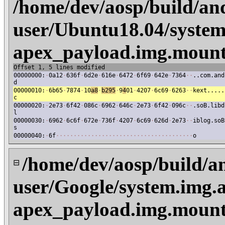
/home/dev/aosp/build/an
user/Ubuntu18.04/system
apex_payload.img.mount
Offset 1, 5 lines modified
00000000:
·
0a12
·
636f
·
6d2e
·
616e
·
6472
·
6f69
·
642e
·
7364
·
·
..com.and
d
00000010:
·
6b65
·
7874
·
10
a8
·
b295
·
9
4
01
·
4207
·
6c69
·
6263
·
·
kext.....
c
00000020:
·
2e73
·
6f42
·
086c
·
6962
·
646c
·
2e73
·
6f42
·
096c
·
·
.soB.libd
l
00000030:
·
6962
·
6c6f
·
672e
·
736f
·
4207
·
6c69
·
626d
·
2e73
·
·
iblog.soB
s
00000040:
·
6f
·
·
·
·
·
·
·
·
·
·
·
·
·
·
·
·
·
·
·
·
·
·
·
·
·
·
·
·
·
·
·
·
·
·
·
·
·
·
·
o
/home/dev/aosp/build/a
⊟
user/Google/system.img.
apex_payload.img.mount