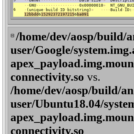
5
·
·
Owner
·
·
·
·
·
·
·
·
·
·
·
·
·
·
·
·
Data
·
size
·
»
Descriptio
·
·
GNU
·
·
·
·
·
·
·
·
·
·
·
·
·
·
·
·
·
·
0x00000010
»
NT_GNU_BUI
6
·
(unique
·
build
·
ID
·
bitstring)
»
·
·
·
·
Build
·
ID:
12bbdd
6
15292372197215
6
ba091
/home/dev/aosp/build/a
⊟
user/Google/system.img.
apex_payload.img.mount/
connectivity.so
vs.
/home/dev/aosp/build/an
user/Ubuntu18.04/system
apex_payload.img.mount/
connectivity.so