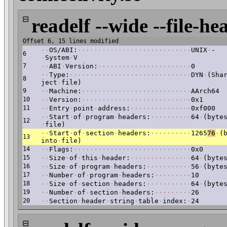
⊟
readelf --wide --file-he
Offset 6, 15 lines modified
·
·
OS/ABI:
·
·
·
·
·
·
·
·
·
·
·
·
·
·
·
·
·
·
·
·
·
·
·
·
·
·
·
·
UNIX
·
-
6
·
System
·
V
7
·
·
ABI
·
Version:
·
·
·
·
·
·
·
·
·
·
·
·
·
·
·
·
·
·
·
·
·
·
·
0
·
·
Type:
·
·
·
·
·
·
·
·
·
·
·
·
·
·
·
·
·
·
·
·
·
·
·
·
·
·
·
·
·
·
DYN
·
(Sha
8
ject
·
file)
9
·
·
Machine:
·
·
·
·
·
·
·
·
·
·
·
·
·
·
·
·
·
·
·
·
·
·
·
·
·
·
·
AArch64
10
·
·
Version:
·
·
·
·
·
·
·
·
·
·
·
·
·
·
·
·
·
·
·
·
·
·
·
·
·
·
·
0x1
11
·
·
Entry
·
point
·
address:
·
·
·
·
·
·
·
·
·
·
·
·
·
·
·
0xf000
·
·
Start
·
of
·
program
·
headers:
·
·
·
·
·
·
·
·
·
·
64
·
(byte
12
·
file)
·
·
Start
·
of
·
section
·
headers:
·
·
·
·
·
·
·
·
·
·
1265
76
·
(
13
into
·
file)
14
·
·
Flags:
·
·
·
·
·
·
·
·
·
·
·
·
·
·
·
·
·
·
·
·
·
·
·
·
·
·
·
·
·
0x0
15
·
·
Size
·
of
·
this
·
header:
·
·
·
·
·
·
·
·
·
·
·
·
·
·
·
64
·
(byte
16
·
·
Size
·
of
·
program
·
headers:
·
·
·
·
·
·
·
·
·
·
·
56
·
(byte
17
·
·
Number
·
of
·
program
·
headers:
·
·
·
·
·
·
·
·
·
10
18
·
·
Size
·
of
·
section
·
headers:
·
·
·
·
·
·
·
·
·
·
·
64
·
(byte
19
·
·
Number
·
of
·
section
·
headers:
·
·
·
·
·
·
·
·
·
26
20
·
·
Section
·
header
·
string
·
table
·
index:
·
24
⊟