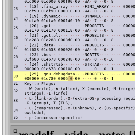
01d000
·
01d000
·
000f90
·
00
·
·
WA
·
·
0
·
·
·
0
·
·
8
·
·
[18]
·
.fini_array
·
·
·
·
·
·
·
FINI_ARRAY
·
·
·
·
·
·
0000
23
01df90
·
01df90
·
000010
·
00
·
·
WA
·
·
0
·
·
·
0
·
·
8
·
·
[19]
·
.dynamic
·
·
·
·
·
·
·
·
·
·
DYNAMIC
·
·
·
·
·
·
·
·
·
0000
24
01dfa0
·
01dfa0
·
0001d0
·
10
·
·
WA
·
·
7
·
·
·
0
·
·
8
·
·
[20]
·
.got
·
·
·
·
·
·
·
·
·
·
·
·
·
·
PROGBITS
·
·
·
·
·
·
·
·
0000
25
01e170
·
01e170
·
000118
·
00
·
·
WA
·
·
0
·
·
·
0
·
·
8
·
·
[21]
·
.got.plt
·
·
·
·
·
·
·
·
·
·
PROGBITS
·
·
·
·
·
·
·
·
0000
26
01e288
·
01e288
·
0003d0
·
00
·
·
WA
·
·
0
·
·
·
0
·
·
8
·
·
[22]
·
.data
·
·
·
·
·
·
·
·
·
·
·
·
·
PROGBITS
·
·
·
·
·
·
·
·
0000
27
01f658
·
01e658
·
000020
·
00
·
·
WA
·
·
0
·
·
·
0
·
·
8
·
·
[23]
·
.bss
·
·
·
·
·
·
·
·
·
·
·
·
·
·
NOBITS
·
·
·
·
·
·
·
·
·
·
0000
28
01f680
·
01e678
·
000248
·
00
·
·
WA
·
·
0
·
·
·
0
·
16
·
·
[24]
·
.shstrtab
·
·
·
·
·
·
·
·
·
STRTAB
·
·
·
·
·
·
·
·
·
·
0000
29
000000
·
01e678
·
000108
·
00
·
·
·
·
·
·
0
·
·
·
0
·
·
1
·
·
[25]
·
.gnu_debugdata
·
·
·
·
PROGBITS
·
·
·
·
·
·
·
·
0000
30
000000
·
01e780
·
0006
f0
·
00
·
·
·
·
·
·
0
·
·
·
0
·
·
1
31
Key
·
to
·
Flags:
·
·
W
·
(write),
·
A
·
(alloc),
·
X
·
(execute),
·
M
·
(merge
32
strings),
·
I
·
(info),
·
·
L
·
(link
·
order),
·
O
·
(extra
·
OS
·
processing
·
requ
33
·
G
·
(group),
·
T
·
(TLS),
·
·
C
·
(compressed),
·
x
·
(unknown),
·
o
·
(OS
·
specific
34
exclude),
35
·
·
p
·
(processor
·
specific)
⊟
readelf --wide --notes {