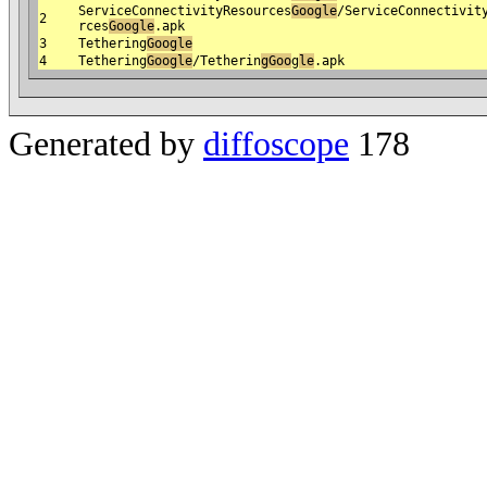
ServiceConnectivityResources
Google
/ServiceConnectivit
2
rces
Google
.apk
3
Tethering
Google
4
Tethering
Google
/Tetherin
gGoo
g
le
.apk
Generated by
diffoscope
178