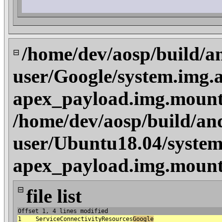
/home/dev/aosp/build/a
⊟
user/Google/system.img.a
apex_payload.img.mount
/home/dev/aosp/build/an
user/Ubuntu18.04/system
apex_payload.img.mount
⊟
file list
Offset 1, 4 lines modified
1
ServiceConnectivityResources
Google