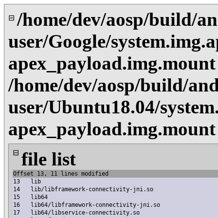
/home/dev/aosp/build/an
⊟
user/Google/system.img.a
apex_payload.img.mount
/home/dev/aosp/build/and
user/Ubuntu18.04/system.
apex_payload.img.mount
⊟
file list
Offset 13, 11 lines modified
13
lib
14
lib/libframework-connectivity-jni.so
15
lib64
16
lib64/libframework-connectivity-jni.so
17
lib64/libservice-connectivity.so