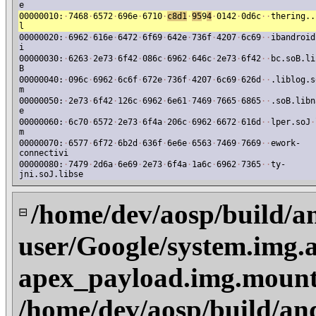
e
00000010:
·
7468
·
6572
·
696e
·
6710
·
c8d1
·
95
9
4
·
0142
·
0d6c
·
·
thering..
l
00000020:
·
6962
·
616e
·
6472
·
6f69
·
642e
·
736f
·
4207
·
6c69
·
·
ibandroid
i
00000030:
·
6263
·
2e73
·
6f42
·
086c
·
6962
·
646c
·
2e73
·
6f42
·
·
bc.soB.li
B
00000040:
·
096c
·
6962
·
6c6f
·
672e
·
736f
·
4207
·
6c69
·
626d
·
·
.liblog.s
m
00000050:
·
2e73
·
6f42
·
126c
·
6962
·
6e61
·
7469
·
7665
·
6865
·
·
.soB.libn
e
00000060:
·
6c70
·
6572
·
2e73
·
6f4a
·
206c
·
6962
·
6672
·
616d
·
·
lper.soJ
·
m
00000070:
·
6577
·
6f72
·
6b2d
·
636f
·
6e6e
·
6563
·
7469
·
7669
·
·
ework-
connectivi
00000080:
·
7479
·
2d6a
·
6e69
·
2e73
·
6f4a
·
1a6c
·
6962
·
7365
·
·
ty-
jni.soJ.libse
/home/dev/aosp/build/a
⊟
user/Google/system.img.a
apex_payload.img.mount
/home/dev/aosp/build/an