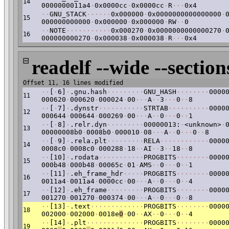
14
0000000011a4
·
0x0000cc
·
0x0000cc
·
R
·
·
·
0x4
·
·
GNU_STACK
·
·
·
·
·
·
0x000000
·
0x0000000000000000
·
15
000000000000
·
0x000000
·
0x000000
·
RW
·
·
0
·
·
NOTE
·
·
·
·
·
·
·
·
·
·
·
0x000270
·
0x0000000000000270
·
16
000000000270
·
0x000038
·
0x000038
·
R
·
·
·
0x4
⊟
readelf --wide --section
Offset 11, 16 lines modified
·
·
[
·
6]
·
.gnu.hash
·
·
·
·
·
·
·
·
·
GNU_HASH
·
·
·
·
·
·
·
·
0000
11
000620
·
000620
·
000024
·
00
·
·
·
A
·
·
3
·
·
·
0
·
·
8
·
·
[
·
7]
·
.dynstr
·
·
·
·
·
·
·
·
·
·
·
STRTAB
·
·
·
·
·
·
·
·
·
·
0000
12
000644
·
000644
·
000269
·
00
·
·
·
A
·
·
0
·
·
·
0
·
·
1
·
·
[
·
8]
·
.relr.dyn
·
·
·
·
·
·
·
·
·
00000013:
·
<unknown>
·
13
00000008b0
·
0008b0
·
000010
·
08
·
·
·
A
·
·
0
·
·
·
0
·
·
8
·
·
[
·
9]
·
.rela.plt
·
·
·
·
·
·
·
·
·
RELA
·
·
·
·
·
·
·
·
·
·
·
·
0000
14
0008c0
·
0008c0
·
000288
·
18
·
·
AI
·
·
3
·
·
18
·
·
8
·
·
[10]
·
.rodata
·
·
·
·
·
·
·
·
·
·
·
PROGBITS
·
·
·
·
·
·
·
·
0000
15
000b48
·
000b48
·
00065c
·
01
·
AMS
·
·
0
·
·
·
0
·
·
1
·
·
[11]
·
.eh_frame_hdr
·
·
·
·
·
PROGBITS
·
·
·
·
·
·
·
·
0000
16
0011a4
·
0011a4
·
0000cc
·
00
·
·
·
A
·
·
0
·
·
·
0
·
·
4
·
·
[12]
·
.eh_frame
·
·
·
·
·
·
·
·
·
PROGBITS
·
·
·
·
·
·
·
·
0000
17
001270
·
001270
·
000374
·
00
·
·
·
A
·
·
0
·
·
·
0
·
·
8
·
·
[13]
·
.text
·
·
·
·
·
·
·
·
·
·
·
·
·
PROGBITS
·
·
·
·
·
·
·
·
0000
18
002000
·
002000
·
0018e
0
·
00
·
·
AX
·
·
0
·
·
·
0
·
·
4
·
·
[14]
·
.plt
·
·
·
·
·
·
·
·
·
·
·
·
·
·
PROGBITS
·
·
·
·
·
·
·
·
0000
19