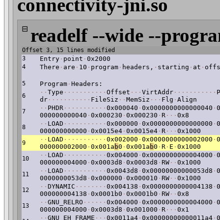
connectivity-jni.so
⊟
readelf --wide --progr
Offset 3, 15 lines modified
3
Entry
·
point
·
0x2000
4
There
·
are
·
10
·
program
·
headers,
·
starting
·
at
·
off
5
Program
·
Headers:
·
·
Type
·
·
·
·
·
·
·
·
·
·
·
Offset
·
·
·
VirtAddr
·
·
·
·
·
·
·
·
·
·
·
6
dr
·
·
·
·
·
·
·
·
·
·
·
FileSiz
·
·
MemSiz
·
·
·
Flg
·
Align
·
·
PHDR
·
·
·
·
·
·
·
·
·
·
·
0x000040
·
0x0000000000000040
·
7
000000000040
·
0x000230
·
0x000230
·
R
·
·
·
0x8
·
·
LOAD
·
·
·
·
·
·
·
·
·
·
·
0x000000
·
0x0000000000000000
·
8
000000000000
·
0x0015e4
·
0x0015e4
·
R
·
·
·
0x1000
·
·
LOAD
·
·
·
·
·
·
·
·
·
·
·
0x002000
·
0x0000000000002000
·
9
000000002000
·
0x001a
b
0
·
0x001a
b
0
·
R
·
E
·
0x1000
·
·
LOAD
·
·
·
·
·
·
·
·
·
·
·
0x004000
·
0x0000000000004000
·
10
000000004000
·
0x0003d8
·
0x0003d8
·
RW
·
·
0x1000
·
·
LOAD
·
·
·
·
·
·
·
·
·
·
·
0x0043d8
·
0x00000000000053d8
·
11
0000000053d8
·
0x000000
·
0x000010
·
RW
·
·
0x1000
·
·
DYNAMIC
·
·
·
·
·
·
·
·
0x004138
·
0x0000000000004138
·
12
000000004138
·
0x0001b0
·
0x0001b0
·
RW
·
·
0x8
·
·
GNU_RELRO
·
·
·
·
·
·
0x004000
·
0x0000000000004000
·
13
000000004000
·
0x0003d8
·
0x001000
·
R
·
·
·
0x1
·
·
GNU_EH_FRAME
·
·
·
0x0011a4
·
0x00000000000011a4
·