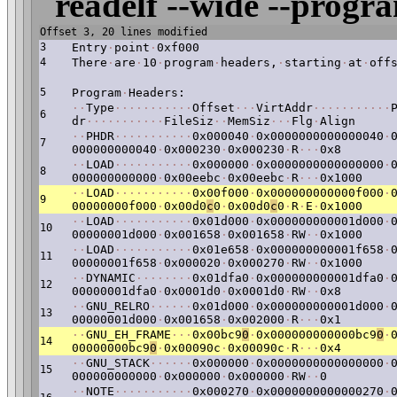
readelf --wide --progr
Offset 3, 20 lines modified
3
Entry
·
point
·
0xf000
4
There
·
are
·
10
·
program
·
headers,
·
starting
·
at
·
off
5
Program
·
Headers:
·
·
Type
·
·
·
·
·
·
·
·
·
·
·
Offset
·
·
·
VirtAddr
·
·
·
·
·
·
·
·
·
·
·
6
dr
·
·
·
·
·
·
·
·
·
·
·
FileSiz
·
·
MemSiz
·
·
·
Flg
·
Align
·
·
PHDR
·
·
·
·
·
·
·
·
·
·
·
0x000040
·
0x0000000000000040
·
7
000000000040
·
0x000230
·
0x000230
·
R
·
·
·
0x8
·
·
LOAD
·
·
·
·
·
·
·
·
·
·
·
0x000000
·
0x0000000000000000
·
8
000000000000
·
0x00eebc
·
0x00eebc
·
R
·
·
·
0x1000
·
·
LOAD
·
·
·
·
·
·
·
·
·
·
·
0x00f000
·
0x000000000000f000
·
9
00000000f000
·
0x00d0
c
0
·
0x00d0
c
0
·
R
·
E
·
0x1000
·
·
LOAD
·
·
·
·
·
·
·
·
·
·
·
0x01d000
·
0x000000000001d000
·
10
00000001d000
·
0x001658
·
0x001658
·
RW
·
·
0x1000
·
·
LOAD
·
·
·
·
·
·
·
·
·
·
·
0x01e658
·
0x000000000001f658
·
11
00000001f658
·
0x000020
·
0x000270
·
RW
·
·
0x1000
·
·
DYNAMIC
·
·
·
·
·
·
·
·
0x01dfa0
·
0x000000000001dfa0
·
12
00000001dfa0
·
0x0001d0
·
0x0001d0
·
RW
·
·
0x8
·
·
GNU_RELRO
·
·
·
·
·
·
0x01d000
·
0x000000000001d000
·
13
00000001d000
·
0x001658
·
0x002000
·
R
·
·
·
0x1
·
·
GNU_EH_FRAME
·
·
·
0x00bc9
0
·
0x000000000000bc9
0
·
14
00000000bc9
0
·
0x00090c
·
0x00090c
·
R
·
·
·
0x4
·
·
GNU_STACK
·
·
·
·
·
·
0x000000
·
0x0000000000000000
·
15
000000000000
·
0x000000
·
0x000000
·
RW
·
·
0
·
·
NOTE
·
·
·
·
·
·
·
·
·
·
·
0x000270
·
0x0000000000000270
·