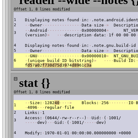
Offset 1, 8 lines modified
1
Displaying
·
notes
·
found
·
in:
·
.note.android.iden
2
·
·
Owner
·
·
·
·
·
·
·
·
·
·
·
·
·
·
·
·
Data
·
size
·
»
Descriptio
·
·
Android
·
·
·
·
·
·
·
·
·
·
·
·
·
·
0x00000004
»
NT_VERS
3
(version)
»
·
·
·
description
·
data:
·
1f
·
00
·
00
·
00
4
Displaying
·
notes
·
found
·
in:
·
.note.gnu.build-id
5
·
·
Owner
·
·
·
·
·
·
·
·
·
·
·
·
·
·
·
·
Data
·
size
·
»
Descriptio
·
·
GNU
·
·
·
·
·
·
·
·
·
·
·
·
·
·
·
·
·
·
0x00000010
»
NT_GNU_BUI
6
·
(unique
·
build
·
ID
·
bitstring)
»
·
·
·
·
Build
·
ID:
f
d5
7
a0
2
f730d75d
3
9
74
d89
61
c3a
⊟
stat {}
Offset 1, 8 lines modified
·
·
Size:
·
1282
40
·
·
·
·
»
Blocks:
·
256
·
·
·
·
·
·
·
·
IO
·
1
·
4096
·
·
·
regular
·
file
2
Links:
·
1
Access:
·
(0644/-rw-r--r--)
·
·
Uid:
·
(
·
1001/
3
·
·
·
·
·
dev)
·
·
·
Gid:
·
(
·
1001/
·
·
·
·
·
dev)
4
Modify:
·
1970-01-01
·
00:00:00.000000000
·
+0000