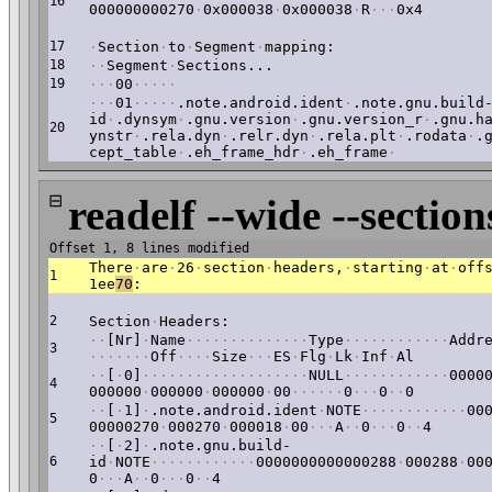
16
000000000270
·
0x000038
·
0x000038
·
R
·
·
·
0x4
17
·
Section
·
to
·
Segment
·
mapping:
18
·
·
Segment
·
Sections...
19
·
·
·
00
·
·
·
·
·
·
·
·
01
·
·
·
·
·
.note.android.ident
·
.note.gnu.build
id
·
.dynsym
·
.gnu.version
·
.gnu.version_r
·
.gnu.h
20
ynstr
·
.rela.dyn
·
.relr.dyn
·
.rela.plt
·
.rodata
·
.
cept_table
·
.eh_frame_hdr
·
.eh_frame
·
⊟
readelf --wide --section
Offset 1, 8 lines modified
There
·
are
·
26
·
section
·
headers,
·
starting
·
at
·
off
1
1ee
70
:
2
Section
·
Headers:
·
·
[Nr]
·
Name
·
·
·
·
·
·
·
·
·
·
·
·
·
·
Type
·
·
·
·
·
·
·
·
·
·
·
·
Addr
3
·
·
·
·
·
·
·
Off
·
·
·
·
Size
·
·
·
ES
·
Flg
·
Lk
·
Inf
·
Al
·
·
[
·
0]
·
·
·
·
·
·
·
·
·
·
·
·
·
·
·
·
·
·
·
NULL
·
·
·
·
·
·
·
·
·
·
·
·
0000
4
000000
·
000000
·
000000
·
00
·
·
·
·
·
·
0
·
·
·
0
·
·
0
·
·
[
·
1]
·
.note.android.ident
·
NOTE
·
·
·
·
·
·
·
·
·
·
·
·
00
5
00000270
·
000270
·
000018
·
00
·
·
·
A
·
·
0
·
·
·
0
·
·
4
·
·
[
·
2]
·
.note.gnu.build-
6
id
·
NOTE
·
·
·
·
·
·
·
·
·
·
·
·
0000000000000288
·
000288
·
00
0
·
·
·
A
·
·
0
·
·
·
0
·
·
4