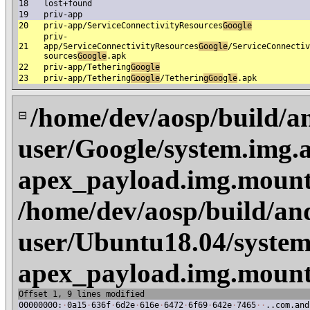
18
lost+found
19
priv-app
20
priv-app/ServiceConnectivityResources
Google
priv-
21
app/ServiceConnectivityResources
Google
/ServiceConnectiv
sources
Google
.apk
22
priv-app/Tethering
Google
23
priv-app/Tethering
Google
/Tetherin
gGoo
g
le
.apk
/home/dev/aosp/build/a
⊟
user/Google/system.img.a
apex_payload.img.mount
/home/dev/aosp/build/an
user/Ubuntu18.04/system
apex_payload.img.mount
Offset 1, 9 lines modified
00000000:
·
0a15
·
636f
·
6d2e
·
616e
·
6472
·
6f69
·
642e
·
7465
·
·
..com.and