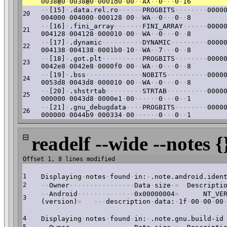
0038
e
0
·
0038
e
0
·
0001d0
·
00
·
·
AX
·
·
0
·
·
·
0
·
16
·
·
[15]
·
.data.rel.ro
·
·
·
·
·
·
PROGBITS
·
·
·
·
·
·
·
·
0000
20
004000
·
004000
·
000128
·
00
·
·
WA
·
·
0
·
·
·
0
·
·
8
·
·
[16]
·
.fini_array
·
·
·
·
·
·
·
FINI_ARRAY
·
·
·
·
·
·
0000
21
004128
·
004128
·
000010
·
00
·
·
WA
·
·
0
·
·
·
0
·
·
8
·
·
[17]
·
.dynamic
·
·
·
·
·
·
·
·
·
·
DYNAMIC
·
·
·
·
·
·
·
·
·
0000
22
004138
·
004138
·
0001b0
·
10
·
·
WA
·
·
7
·
·
·
0
·
·
8
·
·
[18]
·
.got.plt
·
·
·
·
·
·
·
·
·
·
PROGBITS
·
·
·
·
·
·
·
·
0000
23
0042e8
·
0042e8
·
0000f0
·
00
·
·
WA
·
·
0
·
·
·
0
·
·
8
·
·
[19]
·
.bss
·
·
·
·
·
·
·
·
·
·
·
·
·
·
NOBITS
·
·
·
·
·
·
·
·
·
·
0000
24
0053d8
·
0043d8
·
000010
·
00
·
·
WA
·
·
0
·
·
·
0
·
·
8
·
·
[20]
·
.shstrtab
·
·
·
·
·
·
·
·
·
STRTAB
·
·
·
·
·
·
·
·
·
·
0000
25
000000
·
0043d8
·
0000e1
·
00
·
·
·
·
·
·
0
·
·
·
0
·
·
1
·
·
[21]
·
.gnu_debugdata
·
·
·
·
PROGBITS
·
·
·
·
·
·
·
·
0000
26
000000
·
0044b9
·
000334
·
00
·
·
·
·
·
·
0
·
·
·
0
·
·
1
⊟
readelf --wide --notes {
Offset 1, 8 lines modified
1
Displaying
·
notes
·
found
·
in:
·
.note.android.iden
2
·
·
Owner
·
·
·
·
·
·
·
·
·
·
·
·
·
·
·
·
Data
·
size
·
»
Descriptio
·
·
Android
·
·
·
·
·
·
·
·
·
·
·
·
·
·
0x00000004
»
NT_VERS
3
(version)
»
·
·
·
description
·
data:
·
1f
·
00
·
00
·
00
4
Displaying
·
notes
·
found
·
in:
·
.note.gnu.build-id