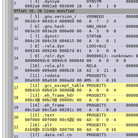
·
·
[
·
3]
·
.dynsym
·
·
·
·
·
·
·
·
·
·
·
DYNSYM
·
·
·
·
·
·
·
·
·
·
0000
7
0002a8
·
0002a8
·
003690
·
18
·
·
·
A
·
·
7
·
·
·
1
·
·
8
Offset 10, 26 lines modified
·
·
[
·
5]
·
.gnu.version_r
·
·
·
·
VERNEED
·
·
·
·
·
·
·
·
·
0000
10
003dc4
·
003dc4
·
000060
·
00
·
·
·
A
·
·
7
·
·
·
2
·
·
4
·
·
[
·
6]
·
.gnu.hash
·
·
·
·
·
·
·
·
·
GNU_HASH
·
·
·
·
·
·
·
·
0000
11
003e28
·
003e28
·
000e00
·
00
·
·
·
A
·
·
3
·
·
·
0
·
·
8
·
·
[
·
7]
·
.dynstr
·
·
·
·
·
·
·
·
·
·
·
STRTAB
·
·
·
·
·
·
·
·
·
·
0000
12
004c28
·
004c28
·
004615
·
00
·
·
·
A
·
·
0
·
·
·
0
·
·
1
·
·
[
·
8]
·
.rela.dyn
·
·
·
·
·
·
·
·
·
LOOS+0x2
·
·
·
·
·
·
·
·
0000
13
009240
·
009240
·
000b7d
·
01
·
·
·
A
·
·
3
·
·
·
0
·
·
8
·
·
[
·
9]
·
.relr.dyn
·
·
·
·
·
·
·
·
·
00000013:
·
<unknown>
·
14
0000009dc0
·
009dc0
·
000048
·
08
·
·
·
A
·
·
0
·
·
·
0
·
·
8
·
·
[10]
·
.rela.plt
·
·
·
·
·
·
·
·
·
RELA
·
·
·
·
·
·
·
·
·
·
·
·
0000
15
009e08
·
009e08
·
000b28
·
18
·
·
AI
·
·
3
·
·
21
·
·
8
·
·
[11]
·
.rodata
·
·
·
·
·
·
·
·
·
·
·
PROGBITS
·
·
·
·
·
·
·
·
0000
16
00a930
·
00a930
·
000add
·
00
·
AMS
·
·
0
·
·
·
0
·
16
·
·
[12]
·
.gcc_except_table
·
PROGBITS
·
·
·
·
·
·
·
·
0000
17
00b410
·
00b410
·
00088
0
·
00
·
·
·
A
·
·
0
·
·
·
0
·
·
4
·
·
[13]
·
.eh_frame_hdr
·
·
·
·
·
PROGBITS
·
·
·
·
·
·
·
·
0000
18
00bc9
0
·
00bc9
0
·
00090c
·
00
·
·
·
A
·
·
0
·
·
·
0
·
·
4
·
·
[14]
·
.eh_frame
·
·
·
·
·
·
·
·
·
PROGBITS
·
·
·
·
·
·
·
·
0000
19
00c5a0
·
00c5a0
·
00291c
·
00
·
·
·
A
·
·
0
·
·
·
0
·
·
8
·
·
[15]
·
.text
·
·
·
·
·
·
·
·
·
·
·
·
·
PROGBITS
·
·
·
·
·
·
·
·
0000
20
00f000
·
00f000
·
00c9
2c
·
00
·
·
AX
·
·
0
·
·
·
0
·
·
4
·
·
[16]
·
.plt
·
·
·
·
·
·
·
·
·
·
·
·
·
·
PROGBITS
·
·
·
·
·
·
·
·
0000
21
01b9
3
0
·
01b9
3
0
·
000790
·
00
·
·
AX
·
·
0
·
·
·
0
·
16
·
·
[17]
·
.data.rel.ro
·
·
·
·
·
·
PROGBITS
·
·
·
·
·
·
·
·
0000
22