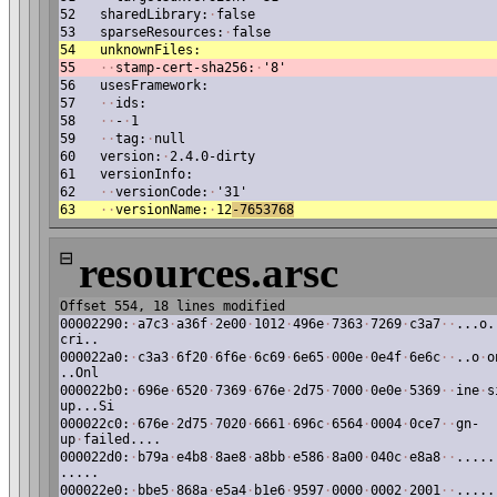
52
sharedLibrary:
·
false
53
sparseResources:
·
false
54
unknownFiles:
55
·
·
stamp-cert-sha256:
·
'8'
56
usesFramework:
57
·
·
ids:
58
·
·
-
·
1
59
·
·
tag:
·
null
60
version:
·
2.4.0-dirty
61
versionInfo:
62
·
·
versionCode:
·
'31'
63
·
·
versionName:
·
12
-765376
8
⊟
resources.arsc
Offset 554, 18 lines modified
00002290:
·
a7c3
·
a36f
·
2e00
·
1012
·
496e
·
7363
·
7269
·
c3a7
·
·
...o.
cri..
000022a0:
·
c3a3
·
6f20
·
6f6e
·
6c69
·
6e65
·
000e
·
0e4f
·
6e6c
·
·
..o
·
o
..Onl
000022b0:
·
696e
·
6520
·
7369
·
676e
·
2d75
·
7000
·
0e0e
·
5369
·
·
ine
·
s
up...Si
000022c0:
·
676e
·
2d75
·
7020
·
6661
·
696c
·
6564
·
0004
·
0ce7
·
·
gn-
up
·
failed....
000022d0:
·
b79a
·
e4b8
·
8ae8
·
a8bb
·
e586
·
8a00
·
040c
·
e8a8
·
·
.....
.....
000022e0:
·
bbe5
·
868a
·
e5a4
·
b1e6
·
9597
·
0000
·
0002
·
2001
·
·
.....