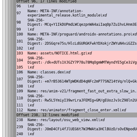
Offset 96, 17 lines modified
96
\xd
Name:
·
META-INF/annotation-
97
experimental_release.kotlin_module
\xd
SHA-256-
98
Digest:
·
MCq+Y1IkDUPmdLWCqezpnWA4aiIaq0p7Zu1hvLHnm3E
99
\xd
100
Name:
·
META-INF/proguard/androidx-annotations.pro
\xd
SHA-256-
101
Digest:
·
2DSGqre75s/HlcLdGURGKFwkYDXokjrZWYuN4viGZZs
102
\xd
103
Name:
·
assets/NOTICE.html.gz
\xd
SHA-256-
104
Digest:
·
/dk+dUTs1VJGZY7P78u78MqOgmWMTWyndYE5gCe3iVg
105
\xd
106
Name:
·
classes.dex
\xd
SHA-256-
107
Digest:
·
+m7rB53614WTpWDKdD4qNFc2mP77SNZ14tVq/nlQ+Gk
108
\xd
109
Name:
·
res/anim-v21/fragment_fast_out_extra_slow_in.
SHA-256-
110
Digest:
·
Rw5L5YmiyI39wrLraJFEMIg+GM/gEUozJv3cZ98ln2U
111
\xd
112
Name:
·
res/animator/fragment_close_enter.xml
\xd
Offset 238, 12 lines modified
238
Name:
·
res/layout/osu_web_view.xml
\xd
SHA-256-
239
Digest:
·
J0mD4CFi4fJlUEG6t7WJMWAta3HClBUzD/sOvENpodU
240
\xd