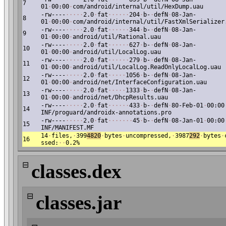
7
01
·
00:00
·
com/android/internal/util/HexDump.uau
-rw----
·
·
·
·
·
2.0
·
fat
·
·
·
·
·
·
204
·
b-
·
defN
·
08-Jan-
8
01
·
00:00
·
com/android/internal/util/FastXmlSerializer
-rw----
·
·
·
·
·
2.0
·
fat
·
·
·
·
·
·
344
·
b-
·
defN
·
08-Jan-
9
01
·
00:00
·
android/util/Rational.uau
-rw----
·
·
·
·
·
2.0
·
fat
·
·
·
·
·
·
627
·
b-
·
defN
·
08-Jan-
10
01
·
00:00
·
android/util/LocalLog.uau
-rw----
·
·
·
·
·
2.0
·
fat
·
·
·
·
·
·
279
·
b-
·
defN
·
08-Jan-
11
01
·
00:00
·
android/util/LocalLog.ReadOnlyLocalLog.uau
-rw----
·
·
·
·
·
2.0
·
fat
·
·
·
·
·
1056
·
b-
·
defN
·
08-Jan-
12
01
·
00:00
·
android/net/InterfaceConfiguration.uau
-rw----
·
·
·
·
·
2.0
·
fat
·
·
·
·
·
1333
·
b-
·
defN
·
08-Jan-
13
01
·
00:00
·
android/net/DhcpResults.uau
-rw----
·
·
·
·
·
2.0
·
fat
·
·
·
·
·
·
433
·
b-
·
defN
·
80-Feb-01
·
00:00
14
INF/proguard/androidx-annotations.pro
-rw----
·
·
·
·
·
2.0
·
fat
·
·
·
·
·
·
·
45
·
b-
·
defN
·
08-Jan-01
·
00:00
15
INF/MANIFEST.MF
14
·
files,
·
399
4820
·
bytes
·
uncompressed,
·
3987
292
·
bytes
·
16
ssed:
·
·
0.2%
⊟
classes.dex
⊟
classes.jar