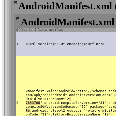
⊟
AndroidManifest.xml 
⊟
AndroidManifest.xml
Offset 1, 9 lines modified
<?xml
·
version="1.0"
·
encoding="utf-8"?>
1
<manifest
·
xmlns:android="http://schemas.and
com/apk/res/android"
·
android:versionCode="3
droid:versionName="12
-
7653768
"
·
android:compileSdkVersion="31"
·
and
2
compileSdkVersionCodename="12"
·
package="com
le
.android.hotspot2.osulogin"
·
platformBuild
onCode="31"
·
platformBuildVersionName="12">