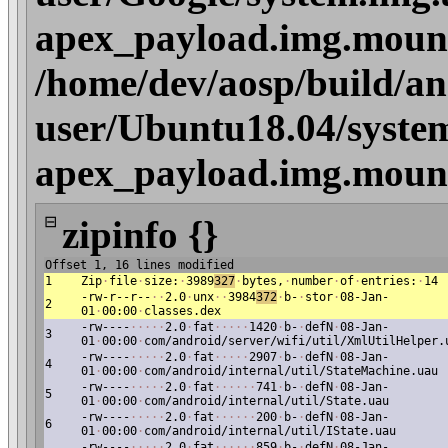
apex_payload.img.mount/
/home/dev/aosp/build/an
user/Ubuntu18.04/system
apex_payload.img.mount/
⊟
zipinfo {}
Offset 1, 16 lines modified
1
Zip
·
file
·
size:
·
3989
327
·
bytes,
·
number
·
of
·
entries:
·
14
-rw-r--r--
·
·
2.0
·
unx
·
·
3984
372
·
b-
·
stor
·
08-Jan-
2
01
·
00:00
·
classes.dex
-rw----
·
·
·
·
·
2.0
·
fat
·
·
·
·
·
1420
·
b-
·
defN
·
08-Jan-
3
01
·
00:00
·
com/android/server/wifi/util/XmlUtilHelper.
-rw----
·
·
·
·
·
2.0
·
fat
·
·
·
·
·
2907
·
b-
·
defN
·
08-Jan-
4
01
·
00:00
·
com/android/internal/util/StateMachine.uau
-rw----
·
·
·
·
·
2.0
·
fat
·
·
·
·
·
·
741
·
b-
·
defN
·
08-Jan-
5
01
·
00:00
·
com/android/internal/util/State.uau
-rw----
·
·
·
·
·
2.0
·
fat
·
·
·
·
·
·
200
·
b-
·
defN
·
08-Jan-
6
01
·
00:00
·
com/android/internal/util/IState.uau
-rw----
·
·
·
·
·
2.0
·
fat
·
·
·
·
·
·
859
·
b-
·
defN
·
08-Jan-