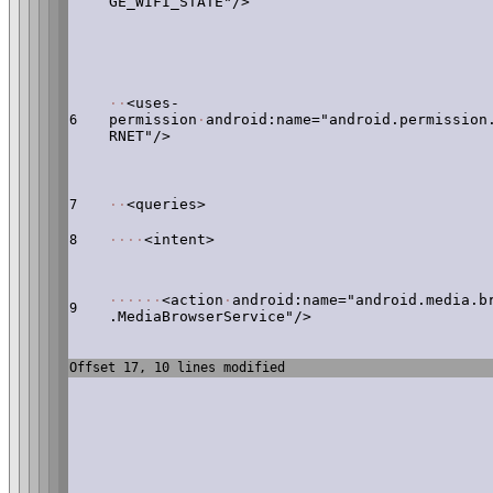
GE_WIFI_STATE"/>
·
·
<uses-
permission
·
android:name="android.permission
6
RNET"/>
·
·
<queries>
7
·
·
·
·
<intent>
8
·
·
·
·
·
·
<action
·
android:name="android.media.b
9
.MediaBrowserService"/>
Offset 17, 10 lines modified