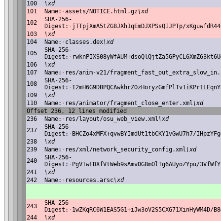
100
\xd
101
Name:
·
assets/NOTICE.html.gz
\xd
SHA-256-
102
Digest:
·
jTTpjXmA5tZG8JXh1qEmDJXPSsQIJPTp/xKguwfdR44
103
\xd
104
Name:
·
classes.dex
\xd
SHA-256-
105
Digest:
·
rwknPIXS08yWfAUM+dsoQlQjtZa5GPyCL6XmZ63kt6U
106
\xd
107
Name:
·
res/anim-v21/fragment_fast_out_extra_slow_in.
SHA-256-
108
Digest:
·
I2mH6G9DBPQCAwkhrZOzHoryzGmfPlTv1iKPr1LEqnY
109
\xd
110
Name:
·
res/animator/fragment_close_enter.xml
\xd
Offset 236, 12 lines modified
236
Name:
·
res/layout/osu_web_view.xml
\xd
SHA-256-
237
Digest:
·
BHCZo4xMFX+qvwBYImdUt1tbCKY1vGwU7h7/IHpzYFg
238
\xd
239
Name:
·
res/xml/network_security_config.xml
\xd
SHA-256-
240
Digest:
·
PgVIwFDXfVtWeb9sAmvDG8mOlTg6AUyoZYpu/3VfWfY
241
\xd
242
Name:
·
resources.arsc
\xd
SHA-256-
243
Digest:
·
1wZKqRC6W1EAS5G1+iJw3oV2S5CXG71XinHyWM4D/B8
244
\xd