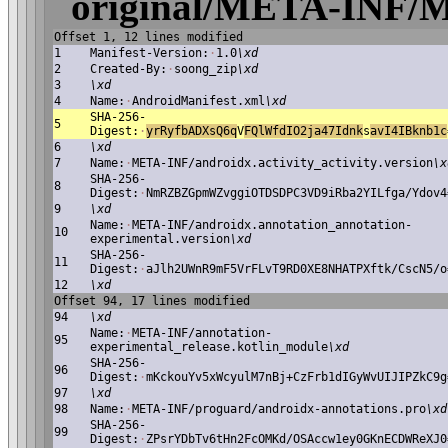
original/META-INF
Offset 1, 12 lines modified
1
Manifest-Version:
·
1.0
\xd
2
Created-By:
·
soong_zip
\xd
3
\xd
4
Name:
·
AndroidManifest.xml
\xd
SHA-256-
5
Digest:
·
y
rRyfbADXsQ6q
V
FQlWfdIO2ja47Idnk
s
avI4IBknb1c
6
\xd
7
Name:
·
META-INF/androidx.activity_activity.version
\x
SHA-256-
8
Digest:
·
NmRZBZGpmWZvggiOTDSDPC3VD9iRba2YILfga/Ydov4
9
\xd
Name:
·
META-INF/androidx.annotation_annotation-
10
experimental.version
\xd
SHA-256-
11
Digest:
·
aJlh2UWnR9mF5VrFLvT9RD0XE8NHATPXftk/CscN5/o
12
\xd
Offset 94, 17 lines modified
94
\xd
Name:
·
META-INF/annotation-
95
experimental_release.kotlin_module
\xd
SHA-256-
96
Digest:
·
mKckouYv5xWcyulM7nBj+CzFrb1dIGyWvUIJIPZkC9g
97
\xd
98
Name:
·
META-INF/proguard/androidx-annotations.pro
\xd
SHA-256-
99
Digest:
·
ZPsrYDbTv6tHn2FcOMKd/OSAccw1ey0GKnECDWReXJ0