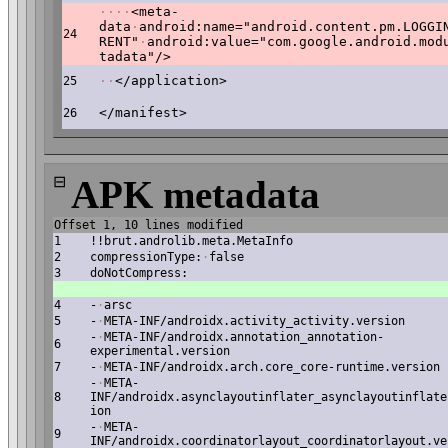
·
·
·
·
<meta-
data
·
android:name="android.content.pm.LOGGI
24
RENT"
·
android:value="com.google.android.mod
tadata"/>
·
·
</application>
25
</manifest>
26
⊟
APK metadata
Offset 1, 10 lines modified
1
!!brut.androlib.meta.MetaInfo
2
compressionType:
·
false
3
doNotCompress:
4
-
·
arsc
5
-
·
META-INF/androidx.activity_activity.version
-
·
META-INF/androidx.annotation_annotation-
6
experimental.version
7
-
·
META-INF/androidx.arch.core_core-runtime.version
-
·
META-
8
INF/androidx.asynclayoutinflater_asynclayoutinflate
ion
-
·
META-
9
INF/androidx.coordinatorlayout_coordinatorlayout.ve