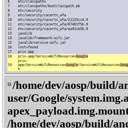
6
etc/classpaths
7
etc/classpaths/bootclasspath.pb
8
etc/security
9
etc/security/cacerts_wfa
10
etc/security/cacerts_wfa/21125ccd.0
11
etc/security/cacerts_wfa/674b5f5b.0
12
etc/security/cacerts_wfa/ea93cb5b.0
13
javalib
14
javalib/framework-wifi.jar
15
javalib/service-wifi.jar
16
lost+found
17
priv-app
18
priv-app/ServiceWifiResources
Google
priv-
19
app/ServiceWifiResources
Google
/ServiceWifiResources
Goog
k
/home/dev/aosp/build/a
⊟
user/Google/system.img.a
apex_payload.img.mount
/home/dev/aosp/build/an