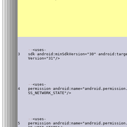
·
·
<uses-
sdk
·
android:minSdkVersion="30"
·
android:targ
3
Version="31"/>
·
·
<uses-
permission
·
android:name="android.permission
4
SS_NETWORK_STATE"/>
·
·
<uses-
permission
·
android:name="android.permission
5