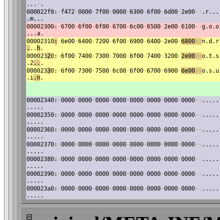
...
·
.
000022f0:
·
f472
·
0000
·
7f00
·
0000
·
6300
·
6f00
·
6d00
·
2e00
·
·
.r...
.m...
00002300:
·
6700
·
6f00
·
6f00
·
6700
·
6c00
·
6500
·
2e00
·
6100
·
·
g.o.o
...a.
00002310
:
·
6e00
·
6400
·
7200
·
6f00
·
6900
·
6400
·
2e00
·
680
0
·
·
n.d.r
.
..
h
.
000023
2
0:
·
6f00
·
7400
·
7300
·
7000
·
6f00
·
7400
·
3200
·
2e0
0
·
·
o.t.s
.2
..
.
000023
3
0:
·
6f00
·
7300
·
7500
·
6c00
·
6f00
·
6700
·
6900
·
6e0
0
·
·
o.s.u
.i
.n
.
00002340:
·
0000
·
0000
·
0000
·
0000
·
0000
·
0000
·
0000
·
0000
·
·
.....
.....
00002350:
·
0000
·
0000
·
0000
·
0000
·
0000
·
0000
·
0000
·
0000
·
·
.....
.....
00002360:
·
0000
·
0000
·
0000
·
0000
·
0000
·
0000
·
0000
·
0000
·
·
.....
.....
00002370:
·
0000
·
0000
·
0000
·
0000
·
0000
·
0000
·
0000
·
0000
·
·
.....
.....
00002380:
·
0000
·
0000
·
0000
·
0000
·
0000
·
0000
·
0000
·
0000
·
·
.....
.....
00002390:
·
0000
·
0000
·
0000
·
0000
·
0000
·
0000
·
0000
·
0000
·
·
.....
.....
000023a0:
·
0000
·
0000
·
0000
·
0000
·
0000
·
0000
·
0000
·
0000
·
·
.....
.....
⊟