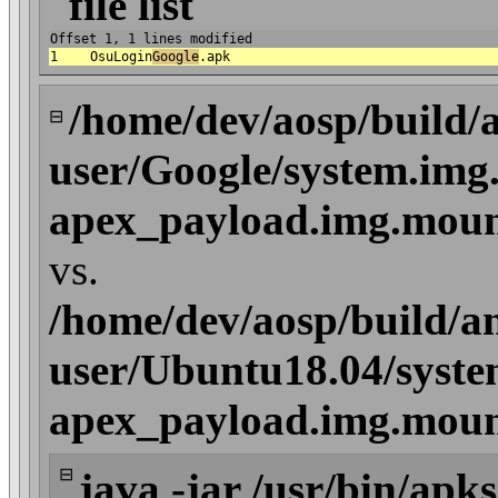
file list
Offset 1, 1 lines modified
1
OsuLogin
Google
.apk
/home/dev/aosp/build/
⊟
user/Google/system.img.
apex_payload.img.mou
vs.
/home/dev/aosp/build/a
user/Ubuntu18.04/syste
apex_payload.img.mou
⊟
java -jar /usr/bin/apks