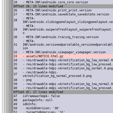
10
-
·
META-INF/androidx.core_core.version
Offset 26, 15 lines modified
26
-
·
META-INF/androidx.print_print.version
27
-
·
META-INF/androidx.savedstate_savedstate.version
-
·
META-
28
INF/androidx.slidingpanelayout_slidingpanelayout.ve
-
·
META-
29
INF/androidx.swiperefreshlayout_swiperefreshlayout.
n
30
-
·
META-INF/androidx.tracing_tracing.version
-
·
META-
31
INF/androidx.versionedparcelable_versionedparcelabl
ion
32
-
·
META-INF/androidx.viewpager_viewpager.version
33
-
·
assets/NOTICE.html.gz
34
-
·
res/drawable-hdpi-v4/notification_bg_low_normal.9
35
-
·
res/drawable-hdpi-v4/notification_bg_low_pressed.
36
-
·
res/drawable-hdpi-v4/notification_bg_normal.9.png
-
·
res/drawable-hdpi-
37
v4/notification_bg_normal_pressed.9.png
38
-
·
png
39
-
·
res/drawable-mdpi-v4/notification_bg_low_normal.9
40
-
·
res/drawable-mdpi-v4/notification_bg_low_pressed.
Offset 47, 17 lines modified
47
isFrameworkApk:
·
false
48
packageInfo:
·
null
49
sdkInfo:
50
·
·
minSdkVersion:
·
'30'
51
·
·
targetSdkVersion:
·
'31'