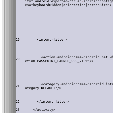
ity"
·
android:exported="true"
·
android:config
es="keyboardHidden|orientation|screenSize">
·
·
·
·
·
·
<intent-filter>
19
·
·
·
·
·
·
·
·
<action
·
android:name="android.net.w
20
ction.PASSPOINT_LAUNCH_OSU_VIEW"/>
·
·
·
·
·
·
·
·
<category
·
android:name="android.int
21
ategory.DEFAULT"/>
·
·
·
·
·
·
</intent-filter>
22
·
·
·
·
</activity>
23