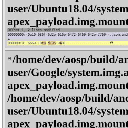
user/Ubuntu18.04/system
apex_payload.img.mount
Offset 1, 2 lines modified
00000000:
·
0a10
·
636f
·
6d2e
·
616e
·
6472
·
6f69
·
642e
·
7769
·
·
..com.and
i
00000010:
·
6669
·
10
c8
·
d195
·
9
4
01
·
·
·
·
·
·
·
·
·
·
·
·
·
·
·
·
·
·
·
·
·
·
fi......
/home/dev/aosp/build/a
⊟
user/Google/system.img.a
apex_payload.img.moun
/home/dev/aosp/build/an
user/Ubuntu18.04/system
apex_payload.img.moun