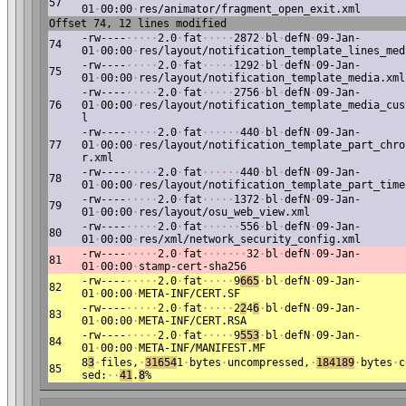
57
01
·
00:00
·
res/animator/fragment_open_exit.xml
Offset 74, 12 lines modified
-rw----
·
·
·
·
·
2.0
·
fat
·
·
·
·
·
2872
·
bl
·
defN
·
09-Jan-
74
01
·
00:00
·
res/layout/notification_template_lines_med
-rw----
·
·
·
·
·
2.0
·
fat
·
·
·
·
·
1292
·
bl
·
defN
·
09-Jan-
75
01
·
00:00
·
res/layout/notification_template_media.xml
-rw----
·
·
·
·
·
2.0
·
fat
·
·
·
·
·
2756
·
bl
·
defN
·
09-Jan-
76
01
·
00:00
·
res/layout/notification_template_media_cus
l
-rw----
·
·
·
·
·
2.0
·
fat
·
·
·
·
·
·
440
·
bl
·
defN
·
09-Jan-
77
01
·
00:00
·
res/layout/notification_template_part_chro
r.xml
-rw----
·
·
·
·
·
2.0
·
fat
·
·
·
·
·
·
440
·
bl
·
defN
·
09-Jan-
78
01
·
00:00
·
res/layout/notification_template_part_time
-rw----
·
·
·
·
·
2.0
·
fat
·
·
·
·
·
1372
·
bl
·
defN
·
09-Jan-
79
01
·
00:00
·
res/layout/osu_web_view.xml
-rw----
·
·
·
·
·
2.0
·
fat
·
·
·
·
·
·
556
·
bl
·
defN
·
09-Jan-
80
01
·
00:00
·
res/xml/network_security_config.xml
-rw----
·
·
·
·
·
2.0
·
fat
·
·
·
·
·
·
·
32
·
bl
·
defN
·
09-Jan-
81
01
·
00:00
·
stamp-cert-sha256
-rw----
·
·
·
·
·
2.0
·
fat
·
·
·
·
·
9
665
·
bl
·
defN
·
09-Jan-
82
01
·
00:00
·
META-INF/CERT.SF
-rw----
·
·
·
·
·
2.0
·
fat
·
·
·
·
·
2
2
4
6
·
bl
·
defN
·
09-Jan-
83
01
·
00:00
·
META-INF/CERT.RSA
-rw----
·
·
·
·
·
2.0
·
fat
·
·
·
·
·
9
553
·
bl
·
defN
·
09-Jan-
84
01
·
00:00
·
META-INF/MANIFEST.MF
8
3
·
files,
·
31654
1
·
bytes
·
uncompressed,
·
184189
·
bytes
·
c
85
sed:
·
·
41
.
8
%