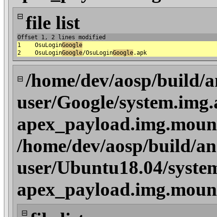
⊟
file list
Offset 1, 2 lines modified
1
OsuLogin
Google
2
OsuLogin
Google
/OsuLogin
Google
.apk
/home/dev/aosp/build/a
⊟
user/Google/system.img.
apex_payload.img.moun
/home/dev/aosp/build/an
user/Ubuntu18.04/system
apex_payload.img.moun
⊟