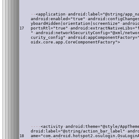
·
·
<application
·
android:label="@string/app_n
android:enabled="true"
·
android:configChange
yboardHidden|orientation|screenSize"
·
androi
portsRtl="true"
·
android:extractNativeLibs="
17
"
·
android:networkSecurityConfig="@xml/netwo
curity_config"
·
android:appComponentFactory=
oidx.core.app.CoreComponentFactory">
·
·
·
·
<activity
·
android:theme="@style/AppThem
droid:label="@string/action_bar_label"
·
andr
ame="com.android.hotspot2.osulogin.OsuLogin
18