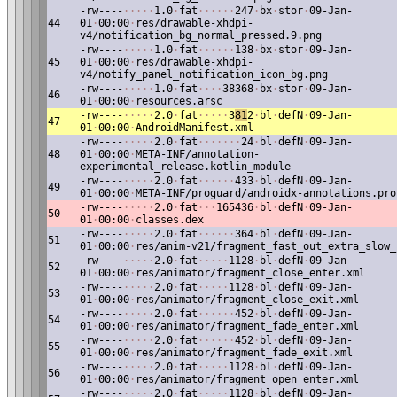
-rw----
·
·
·
·
·
1.0
·
fat
·
·
·
·
·
·
247
·
bx
·
stor
·
09-Jan-
44
01
·
00:00
·
res/drawable-xhdpi-
v4/notification_bg_normal_pressed.9.png
-rw----
·
·
·
·
·
1.0
·
fat
·
·
·
·
·
·
138
·
bx
·
stor
·
09-Jan-
45
01
·
00:00
·
res/drawable-xhdpi-
v4/notify_panel_notification_icon_bg.png
-rw----
·
·
·
·
·
1.0
·
fat
·
·
·
·
38368
·
bx
·
stor
·
09-Jan-
46
01
·
00:00
·
resources.arsc
-rw----
·
·
·
·
·
2.0
·
fat
·
·
·
·
·
3
81
2
·
bl
·
defN
·
09-Jan-
47
01
·
00:00
·
AndroidManifest.xml
-rw----
·
·
·
·
·
2.0
·
fat
·
·
·
·
·
·
·
24
·
bl
·
defN
·
09-Jan-
48
01
·
00:00
·
META-INF/annotation-
experimental_release.kotlin_module
-rw----
·
·
·
·
·
2.0
·
fat
·
·
·
·
·
·
433
·
bl
·
defN
·
09-Jan-
49
01
·
00:00
·
META-INF/proguard/androidx-annotations.pro
-rw----
·
·
·
·
·
2.0
·
fat
·
·
·
165436
·
bl
·
defN
·
09-Jan-
50
01
·
00:00
·
classes.dex
-rw----
·
·
·
·
·
2.0
·
fat
·
·
·
·
·
·
364
·
bl
·
defN
·
09-Jan-
51
01
·
00:00
·
res/anim-v21/fragment_fast_out_extra_slow_
-rw----
·
·
·
·
·
2.0
·
fat
·
·
·
·
·
1128
·
bl
·
defN
·
09-Jan-
52
01
·
00:00
·
res/animator/fragment_close_enter.xml
-rw----
·
·
·
·
·
2.0
·
fat
·
·
·
·
·
1128
·
bl
·
defN
·
09-Jan-
53
01
·
00:00
·
res/animator/fragment_close_exit.xml
-rw----
·
·
·
·
·
2.0
·
fat
·
·
·
·
·
·
452
·
bl
·
defN
·
09-Jan-
54
01
·
00:00
·
res/animator/fragment_fade_enter.xml
-rw----
·
·
·
·
·
2.0
·
fat
·
·
·
·
·
·
452
·
bl
·
defN
·
09-Jan-
55
01
·
00:00
·
res/animator/fragment_fade_exit.xml
-rw----
·
·
·
·
·
2.0
·
fat
·
·
·
·
·
1128
·
bl
·
defN
·
09-Jan-
56
01
·
00:00
·
res/animator/fragment_open_enter.xml
-rw----
·
·
·
·
·
2.0
·
fat
·
·
·
·
·
1128
·
bl
·
defN
·
09-Jan-