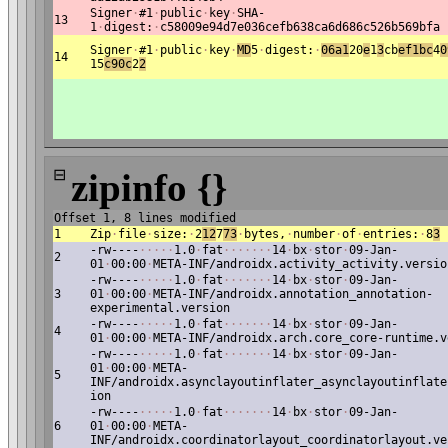
Signer
·
#1
·
public
·
key
·
SHA-
13
1
·
digest:
·
c58009e94d7e036cefb638ca6d686c526b569bfa
Signer
·
#1
·
public
·
key
·
MD
5
·
digest:
·
06a1
20
e
1
3
cb
ef1bc
4
0
14
15
c90c
2
2
⊟
zipinfo {}
Offset 1, 8 lines modified
1
Zip
·
file
·
size:
·
2
12
7
73
·
bytes,
·
number
·
of
·
entries:
·
8
3
-rw----
·
·
·
·
·
1.0
·
fat
·
·
·
·
·
·
·
14
·
bx
·
stor
·
09-Jan-
2
01
·
00:00
·
META-INF/androidx.activity_activity.versio
-rw----
·
·
·
·
·
1.0
·
fat
·
·
·
·
·
·
·
14
·
bx
·
stor
·
09-Jan-
3
01
·
00:00
·
META-INF/androidx.annotation_annotation-
experimental.version
-rw----
·
·
·
·
·
1.0
·
fat
·
·
·
·
·
·
·
14
·
bx
·
stor
·
09-Jan-
4
01
·
00:00
·
META-INF/androidx.arch.core_core-runtime.v
-rw----
·
·
·
·
·
1.0
·
fat
·
·
·
·
·
·
·
14
·
bx
·
stor
·
09-Jan-
01
·
00:00
·
META-
5
INF/androidx.asynclayoutinflater_asynclayoutinflate
ion
-rw----
·
·
·
·
·
1.0
·
fat
·
·
·
·
·
·
·
14
·
bx
·
stor
·
09-Jan-
6
01
·
00:00
·
META-
INF/androidx.coordinatorlayout_coordinatorlayout.ve