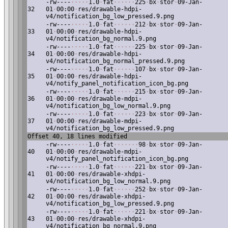
-rw----
·
·
·
·
·
1.0
·
fat
·
·
·
·
·
·
225
·
bx
·
stor
·
09-Jan-
32
01
·
00:00
·
res/drawable-hdpi-
v4/notification_bg_low_pressed.9.png
-rw----
·
·
·
·
·
1.0
·
fat
·
·
·
·
·
·
212
·
bx
·
stor
·
09-Jan-
33
01
·
00:00
·
res/drawable-hdpi-
v4/notification_bg_normal.9.png
-rw----
·
·
·
·
·
1.0
·
fat
·
·
·
·
·
·
225
·
bx
·
stor
·
09-Jan-
34
01
·
00:00
·
res/drawable-hdpi-
v4/notification_bg_normal_pressed.9.png
-rw----
·
·
·
·
·
1.0
·
fat
·
·
·
·
·
·
107
·
bx
·
stor
·
09-Jan-
35
01
·
00:00
·
res/drawable-hdpi-
v4/notify_panel_notification_icon_bg.png
-rw----
·
·
·
·
·
1.0
·
fat
·
·
·
·
·
·
215
·
bx
·
stor
·
09-Jan-
36
01
·
00:00
·
res/drawable-mdpi-
v4/notification_bg_low_normal.9.png
-rw----
·
·
·
·
·
1.0
·
fat
·
·
·
·
·
·
223
·
bx
·
stor
·
09-Jan-
37
01
·
00:00
·
res/drawable-mdpi-
v4/notification_bg_low_pressed.9.png
Offset 40, 18 lines modified
-rw----
·
·
·
·
·
1.0
·
fat
·
·
·
·
·
·
·
98
·
bx
·
stor
·
09-Jan-
40
01
·
00:00
·
res/drawable-mdpi-
v4/notify_panel_notification_icon_bg.png
-rw----
·
·
·
·
·
1.0
·
fat
·
·
·
·
·
·
221
·
bx
·
stor
·
09-Jan-
41
01
·
00:00
·
res/drawable-xhdpi-
v4/notification_bg_low_normal.9.png
-rw----
·
·
·
·
·
1.0
·
fat
·
·
·
·
·
·
252
·
bx
·
stor
·
09-Jan-
42
01
·
00:00
·
res/drawable-xhdpi-
v4/notification_bg_low_pressed.9.png
-rw----
·
·
·
·
·
1.0
·
fat
·
·
·
·
·
·
221
·
bx
·
stor
·
09-Jan-
43
01
·
00:00
·
res/drawable-xhdpi-
v4/notification_bg_normal.9.png