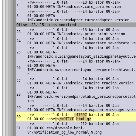
-rw----
·
·
·
·
·
1.0
·
fat
·
·
·
·
·
·
·
13
·
bx
·
stor
·
09-Jan-
7
01
·
00:00
·
META-INF/androidx.core_core.version
-rw----
·
·
·
·
·
1.0
·
fat
·
·
·
·
·
·
·
14
·
bx
·
stor
·
09-Jan-
8
01
·
00:00
·
META-
INF/androidx.cursoradapter_cursoradapter.version
Offset 23, 15 lines modified
-rw----
·
·
·
·
·
1.0
·
fat
·
·
·
·
·
·
·
13
·
bx
·
stor
·
09-Jan-
23
01
·
00:00
·
META-INF/androidx.print_print.version
-rw----
·
·
·
·
·
1.0
·
fat
·
·
·
·
·
·
·
14
·
bx
·
stor
·
09-Jan-
24
01
·
00:00
·
META-INF/androidx.savedstate_savedstate.ve
-rw----
·
·
·
·
·
1.0
·
fat
·
·
·
·
·
·
·
14
·
bx
·
stor
·
09-Jan-
25
01
·
00:00
·
META-
INF/androidx.slidingpanelayout_slidingpanelayout.ve
-rw----
·
·
·
·
·
1.0
·
fat
·
·
·
·
·
·
·
14
·
bx
·
stor
·
09-Jan-
01
·
00:00
·
META-
26
INF/androidx.swiperefreshlayout_swiperefreshlayout.
n
-rw----
·
·
·
·
·
1.0
·
fat
·
·
·
·
·
·
·
14
·
bx
·
stor
·
09-Jan-
27
01
·
00:00
·
META-INF/androidx.tracing_tracing.version
-rw----
·
·
·
·
·
1.0
·
fat
·
·
·
·
·
·
·
14
·
bx
·
stor
·
09-Jan-
01
·
00:00
·
META-
28
INF/androidx.versionedparcelable_versionedparcelabl
ion
-rw----
·
·
·
·
·
1.0
·
fat
·
·
·
·
·
·
·
14
·
bx
·
stor
·
09-Jan-
29
01
·
00:00
·
META-INF/androidx.viewpager_viewpager.vers
-rw----
·
·
·
·
·
1.0
·
fat
·
·
·
·
47697
·
bx
·
stor
·
09-Jan-
30
01
·
00:00
·
asse
t
s
/NOTICE
.
html
.gz
-rw----
·
·
·
·
·
1.0
·
fat
·
·
·
·
·
·
212
·
bx
·
stor
·
09-Jan-
31
01
·
00:00
·
res/drawable-hdpi-
v4/notification_bg_low_normal.9.png