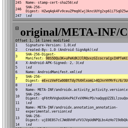
245
Name:
·
stamp-cert-sha256
\xd
SHA-256-
246
Digest:
·
HZwqAqk4Fv9ceuZPmq0Cwj3kncUUYg2xp61iTSqDZ5w
247
\xd
⊟
original/META-INF/
Offset 1, 14 lines modified
1
Signature-Version:
·
1.0
\xd
2
Created-By:
·
1.0
·
(Android
·
SignApk)
\xd
SHA-256-Digest-
3
Manifest:
·
98S5DQu3K+uPeKdKJJlRQvxzGIcocraCgxIHPTeKC
4
X-Android-APK-Signed:
·
2,
·
3
\xd
5
\xd
6
Name:
·
AndroidManifest.xml
\xd
SHA-256-
7
Digest:
·
eE+czVeFCw00BtTdy7hXHlxomL
b
4QJnrHYMrFc/6/3U
8
\xd
9
Name:
·
META-INF/androidx.activity_activity.version
\x
SHA-256-
10
Digest:
·
qF6tRVVqboUU4xPkCFxVXM4cPD/naQqqUZZELlzouQo
11
\xd
Name:
·
META-INF/androidx.annotation_annotation-
12
experimental.version
\xd
SHA-256-
13
Digest:
·
ujE0E8S7cCJWd8VHFuYV3JVpUdNPQLbs4zHo7I9dbQk
14
\xd