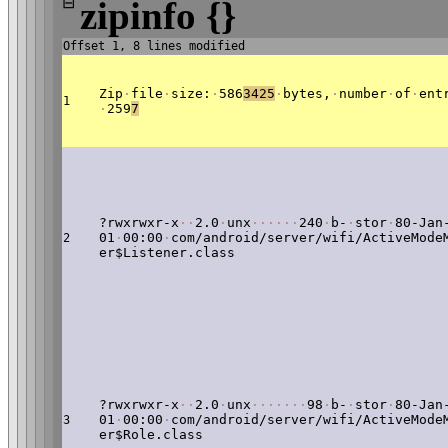
⊟
zipinfo {}
Offset 1, 8 lines modified
Zip
·
file
·
size:
·
586
3425
·
bytes,
·
number
·
of
·
ent
1
·
259
7
?rwxrwxr-x
·
·
2.0
·
unx
·
·
·
·
·
·
240
·
b-
·
stor
·
80-Jan
01
·
00:00
·
com/android/server/wifi/ActiveMode
2
er$Listener.class
?rwxrwxr-x
·
·
2.0
·
unx
·
·
·
·
·
·
·
98
·
b-
·
stor
·
80-Jan
01
·
00:00
·
com/android/server/wifi/ActiveMode
3
er$Role.class