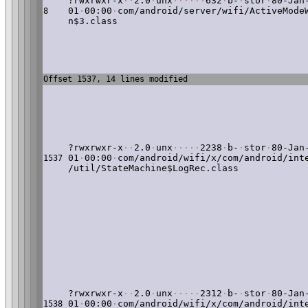
?rwxrwxr-x
·
·
2.0
·
unx
·
·
·
·
·
·
632
·
b-
·
stor
·
80-Jan
01
·
00:00
·
com/android/server/wifi/ActiveMode
8
n$3.class
Offset 1537, 14 lines modified
?rwxrwxr-x
·
·
2.0
·
unx
·
·
·
·
·
2238
·
b-
·
stor
·
80-Jan
01
·
00:00
·
com/android/wifi/x/com/android/int
1537
/util/StateMachine$LogRec.class
?rwxrwxr-x
·
·
2.0
·
unx
·
·
·
·
·
2312
·
b-
·
stor
·
80-Jan
01
·
00:00
·
com/android/wifi/x/com/android/int
1538