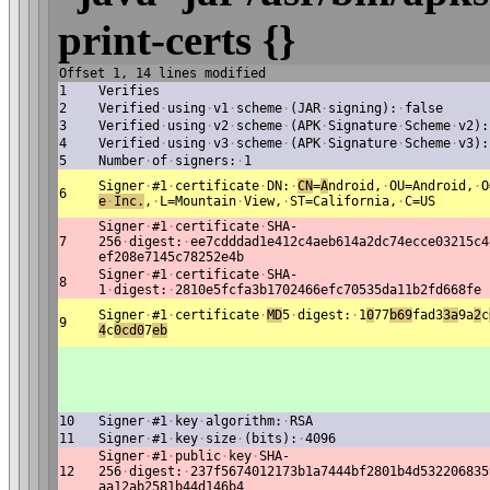
print-certs {}
Offset 1, 14 lines modified
1
Verifies
2
Verified
·
using
·
v1
·
scheme
·
(JAR
·
signing):
·
false
3
Verified
·
using
·
v2
·
scheme
·
(APK
·
Signature
·
Scheme
·
v2):
4
Verified
·
using
·
v3
·
scheme
·
(APK
·
Signature
·
Scheme
·
v3):
5
Number
·
of
·
signers:
·
1
Signer
·
#1
·
certificate
·
DN:
·
CN
=
A
ndroid,
·
OU=Android,
·
O
6
e
·
Inc.
,
·
L=Mountain
·
View,
·
ST=California,
·
C=US
Signer
·
#1
·
certificate
·
SHA-
7
256
·
digest:
·
ee7cdddad1e412c4aeb614a2dc74ecce03215c4
ef208e7145c78252e4b
Signer
·
#1
·
certificate
·
SHA-
8
1
·
digest:
·
2810e5fcfa3b1702466efc70535da11b2fd668fe
Signer
·
#1
·
certificate
·
MD
5
·
digest:
·
1
0
77
b69
fad3
3a
9a
2
c
9
4
c
0cd0
7
eb
10
Signer
·
#1
·
key
·
algorithm:
·
RSA
11
Signer
·
#1
·
key
·
size
·
(bits):
·
4096
Signer
·
#1
·
public
·
key
·
SHA-
12
256
·
digest:
·
237f5674012173b1a7444bf2801b4d532206835
aa12ab2581b44d146b4