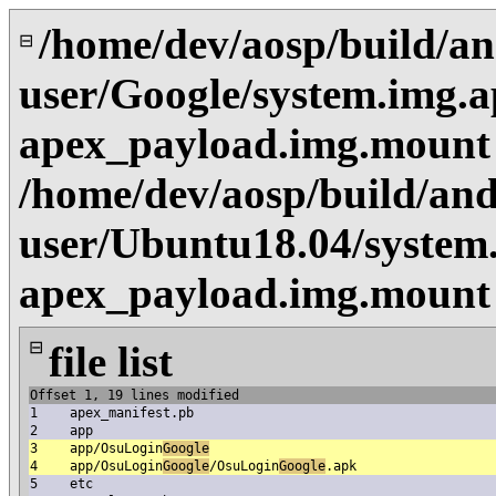
/home/dev/aosp/build/an
⊟
user/Google/system.img.a
apex_payload.img.mount
/home/dev/aosp/build/and
user/Ubuntu18.04/system.
apex_payload.img.mount
⊟
file list
Offset 1, 19 lines modified
1
apex_manifest.pb
2
app
3
app/OsuLogin
Google
4
app/OsuLogin
Google
/OsuLogin
Google
.apk
5
etc