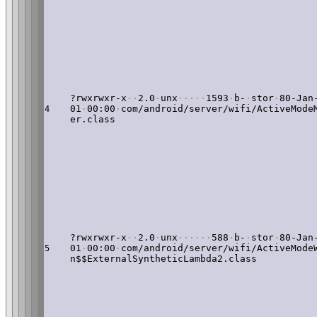
?rwxrwxr-x
·
·
2.0
·
unx
·
·
·
·
·
1593
·
b-
·
stor
·
80-Jan
01
·
00:00
·
com/android/server/wifi/ActiveMode
4
er.class
?rwxrwxr-x
·
·
2.0
·
unx
·
·
·
·
·
·
588
·
b-
·
stor
·
80-Jan
01
·
00:00
·
com/android/server/wifi/ActiveMode
5
n$$ExternalSyntheticLambda2.class