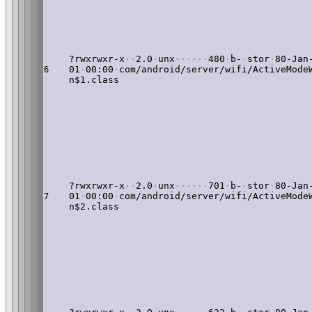
?rwxrwxr-x
·
·
2.0
·
unx
·
·
·
·
·
·
480
·
b-
·
stor
·
80-Jan
01
·
00:00
·
com/android/server/wifi/ActiveMode
6
n$1.class
?rwxrwxr-x
·
·
2.0
·
unx
·
·
·
·
·
·
701
·
b-
·
stor
·
80-Jan
01
·
00:00
·
com/android/server/wifi/ActiveMode
7
n$2.class