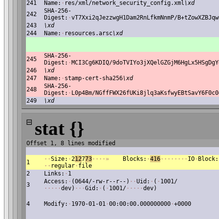
241
Name:
·
res/xml/network_security_config.xml
\xd
SHA-256-
242
Digest:
·
vT7Xxi2qJezzwgH1Dam2RnLfkmNnmP/B+tZowXZBJqw
243
\xd
244
Name:
·
resources.arsc
\xd
SHA-256-
245
Digest:
·
MCI3Cg6KDIQ/9doTVIYo3jXQelGZGjM6HgLx5HSgDgY
246
\xd
247
Name:
·
stamp-cert-sha256
\xd
SHA-256-
248
Digest:
·
L0p4Bm/NGffFWX26fUKi8jlq3aKsfwyEBtSavY6F0c0
249
\xd
⊟
stat {}
Offset 1, 8 lines modified
·
·
Size:
·
2
12
7
73
·
·
·
·
»
Blocks:
·
416
·
·
·
·
·
·
·
·
IO
·
Block:
1
·
·
regular
·
file
2
Links:
·
1
Access:
·
(0644/-rw-r--r--)
·
·
Uid:
·
(
·
1001/
3
·
·
·
·
·
dev)
·
·
·
Gid:
·
(
·
1001/
·
·
·
·
·
dev)
4
Modify:
·
1970-01-01
·
00:00:00.000000000
·
+0000