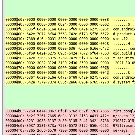
00000
3
d0:
·
0000
·
0000
·
0000
·
0000
·
0000
·
0000
·
0000
·
0038
·
·
..........
00000
3
e0:
·
0000
·
0000
·
0000
·
0024
·
0000
·
0000
·
0000
·
0002
·
·
.......$..
00000
3
f0:
·
636f
·
6d2e
·
616e
·
6472
·
6f69
·
642e
·
6275
·
696c
·
·
com.androi
00000
4
00:
·
642e
·
7072
·
6f64
·
7563
·
742e
·
6f73
·
5f76
·
6572
·
·
d.product.
00000
4
10:
·
7369
·
6f6e
·
0031
·
3200
·
0000
·
0000
·
0000
·
0000
·
·
sion.12...
00000
4
20:
·
0000
·
0000
·
0000
·
0048
·
0000
·
0000
·
0000
·
0028
·
·
.......H..
00000
4
30:
·
0000
·
0000
·
0000
·
000a
·
636f
·
6d2e
·
616e
·
6472
·
·
........co
00000
4
40:
·
6f69
·
642e
·
6275
·
696c
·
642e
·
7072
·
6f64
·
7563
·
·
oid.build.
00000
4
50:
·
742e
·
7365
·
6375
·
7269
·
7479
·
5f70
·
6174
·
6368
·
·
t.security
00000
4
60:
·
0032
·
3032
·
312d
·
3130
·
2d30
·
3500
·
0000
·
0000
·
·
.2021-10-0
00000
4
70:
·
0000
·
0000
·
0000
·
0000
·
0000
·
0000
·
0000
·
00
78
·
·
..........
00000
4
80:
·
0000
·
0000
·
0000
·
0024
·
0000
·
0000
·
0000
·
004
2
·
·
.......$..
00000
4
90:
·
636f
·
6d2e
·
616e
·
6472
·
6f69
·
642e
·
6275
·
696c
·
·
com.androi
00000
4
a0:
·
642e
·
7379
·
7374
·
656d
·
2e66
·
696e
·
6765
·
7270
·
·
d.system.f
000004b0:
·
7269
·
6e74
·
0067
·
6f6f
·
676c
·
652f
·
7261
·
7665
·
·
rint.googl
000004c0:
·
6e2f
·
7261
·
7665
·
6e3a
·
3132
·
2f53
·
4431
·
412e
·
·
n/raven:12
000004d0:
·
3231
·
3038
·
3137
·
2e30
·
3135
·
2e41
·
342f
·
3736
·
·
210817.015
000004e0:
·
3937
·
3531
·
373a
·
7573
·
6572
·
2f72
·
656c
·
6561
·
·
97517:user
000004f0:
·
7365
·
2d6b
·
6579
·
7300
·
0000
·
0000
·
0000
·
0000
·
·
se-keys...