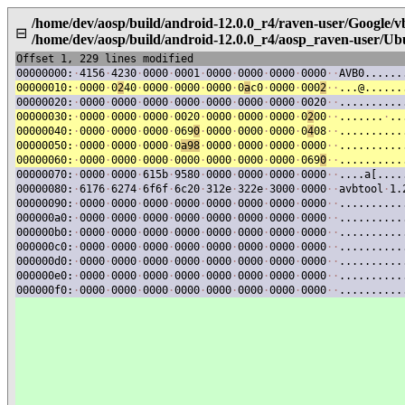
/home/dev/aosp/build/android-12.0.0_r4/raven-user/Google/
⊟
/home/dev/aosp/build/android-12.0.0_r4/aosp_raven-user/U
Offset 1, 229 lines modified
00000000:
·
4156
·
4230
·
0000
·
0001
·
0000
·
0000
·
0000
·
0000
·
·
AVB0......
00000010:
·
0000
·
0
2
40
·
0000
·
0000
·
0000
·
0
a
c0
·
0000
·
000
2
·
·
...@......
00000020:
·
0000
·
0000
·
0000
·
0000
·
0000
·
0000
·
0000
·
0020
·
·
..........
00000030:
·
0000
·
0000
·
0000
·
0020
·
0000
·
0000
·
0000
·
0
2
00
·
·
.......
·
..
00000040:
·
0000
·
0000
·
0000
·
069
0
·
0000
·
0000
·
0000
·
0
4
08
·
·
..........
00000050:
·
0000
·
0000
·
0000
·
0
a98
·
0000
·
0000
·
0000
·
0000
·
·
..........
00000060:
·
0000
·
0000
·
0000
·
0000
·
0000
·
0000
·
0000
·
069
0
·
·
..........
00000070:
·
0000
·
0000
·
615b
·
9580
·
0000
·
0000
·
0000
·
0000
·
·
....a[....
00000080:
·
6176
·
6274
·
6f6f
·
6c20
·
312e
·
322e
·
3000
·
0000
·
·
avbtool
·
1.
00000090:
·
0000
·
0000
·
0000
·
0000
·
0000
·
0000
·
0000
·
0000
·
·
..........
000000a0:
·
0000
·
0000
·
0000
·
0000
·
0000
·
0000
·
0000
·
0000
·
·
..........
000000b0:
·
0000
·
0000
·
0000
·
0000
·
0000
·
0000
·
0000
·
0000
·
·
..........
000000c0:
·
0000
·
0000
·
0000
·
0000
·
0000
·
0000
·
0000
·
0000
·
·
..........
000000d0:
·
0000
·
0000
·
0000
·
0000
·
0000
·
0000
·
0000
·
0000
·
·
..........
000000e0:
·
0000
·
0000
·
0000
·
0000
·
0000
·
0000
·
0000
·
0000
·
·
..........
000000f0:
·
0000
·
0000
·
0000
·
0000
·
0000
·
0000
·
0000
·
0000
·
·
..........