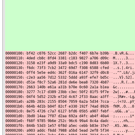
00000100:
·
bf42
·
c076
·
52cc
·
2687
·
b2dc
·
f407
·
6b7e
·
b39b
·
·
.B.vR.&...
00000110:
·
4ded
·
cb8c
·
8fd4
·
3381
·
c183
·
9827
·
a706
·
d09c
·
·
M.....3...
00000120:
·
3158
·
e23f
·
a9d9
·
33a9
·
bdc5
·
c190
·
8d83
·
6b80
·
·
1X.?..3...
00000130:
·
f6dc
·
73f3
·
7cb2
·
3472
·
69d7
·
f308
·
6588
·
cfed
·
·
..s.|.4ri.
00000140:
·
0ff4
·
5e5e
·
ed4c
·
362f
·
016a
·
6147
·
32f9
·
d0c8
·
·
..^^.L6/.j
00000150:
·
c2e3
·
aa56
·
7d12
·
5332
·
5ddd
·
a93f
·
efe7
·
bd5c
·
·
...V}.S2].
00000160:
·
d51e
·
f8c7
·
52a6
·
281d
·
de6e
·
bea8
·
7320
·
4b87
·
·
....R.(..n
00000170:
·
2663
·
140b
·
e61a
·
a31b
·
b70e
·
0c60
·
2a1a
·
b1ea
·
·
&c........
00000180:
·
3277
·
7c17
·
d389
·
23bb
·
c3ec
·
50f2
·
81f5
·
9f7e
·
·
2w|...#...
00000190:
·
04f4
·
5d52
·
232b
·
e72d
·
4c67
·
2f33
·
8aac
·
a3ff
·
·
..]R#+.-Lg
000001a0:
·
a28b
·
283c
·
2155
·
8504
·
7059
·
6a2a
·
5d34
·
7cca
·
·
..(<!U..pY
000001b0:
·
664b
·
4d1b
·
b04f
·
82cf
·
e330
·
192f
·
74ad
·
8926
·
·
fKM..O...0
000001c0:
·
8e75
·
4726
·
c7a7
·
6127
·
bfd6
·
05b5
·
a907
·
febf
·
·
.uG&..a'..
000001d0:
·
3bd0
·
14aa
·
7f07
·
d2aa
·
692a
·
d4fc
·
ab4f
·
40a4
·
·
;.......i*
000001e0:
·
f68f
·
9785
·
9b6e
·
252c
·
96c6
·
99a4
·
8c4a
·
dadc
·
·
.....n%,..
000001f0:
·
844b
·
53d3
·
1e57
·
6f8d
·
a5ec
·
cebb
·
b83e
·
37e7
·
·
.KS..Wo...
00000200:
·
a903
·
addc
·
f6dd
·
7988
·
a5bd
·
5ead
·
2ef8
·
5f34
·
·
......y...