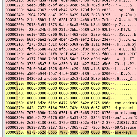
00000210:
·
3090
·
4d3a
·
7aba
·
f4ba
·
b8b8
·
3406
·
702d
·
0ce3
·
·
0.M:z.....
00000220:
·
5eeb
·
3dd5
·
d7bf
·
ed26
·
9ce6
·
b41b
·
762d
·
97fc
·
·
^.=....&..
00000230:
·
94e4
·
7367
·
cbdd
·
eb42
·
627c
·
173d
·
bc08
·
c833
·
·
..sg...Bb|
00000240:
·
f904
·
1270
·
aa41
·
393c
·
6a29
·
1465
·
2e28
·
9f95
·
·
...p.A9<j)
00000250:
·
2fbe
·
58b1
·
1e61
·
628f
·
013f
·
4c88
·
e78e
·
7c1c
·
·
/.X..ab..?
00000260:
·
7918
·
5a91
·
1873
·
9abe
·
8ca5
·
085c
·
b8c4
·
3909
·
·
y.Z..s....
00000270:
·
f23e
·
a24b
·
5d09
·
251c
·
2bba
·
9589
·
a829
·
92b1
·
·
.>.K].%.+.
00000280:
·
ee10
·
4035
·
6306
·
9612
·
f462
·
e6bf
·
2a3e
·
4da5
·
·
..@5c....b
00000290:
·
b6ac
·
6ae2
·
96d9
·
4be4
·
2549
·
aef2
·
b105
·
23e7
·
·
..j...K.%I
000002a0:
·
f273
·
d013
·
c81c
·
6ded
·
536a
·
97da
·
1311
·
04ae
·
·
.s....m.Sj
000002b0:
·
fbf6
·
6588
·
4202
·
afb3
·
615d
·
3f0c
·
1662
·
ccf3
·
·
..e.B...a]
000002c0:
·
4c96
·
7561
·
31fb
·
2d3f
·
4543
·
3712
·
76b3
·
fd80
·
·
L.ua1.-?EC
000002d0:
·
a177
·
1808
·
7d8d
·
1746
·
54c2
·
15c2
·
d30d
·
e46c
·
·
.w..}..FT.
000002e0:
·
3733
·
b5a7
·
5d6e
·
a350
·
3f84
·
b427
·
5442
·
a5e6
·
·
73..]n.P?.
000002f0:
·
74c0
·
9da0
·
1628
·
4b60
·
fc29
·
a685
·
afc8
·
623d
·
·
t....(K`.)
00000300:
·
a566
·
b944
·
f9e7
·
4fa0
·
0502
·
bf39
·
fadb
·
0290
·
·
.f.D..O...
00000310:
·
8436
·
bdfa
·
d6bb
·
5f5a
·
a2c3
·
1b2d
·
8b8b
·
bb8e
·
·
.6...._Z..
00000
3
20:
·
0000
·
0000
·
0000
·
0000
·
0000
·
0000
·
0000
·
0000
·
·
..........
00000
3
30:
·
0000
·
0000
·
0000
·
0000
·
0000
·
0000
·
0000
·
0000
·
·
..........
00000
3
40:
·
0000
·
0000
·
0000
·
0000
·
0000
·
0000
·
0000
·
0080
·
·
..........
00000
3
50:
·
0000
·
0000
·
0000
·
0025
·
0000
·
0000
·
0000
·
004
2
·
·
.......%..
00000
3
60:
·
636f
·
6d2e
·
616e
·
6472
·
6f69
·
642e
·
6275
·
696c
·
·
com.androi
00000
3
70:
·
642e
·
7072
·
6f64
·
7563
·
742e
·
6669
·
6e67
·
6572
·
·
d.product.
00000380:
·
7072
·
696e
·
7400
·
676f
·
6f67
·
6c65
·
2f72
·
6176
·
·
print.goog
00000390:
·
656e
·
2f72
·
6176
·
656e
·
3a31
·
322f
·
5344
·
3141
·
·
en/raven:1
000003a0:
·
2e32
·
3130
·
3831
·
372e
·
3031
·
352e
·
4134
·
2f37
·
·
.210817.01
000003b0:
·
3639
·
3735
·
3137
·
3a75
·
7365
·
722f
·
7265
·
6c65
·
·
697517:use
00000
3c
0:
·
61
7
3
·
6
52d
·
6b65
·
7973
·
0000
·
0000
·
0000
·
0000
·
·
ase-keys..