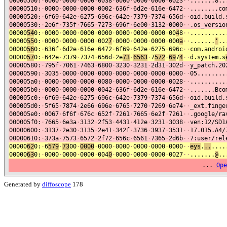
00000500:
·
0000
·
0000
·
0000
·
0038
·
0000
·
0000
·
0000
·
0023
·
·
.......8..
00000510:
·
0000
·
0000
·
0000
·
0002
·
636f
·
6d2e
·
616e
·
6472
·
·
........co
00000520:
·
6f69
·
642e
·
6275
·
696c
·
642e
·
7379
·
7374
·
656d
·
·
oid.build.
00000530:
·
2e6f
·
735f
·
7665
·
7273
·
696f
·
6e00
·
3132
·
0000
·
·
.os_versio
00000
54
0:
·
0000
·
0000
·
0000
·
0000
·
0000
·
0000
·
0000
·
00
4
8
·
·
..........
00000
55
0:
·
0000
·
0000
·
0000
·
002
7
·
0000
·
0000
·
0000
·
000
a
·
·
.......
'
..
00000
56
0:
·
636f
·
6d2e
·
616e
·
6472
·
6f69
·
642e
·
6275
·
696c
·
·
com.androi
00000
57
0:
·
642e
·
7379
·
7374
·
656d
·
2e
73
·
6563
·
7
572
·
69
7
4
·
·
d.system.s
00000580:
·
795f
·
7061
·
7463
·
6800
·
3230
·
3231
·
2d31
·
302d
·
·
y_patch.20
00000590:
·
3035
·
0000
·
0000
·
0000
·
0000
·
0000
·
0000
·
0000
·
·
05........
000005a0:
·
0000
·
0000
·
0000
·
0080
·
0000
·
0000
·
0000
·
0028
·
·
..........
000005b0:
·
0000
·
0000
·
0000
·
0042
·
636f
·
6d2e
·
616e
·
6472
·
·
.......Bco
000005c0:
·
6f69
·
642e
·
6275
·
696c
·
642e
·
7379
·
7374
·
656d
·
·
oid.build.
000005d0:
·
5f65
·
7874
·
2e66
·
696e
·
6765
·
7270
·
7269
·
6e74
·
·
_ext.finge
000005e0:
·
0067
·
6f6f
·
676c
·
652f
·
7261
·
7665
·
6e2f
·
7261
·
·
.google/ra
000005f0:
·
7665
·
6e3a
·
3132
·
2f53
·
4431
·
412e
·
3231
·
3038
·
·
ven:12/SD1
00000600:
·
3137
·
2e30
·
3135
·
2e41
·
342f
·
3736
·
3937
·
3531
·
·
17.015.A4/
00000610:
·
373a
·
7573
·
6572
·
2f72
·
656c
·
6561
·
7365
·
2d6b
·
·
7:user/rel
00000
62
0:
·
6
579
·
73
00
·
0000
·
0000
·
0000
·
0000
·
0000
·
0000
·
·
eys
.
..
....
00000
63
0:
·
0000
·
0000
·
0000
·
004
0
·
0000
·
0000
·
0000
·
0027
·
·
.......
@
..
...
Ope
Generated by
diffoscope
178